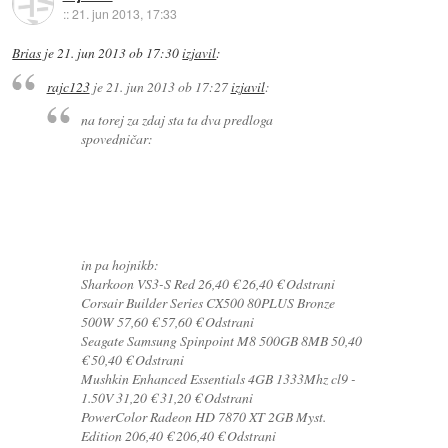
::
21. jun 2013, 17:33
Brias
je
21. jun 2013 ob 17:30
izjavil
:
rajc123
je
21. jun 2013 ob 17:27
izjavil
:
na torej za zdaj sta ta dva predloga
spovedničar:
in pa hojnikb:
Sharkoon VS3-S Red 26,40 € 26,40 € Odstrani
Corsair Builder Series CX500 80PLUS Bronze
500W 57,60 € 57,60 € Odstrani
Seagate Samsung Spinpoint M8 500GB 8MB 50,40
€ 50,40 € Odstrani
Mushkin Enhanced Essentials 4GB 1333Mhz cl9 -
1.50V 31,20 € 31,20 € Odstrani
PowerColor Radeon HD 7870 XT 2GB Myst.
Edition 206,40 € 206,40 € Odstrani