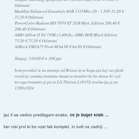
Odstrani
Mushkin Enhanced Essentials 4GB 1333Mhz cl9 - 1.50V 31,20 €
31,20 € Odstrani
PowerColor Radeon HD 7870 XT 2GB Myst. Edition 206,40 €
206,40 € Odstrani
AMD Athlon II X4 750K (3,40Ghz, 4MB) BOX Black Edition
73,20 € 73,20 € Odstrani
ASRock FM2A75 Pro4-M 64,80 € 64,80 € Odstrani
Skupaj: 510,00 € + 10€ ppt
bom pocakal se na mnenje od Briasa in se koga aja kaj vas glede
resolcije zanima trenutno imam ta monitor ko bo denar bi vzel
novega trenutno je pa ta LG Flatron L1915S resolucija je pa
1280x1024
jaz ti se vedno predlagam enako,
ce je buget enak ...
ker nisi prvi ki bo vzel tak komplet, in tudi ne zadnji ...