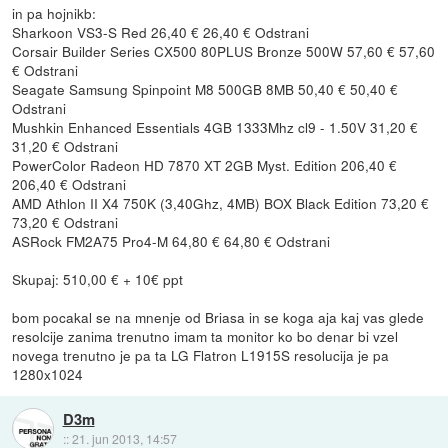
in pa hojnikb:
Sharkoon VS3-S Red 26,40 € 26,40 € Odstrani
Corsair Builder Series CX500 80PLUS Bronze 500W 57,60 € 57,60
€ Odstrani
Seagate Samsung Spinpoint M8 500GB 8MB 50,40 € 50,40 €
Odstrani
Mushkin Enhanced Essentials 4GB 1333Mhz cl9 - 1.50V 31,20 €
31,20 € Odstrani
PowerColor Radeon HD 7870 XT 2GB Myst. Edition 206,40 €
206,40 € Odstrani
AMD Athlon II X4 750K (3,40Ghz, 4MB) BOX Black Edition 73,20 €
73,20 € Odstrani
ASRock FM2A75 Pro4-M 64,80 € 64,80 € Odstrani
Skupaj: 510,00 € + 10€ ppt
bom pocakal se na mnenje od Briasa in se koga aja kaj vas glede
resolcije zanima trenutno imam ta monitor ko bo denar bi vzel
novega trenutno je pa ta LG Flatron L1915S resolucija je pa
1280x1024
D3m
::
21. jun 2013, 14:57