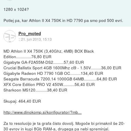
1280 x 1024?
Potlej pa, kar Athlon II X4 750K in HD 7790 pa smo pod 500 evri.
Pro_moted
::
21. jun 2013, 15:13
MD Athlon II X4 750K (3,40Ghz, 4MB) BOX Black
Edition.............76,80 EUR
Gigabyte GA-F2A55M-DS2.........57,60 EUR
Crucial Ballistix Sport 4GB 1600Mhz cl9 - 1.50V.........36,00 EUR
Gigabyte Radeon HD 7790 1GB OC.........134,40 EUR
Seagate Barracuda 7200.14 1000GB 64MB...........64,80 EUR
XFX Core Edition PRO V2 450W..........56,40 EUR
Sharkoon MS120..........38,40 EUR
Skupaj: 464,40 EUR
http://www.dinokomp.si/konfigurator/?mb...
Za to resolucijo je ta grafa čisto dovolj. Mogoče bi primaknil še 20-
30 evrov in kupi 8Gb RAM-a, drugega pa nebi spreminjal.