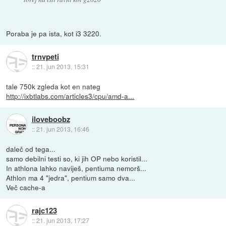
Poraba je pa ista, kot i3 3220.
trnvpeti
::
21. jun 2013, 15:31
tale 750k zgleda kot en nateg
http://ixbtlabs.com/articles3/cpu/amd-a...
iloveboobz
::
21. jun 2013, 16:46
daleč od tega...
samo debilni testi so, ki jih OP nebo koristil...
In athlona lahko naviješ, pentiuma nemorš...
Athlon ma 4 "jedra", pentium samo dva...
Več cache-a
rajc123
::
21. jun 2013, 17:27