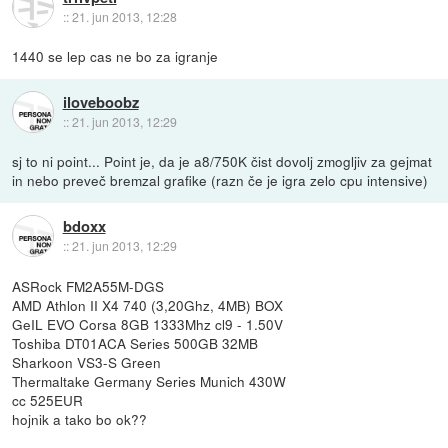
::
21. jun 2013, 12:28
1440 se lep cas ne bo za igranje
iloveboobz
::
21. jun 2013, 12:29
sj to ni point... Point je, da je a8/750K čist dovolj zmogljiv za gejmat
in nebo preveč bremzal grafike (razn če je igra zelo cpu intensive)
bdoxx
::
21. jun 2013, 12:29
ASRock FM2A55M-DGS
AMD Athlon II X4 740 (3,20Ghz, 4MB) BOX
GeIL EVO Corsa 8GB 1333Mhz cl9 - 1.50V
Toshiba DT01ACA Series 500GB 32MB
Sharkoon VS3-S Green
Thermaltake Germany Series Munich 430W
cc 525EUR
hojnik a tako bo ok??