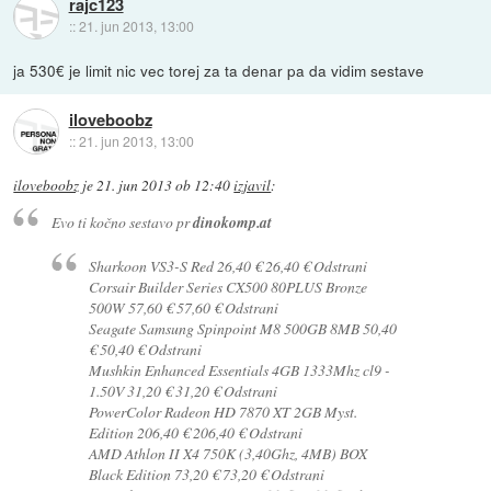
rajc123
::
21. jun 2013, 13:00
ja 530€ je limit nic vec torej za ta denar pa da vidim sestave
iloveboobz
::
21. jun 2013, 13:00
iloveboobz
je
21. jun 2013 ob 12:40
izjavil
:
Evo ti kočno sestavo pr
dinokomp.at
Sharkoon VS3-S Red 26,40 € 26,40 € Odstrani
Corsair Builder Series CX500 80PLUS Bronze
500W 57,60 € 57,60 € Odstrani
Seagate Samsung Spinpoint M8 500GB 8MB 50,40
€ 50,40 € Odstrani
Mushkin Enhanced Essentials 4GB 1333Mhz cl9 -
1.50V 31,20 € 31,20 € Odstrani
PowerColor Radeon HD 7870 XT 2GB Myst.
Edition 206,40 € 206,40 € Odstrani
AMD Athlon II X4 750K (3,40Ghz, 4MB) BOX
Black Edition 73,20 € 73,20 € Odstrani