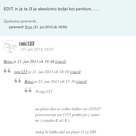
EDIT: in ja ta i3 je absolutno boljsi kot pentium, .....
Zgodovina sprememb…
spremenil:
Brias
(
21. jun 2013 ob 18:50
)
rajc123
::
21. jun 2013, 19:37
Brias
je
21. jun 2013 ob 18:49
izjavil
:
rajc123
je
21. jun 2013 ob 18:20
izjavil
:
Brias
je
21. jun 2013 ob 17:39
izjavil
:
@rajc123
na plato das se vedno lahko vse i3/i5/i7
porocessorje na 1155 podnozjo ( samo
ne z oznako K ali X )
sedaj bi lahko dal na plato i5 za 200