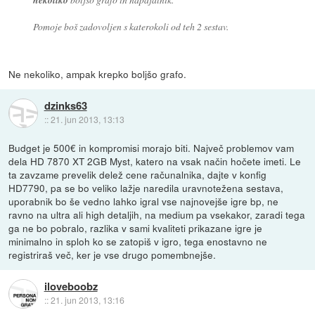
Pomoje boš zadovoljen s katerokoli od teh 2 sestav.
Ne nekoliko, ampak krepko boljšo grafo.
dzinks63
::
21. jun 2013, 13:13
Budget je 500€ in kompromisi morajo biti. Največ problemov vam
dela HD 7870 XT 2GB Myst, katero na vsak način hočete imeti. Le
ta zavzame prevelik delež cene računalnika, dajte v konfig
HD7790, pa se bo veliko lažje naredila uravnotežena sestava,
uporabnik bo še vedno lahko igral vse najnovejše igre bp, ne
ravno na ultra ali high detaljih, na medium pa vsekakor, zaradi tega
ga ne bo pobralo, razlika v sami kvaliteti prikazane igre je
minimalno in sploh ko se zatopiš v igro, tega enostavno ne
registriraš več, ker je vse drugo pomembnejše.
iloveboobz
::
21. jun 2013, 13:16