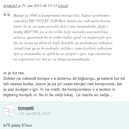
dzinks63
je
21. jun 2013 ob 13:13
izjavil
:
Budget je 500€ in kompromisi morajo biti. Največ problemov
vam dela HD 7870 XT 2GB Myst, katero na vsak način hočete
imeti. Le ta zavzame prevelik delež cene računalnika, dajte v
konfig HD7790, pa se bo veliko lažje naredila uravnotežena
sestava, uporabnik bo še vedno lahko igral vse najnovejše igre
bp, ne ravno na ultra ali high detaljih, na medium pa vsekakor,
zaradi tega ga ne bo pobralo, razlika v sami kvaliteti prikazane
igre je minimalno in sploh ko se zatopiš v igro, tega enostavno
ne registriraš več, ker je vse drugo pomembnejše.
to je tut res.
Dokler ne nabaviš kompa v e.leclercu ali bigbangu, je katera kol od
teh sestav bolša. Jasno je pa pri vsaki storjen nek kompromis, ker
je pač budget v igri. In ne mislit, da kompromisov v e.leclerc in
bigbang kompih ni. So in še večji tukaj.. Le marže so večje...
trnvpeti
::
21. jun 2013, 13:17
b75 plata 57eur