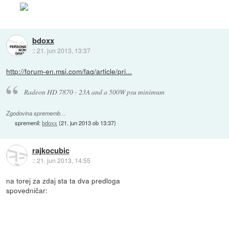
bdoxx
::
21. jun 2013, 13:37
http://forum-en.msi.com/faq/article/pri...
Radeon HD 7870 - 23A and a 500W psu minimum
Zgodovina sprememb…
spremenil:
bdoxx
(
21. jun 2013 ob 13:37
)
rajkocubic
::
21. jun 2013, 14:55
na torej za zdaj sta ta dva predloga
spovedničar: