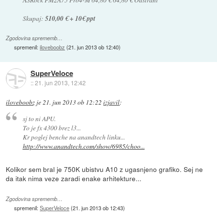
Skupaj:
510,00 € + 10€ ppt
Zgodovina sprememb…
spremenil:
iloveboobz
(
21. jun 2013 ob 12:40
)
SuperVeloce
::
21. jun 2013, 12:42
iloveboobz
je
21. jun 2013 ob 12:22
izjavil
:
sj to ni APU.
To je fx 4300 brez l3...
Kr poglej benche na anandtech linku...
http://www.anandtech.com/show/6985/choo...
Kolikor sem bral je 750K ubistvu A10 z ugasnjeno grafiko. Sej ne
da itak nima veze zaradi enake arhitekture...
Zgodovina sprememb…
spremenil:
SuperVeloce
(
21. jun 2013 ob 12:43
)