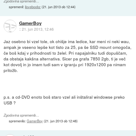
Zgodovina sprememb…
spremenil:
iloveboobz
(
21. jun 2013 ob 12:44
)
GamerBoy
::
21. jun 2013, 12:46
Jaz osebno bi vzel tole, ok ohišje ima ledice, kar meni ni neki wau,
ampak je vseeno lepše kot tisto za 25, pa še SSD mount omogoča,
če boš kdaj v prihodnosti to želel. Pri napajalniku tudi dopuščam,
da obstaja kakšna alternativa. Sicer pa grafa 7850 2gb, ti je več
kot dovolj in jo imam tudi sam v igranju pri 1920x1200 pa nimam
pritožb.
p.s. a cd-DVD enoto boš staro vzel ali inštaliral windowse preko
USB ?
Zgodovina sprememb…
spremenilo:
GamerBoy
(
21. jun 2013 ob 12:48
)