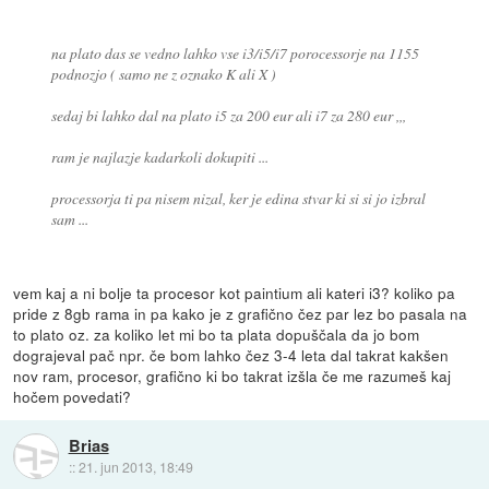
na plato das se vedno lahko vse i3/i5/i7 porocessorje na 1155
podnozjo ( samo ne z oznako K ali X )
sedaj bi lahko dal na plato i5 za 200 eur ali i7 za 280 eur ,,,
ram je najlazje kadarkoli dokupiti ...
processorja ti pa nisem nizal, ker je edina stvar ki si si jo izbral
sam ...
vem kaj a ni bolje ta procesor kot paintium ali kateri i3? koliko pa
pride z 8gb rama in pa kako je z grafično čez par lez bo pasala na
to plato oz. za koliko let mi bo ta plata dopuščala da jo bom
dograjeval pač npr. če bom lahko čez 3-4 leta dal takrat kakšen
nov ram, procesor, grafično ki bo takrat izšla če me razumeš kaj
hočem povedati?
Brias
::
21. jun 2013, 18:49