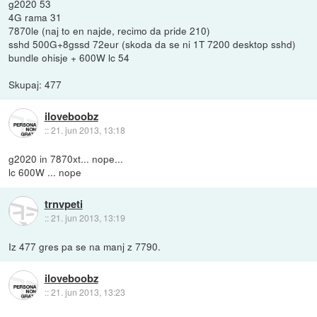
g2020 53
4G rama 31
7870le (naj to en najde, recimo da pride 210)
sshd 500G+8gssd 72eur (skoda da se ni 1T 7200 desktop sshd)
bundle ohisje + 600W lc 54
Skupaj: 477
iloveboobz
::
21. jun 2013, 13:18
g2020 in 7870xt... nope...
lc 600W ... nope
trnvpeti
::
21. jun 2013, 13:19
Iz 477 gres pa se na manj z 7790.
iloveboobz
::
21. jun 2013, 13:23