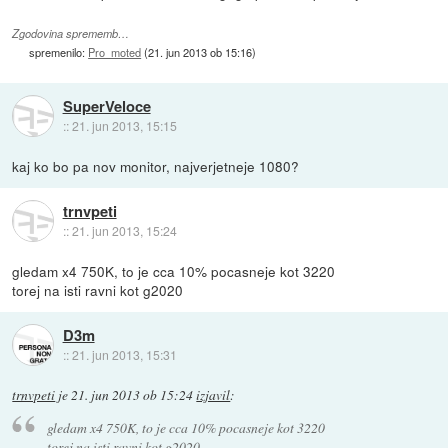
Zgodovina sprememb…
spremenilo:
Pro_moted
(
21. jun 2013 ob 15:16
)
SuperVeloce
::
21. jun 2013, 15:15
kaj ko bo pa nov monitor, najverjetneje 1080?
trnvpeti
::
21. jun 2013, 15:24
gledam x4 750K, to je cca 10% pocasneje kot 3220
torej na isti ravni kot g2020
D3m
::
21. jun 2013, 15:31
trnvpeti
je
21. jun 2013 ob 15:24
izjavil
:
gledam x4 750K, to je cca 10% pocasneje kot 3220
torej na isti ravni kot g2020