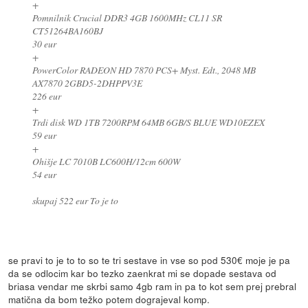
+
Pomnilnik Crucial DDR3 4GB 1600MHz CL11 SR
CT51264BA160BJ
30 eur
+
PowerColor RADEON HD 7870 PCS+ Myst. Edt., 2048 MB
AX7870 2GBD5-2DHPPV3E
226 eur
+
Trdi disk WD 1TB 7200RPM 64MB 6GB/S BLUE WD10EZEX
59 eur
+
Ohišje LC 7010B LC600H/12cm 600W
54 eur
skupaj 522 eur To je to
se pravi to je to to so te tri sestave in vse so pod 530€ moje je pa
da se odlocim kar bo tezko zaenkrat mi se dopade sestava od
briasa vendar me skrbi samo 4gb ram in pa to kot sem prej prebral
matična da bom težko potem dograjeval komp.