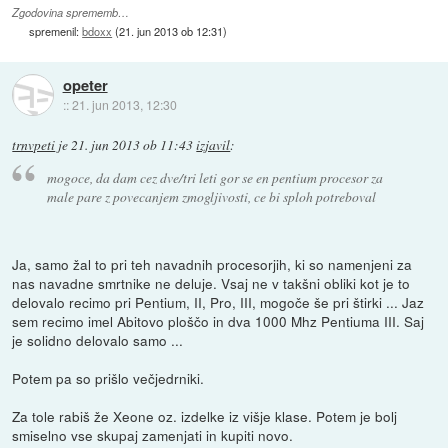
Zgodovina sprememb…
spremenil:
bdoxx
(
21. jun 2013 ob 12:31
)
opeter
::
21. jun 2013, 12:30
trnvpeti
je
21. jun 2013 ob 11:43
izjavil
:
mogoce, da dam cez dve/tri leti gor se en pentium procesor za
male pare z povecanjem zmogljivosti, ce bi sploh potreboval
Ja, samo žal to pri teh navadnih procesorjih, ki so namenjeni za
nas navadne smrtnike ne deluje. Vsaj ne v takšni obliki kot je to
delovalo recimo pri Pentium, II, Pro, III, mogoče še pri štirki ... Jaz
sem recimo imel Abitovo ploščo in dva 1000 Mhz Pentiuma III. Saj
je solidno delovalo samo ...
Potem pa so prišlo večjedrniki.
Za tole rabiš že Xeone oz. izdelke iz višje klase. Potem je bolj
smiselno vse skupaj zamenjati in kupiti novo.