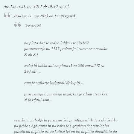
rajc123
je
21. jun 2013 ob 18:20
izjavil
:
Brias
je
21. jun 2013 ob 17:39
izjavil
:
@rajc123
na plato das se vedno lahko vse i3/i5/i7
porocessorje na 1155 podnozjo ( samo ne z oznako
K ali X )
sedaj bi lahko dal na plato i5 za 200 eur ali i7 za
280 eur ,,,
ram je najlazje kadarkoli dokupiti ...
processorja ti pa nisem nizal, ker je edina stvar ki si
si jo izbral sam ...
vem kaj a ni bolje ta procesor kot paintium ali kateri i3? koliko
pa pride z 8gb rama in pa kako je z grafično čez par lez bo
pasala na to plato oz. za koliko let mi bo ta plata dopuščala da