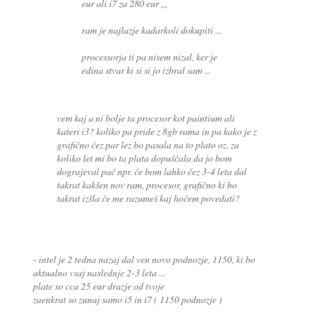
eur ali i7 za 280 eur ,,,
ram je najlazje kadarkoli dokupiti ...
processorja ti pa nisem nizal, ker je
edina stvar ki si si jo izbral sam ...
vem kaj a ni bolje ta procesor kot paintium ali
kateri i3? koliko pa pride z 8gb rama in pa kako je z
grafično čez par lez bo pasala na to plato oz. za
koliko let mi bo ta plata dopuščala da jo bom
dograjeval pač npr. če bom lahko čez 3-4 leta dal
takrat kakšen nov ram, procesor, grafično ki bo
takrat izšla če me razumeš kaj hočem povedati?
- intel je 2 tedna nazaj dal ven novo podnozje, 1150, ki bo
aktualno vsaj naslednje 2-3 leta ...
plate so cca 25 eur drazje od tvoje
zaenkrat so zunaj samo i5 in i7 ( 1150 podnozje )