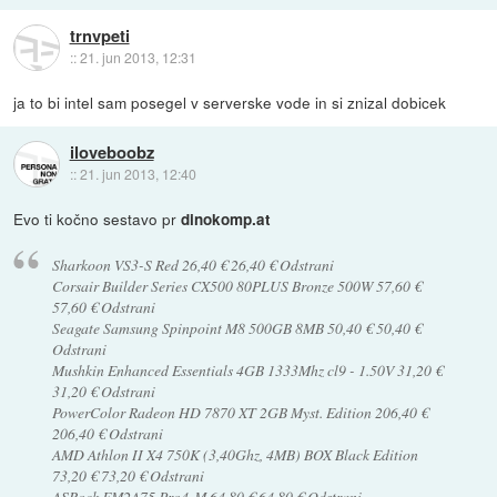
trnvpeti
::
21. jun 2013, 12:31
ja to bi intel sam posegel v serverske vode in si znizal dobicek
iloveboobz
::
21. jun 2013, 12:40
Evo ti kočno sestavo pr
dinokomp.at
Sharkoon VS3-S Red 26,40 € 26,40 € Odstrani
Corsair Builder Series CX500 80PLUS Bronze 500W 57,60 €
57,60 € Odstrani
Seagate Samsung Spinpoint M8 500GB 8MB 50,40 € 50,40 €
Odstrani
Mushkin Enhanced Essentials 4GB 1333Mhz cl9 - 1.50V 31,20 €
31,20 € Odstrani
PowerColor Radeon HD 7870 XT 2GB Myst. Edition 206,40 €
206,40 € Odstrani
AMD Athlon II X4 750K (3,40Ghz, 4MB) BOX Black Edition
73,20 € 73,20 € Odstrani
ASRock FM2A75 Pro4-M 64,80 € 64,80 € Odstrani