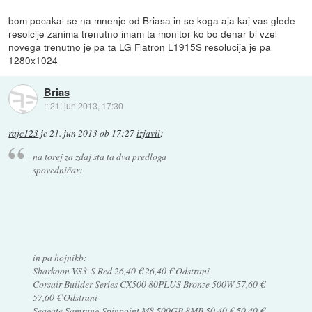
bom pocakal se na mnenje od Briasa in se koga aja kaj vas glede
resolcije zanima trenutno imam ta monitor ko bo denar bi vzel
novega trenutno je pa ta LG Flatron L1915S resolucija je pa
1280x1024
Brias
::
21. jun 2013, 17:30
rajc123
je
21. jun 2013 ob 17:27
izjavil
:
na torej za zdaj sta ta dva predloga
spovedničar:
in pa hojnikb:
Sharkoon VS3-S Red 26,40 € 26,40 € Odstrani
Corsair Builder Series CX500 80PLUS Bronze 500W 57,60 €
57,60 € Odstrani
Seagate Samsung Spinpoint M8 500GB 8MB 50,40 € 50,40 €