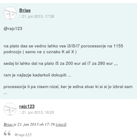
Brias
::
21. jun 2013, 17:39
@rajc123
na plato das se vedno lahko vse i3/i5/i7 porocessorje na 1155
podnozjo ( samo ne z oznako K ali X )
sedaj bi lahko dal na plato i5 za 200 eur ali i7 za 280 eur ,,,
ram je najlazje kadarkoli dokupiti ...
processorja ti pa nisem nizal, ker je edina stvar ki si si jo izbral sam
...
rajc123
::
21. jun 2013, 18:20
Brias
je
21. jun 2013 ob 17:39
izjavil
:
@rajc123