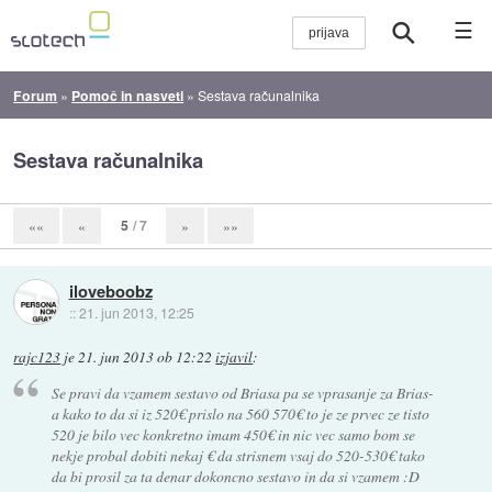
☰
Forum
»
Pomoč in nasveti
»
Sestava računalnika
Sestava računalnika
5
/ 7
««
«
»
»»
iloveboobz
::
21. jun 2013, 12:25
rajc123
je
21. jun 2013 ob 12:22
izjavil
:
Se pravi da vzamem sestavo od Briasa pa se vprasanje za Brias-
a kako to da si iz 520€ prislo na 560 570€ to je ze prvec ze tisto
520 je bilo vec konkretno imam 450€ in nic vec samo bom se
nekje probal dobiti nekaj € da strisnem vsaj do 520-530€ tako
da bi prosil za ta denar dokoncno sestavo in da si vzamem :D