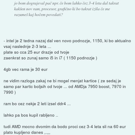
jo bom dograjeval pač npr. če bom lahko čez 3-4 leta dal takrat
kakšen nov ram, procesor, grafično ki bo takrat izšla če me
razumeš kaj hočem povedati?
- intel je 2 tedna nazaj dal ven novo podnozje, 1150, ki bo aktualno
vsaj naslednje 2-3 leta ...
plate so cca 25 eur drazje od tvoje
zaenkrat so zunaj samo i5 in i7 ( 1150 podnozje )
4gb vec rama je 30 eur
ne vidim razloga zakaj ne bi mogel menjat kartice ( ze sedaj je
samo par kartic boljsih od tvoje ... od AMDja 7950 boost, 7970 in
7990 )
ram bo cez nekje 2 leti izsel ddr4 ...
lahko pa bos kupil rabljeno ..
tudi AMD mocno dvomim da bodo proci cez 3-4 leta sli na 60 eur
plato kupljeno danes ,.,,,