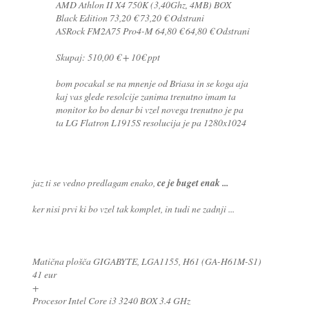
AMD Athlon II X4 750K (3,40Ghz, 4MB) BOX
Black Edition 73,20 € 73,20 € Odstrani
ASRock FM2A75 Pro4-M 64,80 € 64,80 € Odstrani
Skupaj: 510,00 € + 10€ ppt
bom pocakal se na mnenje od Briasa in se koga aja
kaj vas glede resolcije zanima trenutno imam ta
monitor ko bo denar bi vzel novega trenutno je pa
ta LG Flatron L1915S resolucija je pa 1280x1024
jaz ti se vedno predlagam enako,
ce je buget enak ...
ker nisi prvi ki bo vzel tak komplet, in tudi ne zadnji ...
Matična plošča GIGABYTE, LGA1155, H61 (GA-H61M-S1)
41 eur
+
Procesor Intel Core i3 3240 BOX 3.4 GHz