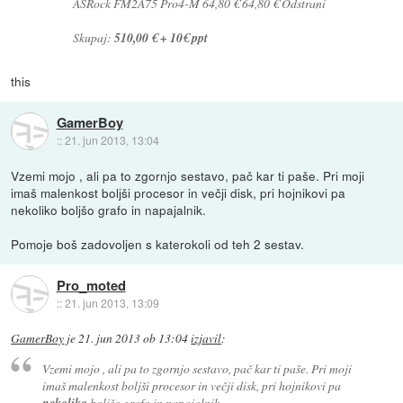
ASRock FM2A75 Pro4-M 64,80 € 64,80 € Odstrani
Skupaj:
510,00 € + 10€ ppt
this
GamerBoy
::
21. jun 2013, 13:04
Vzemi mojo , ali pa to zgornjo sestavo, pač kar ti paše. Pri moji
imaš malenkost boljši procesor in večji disk, pri hojnikovi pa
nekoliko boljšo grafo in napajalnik.
Pomoje boš zadovoljen s katerokoli od teh 2 sestav.
Pro_moted
::
21. jun 2013, 13:09
GamerBoy
je
21. jun 2013 ob 13:04
izjavil
:
Vzemi mojo , ali pa to zgornjo sestavo, pač kar ti paše. Pri moji
imaš malenkost boljši procesor in večji disk, pri hojnikovi pa
nekoliko
boljšo grafo in napajalnik.