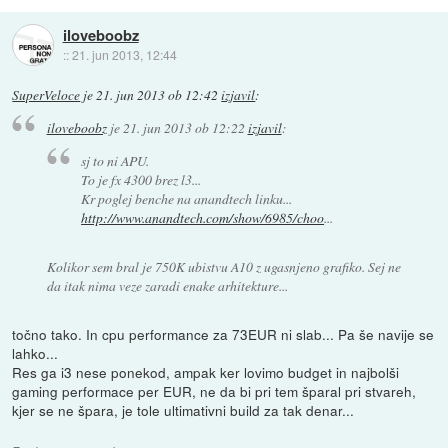
iloveboobz
::
21. jun 2013, 12:44
SuperVeloce
je
21. jun 2013 ob 12:42
izjavil
:
iloveboobz
je
21. jun 2013 ob 12:22
izjavil
:
sj to ni APU.
To je fx 4300 brez l3...
Kr poglej benche na anandtech linku...
http://www.anandtech.com/show/6985/choo
...
Kolikor sem bral je 750K ubistvu A10 z ugasnjeno grafiko. Sej ne
da itak nima veze zaradi enake arhitekture...
točno tako. In cpu performance za 73EUR ni slab... Pa še navije se
lahko...
Res ga i3 nese ponekod, ampak ker lovimo budget in najbolši
gaming performace per EUR, ne da bi pri tem šparal pri stvareh,
kjer se ne špara, je tole ultimativni build za tak denar...