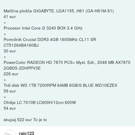
Matična plošča GIGABYTE, LGA1155, H61 (GA-H61M-S1)
41 eur
+
Procesor Intel Core i3 3240 BOX 3.4 GHz
+
Pomnilnik Crucial DDR3 4GB 1600MHz CL11 SR
CT51264BA160BJ
30 eur
+
PowerColor RADEON HD 7870 PCS+ Myst. Edt., 2048 MB AX7870
2GBD5-2DHPPV3E
226 eur
+
Trdi disk WD 1TB 7200RPM 64MB 6GB/S BLUE WD10EZEX
59 eur
+
Ohišje LC 7010B LC600H/12cm 600W
54 eur
skupaj 522 eur To je to
rajc123