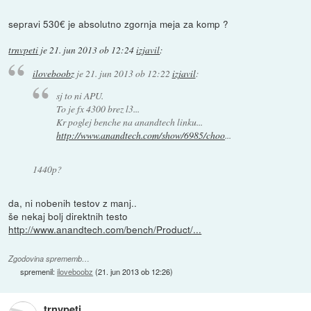
sepravi 530€ je absolutno zgornja meja za komp ?
trnvpeti
je
21. jun 2013 ob 12:24
izjavil
:
iloveboobz
je
21. jun 2013 ob 12:22
izjavil
:
sj to ni APU.
To je fx 4300 brez l3...
Kr poglej benche na anandtech linku...
http://www.anandtech.com/show/6985/choo
...
1440p?
da, ni nobenih testov z manj..
še nekaj bolj direktnih testo
http://www.anandtech.com/bench/Product/...
Zgodovina sprememb…
spremenil:
iloveboobz
(
21. jun 2013 ob 12:26
)
trnvpeti