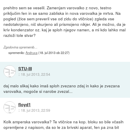
prehitro sem se veselil. Zamenjam varovalko z novo, testno
priključim fen in se samo zabliska in nova varovalka je mrtva. Na
pogled (žice sem preveril vse od zidu do vtičnice) zgleda vse
nedotaknjeno, nič skurjeno ali prismojeno nikjer. Ali je možno, da je
kriv kondenzator oz. kaj je sploh njegov namen, a mi kdo lahko mal
razloži tole stvar?
Zgodovina sprememb…
spremenilo:
Andruxa
(
18. jul 2013 ob 22:27
)
STU-III
::
18. jul 2013, 22:54
daj malo slikaj kako imaš sploh zvezano zdaj in kako je zvezana
varovalka, mogoče si narobe zvezal...
floyd1
::
18. jul 2013, 22:59
Kolk amperska varovalka? Te vtičnice na kop. bloku so bile včasih
opremljene z napisom, da so le za brivski aparat, fen pa zna bit