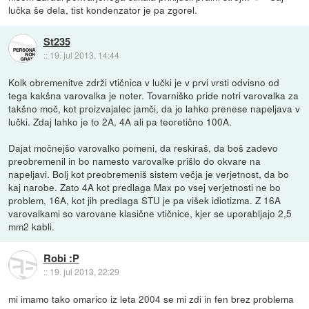
lučka še dela, tist kondenzator je pa zgorel.
St235
::
19. jul 2013, 14:44
Kolk obremenitve zdrži vtičnica v lučki je v prvi vrsti odvisno od
tega kakšna varovalka je noter. Tovarniško pride notri varovalka za
takšno moč, kot proizvajalec jamči, da jo lahko prenese napeljava v
lučki. Zdaj lahko je to 2A, 4A ali pa teoretično 100A.
Dajat močnejšo varovalko pomeni, da reskiraš, da boš zadevo
preobremenil in bo namesto varovalke prišlo do okvare na
napeljavi. Bolj kot preobremeniš sistem večja je verjetnost, da bo
kaj narobe. Zato 4A kot predlaga Max po vsej verjetnosti ne bo
problem, 16A, kot jih predlaga STU je pa višek idiotizma. Z 16A
varovalkami so varovane klasične vtičnice, kjer se uporabljajo 2,5
mm2 kabli.
Robi :P
::
19. jul 2013, 22:29
mi imamo tako omarico iz leta 2004 se mi zdi in fen brez problema