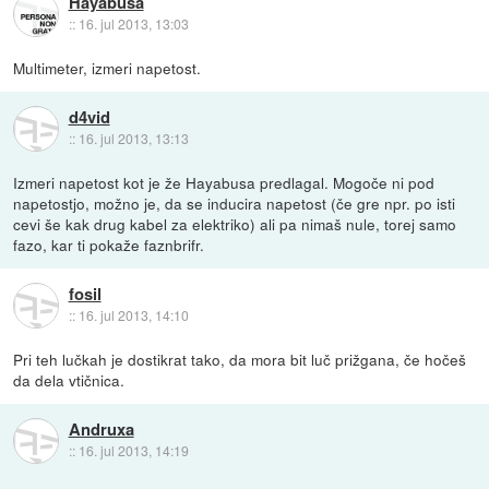
Hayabusa
::
16. jul 2013, 13:03
Multimeter, izmeri napetost.
d4vid
::
16. jul 2013, 13:13
Izmeri napetost kot je že Hayabusa predlagal. Mogoče ni pod
napetostjo, možno je, da se inducira napetost (če gre npr. po isti
cevi še kak drug kabel za elektriko) ali pa nimaš nule, torej samo
fazo, kar ti pokaže faznbrifr.
fosil
::
16. jul 2013, 14:10
Pri teh lučkah je dostikrat tako, da mora bit luč prižgana, če hočeš
da dela vtičnica.
Andruxa
::
16. jul 2013, 14:19