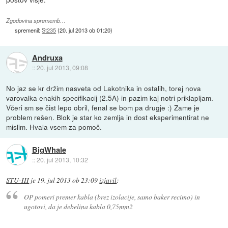
Zgodovina sprememb…
spremenil:
St235
(
20. jul 2013 ob 01:20
)
Andruxa
::
20. jul 2013, 09:08
No jaz se kr držim nasveta od Lakotnika in ostalih, torej nova
varovalka enakih specifikacij (2.5A) in pazim kaj notri priklapljam.
Včeri sm se čist lepo obril, fenal se bom pa drugje :) Zame je
problem rešen. Blok je star ko zemlja in dost eksperimentirat ne
mislim. Hvala vsem za pomoč.
BigWhale
::
20. jul 2013, 10:32
STU-III
je
19. jul 2013 ob 23:09
izjavil
:
OP pomeri premer kabla (brez izolacije, samo baker recimo) in
ugotovi, da je debelina kabla 0,75mm2