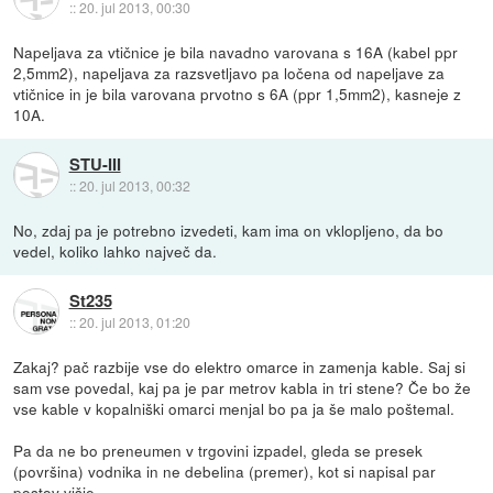
::
20. jul 2013, 00:30
Napeljava za vtičnice je bila navadno varovana s 16A (kabel ppr
2,5mm2), napeljava za razsvetljavo pa ločena od napeljave za
vtičnice in je bila varovana prvotno s 6A (ppr 1,5mm2), kasneje z
10A.
STU-III
::
20. jul 2013, 00:32
No, zdaj pa je potrebno izvedeti, kam ima on vklopljeno, da bo
vedel, koliko lahko največ da.
St235
::
20. jul 2013, 01:20
Zakaj? pač razbije vse do elektro omarce in zamenja kable. Saj si
sam vse povedal, kaj pa je par metrov kabla in tri stene? Če bo že
vse kable v kopalniški omarci menjal bo pa ja še malo poštemal.
Pa da ne bo preneumen v trgovini izpadel, gleda se presek
(površina) vodnika in ne debelina (premer), kot si napisal par
postov višje.