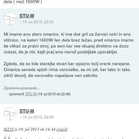
dela ( moč 1600W )
STU-III
::
19. jul 2013, 22:43
Mi imamo eno staro omarico, ki ima dve grli za žarnici notri in eno
vtičnico, na kateri 1600W fen dela brez težav, pred omarico imamo
še vtikač za pralni stroj, pa sem kar vse skupaj direktno na dozo
zvezal, da je mir, kajti prej smo morali podaljšek uporabljat.
Zgleda, da so bile starejše stvari kar opazno bolj orenk narejene.
Omarica seveda sploh nima varovalke, se mi zdi, ker tako in tako
zdrži dovolj, da varovalko napeljave ven zabriše.
Zgodovina sprememb…
spremenil:
STU-III
(
19. jul 2013 ob 22:46
)
STU-III
::
19. jul 2013, 23:09
St235
je
19. jul 2013 ob 14:44
izjavil
: