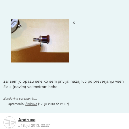
c
žal sem jo opazu šele ko sem privijal nazaj luč po preverjanju vseh
žic z (novim) voltmetrom hehe
Zgodovina sprememb…
spremenilo:
Andruxa
(
17. jul 2013 ob 21:37
)
Andruxa
::
18. jul 2013, 22:27