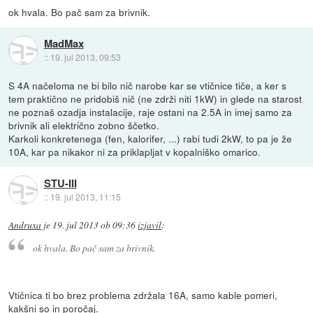
ok hvala. Bo pač sam za brivnik.
MadMax
::
19. jul 2013, 09:53
S 4A načeloma ne bi bilo nič narobe kar se vtičnice tiče, a ker s
tem praktično ne pridobiš nič (ne zdrži niti 1kW) in glede na starost
ne poznaš ozadja instalacije, raje ostani na 2.5A in imej samo za
brivnik ali električno zobno ščetko.
Karkoli konkretenega (fen, kalorifer, ...) rabi tudi 2kW, to pa je že
10A, kar pa nikakor ni za priklapljat v kopalniško omarico.
STU-III
::
19. jul 2013, 11:15
Andruxa
je
19. jul 2013 ob 09:36
izjavil
:
ok hvala. Bo pač sam za brivnik.
Vtičnica ti bo brez problema zdržala 16A, samo kable pomeri,
kakšni so in poročaj.