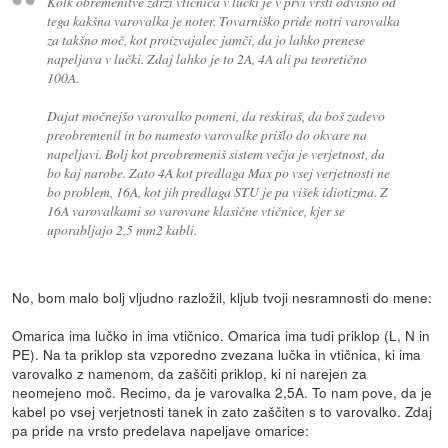
Kolk obremenitve zdrži vtičnica v lučki je v prvi vrsti odvisno od
tega kakšna varovalka je noter. Tovarniško pride notri varovalka
za takšno moč, kot proizvajalec jamči, da jo lahko prenese
napeljava v lučki. Zdaj lahko je to 2A, 4A ali pa teoretično
100A.
Dajat močnejšo varovalko pomeni, da reskiraš, da boš zadevo
preobremenil in bo namesto varovalke prišlo do okvare na
napeljavi. Bolj kot preobremeniš sistem večja je verjetnost, da
bo kaj narobe. Zato 4A kot predlaga Max po vsej verjetnosti ne
bo problem, 16A, kot jih predlaga STU je pa višek idiotizma. Z
16A varovalkami so varovane klasične vtičnice, kjer se
uporabljajo 2,5 mm2 kabli.
No, bom malo bolj vljudno razložil, kljub tvoji nesramnosti do mene:
Omarica ima lučko in ima vtičnico. Omarica ima tudi priklop (L, N in
PE). Na ta priklop sta vzporedno zvezana lučka in vtičnica, ki ima
varovalko z namenom, da zaščiti priklop, ki ni narejen za
neomejeno moč. Recimo, da je varovalka 2,5A. To nam pove, da je
kabel po vsej verjetnosti tanek in zato zaščiten s to varovalko. Zdaj
pa pride na vrsto predelava napeljave omarice: