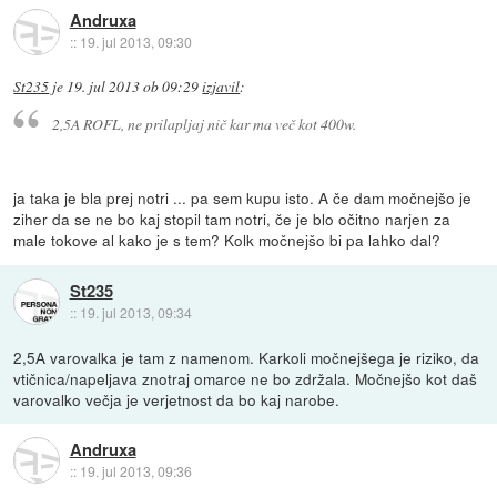
Andruxa
::
19. jul 2013, 09:30
St235
je
19. jul 2013 ob 09:29
izjavil
:
2,5A ROFL, ne prilapljaj nič kar ma več kot 400w.
ja taka je bla prej notri ... pa sem kupu isto. A če dam močnejšo je
ziher da se ne bo kaj stopil tam notri, če je blo očitno narjen za
male tokove al kako je s tem? Kolk močnejšo bi pa lahko dal?
St235
::
19. jul 2013, 09:34
2,5A varovalka je tam z namenom. Karkoli močnejšega je riziko, da
vtičnica/napeljava znotraj omarce ne bo zdržala. Močnejšo kot daš
varovalko večja je verjetnost da bo kaj narobe.
Andruxa
::
19. jul 2013, 09:36