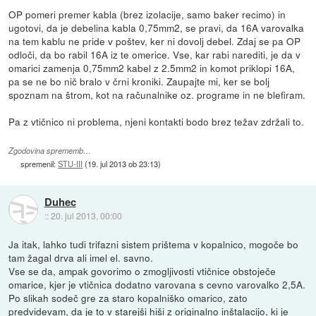
OP pomeri premer kabla (brez izolacije, samo baker recimo) in
ugotovi, da je debelina kabla 0,75mm2, se pravi, da 16A varovalka
na tem kablu ne pride v poštev, ker ni dovolj debel. Zdaj se pa OP
odloči, da bo rabil 16A iz te omerice. Vse, kar rabi narediti, je da v
omarici zamenja 0,75mm2 kabel z 2.5mm2 in komot priklopi 16A,
pa se ne bo nič bralo v črni kroniki. Zaupajte mi, ker se bolj
spoznam na štrom, kot na računalnike oz. programe in ne blefiram.
Pa z vtičnico ni problema, njeni kontakti bodo brez težav zdržali to.
Zgodovina sprememb…
spremenil:
STU-III
(
19. jul 2013 ob 23:13
)
Duhec
::
20. jul 2013, 00:00
Ja itak, lahko tudi trifazni sistem prištema v kopalnico, mogoče bo
tam žagal drva ali imel el. savno.
Vse se da, ampak govorimo o zmogljivosti vtičnice obstoječe
omarice, kjer je vtičnica dodatno varovana s cevno varovalko 2,5A.
Po slikah sodeč gre za staro kopalniško omarico, zato
predvidevam, da je to v starejši hiši z originalno inštalacijo, ki je