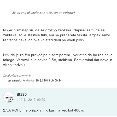
Se, ja ampak malo. (ne tako, kot on opisuje)
Nikjer nism napisu, da se
grozno
zabliska. Napisal sem, da se
zabliska. To je stalnica tuki, eni ne preberete teksta, ampak samo
rentačite nekaj od oka ko stari dedi po dveh pivih.
Hm, da je za fen preveč,pa nisem pomislil, verjetno da bo res nekaj
takega. Varovalka je cevna 2.5A, steklena. Bom probal dat novo in
vklopit brivnik.
Zgodovina sprememb…
spremenilo:
Andruxa
(
19. jul 2013 ob 09:24
)
St235
::
19. jul 2013, 09:29
2,5A ROFL, ne prilapljaj nič kar ma več kot 400w.