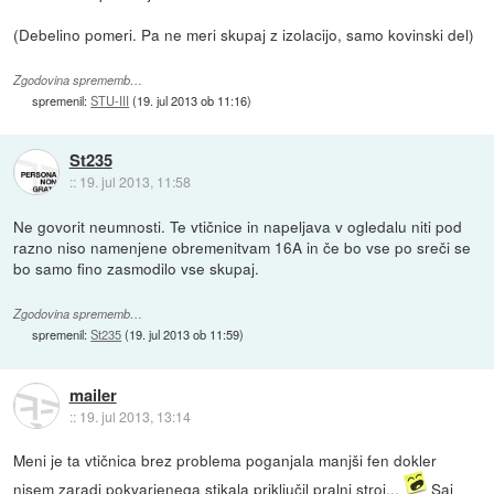
(Debelino pomeri. Pa ne meri skupaj z izolacijo, samo kovinski del)
Zgodovina sprememb…
spremenil:
STU-III
(
19. jul 2013 ob 11:16
)
St235
::
19. jul 2013, 11:58
Ne govorit neumnosti. Te vtičnice in napeljava v ogledalu niti pod
razno niso namenjene obremenitvam 16A in če bo vse po sreči se
bo samo fino zasmodilo vse skupaj.
Zgodovina sprememb…
spremenil:
St235
(
19. jul 2013 ob 11:59
)
mailer
::
19. jul 2013, 13:14
Meni je ta vtičnica brez problema poganjala manjši fen dokler
nisem zaradi pokvarjenega stikala priključil pralni stroj...
Saj