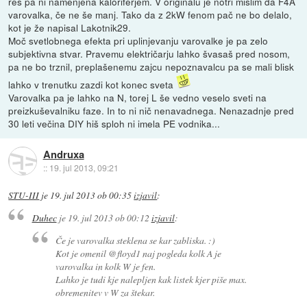
res pa ni namenjena kaloriferjem. V originalu je notri mislim da F4A
varovalka, če ne še manj. Tako da z 2kW fenom pač ne bo delalo,
kot je že napisal Lakotnik29.
Moč svetlobnega efekta pri uplinjevanju varovalke je pa zelo
subjektivna stvar. Pravemu električarju lahko švasaš pred nosom,
pa ne bo trznil, preplašenemu zajcu nepoznavalcu pa se mali blisk
lahko v trenutku zazdi kot konec sveta
Varovalka pa je lahko na N, torej L še vedno veselo sveti na
preizkuševalniku faze. In to ni nič nenavadnega. Nenazadnje pred
30 leti večina DIY hiš sploh ni imela PE vodnika...
Andruxa
::
19. jul 2013, 09:21
STU-III
je
19. jul 2013 ob 00:35
izjavil
:
Duhec
je
19. jul 2013 ob 00:12
izjavil
:
Če je varovalka steklena se kar zabliska. :)
Kot je omenil @floyd1 naj pogleda kolk A je
varovalka in kolk W je fen.
Lahko je tudi kje nalepljen kak listek kjer piše max.
obremenitev v W za štekar.