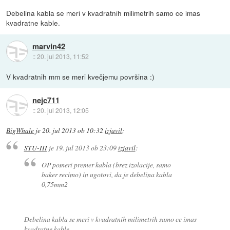
Debelina kabla se meri v kvadratnih milimetrih samo ce imas
kvadratne kable.
marvin42
::
20. jul 2013, 11:52
V kvadratnih mm se meri kvečjemu površina :)
nejc711
::
20. jul 2013, 12:05
BigWhale
je
20. jul 2013 ob 10:32
izjavil
:
STU-III
je
19. jul 2013 ob 23:09
izjavil
:
OP pomeri premer kabla (brez izolacije, samo
baker recimo) in ugotovi, da je debelina kabla
0,75mm2
Debelina kabla se meri v kvadratnih milimetrih samo ce imas
kvadratne kable.