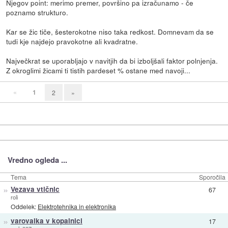
Njegov point: merimo premer, površino pa izračunamo - če
poznamo strukturo.
Kar se žic tiče, šesterokotne niso taka redkost. Domnevam da se
tudi kje najdejo pravokotne ali kvadratne.
Največkrat se uporabljajo v navitjih da bi izboljšali faktor polnjenja.
Z okroglimi žicami ti tistih pardeset % ostane med navoji...
«
1
2
»
Vredno ogleda ...
Tema
Sporočila
»
Vezava vtičnic
67
roli
Oddelek:
Elektrotehnika in elektronika
»
varovalka v kopalnici
17