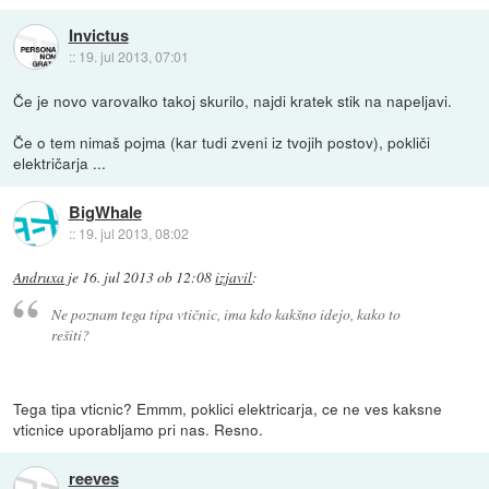
Invictus
::
19. jul 2013, 07:01
Če je novo varovalko takoj skurilo, najdi kratek stik na napeljavi.
Če o tem nimaš pojma (kar tudi zveni iz tvojih postov), pokliči
električarja ...
BigWhale
::
19. jul 2013, 08:02
Andruxa
je
16. jul 2013 ob 12:08
izjavil
:
Ne poznam tega tipa vtičnic, ima kdo kakšno idejo, kako to
rešiti?
Tega tipa vticnic? Emmm, poklici elektricarja, ce ne ves kaksne
vticnice uporabljamo pri nas. Resno.
reeves