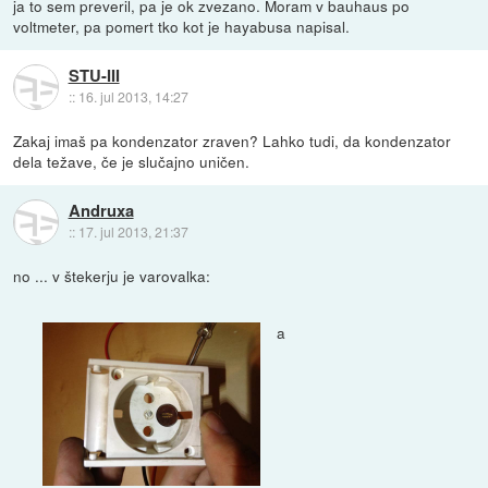
ja to sem preveril, pa je ok zvezano. Moram v bauhaus po
voltmeter, pa pomert tko kot je hayabusa napisal.
STU-III
::
16. jul 2013, 14:27
Zakaj imaš pa kondenzator zraven? Lahko tudi, da kondenzator
dela težave, če je slučajno uničen.
Andruxa
::
17. jul 2013, 21:37
no ... v štekerju je varovalka:
a