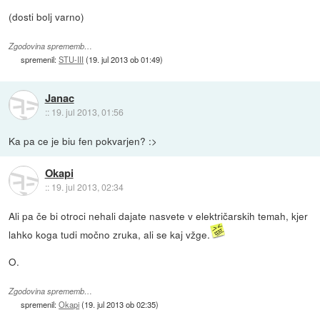
(dosti bolj varno)
Zgodovina sprememb…
spremenil:
STU-III
(
19. jul 2013 ob 01:49
)
Janac
::
19. jul 2013, 01:56
Ka pa ce je biu fen pokvarjen? :>
Okapi
::
19. jul 2013, 02:34
Ali pa če bi otroci nehali dajate nasvete v električarskih temah, kjer
lahko koga tudi močno zruka, ali se kaj vžge.
O.
Zgodovina sprememb…
spremenil:
Okapi
(
19. jul 2013 ob 02:35
)