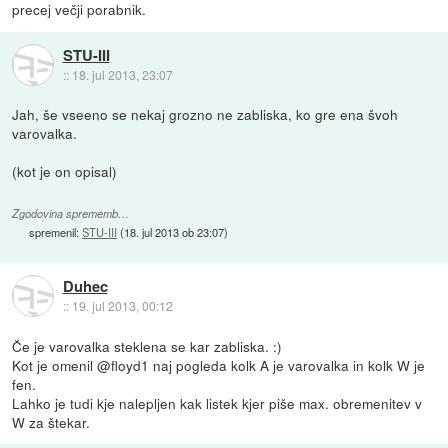
precej večji porabnik.
STU-III
::
18. jul 2013, 23:07
Jah, še vseeno se nekaj grozno ne zabliska, ko gre ena švoh
varovalka.
(kot je on opisal)
Zgodovina sprememb…
spremenil:
STU-III
(
18. jul 2013 ob 23:07
)
Duhec
::
19. jul 2013, 00:12
Če je varovalka steklena se kar zabliska. :)
Kot je omenil @floyd1 naj pogleda kolk A je varovalka in kolk W je
fen.
Lahko je tudi kje nalepljen kak listek kjer piše max. obremenitev v
W za štekar.