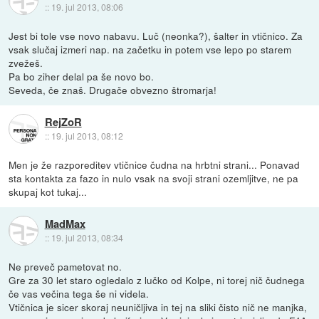
::
19. jul 2013, 08:06
Jest bi tole vse novo nabavu. Luč (neonka?), šalter in vtičnico. Za
vsak slučaj izmeri nap. na začetku in potem vse lepo po starem
zvežeš.
Pa bo ziher delal pa še novo bo.
Seveda, če znaš. Drugače obvezno štromarja!
RejZoR
::
19. jul 2013, 08:12
Men je že razporeditev vtičnice čudna na hrbtni strani... Ponavad
sta kontakta za fazo in nulo vsak na svoji strani ozemljitve, ne pa
skupaj kot tukaj...
MadMax
::
19. jul 2013, 08:34
Ne preveč pametovat no.
Gre za 30 let staro ogledalo z lučko od Kolpe, ni torej nič čudnega
če vas večina tega še ni videla.
Vtičnica je sicer skoraj neuničljiva in tej na sliki čisto nič ne manjka,