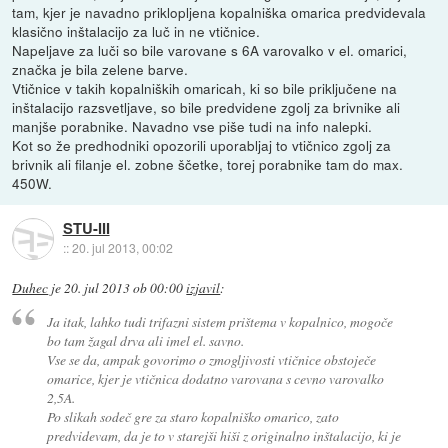
tam, kjer je navadno priklopljena kopalniška omarica predvidevala
klasično inštalacijo za luč in ne vtičnice.
Napeljave za luči so bile varovane s 6A varovalko v el. omarici,
značka je bila zelene barve.
Vtičnice v takih kopalniških omaricah, ki so bile priključene na
inštalacijo razsvetljave, so bile predvidene zgolj za brivnike ali
manjše porabnike. Navadno vse piše tudi na info nalepki.
Kot so že predhodniki opozorili uporabljaj to vtičnico zgolj za
brivnik ali filanje el. zobne ščetke, torej porabnike tam do max.
450W.
STU-III
::
20. jul 2013, 00:02
Duhec
je
20. jul 2013 ob 00:00
izjavil
:
Ja itak, lahko tudi trifazni sistem prištema v kopalnico, mogoče
bo tam žagal drva ali imel el. savno.
Vse se da, ampak govorimo o zmogljivosti vtičnice obstoječe
omarice, kjer je vtičnica dodatno varovana s cevno varovalko
2,5A.
Po slikah sodeč gre za staro kopalniško omarico, zato
predvidevam, da je to v starejši hiši z originalno inštalacijo, ki je