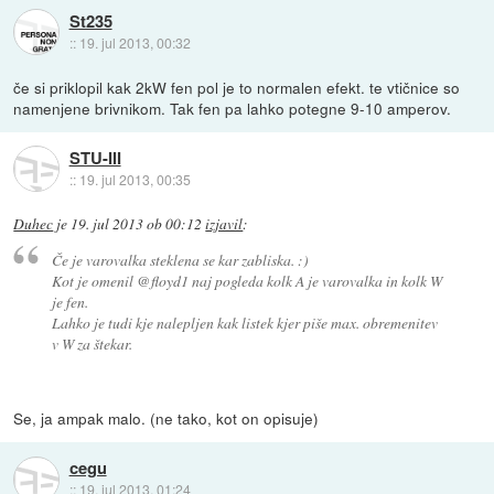
St235
::
19. jul 2013, 00:32
če si priklopil kak 2kW fen pol je to normalen efekt. te vtičnice so
namenjene brivnikom. Tak fen pa lahko potegne 9-10 amperov.
STU-III
::
19. jul 2013, 00:35
Duhec
je
19. jul 2013 ob 00:12
izjavil
:
Če je varovalka steklena se kar zabliska. :)
Kot je omenil @floyd1 naj pogleda kolk A je varovalka in kolk W
je fen.
Lahko je tudi kje nalepljen kak listek kjer piše max. obremenitev
v W za štekar.
Se, ja ampak malo. (ne tako, kot on opisuje)
cegu
::
19. jul 2013, 01:24