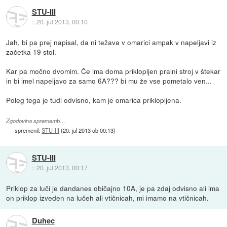
STU-III
::
20. jul 2013, 00:10
Jah, bi pa prej napisal, da ni težava v omarici ampak v napeljavi iz
začetka 19 stol.
Kar pa močno dvomim. Če ima doma priklopljen pralni stroj v štekar
in bi imel napeljavo za samo 6A??? bi mu že vse pometalo ven...
Poleg tega je tudi odvisno, kam je omarica priklopljena.
Zgodovina sprememb…
spremenil:
STU-III
(
20. jul 2013 ob 00:13
)
STU-III
::
20. jul 2013, 00:17
Priklop za luči je dandanes običajno 10A, je pa zdaj odvisno ali ima
on priklop izveden na lučeh ali vtičnicah, mi imamo na vtičnicah.
Duhec