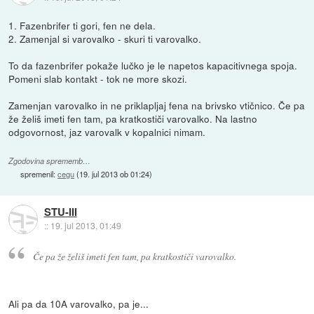
1. Fazenbrifer ti gori, fen ne dela.
2. Zamenjal si varovalko - skuri ti varovalko.
To da fazenbrifer pokaže lučko je le napetos kapacitivnega spoja.
Pomeni slab kontakt - tok ne more skozi.
Zamenjan varovalko in ne priklapljaj fena na brivsko vtičnico. Če pa
že želiš imeti fen tam, pa kratkostiči varovalko. Na lastno
odgovornost, jaz varovalk v kopalnici nimam.
Zgodovina sprememb…
spremenil:
cegu
(
19. jul 2013 ob 01:24
)
STU-III
::
19. jul 2013, 01:49
Če pa že želiš imeti fen tam, pa kratkostiči varovalko.
Ali pa da 10A varovalko, pa je...