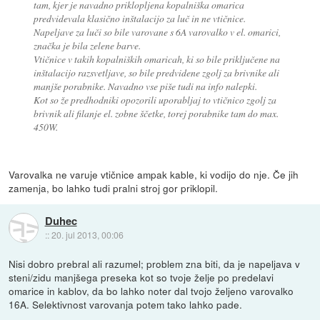
tam, kjer je navadno priklopljena kopalniška omarica
predvidevala klasično inštalacijo za luč in ne vtičnice.
Napeljave za luči so bile varovane s 6A varovalko v el. omarici,
značka je bila zelene barve.
Vtičnice v takih kopalniških omaricah, ki so bile priključene na
inštalacijo razsvetljave, so bile predvidene zgolj za brivnike ali
manjše porabnike. Navadno vse piše tudi na info nalepki.
Kot so že predhodniki opozorili uporabljaj to vtičnico zgolj za
brivnik ali filanje el. zobne ščetke, torej porabnike tam do max.
450W.
Varovalka ne varuje vtičnice ampak kable, ki vodijo do nje. Če jih
zamenja, bo lahko tudi pralni stroj gor priklopil.
Duhec
::
20. jul 2013, 00:06
Nisi dobro prebral ali razumel; problem zna biti, da je napeljava v
steni/zidu manjšega preseka kot so tvoje želje po predelavi
omarice in kablov, da bo lahko noter dal tvojo željeno varovalko
16A. Selektivnost varovanja potem tako lahko pade.