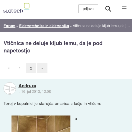
☰
Forum
»
Elektrotehnika in elektronika
»
Vtičnica ne deluje kljub temu, da je pod napetostjo
Vtičnica ne deluje kljub temu, da je pod
napetostjo
«
1
2
»
Andruxa
::
16. jul 2013, 12:08
Torej v kopalnici je starejša omarica z lučjo in vtičem:
a