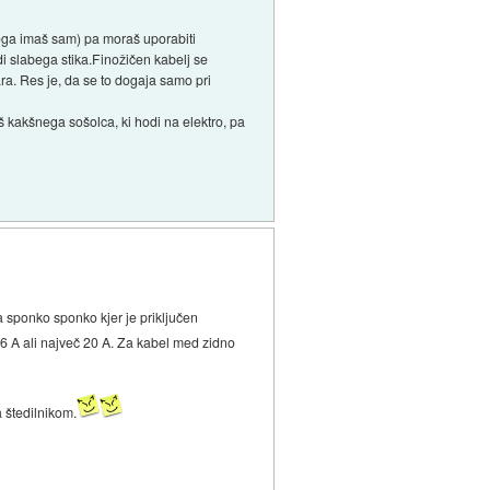
rega imaš sam) pa moraš uporabiti
di slabega stika.Finožičen kabelj se
a. Res je, da se to dogaja samo pri
 kakšnega sošolca, ki hodi na elektro, pa
a sponko sponko kjer je priključen
 16 A ali največ 20 A. Za kabel med zidno
a štedilnikom.