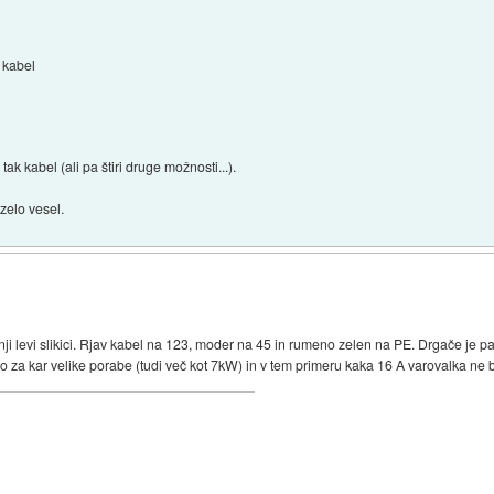
kabel
tak kabel (ali pa štiri druge možnosti...).
zelo vesel.
ji levi slikici. Rjav kabel na 123, moder na 45 in rumeno zelen na PE. Drgače je pa
lahko za kar velike porabe (tudi več kot 7kW) in v tem primeru kaka 16 A varovalka ne