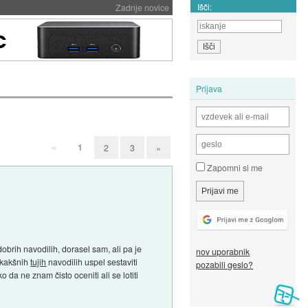
Išči:
Zadnje novice
Prijava
«
1
2
3
»
Zapomni si me
obrih navodilih, dorasel sam, ali pa je
nov uporabnik
 kakšnih
tujih
navodilih uspel sestaviti
pozabili geslo?
o da ne znam čisto oceniti ali se lotiti