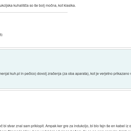
ukcijska kuhališča so še bolj močna, kot klasika.
5
)
njal kuh.pl in pečico) dovolj zračenja (za oba aparata), kot je verjetno prikazano 
č bi stvar znal sam priklopit. Ampak ker gre za indukcijo, bi blo fajn še en kabel i