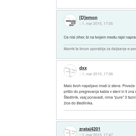
[D]emon
::
1. mar 2015, 17:05
Ce nisi ziher, bi na tvojem mestu rajsi napras
Mavrik ta forum uporablja za daljsanje e-pen
dxx
::
1. mar 2015, 17:06
Malo švoh napeljavo imaš iz stene. Poveže se 
prišlo do pregrevanja kabla v steni in ti zn
Štedilnik, vsaj ponavadi, nima "pure" 3 fazn
žice do štedilnika.
zrataj4201
::
1. mar 2015, 17:47