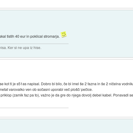
kal tistih 40 eur in poklical stromarja.
isa. Ker si ne upa iz hise.
kot ti je s51as napisal. Dobro bi bilo, če bi imel še 2 fazna in še 2 ničelna vodnika
a metat varovalko ven ob sočasni uporabi več plošč/ pečice.
i priklop (zamik faz pa to), važno je da gre do njega dovolj debel kabel. Ponavadi s