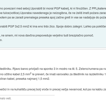
nutno povezani med seboj.Uporabiti bi moral PGP kabelj, ki ni finožičen. Z PPL(kate
jske tulce(votlice).Uporaba navedenega je neizogibna, če ne želiš imeti požara zara
potem pa se zaradi premalega preseka spoj začne greti in vse se nadaljuje do požar
porabiš PGP 3x2.5 mm2 ki ima eno trdo žico. Spoje dobro zategni. Lahko pa pokličeš
Aja, ne smem, mi nova davčna prepoveduje verjetno tudi brezplačno pomoč.
o.
štedilniku. Rjavo barvo privijači na sponko 3 in modro na št. 5. Zeleno/rumena pa n
2
teno očitno kabel 2,5 mm
le preveri, če imaš varovalko za štedilnik na razdelilniku
zoliran kabel, preseka najmanj 1,5 mm2.
ečici in na kuhališču precej bolj vroče in precej večja nevarnost, kot pa na kablu z
malo veš.