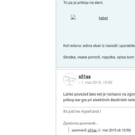
To pa je priklop na steni.
Kot rečeno: edina stvar iz navodil: uporabite 
Skratka, vsake pomoči, napotka, opisa bom 
s51as
::
1. mar 2015, 15:59
Lahko povežeš tako ket je narisano na zgorn
priklop ker gre pri električnih štedilnikih 
It's just me myself and I
Zgodovina sprememb…
spremenil:
s51as
(
1. mar 2015 ob 15:59
)