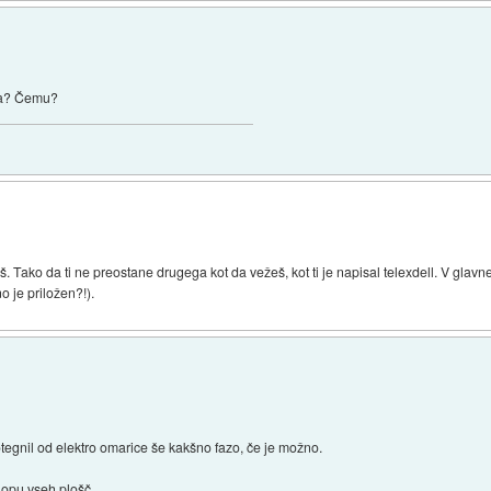
ka? Čemu?
aš. Tako da ti ne preostane drugega kot da vežeš, kot ti je napisal telexdell. V glav
o je priložen?!).
potegnil od elektro omarice še kakšno fazo, če je možno.
klopu vseh plošč.