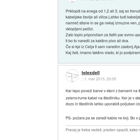
Priklopiš na enega od 1,2 ali 3, saj so tre
kabeljske čevlje ali vilice.Lahko tudi kabel
namreč stisne in se ga nekaj izmuzne ven, 
vklopljeni pečici.
Zato toplo priporočam za tistih par evrov u
ti bo to naredil za kakšno pivo ali dva.
Če si kje iz Celja ti sam naredim zastonj.
Kaj češ, imamo takšno vlado, ki jo podpiram
telexdell
::
1. mar 2015, 20:05
Kar lepo poveži barve v steni z barvami na 
zeleno/rume kabel na štedilniku. Ker je v s
dozo in štedilnik lahko uporabiš poljuben i
PS- požara pa se zaradi kabla ne boj. Bo v p
Precej je treba vedeti, preden opaziš, kako 