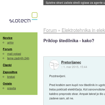
Spletne strani začele streči oglase za agente
Forum
»
Elektrotehnika in elek
Novice
Priklop štedilnika - kako?
arhiv
Forum
mali oglasi
teme zadnjih 24h
Pretorijanec
Članki
::
1. mar 2015, 15:44
Zaposlitve
Pozdravljeni.
brskaj
Ostalo
Pred kratkim sem kupil nov štedilnik in ugot
pravila
treba poklicati električarja. Kot osnovnošol
kakšno preprosto stvar. Ampak takrat je šlo za
zadeve sam, ali ne.