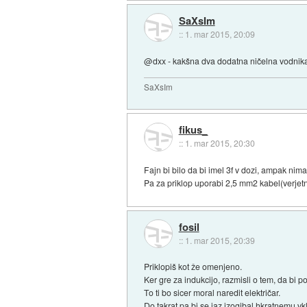
SaXsIm
::
1. mar 2015, 20:09
@dxx - kakšna dva dodatna ničelna vodni
SaXsIm
fikus_
::
1. mar 2015, 20:30
Fajn bi bilo da bi imel 3f v dozi, ampak nim
Pa za priklop uporabi 2,5 mm2 kabel(verjetn
fosil
::
1. mar 2015, 20:39
Priklopiš kot že omenjeno.
Ker gre za indukcijo, razmisli o tem, da bi 
To ti bo sicer moral naredit električar.
Do takrat pa bi se jaz izogibal hkratnemu v