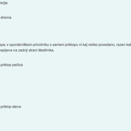
režje.
shema
opa; v uporabniškem priročniku o samem priklopu ni kaj veliko povedano, razen kater
lepljena na zadnji strani štedilnika.
priklop pečica
priklop stena