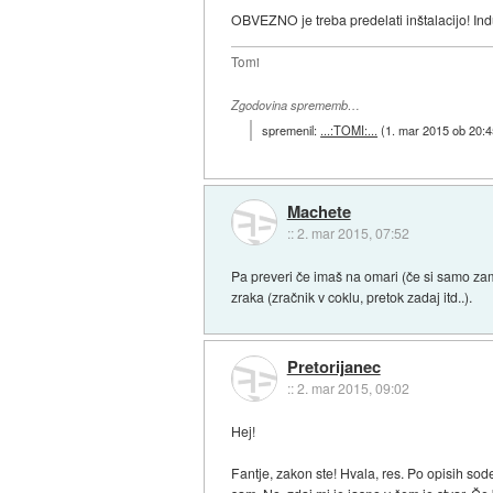
OBVEZNO je treba predelati inštalacijo! Ind
Tomi
Zgodovina sprememb…
spremenil:
...:TOMI:...
(
1. mar 2015 ob 20:4
Machete
::
2. mar 2015, 07:52
Pa preveri če imaš na omari (če si samo zame
zraka (zračnik v coklu, pretok zadaj itd..).
Pretorijanec
::
2. mar 2015, 09:02
Hej!
Fantje, zakon ste! Hvala, res. Po opisih sode