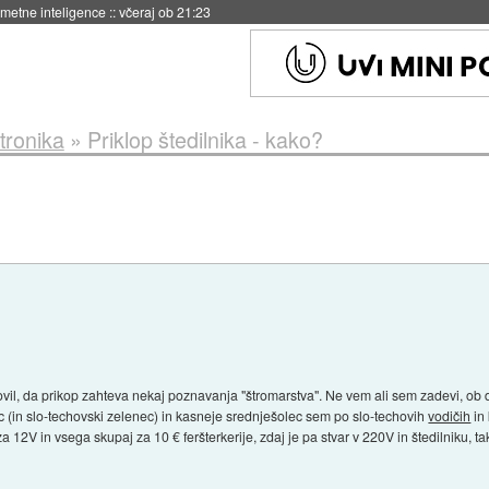
 umetne inteligence
::
včeraj ob 21:23
tronika
»
Priklop štedilnika - kako?
ovil, da prikop zahteva nekaj poznavanja "štromarstva". Ne vem ali sem zadevi, ob d
ec (in slo-techovski zelenec) in kasneje srednješolec sem po slo-techovih
vodičih
in
 12V in vsega skupaj za 10 € feršterkerije, zdaj je pa stvar v 220V in štedilniku, tak