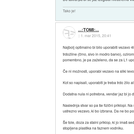
Tako je!
...:TOMI:...
::
1. mar 2015, 20:41
Najbolj optimalno bi bilo uporabiti vezavo 4
trdožilne (črno, sivo in modro barvo), ozir
pomembno, je pa zaželeno, da se za L1 upora
Če ni možnosti, uporabi vezavo na sliki levo
Kot so napisali, uporabiti je treba trdo žilo a
Dodatna nula ni potrebna, vendar jaz bi jo da
Naslednja stvar so pa še fizični priklopi. Na
ustrezno vezavo, ki bo izbrana. Da ne bo po
Še tole, doza za stalni priklop, ki jo imaš s
stopljena plastika na faznem vodniku.