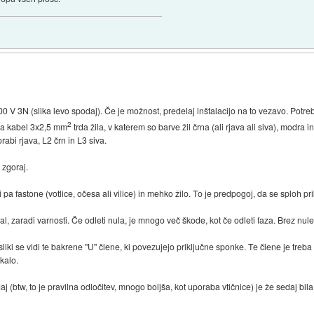
00 V 3N (slika levo spodaj). Če je možnost, predelaj inštalacijo na to vezavo. Potreb
2
oma kabel 3x2,5 mm
trda žila, v katerem so barve žil črna (ali rjava ali siva), modra
bi rjava, L2 črn in L3 siva.
 zgoraj.
li pa fastone (votlice, očesa ali vilice) in mehko žilo. To je predpogoj, da se sploh pri
l, zaradi varnosti. Če odleti nula, je mnogo več škode, kot če odleti faza. Brez nule
 sliki se vidi te bakrene "U" člene, ki povezujejo priključne sponke. Te člene je treba
kalo.
edaj (btw, to je pravilna odločitev, mnogo boljša, kot uporaba vtičnice) je že sedaj bi