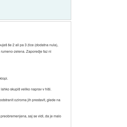
uješ še 2 ali pa 3 žice (dodatna nula),
 in rumeno-zelena. Zaporedje faz ni
klopi.
 lahko skupiš veliko naprav v hiši.
 odstranit oziroma jih prestavit, glede na
la preobremenjena, saj se vidi, da je malo