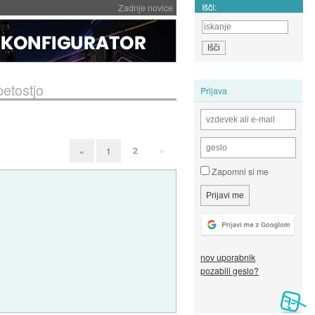
Išči:
Zadnje novice
petostjo
Prijava
2
»
«
1
Zapomni si me
nov uporabnik
pozabili geslo?