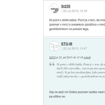
St235
::
22. jul 2013, 13:18
Ni point v obliki kabla. Point je v tem, da i
(premer v mm) in presekom (ploščino v mm2).
geotrikotnikom ne pokaže tega.
STU-III
::
22. jul 2013, 13:47
St235
je
22. jul 2013 ob 13:18
izjavil
:
Ni point v obliki kabla. Point je v tem, da
tlačli 16A varovalke, zraven pa niso spo
mm2). Si ga kar predstavljam, kako potem 
čudil zakaj meritev z geotrikotnikom ne p
Daj ne serji no! Dobro poznam razliko med d
pa očitno ne.