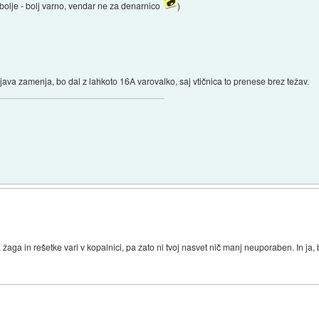
 bolje - bolj varno, vendar ne za denarnico
)
java zamenja, bo dal z lahkoto 16A varovalko, saj vtičnica to prenese brez težav.
aga in rešetke vari v kopalnici, pa zato ni tvoj nasvet nič manj neuporaben. In ja, b