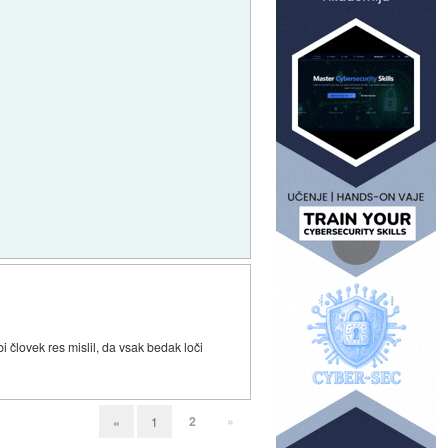
i človek res mislil, da vsak bedak loči
2
»
«
1