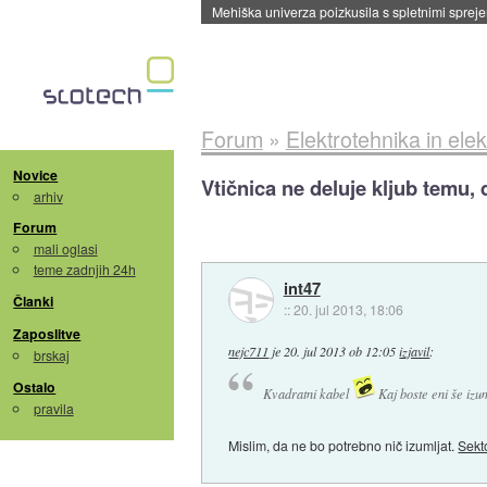
Mehiška univerza poizkusila s spletnimi sprejem
Forum
»
Elektrotehnika in elek
Novice
Vtičnica ne deluje kljub temu, 
arhiv
Forum
mali oglasi
teme zadnjih 24h
int47
Članki
::
20. jul 2013, 18:06
Zaposlitve
nejc711
je
20. jul 2013 ob 12:05
izjavil
:
brskaj
Ostalo
Kvadratni kabel
Kaj boste eni še izu
pravila
Mislim, da ne bo potrebno nič izumljat.
Sekt