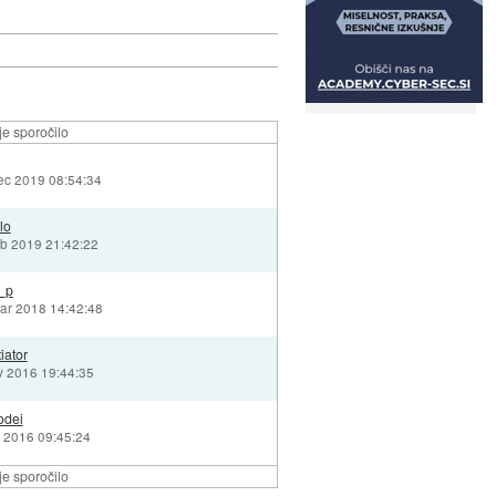
e sporočilo
ec 2019 08:54:34
lo
eb 2019 21:42:22
_p
ar 2018 14:42:48
iator
v 2016 19:44:35
odei
b 2016 09:45:24
e sporočilo