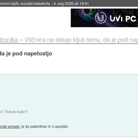
nimi izpiti, rezultat katastrofa
::
4. avg 2026 ob 19:41
tronika
»
Vtičnica ne deluje kljub temu, da je pod na
da je pod napetostjo
ml? Trikotni kabel?
orski presek
, je že patentiran in v uporabi.