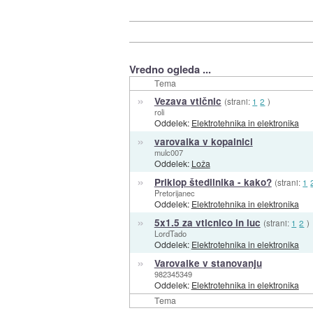
Vredno ogleda ...
Tema
»
Vezava vtičnic
(strani:
1
2
)
roli
Oddelek:
Elektrotehnika in elektronika
»
varovalka v kopalnici
mulc007
Oddelek:
Loža
»
Priklop štedilnika - kako?
(strani:
1
Pretorijanec
Oddelek:
Elektrotehnika in elektronika
»
5x1.5 za vticnico in luc
(strani:
1
2
)
LordTado
Oddelek:
Elektrotehnika in elektronika
»
Varovalke v stanovanju
982345349
Oddelek:
Elektrotehnika in elektronika
Tema