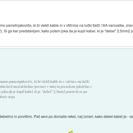
mamo pametnjakoviče, ki bi vlekli kable in v vtičnice na lučki tlačli 16A varovalke, z
 Si ga kar predstavljam, kako potem joka da je kupil kabel, ki je "debel" 2,5mm2 p
 imamo pametnjakoviče, ki bi vlekli kable in v vtičnice na lučki
sobni ločit med debelino (premer v mm) in presekom (ploščino v
joka da je kupil kabel, ki je "debel" 2,5mm2 potem bi se pa
okaže tega.
ebelino in površino. Pač sem po domače rekel, naj izmeri, kako debel kabel je - vsa