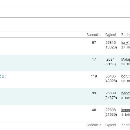
Sporočila
Ogledi
Zadnj
67
26816
tony1
(13326)
27. d
17
2684
Malaj
(2163)
26. f
2
3
)
119
56435
borut
(43028)
28. m
99
25889
negot
(24372)
8. no
40
22808
imag
(21639)
4. fe
Sporočila
Ogledi
Zadnj