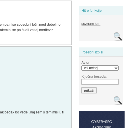
Hitre funkcije
seznam tem
raven pa niso sposobni ločit med debelino
otem bi se pa čudil zakaj meritev z
Posebni izpisi
Avtor:
Ključna beseda:
k bedak bo vedel, kaj sem s tem mislil, ti