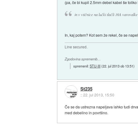
(pa, če bi kupil 2.5mm debel kabel še toliko
in v vtičnice na lučki tlačli 16A varovalke
In, kaj potem? Kot sem že rekel, če se napel
Line secured.
Zgodovina sprememb…
spremenil:
STU-III
(
22. jul 2013 ob 13:51
)
St235
::
22. jul 2013, 15:50
Če se da ustrezna napeljava lahko tudi drva ž
med debelino in površino.