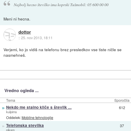
Najbolj hecno številko ima koprski Tušmobil: 05 600 00 00
Meni ni hecna.
dottor
::
25. nov 2013, 18:11
Verjemi, ko jo vidiš na telefonu brez presledkov vse tiste ničle se
nasmehneš.
Vredno ogleda ...
Tema
Sporočila
»
Nekdo me stalno kliče s številk ...
612
kulpims
Oddelek:
Mobilne tehnologije
»
Telefonska stevilka
37
pikam