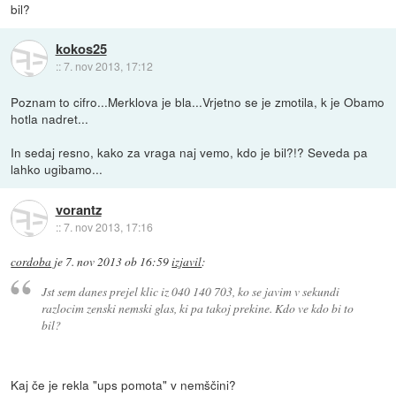
bil?
kokos25
::
7. nov 2013, 17:12
Poznam to cifro...Merklova je bla...Vrjetno se je zmotila, k je Obamo
hotla nadret...
In sedaj resno, kako za vraga naj vemo, kdo je bil?!? Seveda pa
lahko ugibamo...
vorantz
::
7. nov 2013, 17:16
cordoba
je
7. nov 2013 ob 16:59
izjavil
:
Jst sem danes prejel klic iz 040 140 703, ko se javim v sekundi
razlocim zenski nemski glas, ki pa takoj prekine. Kdo ve kdo bi to
bil?
Kaj če je rekla "ups pomota" v nemščini?