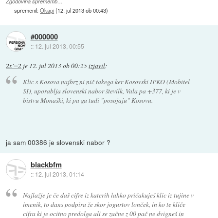
Zgodovina sprememb…
spremenil:
Okapi
(
12. jul 2013 ob 00:43
)
#000000
::
12. jul 2013, 00:55
2x'=2
je
12. jul 2013 ob 00:25
izjavil
:
Klic s Kosova najbrz ni nič takega ker Kosovski IPKO (Mobitel
SI), uporablja slovenski nabor številk, Vala pa +377, ki je v
bistvu Monaški, ki pa ga tudi "posojaju" Kosovu.
ja sam 00386 je slovenski nabor ?
blackbfm
::
12. jul 2013, 01:14
Najlažje je če daš cifre iz katerih lahko pričakuješ klic iz tujine v
imenik, to dans podpira že skor jogurtov lonček, in ko te kliče
cifra ki je ocitno predolga ali se začne z 00 pač ne dvigneš in