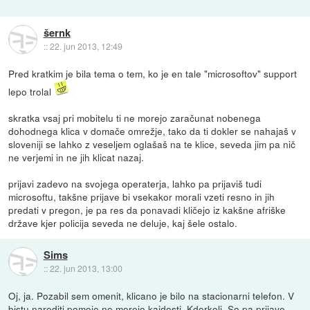
šernk
::
22. jun 2013, 12:49
Pred kratkim je bila tema o tem, ko je en tale "microsoftov" support
lepo trolal
skratka vsaj pri mobitelu ti ne morejo zaračunat nobenega
dohodnega klica v domače omrežje, tako da ti dokler se nahajaš v
sloveniji se lahko z veseljem oglašaš na te klice, seveda jim pa nič
ne verjemi in ne jih klicat nazaj.
prijavi zadevo na svojega operaterja, lahko pa prijaviš tudi
microsoftu, takšne prijave bi vsekakor morali vzeti resno in jih
predati v pregon, je pa res da ponavadi kličejo iz kakšne afriške
države kjer policija seveda ne deluje, kaj šele ostalo.
Sims
::
22. jun 2013, 13:00
Oj, ja. Pozabil sem omenit, klicano je bilo na stacionarni telefon. V
bistu narediti pomoje ne morejo kajdosti. Kdorkoli. So pa prijave