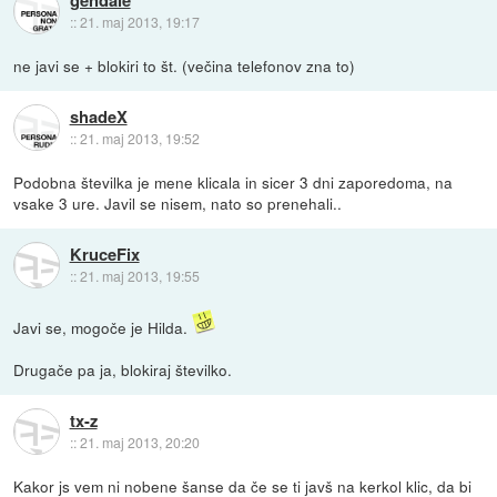
::
21. maj 2013, 19:17
ne javi se + blokiri to št. (večina telefonov zna to)
shadeX
::
21. maj 2013, 19:52
Podobna številka je mene klicala in sicer 3 dni zaporedoma, na
vsake 3 ure. Javil se nisem, nato so prenehali..
KruceFix
::
21. maj 2013, 19:55
Javi se, mogoče je Hilda.
Drugače pa ja, blokiraj številko.
tx-z
::
21. maj 2013, 20:20
Kakor js vem ni nobene šanse da če se ti javš na kerkol klic, da bi