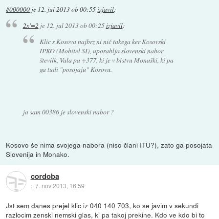
#000000
je
12. jul 2013 ob 00:55
izjavil
:
2x'=2
je
12. jul 2013 ob 00:25
izjavil
:
Klic s Kosova najbrz ni nič takega ker Kosovski
IPKO (Mobitel SI), uporablja slovenski nabor
številk, Vala pa +377, ki je v bistvu Monaški, ki pa
ga tudi "posojaju" Kosovu.
ja sam 00386 je slovenski nabor ?
Kosovo še nima svojega nabora (niso člani ITU?), zato ga posojata
Slovenija in Monako.
cordoba
::
7. nov 2013, 16:59
Jst sem danes prejel klic iz 040 140 703, ko se javim v sekundi
razlocim zenski nemski glas, ki pa takoj prekine. Kdo ve kdo bi to