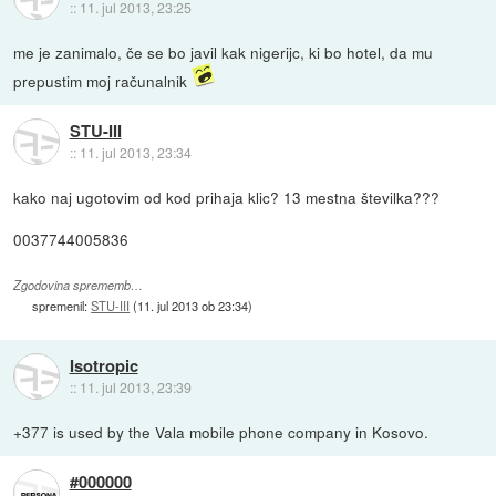
::
11. jul 2013, 23:25
me je zanimalo, če se bo javil kak nigerijc, ki bo hotel, da mu
prepustim moj računalnik
STU-III
::
11. jul 2013, 23:34
kako naj ugotovim od kod prihaja klic? 13 mestna številka???
0037744005836
Zgodovina sprememb…
spremenil:
STU-III
(
11. jul 2013 ob 23:34
)
Isotropic
::
11. jul 2013, 23:39
+377 is used by the Vala mobile phone company in Kosovo.
#000000