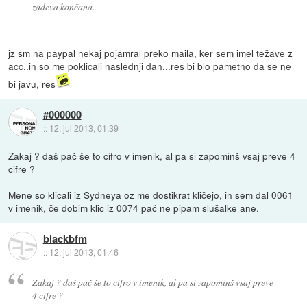
zadeva končana.
jz sm na paypal nekaj pojamral preko maila, ker sem imel težave z
acc..in so me poklicali naslednji dan...res bi blo pametno da se ne
bi javu, res
#000000
::
12. jul 2013, 01:39
Zakaj ? daš pač še to cifro v imenik, al pa si zapominš vsaj preve 4
cifre ?
Mene so klicali iz Sydneya oz me dostikrat kličejo, in sem dal 0061
v imenik, če dobim klic iz 0074 pač ne pipam slušalke ane.
blackbfm
::
12. jul 2013, 01:46
Zakaj ? daš pač še to cifro v imenik, al pa si zapominš vsaj preve
4 cifre ?