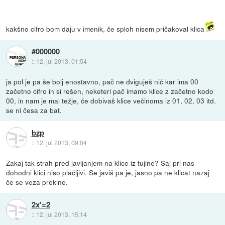
kakšno cifro bom daju v imenik, če sploh nisem pričakoval klica
#000000
::
12. jul 2013, 01:54
ja pol je pa še bolj enostavno, pač ne dviguješ nič kar ima 00
začetno cifro in si rešen, neketeri pač imamo klice z začetno kodo
00, in nam je mal težje, če dobivaš klice večinoma iz 01, 02, 03 itd.
se ni česa za bat.
bzp
::
12. jul 2013, 09:04
Zakaj tak strah pred javljanjem na klice iz tujine? Saj pri nas
dohodni klici niso plačljivi. Se javiš pa je, jasno pa ne klicat nazaj
če se veza prekine.
2x'=2
::
12. jul 2013, 15:14