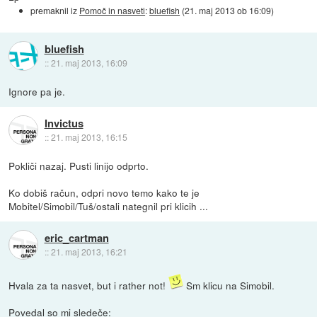
premaknil iz
Pomoč in nasveti
:
bluefish
(
21. maj 2013 ob 16:09
)
bluefish
::
21. maj 2013, 16:09
Ignore pa je.
Invictus
::
21. maj 2013, 16:15
Pokliči nazaj. Pusti linijo odprto.
Ko dobiš račun, odpri novo temo kako te je
Mobitel/Simobil/Tuš/ostali nategnil pri klicih ...
eric_cartman
::
21. maj 2013, 16:21
Hvala za ta nasvet, but i rather not!
Sm klicu na Simobil.
Povedal so mi sledeče: