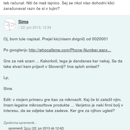
teb računal. Niti če maš tajnico. Sej se nkol niso dohodni klici
zaračunaval razn če si v tujini?
Sims
::
22. jun 2013, 12:34
Oj, bom tule napisal. Prejel kic(nisem dvignil) od 0020001
Po googlanju
http://whocallsme.com/Phone-Number.aspx...
Gre za nek scam ... Kakorkoli, tega je dandanes kar nekaj. Se da
take stvari kam prijavit v Sloveniji? Ima sploh smisel?
Lp,
Sims
Edit: v mojem primeru gre kao za mikrosoft. Kaj če bi zatežil njim.
Imam legalne mikrosoftove produkte ... Verjetno je neki firmi bolj v
interesu, da se odjebe take zadeve. Ker gre za njihov ugled?
Zgodovina sprememb…
spremenil:
Sims
(
22. jun 2013 ob 12:42
)