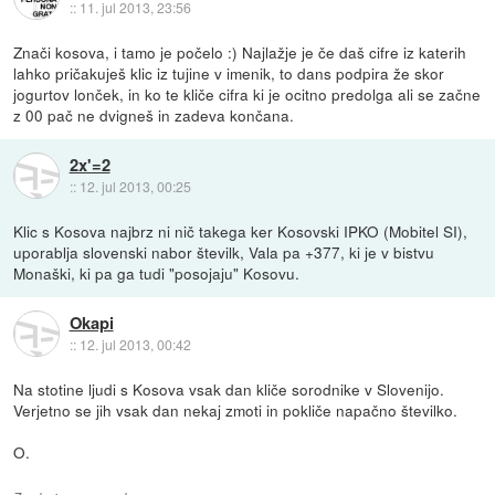
::
11. jul 2013, 23:56
Znači kosova, i tamo je počelo :) Najlažje je če daš cifre iz katerih
lahko pričakuješ klic iz tujine v imenik, to dans podpira že skor
jogurtov lonček, in ko te kliče cifra ki je ocitno predolga ali se začne
z 00 pač ne dvigneš in zadeva končana.
2x'=2
::
12. jul 2013, 00:25
Klic s Kosova najbrz ni nič takega ker Kosovski IPKO (Mobitel SI),
uporablja slovenski nabor številk, Vala pa +377, ki je v bistvu
Monaški, ki pa ga tudi "posojaju" Kosovu.
Okapi
::
12. jul 2013, 00:42
Na stotine ljudi s Kosova vsak dan kliče sorodnike v Slovenijo.
Verjetno se jih vsak dan nekaj zmoti in pokliče napačno številko.
O.