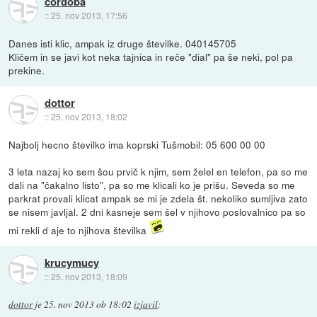
cordoba
::
25. nov 2013, 17:56
Danes isti klic, ampak iz druge številke. 040145705
Kličem in se javi kot neka tajnica in reče "dial" pa še neki, pol pa
prekine.
dottor
::
25. nov 2013, 18:02
Najbolj hecno številko ima koprski Tušmobil: 05 600 00 00
3 leta nazaj ko sem šou prvič k njim, sem želel en telefon, pa so me
dali na "čakalno listo", pa so me klicali ko je prišu. Seveda so me
parkrat provali klicat ampak se mi je zdela št. nekoliko sumljiva zato
se nisem javljal. 2 dni kasneje sem šel v njihovo poslovalnico pa so
mi rekli d aje to njihova številka
krucymucy
::
25. nov 2013, 18:09
dottor
je
25. nov 2013 ob 18:02
izjavil
: