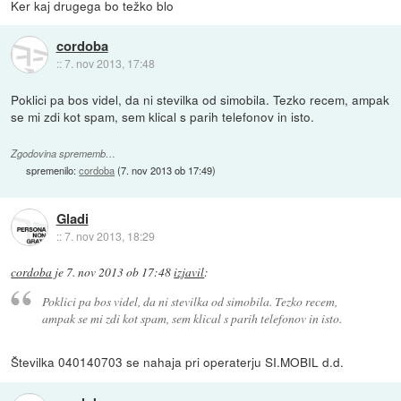
Ker kaj drugega bo težko blo
cordoba
::
7. nov 2013, 17:48
Poklici pa bos videl, da ni stevilka od simobila. Tezko recem, ampak
se mi zdi kot spam, sem klical s parih telefonov in isto.
Zgodovina sprememb…
spremenilo:
cordoba
(
7. nov 2013 ob 17:49
)
Gladi
::
7. nov 2013, 18:29
cordoba
je
7. nov 2013 ob 17:48
izjavil
:
Poklici pa bos videl, da ni stevilka od simobila. Tezko recem,
ampak se mi zdi kot spam, sem klical s parih telefonov in isto.
Številka 040140703 se nahaja pri operaterju SI.MOBIL d.d.