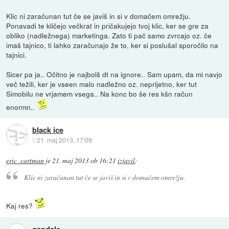
Klic ni zaračunan tut če se javiš in si v domačem omrežju.
Ponavadi te kličejo večkrat in pričakujejo tvoj klic, ker se gre za
obliko (nadležnega) marketinga. Zato ti pač samo zvrcajo oz. če
imaš tajnico, ti lahko zaračunajo že to, ker si poslušal sporočilo na
tajnici.
Sicer pa ja.. Očitno je najbolš dt na ignore.. Sam upam, da mi navjo
več težili, ker je vseen malo nadležno oz. neprijetno, ker tut
Simobilu ne vrjamem vsega.. Na konc bo še res kšn račun
enormn..
black ice
::
21. maj 2013, 17:09
eric_cartman
je
21. maj 2013 ob 16:21
izjavil
:
Klic ni zaračunan tut če se javiš in si v domačem omrežju.
Kaj res?
gendale