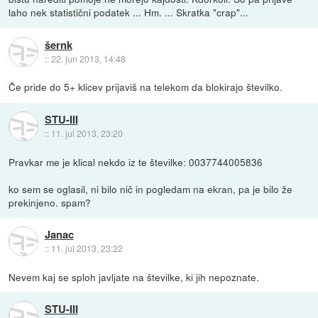
laho nek statistični podatek ... Hm. ... Skratka "crap"...
šernk
::
22. jun 2013, 14:48
Če pride do 5+ klicev prijaviš na telekom da blokirajo številko.
STU-III
::
11. jul 2013, 23:20
Pravkar me je klical nekdo iz te številke: 0037744005836
ko sem se oglasil, ni bilo nič in pogledam na ekran, pa je bilo že
prekinjeno. spam?
Janac
::
11. jul 2013, 23:22
Nevem kaj se sploh javljate na številke, ki jih nepoznate.
STU-III