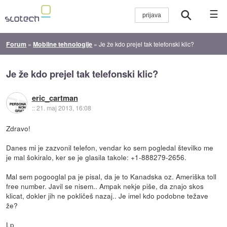
☰
Forum
»
Mobilne tehnologije
»
Je že kdo prejel tak telefonski klic?
Je že kdo prejel tak telefonski klic?
eric_cartman
::
21. maj 2013, 16:08
Zdravo!
Danes mi je zazvonil telefon, vendar ko sem pogledal številko me
je mal šokiralo, ker se je glasila takole: +1-888279-2656.
Mal sem pogooglal pa je pisal, da je to Kanadska oz. Ameriška toll
free number. Javil se nisem.. Ampak nekje piše, da znajo skos
klicat, dokler jih ne pokličeš nazaj.. Je imel kdo podobne težave
že?
Lp