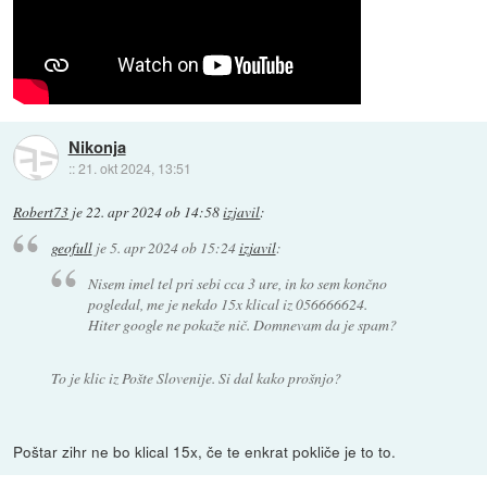
Nikonja
::
21. okt 2024, 13:51
Robert73
je
22. apr 2024 ob 14:58
izjavil
:
geofull
je
5. apr 2024 ob 15:24
izjavil
:
Nisem imel tel pri sebi cca 3 ure, in ko sem končno
pogledal, me je nekdo 15x klical iz 056666624.
Hiter google ne pokaže nič. Domnevam da je spam?
To je klic iz Pošte Slovenije. Si dal kako prošnjo?
Poštar zihr ne bo klical 15x, če te enkrat pokliče je to to.