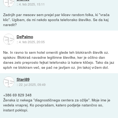
::
4. feb 2025, 15:11
Zadnjih par mescev sem prejel par klicev random folka, ki "vrača
klic". Ugibam, da mi nekdo spoofa telefonsko številko. Se da kaj
naredit?
DePalmo
::
4. feb 2025, 20:05
Ne. In ravno to sem hotel omeniti glede teh blokiranih številk oz.
spiskov. Blokiraš navadne legitimne številke, ker je očitno dan
danes zelo preprosto fejkat telefonsko iz katere kličejo. Tako da jaz
sploh ne blokiram več, se pač ne javljam oz. jim takoj vržem dol.
Stari89
::
22. jul 2025, 09:49
+386 69 829 348
Ženska iz nekega "diagnostičnega centera za ožilje". Moje ime je
vedela vnaprej. Ko povprašam, katero podjetje natančno so,
instant poklopi.