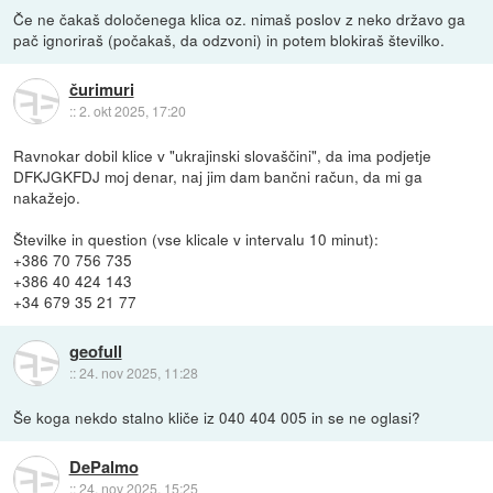
Če ne čakaš določenega klica oz. nimaš poslov z neko državo ga
pač ignoriraš (počakaš, da odzvoni) in potem blokiraš številko.
čurimuri
::
2. okt 2025, 17:20
Ravnokar dobil klice v "ukrajinski slovaščini", da ima podjetje
DFKJGKFDJ moj denar, naj jim dam bančni račun, da mi ga
nakažejo.
Številke in question (vse klicale v intervalu 10 minut):
+386 70 756 735
+386 40 424 143
+34 679 35 21 77
geofull
::
24. nov 2025, 11:28
Še koga nekdo stalno kliče iz 040 404 005 in se ne oglasi?
DePalmo
::
24. nov 2025, 15:25