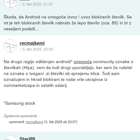
::
3. feb 2025, 21:37
Škoda, da Android ne omogoča izvoz / uvoz blokiranih številk. Se
mi je teh blokiranih številk nabralo že lepo število (cca. 80) in bi z
veseljem podelil...
recmajkemi
::
3. feb 2025, 23:03
Na drugo regijo odklenjen android*
omogoča
community oznake o
številkah (Hiya), vem da tudi drugi uporabljajo, ker sem že naletel
na oznake o tvegani .si številki ob sprejemu klica. Tudi sam
označujem in hkrati blokiram te naše vrle ukrajince iz
coinmarketcapa in ostalih oslarij.
*Samsung stock
Zgodovina sprememb…
spremenil:
recmajkemi
(
3. feb 2025 ob 23:07
)
Stari89