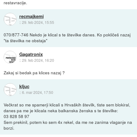
restavracije.
recmajkemi
::
29. feb 2024, 15:55
070/877-746 Nekdo je klical s te številke danes. Ko pokličeš nazaj
"ta številka ne obstaja"
Gagatronix
::
29. feb 2024, 16:20
Zakaj si bedak pa klices nazaj ?
kljuc
::
6. mar 2024, 17:50
Večkrat so me spamerji klicali s Hrvaških številk, tiste sem blokiral,
danes pa me je klicala neka balkanska ženska s te številke:
03 828 58 97
Sem prekinil, potem ko sem 4x rekel, da me ne zanima vlaganje na
borzi.