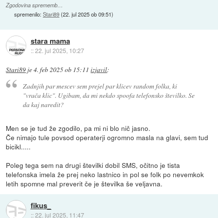
Zgodovina sprememb…
spremenilo:
Stari89
(
22. jul 2025 ob 09:51
)
stara mama
::
22. jul 2025, 10:27
Stari89
je
4. feb 2025 ob 15:11
izjavil
:
Zadnjih par mescev sem prejel par klicev random folka, ki
"vrača klic". Ugibam, da mi nekdo spoofa telefonsko številko. Se
da kaj naredit?
Men se je tud že zgodilo, pa mi ni blo nič jasno.
Če nimajo tule povsod operaterji ogromno masla na glavi, sem tud
bicikl.....
Poleg tega sem na drugi številki dobil SMS, očitno je tista
telefonska imela že prej neko lastnico in pol se folk po nevemkok
letih spomne mal preverit če je številka še veljavna.
fikus_
::
22. jul 2025, 11:47