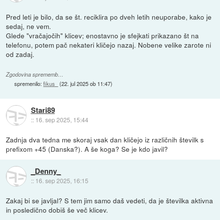
Pred leti je bilo, da se št. reciklira po dveh letih neuporabe, kako je
sedaj, ne vem.
Glede "vračajočih" klicev; enostavno je sfejkati prikazano št na
telefonu, potem pač nekateri kličejo nazaj. Nobene velike zarote ni
od zadaj.
Zgodovina sprememb…
spremenilo:
fikus_
(
22. jul 2025 ob 11:47
)
Stari89
::
16. sep 2025, 15:44
Zadnja dva tedna me skoraj vsak dan kličejo iz različnih številk s
prefixom +45 (Danska?). A še koga? Se je kdo javil?
_Denny_
::
16. sep 2025, 16:15
Zakaj bi se javljal? S tem jim samo daš vedeti, da je številka aktivna
in posledično dobiš še več klicev.