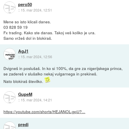
pero50
::
15. mar 2024, 12:51
Mene so isto klicali danes.
03 828 59 19
Fx trading. Kako ste danas. Takoj veš koliko je ura.
Samo vržeš dol in blokiraš.
AgJ1
::
15. mar 2024, 12:56
Dvigneš in poslušaš. In ko si 100%, da gre za nigerijskega princa,
se zadereš v slušalko nekaj vulgarnega in prekineš.
Nato blokiraš številko.
GupeM
::
15. mar 2024, 14:21
https://youtube.com/shorts/HEJANOL-gpU?...
predi