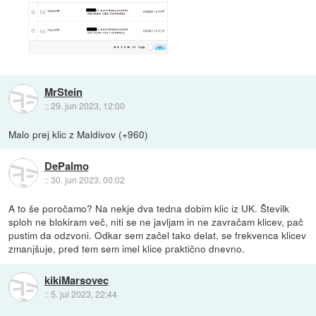
MrStein
::
29. jun 2023, 12:00
Malo prej klic z Maldivov (+960)
DePalmo
::
30. jun 2023, 00:02
A to še poročamo? Na nekje dva tedna dobim klic iz UK. Številk
sploh ne blokiram več, niti se ne javljam in ne zavračam klicev, pač
pustim da odzvoni. Odkar sem začel tako delat, se frekvenca klicev
zmanjšuje, pred tem sem imel klice praktično dnevno.
kikiMarsovec
::
5. jul 2023, 22:44