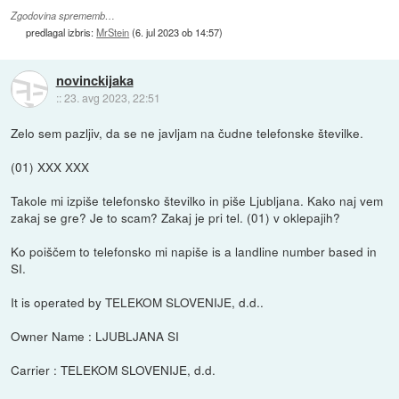
Zgodovina sprememb…
predlagal izbris:
MrStein
(
6. jul 2023 ob 14:57
)
novinckijaka
::
23. avg 2023, 22:51
Zelo sem pazljiv, da se ne javljam na čudne telefonske številke.
(01) XXX XXX
Takole mi izpiše telefonsko številko in piše Ljubljana. Kako naj vem
zakaj se gre? Je to scam? Zakaj je pri tel. (01) v oklepajih?
Ko poiščem to telefonsko mi napiše is a landline number based in
SI.
It is operated by TELEKOM SLOVENIJE, d.d..
Owner Name : LJUBLJANA SI
Carrier : TELEKOM SLOVENIJE, d.d.