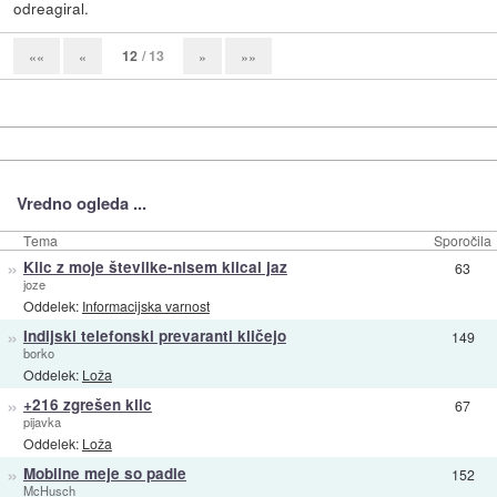
odreagiral.
12
/ 13
««
«
»
»»
Vredno ogleda ...
Tema
Sporočila
»
Klic z moje številke-nisem klical jaz
63
joze
Oddelek:
Informacijska varnost
»
Indijski telefonski prevaranti kličejo
149
borko
Oddelek:
Loža
»
+216 zgrešen klic
67
pijavka
Oddelek:
Loža
»
Mobilne meje so padle
152
McHusch