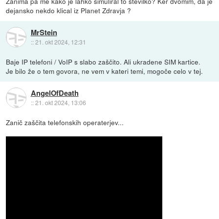
Zanima pa me kako je lahko simuliral to številko? Ker dvomim, da je
dejansko nekdo klical iz Planet Zdravja ?
MrStein
::
21. okt 2024, 12:31
Baje IP telefoni / VoIP s slabo zaščito. Ali ukradene SIM kartice.
Je bilo že o tem govora, ne vem v kateri temi, mogoče celo v tej.
AngelOfDeath
::
21. okt 2024, 13:06
Zanič zaščita telefonskih operaterjev...