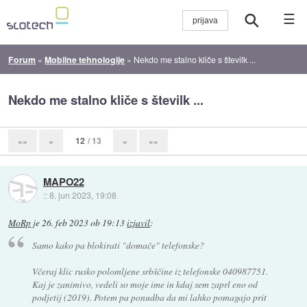
☰
Forum
»
Mobilne tehnologije
»
Nekdo me stalno kliče s številk ...
Nekdo me stalno kliče s številk ...
12
/ 13
««
«
»
»»
MAPO22
::
8. jun 2023, 19:08
MoRp
je
26. feb 2023 ob 19:13
izjavil
:
Samo kako pa blokirati "domače" telefonske?
Včeraj klic rusko polomljene srbščine iz telefonske 040987751.
Kaj je zanimivo, vedeli so moje ime in kdaj sem zaprl eno od
podjetij (2019). Potem pa ponudba da mi lahko pomagajo prit