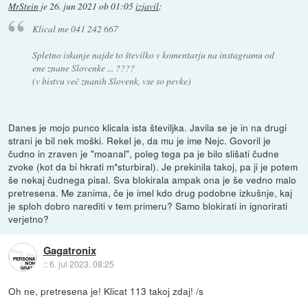
MrStein
je
26. jun 2021 ob 01:05
izjavil
:
Klical me 041 242 667
Spletno iskanje najde to številko v komentarju na instagramu od
ene znane Slovenke ... ????
(v bistvu več znanih Slovenk, vse so pevke)
Danes je mojo punco klicala ista številjka. Javila se je in na drugi
strani je bil nek moški. Rekel je, da mu je ime Nejc. Govoril je
čudno in zraven je "moanal", poleg tega pa je bilo slišati čudne
zvoke (kot da bi hkrati m*sturbiral). Je prekinila takoj, pa ji je potem
še nekaj čudnega pisal. Sva blokirala ampak ona je še vedno malo
pretresena. Me zanima, če je imel kdo drug podobne izkušnje, kaj
je sploh dobro narediti v tem primeru? Samo blokirati in ignorirati
verjetno?
Gagatronix
::
6. jul 2023, 08:25
Oh ne, pretresena je! Klicat 113 takoj zdaj! /s