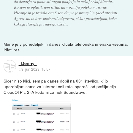
do denarja za ponovni zagon podjetja in nekaj,nekaj bitcoin...
Ko sem se oglasil, sem slišal, da v ozadju poteka masovno
klicanje in je trajalo cca 5 sec, da me je prevzel in začel utrujati.
Agresivno in brez možnosti odgovora, si kar predstavljam, kako
kakega starejšega rinesejo okoli...
Mene je v ponedeljek in danes klicala telefonska in enaka vsebina.
Idioti res.
_Denny_
::
9. jun 2023, 15:57
Sicer niso klici, sem pa danes dobil na 031 številko, ki jo
uporabljam samo za internet celi rafal sporočil od pošiljatelja
CloudOTP z 2FA kodami za nek Soundwave: