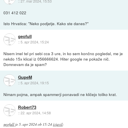
::
27. mar 2024, 15:53
031 412 022
Isto Hrvatica: "Neko podjetje. Kako ste danes?"
geofull
::
5. apr 2024, 15:24
Nisem imel tel pri sebi cca 3 ure, in ko sem končno pogledal, me je
nekdo 15x klical iz 056666624. Hiter google ne pokaže nič.
Domnevam da je spam?
GupeM
::
5. apr 2024, 19:15
Nimam pojma, ampak spammerji ponavadi ne kličejo toliko krat.
Robert73
::
22. apr 2024, 14:58
geofull
je
5. apr 2024 ob 15:24
izjavil
: