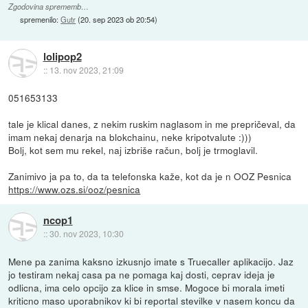
Zgodovina sprememb…
spremenilo:
Gutr
(
20. sep 2023 ob 20:54
)
lolipop2
::
13. nov 2023, 21:09
051653133
tale je klical danes, z nekim ruskim naglasom in me prepričeval, da
imam nekaj denarja na blokchainu, neke kripotvalute :)))
Bolj, kot sem mu rekel, naj izbriše račun, bolj je trmoglavil.
Zanimivo ja pa to, da ta telefonska kaže, kot da je n OOZ Pesnica
https://www.ozs.si/ooz/pesnica
ncop1
::
30. nov 2023, 10:30
Mene pa zanima kaksno izkusnjo imate s Truecaller aplikacijo. Jaz
jo testiram nekaj casa pa ne pomaga kaj dosti, ceprav ideja je
odlicna, ima celo opcijo za klice in smse. Mogoce bi morala imeti
kriticno maso uporabnikov ki bi reportal stevilke v nasem koncu da