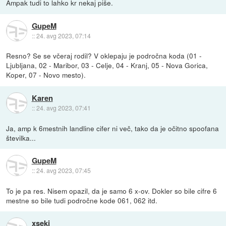
Ampak tudi to lahko kr nekaj piše.
GupeM
::
24. avg 2023, 07:14
Resno? Se se včeraj rodil? V oklepaju je področna koda (01 -
Ljubljana, 02 - Maribor, 03 - Celje, 04 - Kranj, 05 - Nova Gorica,
Koper, 07 - Novo mesto).
Karen
::
24. avg 2023, 07:41
Ja, amp k 6mestnih landline cifer ni več, tako da je očitno spoofana
številka...
GupeM
::
24. avg 2023, 07:45
To je pa res. Nisem opazil, da je samo 6 x-ov. Dokler so bile cifre 6
mestne so bile tudi področne kode 061, 062 itd.
xseki