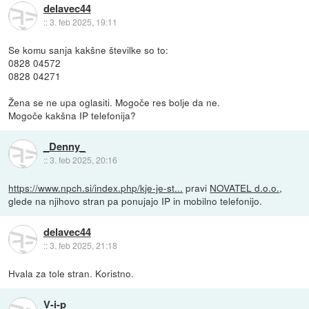
delavec44
::
3. feb 2025, 19:11
Se komu sanja kakšne številke so to:
0828 04572
0828 04271
Žena se ne upa oglasiti. Mogoče res bolje da ne.
Mogoče kakšna IP telefonija?
_Denny_
::
3. feb 2025, 20:16
https://www.npch.si/index.php/kje-je-st...
pravi
NOVATEL d.o.o.
,
glede na njihovo stran pa ponujajo IP in mobilno telefonijo.
delavec44
::
3. feb 2025, 21:18
Hvala za tole stran. Koristno.
V-i-p