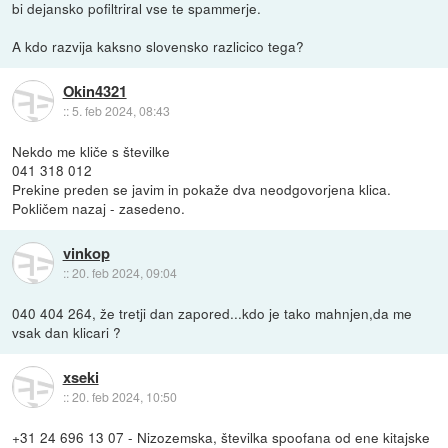
bi dejansko pofiltriral vse te spammerje.
A kdo razvija kaksno slovensko razlicico tega?
Okin4321
::
5. feb 2024, 08:43
Nekdo me kliče s številke
041 318 012
Prekine preden se javim in pokaže dva neodgovorjena klica.
Pokličem nazaj - zasedeno.
vinkop
::
20. feb 2024, 09:04
040 404 264, že tretji dan zapored...kdo je tako mahnjen,da me
vsak dan klicari ?
xseki
::
20. feb 2024, 10:50
+31 24 696 13 07 - Nizozemska, številka spoofana od ene kitajske