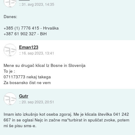
::
31. avg 2023, 14:35
Danes:
+385 (1) 7776 415 - Hrvaška
+387 61 902 327 - BiH
Eman123
::
16. sep 2023, 13:41
Mene su drugač klical Iz Bosne in Slovenija
To je :
071173773 nekaj takega
Za bosansko čist ne vem
Gutr
::
20. sep 2023, 20:51
Imam isto izkušnjo kot oseba zgoraj. Me je klicala številka 041 242
667 in se oglasi Nejc in začne ma*turbirat in spuščat zvoke, potem
mi še pisu sms-e.