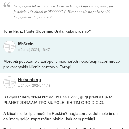
Nisem imel tel pri sebi cca 3 ure, in ko sem končno pogledal, me
je nekdo 15x klical iz 056666624. Hiter google ne pokaže nič.
Domnevam da je spam?
To je klic iz Pošte Slovenije. Si dal kako prošnjo?
MrStein
::
2. maj 2024, 18:47
Morebiti povezano :
Europol v mednarodni operaciji razbil mrežo
prevarantskih klicnih centrov v Evropi
Heisenberg
::
21. okt 2024, 11:18
Ravnokar sem prejel klic od 051 421 233, gugl pravi da je to
PLANET ZDRAVJA TPC MURGLE, SH TIM ORG D.O.O.
A klical me je tip z močnim Ruskim? naglasom, vedel moje ime in
da imam nekje zaprt račun blabla, itak sem prekinil.