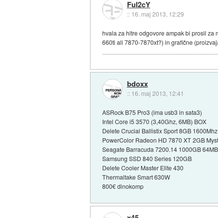
FuI2cY
::
16. maj 2013, 12:29
hvala za hitre odgovore ampak bi prosil za m
660ti ali 7870-7870xt?) in grafične (proizva
bdoxx
::
16. maj 2013, 12:41
ASRock B75 Pro3 (ima usb3 in sata3)
Intel Core i5 3570 (3,40Ghz, 6MB) BOX
Delete Crucial Ballistix Sport 8GB 1600Mhz 
PowerColor Radeon HD 7870 XT 2GB Myst.
Seagate Barracuda 7200.14 1000GB 64M
Samsung SSD 840 Series 120GB
Delete Cooler Master Elite 430
Thermaltake Smart 630W
800€ dinokomp
x45