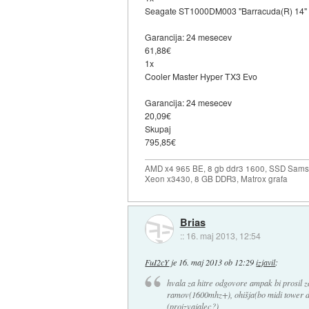
Seagate ST1000DM003 "Barracuda(R) 14" 
Garancija: 24 mesecev
61,88€
1x
Cooler Master Hyper TX3 Evo
Garancija: 24 mesecev
20,09€
Skupaj
795,85€
AMD x4 965 BE, 8 gb ddr3 1600, SSD Sams
Xeon x3430, 8 GB DDR3, Matrox grafa
Brias
::
16. maj 2013, 12:54
FuI2cY
je
16. maj 2013 ob 12:29
izjavil
:
hvala za hitre odgovore ampak bi prosil za 
ramov(1600mhz+), ohišja(bo midi tower dov
(proizvajalec?)