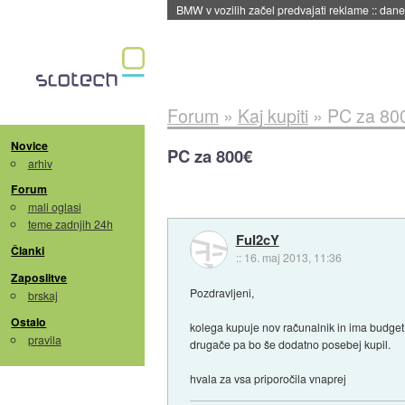
BMW v vozilih začel predvajati reklame
::
dane
Forum
»
Kaj kupiti
»
PC za 80
Novice
PC za 800€
arhiv
Forum
mali oglasi
teme zadnjih 24h
FuI2cY
Članki
::
16. maj 2013, 11:36
Zaposlitve
Pozdravljeni,
brskaj
Ostalo
kolega kupuje nov računalnik in ima budget 
pravila
drugače pa bo še dodatno posebej kupil.
hvala za vsa priporočila vnaprej