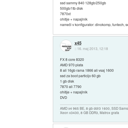
ssd sammy 840 128gb/250gb
500gb/1tb disk
7870xt
ohišje + napajlnik
nameči v konfigurator: dinokomp, funtech, s
x45
::
16. maj 2013, 12:18
FX 8 core 8320
AMD 970 plata
8 ali 16gb rama 1866 ali vsaj 1600
ssd za boot particijo 60 gb
1 gb disk
7870 ali 7790
ohišje + napajlnik
DVD
AMD x4 965 BE, 8 gb ddr3 1600, SSD Sams
Xeon x3430, 8 GB DDR3, Matrox grafa