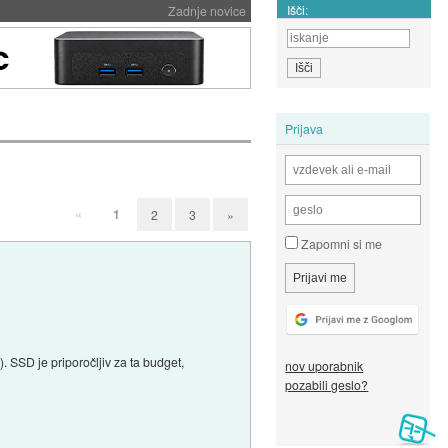
Išči:
Zadnje novice
Prijava
«
1
2
3
»
Zapomni si me
 SSD je priporočljiv za ta budget,
nov uporabnik
pozabili geslo?