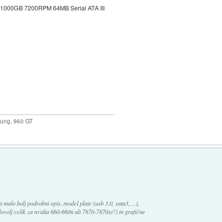
1000GB 7200RPM 64MB Serial ATA III
ung, 960 GT
malo bolj podrobni opis..model plate (usb 3.0, sata3, ...),
olj velik za nvidia 660-660ti ali 7870-7870xt?) in grafične