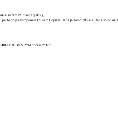
uller in ram 2133 mhz g skill ),
.. pa še boljše komponete kot sem ti opisal. Sena je samo 795 eur. Cene so od AGTja
 2048MB GDDR 5 PCI-Express™ 16x