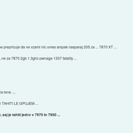
e prepricuje da ne vzami nic umes ampak nasparaj 205 za ... 7870 XT ...
 ne za 7870 2gb 1.3ghz pwnage 1337 fatality ...
a lene ....
 z TAHITI LE GPUJEM ...
saj je tahiti jedro v 7970 in 7950 ...