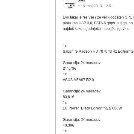
::
16. maj 2013, 12:51
Evo tukaj je res vse ( že velik dodaten CPU k
plata ima USB 3,0, SATA 6 gbps in giga lan.
najdeš kako ugodnješo in boljšo trgovino :
1x
Sapphire Radeon HD 7870 "GHz Edition"
Garancija: 24 mesecev
211,73€
1x
ASUS M5A97 R2.0
Garancija: 24 mesecev
83,81€
1x
LC Power "Black Edition" v2.2 600W
Garancija: 24 mesecev
43,39€
1x