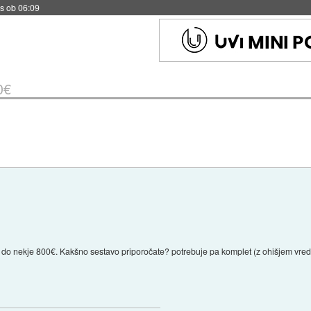
s ob 06:09
0€
do nekje 800€. Kakšno sestavo priporočate? potrebuje pa komplet (z ohišjem vred).