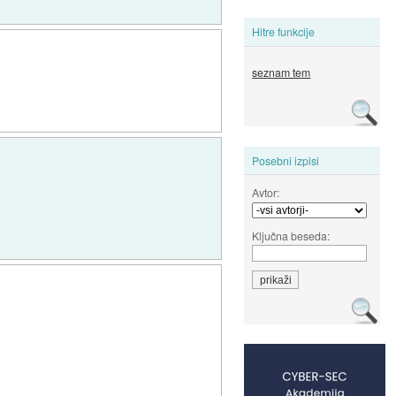
Hitre funkcije
seznam tem
Posebni izpisi
Avtor:
Ključna beseda: