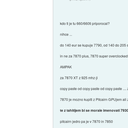
kdo ti je tu 660/660ti priporocal?
nihce ...
do 140 eur se kupuje 7790, od 140 do 205 s
in ne za 7870 plus, 7870 super overclocked,
AMPAK
za 7870 XT z 925 mhz-ji
copy paste od copy paste od copy paste .... z
7870 je mozno kupiti z Pitcairn GPUjem ali
te z tahitijem bi se morale imenovati 7930, 
pitcairn jedro pa je v 7870 in 7850