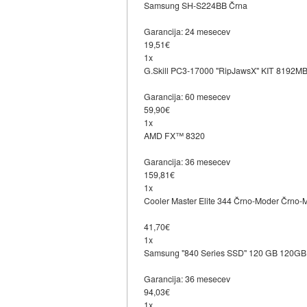
Samsung SH-S224BB Črna
Garancija: 24 mesecev
19,51€
1x
G.Skill PC3-17000 "RipJawsX" KIT 8192MB
Garancija: 60 mesecev
59,90€
1x
AMD FX™ 8320
Garancija: 36 mesecev
159,81€
1x
Cooler Master Elite 344 Črno-Moder Črno-
41,70€
1x
Samsung "840 Series SSD" 120 GB 120GB 
Garancija: 36 mesecev
94,03€
1x