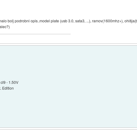
alo bolj podrobni opis..model plate (usb 3.0, sata3, ...), ramov(1600mhz+), ohišja(b
jalec?)
cl9 - 1.50V
 Edition
B