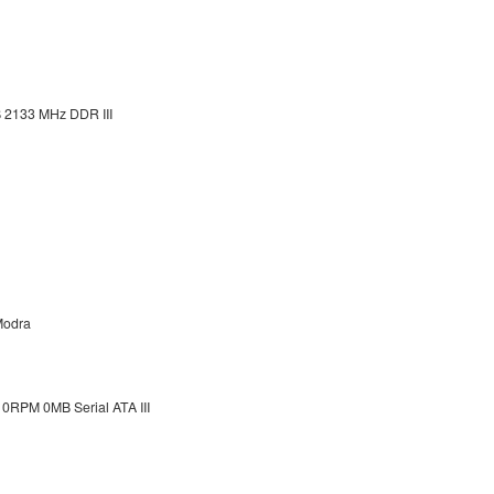
 2133 MHz DDR III
Modra
0RPM 0MB Serial ATA III