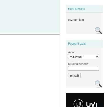
Hitre funkcije
seznam tem
Posebni izpisi
Avtor:
Ključna beseda: