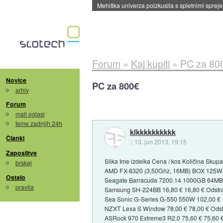
Mehiška univerza poizkusila s spletnimi sprejem
Forum
»
Kaj kupiti
»
PC za 80
Novice
PC za 800€
arhiv
Forum
mali oglasi
teme zadnjih 24h
klkkkkkkkkkk
Članki
::
13. jun 2013, 19:15
Zaposlitve
Slika Ime izdelka Cena / kos Količina Skupa
brskaj
AMD FX-8320 (3,50Ghz, 16MB) BOX 125W 1
Ostalo
Seagate Barracuda 7200.14 1000GB 64MB 6
pravila
Samsung SH-224BB 16,80 € 16,80 € Odstr
Sea Sonic G-Series G-550 550W 102,00 € 
NZXT Lexa S Window 78,00 € 78,00 € Odst
ASRock 970 Extreme3 R2.0 75,60 € 75,60 €