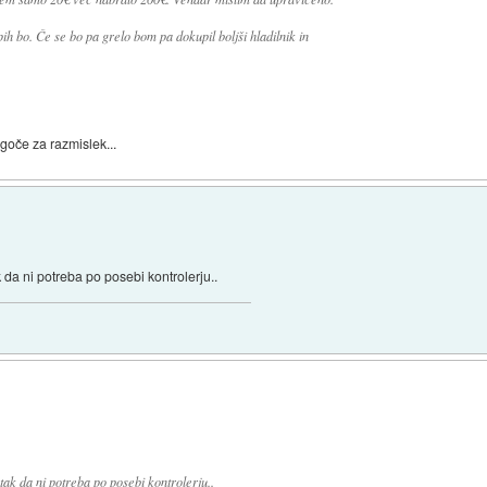
pih bo. Če se bo pa grelo bom pa dokupil boljši hladilnik in
goče za razmislek...
k da ni potreba po posebi kontrolerju..
tak da ni potreba po posebi kontrolerju..