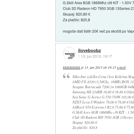
G.Skill Ares 8GB 1866Mhz cl9 KIT - 1.50V 7
Club 3D Radeon HD 7950 3GB 13Series 270
Skupaj: 820,80 €
Za plačilo: 820,8
mogoče daš tistih 20€ več pa skočiš po Va
iloveboobz
::
13. jun 2013, 19:17
klkkkkkkkkkk
je
13. jun 2013 ob 19:15
izjavil
:
Slika Ime izdelka Cena / kos Količina Sku
AMD FX-8320 (3,50Ghz, 16MB) BOX 125W
Seagate Barracuda 7200.14 1000GB 64MB
Samsung SH-224BB 16,80 € 16,80 € Odst
Sea Sonic G-Series G-550 550W 102,00 € 
NZXT Lexa S Window 78,00 € 78,00 € Ods
ASRock 970 Extreme3 R2.0 75,60 € 75,60
G.Skill Ares 8GB 1866Mhz cl9 KIT - 1.50
Club 3D Radeon HD 7950 3GB 13Series 2
Skupaj: 820,80 €
Za plačilo: 820,8