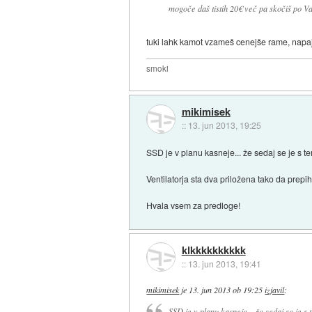
mogoče daš tistih 20€ več pa skočiš po 
tuki lahk kamot vzameš cenejše rame, napaja
smoki
mikimisek
::
13. jun 2013, 19:25
SSD je v planu kasneje... že sedaj se je s
Ventilatorja sta dva priložena tako da prepih
Hvala vsem za predloge!
klkkkkkkkkkk
::
13. jun 2013, 19:41
mikimisek
je
13. jun 2013 ob 19:25
izjavil
:
SSD je v planu kasneje... že sedaj se je 