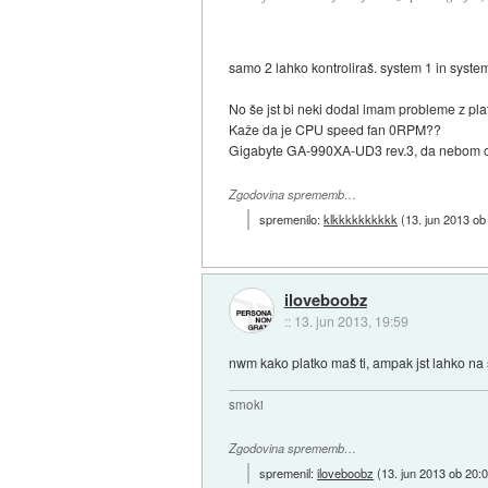
samo 2 lahko kontroliraš. system 1 in syste
No še jst bi neki dodal imam probleme z pla
Kaže da je CPU speed fan 0RPM??
Gigabyte GA-990XA-UD3 rev.3, da nebom o
Zgodovina sprememb…
spremenilo:
klkkkkkkkkkk
(
13. jun 2013 ob
iloveboobz
::
13. jun 2013, 19:59
nwm kako platko maš ti, ampak jst lahko na s
smoki
Zgodovina sprememb…
spremenil:
iloveboobz
(
13. jun 2013 ob 20: