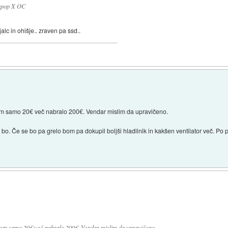
Vapop X OC
lc in ohišje.. zraven pa ssd..
 tem samo 20€ več nabralo 200€. Vendar mislim da upravičeno.
 bo. Če se bo pa grelo bom pa dokupil boljši hladilnik in kakšen ventilator več. Po p
s tem samo 20€ več nabralo 200€. Vendar mislim da upravičeno.