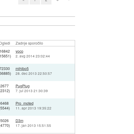
Ogledi
Zadnje sporočilo
16842
yoco
15651)
2. avg 2014 23:02:44
72330
mihibo5
66885)
28. dec 2013 22:50:57
2677
PugPlug
(2312)
7. jul 2013 21:30:39
6468
Pro_moted
(5544)
11. apr 2013 19:35:22
5026
D3m
(4770)
17. jan 2013 15:51:55