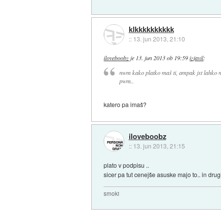
klkkkkkkkkkk
::
13. jun 2013, 21:10
iloveboobz
je
13. jun 2013 ob 19:59
izjavil
:
nwm kako platko maš ti, ampak jst lahko na
pwm..
katero pa imaš?
iloveboobz
::
13. jun 2013, 21:15
plato v podpisu ..
sicer pa tut cenejše asuske majo to.. in drugi 
smoki