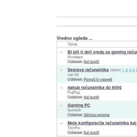
Vredno ogleda ...
Tema
»
Bi bili ti deli vredu za gaming raču
Ancalagon
Oddelek:
Kaj kupiti
»
Sestava računalnika
(strani:
1
2
3
4
rajc123
Oddelek:
Pomoč in nasveti
»
nakup računalnika do 600€
PugPlug
Oddelek:
Kaj kupiti
»
Gaming PC
techsloth
Oddelek:
Strojna oprema
»
Moja konfiguracija računalnika kaj
TechPro
Oddelek:
Kaj kupiti