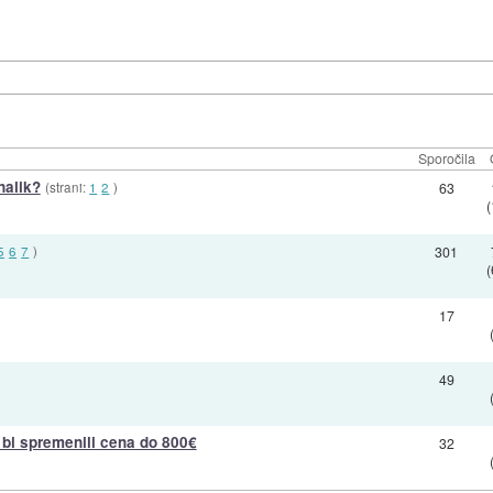
Sporočila
nalik?
(strani:
1
2
)
63
(
5
6
7
)
301
(
17
49
 bi spremenili cena do 800€
32