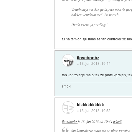
Ventilatorja sta dva priložena tako da pre
kakšen ventilator več. Po potrebi.
Hvala vsem za predloge!
tu na tem ohišju imaš še fan controler x2 mo
iloveboobz
::
13. jun 2013, 19:44
fan kontrolerje majo tak že plate vgrajen, ta
smoki
klkkkkkkkkkk
::
13. jun 2013, 19:52
iloveboobz
je
13. jun 2013 ob 19:44
izjavil
:
fan kontrolerje majo tak že plate vgrajen, 