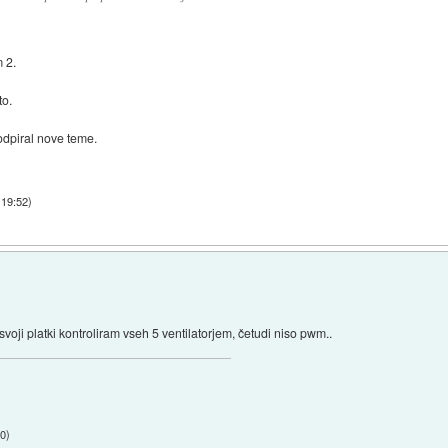
m 2.
to.
dpiral nove teme.
 19:52
)
voji platki kontroliram vseh 5 ventilatorjem, četudi niso pwm..
00
)