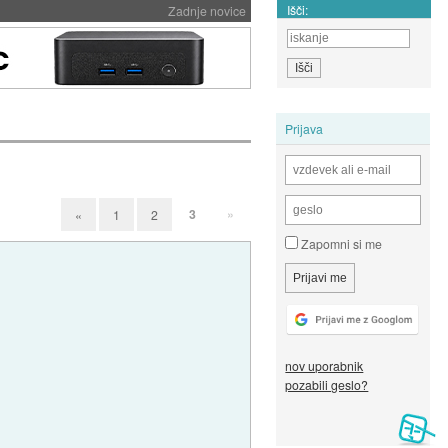
Išči:
Zadnje novice
Prijava
3
»
«
1
2
Zapomni si me
nov uporabnik
pozabili geslo?