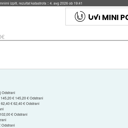
nimi izpiti, rezultat katastrofa
::
4. avg 2026 ob 19:41
0€
j Odstrani
45,20 € 145,20 € Odstrani
2,40 € 62,40 € Odstrani
ani
102,00 € Odstrani
rani
 Odstrani