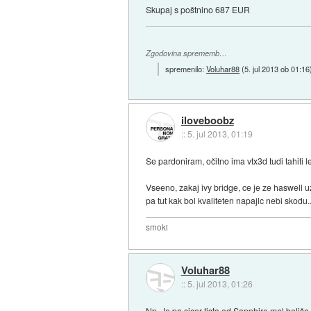
Skupaj s poštnino 687 EUR
Zgodovina sprememb…
spremenilo:
Voluhar88
(
5. jul 2013 ob 01:16
iloveboobz
::
5. jul 2013, 01:19
Se pardoniram, očitno ima vtx3d tudi tahiti le
Vseeno, zakaj ivy bridge, ce je ze haswell 
pa tut kak bol kvaliteten napajlc nebi skodu..
smoki
Voluhar88
::
5. jul 2013, 01:26
Np. Je pa sicer tista od Sapphire mal boljša