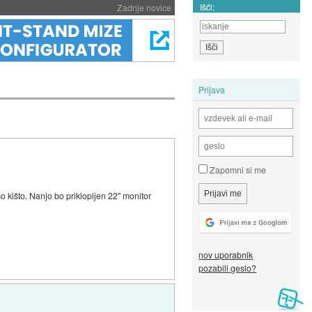
Išči:
Zadnje novice
Prijava
Zapomni si me
 kišto. Nanjo bo priklopljen 22" monitor
nov uporabnik
pozabili geslo?