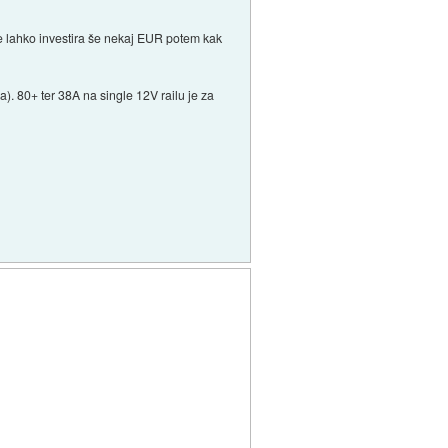
 se lahko investira še nekaj EUR potem kak
a). 80+ ter 38A na single 12V railu je za