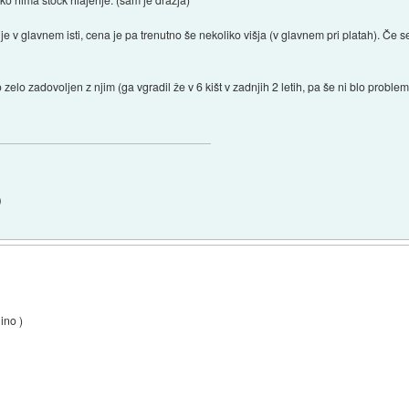
je v glavnem isti, cena je pa trenutno še nekoliko višja (v glavnem pri platah). Če
elo zadovoljen z njim (ga vgradil že v 6 kišt v zadnjih 2 letih, pa še ni blo problem
)
ino )