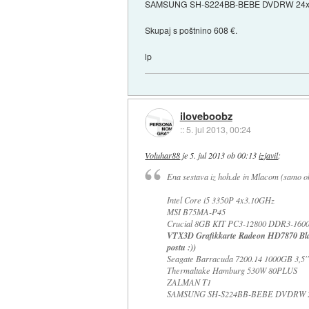
SAMSUNG SH-S224BB-BEBE DVDRW 24x 
Skupaj s poštnino 608 €.
lp
iloveboobz
::
5. jul 2013, 00:24
Voluhar88
je
5. jul 2013 ob 00:13
izjavil
:
Ena sestava iz hoh.de in Mlacom (samo o
Intel Core i5 3350P 4x3.10GHz
MSI B75MA-P45
Crucial 8GB KIT PC3-12800 DDR3-1600 C
VTX3D Grafikkarte Radeon HD7870 Blac
postu :))
Seagate Barracuda 7200.14 1000GB 3,5'
Thermaltake Hamburg 530W 80PLUS
ZALMAN T1
SAMSUNG SH-S224BB-BEBE DVDRW 2