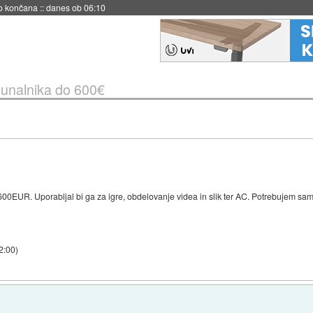
s ob 06:09
unalnika do 600€
0EUR. Uporabljal bi ga za igre, obdelovanje videa in slik ter AC. Potrebujem samo
22:00
)