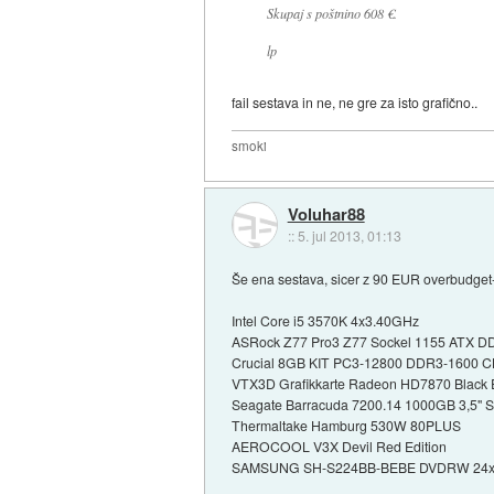
Skupaj s poštnino 608 €.
lp
fail sestava in ne, ne gre za isto grafično..
smoki
Voluhar88
::
5. jul 2013, 01:13
Še ena sestava, sicer z 90 EUR overbudget-a
Intel Core i5 3570K 4x3.40GHz
ASRock Z77 Pro3 Z77 Sockel 1155 ATX 
Crucial 8GB KIT PC3-12800 DDR3-1600 CL9
VTX3D Grafikkarte Radeon HD7870 Black
Seagate Barracuda 7200.14 1000GB 3,5''
Thermaltake Hamburg 530W 80PLUS
AEROCOOL V3X Devil Red Edition
SAMSUNG SH-S224BB-BEBE DVDRW 24x 