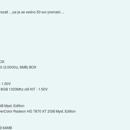
ezati ... pa je se vedno 50 eur premalo ...
BOX
430 (3.00Ghz, 6MB) BOX
- 1.50V
8GB 1333Mhz cl9 KIT - 1.50V
 Myst. Edition
rColor Radeon HD 7870 XT 2GB Myst. Edition
GB 64MB