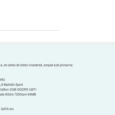
, če lahko še toliko investiraš, ampak tudi primerna:
DDR3
 Ballistix Sport
 Edition 2GB GDDR5 UEFI
 Sata 6Gb/s 7200rpm 64MB
SATA črn