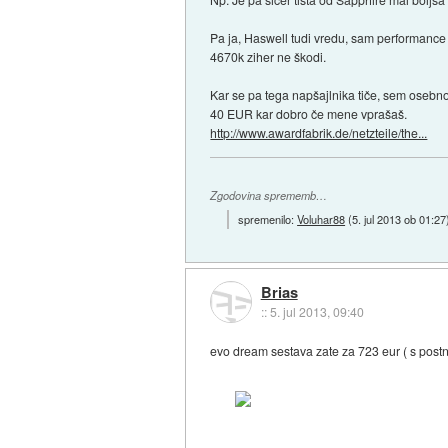
Pa ja, Haswell tudi vredu, sam performance 
4670k ziher ne škodi.
Kar se pa tega napšajlnika tiče, sem osebno z
40 EUR kar dobro če mene vprašaš.
http://www.awardfabrik.de/netzteile/the...
Zgodovina sprememb…
spremenilo:
Voluhar88
(
5. jul 2013 ob 01:27
Brias
::
5. jul 2013, 09:40
evo dream sestava zate za 723 eur ( s postn