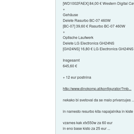
[WD1002FAEX] 84,00 € Western Digital C
+
Gehäuse
Delete Rasurbo BC-07 460W
[BC-07] 39,60 € Rasurbo BC-07 460W
+
Optische Laufwerk
Delete LG Electronics GH24NS
[GH24NS] 16,80 € LG Electronics GH24NS
Insgesamt
645,60 €
+ 12 eur postnina
http://www.dinokomp.at/konfigurator/?mb...
nekako bi svetoval da se malo privarcujes ..
in namesto resurbo kita napajalnika in kiste .
vzames kak xfx550w za 60 eur
in eno base kisto za 25 eur ...