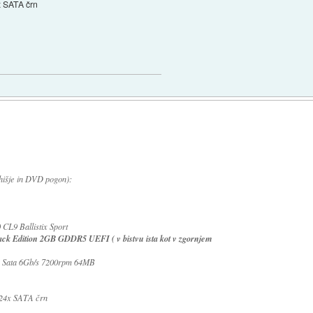
SATA črn
hišje in DVD pogon):
L9 Ballistix Sport
k Edition 2GB GDDR5 UEFI ( v bistvu ista kot v zgornjem
' Sata 6Gb/s 7200rpm 64MB
4x SATA črn