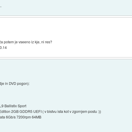
..
a potem je vseeno iz kje, ni res?
00.14
šje in DVD pogon):
 Ballistix Sport
tion 2GB GDDR5 UEFI ( v bistvu ista kot v zgornjem postu :))
 Sata 6Gb/s 7200rpm 64MB