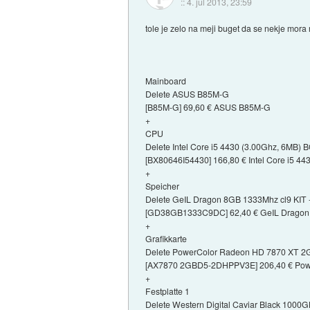
::
4. jul 2013, 23:59
tole je zelo na meji buget da se nekje mora r
Mainboard
Delete ASUS B85M-G
[B85M-G] 69,60 € ASUS B85M-G
+
CPU
Delete Intel Core i5 4430 (3.00Ghz, 6MB) 
[BX80646I54430] 166,80 € Intel Core i5 4
+
Speicher
Delete GeIL Dragon 8GB 1333Mhz cl9 KIT 
[GD38GB1333C9DC] 62,40 € GeIL Dragon 
+
Grafikkarte
Delete PowerColor Radeon HD 7870 XT 2GB
[AX7870 2GBD5-2DHPPV3E] 206,40 € Powe
+
Festplatte 1
Delete Western Digital Caviar Black 1000