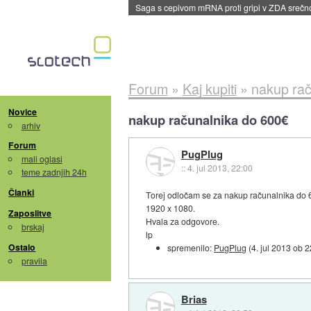
BMW v vozilih začel predvajati reklame
::
dane
Forum
»
Kaj kupiti
»
nakup rač
Novice
nakup računalnika do 600€
arhiv
Forum
PugPlug
mali oglasi
::
4. jul 2013, 22:00
teme zadnjih 24h
Članki
Torej odločam se za nakup računalnika do 60
1920 x 1080.
Zaposlitve
Hvala za odgovore.
brskaj
lp
Ostalo
spremenilo:
PugPlug
(
4. jul 2013 ob 
pravila
Brias