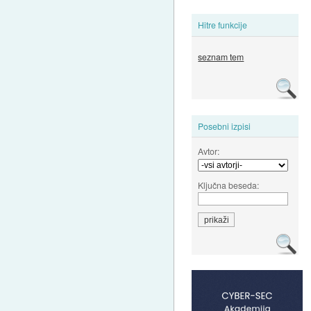
Hitre funkcije
seznam tem
Posebni izpisi
Avtor:
Ključna beseda: