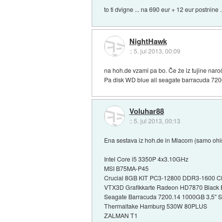
to ti dvigne ... na 690 eur + 12 eur postnine .
NightHawk
::
5. jul 2013, 00:09
na hoh.de vzami pa bo. Če že iz tujine naroč
Pa disk WD blue ali seagate barracuda 72
Voluhar88
::
5. jul 2013, 00:13
Ena sestava iz hoh.de in Mlacom (samo ohi
Intel Core i5 3350P 4x3.10GHz
MSI B75MA-P45
Crucial 8GB KIT PC3-12800 DDR3-1600 CL9
VTX3D Grafikkarte Radeon HD7870 Black Edi
Seagate Barracuda 7200.14 1000GB 3,5''
Thermaltake Hamburg 530W 80PLUS
ZALMAN T1