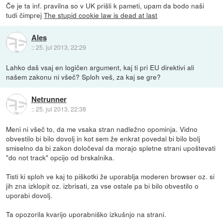
Če je ta inf. pravilna so v UK prišli k pameti, upam da bodo naši
tudi čimprej
The stupid cookie law is dead at last
Ales
::
25. jul 2013, 22:29
Lahko daš vsaj en logičen argument, kaj ti pri EU direktivi ali
našem zakonu ni všeč? Sploh veš, za kaj se gre?
Netrunner
::
25. jul 2013, 22:38
Meni ni všeč to, da me vsaka stran nadležno opominja. Vidno
obvestilo bi bilo dovolj in kot sem že enkrat povedal bi bilo bolj
smiselno da bi zakon določeval da morajo spletne strani upoštevati
"do not track" opcijo od brskalnika.
Tisti ki sploh ve kaj to piškotki že uporablja moderen browser oz. si
jih zna izklopit oz. izbrisati, za vse ostale pa bi bilo obvestilo o
uporabi dovolj.
Ta opozorila kvarijo uporabniško izkušnjo na strani.