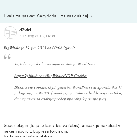
Hvala za nasvet. Sem dodal...za vsak slučaj ;).
d3vid
::
17. avg 2013, 14:39
BigWhale
je
19. jun 2013 ob 00:08
izjavil
:
Ja, tole je najbolj awesome resitev za WordPress:
https://github.com/BigWhale/NDP-Cookies
Blokira vse cookije, ki jih generira WordPress (za uporabnika, ki
ni logiran), je WPML friendly in youtube embedde popravi tako,
da ne nastavijo cookija preden uporabnik pritisne play.
Super plugin (to je to kar v bistvu rabiš), ampak je nažalost v
nekem sporu z bbpress forumom.
Ko je ndp plugin aktiviran: