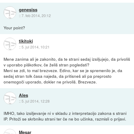
genesiss
::
7. feb 2014, 20:12
Your point?
tikitoki
::
5. jul 2014, 10:21
Mene zanima ali je zakonito, da te strani sedaj izsiljujejo, da privoliš
v uporabo piškotkov, če želiš stran pogledati?
Meni se zdi, to mal brezveze. Edino, kar se je spremenilo je, da
sedaj stran tolk časa najeda, da pritisneš ali pa preprosto
onemogoči uporado, dokler ne privoliš. Brezveze.
Ales
::
5. jul 2014, 12:28
IMHO, tako izsiljevanje ni v skladu z interpretacijo zakona s strani
IP. Pritoži se skrbniku strani ter če ne bo učinka, razmisli o prijavi.
Mesar