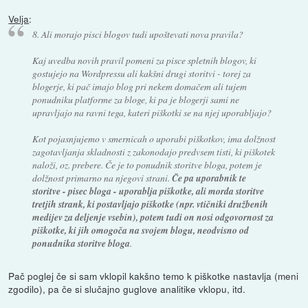
Velja
:
8. Ali morajo pisci blogov tudi upoštevati nova pravila?
Kaj uvedba novih pravil pomeni za pisce spletnih blogov, ki
gostujejo na Wordpressu ali kakšni drugi storitvi - torej za
blogerje, ki pač imajo blog pri nekem domačem ali tujem
ponudniku platforme za bloge, ki pa je blogerji sami ne
upravljajo na ravni tega, kateri piškotki se na njej uporabljajo?
Kot pojasnjujemo v smernicah o uporabi piškotkov, ima dolžnost
zagotavljanja skladnosti z zakonodajo predvsem tisti, ki piškotek
naloži, oz. prebere. Če je to ponudnik storitve bloga, potem je
dolžnost primarno na njegovi strani.
Če pa uporabnik te
storitve - pisec bloga - uporablja piškotke, ali morda storitve
tretjih strank, ki postavljajo piškotke (npr. vtičniki družbenih
medijev za deljenje vsebin), potem tudi on nosi odgovornost za
piškotke, ki jih omogoča na svojem blogu, neodvisno od
ponudnika storitve bloga
.
Pač poglej če si sam vklopil kakšno temo k piškotke nastavlja (meni
zgodilo), pa če si slučajno guglove analitike vklopu, itd.