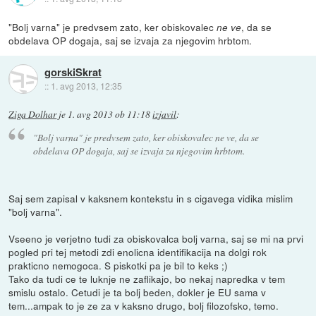
"Bolj varna" je predvsem zato, ker obiskovalec
, da se
ne ve
obdelava OP dogaja, saj se izvaja za njegovim hrbtom.
gorskiSkrat
::
1. avg 2013, 12:35
Ziga Dolhar
je
1. avg 2013 ob 11:18
izjavil
:
"Bolj varna" je predvsem zato, ker obiskovalec
ne ve
, da se
obdelava OP dogaja, saj se izvaja za njegovim hrbtom.
Saj sem zapisal v kaksnem kontekstu in s cigavega vidika mislim
"bolj varna".
Vseeno je verjetno tudi za obiskovalca bolj varna, saj se mi na prvi
pogled pri tej metodi zdi enolicna identifikacija na dolgi rok
prakticno nemogoca. S piskotki pa je bil to keks ;)
Tako da tudi ce te luknje ne zaflikajo, bo nekaj napredka v tem
smislu ostalo. Cetudi je ta bolj beden, dokler je EU sama v
tem...ampak to je ze za v kaksno drugo, bolj filozofsko, temo.