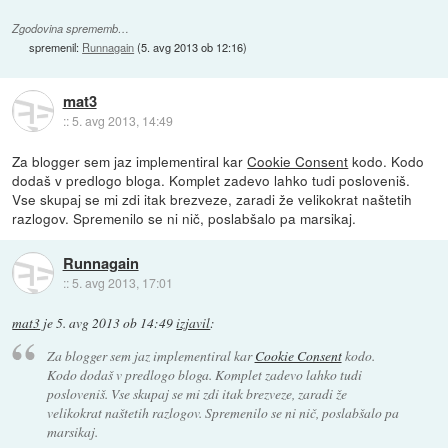
Zgodovina sprememb…
spremenil:
Runnagain
(
5. avg 2013 ob 12:16
)
mat3
::
5. avg 2013, 14:49
Za blogger sem jaz implementiral kar
Cookie Consent
kodo. Kodo
dodaš v predlogo bloga. Komplet zadevo lahko tudi posloveniš.
Vse skupaj se mi zdi itak brezveze, zaradi že velikokrat naštetih
razlogov. Spremenilo se ni nič, poslabšalo pa marsikaj.
Runnagain
::
5. avg 2013, 17:01
mat3
je
5. avg 2013 ob 14:49
izjavil
:
Za blogger sem jaz implementiral kar
Cookie Consent
kodo.
Kodo dodaš v predlogo bloga. Komplet zadevo lahko tudi
posloveniš. Vse skupaj se mi zdi itak brezveze, zaradi že
velikokrat naštetih razlogov. Spremenilo se ni nič, poslabšalo pa
marsikaj.