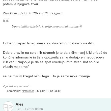
potem je njegova stvar.
Ziga Dolhar
je
25. jul 2013 ob 22:49
izjavil
:
Uporabniško izkušnjo kvarijo nesposobni dizajnerji.
Dober dizajner lahko samo bolj diskretno postavi obvestilo
Dobro pravilo na spletnih straneh je to da z čim manj kliki prideš do
končne informacije in tista opozorila samo dodajo en nepotreben
klik več. "Najbolje je da se spet uvedejo intro strani kot so bile
včasih moderne"
se ne mislim kregat okoli tega .. to je samo moje mnenje
Zgodovina sprememb…
spremenilo:
Netrunner
(
25. jul 2013 ob 23:49
)
Ales
::
26. jul 2013, 00:36