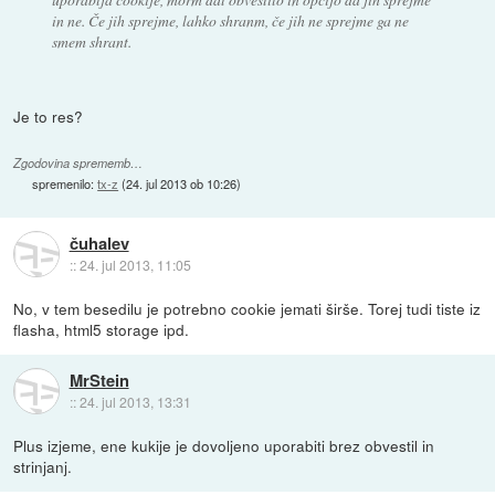
in ne. Če jih sprejme, lahko shranm, če jih ne sprejme ga ne
smem shrant.
Je to res?
Zgodovina sprememb…
spremenilo:
tx-z
(
24. jul 2013 ob 10:26
)
čuhalev
::
24. jul 2013, 11:05
No, v tem besedilu je potrebno cookie jemati širše. Torej tudi tiste iz
flasha, html5 storage ipd.
MrStein
::
24. jul 2013, 13:31
Plus izjeme, ene kukije je dovoljeno uporabiti brez obvestil in
strinjanj.