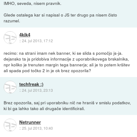
IMHO, seveda, nisem pravnik.
Glede ostalega kar si napisal o JS ter drugo pa nisem čisto
razumel.
4kik4
::
24. jul 2013, 17:12
recimo: na strani imam nek banner, ki se slida s pomočjo js-ja.
dejansko ta js pridobiva informacije z uporabnikovega brskalnika,
npr koliko je trenuten margin tega bannerja; ali je to potem kršitev
ali spada pod točko 2 in je ok brez opozorila?
techfreak :)
::
24. jul 2013, 23:13
Brez opozorila, saj pri uporabniku nič ne hraniš v smislu podatkov,
ki bi ga lahko tako ali drugače identificirali.
Netrunner
::
25. jul 2013, 10:40