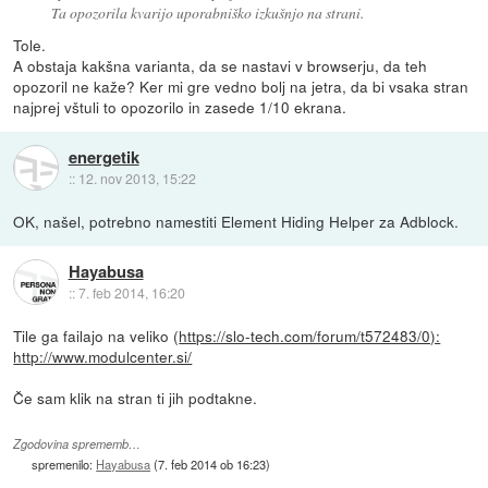
Ta opozorila kvarijo uporabniško izkušnjo na strani.
Tole.
A obstaja kakšna varianta, da se nastavi v browserju, da teh
opozoril ne kaže? Ker mi gre vedno bolj na jetra, da bi vsaka stran
najprej vštuli to opozorilo in zasede 1/10 ekrana.
energetik
::
12. nov 2013, 15:22
OK, našel, potrebno namestiti Element Hiding Helper za Adblock.
Hayabusa
::
7. feb 2014, 16:20
Tile ga failajo na veliko (
https://slo-tech.com/forum/t572483/0):
http://www.modulcenter.si/
Če sam klik na stran ti jih podtakne.
Zgodovina sprememb…
spremenilo:
Hayabusa
(
7. feb 2014 ob 16:23
)