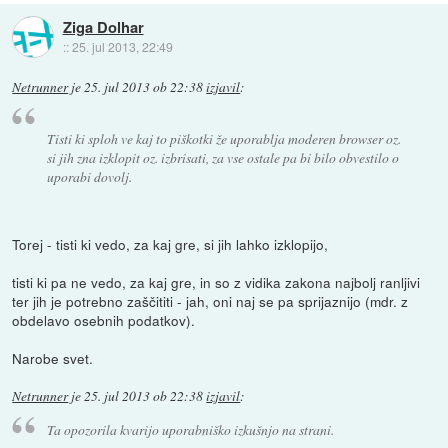
Ziga Dolhar
::
25. jul 2013, 22:49
Netrunner
je
25. jul 2013 ob 22:38
izjavil
:
Tisti ki sploh ve kaj to piškotki že uporablja moderen browser oz.
si jih zna izklopit oz. izbrisati, za vse ostale pa bi bilo obvestilo o
uporabi dovolj.
Torej - tisti ki vedo, za kaj gre, si jih lahko izklopijo,
tisti ki pa ne vedo, za kaj gre, in so z vidika zakona najbolj ranljivi
ter jih je potrebno zaščititi - jah, oni naj se pa sprijaznijo (mdr. z
obdelavo osebnih podatkov).
Narobe svet.
Netrunner
je
25. jul 2013 ob 22:38
izjavil
:
Ta opozorila kvarijo uporabniško izkušnjo na strani.