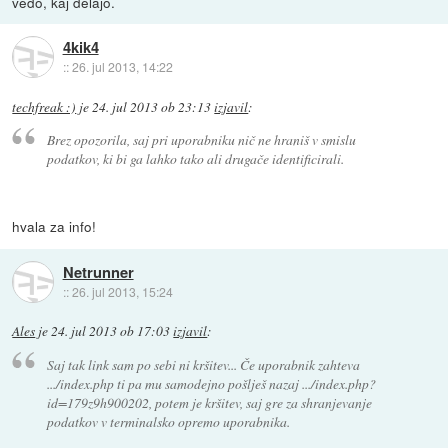
vedo, kaj delajo.
4kik4
::
26. jul 2013, 14:22
techfreak :)
je
24. jul 2013 ob 23:13
izjavil
:
Brez opozorila, saj pri uporabniku nič ne hraniš v smislu
podatkov, ki bi ga lahko tako ali drugače identificirali.
hvala za info!
Netrunner
::
26. jul 2013, 15:24
Ales
je
24. jul 2013 ob 17:03
izjavil
:
Saj tak link sam po sebi ni kršitev... Če uporabnik zahteva
.../index.php ti pa mu samodejno pošlješ nazaj .../index.php?
id=179z9h900202, potem je kršitev, saj gre za shranjevanje
podatkov v terminalsko opremo uporabnika.