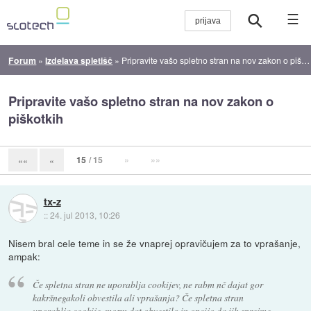
☰
Forum
»
Izdelava spletišč
»
Pripravite vašo spletno stran na nov zakon o piškotkih
Pripravite vašo spletno stran na nov zakon o
piškotkih
15
/ 15
»
»»
««
«
tx-z
::
24. jul 2013, 10:26
Nisem bral cele teme in se že vnaprej opravičujem za to vprašanje,
ampak:
Če spletna stran ne uporablja cookijev, ne rabm nč dajat gor
kakršnegakoli obvestila ali vprašanja? Če spletna stran
uporablja cookije, morm dat obvestilo in opcijo da jih sprejme