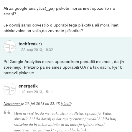
Ali za google analytics(_ga) piškote moraš imet opozorilo na
strani?
Je dovolj samo obvestilo o uporabi tega piškotka ali mora imet
obiskovalec na voljo,da zavrnete piškotke?
techfreak :)
::
22. sep 2013, 19:32
Pri Google Analytics moras uporabnikom ponuditi moznost, da jih
sprejmejo. Privzeto pa ne smes uporabiti GA na tak nacin, kjer bi
nastavil piskotke.
energetik
::
12. nov 2013, 15:11
Netrunner
je
25. jul 2013 ob 22:38
izjavil
:
Meni ni všeč to, da me vsaka stran nadležno opominja. Vidno
obvestilo bi bilo dovolj in kot sem že enkrat povedal bi bilo bolj
smiselno da bi zakon določeval da morajo spletne strani
upoštevati "do not track" opcijo od brskalnika.