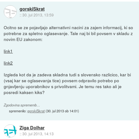
gorskiSkrat
::
30. jul 2013, 13:59
Ocitno se ze pojavljajo alternativni nacini za zajem informacij, ki so
potrebne za spletno oglasevanje. Tale naj bi bil povsem v skladu z
novim EU zakonom:
link1
link2
Izgleda kot da je zadeva skladna tudi s slovensko razlicico, kar bi
(vsaj kar se oglasevanja tice) povsem odpravilo potrebo po
gnjavljenju uporabnikov s privolitvami. Je temu res tako ali je
posredi kaksen kiks?
Zgodovina sprememb…
spremenilo:
gorskiSkrat
(
30. jul 2013 ob 14:01
)
Ziga Dolhar
::
30. jul 2013, 14:13