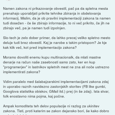
Namen zakona ni prikazovanje obvestil, pač pa da spletna mesta
prenahajo uporabljati prikrite tehnike zbiranja in obdelovanja
informacij. Mislim, da je ob pravilni implementaciji zakona ta namen
tudi dosežen - če še zbirajo informacije, to ni več prikrito, če jih ne
zbirajo več, pa je namen tudi izpolnjen.
Slo-tech je zelo dober primer, da lahko precej veliko spletno mesto
deluje tudi brez obvestil. Kaj je narobe s takim pristopom? Je kje
kak klik več, kot pred implementacijo zakona?
Moramo dovoliti enemu kupu multinacionalk, da mlati mastne
denarje na račun naše zasebnosti samo zato, ker en kup
"programerjev" in lastnikov spletnih mest ne zna ali noče ustrezno
implementirati zakona?
Vidim paralelo med šalabajzarskimi implementacijami zakona zdaj
in uporabo raznih navidezno zastonjskih storitev (FB like gumbi,
Googlova statistika obiskov, GMail itd.) prej (in še zdaj). Ista stvar,
folk enostavno nima pojma, kaj počne.
Ampak komoditeta teh delov populacije ni razlog za ukinitev
zakona. Tisti, proti katerim se zakon dejansko bori, še kako dobro