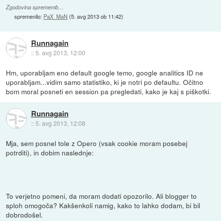
Zgodovina sprememb…
spremenilo:
PaX_MaN
(
5. avg 2013 ob 11:42
)
Runnagain
::
5. avg 2013, 12:00
Hm, uporabljam eno default google temo, google analitics ID ne
uporabljam...vidim samo statistiko, ki je notri po defaultu. Očitno
bom moral posneti en session pa pregledati, kako je kaj s piškotki.
Runnagain
::
5. avg 2013, 12:08
Mja, sem posnel tole z Opero (vsak cookie moram posebej
potrditi), in dobim naslednje:
To verjetno pomeni, da moram dodati opozorilo. Ali blogger to
sploh omogoča? Kakšenkoli namig, kako to lahko dodam, bi bil
dobrodošel.