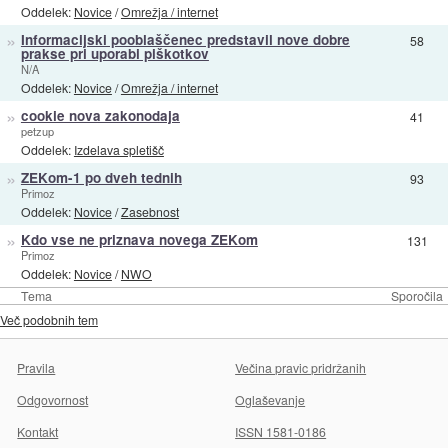
Oddelek:
Novice
/
Omrežja / internet
»
Informacijski pooblaščenec predstavil nove dobre
58
prakse pri uporabi piškotkov
N/A
Oddelek:
Novice
/
Omrežja / internet
»
cookie nova zakonodaja
41
petzup
Oddelek:
Izdelava spletišč
»
ZEKom-1 po dveh tednih
93
Primoz
Oddelek:
Novice
/
Zasebnost
»
Kdo vse ne priznava novega ZEKom
131
Primoz
Oddelek:
Novice
/
NWO
Tema
Sporočila
Več podobnih tem
Pravila
Večina pravic pridržanih
Odgovornost
Oglaševanje
Kontakt
ISSN 1581-0186