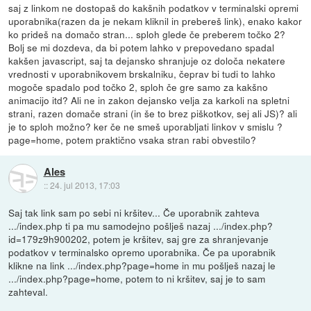
saj z linkom ne dostopaš do kakšnih podatkov v terminalski opremi
uporabnika(razen da je nekam kliknil in prebereš link), enako kakor
ko prideš na domačo stran... sploh glede če preberem točko 2?
Bolj se mi dozdeva, da bi potem lahko v prepovedano spadal
kakšen javascript, saj ta dejansko shranjuje oz določa nekatere
vrednosti v uporabnikovem brskalniku, čeprav bi tudi to lahko
mogoče spadalo pod točko 2, sploh če gre samo za kakšno
animacijo itd? Ali ne in zakon dejansko velja za karkoli na spletni
strani, razen domače strani (in še to brez piškotkov, sej ali JS)? ali
je to sploh možno? ker če ne smeš uporabljati linkov v smislu ?
page=home, potem praktično vsaka stran rabi obvestilo?
Ales
::
24. jul 2013, 17:03
Saj tak link sam po sebi ni kršitev... Če uporabnik zahteva
.../index.php ti pa mu samodejno pošlješ nazaj .../index.php?
id=179z9h900202, potem je kršitev, saj gre za shranjevanje
podatkov v terminalsko opremo uporabnika. Če pa uporabnik
klikne na link .../index.php?page=home in mu pošlješ nazaj le
.../index.php?page=home, potem to ni kršitev, saj je to sam
zahteval.