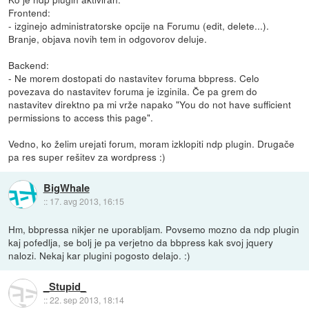
Frontend:
- izginejo administratorske opcije na Forumu (edit, delete...).
Branje, objava novih tem in odgovorov deluje.
Backend:
- Ne morem dostopati do nastavitev foruma bbpress. Celo
povezava do nastavitev foruma je izginila. Če pa grem do
nastavitev direktno pa mi vrže napako "You do not have sufficient
permissions to access this page".
Vedno, ko želim urejati forum, moram izklopiti ndp plugin. Drugače
pa res super rešitev za wordpress :)
BigWhale
::
17. avg 2013, 16:15
Hm, bbpressa nikjer ne uporabljam. Povsemo mozno da ndp plugin
kaj pofedlja, se bolj je pa verjetno da bbpress kak svoj jquery
nalozi. Nekaj kar plugini pogosto delajo. :)
_Stupid_
::
22. sep 2013, 18:14