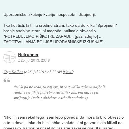
Uporabniško izkušnjo kvarijo nesposobni dizajnerji.
Tko kot tisti, ki ti na sredino strani, tako da do klika "Sprejmem"
branje vsebine strani ni mogoče, nalimajo obvestilo
"POTREBUJEMO PIŠKOTKE ZARADI... [pazi zdej to] ...
ZAGOTAVLJANJA BOLJŠE UPORABNIŠKE IZKUŠNJE".
Netrunner
::
25. jul 2013, 23:48
Ziga Dolhar
je
25. jul 2013 ob 22:49
izjavil
:
tisti ki pa ne vedo, za kaj gre, in so z vidika zakona najbolj
ranljivi ter jih je potrebno zaščititi - jah, oni naj se pa
sprijaznijo (mdr. z obdelavo osebnih podatkov).
Nikoli nisem rekel tega, sem lepo povedal da mora bi bilo obvestilo
o tem dovolj, tako da bi si lahko vsakdo ki bi ga zanimalo kliknil na
povezavo, kamor bi prišel do razlage zakaj se gre. Kaj naredi