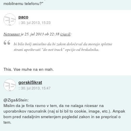
mobilnemu telefonu?"
paco
::
30. jul 2013, 15:23
Netrunner
je
25. jul 2013 ob 22:38
izjavil
:
bi bilo bolj smiselno da bi zakon določeval da morajo spletne
strani upoštevati "do not track" opcijo od brskalnika.
This. Vse muhe na en mah.
gorskiSkrat
::
30. jul 2013, 15:47
@Ziga&Stein:
Mislim da je finta ravno v tem, da ne nalaga nicesar na
uporabnikov racunalnik (naj si bi bil to cookie, image, etc.). Ampak
bom pred nadaljnim smetenjem pogledal zakon in se preprical o
tem.