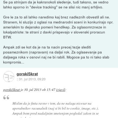
Se pa strinjam da je kakrsnokoli sledenje, tudi taksno, se vedno
lahko sporno in "device tracking" se ne slisi nic manj srhljivo.
Gre le za to ali lahko naredimo kaj brez nadleznih obvestil ali ne.
Stranem, ki sluzijo z oglasi na mednarodni sceni in konkurirajo npr.
ameriskim to dejansko pomeni hendikep. Za oglasomrzneze in
lokalpatriote: te strani z davki prispevajo v slovenski proracun
BTW.
Ampak zdi se kot da je na ta nacin precej tezje slediti
posameznikom (napravam) na daljsi rok. Za oglasevanje pa
daljsega roka v osnovi naj ne bi rabili. Mogoce pa to ni tako slab
kompromis...
gorskiSkrat
::
31. jul 2013, 09:20
gorskiSkrat
je
30. jul 2013 ob 15:47
izjavil
:
Mislim da je finta ravno v tem, da ne nalaga nicesar na
uporabnikov racunalnik (naj si bi bil to cookie, image, etc.).
Ampak bom pred nadaljnim smetenjem pogledal zakon in se