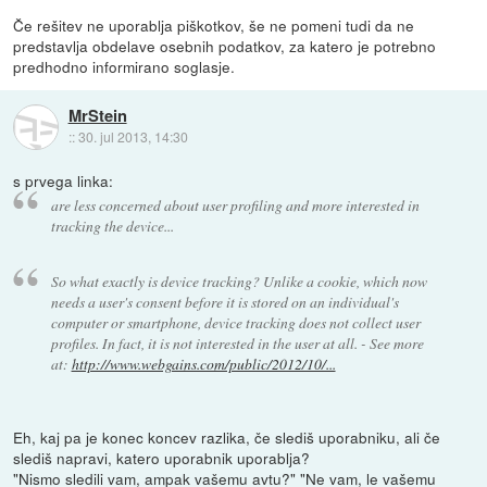
Če rešitev ne uporablja piškotkov, še ne pomeni tudi da ne
predstavlja obdelave osebnih podatkov, za katero je potrebno
predhodno informirano soglasje.
MrStein
::
30. jul 2013, 14:30
s prvega linka:
are less concerned about user profiling and more interested in
tracking the device...
So what exactly is device tracking? Unlike a cookie, which now
needs a user's consent before it is stored on an individual's
computer or smartphone, device tracking does not collect user
profiles. In fact, it is not interested in the user at all. - See more
at:
http://www.webgains.com/public/2012/10/...
Eh, kaj pa je konec koncev razlika, če slediš uporabniku, ali če
slediš napravi, katero uporabnik uporablja?
"Nismo sledili vam, ampak vašemu avtu?" "Ne vam, le vašemu