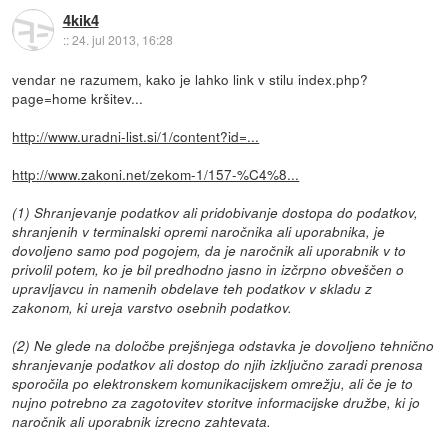
4kik4
::
24. jul 2013, 16:28
vendar ne razumem, kako je lahko link v stilu index.php?
page=home kršitev...
http://www.uradni-list.si/1/content?id=...
http://www.zakoni.net/zekom-1/157-%C4%8...
(1) Shranjevanje podatkov ali pridobivanje dostopa do podatkov,
shranjenih v terminalski opremi naročnika ali uporabnika, je
dovoljeno samo pod pogojem, da je naročnik ali uporabnik v to
privolil potem, ko je bil predhodno jasno in izčrpno obveščen o
upravljavcu in namenih obdelave teh podatkov v skladu z
zakonom, ki ureja varstvo osebnih podatkov.
(2) Ne glede na določbe prejšnjega odstavka je dovoljeno tehnično
shranjevanje podatkov ali dostop do njih izključno zaradi prenosa
sporočila po elektronskem komunikacijskem omrežju, ali če je to
nujno potrebno za zagotovitev storitve informacijske družbe, ki jo
naročnik ali uporabnik izrecno zahtevata.