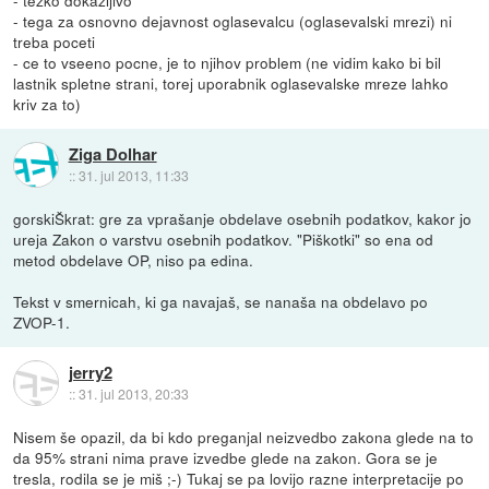
- tezko dokazljivo
- tega za osnovno dejavnost oglasevalcu (oglasevalski mrezi) ni
treba poceti
- ce to vseeno pocne, je to njihov problem (ne vidim kako bi bil
lastnik spletne strani, torej uporabnik oglasevalske mreze lahko
kriv za to)
Ziga Dolhar
::
31. jul 2013, 11:33
gorskiŠkrat: gre za vprašanje obdelave osebnih podatkov, kakor jo
ureja Zakon o varstvu osebnih podatkov. "Piškotki" so ena od
metod obdelave OP, niso pa edina.
Tekst v smernicah, ki ga navajaš, se nanaša na obdelavo po
ZVOP-1.
jerry2
::
31. jul 2013, 20:33
Nisem še opazil, da bi kdo preganjal neizvedbo zakona glede na to
da 95% strani nima prave izvedbe glede na zakon. Gora se je
tresla, rodila se je miš ;-) Tukaj se pa lovijo razne interpretacije po