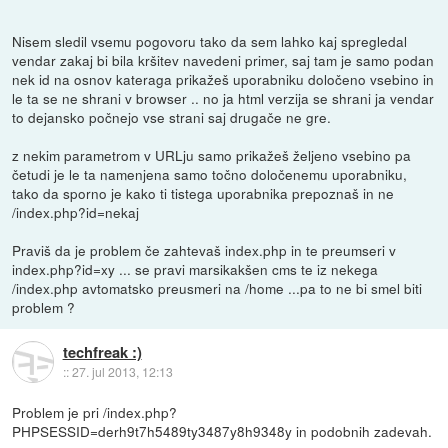
Nisem sledil vsemu pogovoru tako da sem lahko kaj spregledal
vendar zakaj bi bila kršitev navedeni primer, saj tam je samo podan
nek id na osnov kateraga prikažeš uporabniku določeno vsebino in
le ta se ne shrani v browser .. no ja html verzija se shrani ja vendar
to dejansko počnejo vse strani saj drugače ne gre.
z nekim parametrom v URLju samo prikažeš željeno vsebino pa
četudi je le ta namenjena samo točno določenemu uporabniku,
tako da sporno je kako ti tistega uporabnika prepoznaš in ne
/index.php?id=nekaj
Praviš da je problem če zahtevaš index.php in te preumseri v
index.php?id=xy ... se pravi marsikakšen cms te iz nekega
/index.php avtomatsko preusmeri na /home ...pa to ne bi smel biti
problem ?
techfreak :)
::
27. jul 2013, 12:13
Problem je pri /index.php?
PHPSESSID=derh9t7h5489ty3487y8h9348y in podobnih zadevah.