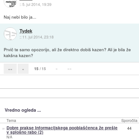
::
5. jul 2014, 19:39
Naj nebi bilo ja...
Tydek
::
11. jul 2014, 23:18
Prvič te samo opozorijo, ali že direktno dobiš kazen? Ali je bila že
kakšna kazen?
15
/ 15
»
»»
««
«
Vredno ogleda ...
Tema
Sporočila
»
Dobre prakse Informacijskega pooblaščenca že prešle
44
v splošno rabo (2)
N/A