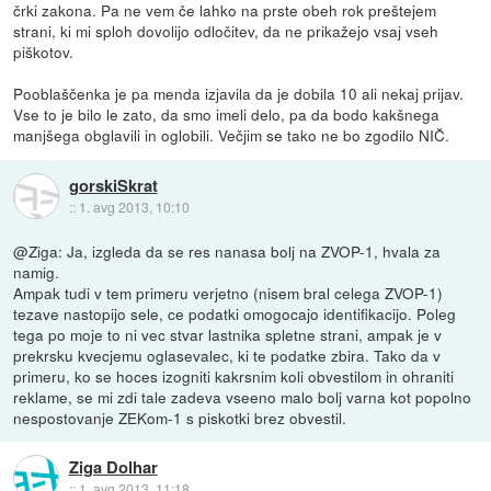
črki zakona. Pa ne vem če lahko na prste obeh rok preštejem
strani, ki mi sploh dovolijo odločitev, da ne prikažejo vsaj vseh
piškotov.
Pooblaščenka je pa menda izjavila da je dobila 10 ali nekaj prijav.
Vse to je bilo le zato, da smo imeli delo, pa da bodo kakšnega
manjšega obglavili in oglobili. Večjim se tako ne bo zgodilo NIČ.
gorskiSkrat
::
1. avg 2013, 10:10
@Ziga: Ja, izgleda da se res nanasa bolj na ZVOP-1, hvala za
namig.
Ampak tudi v tem primeru verjetno (nisem bral celega ZVOP-1)
tezave nastopijo sele, ce podatki omogocajo identifikacijo. Poleg
tega po moje to ni vec stvar lastnika spletne strani, ampak je v
prekrsku kvecjemu oglasevalec, ki te podatke zbira. Tako da v
primeru, ko se hoces izogniti kakrsnim koli obvestilom in ohraniti
reklame, se mi zdi tale zadeva vseeno malo bolj varna kot popolno
nespostovanje ZEKom-1 s piskotki brez obvestil.
Ziga Dolhar
::
1. avg 2013, 11:18