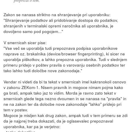
preprical o tem.
Zakon se nanasa striktno na shranjevanje pri uporabniku:
"Shranjevanje podatkov ali pridobivanje dostopa do podatkov,
shranjenih v terminalski opremi naročnika ali uporabnika, je
dovoljeno samo pod pogojem..."
V smernicah sicer pise:
"Vse več se uporablja tudi prepoznava podpisa uporabnikove
naprave oz. brskalnika (device/browser fingerprinting), ki sicer ne
uporablja piškotkov, a lahko prepozna uporabnika. Tudi v slednjem
primeru pridejo v poštev pravila o varovanju osebnih podatkov ter
tako lahko tudi določbe nove zakonodaje."
Vendar ni videti da bi ta tekst v smernicah imel kakrsnokoli osnovo
v zakonu ZEKom-1. Nisem pravnik in mogoce nimam pojma kako
ga brati, ampak tako jaz to vidim. Morda je ravno zato tekst v
smernicah glede tega nezno dvoumen in se nanasa na "pravila" in
ne na zakon ter da dolocbe nove zakonodaje "lahko" pridejo pri
tem v postev.
Mogoce je misljen kak drug zakon, ampak tudi v tem primeru se zdi
da je najprej treba dokazati, da je oglasevalec prepoznaval
uporabnika, kar pa je verjetno: