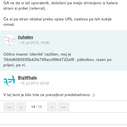
GA ve da si isti uporabnik, določeni pa imajo shranjeno iz katere
strani si prišel (referral).
Če si pa stran obiskal preko vpisa URL naslova pa teh kukije
nimaš.
čuhalev
::
19. jul 2013, 19:36
Očitno imamo 'clientId' različen, moj je
'564d6060935b42fe799acc99b4722af8', piškotkov, razen po
prijavi, pa ni.
BigWhale
::
19. jul 2013, 20:02
V tej temi je bilo tole ze precejkrat predebatirano. :)
14
/ 15
««
«
»
»»