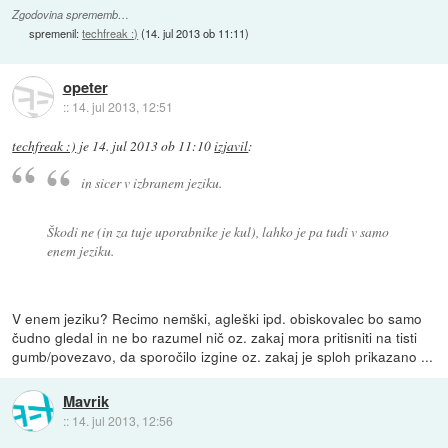
Zgodovina sprememb…
spremenil:
techfreak :)
(
14. jul 2013 ob 11:11
)
opeter
::
14. jul 2013, 12:51
techfreak :)
je
14. jul 2013 ob 11:10
izjavil
:
in sicer v izbranem jeziku.
Škodi ne (in za tuje uporabnike je kul), lahko je pa tudi v samo
enem jeziku.
V enem jeziku? Recimo nemški, agleški ipd. obiskovalec bo samo
čudno gledal in ne bo razumel nič oz. zakaj mora pritisniti na tisti
gumb/povezavo, da sporočilo izgine oz. zakaj je sploh prikazano ...
Mavrik
::
14. jul 2013, 12:56