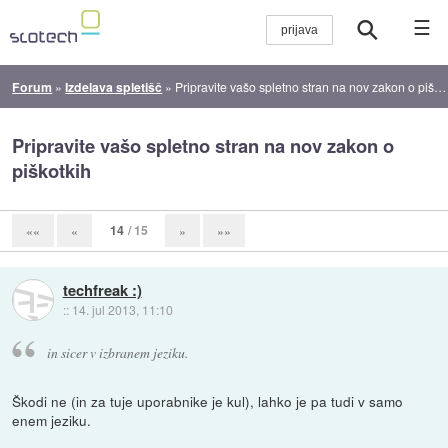
☰
Forum
»
Izdelava spletišč
»
Pripravite vašo spletno stran na nov zakon o piškotkih
Pripravite vašo spletno stran na nov zakon o
piškotkih
14
/ 15
««
«
»
»»
techfreak :)
::
14. jul 2013, 11:10
in sicer v izbranem jeziku.
Škodi ne (in za tuje uporabnike je kul), lahko je pa tudi v samo
enem jeziku.