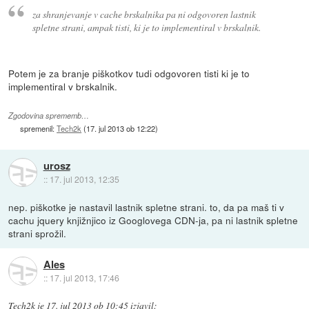
za shranjevanje v cache brskalnika pa ni odgovoren lastnik
spletne strani, ampak tisti, ki je to implementiral v brskalnik.
Potem je za branje piškotkov tudi odgovoren tisti ki je to
implementiral v brskalnik.
Zgodovina sprememb…
spremenil:
Tech2k
(
17. jul 2013 ob 12:22
)
urosz
::
17. jul 2013, 12:35
nep. piškotke je nastavil lastnik spletne strani. to, da pa maš ti v
cachu jquery knjižnjico iz Googlovega CDN-ja, pa ni lastnik spletne
strani sprožil.
Ales
::
17. jul 2013, 17:46
Tech2k
je
17. jul 2013 ob 10:45
izjavil
: