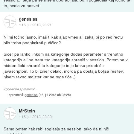
to, hvala za nasvet
genesiss
::
16. jul 2013, 23:21
Ni mi točno jasno, imaš ti kak ajax vmes ali zakaj bi po redirectu
bilo treba poanimirati puščico?
Sicer pa lahko linkom na kategorije dodaš parameter s trenutno
kategorijo ali pa trenutno kategorijo shraniš v session. Potem pa v
hidden field shraniš to kategorijo in jo lahko pridobiš z
javascriptom. To bi ziher delalo, morda pa obstaja boljša rešitev,
nisem ravno mojster kar se tega tiče ,)
Zgodovina sprememb…
spremenil:
genesiss
(
16. jul 2013 ob 23:25
)
MrStein
::
16. jul 2013, 23:30
Samo potem itak rabi soglasje za session, tako da ni nič