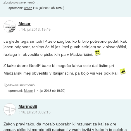
Zgodovina sprememb…
spremenil:
urosz
(
14. jul 2013 ob 18:59
)
Mesar
::
14. jul 2013, 19:49
Ja glede tega se tudi IP zelo izogiba, ko bi bilo potrebno podati kak
jasen odgovor, recimo če bi jaz imel gumb strinjam se v slovenščini,
razlaga in obvestilo o piškotkih pa v Madžarščini.
Z kako dobro GeoIP bazo bi mogoče lahko celo dal tistim pri
Madžarski meji obvestilo v Italijanščini, pa bojo vsi vse poklikali
Zgodovina sprememb…
spremenil:
Mesar
(
14. jul 2013 ob 19:50
)
Marino88
::
16. jul 2013, 02:15
Zakon pravi tako, da morajo uporabniki razumet za kaj se gre
ampak piškotki morajo biti napisani v vseh jeziki v katerih je spletna