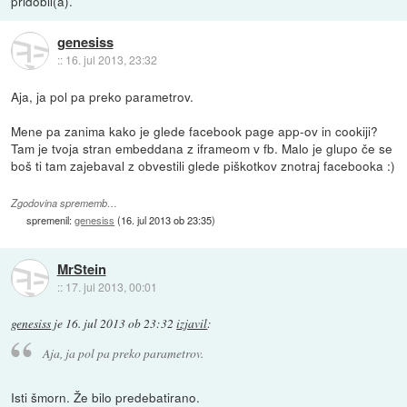
pridobil(a).
genesiss
::
16. jul 2013, 23:32
Aja, ja pol pa preko parametrov.
Mene pa zanima kako je glede facebook page app-ov in cookiji?
Tam je tvoja stran embeddana z iframeom v fb. Malo je glupo če se
boš ti tam zajebaval z obvestili glede piškotkov znotraj facebooka :)
Zgodovina sprememb…
spremenil:
genesiss
(
16. jul 2013 ob 23:35
)
MrStein
::
17. jul 2013, 00:01
genesiss
je
16. jul 2013 ob 23:32
izjavil
:
Aja, ja pol pa preko parametrov.
Isti šmorn. Že bilo predebatirano.