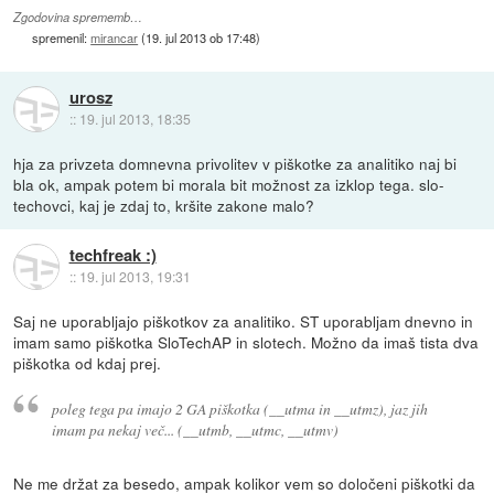
Zgodovina sprememb…
spremenil:
mirancar
(
19. jul 2013 ob 17:48
)
urosz
::
19. jul 2013, 18:35
hja za privzeta domnevna privolitev v piškotke za analitiko naj bi
bla ok, ampak potem bi morala bit možnost za izklop tega. slo-
techovci, kaj je zdaj to, kršite zakone malo?
techfreak :)
::
19. jul 2013, 19:31
Saj ne uporabljajo piškotkov za analitiko. ST uporabljam dnevno in
imam samo piškotka SloTechAP in slotech. Možno da imaš tista dva
piškotka od kdaj prej.
poleg tega pa imajo 2 GA piškotka (__utma in __utmz), jaz jih
imam pa nekaj več... (__utmb, __utmc, __utmv)
Ne me držat za besedo, ampak kolikor vem so določeni piškotki da