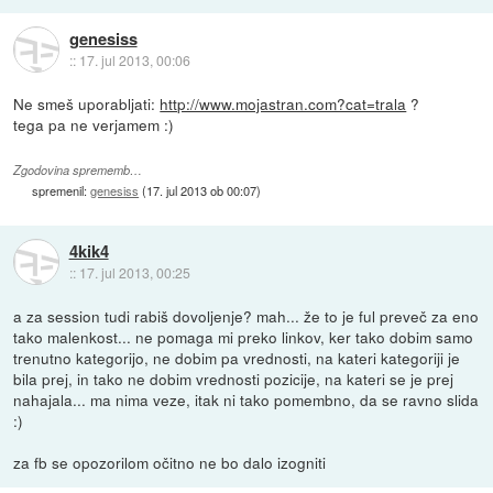
genesiss
::
17. jul 2013, 00:06
Ne smeš uporabljati:
http://www.mojastran.com?cat=trala
?
tega pa ne verjamem :)
Zgodovina sprememb…
spremenil:
genesiss
(
17. jul 2013 ob 00:07
)
4kik4
::
17. jul 2013, 00:25
a za session tudi rabiš dovoljenje? mah... že to je ful preveč za eno
tako malenkost... ne pomaga mi preko linkov, ker tako dobim samo
trenutno kategorijo, ne dobim pa vrednosti, na kateri kategoriji je
bila prej, in tako ne dobim vrednosti pozicije, na kateri se je prej
nahajala... ma nima veze, itak ni tako pomembno, da se ravno slida
:)
za fb se opozorilom očitno ne bo dalo izogniti