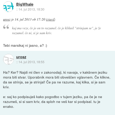
BigWhale
::
14. jul 2013, 18:30
urosz
je
14. jul 2013 ob 17:20
izjavil
:
kaj ma veze, če je on to razumel. če je kliknil "strinjam se", je že
razumel. če ni, si je sam kriv.
Tebi marsikaj ni jasno, a? :)
urosz
::
14. jul 2013, 18:55
Ha? Ker? Najdi mi člen v zakonodaji, ki navaja, v kakšnem jeziku
mora biti stvar. Uporabnik mora biti obveščen vglavnem. Če klikne,
da se strinja, se je strinjal! Če pa ne razume, kaj klika, si je sam
kriv.
e: saj ko podpisuješ kako pogodbo v tujem jeziku, pa če je ne
razumeš, si si sam kriv, da sploh ne veš kar si podpisal. tu je
enako.