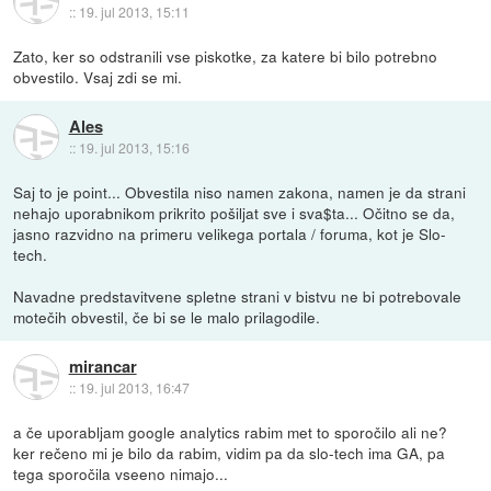
::
19. jul 2013, 15:11
Zato, ker so odstranili vse piskotke, za katere bi bilo potrebno
obvestilo. Vsaj zdi se mi.
Ales
::
19. jul 2013, 15:16
Saj to je point... Obvestila niso namen zakona, namen je da strani
nehajo uporabnikom prikrito pošiljat sve i sva$ta... Očitno se da,
jasno razvidno na primeru velikega portala / foruma, kot je Slo-
tech.
Navadne predstavitvene spletne strani v bistvu ne bi potrebovale
motečih obvestil, če bi se le malo prilagodile.
mirancar
::
19. jul 2013, 16:47
a če uporabljam google analytics rabim met to sporočilo ali ne?
ker rečeno mi je bilo da rabim, vidim pa da slo-tech ima GA, pa
tega sporočila vseeno nimajo...