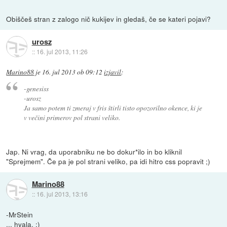
Obiščeš stran z zalogo nič kukijev in gledaš, če se kateri pojavi?
urosz
::
16. jul 2013, 11:26
Marino88
je
16. jul 2013 ob 09:12
izjavil
:
-genesiss
-urosz
Ja samo potem ti zmeraj v fris štirli tisto opozorilno okence, ki je
v večini primerov pol strani veliko.
Jap. Ni vrag, da uporabniku ne bo dokur*ilo in bo kliknil
"Sprejmem". Če pa je pol strani veliko, pa idi hitro css popravit ;)
Marino88
::
16. jul 2013, 13:16
-MrStein
... hvala. :)