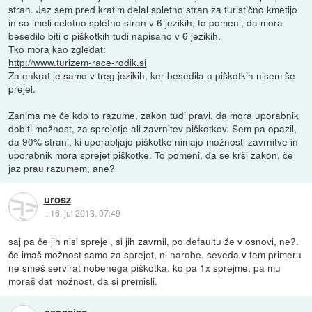
stran. Jaz sem pred kratim delal spletno stran za turistično kmetijo
in so imeli celotno spletno stran v 6 jezikih, to pomeni, da mora
besedilo biti o piškotkih tudi napisano v 6 jezikih.
Tko mora kao zgledat:
http://www.turizem-race-rodik.si
Za enkrat je samo v treg jezikih, ker besedila o piškotkih nisem še
prejel.
Zanima me če kdo to razume, zakon tudi pravi, da mora uporabnik
dobiti možnost, za sprejetje ali zavrnitev piškotkov. Sem pa opazil,
da 90% strani, ki uporabljajo piškotke nimajo možnosti zavrnitve in
uporabnik mora sprejet piškotke. To pomeni, da se krši zakon, če
jaz prau razumem, ane?
urosz
::
16. jul 2013, 07:49
saj pa če jih nisi sprejel, si jih zavrnil, po defaultu že v osnovi, ne?.
če imaš možnost samo za sprejet, ni narobe. seveda v tem primeru
ne smeš servirat nobenega piškotka. ko pa 1x sprejme, pa mu
moraš dat možnost, da si premisli.