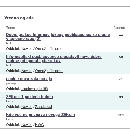
Vredno ogleda ...
Tema
Sporočila
»
Dobre prakse Informacijskega pooblaščenca že prešle
44
v splošno rabo (2)
N/A
Oddelek:
Novice
/
Omrežja / internet
»
Informacijski pooblaščenec predstavil nove dobre
58
prakse pri uporabi piškotkov
N/A
Oddelek:
Novice
/
Omrežja / internet
»
cookie nova zakonodaja
41
petzup
Oddelek:
Izdelava spletišč
»
ZEKom-1 po dveh tednih
93
Primoz
Oddelek:
Novice
/
Zasebnost
»
Kdo vse ne priznava novega ZEKom
131
Primoz
Oddelek:
Novice
/
NWO