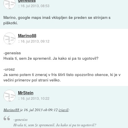
genesiss
::
16. jul 2013, 08:53
Marino, google maps imaš vklopljen še preden se strinjam s
piškotki.
Marino88
::
16. jul 2013, 09:12
-genesiss
Hvala ti, sem že spremenil. Ja kako si pa to ugotovil?
-urosz
Ja samo potem ti zmeraj v fris štirli tisto opozorilno okence, ki je v
večini primerov pol strani veliko.
MrStein
::
16. jul 2013, 10:22
Marino88
je
16. jul 2013 ob 09:12
izjavil
:
-genesiss
Hvala ti, sem že spremenil. Ja kako si pa to ugotovil?