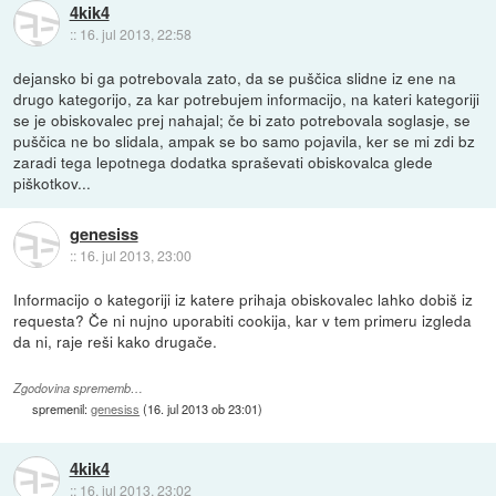
4kik4
::
16. jul 2013, 22:58
dejansko bi ga potrebovala zato, da se puščica slidne iz ene na
drugo kategorijo, za kar potrebujem informacijo, na kateri kategoriji
se je obiskovalec prej nahajal; če bi zato potrebovala soglasje, se
puščica ne bo slidala, ampak se bo samo pojavila, ker se mi zdi bz
zaradi tega lepotnega dodatka spraševati obiskovalca glede
piškotkov...
genesiss
::
16. jul 2013, 23:00
Informacijo o kategoriji iz katere prihaja obiskovalec lahko dobiš iz
requesta? Če ni nujno uporabiti cookija, kar v tem primeru izgleda
da ni, raje reši kako drugače.
Zgodovina sprememb…
spremenil:
genesiss
(
16. jul 2013 ob 23:01
)
4kik4
::
16. jul 2013, 23:02