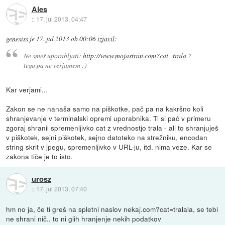
Ales
::
17. jul 2013, 04:47
genesiss
je
17. jul 2013 ob 00:06
izjavil
:
Ne smeš uporabljati:
http://www.mojastran.com?cat=trala
?
tega pa ne verjamem :)
Kar verjami...
Zakon se ne nanaša samo na piškotke, pač pa na kakršno koli
shranjevanje v terminalski opremi uporabnika. Ti si pač v primeru
zgoraj shranil spremenljivko cat z vrednostjo trala - ali to shranjuješ
v piškotek, sejni piškotek, sejno datoteko na strežniku, encodan
string skrit v jpegu, spremenljivko v URL-ju, itd. nima veze. Kar se
zakona tiče je to isto.
urosz
::
17. jul 2013, 07:40
hm no ja, če ti greš na spletni naslov nekaj.com?cat=tralala, se tebi
ne shrani nič.. to ni glih hranjenje nekih podatkov