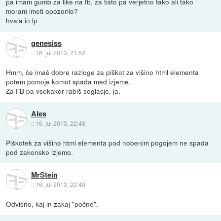
pa imam gumb za like na fb, za tisto pa verjetno tako ali tako
moram imeti opozorilo?
hvala in lp
genesiss
::
16. jul 2013, 21:52
Hmm, če imaš dobre razloge za piškot za višino html elementa
potem pomoje komot spada med izjeme.
Za FB pa vsekakor rabiš soglasje, ja.
Ales
::
16. jul 2013, 22:48
Piškotek za višino html elementa pod nobenim pogojem ne spada
pod zakonsko izjemo.
MrStein
::
16. jul 2013, 22:49
Odvisno, kaj in zakaj "počne".