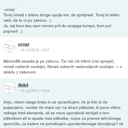
-urosz
Torej nimaš v bistvu druge opcije kot, da sprejmeš. Torej bi lahko
rekli, da to ni po zakonu. :)
Ja, saj bom šau sam moram prit do svojega kompa, bom pol
popravil. :)
urosz
::
16. jul 2013, 13:27
Marino88 seveda je po zakonu. Če nisi nič kliknil (nisi sprejel),
nimaš nobenih cookijev. Nimaš nobenih nedovoljenih cookijev -> v
skladu z zakonom.
4kik4
::
16. jul 2013, 19:24
živjo, nisem vsega brala in se opravičujem, če je bilo to že
pojasnjeno, vendar če imam npr na strani piškotek, ki pove višino
nekega html elementa, ali se mora uporabnik strinjati s tem
piškotkom ali to spada med piškotke, nujne za prenos tehničnega
sporočila, za katere ne potrebujem uporabnikovega dovoljenja? če