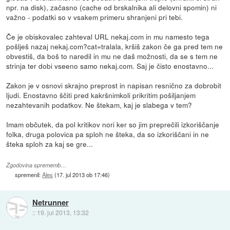
npr. na disk), začasno (cache od brskalnika ali delovni spomin) ni
važno - podatki so v vsakem primeru shranjeni pri tebi.
Če je obiskovalec zahteval URL nekaj.com in mu namesto tega
pošlješ nazaj nekaj.com?cat=tralala, kršiš zakon če ga pred tem ne
obvestiš, da boš to naredil in mu ne daš možnosti, da se s tem ne
strinja ter dobi vseeno samo nekaj.com. Saj je čisto enostavno...
Zakon je v osnovi skrajno preprost in napisan resnično za dobrobit
ljudi. Enostavno ščiti pred kakršnimkoli prikritim pošiljanjem
nezahtevanih podatkov. Ne štekam, kaj je slabega v tem?
Imam občutek, da pol kritikov nori ker so jim preprečili izkoriščanje
folka, druga polovica pa sploh ne šteka, da so izkoriščani in ne
šteka sploh za kaj se gre...
Zgodovina sprememb…
spremenil:
Ales
(
17. jul 2013 ob 17:46
)
Netrunner
::
19. jul 2013, 13:32