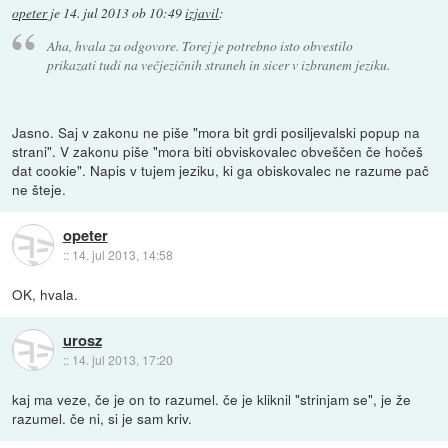
opeter
je
14. jul 2013 ob 10:49
izjavil
:
Aha, hvala za odgovore. Torej je potrebno isto obvestilo
prikazati tudi na večjezičnih straneh in sicer v izbranem jeziku.
Jasno. Saj v zakonu ne piše "mora bit grdi posiljevalski popup na
strani". V zakonu piše "mora biti obviskovalec obveščen če hočeš
dat cookie". Napis v tujem jeziku, ki ga obiskovalec ne razume pač
ne šteje.
opeter
::
14. jul 2013, 14:58
OK, hvala.
urosz
::
14. jul 2013, 17:20
kaj ma veze, če je on to razumel. če je kliknil "strinjam se", je že
razumel. če ni, si je sam kriv.