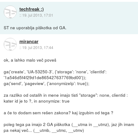
techfreak :)
::
19. jul 2013, 17:01
ST ne uporablja piškotka od GA.
mirancar
::
19. jul 2013, 17:44
ok, a lahko malo več poveš
ga('create', 'UA-53250-3', {'storage': 'none', 'clientId':
'1a546d5f4f29d1de865427637769bd00'});
ga('send', 'pageview', {'anonymizeIp': true});
za razliko od ostalih in mene imajo tisti "storage": none, clientid :
kater id je to ?, in anonymize: true
a če to dodam sem rešen zakona? kaj izgubim od tega ?
poleg tega pa imajo 2 GA piškotka (__utma in __utmz), jaz jih imam
pa nekaj več... (__utmb, __utmc, __utmv)