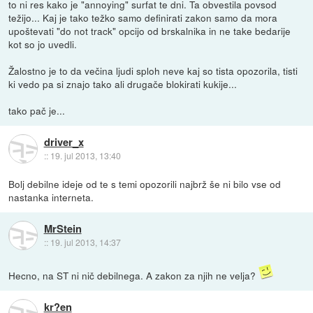
to ni res kako je "annoying" surfat te dni. Ta obvestila povsod
težijo... Kaj je tako težko samo definirati zakon samo da mora
upoštevati "do not track" opcijo od brskalnika in ne take bedarije
kot so jo uvedli.
Žalostno je to da večina ljudi sploh neve kaj so tista opozorila, tisti
ki vedo pa si znajo tako ali drugače blokirati kukije...
tako pač je...
driver_x
::
19. jul 2013, 13:40
Bolj debilne ideje od te s temi opozorili najbrž še ni bilo vse od
nastanka interneta.
MrStein
::
19. jul 2013, 14:37
Hecno, na ST ni nič debilnega. A zakon za njih ne velja?
kr?en