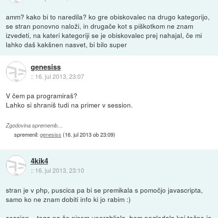
amm? kako bi to naredila? ko gre obiskovalec na drugo kategorijo,
se stran ponovno naloži, in drugače kot s piškotkom ne znam
izvedeti, na kateri kategoriji se je obiskovalec prej nahajal, če mi
lahko daš kakšnen nasvet, bi bilo super
genesiss
::
16. jul 2013, 23:07
V čem pa programiraš?
Lahko si shraniš tudi na primer v session.
Zgodovina sprememb…
spremenil:
genesiss
(
16. jul 2013 ob 23:09
)
4kik4
::
16. jul 2013, 23:10
stran je v php, puscica pa bi se premikala s pomočjo javascripta,
samo ko ne znam dobiti info ki jo rabim :)
session... tega pa še nisem uporabljala, bom pogledala kaj točno je