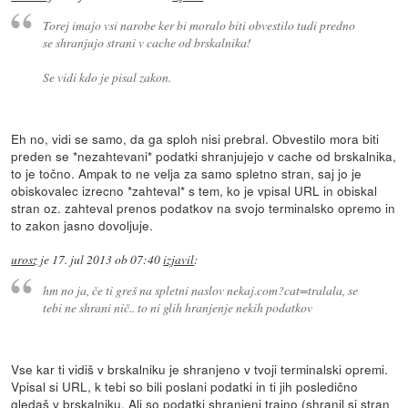
Torej imajo vsi narobe ker bi moralo biti obvestilo tudi predno
se shranjujo strani v cache od brskalnika!
Se vidi kdo je pisal zakon.
Eh no, vidi se samo, da ga sploh nisi prebral. Obvestilo mora biti
preden se *nezahtevani* podatki shranjujejo v cache od brskalnika,
to je točno. Ampak to ne velja za samo spletno stran, saj jo je
obiskovalec izrecno *zahteval* s tem, ko je vpisal URL in obiskal
stran oz. zahteval prenos podatkov na svojo terminalsko opremo in
to zakon jasno dovoljuje.
urosz
je
17. jul 2013 ob 07:40
izjavil
:
hm no ja, če ti greš na spletni naslov nekaj.com?cat=tralala, se
tebi ne shrani nič.. to ni glih hranjenje nekih podatkov
Vse kar ti vidiš v brskalniku je shranjeno v tvoji terminalski opremi.
Vpisal si URL, k tebi so bili poslani podatki in ti jih posledično
gledaš v brskalniku. Ali so podatki shranjeni trajno (shranil si stran