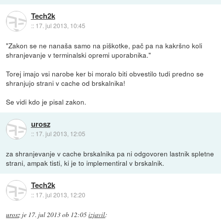
Tech2k
::
17. jul 2013, 10:45
"Zakon se ne nanaša samo na piškotke, pač pa na kakršno koli
shranjevanje v terminalski opremi uporabnika."
Torej imajo vsi narobe ker bi moralo biti obvestilo tudi predno se
shranjujo strani v cache od brskalnika!
Se vidi kdo je pisal zakon.
urosz
::
17. jul 2013, 12:05
za shranjevanje v cache brskalnika pa ni odgovoren lastnik spletne
strani, ampak tisti, ki je to implementiral v brskalnik.
Tech2k
::
17. jul 2013, 12:20
urosz
je
17. jul 2013 ob 12:05
izjavil
: