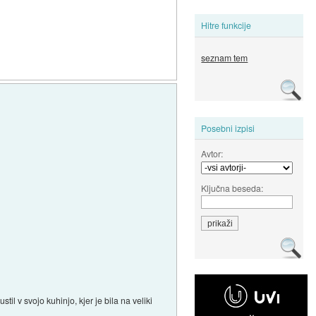
Hitre funkcije
seznam tem
Posebni izpisi
Avtor:
Ključna beseda:
il v svojo kuhinjo, kjer je bila na veliki