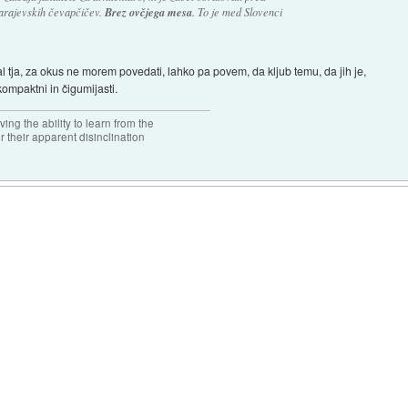
 sarajevskih čevapčičev.
Brez ovčjega mesa
. To je med Slovenci
 tja, za okus ne morem povedati, lahko pa povem, da kljub temu, da jih je,
kompaktni in čigumijasti.
ng the ability to learn from the
r their apparent disinclination