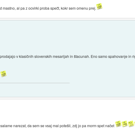
st mastno, al pa z ocvirki proba spečt, kokr sem omenu prej.
prodajajo v klasičnih slovenskih mesarijah in štacunah. Eno samo spahovanje in 
.
l salame narezat, da sem se vsaj mal potešil, zdj jo pa morm spet načet