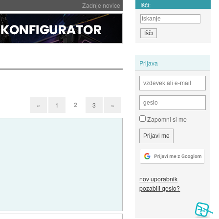
Išči:
Zadnje novice
Prijava
2
«
1
3
»
Zapomni si me
nov uporabnik
pozabili geslo?