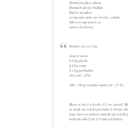
Domaćica da je ubava.
Domaćin da nee budala.
Kad se toj udesi,
ćevap sam ripne na čoveka, u tanjir.
Takvi ćevapi praviv se
samo u Leskovac.
Sastojci za cca 1 kg:
Juneće meso
0.5 kg plećke
0.4 kg vrata
0.1 kg potrbušine
20 g soli - (2%)
100 - 150 gr svinjske masti (10 - 15 %)
Meso se iseče u kocke 3-5 cm i posoli. Me
se melje na rešetki prečnika 8-10 mm. Dobr
toga, meso se ponovo samelje na rešetki
treba da odleži još 2-3 sata u frižideru.