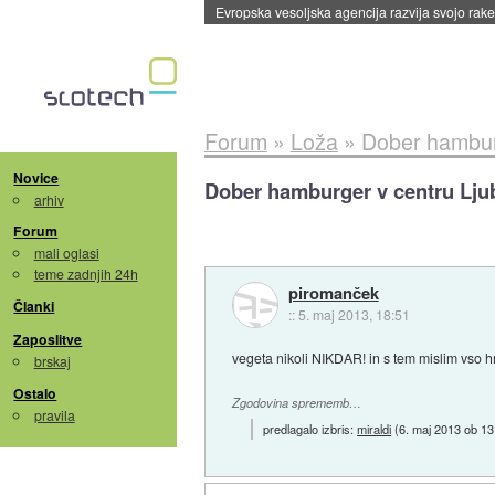
Evropska vesoljska agencija razvija svojo rak
Forum
»
Loža
»
Dober hamburg
Novice
Dober hamburger v centru Lju
arhiv
Forum
mali oglasi
teme zadnjih 24h
piromanček
Članki
::
5. maj 2013, 18:51
Zaposlitve
vegeta nikoli NIKDAR! in s tem mislim vso 
brskaj
Ostalo
Zgodovina sprememb…
pravila
predlagalo izbris:
miraldi
(
6. maj 2013 ob 13