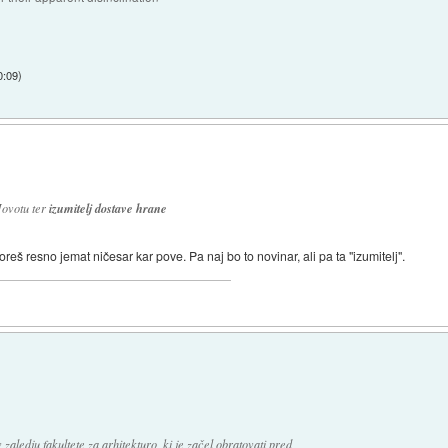
0:09
)
Jovotu ter
izumitelj dostave hrane
š resno jemat ničesar kar pove. Pa naj bo to novinar, ali pa ta "izumitelj".
v zaledju fakultete za arhitekturo, ki je začel obratovati pred