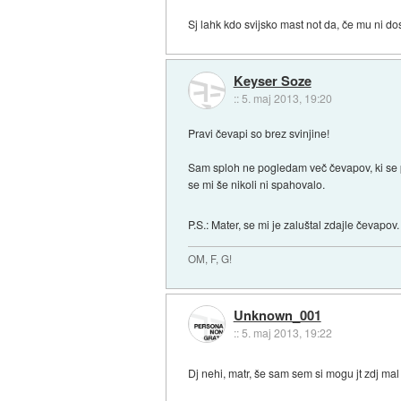
Sj lahk kdo svijsko mast not da, če mu ni do
Keyser Soze
::
5. maj 2013, 19:20
Pravi čevapi so brez svinjine!
Sam sploh ne pogledam več čevapov, ki se 
se mi še nikoli ni spahovalo.
P.S.: Mater, se mi je zaluštal zdajle čevapov
OM, F, G!
Unknown_001
::
5. maj 2013, 19:22
Dj nehi, matr, še sam sem si mogu jt zdj ma