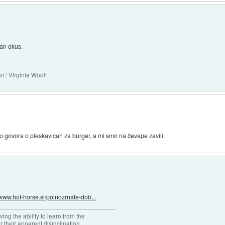
an okus.
.' Virginia Woolf
lo govora o pleskavicah za burger, a mi smo na čevape zavili.
/www.hot-horse.si/polnozrnate-dob...
ng the ability to learn from the
r their apparent disinclination