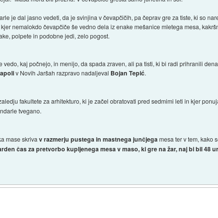
le je dal jasno vedeti, da je svinjina v čevapčičih, pa čeprav gre za tiste, ki so n
ajih, kjer nemalokdo čevapčiče še vedno dela iz enake mešanice mletega mesa, kakr
ke, polpete in podobne jedi, zelo pogost.
 vedo, kaj počnejo, in menijo, da spada zraven, ali pa tisti, ki bi radi prihranili denar
apoli
v Novih Jaršah razpravo nadaljeval
Bojan Tepić
.
 zaledju fakultete za arhitekturo, ki je začel obratovati pred sedmimi leti in kjer pon
endarle tvegano.
ka mase skriva
v razmerju pustega in mastnega junčjega
mesa ter v tem, kako s
rden čas za pretvorbo kupljenega mesa v maso, ki gre na žar, naj bi bil 48 ur