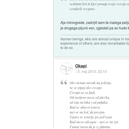
sedmimi leti in kjer ponuja svojo verzijo
vendarle tvegano.
Aja mimogrede, zadnjič sem ta malega peljal
je drugega pljunil ven, zgledali pa so hudo 
Human beings, who are almost unique in havi
experience of others, are also remarkable fo
to do so.
Okapi
::
5. maj 2013, 22:15
Ako nemas merak na jedenje,
ne se pipaj oko ćevapi.
Ćevapi su za ljudi.
Od meljeno meso od plećku,
od siju na bika i od paflaku.
Kad se ubavoi izmesi,
turi se na led, da prespie.
Ujutro se izmelje jos jed'n put.
Kad meso odvugne - turi se na žar.
Ćumur mora da je iz planinu.