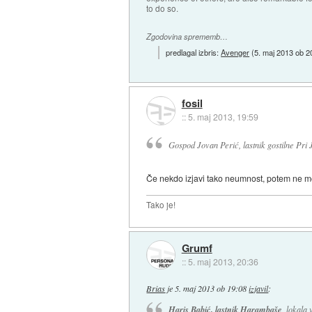
to do so.
Zgodovina sprememb…
predlagal izbris:
Avenger
(
5. maj 2013 ob 2
fosil
::
5. maj 2013, 19:59
Gospod Jovan Perić, lastnik gostilne Pri 
Če nekdo izjavi tako neumnost, potem ne more
Tako je!
Grumf
::
5. maj 2013, 20:36
Brias
je
5. maj 2013 ob 19:08
izjavil
:
Haris Babić, lastnik Harambaše
, lokala 