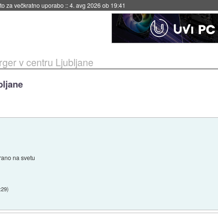
eto za večkratno uporabo
::
4. avg 2026 ob 19:41
er v centru Ljubljane
bljane
hrano na svetu
:29
)