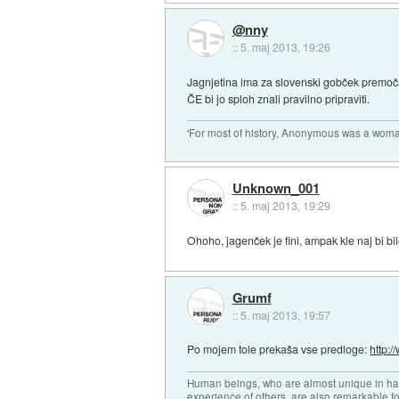
@nny
::
5. maj 2013, 19:26
Jagnjetina ima za slovenski gobček premoč
ČE bi jo sploh znali pravilno pripraviti.
'For most of history, Anonymous was a woman
Unknown_001
::
5. maj 2013, 19:29
Ohoho, jagenček je fini, ampak kle naj bi bi
Grumf
::
5. maj 2013, 19:57
Po mojem tole prekaša vse predloge:
http:/
Human beings, who are almost unique in havi
experience of others, are also remarkable fo