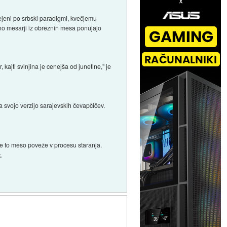
arejeni po srbski paradigmi, kvečjemu
šno mesarji iz obreznin mesa ponujajo
, kajti svinjina je cenejša od junetine," je
uja svojo verzijo sarajevskih čevapčičev.
e to meso poveže v procesu staranja.
.