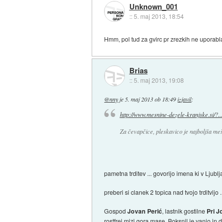
Unknown_001
::
5. maj 2013, 18:54
Hmm, pol tud za gvirc pr zrezkih ne uporabla
Brias
::
5. maj 2013, 19:08
@nny
je
5. maj 2013 ob 18:49
izjavil
:
http://www.mesnine-dezele-kranjske.si/?..
Za čevapčice, pleskavico je najboljša me
pametna trditev ... govorijo imena ki v Ljublj
preberi si clanek 2 topica nad tvojo trditvijo .
Gospod
Jovan Perić
, lastnik gostilne
Pri J
rostfrei mizi gora mase. Boksnil je vanjo in