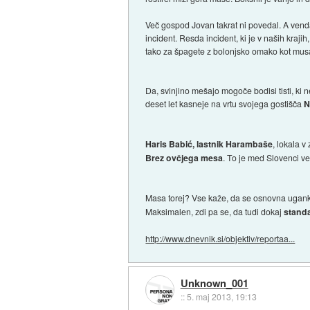
Več gospod Jovan takrat ni povedal. A vendar
incident. Resda incident, ki je v naših kr
tako za špagete z bolonjsko omako kot musa
Da, svinjino mešajo mogoče bodisi tisti, ki ne
deset let kasneje na vrtu svojega gostišča
N
Haris Babić, lastnik Harambaše
, lokala v
Brez ovčjega mesa
. To je med Slovenci v
Masa torej? Vse kaže, da se osnovna ugan
Maksimalen, zdi pa se, da tudi dokaj
standa
http://www.dnevnik.si/objektiv/reportaa...
Unknown_001
::
5. maj 2013, 19:13