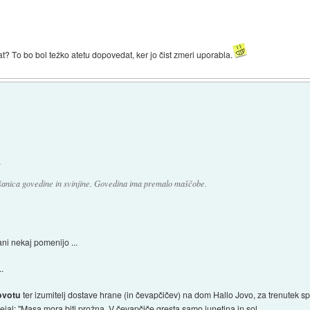
t? To bo bol težko atetu dopovedat, ker jo čist zmeri uporabla.
.
šanica govedine in svinjine. Govedina ima premalo maščobe.
ani nekaj pomenijo ...
..
ovotu
ter izumitelj dostave hrane (in čevapčičev) na dom Hallo Jovo, za trenutek spust
 dejal: "Masa mora biti prožna. V čevapčiče gresta samo junetina in sol.