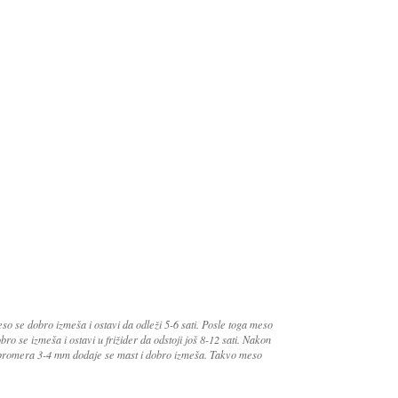
so se dobro izmeša i ostavi da odleži 5-6 sati. Posle toga meso
o se izmeša i ostavi u frižider da odstoji još 8-12 sati. Nakon
 promera 3-4 mm dodaje se mast i dobro izmeša. Takvo meso