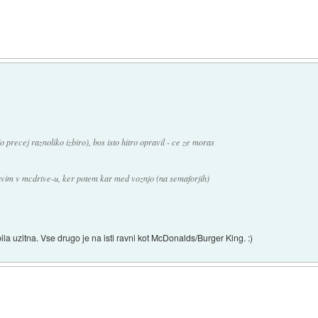
o precej raznoliko izbiro), bos isto hitro opravil - ce ze moras
tavim v mcdrive-u, ker potem kar med voznjo (na semaforjih)
 bila uzitna. Vse drugo je na isti ravni kot McDonalds/Burger King. :)