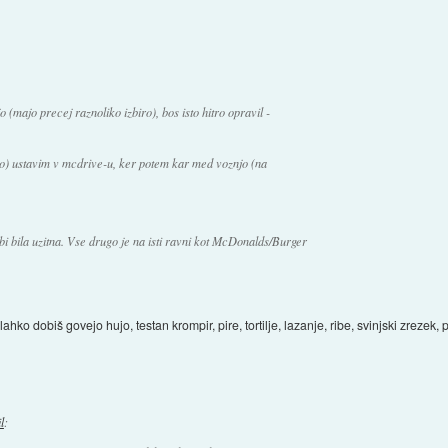
o (majo precej raznoliko izbiro), bos isto hitro opravil -
žno) ustavim v mcdrive-u, ker potem kar med voznjo (na
 bi bila uzitna. Vse drugo je na isti ravni kot McDonalds/Burger
o dobiš govejo hujo, testan krompir, pire, tortilje, lazanje, ribe, svinjski zrezek, pu
l
: