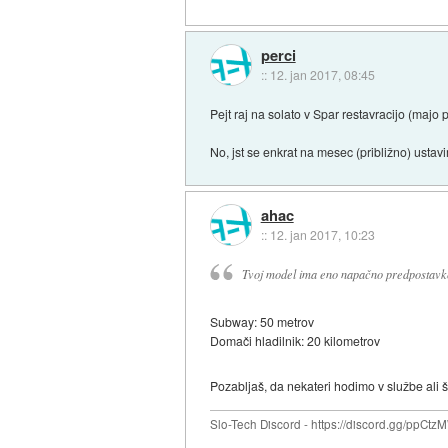
perci
::
12. jan 2017, 08:45
Pejt raj na solato v Spar restavracijo (majo pr
No, jst se enkrat na mesec (približno) ustav
ahac
::
12. jan 2017, 10:23
Tvoj model ima eno napačno predpostavko 
Subway: 50 metrov
Domači hladilnik: 20 kilometrov
Pozabljaš, da nekateri hodimo v službe ali 
Slo-Tech Discord - https://discord.gg/ppCtz