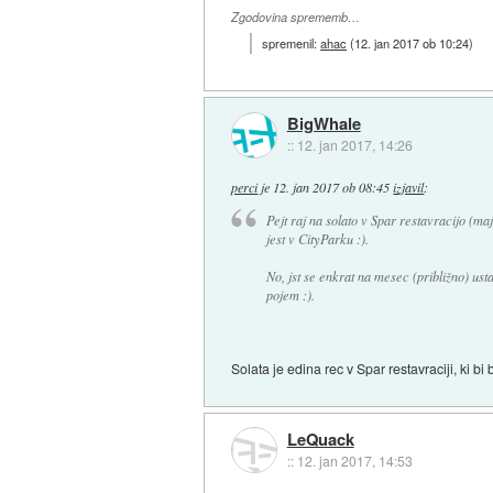
Zgodovina sprememb…
spremenil:
ahac
(
12. jan 2017 ob 10:24
)
BigWhale
::
12. jan 2017, 14:26
perci
je
12. jan 2017 ob 08:45
izjavil
:
Pejt raj na solato v Spar restavracijo (maj
jest v CityParku :).
No, jst se enkrat na mesec (približno) us
pojem :).
Solata je edina rec v Spar restavraciji, ki bi
LeQuack
::
12. jan 2017, 14:53