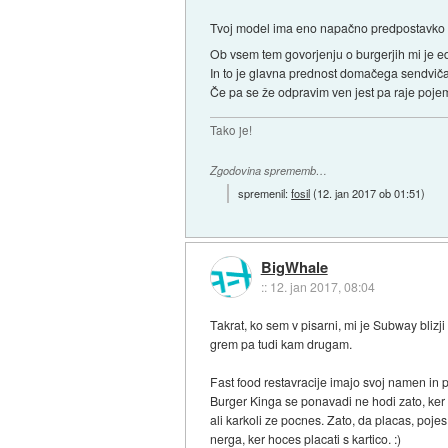
Tvoj model ima eno napačno predpostavko in
Ob vsem tem govorjenju o burgerjih mi je e
In to je glavna prednost domačega sendviča
Če pa se že odpravim ven jest pa raje poje
Tako je!
Zgodovina sprememb…
spremenil:
fosil
(
12. jan 2017 ob 01:51
)
BigWhale
::
12. jan 2017, 08:04
Takrat, ko sem v pisarni, mi je Subway bliz
grem pa tudi kam drugam.
Fast food restavracije imajo svoj namen in 
Burger Kinga se ponavadi ne hodi zato, ker 
ali karkoli ze pocnes. Zato, da placas, pojes
nerga, ker hoces placati s kartico. :)