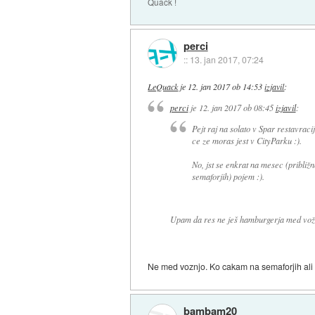
Quack !
perci
::
13. jan 2017, 07:24
LeQuack
je
12. jan 2017 ob 14:53
izjavil
:
perci
je
12. jan 2017 ob 08:45
izjavil
:
Pejt raj na solato v Spar restavracij
ce ze moras jest v CityParku :).
No, jst se enkrat na mesec (pribli
semaforjih) pojem :).
Upam da res ne ješ hamburgerja med vožnjo
Ne med voznjo. Ko cakam na semaforjih ali 
bambam20