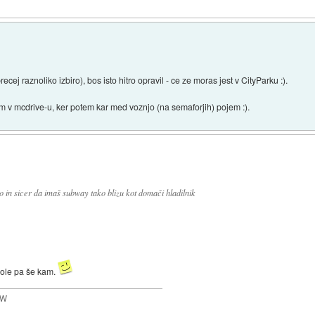
ecej raznoliko izbiro), bos isto hitro opravil - ce ze moras jest v CityParku :).
im v mcdrive-u, ker potem kar med voznjo (na semaforjih) pojem :).
in sicer da imaš subway tako blizu kot domači hladilnik
šole pa še kam.
MW