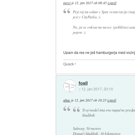
perci
je
12. jan 2017 ob 08:45
izjavil
:
Pejt raj na solato v Spar restavracijo (maj
jest v CityParku :).
No, jst se enkrat na mesec (približno) us
pojem :).
Upam da res ne ješ hamburgerja med vožnjo, 
Quack !
fosil
::
12. jan 2017, 20:10
ahac
je
12. jan 2017 ob 10:23
izjavil
:
Tvoj model ima eno napačno predpo
hladilnik
Subway: 50 metrov
Domači hladilnik: 20 kilometrov