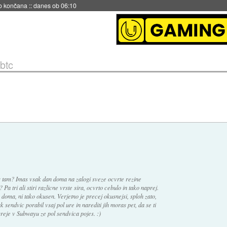
s ob 06:09
btc
 tam? Imas vsak dan doma na zalogi sveze ocvrte rezine
a tri ali stiri razlicne vrste sira, ocvrto cebulo in tako naprej.
s doma, ni tako okusen. Verjetno je precej okusnejsi, sploh zato,
ak sendvic porabil vsaj pol ure in narediti jih moras pet, da se ti
greje v Subwayu ze pol sendvica pojes. :)