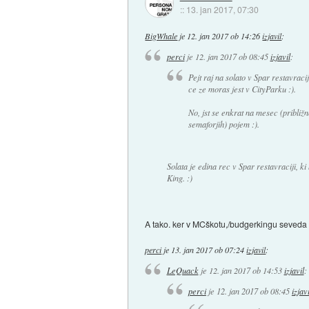
::
13. jan 2017, 07:30
BigWhale
je
12. jan 2017 ob 14:26
izjavil
:
perci
je
12. jan 2017 ob 08:45
izjavil
:
Pejt raj na solato v Spar restavracij
ce ze moras jest v CityParku :).
No, jst se enkrat na mesec (pribli
semaforjih) pojem :).
Solata je edina rec v Spar restavraciji, ki
King. :)
A tako. ker v MCškotu,/budgerkingu seveda lahk
perci
je
13. jan 2017 ob 07:24
izjavil
:
LeQuack
je
12. jan 2017 ob 14:53
izjavil
:
perci
je
12. jan 2017 ob 08:45
izjavi