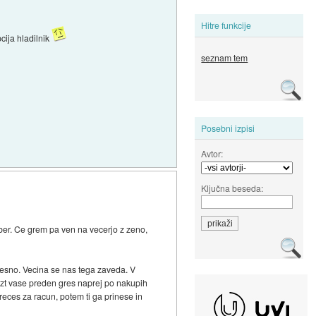
Hitre funkcije
cija hladilnik
seznam tem
Posebni izpisi
Avtor:
Ključna beseda:
ober. Ce grem pa ven na vecerjo z zeno,
smesno. Vecina se nas tega zaveda. V
vrzt vase preden gres naprej po nakupih
 reces za racun, potem ti ga prinese in