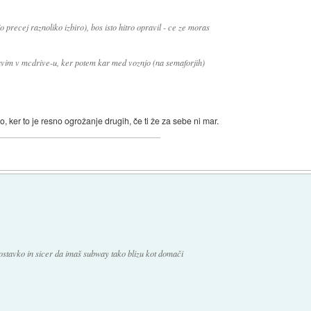
o precej raznoliko izbiro), bos isto hitro opravil - ce ze moras
tavim v mcdrive-u, ker potem kar med voznjo (na semaforjih)
ker to je resno ogrožanje drugih, če ti že za sebe ni mar.
stavko in sicer da imaš subway tako blizu kot domači