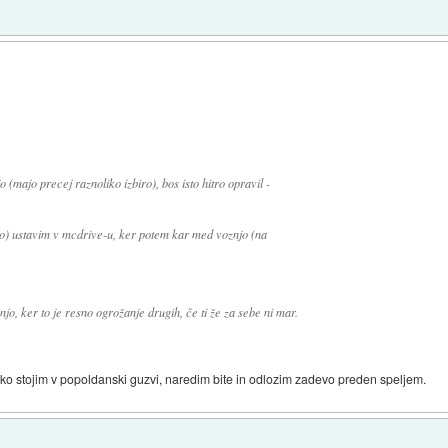
o (majo precej raznoliko izbiro), bos isto hitro opravil -
žno) ustavim v mcdrive-u, ker potem kar med voznjo (na
, ker to je resno ogrožanje drugih, če ti že za sebe ni mar.
ko stojim v popoldanski guzvi, naredim bite in odlozim zadevo preden speljem.