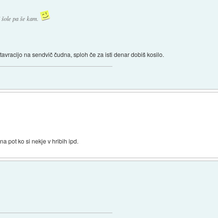
i šole pa še kam.
tavracijo na sendvič čudna, sploh če za isti denar dobiš kosilo.
a pot ko si nekje v hribih ipd.