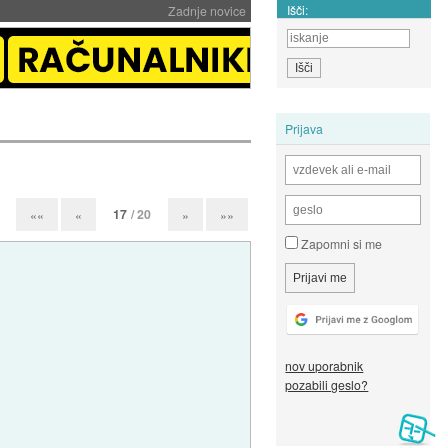
Išči:
Zadnje novice
Prijava
17
/ 20
««
«
»
»»
Zapomni si me
nov uporabnik
pozabili geslo?