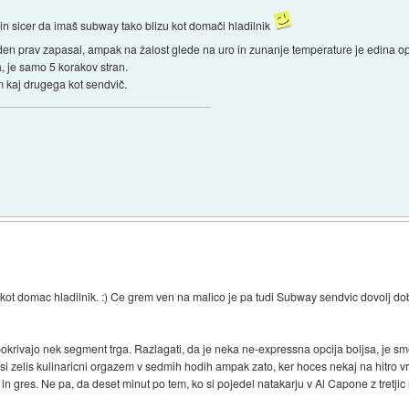
 sicer da imaš subway tako blizu kot domači hladilnik
den prav zapasal, ampak na žalost glede na uro in zunanje temperature je edina op
, je samo 5 korakov stran.
m kaj drugega kot sendvič.
ji kot domac hladilnik. :) Ce grem ven na malico je pa tudi Subway sendvic dovolj d
pokrivajo nek segment trga. Razlagati, da je neka ne-expressna opcija boljsa, je 
si zelis kulinaricni orgazem v sedmih hodih ampak zato, ker hoces nekaj na hitro 
 in gres. Ne pa, da deset minut po tem, ko si pojedel natakarju v Al Capone z tretjic