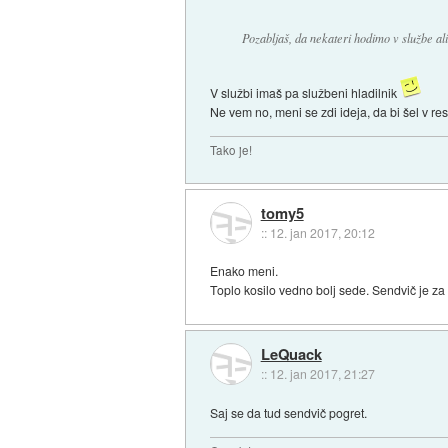
Pozabljaš, da nekateri hodimo v službe al
V službi imaš pa službeni hladilnik
Ne vem no, meni se zdi ideja, da bi šel v res
Tako je!
tomy5
::
12. jan 2017, 20:12
Enako meni.
Toplo kosilo vedno bolj sede. Sendvič je za n
LeQuack
::
12. jan 2017, 21:27
Saj se da tud sendvič pogret.