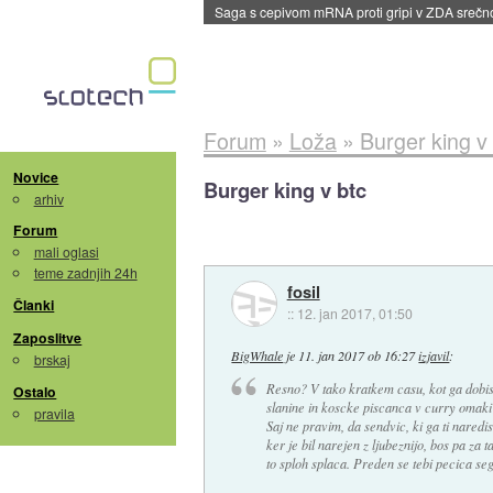
BMW v vozilih začel predvajati reklame
::
dane
Forum
»
Loža
»
Burger king v 
Novice
Burger king v btc
arhiv
Forum
mali oglasi
teme zadnjih 24h
fosil
Članki
::
12. jan 2017, 01:50
Zaposlitve
BigWhale
je
11. jan 2017 ob 16:27
izjavil
:
brskaj
Resno? V tako kratkem casu, kot ga dobis
Ostalo
slanine in koscke piscanca v curry omaki? P
pravila
Saj ne pravim, da sendvic, ki ga ti naredi
ker je bil narejen z ljubeznijo, bos pa za t
to sploh splaca. Preden se tebi pecica se