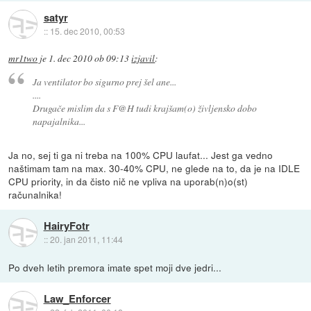
satyr
::
15. dec 2010, 00:53
mr1two
je
1. dec 2010 ob 09:13
izjavil
:
Ja ventilator bo sigurno prej šel ane...
....
Drugače mislim da s F@H tudi krajšam(o) življensko dobo
napajalnika...
Ja no, sej ti ga ni treba na 100% CPU laufat... Jest ga vedno
naštimam tam na max. 30-40% CPU, ne glede na to, da je na IDLE
CPU priority, in da čisto nič ne vpliva na uporab(n)o(st)
računalnika!
HairyFotr
::
20. jan 2011, 11:44
Po dveh letih premora imate spet moji dve jedri...
Law_Enforcer