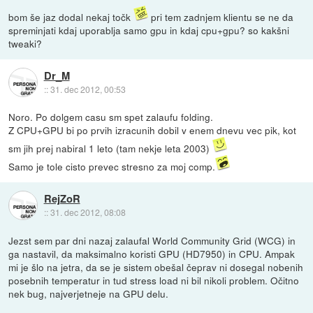
bom še jaz dodal nekaj točk
pri tem zadnjem klientu se ne da
spreminjati kdaj uporablja samo gpu in kdaj cpu+gpu? so kakšni
tweaki?
Dr_M
::
31. dec 2012, 00:53
Noro. Po dolgem casu sm spet zalaufu folding.
Z CPU+GPU bi po prvih izracunih dobil v enem dnevu vec pik, kot
sm jih prej nabiral 1 leto (tam nekje leta 2003)
Samo je tole cisto prevec stresno za moj comp.
RejZoR
::
31. dec 2012, 08:08
Jezst sem par dni nazaj zalaufal World Community Grid (WCG) in
ga nastavil, da maksimalno koristi GPU (HD7950) in CPU. Ampak
mi je šlo na jetra, da se je sistem obešal čeprav ni dosegal nobenih
posebnih temperatur in tud stress load ni bil nikoli problem. Očitno
nek bug, najverjetneje na GPU delu.