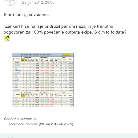
::
28. jun 2012, 23:00
Stara tema, pa vseeno.
"ZankerH" se nam je pridružil par dni nazaj in je trenutno
odgovoren za 100% povečanje outputa ekipe. S čim to foldate?
Zgodovina sprememb…
spremenil:
Zero0ne
(
28. jun 2012 ob 23:02
)