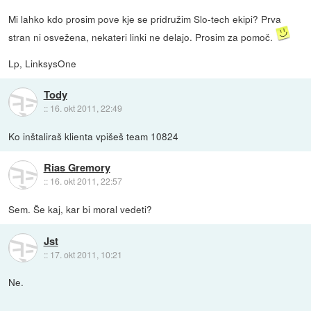
Mi lahko kdo prosim pove kje se pridružim Slo-tech ekipi? Prva
stran ni osvežena, nekateri linki ne delajo. Prosim za pomoč.
Lp, LinksysOne
Tody
::
16. okt 2011, 22:49
Ko inštaliraš klienta vpišeš team 10824
Rias Gremory
::
16. okt 2011, 22:57
Sem. Še kaj, kar bi moral vedeti?
Jst
::
17. okt 2011, 10:21
Ne.