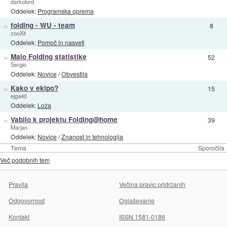
darkolord
Oddelek:
Programska oprema
»
folding - WU - team
8
zooXit
Oddelek:
Pomoč in nasveti
»
Malo Folding statistike
52
Sergio
Oddelek:
Novice
/
Obvestila
»
Kako v ekipo?
15
ejga40
Oddelek:
Loža
»
Vabilo k projektu Folding@home
39
Marjan
Oddelek:
Novice
/
Znanost in tehnologija
Tema
Sporočila
Več podobnih tem
Pravila
Večina pravic pridržanih
Odgovornost
Oglaševanje
Kontakt
ISSN 1581-0186