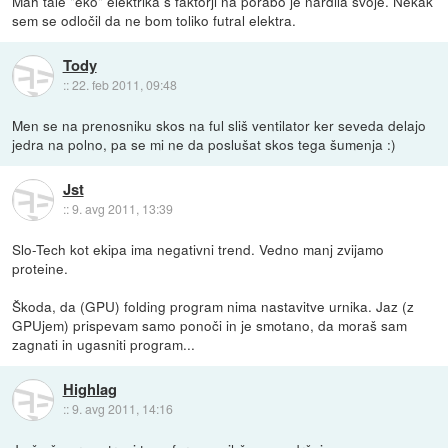
Mah tale "eko" elektrika s faktorji na porabo je nardila svoje. Nekak
sem se odločil da ne bom toliko futral elektra.
Tody
::
22. feb 2011, 09:48
Men se na prenosniku skos na ful sliš ventilator ker seveda delajo
jedra na polno, pa se mi ne da poslušat skos tega šumenja :)
Jst
::
9. avg 2011, 13:39
Slo-Tech kot ekipa ima negativni trend. Vedno manj zvijamo
proteine.
Škoda, da (GPU) folding program nima nastavitve urnika. Jaz (z
GPUjem) prispevam samo ponoči in je smotano, da moraš sam
zagnati in ugasniti program...
Highlag
::
9. avg 2011, 14:16