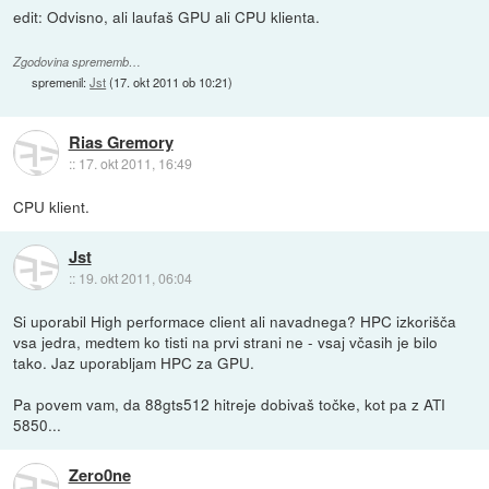
edit: Odvisno, ali laufaš GPU ali CPU klienta.
Zgodovina sprememb…
spremenil:
Jst
(
17. okt 2011 ob 10:21
)
Rias Gremory
::
17. okt 2011, 16:49
CPU klient.
Jst
::
19. okt 2011, 06:04
Si uporabil High performace client ali navadnega? HPC izkorišča
vsa jedra, medtem ko tisti na prvi strani ne - vsaj včasih je bilo
tako. Jaz uporabljam HPC za GPU.
Pa povem vam, da 88gts512 hitreje dobivaš točke, kot pa z ATI
5850...
Zero0ne