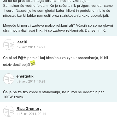
Ja če še prve strani tega foruma nihče ne vzdržuje....
Sam sicer še vedno foldam. Ko je računalnik prižgan, vendar samo
1 core. Nazadnje ko sem gledal kateri klient in podobno ni bilo še
ničesar, kar bi lahko namestil brez raziskovanja kako uporabljati.
Mogoče bi morali zadeva malce reklamirati? Včasih so se na glavni
strani pojavljali vsaj linki, ki so zadevo reklamirali. Danes ni nič.
jest10
::
9. avg 2011, 14:21
Če bi pri F@H potalali kaj bitcoinou za xyz ur procesiranja, bi bil
odziv dosti boljši
energetik
::
9. avg 2011, 16:28
Če je pa že tko vroče v stanovanju, ne bi mel še dodatnih par
100W zravn.
Rias Gremory
::
16. okt 2011, 22:14