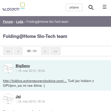
☰
Forum
»
Loža
»
Folding@Home Slo-Tech team
Folding@Home Slo-Tech team
85
/ 86
««
«
»
»»
BigSexy
::
19. mar 2010, 18:04
http://folding.extremeoverclocking.com/...
Tudi jaz foldam z
GPUjem, pa mi vse štima :)
Jst
::
19. mar 2010, 18:16