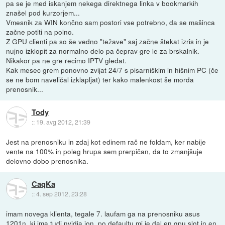
pa se je med iskanjem nekega direktnega linka v bookmarkih
znašel pod kurzorjem...
Vmesnik za WIN končno sam postori vse potrebno, da se mašinca
začne potiti na polno.
Z GPU clienti pa so še vedno "težave" saj začne štekat izris in je
nujno izklopit za normalno delo pa čeprav gre le za brskalnik.
Nikakor pa ne gre recimo IPTV gledat.
Kak mesec grem ponovno zvijat 24/7 s pisarniškim in hišnim PC (če
se ne bom naveličal izklapljat) ter kako malenkost še morda
prenosnik...
Tody
::
19. avg 2012, 21:39
Jest na prenosniku in zdaj kot edinem rač ne foldam, ker nabije
vente na 100% in poleg hrupa sem prerpičan, da to zmanjšuje
delovno dobo prenosnika.
CaqKa
::
4. sep 2012, 23:28
imam novega klienta, tegale 7. laufam ga na prenosniku asus
1201n, ki ima tudi nvidia ion. po defaultu mi je dal en gpu slot in en