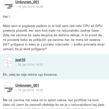
Unknown_001
::
19. jan 2014, 16:28
Hei !
Malo sem si pogledal zadevo in bi tudi sam rad neki CPU ali GPU
powerja posodil, ker sem bolj malo na računalniku zadnje čase.
Zdaj me zanima če vaša skupina še aktivno deluje, in bi prosil da
mi poveste kako se priključit, pa zanima me, če mora bit zadeva
24/7 prižgana in kako je z porabo interneta -> koliko prometa stvar
ustvari, če je skos prižgana?
jest10
::
19. jan 2014, 16:32
Eh, zdej se raje minira xyz kovance.
Unknown_001
::
19. jan 2014, 16:35
Ma ne zanima me neka oh in sploh valuta, ker profitiral ne bom
čisto nič (sem že zamudil obdobje ko se je z računalnikom kaj dalo
napraskat skupaj), kle je pa vsaj nekaj možnosti da bo nekaj