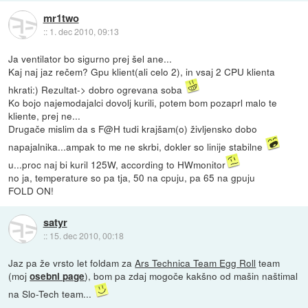
mr1two
::
1. dec 2010, 09:13
Ja ventilator bo sigurno prej šel ane...
Kaj naj jaz rečem? Gpu klient(ali celo 2), in vsaj 2 CPU klienta
hkrati:) Rezultat-> dobro ogrevana soba
Ko bojo najemodajalci dovolj kurili, potem bom pozaprl malo te
kliente, prej ne...
Drugače mislim da s F@H tudi krajšam(o) življensko dobo
napajalnika...ampak to me ne skrbi, dokler so linije stabilne
u...proc naj bi kuril 125W, according to HWmonitor
no ja, temperature so pa tja, 50 na cpuju, pa 65 na gpuju
FOLD ON!
satyr
::
15. dec 2010, 00:18
Jaz pa že vrsto let foldam za
Ars Technica Team Egg Roll
team
(moj
), bom pa zdaj mogoče kakšno od mašin naštimal
osebni page
na Slo-Tech team...