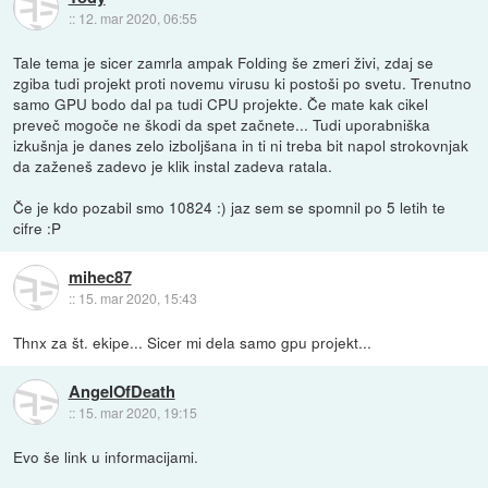
::
12. mar 2020, 06:55
Tale tema je sicer zamrla ampak Folding še zmeri živi, zdaj se
zgiba tudi projekt proti novemu virusu ki postoši po svetu. Trenutno
samo GPU bodo dal pa tudi CPU projekte. Če mate kak cikel
preveč mogoče ne škodi da spet začnete... Tudi uporabniška
izkušnja je danes zelo izboljšana in ti ni treba bit napol strokovnjak
da zaženeš zadevo je klik instal zadeva ratala.
Če je kdo pozabil smo 10824 :) jaz sem se spomnil po 5 letih te
cifre :P
mihec87
::
15. mar 2020, 15:43
Thnx za št. ekipe... Sicer mi dela samo gpu projekt...
AngelOfDeath
::
15. mar 2020, 19:15
Evo še link u informacijami.