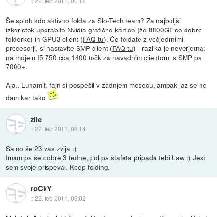
::
22. feb 2011, 00:18
Še sploh kdo aktivno folda za Slo-Tech team? Za najboljši
izkoristek uporabite Nvidia grafične kartice (že 8800GT so dobre
folderke) in GPU3 client (
FAQ tu
). Če foldate z večjedrnimi
procesorji, si nastavite SMP client (
FAQ tu
) - razlika je neverjetna;
na mojem I5 750 cca 1400 točk za navadnim clientom, s SMP pa
7000+.
Aja.. Lunamit, fajn si pospešil v zadnjem mesecu, ampak jaz se ne
dam kar tako
zile
::
22. feb 2011, 08:14
Samo še 23 vas zvija :)
Imam pa še dobre 3 tedne, pol pa štafeta pripada tebi Law :) Jest
sem svoje prispeval. Keep folding.
roCkY
::
22. feb 2011, 09:02