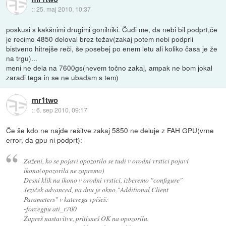
::
25. maj 2010, 10:37
poskusi s kakšnimi drugimi gonilniki. Čudi me, da nebi bil podprt,če
je recimo 4850 deloval brez težav(zakaj potem nebi podprli
bistveno hitrejše reči, še posebej po enem letu ali koliko časa je že
na trgu)...
meni ne dela na 7600gs(nevem točno zakaj, ampak ne bom jokal
zaradi tega in se ne ubadam s tem)
mr1two
::
6. sep 2010, 09:17
Če še kdo ne najde rešitve zakaj 5850 ne deluje z FAH GPU(vrne
error, da gpu ni podprt):
Zaženi, ko se pojavi opozorilo se tudi v orodni vrstici pojavi
ikona(opozorila ne zapremo)
Desni klik na ikono v orodni vrstici, izberemo "configure"
Jeziček advanced, na dnu je okno "Additional Client
Parameters" v katerega vpišeš:
-forcegpu ati_r700
Zapreš nastavitve, pritisneš OK na opozorilu.