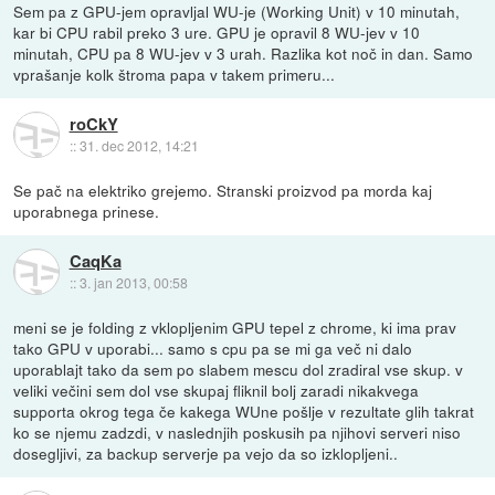
Sem pa z GPU-jem opravljal WU-je (Working Unit) v 10 minutah,
kar bi CPU rabil preko 3 ure. GPU je opravil 8 WU-jev v 10
minutah, CPU pa 8 WU-jev v 3 urah. Razlika kot noč in dan. Samo
vprašanje kolk štroma papa v takem primeru...
roCkY
::
31. dec 2012, 14:21
Se pač na elektriko grejemo. Stranski proizvod pa morda kaj
uporabnega prinese.
CaqKa
::
3. jan 2013, 00:58
meni se je folding z vklopljenim GPU tepel z chrome, ki ima prav
tako GPU v uporabi... samo s cpu pa se mi ga več ni dalo
uporablajt tako da sem po slabem mescu dol zradiral vse skup. v
veliki večini sem dol vse skupaj fliknil bolj zaradi nikakvega
supporta okrog tega če kakega WUne pošlje v rezultate glih takrat
ko se njemu zadzdi, v naslednjih poskusih pa njihovi serveri niso
dosegljivi, za backup serverje pa vejo da so izklopljeni..