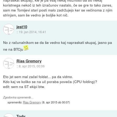
koristnega nekoč iz teh izračunov nastalo, če se gre to tako zares,
sam me Tomijevi stari posti malo zadržujejo ker se večinoma z njim
strinjam, sam še vedno je boljše kot nič.
jest10
::
19. jan 2014, 16:41
No z računalnikom se da še vedno kaj napraskati skupaj, jasno pa
ne na BTCju
Rias Gremory
::
8. apr 2015, 00:06
Eto jst sem mal začel foldat... pa da vidmo.
Kdo kaj ve koliko se na uč poraba poveča (CPU folding)?
edit: sem na ST ekipi btw.
Zgodovina sprememb…
spremenilo:
Rias Gremory
(
8. apr 2015 ob 00:07
)
Tody