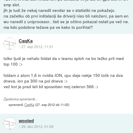
smp slot.
jih je tudi že nekaj naredil vendar se v statistiki ne pokažejo.
na začetku ob prvi inštalaciji še driverji niso bli naloženi, pa sem en
wu naredil z uniprocesor.. tisti se je očitno pokazal ostali pa več ne.
ma kdo podobne težave pa ve kako to porihtat?
CaqKa
::
27. sep 2012, 11:01
tolko ljudi je nehalo foldat da v teamu sploh ne bo težko prit med
top 100 :>
foldam z atom 1,6 in nvidia ION, cpu daje nekje 150 točk na dva
dneva, ion pa 300 na pol dneva :>
več kot je pred leti bil sposoben moj celeron 566 :>
Zgodovina sprememb…
spremenil:
CaqKa
(
27. sep 2012 ob 11:02
)
wooted
::
29. dec 2012, 01:39