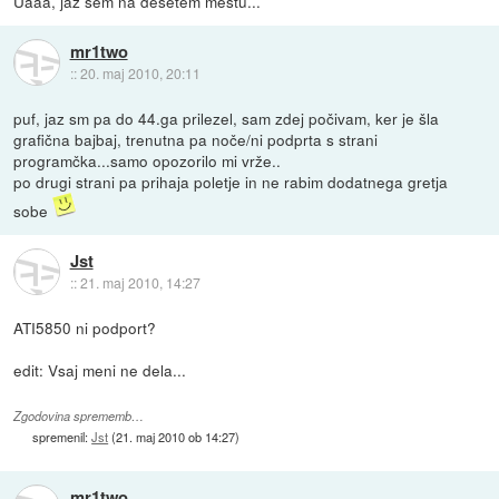
Uaaa, jaz sem na desetem mestu...
mr1two
::
20. maj 2010, 20:11
puf, jaz sm pa do 44.ga prilezel, sam zdej počivam, ker je šla
grafična bajbaj, trenutna pa noče/ni podprta s strani
programčka...samo opozorilo mi vrže..
po drugi strani pa prihaja poletje in ne rabim dodatnega gretja
sobe
Jst
::
21. maj 2010, 14:27
ATI5850 ni podport?
edit: Vsaj meni ne dela...
Zgodovina sprememb…
spremenil:
Jst
(
21. maj 2010 ob 14:27
)
mr1two