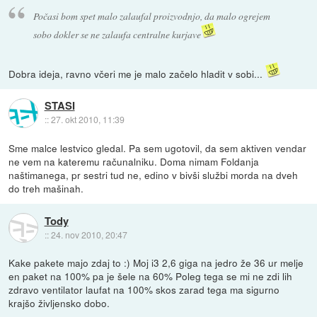
Počasi bom spet malo zalaufal proizvodnjo, da malo ogrejem
sobo dokler se ne zalaufa centralne kurjave
Dobra ideja, ravno včeri me je malo začelo hladit v sobi...
STASI
::
27. okt 2010, 11:39
Sme malce lestvico gledal. Pa sem ugotovil, da sem aktiven vendar
ne vem na kateremu računalniku. Doma nimam Foldanja
naštimanega, pr sestri tud ne, edino v bivši službi morda na dveh
do treh mašinah.
Tody
::
24. nov 2010, 20:47
Kake pakete majo zdaj to :) Moj i3 2,6 giga na jedro že 36 ur melje
en paket na 100% pa je šele na 60% Poleg tega se mi ne zdi lih
zdravo ventilator laufat na 100% skos zarad tega ma sigurno
krajšo življensko dobo.