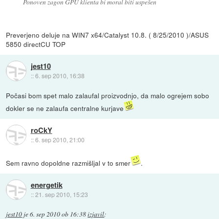
Ponoven zagon GPU klienta bi moral biti uspešen
Preverjeno deluje na WIN7 x64/Catalyst 10.8. ( 8/25/2010 )/ASUS
5850 directCU TOP
jest10
::
6. sep 2010, 16:38
Počasi bom spet malo zalaufal proizvodnjo, da malo ogrejem sobo
dokler se ne zalaufa centralne kurjave
roCkY
::
6. sep 2010, 21:00
Sem ravno dopoldne razmišljal v to smer
.
energetik
::
21. sep 2010, 15:23
jest10
je
6. sep 2010 ob 16:38
izjavil
: