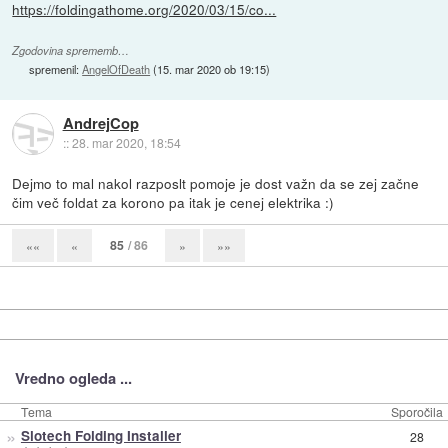
https://foldingathome.org/2020/03/15/co...
Zgodovina sprememb…
spremenil:
AngelOfDeath
(
15. mar 2020 ob 19:15
)
AndrejCop
::
28. mar 2020, 18:54
Dejmo to mal nakol razposlt pomoje je dost važn da se zej začne
čim več foldat za korono pa itak je cenej elektrika :)
85
/ 86
««
«
»
»»
Vredno ogleda ...
Tema
Sporočila
»
Slotech Folding Installer
28