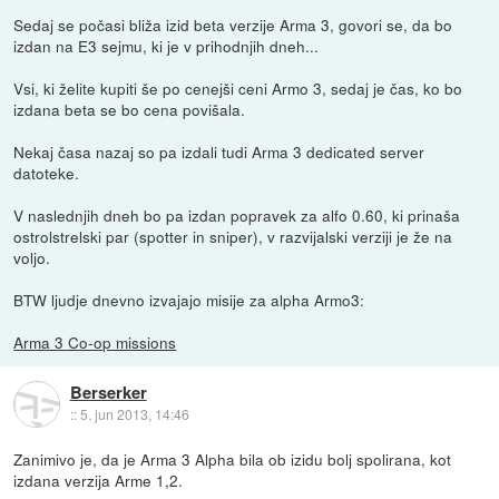
Sedaj se počasi bliža izid beta verzije Arma 3, govori se, da bo
izdan na E3 sejmu, ki je v prihodnjih dneh...
Vsi, ki želite kupiti še po cenejši ceni Armo 3, sedaj je čas, ko bo
izdana beta se bo cena povišala.
Nekaj časa nazaj so pa izdali tudi Arma 3 dedicated server
datoteke.
V naslednjih dneh bo pa izdan popravek za alfo 0.60, ki prinaša
ostrolstrelski par (spotter in sniper), v razvijalski verziji je že na
voljo.
BTW ljudje dnevno izvajajo misije za alpha Armo3:
Arma 3 Co-op missions
Berserker
::
5. jun 2013, 14:46
Zanimivo je, da je Arma 3 Alpha bila ob izidu bolj spolirana, kot
izdana verzija Arme 1,2.