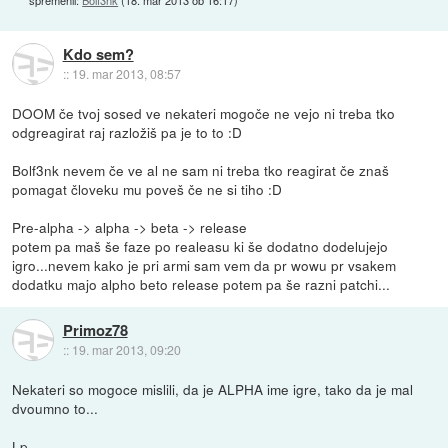
Kdo sem?
::
19. mar 2013, 08:57
DOOM če tvoj sosed ve nekateri mogoče ne vejo ni treba tko
odgreagirat raj razložiš pa je to to :D
Bolf3nk nevem če ve al ne sam ni treba tko reagirat če znaš
pomagat človeku mu poveš če ne si tiho :D
Pre-alpha -> alpha -> beta -> release
potem pa maš še faze po realeasu ki še dodatno dodelujejo
igro...nevem kako je pri armi sam vem da pr wowu pr vsakem
dodatku majo alpho beto release potem pa še razni patchi...
Primoz78
::
19. mar 2013, 09:20
Nekateri so mogoce mislili, da je ALPHA ime igre, tako da je mal
dvoumno to...
Lp