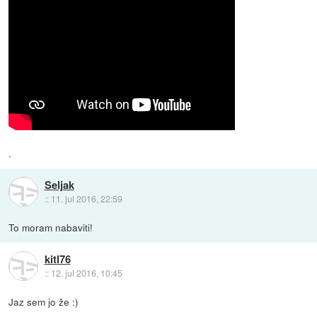
.
Seljak
::
11. jul 2016, 22:59
To moram nabaviti!
kitl76
::
12. jul 2016, 10:45
Jaz sem jo že :)