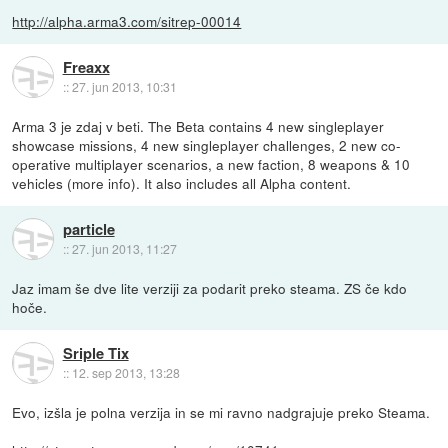
http://alpha.arma3.com/sitrep-00014
Freaxx
::
27. jun 2013, 10:31
Arma 3 je zdaj v beti. The Beta contains 4 new singleplayer
showcase missions, 4 new singleplayer challenges, 2 new co-
operative multiplayer scenarios, a new faction, 8 weapons & 10
vehicles (more info). It also includes all Alpha content.
particle
::
27. jun 2013, 11:27
Jaz imam še dve lite verziji za podarit preko steama. ZS če kdo
hoče.
Sriple Tix
::
12. sep 2013, 13:28
Evo, izšla je polna verzija in se mi ravno nadgrajuje preko Steama.