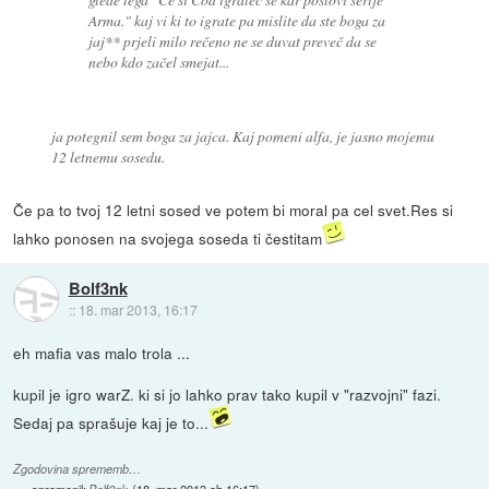
Arma." kaj vi ki to igrate pa mislite da ste boga za
jaj** prjeli milo rečeno ne se duvat preveč da se
nebo kdo začel smejat...
ja potegnil sem boga za jajca. Kaj pomeni alfa, je jasno mojemu
12 letnemu sosedu.
Če pa to tvoj 12 letni sosed ve potem bi moral pa cel svet.Res si
lahko ponosen na svojega soseda ti čestitam
Bolf3nk
::
18. mar 2013, 16:17
eh mafia vas malo trola ...
kupil je igro warZ. ki si jo lahko prav tako kupil v "razvojni" fazi.
Sedaj pa sprašuje kaj je to...
Zgodovina sprememb…
spremenil:
Bolf3nk
(
18. mar 2013 ob 16:17
)