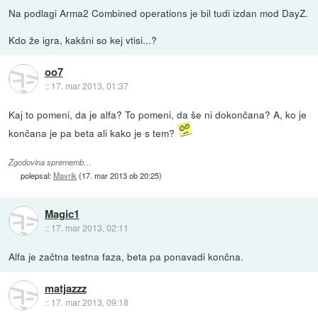
Na podlagi Arma2 Combined operations je bil tudi izdan mod DayZ.
Kdo že igra, kakšni so kej vtisi...?
oo7
::
17. mar 2013, 01:37
Kaj to pomeni, da je alfa? To pomeni, da še ni dokončana? A, ko je
končana je pa beta ali kako je s tem?
Zgodovina sprememb…
polepsal:
Mavrik
(
17. mar 2013 ob 20:25
)
Magic1
::
17. mar 2013, 02:11
Alfa je začtna testna faza, beta pa ponavadi končna.
matjazzz
::
17. mar 2013, 09:18