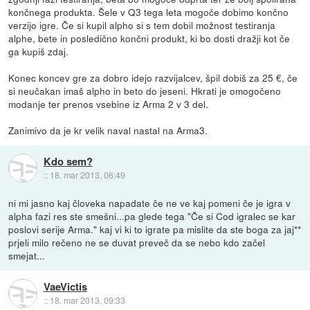
končnega produkta. Šele v Q3 tega leta mogoče dobimo končno
verzijo igre. Če si kupil alpho si s tem dobil možnost testiranja
alphe, bete in posledično končni produkt, ki bo dosti dražji kot če
ga kupiš zdaj.
Konec koncev gre za dobro idejo razvijalcev, špil dobiš za 25 €, če
si neučakan imaš alpho in beto do jeseni. Hkrati je omogočeno
modanje ter prenos vsebine iz Arma 2 v 3 del.
Zanimivo da je kr velik naval nastal na Arma3.
Kdo sem?
::
18. mar 2013, 06:49
ni mi jasno kaj človeka napadate če ne ve kaj pomeni če je igra v
alpha fazi res ste smešni...pa glede tega "Če si Cod igralec se kar
poslovi serije Arma." kaj vi ki to igrate pa mislite da ste boga za jaj**
prjeli milo rečeno ne se duvat preveč da se nebo kdo začel
smejat...
VaeVictis
::
18. mar 2013, 09:33