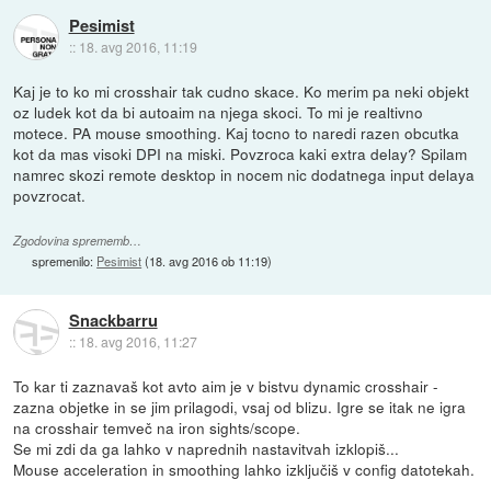
Pesimist
::
18. avg 2016, 11:19
Kaj je to ko mi crosshair tak cudno skace. Ko merim pa neki objekt
oz ludek kot da bi autoaim na njega skoci. To mi je realtivno
motece. PA mouse smoothing. Kaj tocno to naredi razen obcutka
kot da mas visoki DPI na miski. Povzroca kaki extra delay? Spilam
namrec skozi remote desktop in nocem nic dodatnega input delaya
povzrocat.
Zgodovina sprememb…
spremenilo:
Pesimist
(
18. avg 2016 ob 11:19
)
Snackbarru
::
18. avg 2016, 11:27
To kar ti zaznavaš kot avto aim je v bistvu dynamic crosshair -
zazna objetke in se jim prilagodi, vsaj od blizu. Igre se itak ne igra
na crosshair temveč na iron sights/scope.
Se mi zdi da ga lahko v naprednih nastavitvah izklopiš...
Mouse acceleration in smoothing lahko izključiš v config datotekah.