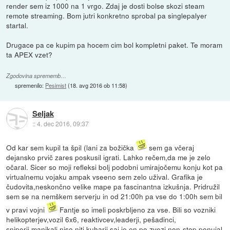
render sem iz 1000 na 1 vrgo. Zdaj je dosti bolse skozi steam
remote streaming. Bom jutri konkretno sprobal pa singlepalyer
startal.
Drugace pa ce kupim pa hocem cim bol kompletni paket. Te moram
ta APEX vzet?
Zgodovina sprememb…
spremenilo:
Pesimist
(
18. avg 2016 ob 11:58
)
Seljak
::
4. dec 2016, 09:37
Od kar sem kupil ta špil (lani za božička
sem ga včeraj
dejansko prvič zares poskusil igrati. Lahko rečem,da me je zelo
očaral. Sicer so moji refleksi bolj podobni umirajočemu konju kot pa
virtualnemu vojaku ampak vseeno sem zelo užival. Grafika je
čudovita,neskončno velike mape pa fascinantna izkušnja. Pridružil
sem se na nemškem serverju in od 21:00h pa vse do 1:00h sem bil
v pravi vojni
Fantje so imeli poskrbljeno za vse. Bili so vozniki
helikopterjev,vozil 6x6, reaktivcev,leaderji, pešadinci,
sniperji,manjkali niso niti kuharji saj je en po zvezi non-stop ponujal