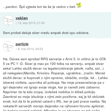
...pardon. Špil zgleda kot da še je vedno v beti
vaščan
::
12. sep 2013, 21:54
Sem probal deluje sicer vredu ampak dost cpu odvisna.
particle
::
8. mar 2014, 05:53
Ha. Danes sem sprobal RPG serverje v Armi 3. In očitno je to GTA
5 za PC !! :D. Sicer je max po 100 folka na serverju, ampak stvar
seka! Lahko služiš denar na legalen(obiranje jabolk, nafta, sol...)
ali nelegalen(Mamila, Krivolov, Ropanje, ugrabitve...)način. Moraš
služiti denar, si kupovati z njim opremo, oblačila, orožje, itd... Lahko
izbereš civilista, upornika ali policaja. Na moje presenečenje pa v
igri dejansko vsi igrajo svoje vloge, kar jo naredi zelo zabavno.
Naprimer če te kdo oropa, izvlečeš mobilca in kličeš policijo.
Zaenkrat so moje izkušnje z njimi zelo pozitivne, saj je bil občutek
enak, kot da bi te policist ustavil v IRL, ker je pač prava oseba. Na
nekaterih serverjih morajo dejansko na njihovem forumu aplicirat,
če hočejo postati policisti. Mikrofon je pa obvezen za tak način