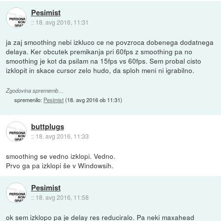
Pesimist
::
18. avg 2016, 11:31
ja zaj smoothing nebi izkluco ce ne povzroca dobenega dodatnega
delaya. Ker obcutek premikanja pri 60fps z smoothing pa no
smoothing je kot da psilam na 15fps vs 60fps. Sem probal cisto
izklopit in skace cursor zelo hudo, da sploh meni ni igrabilno.
Zgodovina sprememb…
spremenilo:
Pesimist
(
18. avg 2016 ob 11:31
)
buttplugs
::
18. avg 2016, 11:33
smoothing se vedno izklopi. Vedno.
Prvo ga pa izklopi še v Windowsih.
Pesimist
::
18. avg 2016, 11:58
ok sem izklopo pa je delay res reduciralo. Pa neki maxahead