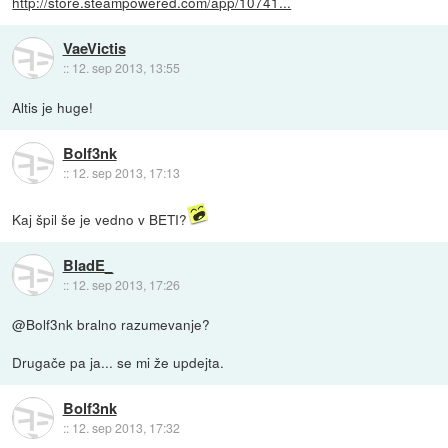
http://store.steampowered.com/app/10741...
VaeVictis
::
12. sep 2013, 13:55
Altis je huge!
Bolf3nk
::
12. sep 2013, 17:13
Kaj špil še je vedno v BETI?
BladE_
::
12. sep 2013, 17:26
@Bolf3nk bralno razumevanje?
Drugače pa ja... se mi že updejta.
Bolf3nk
::
12. sep 2013, 17:32