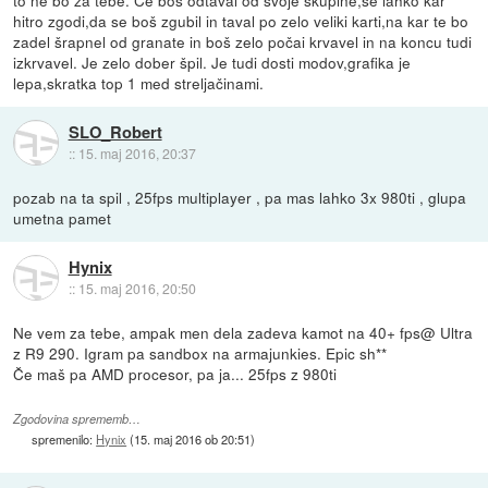
hitro zgodi,da se boš zgubil in taval po zelo veliki karti,na kar te bo
zadel šrapnel od granate in boš zelo počai krvavel in na koncu tudi
izkrvavel. Je zelo dober špil. Je tudi dosti modov,grafika je
lepa,skratka top 1 med streljačinami.
SLO_Robert
::
15. maj 2016, 20:37
pozab na ta spil , 25fps multiplayer , pa mas lahko 3x 980ti , glupa
umetna pamet
Hynix
::
15. maj 2016, 20:50
Ne vem za tebe, ampak men dela zadeva kamot na 40+ fps@ Ultra
z R9 290. Igram pa sandbox na armajunkies. Epic sh**
Če maš pa AMD procesor, pa ja... 25fps z 980ti
Zgodovina sprememb…
spremenilo:
Hynix
(
15. maj 2016 ob 20:51
)