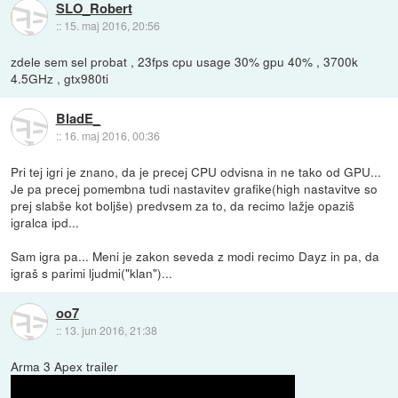
SLO_Robert
::
15. maj 2016, 20:56
zdele sem sel probat , 23fps cpu usage 30% gpu 40% , 3700k
4.5GHz , gtx980ti
BladE_
::
16. maj 2016, 00:36
Pri tej igri je znano, da je precej CPU odvisna in ne tako od GPU...
Je pa precej pomembna tudi nastavitev grafike(high nastavitve so
prej slabše kot boljše) predvsem za to, da recimo lažje opaziš
igralca ipd...
Sam igra pa... Meni je zakon seveda z modi recimo Dayz in pa, da
igraš s parimi ljudmi("klan")...
oo7
::
13. jun 2016, 21:38
Arma 3 Apex trailer