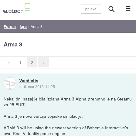
☰
Forum
»
Igre
»
Arma 3
Arma 3
«
1
2
»
VaeVictis
::
16. mar 2013, 11:25
Nekaj dni nazaj je bila izdana Arma 3 Alpha (trenutno je na Steamu
za 25 EUR).
Arma 3 je nova verzija vojaške simulacije.
ARMA 3 will be using the newest version of Bohemia Interactive's
own Real Virtuality game engine.