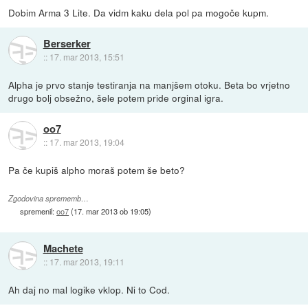
Dobim Arma 3 Lite. Da vidm kaku dela pol pa mogoče kupm.
Berserker
::
17. mar 2013, 15:51
Alpha je prvo stanje testiranja na manjšem otoku. Beta bo vrjetno
drugo bolj obsežno, šele potem pride orginal igra.
oo7
::
17. mar 2013, 19:04
Pa če kupiš alpho moraš potem še beto?
Zgodovina sprememb…
spremenil:
oo7
(
17. mar 2013 ob 19:05
)
Machete
::
17. mar 2013, 19:11
Ah daj no mal logike vklop. Ni to Cod.