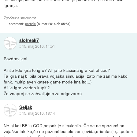
igranja.
Zgodovina sprememb…
spremenil:
particle
(
8. mar 2014 ob 05:54
)
slofreak7
::
15. maj 2016, 14:51
Pozdravljeni
Ali še kdo igra to igro? Ali je to klasicna igra kot bf,cod?
Ta igra naj bi bila prava vojaška simulacija, zato me zanima kako
funk. multiplayer(katere game mode ima itd...)
Ali je igro vredno kupiti?
Že vnaprej se zahvaljujem za odgovore:)
Seljak
::
15. maj 2016, 18:14
Ne ni kot BF in COD,ampak je simulacija. Če se ne spoznaš na
vojaško taktiko,če ne poznaš busole,zemljevida,orientacije,...potem
to ne bo za tebe. Če boš odtaval od svoje skupine,se lahko kar