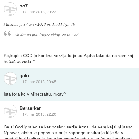
oo7
::
17. mar 2013, 20:23
Machete
je
17. mar 2013 ob 19:11
izjavil
:
Ah daj no mal logike vklop. Ni to Cod.
Ko,kupim COD je končna verzija ta je pa Alpha tako,da ne vem kaj
hočeš povedat?
galu
::
17. mar 2013, 20:45
Ista fora ko v Minecraftu. mkay?
Berserker
::
17. mar 2013, 22:20
Če si Cod igralec se kar poslovi serije Arma. Ne vem kaj ti ni jasno
Mpower, alpha je pogosto stanje zaprtega testiranja ki je še v
zgodnji fazi testiranja, beta bo mogoče odprta ter že bolj spolirana