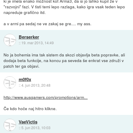
ki je imela enako možnost kot Arma3, da si jo lahko kupil že v
"razvojni" fazi. V tisti temi lepo razlaga, kako igra vsak teden lepo
napreduje grafično itd.
a v armi pa sedaj ne ve zakaj se gre.... my ass.
Berserker
::
19. mar 2013, 14:49
No ja bohemia ima tak sistem da skozi objavlja beta popravke, ali
dodaja beta funkcije, na koncu pa seveda še enkrat vse združi v
patch ter ga objavi.
m0f0x
::
4. jun 2013, 20:48
http://www.ausgamers.com/promotions/arm...
Če kdo hoče naj hitro klikne.
VaeVictis
::
5. jun 2013, 10:03