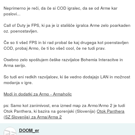
Neprimerno je reči, da če si COD igralec, da se od Arme kar
poslovi...
Call of Duty je FPS, ki pa je iz stališče igralca Arme zelo poarkaden
oz. poenostavljen.
Če so ti všeč FPS in bi rad probal še kaj drugega kot poenstavljen
COD, probaj Armo, če ti bo všeč cool, če ne tudi prav.
Osebno zelo spoštujem češke razvijalce Bohemia Interacitve in
Arma serijo.
So tudi eni redkih razvijalcev, ki še vedno dodajajo LAN in možnost
modanja v igre.
Modi in dodatki za Armo - Armaholic
ps: Samo kot zanimivost, ena izmed map za Armo/Armo 2 je tudi
Otok Panthera, ki bazira na gorenjski (Slovenija)
Otok Panthera
(SZ Slovenija) za Arma/Arma 2
DOOM_er