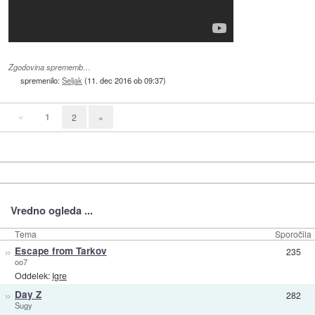
Zgodovina sprememb…
spremenilo:
Seljak
(
11. dec 2016 ob 09:37
)
«
1
2
»
Vredno ogleda ...
Tema
Sporočila
»
Escape from Tarkov
235
oo7
Oddelek:
Igre
»
Day Z
282
Sugy