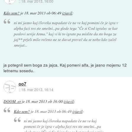
::
18. mar 2013, 16:00
Kdo sem?
je
18. mar 2013 ob 06:49
izjavil
:
ni mi jasno kaj človeka napadate če ne ve kaj pomeni če je igra v
alpha fazi res ste smešni...pa glede tega "Če si Cod igralec se kar
poslovi serije Arma." kaj vi ki to igrate pa mislite da ste boga za
jaj** prjeli milo rečeno ne se duvat preveč da se nebo kdo začel
smejat...
ja potegnil sem boga za jajca. Kaj pomeni alfa, je jasno mojemu 12
letnemu sosedu.
oo7
::
18. mar 2013, 16:14
DOOM_er
je
18. mar 2013 ob 16:00
izjavil
:
Kdo sem?
je
18. mar 2013 ob 06:49
izjavil
:
ni mi jasno kaj človeka napadate če ne ve kaj
pomeni če je igra v alpha fazi res ste smešni...pa
glede tega "Če si Cod igralec se kar poslovi serije