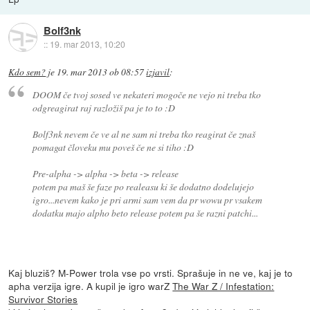
Bolf3nk
::
19. mar 2013, 10:20
Kdo sem?
je
19. mar 2013 ob 08:57
izjavil
:
DOOM če tvoj sosed ve nekateri mogoče ne vejo ni treba tko
odgreagirat raj razložiš pa je to to :D
Bolf3nk nevem če ve al ne sam ni treba tko reagirat če znaš
pomagat človeku mu poveš če ne si tiho :D
Pre-alpha -> alpha -> beta -> release
potem pa maš še faze po realeasu ki še dodatno dodelujejo
igro...nevem kako je pri armi sam vem da pr wowu pr vsakem
dodatku majo alpho beto release potem pa še razni patchi...
Kaj bluziš? M-Power trola vse po vrsti. Sprašuje in ne ve, kaj je to
apha verzija igre. A kupil je igro warZ
The War Z / Infestation:
Survivor Stories