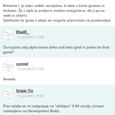
Bohemia I. je eden redkih razvijalcev, ki dela v korist igralcev in
fanbase. Že v alphi je podpora modom omogočena, dlc-ji pa so
redki in obširni.
VaeVicstis če igrate z ekipo se mogoče priporočam za prostovoljca.
BladE_
::
5. jun 2013, 17:34
Če kupimo zdaj alpha bomo lahko tudi beto igrali in potem še final
game?
connel
::
5. jun 2013, 17:36
Seveda.
Sriple Tix
::
5. jun 2013, 17:45
Prav zdajle se mi nadgrajuje na "običajno" 0.60 verzijo (nimam
nastavljeno na Development Build).