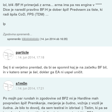
lol, bf4 /BF:H primerjaš z arma... arma ima pa res engine v *****
Dice je naredil pravilno BF:H je dober špil! Predvsem za tiste, ki
radi špila CoD, FPS (TDM) ...
lp
Zgodovina sprememb…
spremenilo:
klkkkkkkkkkk
(
14. jun 2014 ob 16:35
)
particle
::
14. jun 2014, 17:18
Sej ti si verjetno premlad, da bi se spomnil kaj je na začetku BF bil,
in v katero smer je šel, dokler ga EA ni uspel uničit.
s1m0n
::
14. jun 2014, 17:21
Po mojih par rundah in zgodovine od BF2 mi je Hardline mah
povprečen špil! Premikanje, merjenje je čudno, vožnja z vozili je
čudna. Je bilo to dovolj, da sem testiral in izbrisal :) Tistim, ki pa se