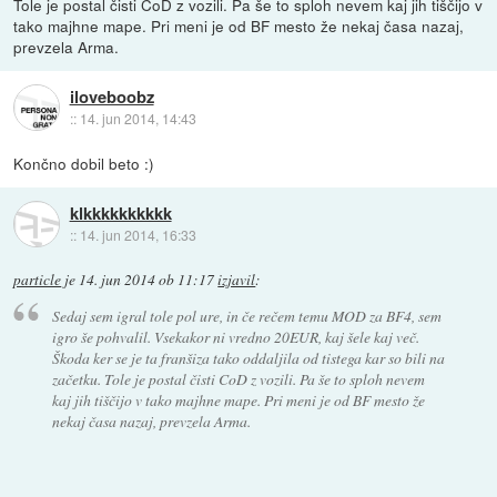
Tole je postal čisti CoD z vozili. Pa še to sploh nevem kaj jih tiščijo v
tako majhne mape. Pri meni je od BF mesto že nekaj časa nazaj,
prevzela Arma.
iloveboobz
::
14. jun 2014, 14:43
Končno dobil beto :)
klkkkkkkkkkk
::
14. jun 2014, 16:33
particle
je
14. jun 2014 ob 11:17
izjavil
:
Sedaj sem igral tole pol ure, in če rečem temu MOD za BF4, sem
igro še pohvalil. Vsekakor ni vredno 20EUR, kaj šele kaj več.
Škoda ker se je ta franšiza tako oddaljila od tistega kar so bili na
začetku. Tole je postal čisti CoD z vozili. Pa še to sploh nevem
kaj jih tiščijo v tako majhne mape. Pri meni je od BF mesto že
nekaj časa nazaj, prevzela Arma.