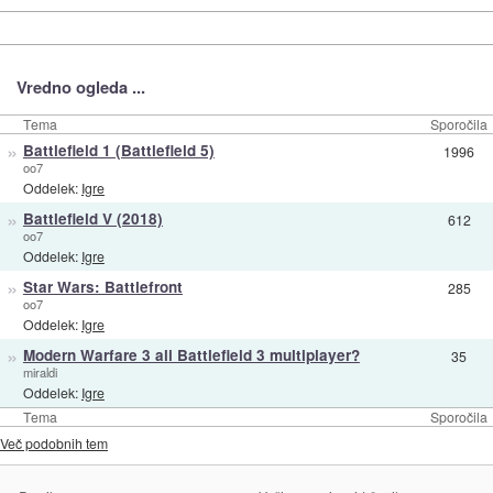
Vredno ogleda ...
Tema
Sporočila
»
Battlefield 1 (Battlefield 5)
1996
oo7
Oddelek:
Igre
»
Battlefield V (2018)
612
oo7
Oddelek:
Igre
»
Star Wars: Battlefront
285
oo7
Oddelek:
Igre
»
Modern Warfare 3 ali Battlefield 3 multiplayer?
35
miraldi
Oddelek:
Igre
Tema
Sporočila
Več podobnih tem