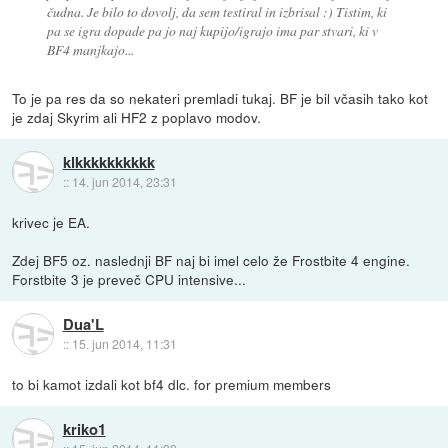
čudna. Je bilo to dovolj, da sem testiral in izbrisal :) Tistim, ki
pa se igra dopade pa jo naj kupijo/igrajo ima par stvari, ki v
BF4 manjkajo...
To je pa res da so nekateri premladi tukaj. BF je bil včasih tako kot
je zdaj Skyrim ali HF2 z poplavo modov.
klkkkkkkkkkk
::
14. jun 2014, 23:31
krivec je EA.
Zdej BF5 oz. naslednji BF naj bi imel celo že Frostbite 4 engine.
Forstbite 3 je preveč CPU intensive...
Dua'L
::
15. jun 2014, 11:31
to bi kamot izdali kot bf4 dlc. for premium members
kriko1