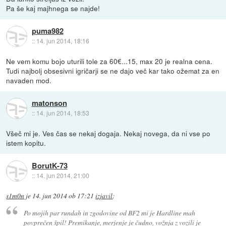
Pa še kaj majhnega se najde!
puma982
::
14. jun 2014, 18:16
Ne vem komu bojo uturili tole za 60€...15, max 20 je realna cena.
Tudi najbolj obsesivni igričarji se ne dajo več kar tako ožemat za en
navaden mod.
matonson
::
14. jun 2014, 18:53
Všeč mi je. Ves čas se nekaj dogaja. Nekaj novega, da ni vse po
istem kopitu.
BorutK-73
::
14. jun 2014, 21:00
s1m0n
je
14. jun 2014 ob 17:21
izjavil
:
Po mojih par rundah in zgodovine od BF2 mi je Hardline mah
povprečen špil! Premikanje, merjenje je čudno, vožnja z vozili je