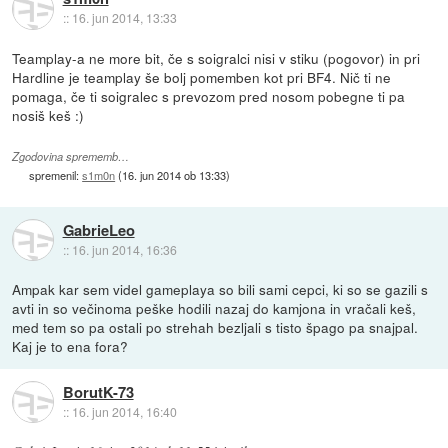
::
16. jun 2014, 13:33
Teamplay-a ne more bit, če s soigralci nisi v stiku (pogovor) in pri
Hardline je teamplay še bolj pomemben kot pri BF4. Nič ti ne
pomaga, če ti soigralec s prevozom pred nosom pobegne ti pa
nosiš keš :)
Zgodovina sprememb…
spremenil:
s1m0n
(
16. jun 2014 ob 13:33
)
GabrieLeo
::
16. jun 2014, 16:36
Ampak kar sem videl gameplaya so bili sami cepci, ki so se gazili s
avti in so večinoma peške hodili nazaj do kamjona in vračali keš,
med tem so pa ostali po strehah bezljali s tisto špago pa snajpal.
Kaj je to ena fora?
BorutK-73
::
16. jun 2014, 16:40