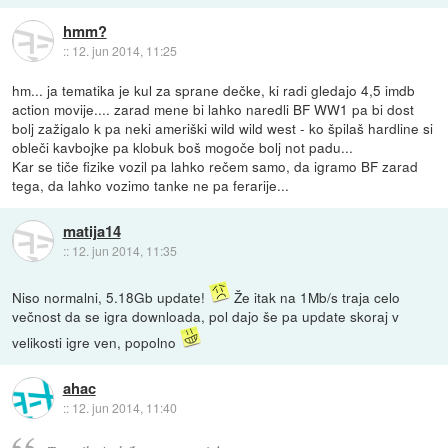
hmm?
::
12. jun 2014, 11:25
hm... ja tematika je kul za sprane dečke, ki radi gledajo 4,5 imdb
action movije.... zarad mene bi lahko naredli BF WW1 pa bi dost
bolj zažigalo k pa neki ameriški wild wild west - ko špilaš hardline si
obleči kavbojke pa klobuk boš mogoče bolj not padu...
Kar se tiče fizike vozil pa lahko rečem samo, da igramo BF zarad
tega, da lahko vozimo tanke ne pa ferarije...
matija14
::
12. jun 2014, 11:35
Niso normalni, 5.18Gb update!
Že itak na 1Mb/s traja celo
večnost da se igra downloada, pol dajo še pa update skoraj v
velikosti igre ven, popolno
ahac
::
12. jun 2014, 11:40