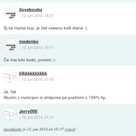
iloveboobz
::
12. jun 2014, 18:37
Sj če mama kup, je čist vseeno kolk stane :)
medenko
::
12. jun 2014, 19:17
Če ima kdo kodo, prosim :>
klkkkkkkkkkk
::
12. jun 2014, 21:05
Ja, fak
Skočm z motorjem iz stolpnice pa preživim z 100% hp
Jerry000
::
12. jun 2014, 21:11
iloveboobz
je
12. jun 2014 ob 18:37
izjavil
: