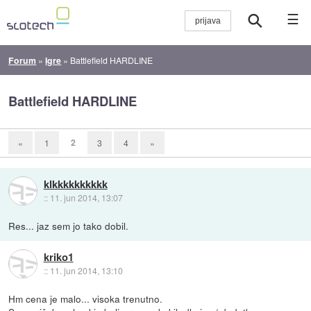
☰
Forum
»
Igre
»
Battlefield HARDLINE
Battlefield HARDLINE
2
«
1
3
4
»
klkkkkkkkkkk
::
11. jun 2014, 13:07
Res... jaz sem jo tako dobil.
kriko1
::
11. jun 2014, 13:10
Hm cena je malo... visoka trenutno.