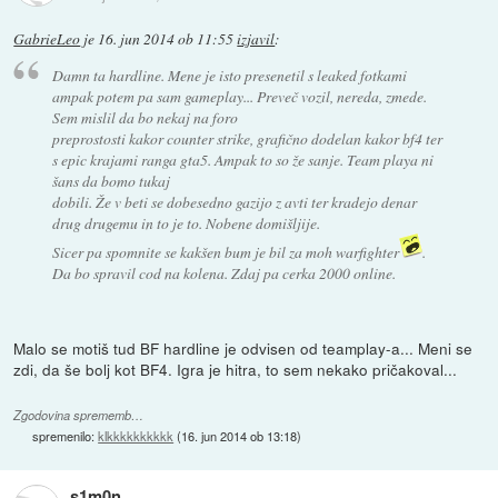
GabrieLeo
je
16. jun 2014 ob 11:55
izjavil
:
Damn ta hardline. Mene je isto presenetil s leaked fotkami
ampak potem pa sam gameplay... Preveč vozil, nereda, zmede.
Sem mislil da bo nekaj na foro
preprostosti kakor counter strike, grafično dodelan kakor bf4 ter
s epic krajami ranga gta5. Ampak to so že sanje. Team playa ni
šans da bomo tukaj
dobili. Že v beti se dobesedno gazijo z avti ter kradejo denar
drug drugemu in to je to. Nobene domišljije.
Sicer pa spomnite se kakšen bum je bil za moh warfighter
.
Da bo spravil cod na kolena. Zdaj pa cerka 2000 online.
Malo se motiš tud BF hardline je odvisen od teamplay-a... Meni se
zdi, da še bolj kot BF4. Igra je hitra, to sem nekako pričakoval...
Zgodovina sprememb…
spremenilo:
klkkkkkkkkkk
(
16. jun 2014 ob 13:18
)
s1m0n