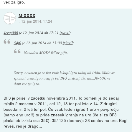
vec za igro.
M-XXXX
::
12. jun 2014, 17:24
Jerry000
je
12. jun 2014 ob 17:21
izjavil
:
54j0
je
12. jun 2014 ob 13:00
izjavil
:
Navaden MOD! 0€ or gtfo.
Sorry, neumen je ze tko vsak k kupi igro takoj ob izidu. Malo se
spomni, nedolgo nazaj je bil BF3 zastonj, tko da...30-60€ ne
dam vec za igro.
BF3 je prišel v začetku novembra 2011. To pomeni je do sedaj
minilo 2 meseca v 2011, cel 12, 13 ter pol leta v 14. Z drugimi
besedami: 2 leti ter pol. Če vsak teden igraš 1 uro v povprečju
(samo eno uro!!) te pride znesek igranja na uro (če si za BF3
plačal ob izzidu cca 35€): 35/ 125 (tednov): 28 centov na uro. Bogi
reveš, res je drago...