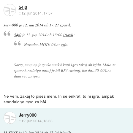
54j0
::
12. jun 2014, 17:57
Jerry000
je
12. jun 2014 ob 17:21
izjavil
:
54j0
je
12. jun 2014 ob 13:00
izjavil
:
Navaden MOD! 0€ or gtfo.
Sorry, neumen je ze tko vsak k kupi igro takoj ob izidu. Malo se
spomni, nedolgo nazaj je bil BF3 zastonj, tko da...30-60€ ne
dam vec za igro.
Ne vem, zakaj to pišeš meni. In še enkrat, to ni igra, ampak
standalone mod za bf4.
Jerry000
::
12. jun 2014, 18:33
M-XXXX
je
12. jun 2014 ob 17:24
izjavil
: