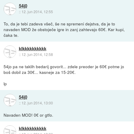
54j0
::
12. jun 2014, 12:55
To, da je tebi zadeva všeč, še ne spremeni dejstva, da je to
navaden MOD že obstoječe igre in zanj zahtevajo 60€. Kar kupi,
čaka te.
klkkkkkkkkkk
::
12. jun 2014, 12:58
54jo pa ne taklih bedarij govorit... zdele preoder je 60€ potme jo
boš dobil za 30€... kasneje za 15-20€.
lp
54j0
::
12. jun 2014, 13:00
Navaden MOD! 0€ or gtfo.
klkkkkkkkkkk