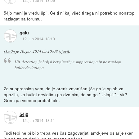
::
12. jun 2014, 13:06
54jo meni je vredu špil. Če ti ni kaj všeč ti tega ni potrebno nonstop
razlagat na forumu.
galu
::
12. jun 2014, 13:10
s1m0n
je
10. jun 2014 ob 20:08
izjavil
:
Hit-detection je boljši ker nimaš ne suppressiona in ne random
bullet deviationa.
Za suppression vem, da je orenk zmanjšan (če ga je sploh za
opaziti), za bullet deviation pa dvomim, da so ga "izklopili" - vir?
Grem pa vseeno probat tole.
54j0
::
12. jun 2014, 13:11
Tudi tebi ne bi bilo treba ves čas zagovarjati amd-jeve oslarije (ker
je pač za en drek), pa to vseeno počneš.