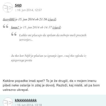
54j0
::
16. jun 2014, 12:07
Jerry000
je
15. jun 2014 ob 21:56
izjavil
:
hmm?
je
15. jun 2014 ob 14:37
izjavil
:
Lahko mi placajo da spilam da nebojo meli praznih
serverjev...
Ja tko kot 54j0 je plačan za igranje iger...vsaj tko zgleda iz
njegovega posta
Kakšne popadke imaš spet? To je že drugič, da v mojem imenu
pišeš neke oslarije in zdaj je dovolj. Razloži, kaj misliš, ali pa bom
ustrezno ukrepal.
klkkkkkkkkkk
::
16. jun 2014, 13:18