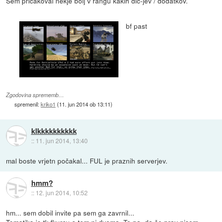
Sem pričakoval nekje bolj v rangu kakih dlc-jev / dodatkov.
bf past
Zgodovina sprememb…
spremenil:
kriko1
(
11. jun 2014 ob 13:11
)
klkkkkkkkkkk
::
11. jun 2014, 13:40
mal boste vrjetn počakal... FUL je praznih serverjev.
hmm?
::
12. jun 2014, 10:52
hm... sem dobil invite pa sem ga zavrnil...
Tematika je tk fkurcu o tem ni dvoma. To pa, da še prav nisem