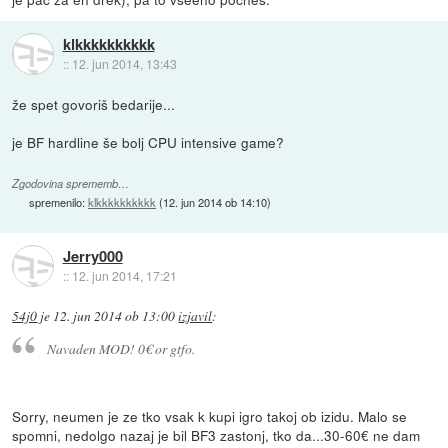
klkkkkkkkkkk
::
12. jun 2014, 13:43
že spet govoriš bedarije...
je BF hardline še bolj CPU intensive game?
Zgodovina sprememb…
spremenilo:
klkkkkkkkkkk
(
12. jun 2014 ob 14:10
)
Jerry000
::
12. jun 2014, 17:21
54j0
je
12. jun 2014 ob 13:00
izjavil
:
Navaden MOD! 0€ or gtfo.
Sorry, neumen je ze tko vsak k kupi igro takoj ob izidu. Malo se
spomni, nedolgo nazaj je bil BF3 zastonj, tko da...30-60€ ne dam