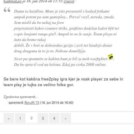
GabrieLeo
je
16. jun 2014 ob 11:55
izjavil
:
Damn ta hardline. Mene je isto presenetil s leaked fotkami
ampak potem pa sam gameplay... Preveč vozil, nereda, zmede.
Sem mislil da bo nekaj na foro
preprostosti kakor counter strike, grafično dodelan kakor bf4 ter
s epic krajami ranga gta5. Ampak to so že sanje. Team playa ni
šans da bomo tukaj
dobili. Že v beti se dobesedno gazijo z avti ter kradejo denar
drug drugemu in to je to. Nobene domišljije.
Sicer pa spomnite se kakšen bum je bil za moh warfighter
.
Da bo spravil cod na kolena. Zdaj pa cerka 2000 online.
Se bere kot kakšna free2play igra kjer je vsak player za sebe in
team play je tujka za večino folka gor.
Zgodovina sprememb…
spremenil:
BorutK-73
(
16. jun 2014 ob 16:40
)
2
«
1
3
4
»