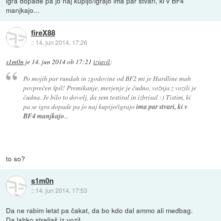
igra dopade pa jo naj kupijo/igrajo ima par stvari, ki v BF4
manjkajo...
fireX88
::
14. jun 2014, 17:26
s1m0n
je
14. jun 2014 ob 17:21
izjavil
:
Po mojih par rundah in zgodovine od BF2 mi je Hardline mah
povprečen špil! Premikanje, merjenje je čudno, vožnja z vozili je
čudna. Je bilo to dovolj, da sem testiral in izbrisal :) Tistim, ki
pa se igra dopade pa jo naj kupijo/igrajo
ima par stvari, ki v
BF4 manjkajo
...
to so?
s1m0n
::
14. jun 2014, 17:53
Da ne rabim letat pa čakat, da bo kdo dal ammo ali medbag.
Da lahko streljaš iz vozil.