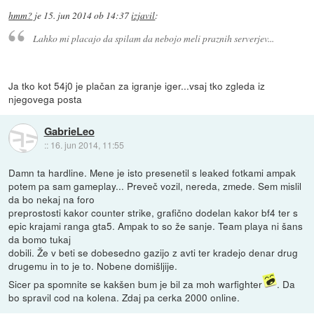
hmm?
je
15. jun 2014 ob 14:37
izjavil
:
Lahko mi placajo da spilam da nebojo meli praznih serverjev...
Ja tko kot 54j0 je plačan za igranje iger...vsaj tko zgleda iz
njegovega posta
GabrieLeo
::
16. jun 2014, 11:55
Damn ta hardline. Mene je isto presenetil s leaked fotkami ampak
potem pa sam gameplay... Preveč vozil, nereda, zmede. Sem mislil
da bo nekaj na foro
preprostosti kakor counter strike, grafično dodelan kakor bf4 ter s
epic krajami ranga gta5. Ampak to so že sanje. Team playa ni šans
da bomo tukaj
dobili. Že v beti se dobesedno gazijo z avti ter kradejo denar drug
drugemu in to je to. Nobene domišljije.
Sicer pa spomnite se kakšen bum je bil za moh warfighter
. Da
bo spravil cod na kolena. Zdaj pa cerka 2000 online.