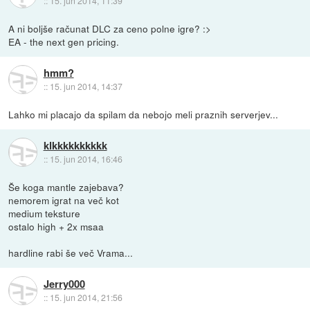
::
15. jun 2014, 11:39
A ni boljše računat DLC za ceno polne igre? :>
EA - the next gen pricing.
hmm?
::
15. jun 2014, 14:37
Lahko mi placajo da spilam da nebojo meli praznih serverjev...
klkkkkkkkkkk
::
15. jun 2014, 16:46
Še koga mantle zajebava?
nemorem igrat na več kot
medium teksture
ostalo high + 2x msaa
hardline rabi še več Vrama...
Jerry000
::
15. jun 2014, 21:56