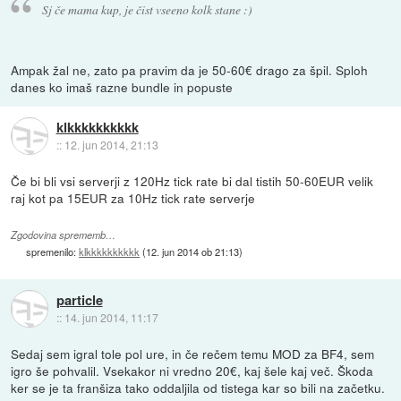
Sj če mama kup, je čist vseeno kolk stane :)
Ampak žal ne, zato pa pravim da je 50-60€ drago za špil. Sploh
danes ko imaš razne bundle in popuste
klkkkkkkkkkk
::
12. jun 2014, 21:13
Če bi bli vsi serverji z 120Hz tick rate bi dal tistih 50-60EUR velik
raj kot pa 15EUR za 10Hz tick rate serverje
Zgodovina sprememb…
spremenilo:
klkkkkkkkkkk
(
12. jun 2014 ob 21:13
)
particle
::
14. jun 2014, 11:17
Sedaj sem igral tole pol ure, in če rečem temu MOD za BF4, sem
igro še pohvalil. Vsekakor ni vredno 20€, kaj šele kaj več. Škoda
ker se je ta franšiza tako oddaljila od tistega kar so bili na začetku.