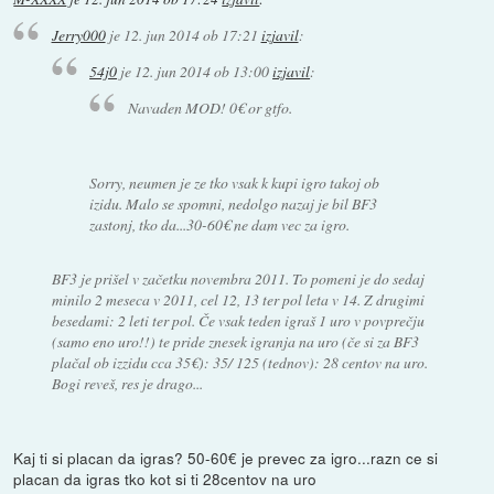
Jerry000
je
12. jun 2014 ob 17:21
izjavil
:
54j0
je
12. jun 2014 ob 13:00
izjavil
:
Navaden MOD! 0€ or gtfo.
Sorry, neumen je ze tko vsak k kupi igro takoj ob
izidu. Malo se spomni, nedolgo nazaj je bil BF3
zastonj, tko da...30-60€ ne dam vec za igro.
BF3 je prišel v začetku novembra 2011. To pomeni je do sedaj
minilo 2 meseca v 2011, cel 12, 13 ter pol leta v 14. Z drugimi
besedami: 2 leti ter pol. Če vsak teden igraš 1 uro v povprečju
(samo eno uro!!) te pride znesek igranja na uro (če si za BF3
plačal ob izzidu cca 35€): 35/ 125 (tednov): 28 centov na uro.
Bogi reveš, res je drago...
Kaj ti si placan da igras? 50-60€ je prevec za igro...razn ce si
placan da igras tko kot si ti 28centov na uro