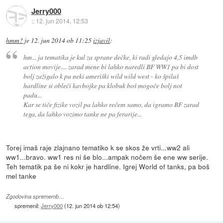
Jerry000
::
12. jun 2014, 12:53
hmm?
je
12. jun 2014 ob 11:25
izjavil
:
hm... ja tematika je kul za sprane dečke, ki radi gledajo 4,5 imdb
action movije.... zarad mene bi lahko naredli BF WW1 pa bi dost
bolj zažigalo k pa neki ameriški wild wild west - ko špilaš
hardline si obleči kavbojke pa klobuk boš mogoče bolj not
padu...
Kar se tiče fizike vozil pa lahko rečem samo, da igramo BF zarad
tega, da lahko vozimo tanke ne pa ferarije...
Torej imaš raje zlajnano tematiko k se skos že vrti...ww2 ali
ww1...bravo. ww1 res ni še blo...ampak nočem še ene ww serije.
Teh tematik pa še ni kokr je hardline. Igrej World of tanks, pa boš
mel tanke
Zgodovina sprememb…
spremenil:
Jerry000
(
12. jun 2014 ob 12:54
)