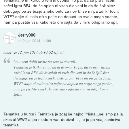
začel igrat BF4, da še sploh ni vseh dlc veni in da še špil skoz
debugajo pa že težijo zneko beto za nov bf se mi pa zdi kr focn.
WTF? dajte si malo mira pejte na dopust na svoje mega yachte,
nam pa pustite vsaj kako leto dni cajta da v miru odšpilamo špil...
Jerry000
::
12. jun 2014, 11:08
hmm?
je
12. jun 2014 ob 10:52
izjavil
:
hm... sem dobil invite pa sem ga zavrnil...
Tematika je tk fkurcu o tem ni dvoma. To pa, da še prav nisem
začel igrat BF4, da še sploh ni vseh dlc veni in da še špil skoz
debugajo pa že težijo zneko beto za nov bf se mi pa zdi kr focn.
WTF? dajte si malo mira pejte na dopust na svoje mega yachte,
nam pa pustite vsaj kako leto dni cajta da v miru odšpilamo
špil...
Tematika u kurcu? Tematika je zdaj še najbol frišna...sej smo pa ja
skos al WW2 al pa modern war dobival -.-, to je pa vsaj zanimiva
tematika