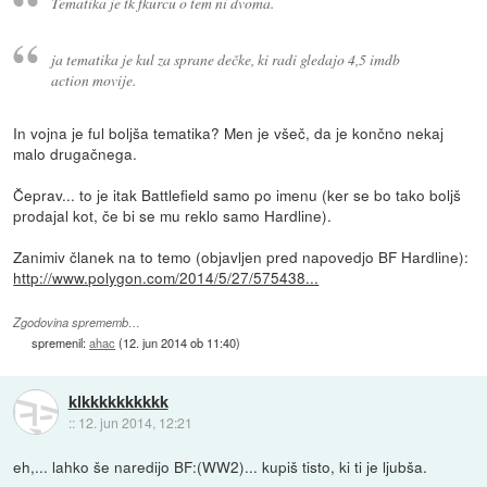
Tematika je tk fkurcu o tem ni dvoma.
ja tematika je kul za sprane dečke, ki radi gledajo 4,5 imdb
action movije.
In vojna je ful boljša tematika? Men je všeč, da je končno nekaj
malo drugačnega.
Čeprav... to je itak Battlefield samo po imenu (ker se bo tako boljš
prodajal kot, če bi se mu reklo samo Hardline).
Zanimiv članek na to temo (objavljen pred napovedjo BF Hardline):
http://www.polygon.com/2014/5/27/575438...
Zgodovina sprememb…
spremenil:
ahac
(
12. jun 2014 ob 11:40
)
klkkkkkkkkkk
::
12. jun 2014, 12:21
eh,... lahko še naredijo BF:(WW2)... kupiš tisto, ki ti je ljubša.