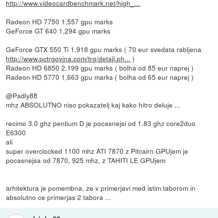
http://www.videocardbenchmark.net/high_...
Radeon HD 7750 1,557 gpu marks
GeForce GT 640 1,294 gpu marks
GeForce GTX 550 Ti 1,918 gpu marks ( 70 eur svedata rabljena
http://www.pctrgovina.com/trg/detajl.ph...
)
Radeon HD 6850 2,199 gpu marks ( bolha od 85 eur naprej )
Radeon HD 5770 1,663 gpu marks ( bolha od 65 eur naprej )
@Padly88
mhz ABSOLUTNO niso pokazatelj kaj kako hitro deluje ...
recimo 3.0 ghz pentium D je pocasnejsi od 1.83 ghz core2duo
E6300
ali
super overclocked 1100 mhz ATI 7870 z Pitcairn GPUjem je
pocasnejsa od 7870, 925 mhz, z TAHITI LE GPUjem
arhitektura je pomembna, ze v primerjavi med istim taborom in
absolutno ce primerjas 2 tabora ...