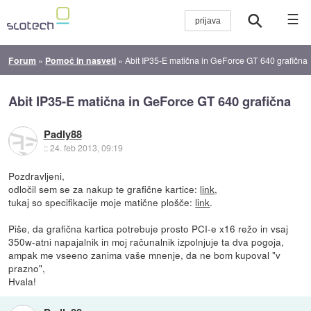
☰
Forum
»
Pomoč in nasveti
»
Abit IP35-E matična in GeForce GT 640 grafična
Abit IP35-E matična in GeForce GT 640 grafična
Padly88
::
24. feb 2013, 09:19
Pozdravljeni,
odločil sem se za nakup te grafične kartice:
link
,
tukaj so specifikacije moje matične plošče:
link
.
Piše, da grafična kartica potrebuje prosto PCI-e x16 režo in vsaj
350w-atni napajalnik in moj računalnik izpolnjuje ta dva pogoja,
ampak me vseeno zanima vaše mnenje, da ne bom kupoval "v
prazno",
Hvala!