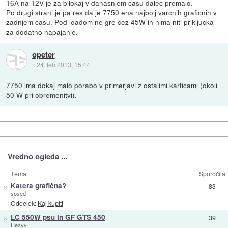
16A na 12V je za bilokaj v danasnjem casu dalec premalo.
Po drugi strani je pa res da je 7750 ena najbolj varcnih graficnih v
zadnjem casu. Pod loadom ne gre cez 45W in nima niti prikljucka
za dodatno napajanje.
opeter
::
24. feb 2013, 15:44
7750 ima dokaj malo porabo v primerjavi z ostalimi karticami (okoli
50 W pri obremenitvi).
Vredno ogleda ...
Tema
Sporočila
»
Katera grafična?
83
sosed
Oddelek:
Kaj kupiti
»
LC 550W psu in GF GTS 450
39
Heavy