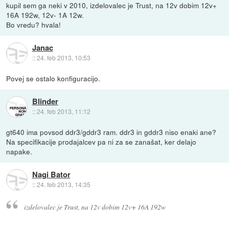
kupil sem ga neki v 2010, izdelovalec je Trust, na 12v dobim 12v+
16A 192w, 12v- 1A 12w.
Bo vredu? hvala!
Janac
::
24. feb 2013, 10:53
Povej se ostalo konfiguracijo.
Blinder
::
24. feb 2013, 11:12
gt640 ima povsod ddr3/gddr3 ram. ddr3 in gddr3 niso enaki ane?
Na specifikacije prodajalcev pa ni za se zanašat, ker delajo
napake.
Nagi Bator
::
24. feb 2013, 14:35
izdelovalec je Trust, na 12v dobim 12v+ 16A 192w