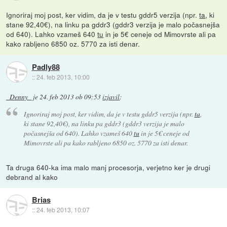
Ignoriraj moj post, ker vidim, da je v testu gddr5 verzija (npr.
ta
, ki
stane 92,40€), na linku pa gddr3 (gddr3 verzija je malo počasnejša
od 640). Lahko vzameš 640
tu
in je 5€ ceneje od Mimovrste ali pa
kako rabljeno 6850 oz. 5770 za isti denar.
Padly88
::
24. feb 2013, 10:00
_Denny_
je
24. feb 2013 ob 09:53
izjavil
:
Ignoriraj moj post, ker vidim, da je v testu gddr5 verzija (npr.
ta
,
ki stane 92,40€), na linku pa gddr3 (gddr3 verzija je malo
počasnejša od 640). Lahko vzameš 640
tu
in je 5€ ceneje od
Mimovrste ali pa kako rabljeno 6850 oz. 5770 za isti denar.
Ta druga 640-ka ima malo manj procesorja, verjetno ker je drugi
debrand al kako
Brias
::
24. feb 2013, 10:07