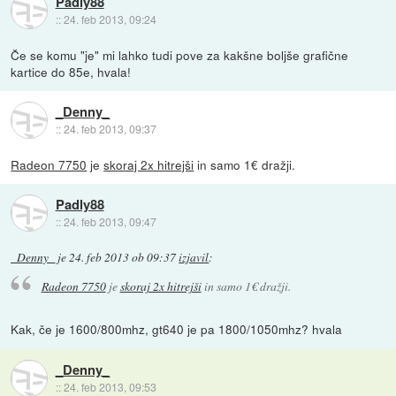
Padly88
::
24. feb 2013, 09:24
Če se komu "je" mi lahko tudi pove za kakšne boljše grafične
kartice do 85e, hvala!
_Denny_
::
24. feb 2013, 09:37
Radeon 7750
je
skoraj 2x hitrejši
in samo 1€ dražji.
Padly88
::
24. feb 2013, 09:47
_Denny_
je
24. feb 2013 ob 09:37
izjavil
:
Radeon 7750
je
skoraj 2x hitrejši
in samo 1€ dražji.
Kak, če je 1600/800mhz, gt640 je pa 1800/1050mhz? hvala
_Denny_
::
24. feb 2013, 09:53