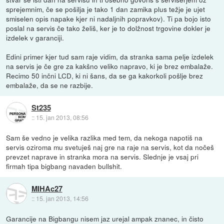
sprejemnim, če se pošilja je tako 1 dan zamika plus težje je ujet
smiselen opis napake kjer ni nadaljnih popravkov). Ti pa bojo isto
poslal na servis če tako želiš, ker je to dolžnost trgovine dokler je
izdelek v garanciji.
Edini primer kjer tud sam raje vidim, da stranka sama pelje izdelek
na servis je če gre za kakšno veliko napravo, ki je brez embalaže.
Recimo 50 inčni LCD, ki ni šans, da se ga kakorkoli pošlje brez
embalaže, da se ne razbije.
St235
::
15. jan 2013, 08:56
Sam še vedno je velika razlika med tem, da nekoga napotiš na
servis oziroma mu svetuješ naj gre na raje na servis, kot da nočeš
prevzet naprave in stranka mora na servis. Slednje je vsaj pri
firmah tipa bigbang navaden bullshit.
MIHAc27
::
15. jan 2013, 14:56
Garancije na Bigbangu nisem jaz urejal ampak znanec, in čisto