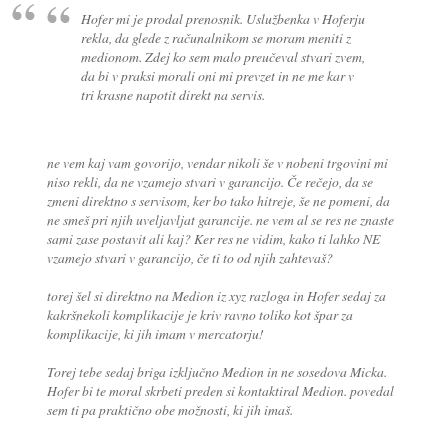
Hofer mi je prodal prenosnik. Uslužbenka v Hoferju
rekla, da glede z računalnikom se moram meniti z
medionom. Zdej ko sem malo preučeval stvari zvem,
da bi v praksi morali oni mi prevzet in ne me kar v
tri krasne napotit direkt na servis.
ne vem kaj vam govorijo, vendar nikoli še v nobeni trgovini mi
niso rekli, da ne vzamejo stvari v garancijo. Če rečejo, da se
zmeni direktno s servisom, ker bo tako hitreje, še ne pomeni, da
ne smeš pri njih uveljavljat garancije. ne vem al se res ne znaste
sami zase postavit ali kaj? Ker res ne vidim, kako ti lahko NE
vzamejo stvari v garancijo, če ti to od njih zahtevaš?
torej šel si direktno na Medion iz xyz razloga in Hofer sedaj za
kakršnekoli komplikacije je kriv ravno toliko kot špar za
komplikacije, ki jih imam v mercatorju!
Torej tebe sedaj briga izključno Medion in ne sosedova Micka.
Hofer bi te moral skrbeti preden si kontaktiral Medion. povedal
sem ti pa praktično obe možnosti, ki jih imaš.