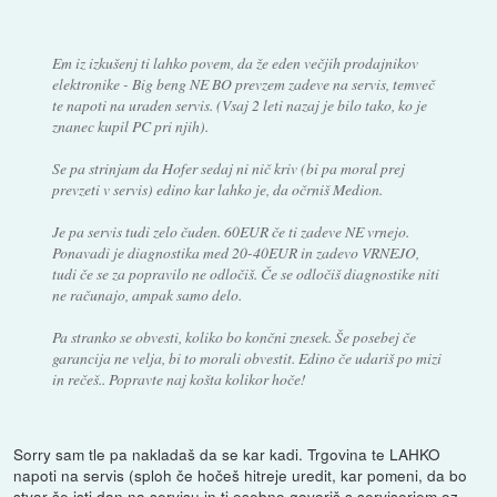
Em iz izkušenj ti lahko povem, da že eden večjih prodajnikov
elektronike - Big beng NE BO prevzem zadeve na servis, temveč
te napoti na uraden servis. (Vsaj 2 leti nazaj je bilo tako, ko je
znanec kupil PC pri njih).
Se pa strinjam da Hofer sedaj ni nič kriv (bi pa moral prej
prevzeti v servis) edino kar lahko je, da očrniš Medion.
Je pa servis tudi zelo čuden. 60EUR če ti zadeve NE vrnejo.
Ponavadi je diagnostika med 20-40EUR in zadevo VRNEJO,
tudi če se za popravilo ne odločiš. Če se odločiš diagnostike niti
ne računajo, ampak samo delo.
Pa stranko se obvesti, koliko bo končni znesek. Še posebej če
garancija ne velja, bi to morali obvestit. Edino če udariš po mizi
in rečeš.. Popravte naj košta kolikor hoče!
Sorry sam tle pa nakladaš da se kar kadi. Trgovina te LAHKO
napoti na servis (sploh če hočeš hitreje uredit, kar pomeni, da bo
stvar še isti dan na servisu in ti osebno govoriš s serviserjem oz