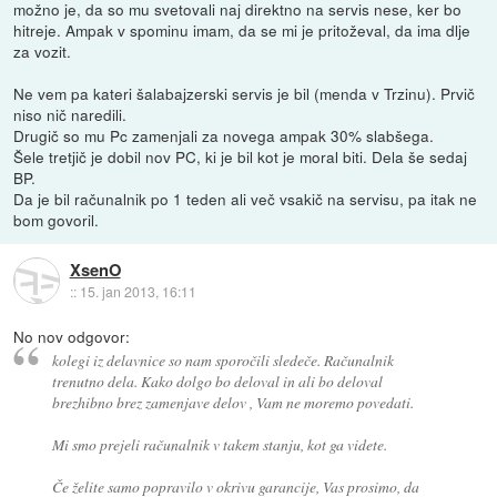
možno je, da so mu svetovali naj direktno na servis nese, ker bo
hitreje. Ampak v spominu imam, da se mi je pritoževal, da ima dlje
za vozit.
Ne vem pa kateri šalabajzerski servis je bil (menda v Trzinu). Prvič
niso nič naredili.
Drugič so mu Pc zamenjali za novega ampak 30% slabšega.
Šele tretjič je dobil nov PC, ki je bil kot je moral biti. Dela še sedaj
BP.
Da je bil računalnik po 1 teden ali več vsakič na servisu, pa itak ne
bom govoril.
XsenO
::
15. jan 2013, 16:11
No nov odgovor:
kolegi iz delavnice so nam sporočili sledeče. Računalnik
trenutno dela. Kako dolgo bo deloval in ali bo deloval
brezhibno brez zamenjave delov , Vam ne moremo povedati.
Mi smo prejeli računalnik v takem stanju, kot ga videte.
Če želite samo popravilo v okrivu garancije, Vas prosimo, da