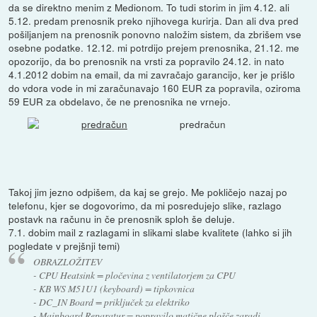
da se direktno menim z Medionom. To tudi storim in jim 4.12. ali
5.12. predam prenosnik preko njihovega kurirja. Dan ali dva pred
pošiljanjem na prenosnik ponovno naložim sistem, da zbrišem vse
osebne podatke. 12.12. mi potrdijo prejem prenosnika, 21.12. me
opozorijo, da bo prenosnik na vrsti za popravilo 24.12. in nato
4.1.2012 dobim na email, da mi zavračajo garancijo, ker je prišlo
do vdora vode in mi zaračunavajo 160 EUR za popravila, oziroma
59 EUR za obdelavo, če ne prenosnika ne vrnejo.
predračun
Takoj jim jezno odpišem, da kaj se grejo. Me pokličejo nazaj po
telefonu, kjer se dogovorimo, da mi posredujejo slike, razlago
postavk na računu in če prenosnik sploh še deluje.
7.1. dobim mail z razlagami in slikami slabe kvalitete (lahko si jih
pogledate v prejšnji temi)
OBRAZLOŽITEV
- CPU Heatsink = pločevina z ventilatorjem za CPU
- KB WS M51U1 (keyboard) = tipkovnica
- DC_IN Board = priključek za elektriko
- Mainboard Reparatur = popravilo matične plošče zaradi