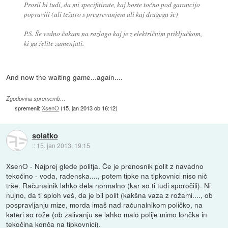
Prosil bi tudi, da mi specifitirate, kaj boste točno pod garancijo
popravili (ali težavo s pregrevanjem ali kaj drugega še)
P.S. Še vedno čakam na razlago kaj je z električnim priključkom,
ki ga želite zamenjati.
And now the waiting game...again....
Zgodovina sprememb…
spremenil:
XsenO
(
15. jan 2013 ob 16:12
)
solatko
::
15. jan 2013, 19:15
XsenO - Najprej glede politja. Če je prenosnik polit z navadno
tekočino - voda, radenska...., potem tipke na tipkovnici niso nič
trše. Računalnik lahko dela normalno (kar so ti tudi sporočili). Ni
nujno, da ti sploh veš, da je bil polit (kakšna vaza z rožami...., ob
pospravljanju mize, morda imaš nad računalnikom poličko, na
kateri so rože (ob zalivanju se lahko malo polije mimo lončka in
tekočina konča na tipkovnici).