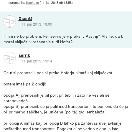
spremenilo:
blackbfm
(
11. jan 2013 ob 18:56
)
XsenO
::
11. jan 2013, 19:00
Hmm ne bo problem, ker servis je v praksi v Avstriji? Mislite, da bi
moral vključiti v reševanje tudi Hofer?
šernk
::
11. jan 2013, 19:14
Če nisi prenosnik poslal preko Hoferja nimaš kaj vključevat.
potem imaš pa 2 opciji:
opcija A) prenosnik je bil polit pri tebi in zato ne veš ali se
sprenevedaš
opcija B) prenosnik se je polil med transportom, to pomeni, da če je
bil primerno zaščiten, je uničena (polita) tudi embalaža.
pri opciji A nimaš kaj, pri opciji B lahko pa zahtevaš uveljavljanje
poškodbe med transportom. Pogovarjaj se vedno z eno in isto