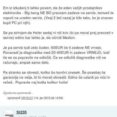
Em iz izkušenj ti lahko povem, da že eden večjih prodajnikov
elektronike - Big beng NE BO prevzem zadeve na servis, temveč te
napoti na uraden servis. (Vsaj 2 leti nazaj je bilo tako, ko je znanec
kupil PC pri njih).
Se pa strinjam da Hofer sedaj ni nič kriv (bi pa moral prej prevzeti v
servis) edino kar lahko je, da očrniš Medion.
Je pa servis tudi zelo čuden. 60EUR če ti zadeve NE vrnejo.
Ponavadi je diagnostika med 20-40EUR in zadevo VRNEJO, tudi
če se za popravilo ne odločiš. Če se odločiš diagnostike niti ne
računajo, ampak samo delo.
Pa stranko se obvesti, koliko bo končni znesek. Še posebej če
garancija ne velja, bi to morali obvestit. Edino če udariš po mizi in
rečeš.. Popravte naj košta kolikor hoče!
Zgodovina sprememb…
spremenil:
MIHAc27
(
14. jan 2013 ob 14:54
)
St235