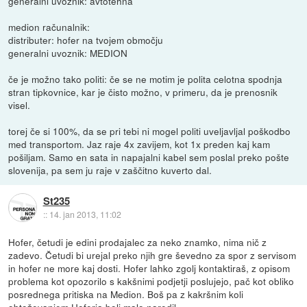
generalni uvoznik: avtotehna
medion računalnik:
distributer: hofer na tvojem območju
generalni uvoznik: MEDION
če je možno tako politi: če se ne motim je polita celotna spodnja
stran tipkovnice, kar je čisto možno, v primeru, da je prenosnik
visel.
torej če si 100%, da se pri tebi ni mogel politi uveljavljal poškodbo
med transportom. Jaz raje 4x zavijem, kot 1x preden kaj kam
pošiljam. Samo en sata in napajalni kabel sem poslal preko pošte
slovenija, pa sem ju raje v zaščitno kuverto dal.
St235
::
14. jan 2013, 11:02
Hofer, četudi je edini prodajalec za neko znamko, nima nič z
zadevo. Četudi bi urejal preko njih gre ševedno za spor z servisom
in hofer ne more kaj dosti. Hofer lahko zgolj kontaktiraš, z opisom
problema kot opozorilo s kakšnimi podjetji poslujejo, pač kot obliko
posrednega pritiska na Medion. Boš pa z kakršnim koli
obtoževanjem Hoferja bolj malo naredil.