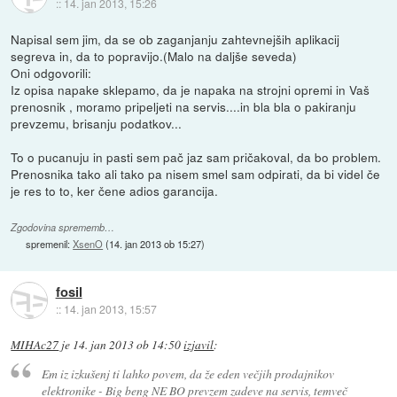
::
14. jan 2013, 15:26
Napisal sem jim, da se ob zaganjanju zahtevnejših aplikacij
segreva in, da to popravijo.(Malo na daljše seveda)
Oni odgovorili:
Iz opisa napake sklepamo, da je napaka na strojni opremi in Vaš
prenosnik , moramo pripeljeti na servis....in bla bla o pakiranju
prevzemu, brisanju podatkov...
To o pucanuju in pasti sem pač jaz sam pričakoval, da bo problem.
Prenosnika tako ali tako pa nisem smel sam odpirati, da bi videl če
je res to to, ker čene adios garancija.
Zgodovina sprememb…
spremenil:
XsenO
(
14. jan 2013 ob 15:27
)
fosil
::
14. jan 2013, 15:57
MIHAc27
je
14. jan 2013 ob 14:50
izjavil
:
Em iz izkušenj ti lahko povem, da že eden večjih prodajnikov
elektronike - Big beng NE BO prevzem zadeve na servis, temveč