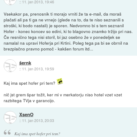
::
11. jan 2013, 19:46
Vsekakor pa, prenosnik ti morajo vrniti že ta e-mail, da moraš
plačati ali pa ti ga ne vrnejo (glede na to, da te niso seznanili s
stroški, ki bodo nastali) je sporen. Nedvomno bi s tem seznanil
Hofer - konec koncev so edini, ki to blagovno znamko tržijo pri nas.
Če resnično tega nisi storil, bi jaz osebno že v ponedeljek se
namalal na upravi Hoferja pri Krtini. Poleg tega pa bi se obrnil na
brezplačno pravno pomoč - kakšen forum itd...
šernk
::
11. jan 2013, 19:59
Kaj ima spet hofer pri tem?
nič jst grem špar tožit, ker mi v merkatorju niso hotel vzet vzet
razbitega TVja v garancijo.
XsenO
::
11. jan 2013, 20:03
Kaj ima spet hofer pri tem?