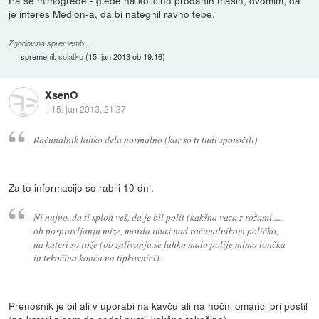
je interes Medion-a, da bi nategnil ravno tebe.
Zgodovina sprememb…
spremenil:
solatko
(
15. jan 2013 ob 19:16
)
XsenO
::
15. jan 2013, 21:37
Računalnik lahko dela normalno (kar so ti tudi sporočili)
Za to informacijo so rabili 10 dni.
Ni nujno, da ti sploh veš, da je bil polit (kakšna vaza z rožami....,
ob pospravljanju mize, morda imaš nad računalnikom poličko,
na kateri so rože (ob zalivanju se lahko malo polije mimo lončka
in tekočina konča na tipkovnici).
Prenosnik je bil ali v uporabi na kavču ali na nočni omarici pri postil
(na kateri nisem do sedaj pustil kakšne tekočine)