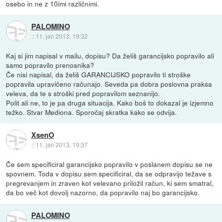
osebo in ne z 10imi različnimi.
PALOMINO
::
11. jan 2013, 19:32
Kaj si jim napisal v mailu, dopisu? Da želiš garancijsko popravilo ali
samo popravilo prenosnika?
Če nisi napisal, da želiš GARANCIJSKO popravilo ti stroške
popravila upravičeno računajo. Seveda pa dobra poslovna praksa
veleva, da te s stroški pred popravilom seznanijo.
Polit ali ne, to je pa druga situacija. Kako boš to dokazal je izjemno
težko. Stvar Mediona. Sporočaj skratka kako se odvija.
XsenO
::
11. jan 2013, 19:37
Če sem specificiral garancijsko popravilo v poslanem dopisu se ne
spovnem. Toda v dopisu sem specificiral, da se odpravijo težave s
pregrevanjem in zraven kot velevano priložil račun, ki sem smatral,
da bo več kot dovolj nazorno, da popravilo naj bo garancijsko.
PALOMINO