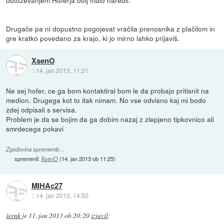
Drugače pa ni dopustno pogojevat vračila prenosnika z plačilom in
gre kratko povedano za krajo, ki jo mirno lahko prijaviš.
XsenO
::
14. jan 2013, 11:21
Ne sej hofer, ce ga bom kontaktiral bom le da probajo pritisnit na
medion. Drugega kot to itak nimam. No vse odvisno kaj mi bodo
zdej odpisali s servisa.
Problem je da se bojim da ga dobim nazaj z zlepjeno tipkovnico ali
smrdecega pokavi
Zgodovina sprememb…
spremenil:
XsenO
(
14. jan 2013 ob 11:25
)
MIHAc27
::
14. jan 2013, 14:50
šernk
je
11. jan 2013 ob 20:20
izjavil
: