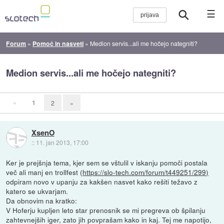
☰
Forum
»
Pomoč in nasveti
»
Medion servis...ali me hočejo nategniti?
Medion servis...ali me hočejo nategniti?
«
1
2
»
XsenO
::
11. jan 2013, 17:00
Ker je prejšnja tema, kjer sem se vštulil v iskanju pomoči postala
več ali manj en trollfest (
https://slo-tech.com/forum/t449251/299)
odpiram novo v upanju za kakšen nasvet kako rešiti težavo z
katero se ukvarjam.
Da obnovim na kratko:
V Hoferju kupljen leto star prenosnik se mi pregreva ob špilanju
zahtevnejših iger, zato jih povprašam kako in kaj. Tej me napotijo,