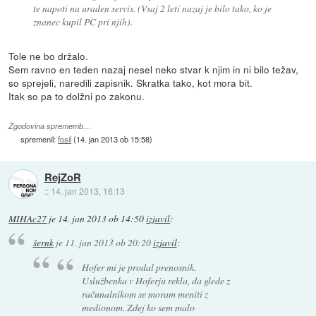
te napoti na uraden servis. (Vsaj 2 leti nazaj je bilo tako, ko je
znanec kupil PC pri njih).
Tole ne bo držalo.
Sem ravno en teden nazaj nesel neko stvar k njim in ni bilo težav,
so sprejeli, naredili zapisnik. Skratka tako, kot mora bit.
Itak so pa to dolžni po zakonu.
Zgodovina sprememb…
spremenil:
fosil
(
14. jan 2013 ob 15:58
)
RejZoR
::
14. jan 2013, 16:13
MIHAc27
je
14. jan 2013 ob 14:50
izjavil
:
šernk
je
11. jan 2013 ob 20:20
izjavil
:
Hofer mi je prodal prenosnik.
Uslužbenka v Hoferju rekla, da glede z
računalnikom se moram meniti z
medionom. Zdej ko sem malo