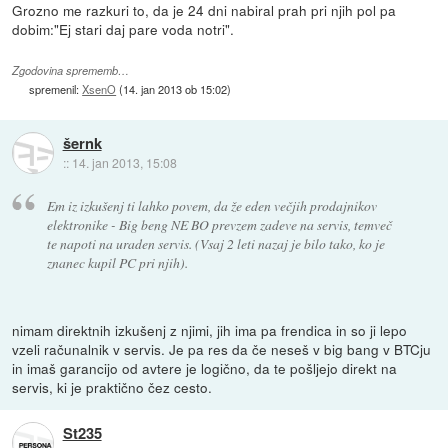
Grozno me razkuri to, da je 24 dni nabiral prah pri njih pol pa
dobim:"Ej stari daj pare voda notri".
Zgodovina sprememb…
spremenil:
XsenO
(
14. jan 2013 ob 15:02
)
šernk
::
14. jan 2013, 15:08
Em iz izkušenj ti lahko povem, da že eden večjih prodajnikov
elektronike - Big beng NE BO prevzem zadeve na servis, temveč
te napoti na uraden servis. (Vsaj 2 leti nazaj je bilo tako, ko je
znanec kupil PC pri njih).
nimam direktnih izkušenj z njimi, jih ima pa frendica in so ji lepo
vzeli računalnik v servis. Je pa res da če neseš v big bang v BTCju
in imaš garancijo od avtere je logično, da te pošljejo direkt na
servis, ki je praktično čez cesto.
St235