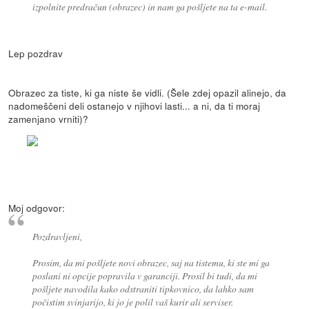
izpolnite predračun (obrazec) in nam ga pošljete na ta e-mail.
Lep pozdrav
Obrazec za tiste, ki ga niste še vidli. (Šele zdej opazil alinejo, da
nadomeščeni deli ostanejo v njihovi lasti... a ni, da ti moraj
zamenjano vrniti)?
Moj odgovor:
Pozdravljeni,
Prosim, da mi pošljete novi obrazec, saj na tistemu, ki ste mi ga
poslani ni opcije popravila v garanciji. Prosil bi tudi, da mi
pošljete navodila kako odstraniti tipkovnico, da lahko sam
počistim svinjarijo, ki jo je polil vaš kurir ali serviser.