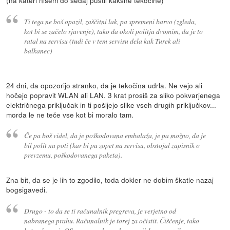
Ti tega ne boš opazil, zaščitni lak, pa spremeni barvo (zgleda,
kot bi se začelo rjavenje), tako da okoli politja dvomim, da je to
ratal na servisu (tudi če v tem servisu dela kak Turek ali
balkanec)
24 dni, da opozorijo stranko, da je tekočina udrla. Ne vejo ali
hočejo popravit WLAN ali LAN. 3 krat prosiš za sliko pokvarjenega
električnega priključak in ti pošljejo slike vseh drugih priključkov...
morda le ne teče vse kot bi moralo tam.
Če pa boš videl, da je poškodovana embalaža, je pa možno, da je
bil polit na poti (kar bi pa zopet na servisu, obstojal zapisnik o
prevzemu, poškodovanega paketa).
Zna bit, da se je lih to zgodilo, toda dokler ne dobim škatle nazaj
bogsigavedi.
Drugo - to da se ti računalnik pregreva, je verjetno od
nabranega prahu. Računalnik je torej za očistit. Čiščenje, tako