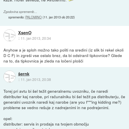
Zgodovina sprememb…
spremenilo:
PALOMINO
(
11. jan 2013 ob 20:22
)
XsenO
::
11. jan 2013, 20:34
Anyhow a je sploh možno tako politi na sredini (iz slik bi rekel okoli
D C F) in zgreši vse ostalo brez, da bi odstranil tipkovnice? Glede
na to, da tipkovnica je zleda na ločeni plošči
šernk
::
11. jan 2013, 20:38
Torej pri avtu bi šel težit generalnemu uvozniku, če naredi
distributer kaj narobe, pri računalniku bi šel težit pa distributerju, če
generalni uvoznik naredi kaj narobe (are you f***ing kidding me?)
probleme se vedno rešuje z nadrejenimi in ne podrejenimi.
opel:
distributer: servis in prodaja na tvojem območju