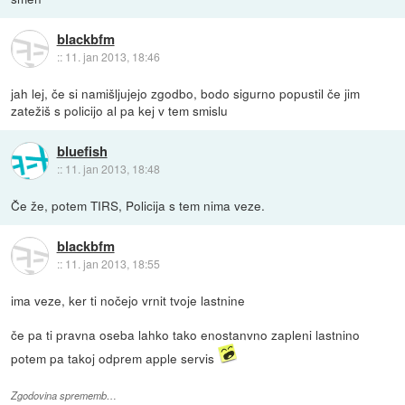
blackbfm
::
11. jan 2013, 18:46
jah lej, če si namišljujejo zgodbo, bodo sigurno popustil če jim
zatežiš s policijo al pa kej v tem smislu
bluefish
::
11. jan 2013, 18:48
Če že, potem TIRS, Policija s tem nima veze.
blackbfm
::
11. jan 2013, 18:55
ima veze, ker ti nočejo vrnit tvoje lastnine
če pa ti pravna oseba lahko tako enostanvno zapleni lastnino
potem pa takoj odprem apple servis
Zgodovina sprememb…