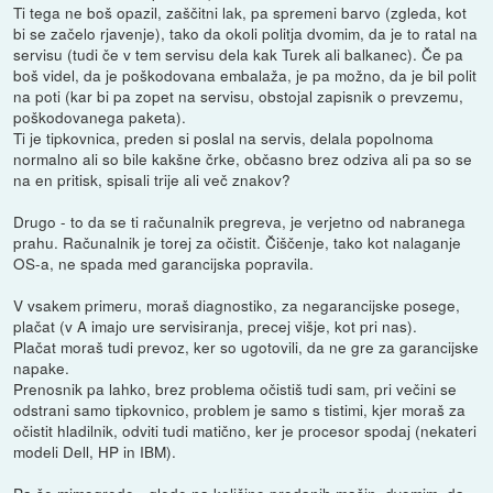
Ti tega ne boš opazil, zaščitni lak, pa spremeni barvo (zgleda, kot
bi se začelo rjavenje), tako da okoli politja dvomim, da je to ratal na
servisu (tudi če v tem servisu dela kak Turek ali balkanec). Če pa
boš videl, da je poškodovana embalaža, je pa možno, da je bil polit
na poti (kar bi pa zopet na servisu, obstojal zapisnik o prevzemu,
poškodovanega paketa).
Ti je tipkovnica, preden si poslal na servis, delala popolnoma
normalno ali so bile kakšne črke, občasno brez odziva ali pa so se
na en pritisk, spisali trije ali več znakov?
Drugo - to da se ti računalnik pregreva, je verjetno od nabranega
prahu. Računalnik je torej za očistit. Čiščenje, tako kot nalaganje
OS-a, ne spada med garancijska popravila.
V vsakem primeru, moraš diagnostiko, za negarancijske posege,
plačat (v A imajo ure servisiranja, precej višje, kot pri nas).
Plačat moraš tudi prevoz, ker so ugotovili, da ne gre za garancijske
napake.
Prenosnik pa lahko, brez problema očistiš tudi sam, pri večini se
odstrani samo tipkovnico, problem je samo s tistimi, kjer moraš za
očistit hladilnik, odviti tudi matično, ker je procesor spodaj (nekateri
modeli Dell, HP in IBM).
Pa še mimogrede - glede na količino prodanih mašin, dvomim, da