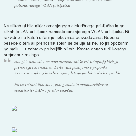
poškodovanega WLAN priključka
Na slikah ni bilo nikjer omenjenega električnega priključka in na
slikah je LAN priključek namesto omenjenega WLAN priključka. Ni
razvidno na kateri strani je tipkovnica poškodovana. Nobene
besede o tem ali prenosnik sploh še deluje ali ne. To jih opozorim
na mailu + z zahtevo po boljših slikah. Katere danes tudi končno
prejmem z razlago
kolegi iz delavnice so nam posredovali še več fotografij Vašega
prenosega računalnika. Le-te Vam pošiljamo v priponki.
Ker so priponke zelo velike, smo jih Vam poslali v dveh e-mailih.
Na levi strani tipovnice, poleg kabla in modula/vtičev za
elektriko ter LAN-a je vdor tekočin.