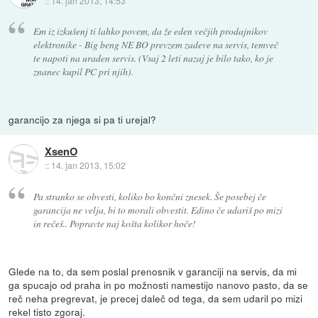
::
14. jan 2013, 14:53
Em iz izkušenj ti lahko povem, da že eden večjih prodajnikov
elektronike - Big beng NE BO prevzem zadeve na servis, temveč
te napoti na uraden servis. (Vsaj 2 leti nazaj je bilo tako, ko je
znanec kupil PC pri njih).
garancijo za njega si pa ti urejal?
XsenO
::
14. jan 2013, 15:02
Pa stranko se obvesti, koliko bo končni znesek. Še posebej če
garancija ne velja, bi to morali obvestit. Edino če udariš po mizi
in rečeš.. Popravte naj košta kolikor hoče!
Glede na to, da sem poslal prenosnik v garanciji na servis, da mi
ga spucajo od praha in po možnosti namestijo nanovo pasto, da se
reč neha pregrevat, je precej daleč od tega, da sem udaril po mizi
rekel tisto zgoraj.