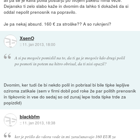
ali pa se je kava polila poštarju po tvojem paketu nima veze.
Dejansko ti zelo slabo kaže in dvomim da lahko ti dokažeš da si
oddal nepolit prenosnik na popravilo.
Je pa nekaj absurd. 160 € za stroške?? A so ruknjeni?
XsenO
::
11. jan 2013, 18:00
A si pa mogoče pomislil na to, da ti ga je mogoče kdo drugi polil
po pomoti in potem na hitro obrisal, da ti nisi opazil?
Dvomim, ker tudi če bi nekdo polil in pobrisal bi bile tipke lepljive
oziroma zatikale (sem v firmi dobil pod roke že par politih prenosnik
in tipkovnic in vse do sedaj so od zunaj lepe toda tipke trde za
popizdid)
blackbfm
::
11. jan 2013, 18:38
ker je prišlo do vdora vode in mi zaračunavajo 160 EUR za