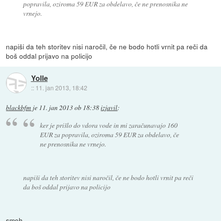
popravila, oziroma 59 EUR za obdelavo, če ne prenosnika ne
vrnejo.
napiši da teh storitev nisi naročil, če ne bodo hotli vrnit pa reči da
boš oddal prijavo na policijo
Yolle
::
11. jan 2013, 18:42
blackbfm
je
11. jan 2013 ob 18:38
izjavil
:
ker je prišlo do vdora vode in mi zaračunavajo 160
EUR za popravila, oziroma 59 EUR za obdelavo, če
ne prenosnika ne vrnejo.
napiši da teh storitev nisi naročil, če ne bodo hotli vrnit pa reči
da boš oddal prijavo na policijo
smeh