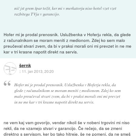
nič jst grem špar tožit, ker mi v merkatorju niso hotel vzet vzet
razbitega TVja v garancijo.
Hofer mi je prodal prenosnik. Uslužbenka v Hoferju rekla, da glede
z računalnikom se moram meniti z medionom. Zdej ko sem malo
preučeval stvari zvem, da bi v praksi morali oni mi prevzet in ne me
kar v tri krasne napotit direkt na servis.
šernk
::
11. jan 2013, 20:20
Hofer mi je prodal prenosnik. Uslužbenka v Hoferju rekla, da
glede z računalnikom se moram meniti z medionom. Zdej ko sem
malo preučeval stvari zvem, da bi v praksi morali oni mi prevzet
in ne me kar v tri krasne napotit direkt na servis.
ne vem kaj vam govorijo, vendar nikoli še v nobeni trgovini mi niso
rekli, da ne vzamejo stvari v garancijo. Če rečejo, da se zmeni
direktno s servisom, ker bo tako hitreje, še ne pomeni, da ne smeš