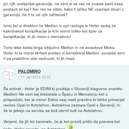
pri njih uveljavljat garancije. ne vem al se res ne znaste sami zase
postavit ali kaj? Ker res ne vidim, kako ti lahko NE vzamejo stvari v
garancijo, če ti to od njih zahtevaš?
torej šel si direktno na Medion iz xyz razloga in Hofer sedaj za
kakršnekoli komplikacije je kriv ravno toliko kot špar za
komplikacije, ki jih imam v mercatorju!
Torej tebe sedaj briga izključno Medion in ne sosedova Micka.
Hofer bi te moral skrbeti preden si kontaktiral Medion. povedal sem
ti pa praktično obe možnosti, ki jih imaš.
PALOMINO
::
11. jan 2013, 20:22
Še enkrat - Hofer je EDINI ki prodaja v Sloveniji blagovno znamko
Medion! Ne vem kaj blebetate o Šparu in Mercatorju kot o
prispodobi, ker je mimo! Edino vsaj malo pravilno bi lahko primerjali
recimo Opel in Avtotehno. Avtotehna zastopa Opel v Sloveniji. In
če te jebejo na servisu se boš obrnil tudi na Avtotehno.
Verjemi, da jih bo zanimalo, če je kot praviš prišlo do prevare kot
kaže. Hofer seveda, ne Avtotehno.