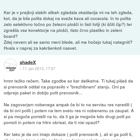
Kar je v prejšnji slabih slikah zgledala oksidacija mi na teh zgleda,
kot, da je bila polita dokaj na sveže kava ali cocacola. In to polita
zelo selektivno točno po železni plošči in tisti foliji (ki ščiti čip?) ter
zgrešila vse konektorje na plošči, tisto črno plastiko in zeleni
board?
Zdej nevem ali se samo meni blede, ali me hočejo tukaj nategniti?
Hvala v naprej za kakršenkoli nasvet.
shadeX
::
11. jan 2013, 17:37
hmm težko rečem. Take zgodbe so kar delikatne. Ti tukaj pišeš da
si prenosnik oddal na popravilo v "brezhibnem" stanju. Oni pa
odprejo paket in dobijo polit prenosnik...
Ne zagovarjam nobenega ampak če bi to na servisu res naredili (
da bi oni polili ) potem na tem svetu res ni nobenemu za zaupat. A
si pa mogoče pomislil na to, da ti ga je mogoče kdo drugi polil po
pomoti in potem na hitro obrisal, da ti nisi opazil?
Ker tako je da oni imajo dokaze ( polit prenosnik ), ali si ga polil ti,