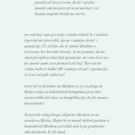
preučeval stvari zvem, da bi v praksi
morali oni mi prevzet in ne me kar v tri
krasne napotit direkt na servis.
ne vem kaj vam govorijo, vendar nikoli še v nobeni
trgovini mi niso rekli, da ne vzamejo stvari v
garancijo. Če rečejo, da se zmeni direktno s
servisom, ker bo tako hitreje, še ne pomeni, da ne
smeš pri njih uveljavljat garancije. ne vem al se res
ne znaste sami zase postavit ali kaj? Ker res ne
vidim, kako ti lahko NE vzamejo stvari v garancijo,
če ti to od njih zahtevaš?
torej šel si direktno na Medion iz xyz razloga in
Hofer sedaj za kakršnekoli komplikacije je kriv
ravno toliko kot špar za komplikacije, ki jih imam v
mercatorju!
Torej tebe sedaj briga izključno Medion in ne
sosedova Micka. Hofer bi te moral skrbeti preden si
kontaktiral Medion. povedal sem ti pa praktično
obe možnosti, ki jih imaš.