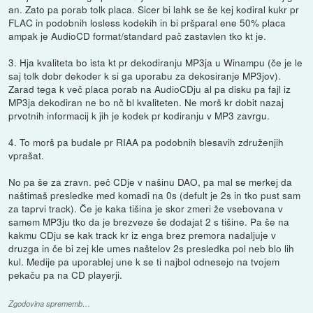
an. Zato pa porab tolk placa. Sicer bi lahk se še kej kodiral kukr pr
FLAC in podobnih losless kodekih in bi pršparal ene 50% placa
ampak je AudioCD format/standard pač zastavlen tko kt je.
3. Hja kvaliteta bo ista kt pr dekodiranju MP3ja u Winampu (če je le
saj tolk dobr dekoder k si ga uporabu za dekosiranje MP3jov).
Zarad tega k več placa porab na AudioCDju al pa disku pa fajl iz
MP3ja dekodiran ne bo nč bl kvaliteten. Ne morš kr dobit nazaj
prvotnih informacij k jih je kodek pr kodiranju v MP3 zavrgu.
4. To morš pa budale pr RIAA pa podobnih blesavih združenjih
vprašat.
No pa še za zravn. peč CDje v našinu DAO, pa mal se merkej da
naštimaš presledke med komadi na 0s (defult je 2s in tko pust sam
za taprvi track). Če je kaka tišina je skor zmeri že vsebovana v
samem MP3ju tko da je brezveze še dodajat 2 s tišine. Pa še na
kakmu CDju se kak track kr iz enga brez premora nadaljuje v
druzga in če bi zej kle umes naštelov 2s presledka pol neb blo lih
kul. Medije pa uporablej une k se ti najbol odnesejo na tvojem
pekaču pa na CD playerji.
Zgodovina sprememb…