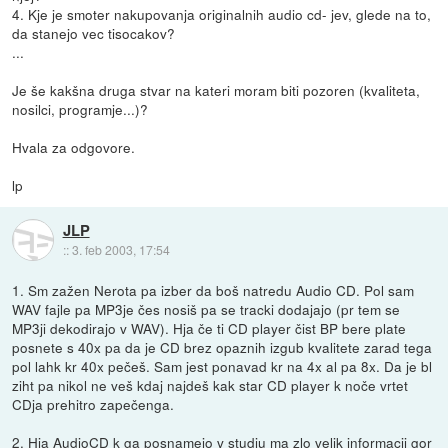
4. Kje je smoter nakupovanja originalnih audio cd- jev, glede na to,
da stanejo vec tisocakov?
...
Je še kakšna druga stvar na kateri moram biti pozoren (kvaliteta,
nosilci, programje...)?
Hvala za odgovore.
lp
JLP
::
3. feb 2003, 17:54
1. Sm zažen Nerota pa izber da boš natredu Audio CD. Pol sam
WAV fajle pa MP3je čes nosiš pa se tracki dodajajo (pr tem se
MP3ji dekodirajo v WAV). Hja če ti CD player čist BP bere plate
posnete s 40x pa da je CD brez opaznih izgub kvalitete zarad tega
pol lahk kr 40x pečeš. Sam jest ponavad kr na 4x al pa 8x. Da je bl
ziht pa nikol ne veš kdaj najdeš kak star CD player k noče vrtet
CDja prehitro zapečenga.
2. Hja AudioCD k ga posnamejo v studiu ma zlo velik informacij gor