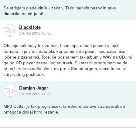
Se strinjam glede vinilk - zakon. Tako mehkih basov in take
dinamike na cd-ju ni!
BlackHole
::
6. feb 2003, 06:35
Obstaja kak easy trik za tole. Imam npr. album posnet v mp3
formatu in je v eni datoteki, kar pomeni da pesmi med sabo niso
ločene z zaznamki. Torej če posnamem tak album v WAV na CD, mi
ga bo CD player zaznal kot en track. S katerim programom se da
to najhitreje označit. Vem, da gre z Soundforgom, samo to se mi
zdi predolg postopek.
Damjan Jagar
::
6. feb 2003, 08:53
MP3 Cutter je tak programcek. Izredno enostaven za uporabo in
omogoča dokaj hitro rezanje.