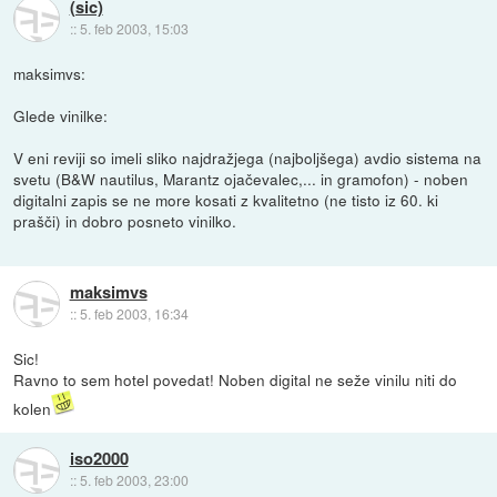
(sic)
::
5. feb 2003, 15:03
maksimvs:
Glede vinilke:
V eni reviji so imeli sliko najdražjega (najboljšega) avdio sistema na
svetu (B&W nautilus, Marantz ojačevalec,... in gramofon) - noben
digitalni zapis se ne more kosati z kvalitetno (ne tisto iz 60. ki
prašči) in dobro posneto vinilko.
maksimvs
::
5. feb 2003, 16:34
Sic!
Ravno to sem hotel povedat! Noben digital ne seže vinilu niti do
kolen
iso2000
::
5. feb 2003, 23:00