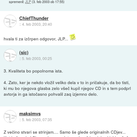
spremenil:
JLP
(
3. feb 2003 ob 17:55
)
ChiefThunder
::
4. feb 2003, 20:40
hvala ti za izčrpen odgovor, JLP...
(sic)
::
5. feb 2003, 00:25
3. Kvaliteta bo popolnoma ista.
4. Zato, ker je nekdo vložil veliko dela v to in pričakuje, da bo tisti,
ki mu bo njegova glasba zelo všeč kupil njegov CD in s tem podprl
avtorja in ga istočasno pohvalil zaq izjemno delo.
maksimvs
::
5. feb 2003, 07:35
Z večino stvari se strinjam.... Samo še glede originalnih CDjev...