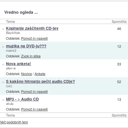
Vredno ogleda ...
Tema
Sporočila
»
Kopiranje zaščitenih CD-jev
46
BlackHole
Oddelek:
Pomoč in nasveti
»
muzika na DVD-ju???
12
matrix2
Oddelek:
Zvok in slika
»
Nova anketa!
33
alien-w
Oddelek:
Novice
/
Ankete
»
S kakšno hitrostjo pečti audio CDje?
52
(sic)
Oddelek:
Pomoč in nasveti
»
MP3 - > Audio CD
13
akulp
Oddelek:
Pomoč in nasveti
Tema
Sporočila
Več podobnih tem