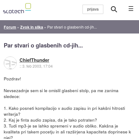
☰
Forum
»
Zvok in slika
»
Par stvari o glasbenih cd-jih...
Par stvari o glasbenih cd-jih...
ChiefThunder
::
3. feb 2003, 17:04
Pozdrav!
Nevsezadnje sem si le omislil glasbeni stolp, pa me zanima
sledece:
1. Kako posneti kompilacijo v audio zapisu in pri kakšni hitrosti
writerja?
2. Kaj je finta audio zapisa, da je tako potraten?
3. Tudi mp3-je se lahko spremeni v audio obliko. Kakšna je
kvaliteta pri takem pocetju in ali razširjena kapaciteta doprinese k
njej?