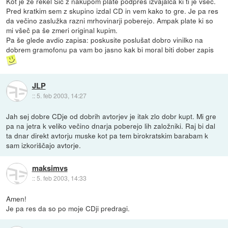
Kot je že rekel Sic z nakupom plate podpreš izvajalca ki ti je všeč.
Pred kratkim sem z skupino izdal CD in vem kako to gre. Je pa res
da večino zaslužka razni mrhovinarji poberejo. Ampak plate ki so
mi všeč pa še zmeri original kupim.
Pa še glede avdio zapisa: poskusite poslušat dobro vinilko na
dobrem gramofonu pa vam bo jasno kak bi moral biti dober zapis
JLP
::
5. feb 2003, 14:27
Jah sej dobre CDje od dobrih avtorjev je itak zlo dobr kupt. Mi gre
pa na jetra k veliko večino dnarja poberejo lih založniki. Raj bi dal
ta dnar direkt avtorju muske kot pa tem birokratskim barabam k
sam izkoriščajo avtorje.
maksimvs
::
5. feb 2003, 14:33
Amen!
Je pa res da so po moje CDji predragi.