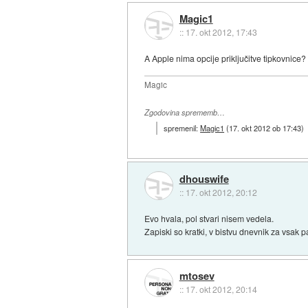
Magic1
::
17. okt 2012, 17:43
A Apple nima opcije priključitve tipkovnice?
Magic
Zgodovina sprememb…
spremenil:
Magic1
(
17. okt 2012 ob 17:43
)
dhouswife
::
17. okt 2012, 20:12
Evo hvala, pol stvari nisem vedela.
Zapiski so kratki, v bistvu dnevnik za vsak p
mtosev
::
17. okt 2012, 20:14