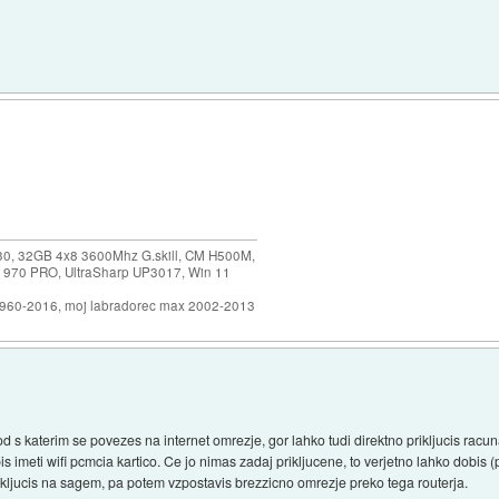
30, 32GB 4x8 3600Mhz G.skill, CM H500M,
 970 PRO, UltraSharp UP3017, Win 11
1960-2016, moj labradorec max 2002-2013
d s katerim se povezes na internet omrezje, gor lahko tudi direktno prikljucis racu
imeti wifi pcmcia kartico. Ce jo nimas zadaj prikljucene, to verjetno lahko dobis (p
rikljucis na sagem, pa potem vzpostavis brezzicno omrezje preko tega routerja.