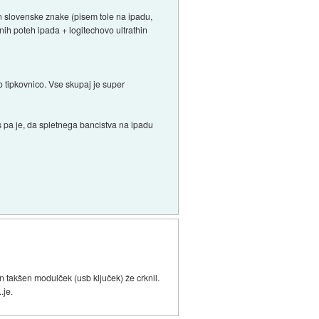
en slovenske znake (pisem tole na ipadu,
enih poteh ipada + logitechovo ultrathin
lo tipkovnico. Vse skupaj je super
 pa je, da spletnega bancistva na ipadu
n takšen modulček (usb ključek) že crknil.
.je.