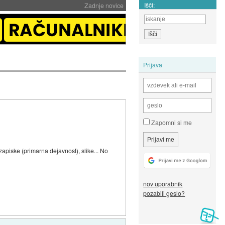
Išči:
Zadnje novice
Prijava
Zapomni si me
 zapiske (primarna dejavnost), slike... No
nov uporabnik
pozabili geslo?