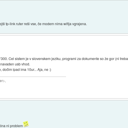
ejši tp-link ruter reši vse, če modem nima wifija vgrajena.
F300. Cel sistem je v slovenskem jeziku, programi za dokumente so že gor (ni treb
ma navaden usb vhod.
, dočim ipad ima 10ur... Aja, ne :)
er>,
čina ni problem