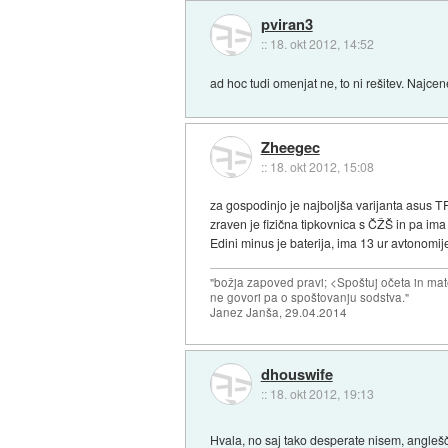
pviran3
::
18. okt 2012, 14:52
ad hoc tudi omenjat ne, to ni rešitev. Najcen
Zheegec
::
18. okt 2012, 15:08
za gospodinjo je najboljša varijanta asus T
zraven je fizična tipkovnica s ČŽŠ in pa i
Edini minus je baterija, ima 13 ur avtonomije
"božja zapoved pravi; <Spoštuj očeta in mat
ne govori pa o spoštovanju sodstva."
Janez Janša, 29.04.2014
dhouswife
::
18. okt 2012, 19:13
Hvala, no saj tako desperate nisem, angleš