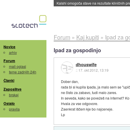
Sandisk že prodal več kot polovico SSD-jev za 
Forum
»
Kaj kupiti
»
Ipad za g
Novice
Ipad za gospodinjo
arhiv
Forum
dhouswife
mali oglasi
::
17. okt 2012, 13:19
teme zadnjih 24h
Članki
Dober dan,
rada bi si kupila Ipada, ja malo sem se "upič
Zaposlitve
ne čisto za zabavo, tudi malo zares.
brskaj
In seveda, kako se povežeš na internet? K
Ostalo
Hvala za vse odgovore.
pravila
Zaenkrat iščem kje bo najceneje.
Lp