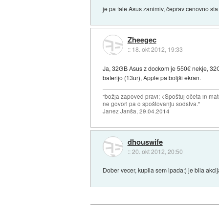
je pa tale Asus zanimiv, čeprav cenovno sta
Zheegec
::
18. okt 2012, 19:33
Ja, 32GB Asus z dockom je 550€ nekje, 32GB
baterijo (13ur), Apple pa boljši ekran.
"božja zapoved pravi; <Spoštuj očeta in mat
ne govori pa o spoštovanju sodstva."
Janez Janša, 29.04.2014
dhouswife
::
20. okt 2012, 20:50
Dober vecer, kupila sem ipada:) je bila akci