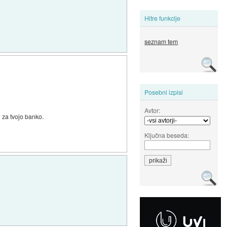
Hitre funkcije
seznam tem
Posebni izpisi
Avtor:
 za tvojo banko.
Ključna beseda: