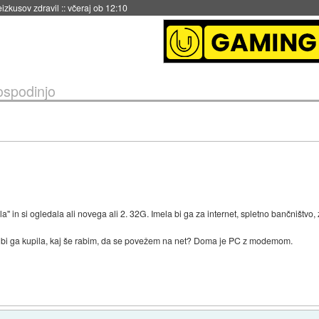
naslednji dve leti
::
včeraj ob 11:37
ospodinjo
la" in si ogledala ali novega ali 2. 32G. Imela bi ga za internet, spletno bančništvo,
o bi ga kupila, kaj še rabim, da se povežem na net? Doma je PC z modemom.