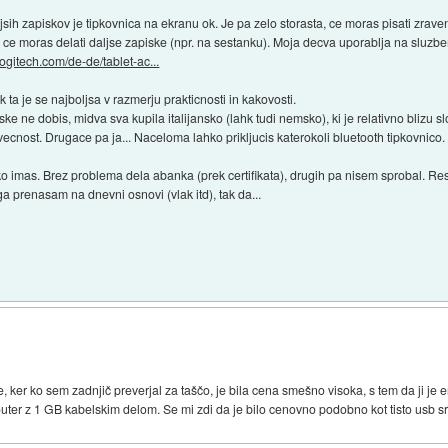
jsih zapiskov je tipkovnica na ekranu ok. Je pa zelo storasta, ce moras pisati zrav
 oz ce moras delati daljse zapiske (npr. na sestanku). Moja decva uporablja na sluzb
logitech.com/de-de/tablet-ac...
 ta je se najboljsa v razmerju prakticnosti in kakovosti.
e ne dobis, midva sva kupila italijansko (lahk tudi nemsko), ki je relativno blizu s
 vecnost. Drugace pa ja... Naceloma lahko prikljucis katerokoli bluetooth tipkovnico.
o imas. Brez problema dela abanka (prek certifikata), drugih pa nisem sprobal. Res
ga prenasam na dnevni osnovi (vlak itd), tak da...
ker ko sem zadnjič preverjal za taščo, je bila cena smešno visoka, s tem da ji je e
router z 1 GB kabelskim delom. Se mi zdi da je bilo cenovno podobno kot tisto usb sr.