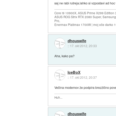
saj ne rabi rutreja.lahko si vzpostavi ad hoc
Core i9 10900X, ASUS Prime X299 Edition 
ASUS ROG Strix RTX 2080 Super, Samsung
Pro,
Enermax Platimax 1700W | moj oče darko 
dhouswife
::
17. okt 2012, 20:33
Aha, kako pa?
IceBoX
::
17. okt 2012, 20:37
Večina modemov že podpira brezžično povez
Huh...
dhouswife