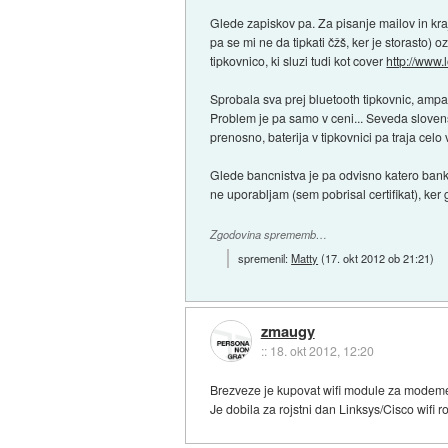
Glede zapiskov pa. Za pisanje mailov in kra
pa se mi ne da tipkati čžš, ker je storasto)
tipkovnico, ki sluzi tudi kot cover
http://www.
Sprobala sva prej bluetooth tipkovnic, ampak
Problem je pa samo v ceni... Seveda slovensk
prenosno, baterija v tipkovnici pa traja celo
Glede bancnistva je pa odvisno katero bank
ne uporabljam (sem pobrisal certifikat), ker 
Zgodovina sprememb…
spremenil:
Matty
(
17. okt 2012 ob 21:21
)
zmaugy
::
18. okt 2012, 12:20
Brezveze je kupovat wifi module za modeme, 
Je dobila za rojstni dan Linksys/Cisco wifi 