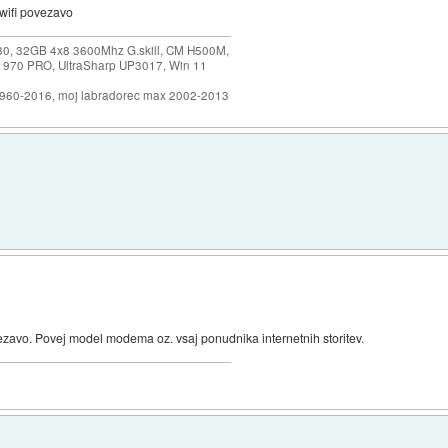
 wifi povezavo
30, 32GB 4x8 3600Mhz G.skill, CM H500M,
 970 PRO, UltraSharp UP3017, Win 11
1960-2016, moj labradorec max 2002-2013
avo. Povej model modema oz. vsaj ponudnika internetnih storitev.