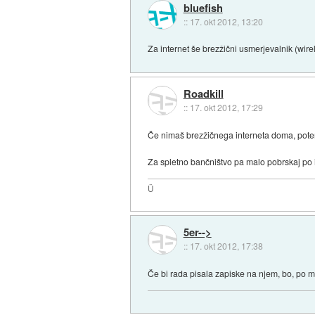
bluefish
::
17. okt 2012, 13:20
Za internet še brezžični usmerjevalnik (wirel
Roadkill
::
17. okt 2012, 17:29
Če nimaš brezžičnega interneta doma, pote
Za spletno bančništvo pa malo pobrskaj po i
Ü
5er-->
::
17. okt 2012, 17:38
Če bi rada pisala zapiske na njem, bo, po m