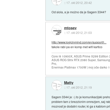
::
17. okt 2012, 20:42
Od siola, a je možno da je Sagem 3344?
mtosev
::
17. okt 2012, 21:03
http://www.logicinmind.com/en/support/i...
takole rabi pa en komp met wifi kartico
Core i9 10900X, ASUS Prime X299 Edition 
ASUS ROG Strix RTX 2080 Super, Samsung
Pro,
Enermax Platimax 1700W | moj oče darko 
Matty
::
17. okt 2012, 21:19
Sagem 3344 je :-) to je komunikacijski preho
problem tam z brezzicnim omrezjem, saj rabis 
moznost je dodatni router, ki ga s kablom p