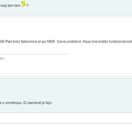
 vsaj tam tam
?
 iPad brez tipkovnice je pa 580€. Cena podobna, Asus ima boljšo funkcionalnost (
er>,
ja v comshopu :D zaenkrat je fajn.