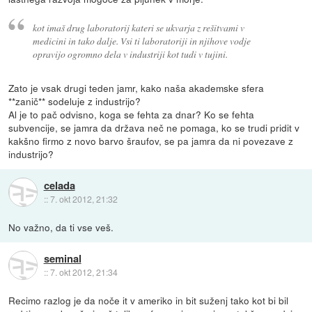
kot imaš drug laboratorij kateri se ukvarja z rešitvami v
medicini in tako dalje. Vsi ti laboratoriji in njihove vodje
opravijo ogromno dela v industriji kot tudi v tujini.
Zato je vsak drugi teden jamr, kako naša akademske sfera
**zanič** sodeluje z industrijo?
Al je to pač odvisno, koga se fehta za dnar? Ko se fehta
subvencije, se jamra da država neč ne pomaga, ko se trudi pridit v
kakšno firmo z novo barvo šraufov, se pa jamra da ni povezave z
industrijo?
celada
::
7. okt 2012, 21:32
No važno, da ti vse veš.
seminal
::
7. okt 2012, 21:34
Recimo razlog je da noče it v ameriko in bit suženj tako kot bi bil