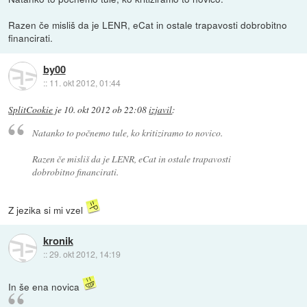
Razen če misliš da je LENR, eCat in ostale trapavosti dobrobitno
financirati.
by00
::
11. okt 2012, 01:44
SplitCookie
je
10. okt 2012 ob 22:08
izjavil
:
Natanko to počnemo tule, ko kritiziramo to novico.
Razen če misliš da je LENR, eCat in ostale trapavosti
dobrobitno financirati.
Z jezika si mi vzel
kronik
::
29. okt 2012, 14:19
In še ena novica