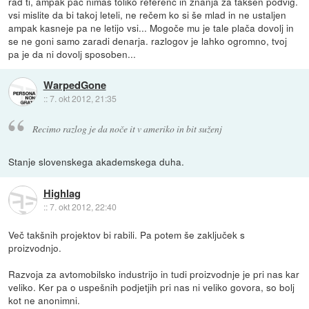
rad ti, ampak pač nimaš toliko referenc in znanja za takšen podvig.
vsi mislite da bi takoj leteli, ne rečem ko si še mlad in ne ustaljen
ampak kasneje pa ne letijo vsi... Mogoče mu je tale plača dovolj in
se ne goni samo zaradi denarja. razlogov je lahko ogromno, tvoj
pa je da ni dovolj sposoben...
WarpedGone
::
7. okt 2012, 21:35
Recimo razlog je da noče it v ameriko in bit suženj
Stanje slovenskega akademskega duha.
Highlag
::
7. okt 2012, 22:40
Več takšnih projektov bi rabili. Pa potem še zaključek s
proizvodnjo.
Razvoja za avtomobilsko industrijo in tudi proizvodnje je pri nas kar
veliko. Ker pa o uspešnih podjetjih pri nas ni veliko govora, so bolj
kot ne anonimni.