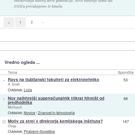
oblikovanju baterij nove generacije. Nove baterije lahko na
tržišču pričakujemo že kmalu.
2
»
«
1
Vredno ogleda ...
Tema
Sporočila
»
Ravs na ljubljanski fakulteti za elektrotehniko
53
A. Smith
Oddelek:
Loža
»
Nov najhitrejši superračunalnik trikrat hitrejši od
68
predhodnika
McHusch
Oddelek:
Novice
/
Znanost in tehnologija
⊘
Motiv za strel v direktorja kemijskega inštituta?
167
Glugy
Oddelek:
Problemi človeštva