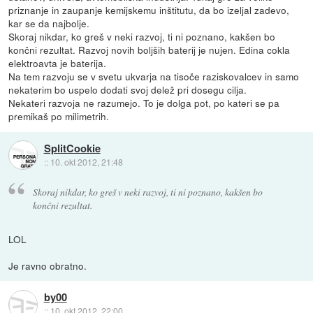
priznanje in zaupanje kemijskemu inštitutu, da bo izeljal zadevo,
kar se da najbolje.
Skoraj nikdar, ko greš v neki razvoj, ti ni poznano, kakšen bo
končni rezultat. Razvoj novih boljših baterij je nujen. Edina cokla
elektroavta je baterija.
Na tem razvoju se v svetu ukvarja na tisoče raziskovalcev in samo
nekaterim bo uspelo dodati svoj delež pri dosegu cilja.
Nekateri razvoja ne razumejo. To je dolga pot, po kateri se pa
premikaš po milimetrih.
SplitCookie
::
10. okt 2012, 21:48
Skoraj nikdar, ko greš v neki razvoj, ti ni poznano, kakšen bo
končni rezultat.
LOL
Je ravno obratno.
by00
::
10. okt 2012, 22:00