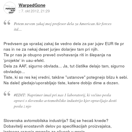
WarpedGone
::
7. okt 2012, 21:29
Potem nevem zakaj moj profesor dela za American Air forces
itd....
Predvsem ga vprašaj zakaj še vedno dela za par jujev EUR tle pr
nas in ne za nekaj deset jurjev dolarjev tam pri njih.
Tle pr nas je obupno preveč ovohavanja riti in šlepanja na
'projekte' in uau-efekt.
Dela za AAF, sigurno obvlada... Ja, tut čistilke delajo tam, sigurno
obvladajo...
Tiste, ki so res kej vredni, takšne "ustanove" potegnejo blizu k sebi.
Na daleč gledajo/uporabljajo tiste, katere dobijo dime a dozen.
#EDIT: Naprimer imaš pri nas 1 laboratorij, ki večino posla
opravi s slovensko avtomobilsko industrijo kjer opravljajo dosti
posla z njo
Slovenska avtomobilska industrija? Saj se hecaš knede?
Dobavitelji enostavnih delov po specifikacijah proizvajalca,
lastnega razvoja mogoče za pljunek v morje.