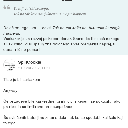
Ye rajt. A tebi se sanja.
Tok pa tok keša not fuknemo in magic happens.
Daleč od tega, kot ti praviš:
Tok pa tok keša not fuknemo in magic
happens.
Vsekakor je za razvoj potreben denar. Samo, če ti nimaš nekoga,
ali skupino, ki si upa in zna določeno stvar premaknit naprej, ti
danar nič ne pomeni.
SplitCookie
::
10. okt 2012, 11:21
Tisto je bil sarkazem
Anyway
Če bi zadeve bile kaj vredne, bi jih tujci s kešem že pokupili. Tako
pa niso in so limitirane na neuspešnost.
Še svinčenih baterij ne znamo delat tak ko se spodobi, kaj šele kaj
takega