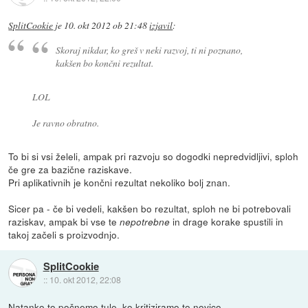
SplitCookie
je
10. okt 2012 ob 21:48
izjavil
:
Skoraj nikdar, ko greš v neki razvoj, ti ni poznano,
kakšen bo končni rezultat.
LOL
Je ravno obratno.
To bi si vsi želeli, ampak pri razvoju so dogodki nepredvidljivi, sploh
če gre za bazične raziskave.
Pri aplikativnih je končni rezultat nekoliko bolj znan.
Sicer pa - če bi vedeli, kakšen bo rezultat, sploh ne bi potrebovali
raziskav, ampak bi vse te
in drage korake spustili in
nepotrebne
takoj začeli s proizvodnjo.
SplitCookie
::
10. okt 2012, 22:08
Natanko to počnemo tule, ko kritiziramo to novico.