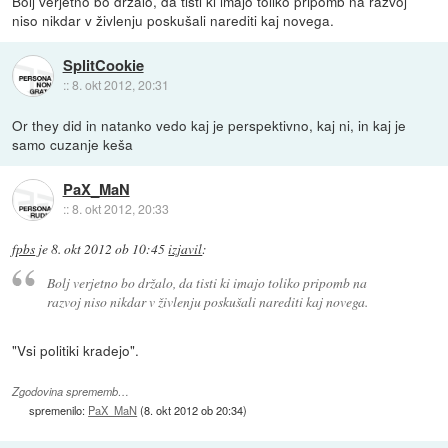
Bolj verjetno bo držalo, da tisti ki imajo toliko pripomb na razvoj
niso nikdar v živlenju poskušali narediti kaj novega.
SplitCookie
::
8. okt 2012, 20:31
Or they did in natanko vedo kaj je perspektivno, kaj ni, in kaj je
samo cuzanje keša
PaX_MaN
::
8. okt 2012, 20:33
fpbs
je
8. okt 2012 ob 10:45
izjavil
:
Bolj verjetno bo držalo, da tisti ki imajo toliko pripomb na
razvoj niso nikdar v živlenju poskušali narediti kaj novega.
"Vsi politiki kradejo".
Zgodovina sprememb…
spremenilo:
PaX_MaN
(
8. okt 2012 ob 20:34
)