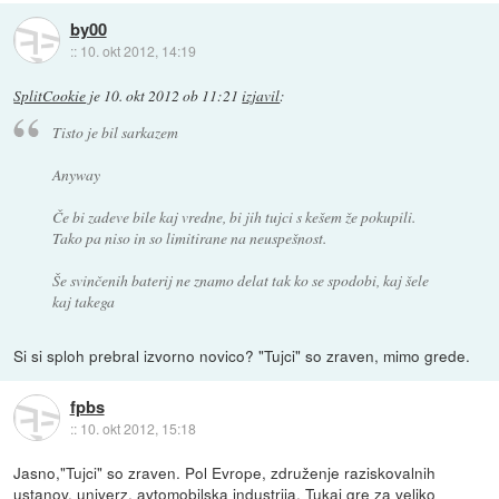
by00
::
10. okt 2012, 14:19
SplitCookie
je
10. okt 2012 ob 11:21
izjavil
:
Tisto je bil sarkazem
Anyway
Če bi zadeve bile kaj vredne, bi jih tujci s kešem že pokupili.
Tako pa niso in so limitirane na neuspešnost.
Še svinčenih baterij ne znamo delat tak ko se spodobi, kaj šele
kaj takega
Si si sploh prebral izvorno novico? "Tujci" so zraven, mimo grede.
fpbs
::
10. okt 2012, 15:18
Jasno,"Tujci" so zraven. Pol Evrope, združenje raziskovalnih
ustanov, univerz, avtomobilska industrija. Tukaj gre za veliko