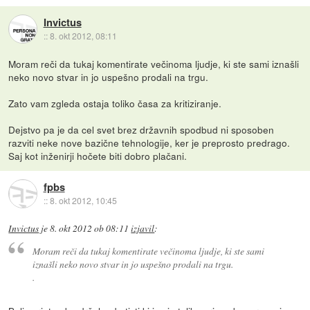
Invictus
::
8. okt 2012, 08:11
Moram reči da tukaj komentirate večinoma ljudje, ki ste sami iznašli
neko novo stvar in jo uspešno prodali na trgu.
Zato vam zgleda ostaja toliko časa za kritiziranje.
Dejstvo pa je da cel svet brez državnih spodbud ni sposoben
razviti neke nove bazične tehnologije, ker je preprosto predrago.
Saj kot inženirji hočete biti dobro plačani.
fpbs
::
8. okt 2012, 10:45
Invictus
je
8. okt 2012 ob 08:11
izjavil
:
Moram reči da tukaj komentirate večinoma ljudje, ki ste sami
iznašli neko novo stvar in jo uspešno prodali na trgu.
.