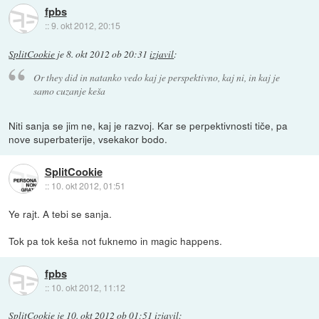
fpbs
::
9. okt 2012, 20:15
SplitCookie
je
8. okt 2012 ob 20:31
izjavil
:
Or they did in natanko vedo kaj je perspektivno, kaj ni, in kaj je
samo cuzanje keša
Niti sanja se jim ne, kaj je razvoj. Kar se perpektivnosti tiče, pa
nove superbaterije, vsekakor bodo.
SplitCookie
::
10. okt 2012, 01:51
Ye rajt. A tebi se sanja.
Tok pa tok keša not fuknemo in magic happens.
fpbs
::
10. okt 2012, 11:12
SplitCookie
je
10. okt 2012 ob 01:51
izjavil
: