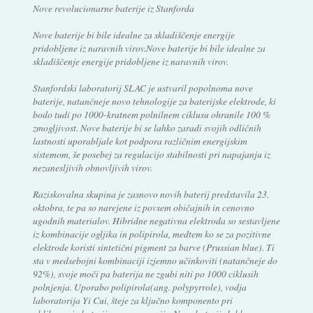
Nove revolucionarne baterije iz Stanforda
Nove baterije bi bile idealne za skladiščenje energije
pridobljene iz naravnih virov.Nove baterije bi bile idealne za
skladiščenje energije pridobljene iz naravnih virov.
Stanfordski laboratorij SLAC je ustvaril popolnoma nove
baterije, natančneje novo tehnologije za baterijske elektrode, ki
bodo tudi po 1000-kratnem polnilnem ciklusu ohranile 100 %
zmogljivost. Nove baterije bi se lahko zaradi svojih odličnih
lastnosti uporabljale kot podpora različnim energijskim
sistemom, še posebej za regulacijo stabilnosti pri napajanju iz
nezanesljivih obnovljivih virov.
Raziskovalna skupina je zasnovo novih baterij predstavila 23.
oktobra, te pa so narejene iz povsem običajnih in cenovno
ugodnih materialov. Hibridne negativna elektroda so sestavljene
iz kombinacije ogljika in polipirola, medtem ko se za pozitivne
elektrode koristi sintetični pigment za barve (Prussian blue). Ti
sta v medsebojni kombinaciji izjemno učinkoviti (natančneje do
92%), svoje moči pa baterija ne zgubi niti po 1000 ciklusih
polnjenja. Uporabo polipirola(ang. polypyrrole), vodja
laboratorija Yi Cui, šteje za ključno komponento pri