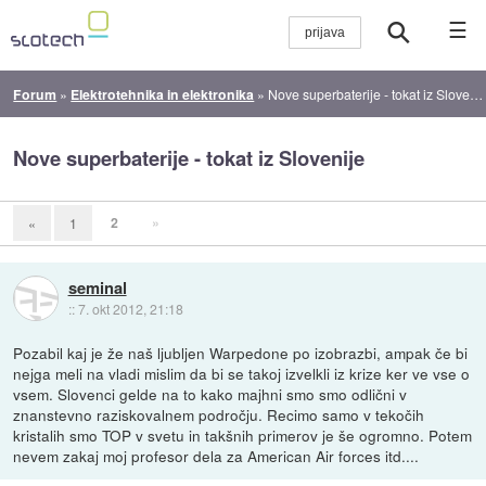
☰
Forum
»
Elektrotehnika in elektronika
»
Nove superbaterije - tokat iz Slovenije
Nove superbaterije - tokat iz Slovenije
2
»
«
1
seminal
::
7. okt 2012, 21:18
Pozabil kaj je že naš ljubljen Warpedone po izobrazbi, ampak če bi
nejga meli na vladi mislim da bi se takoj izvelkli iz krize ker ve vse o
vsem. Slovenci gelde na to kako majhni smo smo odlični v
znanstevno raziskovalnem področju. Recimo samo v tekočih
kristalih smo TOP v svetu in takšnih primerov je še ogromno. Potem
nevem zakaj moj profesor dela za American Air forces itd....