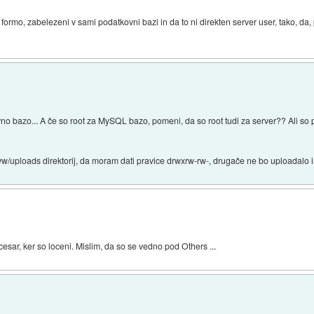
tml formo, zabelezeni v sami podatkovni bazi in da to ni direkten server user, tako, da
kovno bazo... A če so root za MySQL bazo, pomeni, da so root tudi za server?? Ali so
ww/uploads direktorij, da moram dati pravice drwxrw-rw-, drugače ne bo uploadalo 
esar, ker so loceni. Mislim, da so se vedno pod Others ...