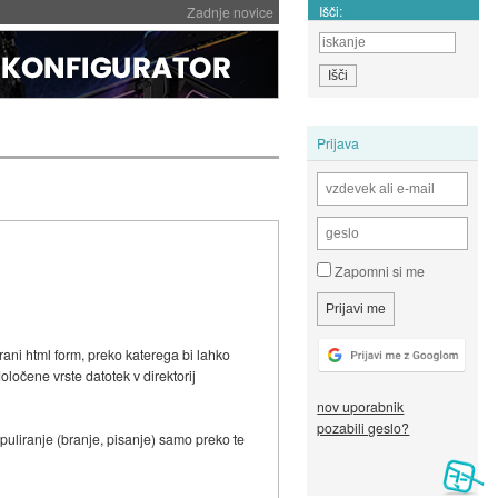
Išči:
Zadnje novice
Prijava
Zapomni si me
ani html form, preko katerega bi lahko
ne vrste datotek v direktorij
nov uporabnik
pozabili geslo?
liranje (branje, pisanje) samo preko te