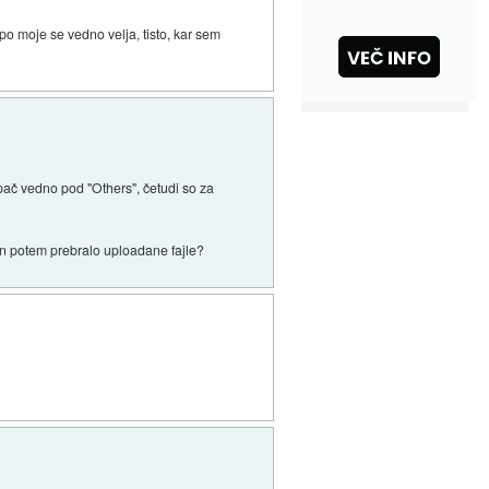
, po moje se vedno velja, tisto, kar sem
 pač vedno pod "Others", četudi so za
in potem prebralo uploadane fajle?