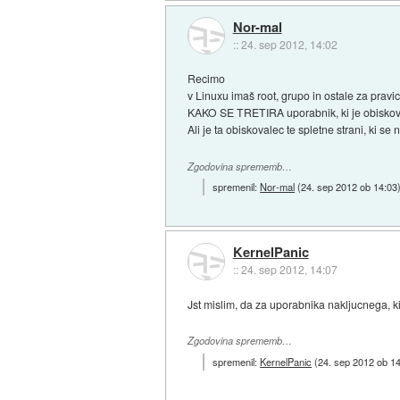
Nor-mal
::
24. sep 2012, 14:02
Recimo
v Linuxu imaš root, grupo in ostale za pra
KAKO SE TRETIRA uporabnik, ki je obiskovalec
Ali je ta obiskovalec te spletne strani, ki se
Zgodovina sprememb…
spremenil:
Nor-mal
(
24. sep 2012 ob 14:03
KernelPanic
::
24. sep 2012, 14:07
Jst mislim, da za uporabnika nakljucnega, ki 
Zgodovina sprememb…
spremenil:
KernelPanic
(
24. sep 2012 ob 1