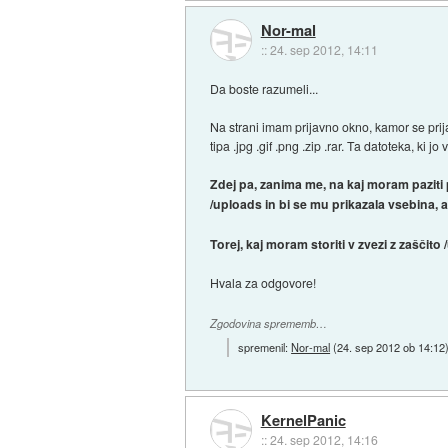
Nor-mal
::
24. sep 2012, 14:11
Da boste razumeli...
Na strani imam prijavno okno, kamor se prija
tipa .jpg .gif .png .zip .rar. Ta datoteka, ki 
Zdej pa, zanima me, na kaj moram paziti p
/uploads in bi se mu prikazala vsebina, a
Torej, kaj moram storiti v zvezi z zaščito
Hvala za odgovore!
Zgodovina sprememb…
spremenil:
Nor-mal
(
24. sep 2012 ob 14:12
KernelPanic
::
24. sep 2012, 14:16