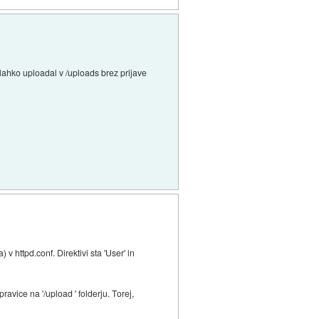
n lahko uploadal v /uploads brez prijave
v httpd.conf. Direktivi sta 'User' in
avice na '/upload ' folderju. Torej,