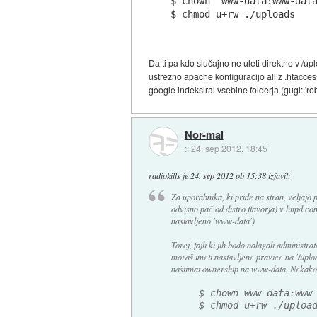
$ chown  www-data:www-data
Da ti pa kdo slučajno ne uleti direktno v /upl
ustrezno apache konfiguracijo ali z .htaccess
google indeksiral vsebine folderja (gugl: 'rob
Nor-mal
::
24. sep 2012, 18:45
radiokills
je
24. sep 2012 ob 15:38
izjavil
:
Za uporabnika, ki pride na stran, veljajo 
odvisno pač od distro flavorja) v httpd.con
nastavljeno 'www-data')
Torej, fajli ki jih bodo nalagali adminis
moraš imeti nastavljene pravice na '/uploa
naštimat ownership na www-data. Nekako ta
 $ chown www-data:www
 $ chmod u+rw ./uploa