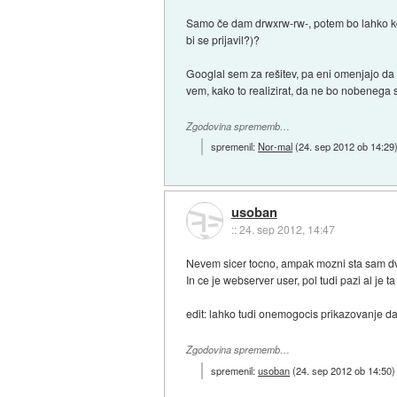
Samo če dam drwxrw-rw-, potem bo lahko kdo
bi se prijavil?)?
Googlal sem za rešitev, pa eni omenjajo da 
vem, kako to realizirat, da ne bo nobenega s
Zgodovina sprememb…
spremenil:
Nor-mal
(
24. sep 2012 ob 14:29
usoban
::
24. sep 2012, 14:47
Nevem sicer tocno, ampak mozni sta sam dve v
In ce je webserver user, pol tudi pazi al je 
edit: lahko tudi onemogocis prikazovanje da
Zgodovina sprememb…
spremenil:
usoban
(
24. sep 2012 ob 14:50
)