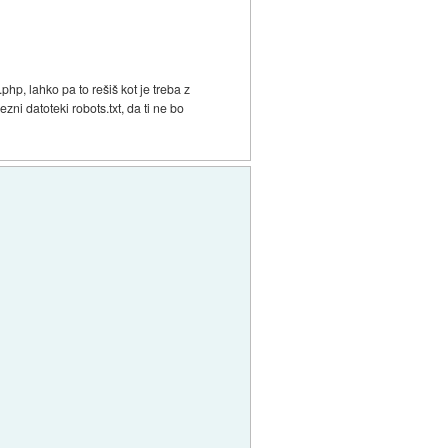
php, lahko pa to rešiš kot je treba z
zni datoteki robots.txt, da ti ne bo