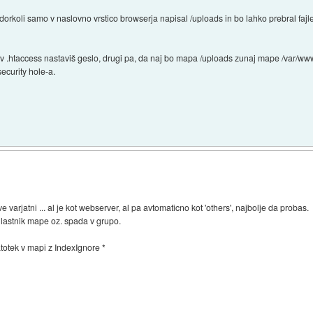
rkoli samo v naslovno vrstico browserja napisal /uploads in bo lahko prebral fajl
v .htaccess nastaviš geslo, drugi pa, da naj bo mapa /uploads zunaj mape /var/www,
ecurity hole-a.
)
arjatni ... al je kot webserver, al pa avtomaticno kot 'others', najbolje da probas.
ta lastnik mape oz. spada v grupo.
totek v mapi z IndexIgnore *