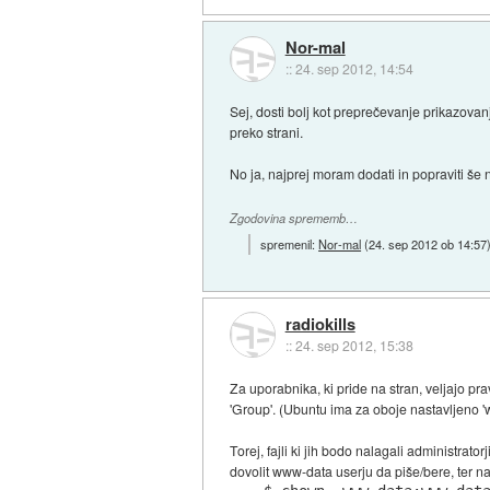
Nor-mal
::
24. sep 2012, 14:54
Sej, dosti bolj kot preprečevanje prikazovanj
preko strani.
No ja, najprej moram dodati in popraviti še
Zgodovina sprememb…
spremenil:
Nor-mal
(
24. sep 2012 ob 14:57
radiokills
::
24. sep 2012, 15:38
Za uporabnika, ki pride na stran, veljajo pra
'Group'. (Ubuntu ima za oboje nastavljeno 
Torej, fajli ki jih bodo nalagali administra
dovolit www-data userju da piše/bere, ter na