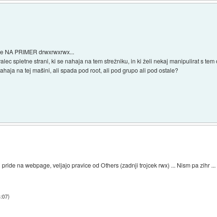
vice NA PRIMER drwxrwxrwx...
 spletne strani, ki se nahaja na tem strežniku, in ki želi nekaj manipulirat s tem 
 nahaja na tej mašini, ali spada pod root, ali pod grupo ali pod ostale?
)
pride na webpage, veljajo pravice od Others (zadnji trojcek rwx) ... Nism pa zihr ...
4:07
)