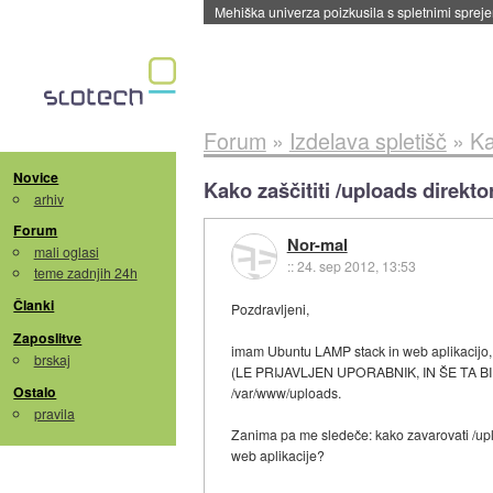
Evropska vesoljska agencija razvija svojo rak
Forum
»
Izdelava spletišč
»
Ka
Novice
Kako zaščititi /uploads direktor
arhiv
Forum
Nor-mal
mali oglasi
::
24. sep 2012, 13:53
teme zadnjih 24h
Članki
Pozdravljeni,
Zaposlitve
imam Ubuntu LAMP stack in web aplikacijo, k
brskaj
(LE PRIJAVLJEN UPORABNIK, IN ŠE TA BI 
Ostalo
/var/www/uploads.
pravila
Zanima pa me sledeče: kako zavarovati /up
web aplikacije?