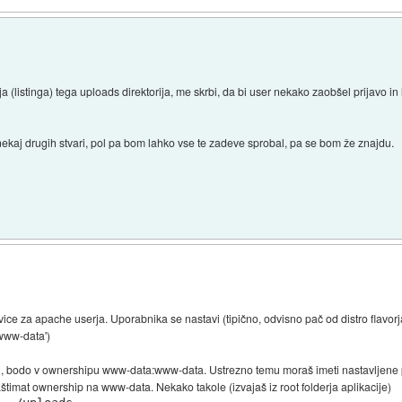
a (listinga) tega uploads direktorija, me skrbi, da bi user nekako zaobšel prijavo i
 nekaj drugih stvari, pol pa bom lahko vse te zadeve sprobal, pa se bom že znajdu.
)
vice za apache userja. Uporabnika se nastavi (tipično, odvisno pač od distro flavorja) 
'www-data')
torji, bodo v ownershipu www-data:www-data. Ustrezno temu moraš imeti nastavljene pr
štimat ownership na www-data. Nekako takole (izvajaš iz root folderja aplikacije)