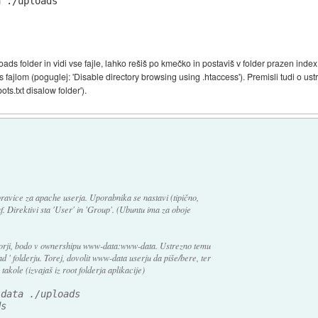
 ./uploads

oads folder in vidi vse fajle, lahko rešiš po kmečko in postaviš v folder prazen index.
 fajlom (poguglej: 'Disable directory browsing using .htaccess'). Premisli tudi o ustre
ots.txt disalow folder').
pravice za apache userja. Uporabnika se nastavi (tipično,
f. Direktivi sta 'User' in 'Group'. (Ubuntu ima za oboje
tratorji, bodo v ownershipu www-data:www-data. Ustrezno temu
d ' folderju. Torej, dovolit www-data userju da piše/bere, ter
kole (izvajaš iz root folderja aplikacije)
-data ./uploads
ds