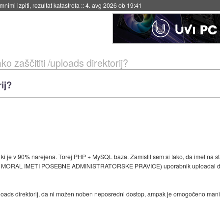
eto za večkratno uporabo
::
4. avg 2026 ob 19:41
ko zaščititi /uploads direktorij?
ij?
i je v 90% narejena. Torej PHP + MySQL baza. Zamislil sem si tako, da imel na str
MORAL IMETI POSEBNE ADMINISTRATORSKE PRAVICE) uporabnik uploadal določe
loads direktorij, da ni možen noben neposredni dostop, ampak je omogočeno manipu