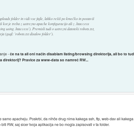
uploads folder in vidi vse fajle, lahko rešiš po kmečko in postaviš
š kot je treba z ustrezno apache konfiguracijo ali z .htaccess
ng using .htaccess'). Premisli tudi o ustrezni datoteki robots.txt,
ja (gugl: 'robots.txt disalow folder').
anje -
če na ta ali oni način disablam listing/browsing direktorija, ali bo to t
 ta direktorij? Pravice za www-data so namreč RW...
)
ene samo apacheju. Poskrbi, da nihče drug nima kakega ssh, ftp, web-dav ali kak
iti RW, saj sicer tvoja aplikacija ne bo mogla zapisovati v ta folder.