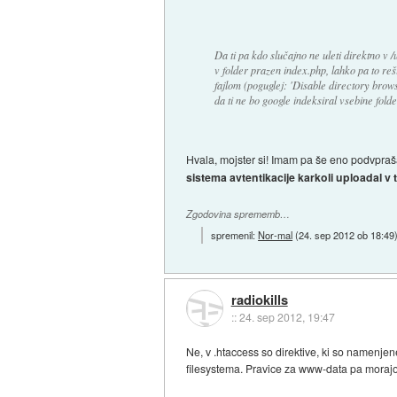
Da ti pa kdo slučajno ne uleti direktno v /
v folder prazen index.php, lahko pa to reši
fajlom (poguglej: 'Disable directory browsi
da ti ne bo google indeksiral vsebine folder
Hvala, mojster si! Imam pa še eno podvpraš
sistema avtentikacije karkoli uploadal v
Zgodovina sprememb…
spremenil:
Nor-mal
(
24. sep 2012 ob 18:49
radiokills
::
24. sep 2012, 19:47
Ne, v .htaccess so direktive, ki so namenj
filesystema. Pravice za www-data pa morajo b