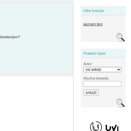
Hitre funkcije
seznam tem
direktorijem?
Posebni izpisi
Avtor:
Ključna beseda: