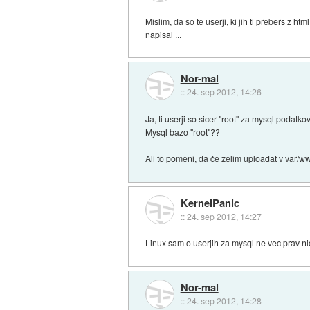
Mislim, da so te userji, ki jih ti prebers z h
napisal ...
Nor-mal
::
24. sep 2012, 14:26
Ja, ti userji so sicer "root" za mysql podat
Mysql bazo "root"??
Ali to pomeni, da če želim uploadat v var/w
KernelPanic
::
24. sep 2012, 14:27
Linux sam o userjih za mysql ne vec prav nic
Nor-mal
::
24. sep 2012, 14:28