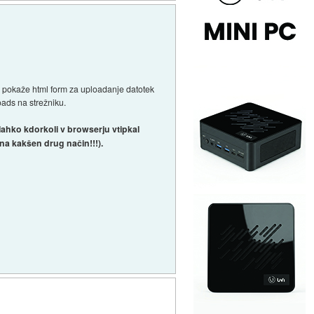
 se pokaže html form za uploadanje datotek
ploads na strežniku.
i lahko kdorkoli v browserju vtipkal
j na kakšen drug način!!!).