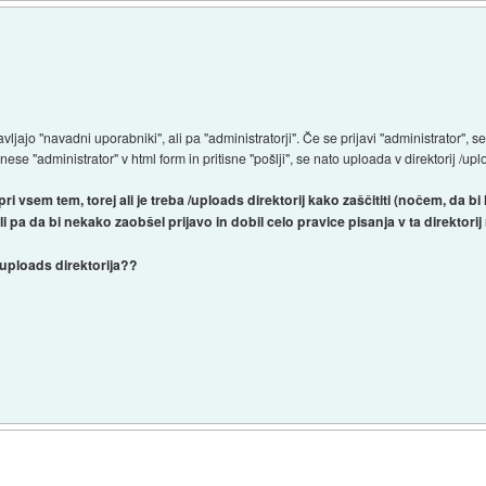
vljajo "navadni uporabniki", ali pa "administratorji". Če se prijavi "administrator",
jo vnese "administrator" v html form in pritisne "pošlji", se nato uploada v direktorij /u
ri vsem tem, torej ali je treba /uploads direktorij kako zaščititi (nočem, da b
li pa da bi nekako zaobšel prijavo in dobil celo pravice pisanja v ta direktori
 /uploads direktorija??
)