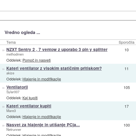
Vredno ogleda ...
Tema
Sporočila
»
NZXT Sentry 2 , 7 ventow z uporabo 3 pin y splitter
10
methodmen
Oddelek:
Pomoč in nasveti
»
Kateri ventilator z visokim statičnim pritiskom?
11
akize
Oddelek:
Hlajenje in modifikacije
»
Ventilatorji
105
Sylar007
Oddelek:
Kaj kupiti
»
Kateri ventilator kupiti
17
Mare3
Oddelek:
Hlajenje in modifikacije
»
Nasvet za hlajenje in utišanje PCja...
100
Netrunner
Oddelek:
Hlajenje in modifikacije