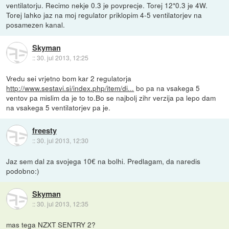
ventilatorju. Recimo nekje 0.3 je povprecje. Torej 12*0.3 je 4W.
Torej lahko jaz na moj regulator priklopim 4-5 ventilatorjev na
posamezen kanal.
Skyman
::
30. jul 2013, 12:25
Vredu sei vrjetno bom kar 2 regulatorja
http://www.sestavi.si/index.php/item/di...
bo pa na vsakega 5
ventov pa mislim da je to to.Bo se najbolj zihr verzija pa lepo dam
na vsakega 5 ventilatorjev pa je.
freesty
::
30. jul 2013, 12:30
Jaz sem dal za svojega 10€ na bolhi. Predlagam, da naredis
podobno:)
Skyman
::
30. jul 2013, 12:35
mas tega NZXT SENTRY 2?