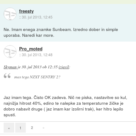
freesty
::
30. jul 2013, 12:45
Ne. Imam enega znamke Sunbeam. Izredno dober in simple
uporaba. Naredi kar more.
Pro_moted
::
30. jul 2013, 12:48
Skyman
je
30. jul 2013 ob 12:35
izjavil
:
mas tega NZXT SENTRY 2?
Jaz imam tega. Čisto OK zadeva. Nič ne piska, nastavitve so kul,
najnižja hitrost 40%, edino te nalepke za temperaturne žičke je
dobro nabavit druge ( jaz imam kar izolirni trak), ker hitro lepilo
spusti.
2
»
«
1