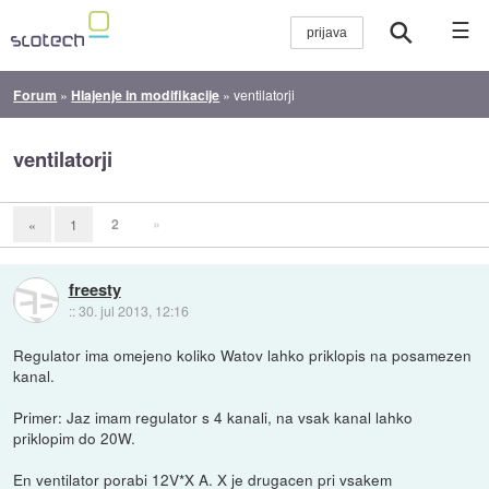
☰
Forum
»
Hlajenje in modifikacije
»
ventilatorji
ventilatorji
2
»
«
1
freesty
::
30. jul 2013, 12:16
Regulator ima omejeno koliko Watov lahko priklopis na posamezen
kanal.
Primer: Jaz imam regulator s 4 kanali, na vsak kanal lahko
priklopim do 20W.
En ventilator porabi 12V*X A. X je drugacen pri vsakem