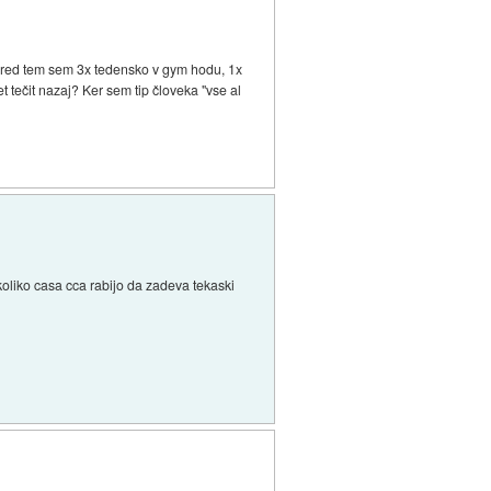
. Pred tem sem 3x tedensko v gym hodu, 1x
t tečit nazaj? Ker sem tip človeka "vse al
koliko casa cca rabijo da zadeva tekaski