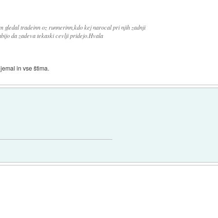
gledal tradeinn oz runnerinn,kdo kej narocal pri njih zadnji
abijo da zadeva tekaski cevlji pridejo.Hvala
jemal in vse štima.