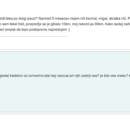
lotit teka po dolgi pavzi? Namreč 5 mesecev nisem nič treniral, migal, skratka nič
o sem tekel trail, povprečje se je gibalo 10km, moj rekord pa 30km. Kako sedaj zače
ameri ampak da lepo postopoma napredujem :)
edal tradeinn oz runnerinn,kdo kej narocal pri njih zadnji cas? je bilo vse vredu? 
)