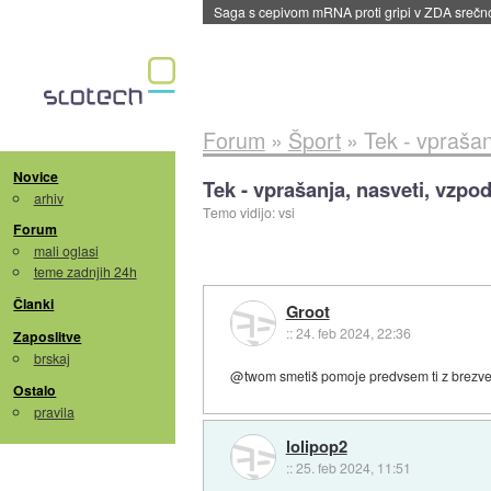
dane
Forum
»
Šport
»
Tek - vprašan
Novice
Tek - vprašanja, nasveti, vzpod
arhiv
Temo vidijo: vsi
Forum
mali oglasi
teme zadnjih 24h
Članki
Groot
::
24. feb 2024, 22:36
Zaposlitve
brskaj
@twom smetiš pomoje predvsem ti z brezvez
Ostalo
pravila
lolipop2
::
25. feb 2024, 11:51