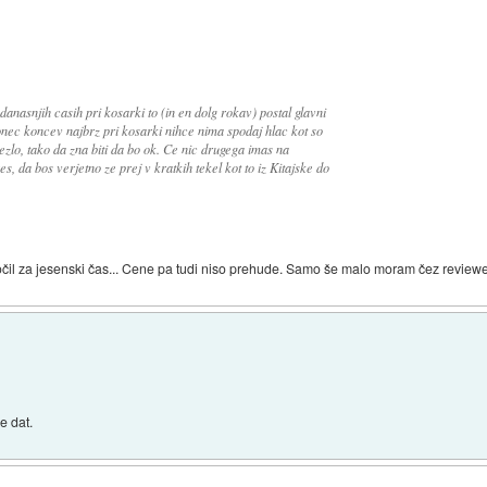
 danasnjih casih pri kosarki to (in en dolg rokav) postal glavni
nec koncev najbrz pri kosarki nihce nima spodaj hlac kot so
ezlo, tako da zna biti da bo ok. Ce nic drugega imas na
es, da bos verjetno ze prej v kratkih tekel kot to iz Kitajske do
naročil za jesenski čas... Cene pa tudi niso prehude. Samo še malo moram čez reviewe
e dat.