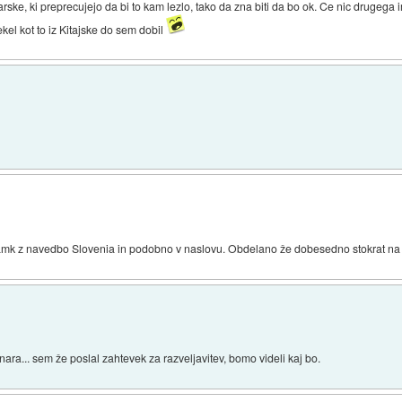
rske, ki preprecujejo da bi to kam lezlo, tako da zna biti da bo ok. Ce nic drugega 
ekel kot to iz Kitajske do sem dobil
znamk z navedbo Slovenia in podobno v naslovu. Obdelano že dobesedno stokrat na
nara... sem že poslal zahtevek za razveljavitev, bomo videli kaj bo.