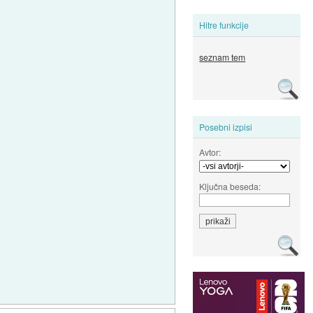
Hitre funkcije
seznam tem
Posebni izpisi
Avtor:
Ključna beseda: