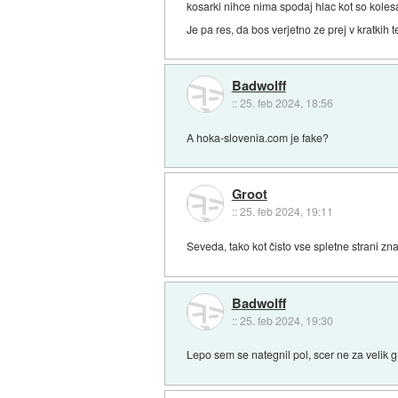
kosarki nihce nima spodaj hlac kot so kolesa
Je pa res, da bos verjetno ze prej v kratkih t
Badwolff
::
25. feb 2024, 18:56
A hoka-slovenia.com je fake?
Groot
::
25. feb 2024, 19:11
Seveda, tako kot čisto vse spletne strani 
Badwolff
::
25. feb 2024, 19:30
Lepo sem se nategnil pol, scer ne za velik g