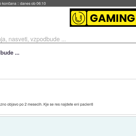
s ob 06:09
ja, nasveti, vzpodbude ...
bude ...
no objavo po 2 mesecih. Kje se res najdete eni pacienti