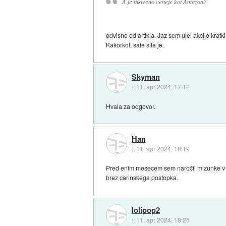
A je bistveno ceneje kot Amazon?
odvisno od artikla. Jaz sem ujel akcijo kratk
Kakorkol, safe site je.
Skyman
::
11. apr 2024, 17:12
Hvala za odgovor.
Han
::
11. apr 2024, 18:19
Pred enim mesecem sem naročil mizunke v an
brez carinskega postopka.
lolipop2
::
11. apr 2024, 18:25