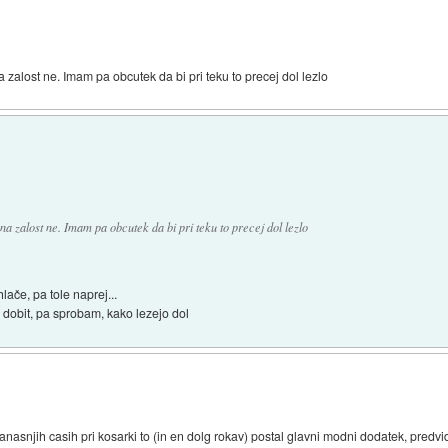
zalost ne. Imam pa obcutek da bi pri teku to precej dol lezlo
a zalost ne. Imam pa obcutek da bi pri teku to precej dol lezlo
hlače, pa tole naprej...
s dobit, pa sprobam, kako lezejo dol
danasnjih casih pri kosarki to (in en dolg rokav) postal glavni modni dodatek, predv