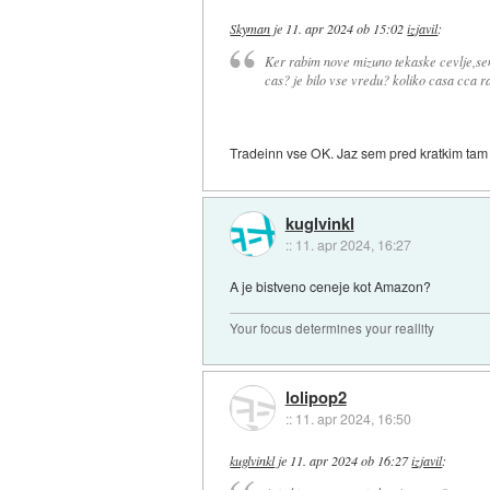
Skyman
je
11. apr 2024 ob 15:02
izjavil
:
Ker rabim nove mizuno tekaske cevlje,sem 
cas? je bilo vse vredu? koliko casa cca r
Tradeinn vse OK. Jaz sem pred kratkim tam 
kuglvinkl
::
11. apr 2024, 16:27
A je bistveno ceneje kot Amazon?
Your focus determines your reallity
lolipop2
::
11. apr 2024, 16:50
kuglvinkl
je
11. apr 2024 ob 16:27
izjavil
: