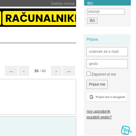
Išči:
Zadnje novice
Prijava
39
/ 40
««
«
»
»»
Zapomni si me
nov uporabnik
pozabili geslo?