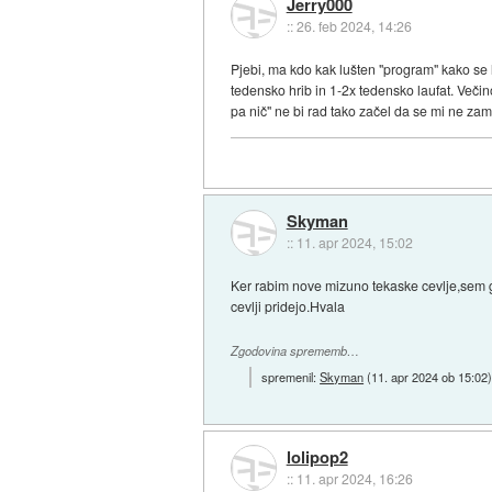
Jerry000
::
26. feb 2024, 14:26
Pjebi, ma kdo kak lušten "program" kako se 
tedensko hrib in 1-2x tedensko laufat. Večin
pa nič" ne bi rad tako začel da se mi ne z
Skyman
::
11. apr 2024, 15:02
Ker rabim nove mizuno tekaske cevlje,sem gl
cevlji pridejo.Hvala
Zgodovina sprememb…
spremenil:
Skyman
(
11. apr 2024 ob 15:02
lolipop2
::
11. apr 2024, 16:26