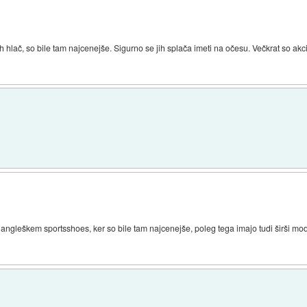
ih hlač, so bile tam najcenejše. Sigurno se jih splača imeti na očesu. Večkrat so akci
gleškem sportsshoes, ker so bile tam najcenejše, poleg tega imajo tudi širši mod