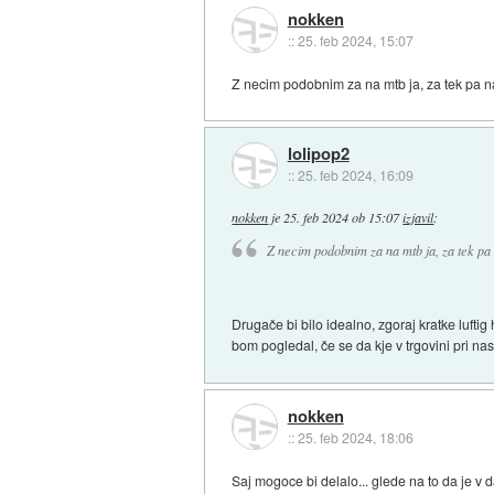
nokken
::
25. feb 2024, 15:07
Z necim podobnim za na mtb ja, za tek pa na 
lolipop2
::
25. feb 2024, 16:09
nokken
je
25. feb 2024 ob 15:07
izjavil
:
Z necim podobnim za na mtb ja, za tek pa n
Drugače bi bilo idealno, zgoraj kratke luftig 
bom pogledal, če se da kje v trgovini pri na
nokken
::
25. feb 2024, 18:06
Saj mogoce bi delalo... glede na to da je v 