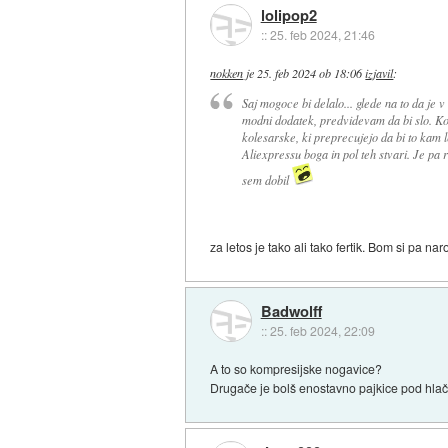
lolipop2
::
25. feb 2024, 21:46
nokken
je
25. feb 2024 ob 18:06
izjavil
:
Saj mogoce bi delalo... glede na to da je v
modni dodatek, predvidevam da bi slo. Ko
kolesarske, ki preprecujejo da bi to kam l
Aliexpressu boga in pol teh stvari. Je pa r
sem dobil
za letos je tako ali tako fertik. Bom si pa 
Badwolff
::
25. feb 2024, 22:09
A to so kompresijske nogavice?
Drugače je bolš enostavno pajkice pod hlač