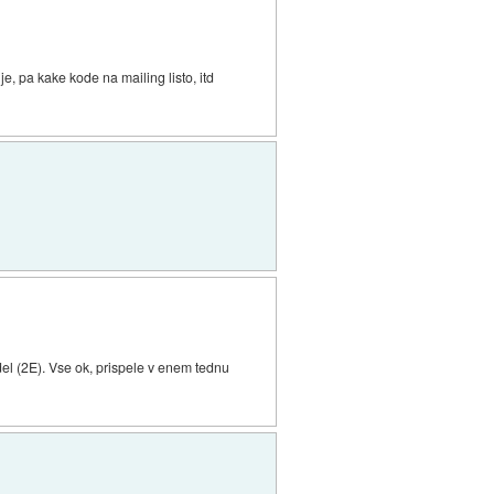
je, pa kake kode na mailing listo, itd
el (2E). Vse ok, prispele v enem tednu