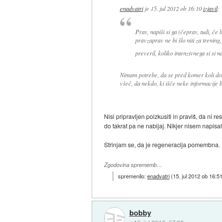
enadvatri
je
15. jul 2012 ob 16:10
izjavil
:
Prav, napiši si ga (čeprav, tudi, če 
pravzaprav ne bi šlo niti za trenin
preveril, koliko intenzivnega si si n
Nimam potrebe, da se pred komer koli dok
všeč, da nekdo, ki išče neke informacije be
Nisi pripravljen poizkusiti in praviš, da ni 
do takrat pa ne nabijaj. Nikjer nisem napisal
Strinjam se, da je regeneracija pomembna.
Zgodovina sprememb…
spremenilo:
enadvatri
(
15. jul 2012 ob 16:5
bobby