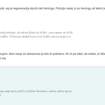
sti, saj je regeneracija ključni del treninga. Počutje nekaj ur po treningu ali tekmi
apisal polomijo, od enkrat škode ne bi bilo - pravzaprav ne bi šlo
vadbo). Ti bom pa skuhal in preveril, koliko intenzivnega si si
jem. Sem svoje že dokazal,ko je bilo to potrebno. Ni mi pa všeč, da nekdo, ki išče
i res.
igovanja uteži, poišči si kakšno literaturo, tudi na spletu (pa ne
a.