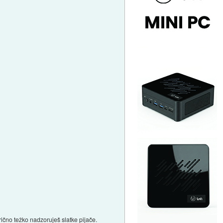
rično težko nadzoruješ slatke pijače.