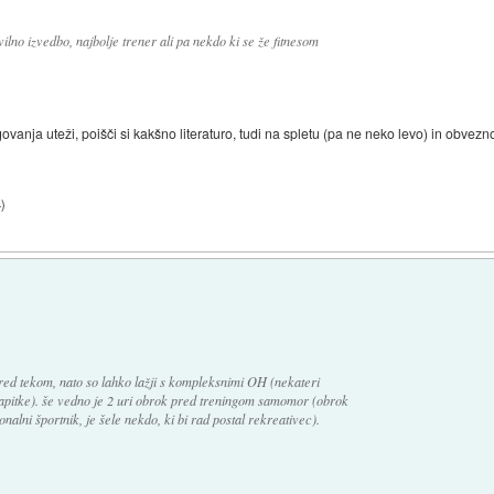
ilno izvedbo, najbolje trener ali pa nekdo ki se že fitnesom
ovanja uteži, poišči si kakšno literaturo, tudi na spletu (pa ne neko levo) in obvezn
4
)
red tekom, nato so lahko lažji s kompleksnimi OH (nekateri
napitke). še vedno je 2 uri obrok pred treningom samomor (obrok
nalni športnik, je šele nekdo, ki bi rad postal rekreativec).