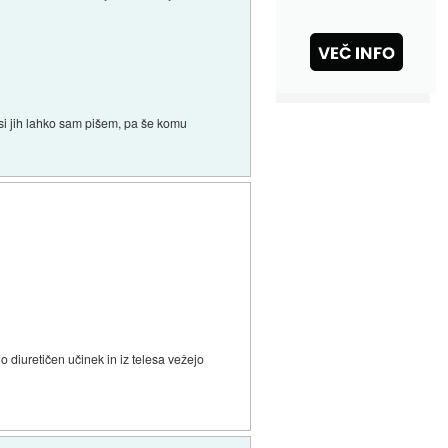
 si jih lahko sam pišem, pa še komu
lo diuretičen učinek in iz telesa vežejo