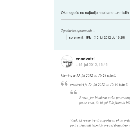
Ok mogoče ne najbolje napisano ...v mislih s
Zgodovina sprememb…
spremenil:
_IKE_
(
15. jul 2012 ob 16:28
)
enadvatri
::
15. jul 2012, 16:46
kitewing
je
15. jul 2012 ob 16:28
izjavil
:
enadvatri
je
15. jul 2012 ob 16:10
izjavil
:
Bravo, jaz bi takrat težko po trening
pa ne vem, če bi ga! S šejkom bi bilo
Vsak, ki resno trenira upošteva okno prilo
po treningu ali tekmi je precej drugačno, 