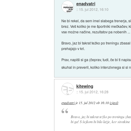
enadvatri
::
15. jul 2012, 16:10
Ne bi rekel, da sem imel slabega trenerja, s
brez. Veš koliko je me športniki mečkačev, 
vse možne načine, rezultatov pa nobenih ...
Bravo, jaz bi takrat težko po treningu zbasal 
prehajajo v kri.
Prav, napiši si ga (čeprav, tudi, če bi ti na
skuhal in preveril, koliko intenzivnega si si 
kitewing
::
15. jul 2012, 16:28
enadvatri
je
15. jul 2012 ob 16:10
izjavil
:
Bravo, jaz bi takrat težko po treningu zbas
bi ga! S šejkom bi bilo lažje, ker sirotkine