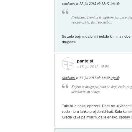
enadvatri
je
15. jul 2012 ob 15:42
izjavil
:
Preizkusi. Trening ti napišem jaz, pa pojej
verjetnost je, da ti bo slabo).
Se zelo bojim, da bi mi nekdo ki nima noben
drugemu.
panteist
::
15. jul 2012, 15:59
enadvatri
je
15. jul 2012 ob 14:59
izjavil
:
Kofein in druga poživila ne dajo čudežneg
učinkovito in ceneje.
Tule bi le nekaj opozoril. Dosti se ukvarjam s
vodo - tore lahko prej dehidriraš. Šele ko te
Glede kave pa mislim, da je enako, čeprav 