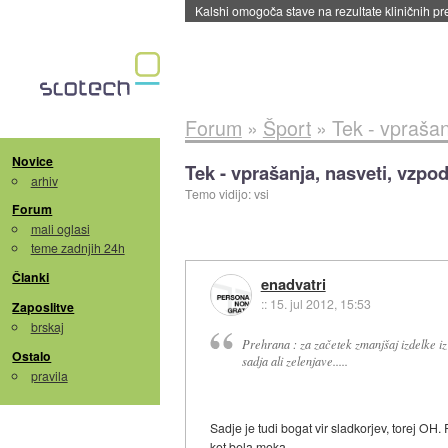
Sandisk že prodal več kot polovico SSD-jev za 
Forum
»
Šport
»
Tek - vprašan
Novice
Tek - vprašanja, nasveti, vzpod
arhiv
Temo vidijo: vsi
Forum
mali oglasi
teme zadnjih 24h
Članki
enadvatri
::
15. jul 2012, 15:53
Zaposlitve
brskaj
Prehrana : za začetek zmanjšaj izdelke i
Ostalo
sadja ali zelenjave.....
pravila
Sadje je tudi bogat vir sladkorjev, torej OH.
kot bela moka.