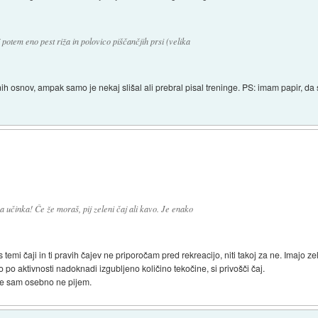
 potem eno pest riža in polovico piščančjih prsi (velika
ih osnov, ampak samo je nekaj slišal ali prebral pisal treninge. PS: imam papir, da
a učinka! Če že moraš, pij zeleni čaj ali kavo. Je enako
 temi čaji in ti pravih čajev ne priporočam pred rekreacijo, niti takoj za ne. Imajo ze
lo po aktivnosti nadoknadi izgubljeno količino tekočine, si privošči čaj.
je sam osebno ne pijem.