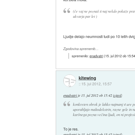
(če vaj ne poznaš ti naj nekdo pokaže prav
ukvarja par let )
Ljudje delajo neumnosti tudi po 10 letih dvig
Zgodovina sprememb…
spremenilo:
enadvatri
(
15. jul 2012 ob 15:5
kitewing
::
15. jul 2012, 15:57
enadvatri
je
15. jul 2012 ob 15:42
izjavil
:
konkreten obrok je lahko najmanj 4 ure p
uporabljajo maltodekstrin, razne gele in 
karšnega pozna večina ljudi, on ni profesio
To je res.
enadvatri
je
15. jul 2012 ob 15:42
izjavil
: