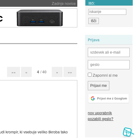
Išči:
Zadnje novice
Prijava
4
/ 40
««
«
»
»»
Zapomni si me
nov uporabnik
pozabili geslo?
tudi krompir, ki vsebuje veliko škroba tako