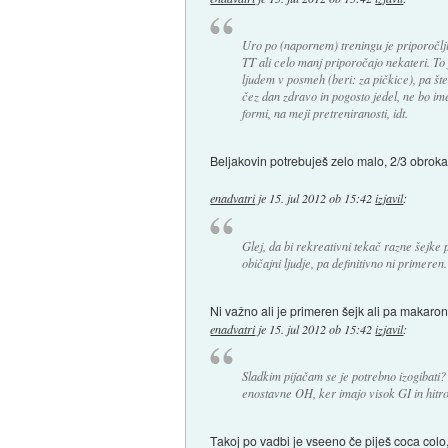
Uro po (napornem) treningu je priporočljiv
TT ali celo manj priporočajo nekateri. To j
ljudem v posmeh (beri: za pičkice), pa štev
čez dan zdravo in pogosto jedel, ne bo ime
formi, na meji pretreniranosti, idt.
Beljakovin potrebuješ zelo malo, 2/3 obroka 
enadvatri
je
15. jul 2012 ob 15:42
izjavil
:
Glej, da bi rekreativni tekač razne šejke
običajni ljudje, pa definitivno ni primeren.
Ni važno ali je primeren šejk ali pa makaroni
enadvatri
je
15. jul 2012 ob 15:42
izjavil
:
Sladkim pijačam se je potrebno izogibati?
enostavne OH, ker imajo visok GI in hitro p
Takoj po vadbi je vseeno če piješ coca colo,