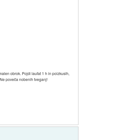
malen obrok. Pojdi laufat 1 h in poizkusih,
o. Ne poveča nobenih tveganj!