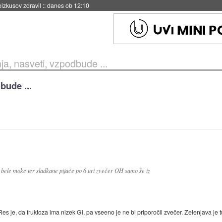
naslednji dve leti
::
danes ob 11:37
ja, nasveti, vzpodbude ...
bude ...
z bele moke ter sladkane pijače po 6 uri zvečer OH samo še iz
 Res je, da fruktoza ima nizek GI, pa vseeno je ne bi priporočil zvečer. Zelenjava je 