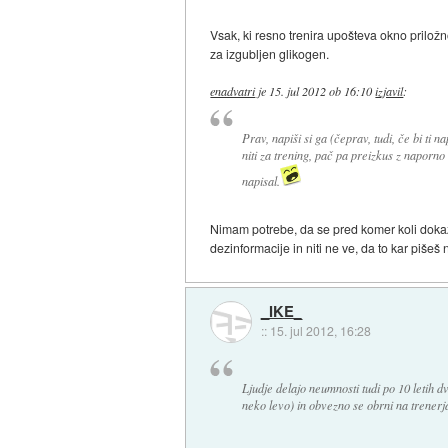
Vsak, ki resno trenira upošteva okno priložno
za izgubljen glikogen.
enadvatri
je
15. jul 2012 ob 16:10
izjavil
:
Prav, napiši si ga (čeprav, tudi, če bi ti n
niti za trening, pač pa preizkus z naporno 
napisal.
Nimam potrebe, da se pred komer koli dokazu
dezinformacije in niti ne ve, da to kar pišeš n
_IKE_
::
15. jul 2012, 16:28
Ljudje delajo neumnosti tudi po 10 letih dv
neko levo) in obvezno se obrni na trenerj