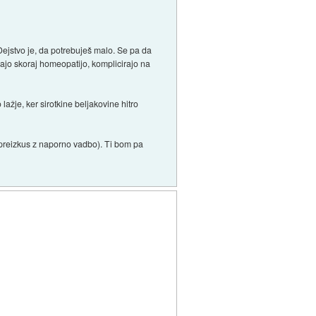
 Dejstvo je, da potrebuješ malo. Se pa da
jajo skoraj homeopatijo, komplicirajo na
 lažje, ker sirotkine beljakovine hitro
 pa preizkus z naporno vadbo). Ti bom pa