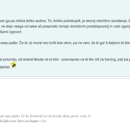
icer ga pa midva težko sodiva. To, koliko potrebuješ, je skoraj retorično vprašanje.
ki ne dajo vsega od sebe ali preprosto nimajo določenih preddispozicij in nato zgan
 Sami izgovori.
vase pašto. Če bi, bi moral res loviti tole okno, pa ne vem, če bi ga! S šejkom bi bilo
pisal polomijo, od enkrat škode ne bi bilo - pravzaprav ne bi šlo niti za trening, pač
napisal.
al vase pašto. Če bi, bi moral res loviti tole okno, pa ne vem, če
 beljakovine hitro prehajajo v kri.