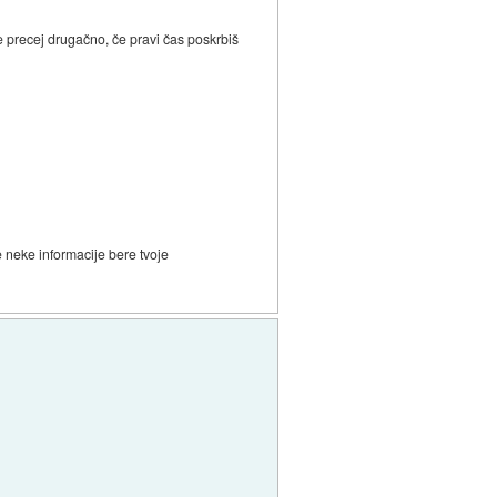
 je precej drugačno, če pravi čas poskrbiš
 neke informacije bere tvoje