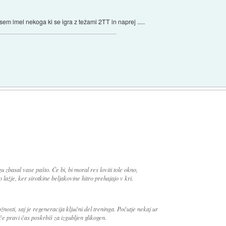
em imel nekoga ki se igra z težami 2TT in naprej .....
u zbasal vase pašto. Če bi, bi moral res loviti tole okno,
 lažje, ker sirotkine beljakovine hitro prehajajo v kri.
žnosti, saj je regeneracija ključni del treninga. Počutje nekaj ur
če pravi čas poskrbiš za izgubljen glikogen.