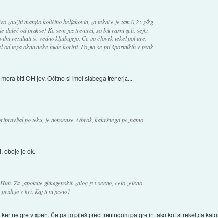
o zaužiti manjšo količino beljakovin, za tekače je tam 0,25 g/kg
e daleč od prakse! Ko sem jaz treniral, so bili razni geli, šejki
ilni rezultati še vedno kljubujejo. Če bo človek tekel pol ure,
l od tega okna neke hude koristi. Pozna se pri športnikih v peak
mora biti OH-jev. Očitno si imel slabega trenerja...
 pripravljal po teku, je nonsense. Obrok, kakršnega poznamo
, oboje je ok.
 Huh. Za zapolnite glikogenskih zalog je vseeno, celo želeno
ridejo v kri. Kaj ti ni jasno?
 ker ne gre v špeh. Če pa jo piješ pred treningom pa gre in tako kot si rekel,da kalo