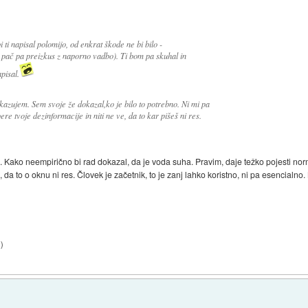
bi ti napisal polomijo, od enkrat škode ne bi bilo -
g, pač pa preizkus z naporno vadbo). Ti bom pa skuhal in
apisal.
azujem. Sem svoje že dokazal,ko je bilo to potrebno. Ni mi pa
re tvoje dezinformacije in niti ne ve, da to kar pišeš ni res.
res. Kako neempirično bi rad dokazal, da je voda suha. Pravim, daje težko pojesti nor
, da to o oknu ni res. Človek je začetnik, to je zanj lahko koristno, ni pa esencialn
1
)