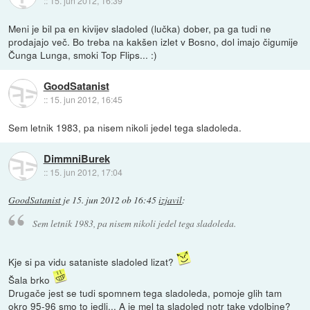
::
15. jun 2012, 16:39
Meni je bil pa en kivijev sladoled (lučka) dober, pa ga tudi ne
prodajajo več. Bo treba na kakšen izlet v Bosno, dol imajo čigumije
Čunga Lunga, smoki Top Flips... :)
GoodSatanist
::
15. jun 2012, 16:45
Sem letnik 1983, pa nisem nikoli jedel tega sladoleda.
DimmniBurek
::
15. jun 2012, 17:04
GoodSatanist
je
15. jun 2012 ob 16:45
izjavil
:
Sem letnik 1983, pa nisem nikoli jedel tega sladoleda.
Kje si pa vidu sataniste sladoled lizat?
Šala brko
Drugače jest se tudi spomnem tega sladoleda, pomoje glih tam
okro 95-96 smo to jedli... A je mel ta sladoled notr take vdolbine?