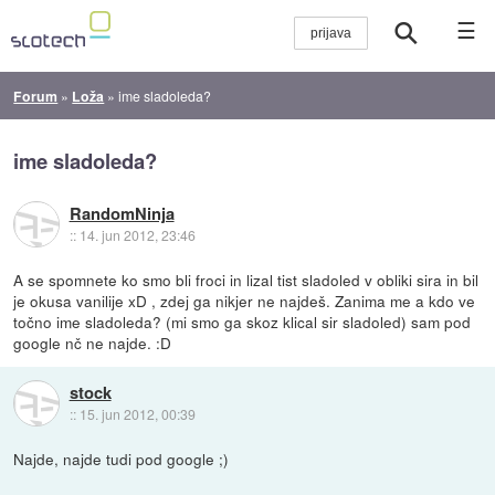
☰
Forum
»
Loža
»
ime sladoleda?
ime sladoleda?
RandomNinja
::
14. jun 2012, 23:46
A se spomnete ko smo bli froci in lizal tist sladoled v obliki sira in bil
je okusa vanilije xD , zdej ga nikjer ne najdeš. Zanima me a kdo ve
točno ime sladoleda? (mi smo ga skoz klical sir sladoled) sam pod
google nč ne najde. :D
stock
::
15. jun 2012, 00:39
Najde, najde tudi pod google ;)