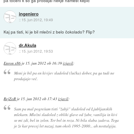
pa točeni k so ga prodajal nekje namest kepic
ingeniero
::
15. jun 2012, 19:49
Kaj pa tisti, ki je bil mlečni z belo čokolado? Flip?
dr.Akula
::
15. jun 2012, 19:53
Enron x86
je
15. jun 2012 ob 16:39
izjavil
:
Meni je bil pa en kivijev sladoled (lučka) dober, pa ga tudi ne
prodajajo več.
RejZoR
je
15. jun 2012 ob 17:43
izjavil
:
Sam pa mal pogrešam tisti "žabji" sladoled od Ljubljanskih
mlekarn. Mlečni sladoled z obliki glave od žabe, vanilija in kivi
se mi zdi, bel in zelen. Ter bel in roza. Ni bila slaba zadeva. Tega
je že kar precej let nazaj, tam okoli 1995-2000... ah nostalgija.