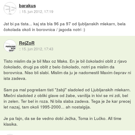
barakus
::
15. jun 2012, 17:19
Jst bi pa tista... kaj sta bla 96 pa 97 od ljubljanskih mlekarn, bela
čokolada okoli in borovnica / jagoda notri :)
RejZoR
::
15. jun 2012, 17:43
Tisto mislim da je bil Max oz Maks. En je bil čokoladni oblit z rjavo
čokolado, drugi pa oblit z belo čokolado, notri pa mislim da
borovnica. Niso bli slabi. Mislim da ju je nadomestil Maxim čeprav ni
ista zadeva.
Sam pa mal pogrešam tisti "žabji" sladoled od Ljubljanskih mlekarn.
Mlečni sladoled z obliki glave od žabe, vanilija in kivi se mi zdi, bel
in zelen. Ter bel in roza. Ni bila slaba zadeva. Tega je že kar precej
let nazaj, tam okoli 1995-2000... ah nostalgija.
Je pa fajn, da se še vedno dobi Ježka, Toma in Lučko. All time
klasika.