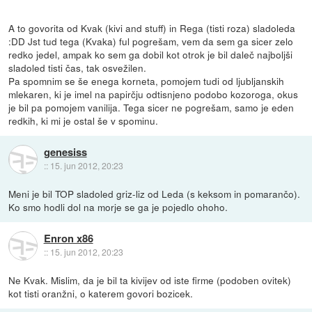
A to govorita od Kvak (kivi and stuff) in Rega (tisti roza) sladoleda
:DD Jst tud tega (Kvaka) ful pogrešam, vem da sem ga sicer zelo
redko jedel, ampak ko sem ga dobil kot otrok je bil daleč najboljši
sladoled tisti čas, tak osvežilen.
Pa spomnim se še enega korneta, pomojem tudi od ljubljanskih
mlekaren, ki je imel na papirčju odtisnjeno podobo kozoroga, okus
je bil pa pomojem vanilija. Tega sicer ne pogrešam, samo je eden
redkih, ki mi je ostal še v spominu.
genesiss
::
15. jun 2012, 20:23
Meni je bil TOP sladoled griz-liz od Leda (s keksom in pomarančo).
Ko smo hodli dol na morje se ga je pojedlo ohoho.
Enron x86
::
15. jun 2012, 20:23
Ne Kvak. Mislim, da je bil ta kivijev od iste firme (podoben ovitek)
kot tisti oranžni, o katerem govori bozicek.