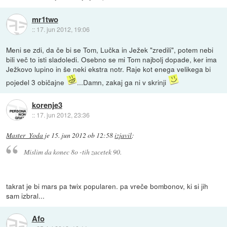
mr1two
::
17. jun 2012, 19:06
Meni se zdi, da če bi se Tom, Lučka in Ježek "zredili", potem nebi
bili več to isti sladoledi. Osebno se mi Tom najbolj dopade, ker ima
Ježkovo lupino in še neki ekstra notr. Raje kot enega velikega bi
pojedel 3 običajne
...Damn, zakaj ga ni v skrinji
korenje3
::
17. jun 2012, 23:36
Master_Yoda
je
15. jun 2012 ob 12:58
izjavil
:
Mislim da konec 8o -tih zacetek 90.
takrat je bi mars pa twix popularen. pa vreče bombonov, ki si jih
sam izbral...
Afo