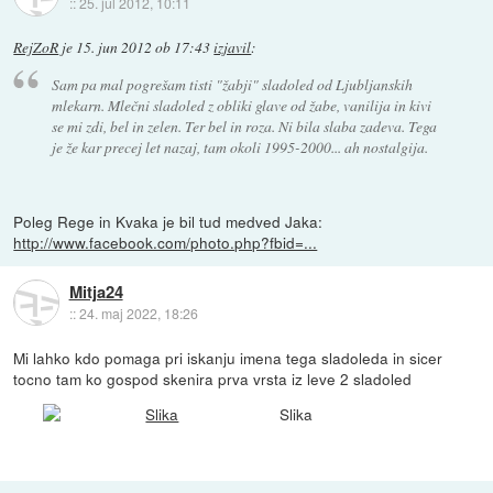
::
25. jul 2012, 10:11
RejZoR
je
15. jun 2012 ob 17:43
izjavil
:
Sam pa mal pogrešam tisti "žabji" sladoled od Ljubljanskih
mlekarn. Mlečni sladoled z obliki glave od žabe, vanilija in kivi
se mi zdi, bel in zelen. Ter bel in roza. Ni bila slaba zadeva. Tega
je že kar precej let nazaj, tam okoli 1995-2000... ah nostalgija.
Poleg Rege in Kvaka je bil tud medved Jaka:
http://www.facebook.com/photo.php?fbid=...
Mitja24
::
24. maj 2022, 18:26
Mi lahko kdo pomaga pri iskanju imena tega sladoleda in sicer
tocno tam ko gospod skenira prva vrsta iz leve 2 sladoled
Slika