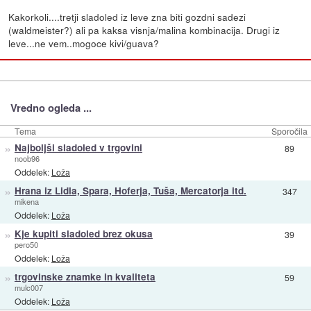
Kakorkoli....tretji sladoled iz leve zna biti gozdni sadezi
(waldmeister?) ali pa kaksa visnja/malina kombinacija. Drugi iz
leve...ne vem..mogoce kivi/guava?
Vredno ogleda ...
Tema
Sporočila
»
Najboljši sladoled v trgovini
89
noob96
Oddelek:
Loža
»
Hrana iz Lidla, Spara, Hoferja, Tuša, Mercatorja itd.
347
mikena
Oddelek:
Loža
»
Kje kupiti sladoled brez okusa
39
pero50
Oddelek:
Loža
»
trgovinske znamke in kvaliteta
59
mulc007
Oddelek:
Loža