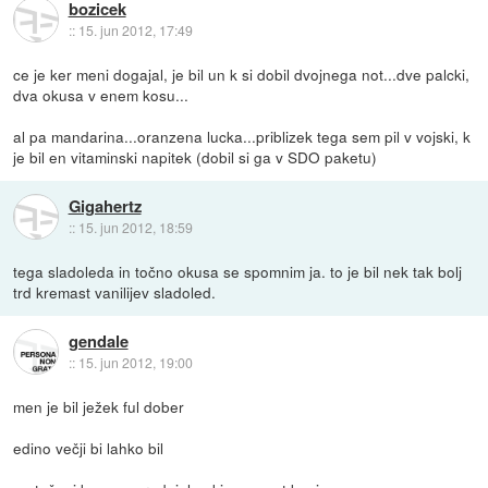
bozicek
::
15. jun 2012, 17:49
ce je ker meni dogajal, je bil un k si dobil dvojnega not...dve palcki,
dva okusa v enem kosu...
al pa mandarina...oranzena lucka...priblizek tega sem pil v vojski, k
je bil en vitaminski napitek (dobil si ga v SDO paketu)
Gigahertz
::
15. jun 2012, 18:59
tega sladoleda in točno okusa se spomnim ja. to je bil nek tak bolj
trd kremast vanilijev sladoled.
gendale
::
15. jun 2012, 19:00
men je bil ježek ful dober
edino večji bi lahko bil