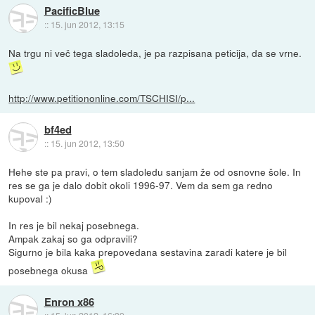
PacificBlue
::
15. jun 2012, 13:15
Na trgu ni več tega sladoleda, je pa razpisana peticija, da se vrne.
http://www.petitiononline.com/TSCHISI/p...
bf4ed
::
15. jun 2012, 13:50
Hehe ste pa pravi, o tem sladoledu sanjam že od osnovne šole. In
res se ga je dalo dobit okoli 1996-97. Vem da sem ga redno
kupoval :)
In res je bil nekaj posebnega.
Ampak zakaj so ga odpravili?
Sigurno je bila kaka prepovedana sestavina zaradi katere je bil
posebnega okusa
Enron x86