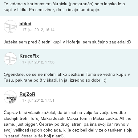
Te ledene v kartonastem škrniclu (pomaranča) sem lansko leto
kupil v Lidlu. Pa sem ziher, da jih imajo tud drugje.
bf4ed
::
17. jun 2012, 16:14
Ježeka sem pred 3 tedni kupil v Hoferju, sem slučajno zagledal :D
KruceFix
::
17. jun 2012, 17:36
@gendale, če se ne motim lahko Ježka in Toma še vedno kupiš v
Tušu, pakirane po 8 v škatli. In ja, izredno so dobri! :)
RejZoR
::
17. jun 2012, 17:51
Čeprav bi si včasih zaželel, da bi imel na voljo še večje izvedbe
slednjih treh. Torej Maksi Ježek, Maksi Tom in Maksi Lučka. All the
same, just bigger. Čeprav po drugi strani pa ima svoj čar ravno v
svoji velikosti (sploh čokolada, ki je čez beli del v zelo tankem sloju
in zaradi česar je še bolj njami).