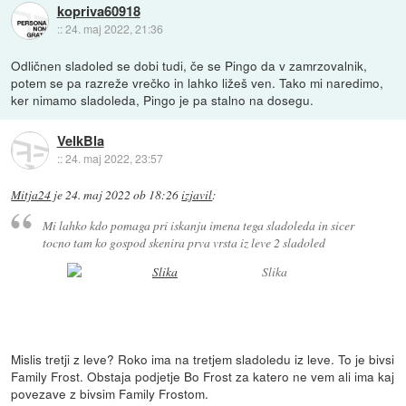
kopriva60918
::
24. maj 2022, 21:36
Odličnen sladoled se dobi tudi, če se Pingo da v zamrzovalnik,
potem se pa razreže vrečko in lahko ližeš ven. Tako mi naredimo,
ker nimamo sladoleda, Pingo je pa stalno na dosegu.
VelkBla
::
24. maj 2022, 23:57
Mitja24
je
24. maj 2022 ob 18:26
izjavil
:
Mi lahko kdo pomaga pri iskanju imena tega sladoleda in sicer
tocno tam ko gospod skenira prva vrsta iz leve 2 sladoled
Slika
Mislis tretji z leve? Roko ima na tretjem sladoledu iz leve. To je bivsi
Family Frost. Obstaja podjetje Bo Frost za katero ne vem ali ima kaj
povezave z bivsim Family Frostom.