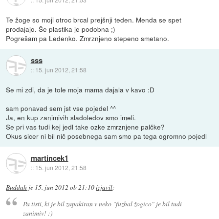
Te žoge so moji otroc brcal prejšnji teden. Menda se spet
prodajajo. Še plastika je podobna ;)
Pogrešam pa Ledenko. Zmrznjeno stepeno smetano.
sss
::
15. jun 2012, 21:58
Se mi zdi, da je tole moja mama dajala v kavo :D
sam ponavad sem jst vse pojedel ^^
Ja, en kup zanimivih sladoledov smo imeli.
Se pri vas tudi kej jedl take ozke zmrznjene palčke?
Okus sicer ni bil nič posebnega sam smo pa tega ogromno pojedl
martincek1
::
15. jun 2012, 21:58
Buddah
je
15. jun 2012 ob 21:10
izjavil
:
Pa tisti, ki je bil zapakiran v neko "fuzbal žogico" je bil tudi
zanimiv! :)