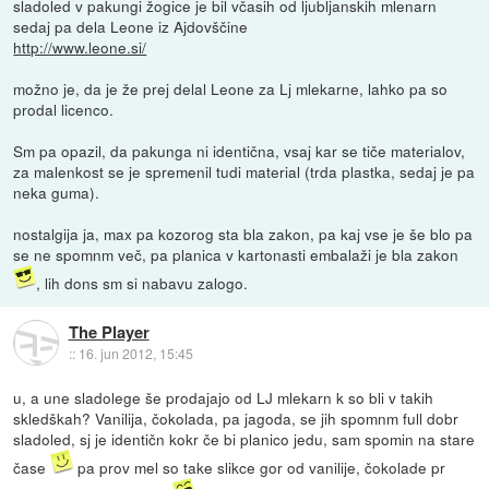
sladoled v pakungi žogice je bil včasih od ljubljanskih mlenarn
sedaj pa dela Leone iz Ajdovščine
http://www.leone.si/
možno je, da je že prej delal Leone za Lj mlekarne, lahko pa so
prodal licenco.
Sm pa opazil, da pakunga ni identična, vsaj kar se tiče materialov,
za malenkost se je spremenil tudi material (trda plastka, sedaj je pa
neka guma).
nostalgija ja, max pa kozorog sta bla zakon, pa kaj vse je še blo pa
se ne spomnm več, pa planica v kartonasti embalaži je bla zakon
, lih dons sm si nabavu zalogo.
The Player
::
16. jun 2012, 15:45
u, a une sladolege še prodajajo od LJ mlekarn k so bli v takih
skledškah? Vanilija, čokolada, pa jagoda, se jih spomnm full dobr
sladoled, sj je identičn kokr če bi planico jedu, sam spomin na stare
čase
pa prov mel so take slikce gor od vanilije, čokolade pr