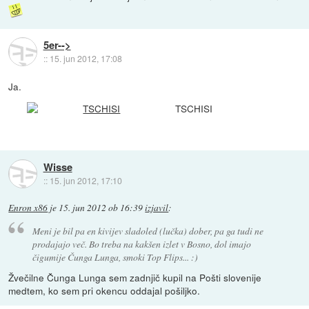
5er-->
::
15. jun 2012, 17:08
Ja.
TSCHISI
Wisse
::
15. jun 2012, 17:10
Enron x86
je
15. jun 2012 ob 16:39
izjavil
:
Meni je bil pa en kivijev sladoled (lučka) dober, pa ga tudi ne
prodajajo več. Bo treba na kakšen izlet v Bosno, dol imajo
čigumije Čunga Lunga, smoki Top Flips... :)
Žvečilne Čunga Lunga sem zadnjič kupil na Pošti slovenije
medtem, ko sem pri okencu oddajal pošiljko.