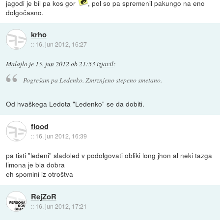
jagodi je bil pa kos gor
, pol so pa spremenil pakungo na eno
dolgočasno.
krho
::
16. jun 2012, 16:27
Malajlo
je
15. jun 2012 ob 21:53
izjavil
:
Pogrešam pa Ledenko. Zmrznjeno stepeno smetano.
Od hvaškega Ledota "Ledenko" se da dobiti.
flood
::
16. jun 2012, 16:39
pa tisti "ledeni" sladoled v podolgovati obliki long jhon al neki tazga
limona je bla dobra
eh spomini iz otroštva
RejZoR
::
16. jun 2012, 17:21