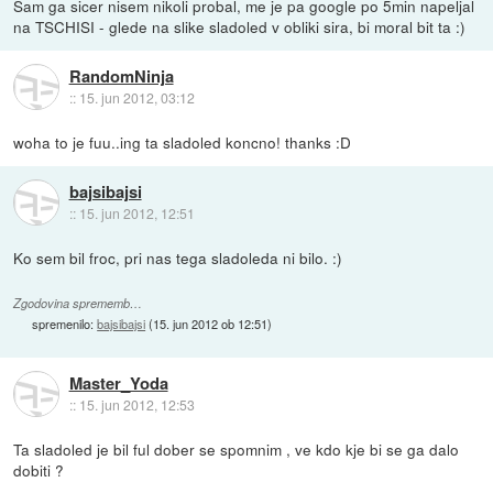
Sam ga sicer nisem nikoli probal, me je pa google po 5min napeljal
na TSCHISI - glede na slike sladoled v obliki sira, bi moral bit ta :)
RandomNinja
::
15. jun 2012, 03:12
woha to je fuu..ing ta sladoled koncno! thanks :D
bajsibajsi
::
15. jun 2012, 12:51
Ko sem bil froc, pri nas tega sladoleda ni bilo. :)
Zgodovina sprememb…
spremenilo:
bajsibajsi
(
15. jun 2012 ob 12:51
)
Master_Yoda
::
15. jun 2012, 12:53
Ta sladoled je bil ful dober se spomnim , ve kdo kje bi se ga dalo
dobiti ?