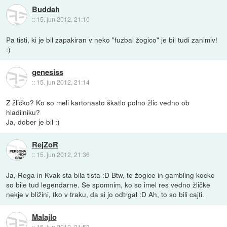
Buddah
::
15. jun 2012, 21:10
Pa tisti, ki je bil zapakiran v neko "fuzbal žogico" je bil tudi zanimiv!
:)
genesiss
::
15. jun 2012, 21:14
Z žličko? Ko so meli kartonasto škatlo polno žlic vedno ob
hladilniku?
Ja, dober je bil :)
RejZoR
::
15. jun 2012, 21:36
Ja, Rega in Kvak sta bila tista :D Btw, te žogice in gambling kocke
so bile tud legendarne. Se spomnim, ko so imel res vedno žličke
nekje v bližini, tko v traku, da si jo odtrgal :D Ah, to so bili cajti.
Malajlo
::
15. jun 2012, 21:53