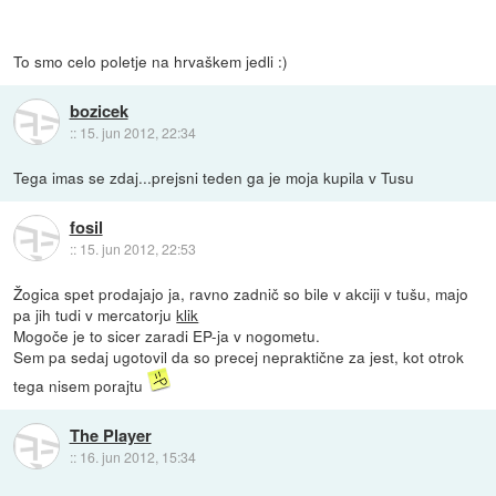
To smo celo poletje na hrvaškem jedli :)
bozicek
::
15. jun 2012, 22:34
Tega imas se zdaj...prejsni teden ga je moja kupila v Tusu
fosil
::
15. jun 2012, 22:53
Žogica spet prodajajo ja, ravno zadnič so bile v akciji v tušu, majo
pa jih tudi v mercatorju
klik
Mogoče je to sicer zaradi EP-ja v nogometu.
Sem pa sedaj ugotovil da so precej nepraktične za jest, kot otrok
tega nisem porajtu
The Player
::
16. jun 2012, 15:34