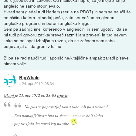
policiji,sodišču in zakone. Od matlocka naprej se je moje znanje
angleščine samo stopnjevalo.
Hkrati sem gledal tudi Harlem (serija na PRO7) in sem se naučil še
nemščino katera mi sedaj peša, zato ker večinoma gledam
angleške programe in berem angleške knjige.
Sem pa zadnjič imel koferenco v angleščini in sem ugotovil da se
mi tudi pri govoru zatika(preveč razmišljam zraven) in tud nevem
kako se naj spet izboljšam razen, da se začnem sam sabo
pogovarjat ali da grem v tujino.
Bi pa se rad naučil tudi japonščine/kitajščine ampak zaradi pisave
nimam volje.
BigWhale
::
24. apr 2012, 08:34
Okapi
je
23. apr 2012 ob 23:03
izjavil
:
Na glas se pogovarjaj sam s sabo. Ali pa s stenami,
Eno pomanjkljivost ima ta sistem - stene te bolj slabo
popravljajo, ko poveš kaj narobe.
O.