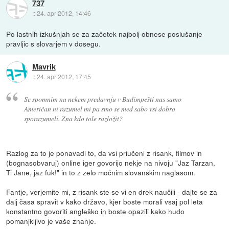
737
::
24. apr 2012, 14:46
Po lastnih izkušnjah se za začetek najbolj obnese poslušanje
pravljic s slovarjem v dosegu.
Mavrik
::
24. apr 2012, 17:45
Se spomnim na nekem predavnju v Budimpešti nas samo
Američan ni razumel mi pa smo se med sabo vsi dobro
sporazumeli. Zna kdo tole razložit?
Razlog za to je ponavadi to, da vsi priučeni z risank, filmov in
(bognasobvaruj) online iger govorijo nekje na nivoju "Jaz Tarzan,
Ti Jane, jaz fuk!" in to z zelo močnim slovanskim naglasom.
Fantje, verjemite mi, z risank ste se vi en drek naučili - dajte se za
dalj časa spravit v kako državo, kjer boste morali vsaj pol leta
konstantno govoriti angleško in boste opazili kako hudo
pomanjkljivo je vaše znanje.