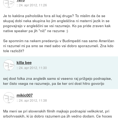
::
24. apr 2012, 11:26
Je to kakšna psihološka fora ali kaj druga? To mislim da če se
skupaj dobi neka skupina ko jim angleščina ni materni jezik in se
pogovajrajo v angleščini se vsi razumejo. Ko pa pride zraven kak
native speaker pa jih "nič" ne razume :)
Se spomnim na nekem predavnju v Budimpešti nas samo Američan
ni razumel mi pa smo se med sabo vsi dobro sporazumeli. Zna kdo
tole razložit?
killa bee
::
24. apr 2012, 11:30
sej dost folka zna anglešk samo si vseeno raj prižgejo podnapise,
ker čisto vsega ne razumejo, pa še ker oni dost hitro govorijo
mikic007
::
24. apr 2012, 11:38
Ma meni se pri slovenskih filmih majkajo podnapisi velikokrat, pri
srbohrvaskih, ki jo dobro razumem pa jih vedno dodam. Ce hoces