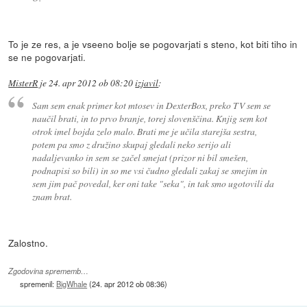
To je ze res, a je vseeno bolje se pogovarjati s steno, kot biti tiho in
se ne pogovarjati.
MisterR
je
24. apr 2012 ob 08:20
izjavil
:
Sam sem enak primer kot mtosev in DexterBox, preko TV sem se
naučil brati, in to prvo branje, torej slovenščina. Knjig sem kot
otrok imel bojda zelo malo. Brati me je učila starejša sestra,
potem pa smo z družino skupaj gledali neko serijo ali
nadaljevanko in sem se začel smejat (prizor ni bil smešen,
podnapisi so bili) in so me vsi čudno gledali zakaj se smejim in
sem jim pač povedal, ker oni take "seka", in tak smo ugotovili da
znam brat.
Zalostno.
Zgodovina sprememb…
spremenil:
BigWhale
(
24. apr 2012 ob 08:36
)