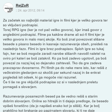
RejZoR
::
24. apr 2012, 09:14
Za začetek so najboljši material igre in filmi kjer je veliko govora ter
so vključeni podnapisi.
Torej RPG igre (ker je not pač veliko govora), kjer imaš govor z
angleškimi podnapisi. Filme pa kakšne drame ali sci-fi filmi kjer je
veliko govora in malo manj akcije. Ko boš znal povezovat slišane
besede s pisano besedo in kasneje razumevanje obeh, preideš na
naslednjo fazo. Filmi in igre brez podnapisov. Sploh igre so tukaj
fajn, ker se boš mogoče zaradi narobe slišanih navodil naletel na
oviro pri kateri se boš zataknil. Ko pa boš zadevo ugotovil, pa boš
povezal za nazaj kaj so dejansko zahtevali. Tko da gre zadeva
pravzaprav dvosmerno. Pri filmih pa do neke mere isto, kar rešiš z
večkratnim gledanjem oz skočiš par sekund nazaj in še enkrat
pogledaš isti odsek, ki ga mogoče nisi razumel.
Če ti še ne gre vključiš podnapise oz si v naslednjem preletu
pomagaš s slovarjem.
Razumevanje posameznih besed pa še vedno rešiš s starim
dobrim slovarjem. Online so hitrejši in ti dajejo predloge, če besedo
vpišeš fonetično (da jo napišeš enako kot jo slišiš). Kar je bolj
praktično kot brskanje po papirnatem slovarju, ki ti ne daje