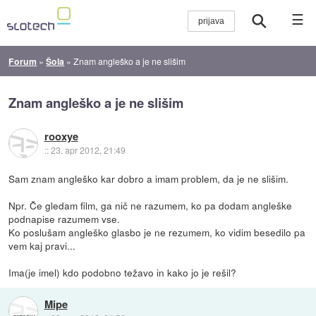
☰
Forum
»
Šola
»
Znam angleško a je ne slišim
Znam angleško a je ne slišim
rooxye
::
23. apr 2012, 21:49
Sam znam angleško kar dobro a imam problem, da je ne slišim.
Npr. Če gledam film, ga nič ne razumem, ko pa dodam angleške
podnapise razumem vse.
Ko poslušam angleško glasbo je ne rezumem, ko vidim besedilo pa
vem kaj pravi...
Ima(je imel) kdo podobno težavo in kako jo je rešil?
Mipe