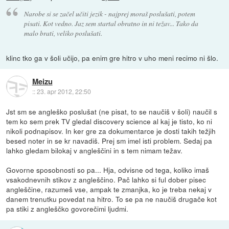
Narobe si se začel učiti jezik - najprej moraš poslušati, potem
pisati. Kot vedno. Jaz sem startal obratno in ni težav... Tako da
malo brati, veliko poslušati.
klinc tko ga v šoli učijo, pa enim gre hitro v uho meni recimo ni šlo.
Meizu
::
23. apr 2012, 22:50
Jst sm se angleško poslušat (ne pisat, to se naučiš v šoli) naučil s
tem ko sem prek TV gledal discovery science al kaj je tisto, ko ni
nikoli podnapisov. In ker gre za dokumentarce je dosti takih težjih
besed noter in se kr navadiš. Prej sm imel isti problem. Sedaj pa
lahko gledam bilokaj v angleščini in s tem nimam težav.
Govorne sposobnosti so pa... Hja, odvisne od tega, koliko imaš
vsakodnevnih stikov z angleščino. Pač lahko si ful dober pisec
angleščine, razumeš vse, ampak te zmanjka, ko je treba nekaj v
danem trenutku povedat na hitro. To se pa ne naučiš drugače kot
pa stiki z angleščko govorečimi ljudmi.