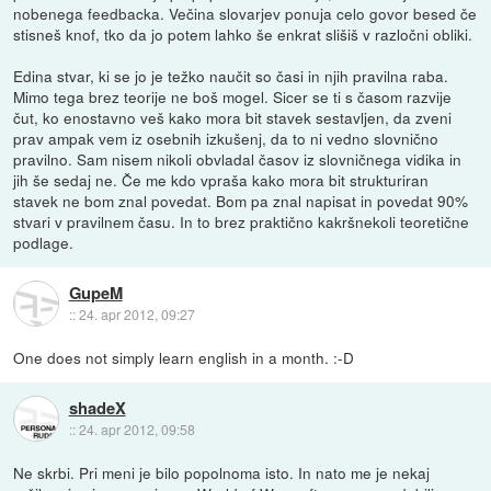
nobenega feedbacka. Večina slovarjev ponuja celo govor besed če
stisneš knof, tko da jo potem lahko še enkrat slišiš v razločni obliki.
Edina stvar, ki se jo je težko naučit so časi in njih pravilna raba.
Mimo tega brez teorije ne boš mogel. Sicer se ti s časom razvije
čut, ko enostavno veš kako mora bit stavek sestavljen, da zveni
prav ampak vem iz osebnih izkušenj, da to ni vedno slovnično
pravilno. Sam nisem nikoli obvladal časov iz slovničnega vidika in
jih še sedaj ne. Če me kdo vpraša kako mora bit strukturiran
stavek ne bom znal povedat. Bom pa znal napisat in povedat 90%
stvari v pravilnem času. In to brez praktično kakršnekoli teoretične
podlage.
GupeM
::
24. apr 2012, 09:27
One does not simply learn english in a month. :-D
shadeX
::
24. apr 2012, 09:58
Ne skrbi. Pri meni je bilo popolnoma isto. In nato me je nekaj