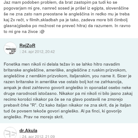
Jaz mam podoben problem, da brat zastopim pa tudi ko se
pogovarjam mi gre, namreč sosed je prišel iz egipta, slovenščine
še ne zna zato nam preostane le angleščina in redko mu je treba
kaj 2x rečt, v filmih,skladbah pa je tako, zadeva more biti čimbolj
glasna(glasba po možnost ne preveč hitra) da razumem. In ravno
to mi gre na živce :@
RejZoR
::
24. apr 2012, 20:42
Fonetika men nikoli ni delala težav in se lahko hitro navadim
britanske angleščine, ameriške, angleščine z ruskim prizvokom,
angleščine z nemškim prizvokom, italjanskim, you name it. Sicer je
razen britanske in ameriške vse ostalo bolj kot ne zafrkancija,
ampak je dost zahtevno govorit angleško in oponašat osebo neke
druge narodnosti istočasno. Nikakor pa mi nikoli ni bilo jasno zakaj
recimo korošci nikakor pa če se na glavo postaviš ne zmorejo
prebavit črke "R". Oz kako italjan nikakor ne zna skrit, da je italjan
tud če povsem tekoče govori angleško. Al pa finci, ki govorijo
angleško. Prav ne morejo skrit.
dr.Akula
::
24. apr 2012, 21:09