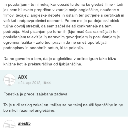
In poudarjam - to ni nekaj kar opaziš tu doma ko gledaš filme - tudi
jaz sem bil sveto prepričan v znanje moje angleščine, naučene s
filmov, tečajev, angleške debate in ostalih ter potrjene s certifikati in
več kot nadpovprečnimi ocenami. Potem me je pa dejanski obisk
tujine dovolj streznil, da sem začel delati konkretneje na tem
področju. Med pisanjem po forumih (kjer maš čas razmišljati) ter
poslušanjem televizije in naravnim govorjenjem in poslušanjem je
ogromna razlika - zato tudi pravim da ne smeš uporabljati
podnapisov in podobnih potuh, ki te polenijo.
Da ne govorim o tem, da je angleščina v online igrah tako blizu
knjižne kot je prekmurščina od ljubljanščine.
ABX
::
24. apr 2012, 18:44
Fonetika je precej zajebana zadeva.
To je tudi razlog zakaj en Italijan se bo takoj naučil španščine in ne
bo nikoli razumel angleščine.
ales85