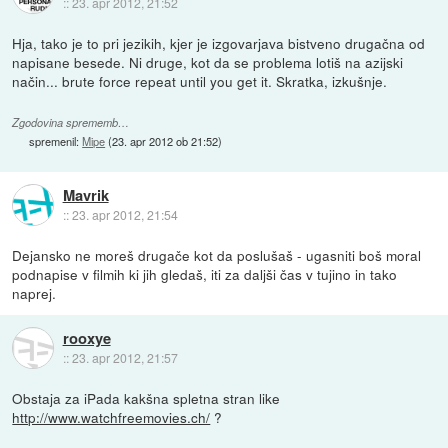
::
23. apr 2012, 21:52
Hja, tako je to pri jezikih, kjer je izgovarjava bistveno drugačna od
napisane besede. Ni druge, kot da se problema lotiš na azijski
način... brute force repeat until you get it. Skratka, izkušnje.
Zgodovina sprememb…
spremenil:
Mipe
(
23. apr 2012 ob 21:52
)
Mavrik
::
23. apr 2012, 21:54
Dejansko ne moreš drugače kot da poslušaš - ugasniti boš moral
podnapise v filmih ki jih gledaš, iti za daljši čas v tujino in tako
naprej.
rooxye
::
23. apr 2012, 21:57
Obstaja za iPada kakšna spletna stran like
http://www.watchfreemovies.ch/
?