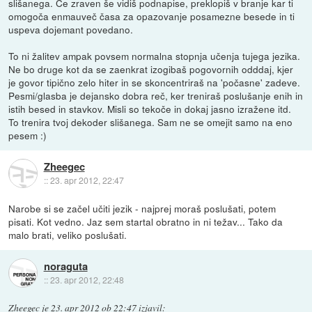
slišanega. Če zraven še vidiš podnapise, preklopiš v branje kar ti
omogoča enmauveč časa za opazovanje posamezne besede in ti
uspeva dojemant povedano.
To ni žalitev ampak povsem normalna stopnja učenja tujega jezika.
Ne bo druge kot da se zaenkrat izogibaš pogovornih odddaj, kjer
je govor tipično zelo hiter in se skoncentriraš na 'počasne' zadeve.
Pesmi/glasba je dejansko dobra reč, ker treniraš poslušanje enih in
istih besed in stavkov. Misli so tekoče in dokaj jasno izražene itd.
To trenira tvoj dekoder slišanega. Sam ne se omejit samo na eno
pesem :)
Zheegec
::
23. apr 2012, 22:47
Narobe si se začel učiti jezik - najprej moraš poslušati, potem
pisati. Kot vedno. Jaz sem startal obratno in ni težav... Tako da
malo brati, veliko poslušati.
noraguta
::
23. apr 2012, 22:48
Zheegec
je
23. apr 2012 ob 22:47
izjavil
: