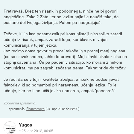
Pretiravaš. Brez teh risank in podobnega, nihče ne bi govoril
angleščine. Zakaj? Zato ker se jezika najlažje naučiš tako, da
postane del tvojega življenja. Potem pa nadgrajuješ.
Težave, ki jih ima posameznik pri komunikaciji niso toliko zaradi
učenja iz risank, ampak zaradi tega, ker človek ni vajen
komuniciranja v tujem jeziku.
Jaz recimo doma govorim precej tekoče in s precej manj naglasa
(ce se clovek snema, lahko to preveri). Moji stavki nikakor niso na
stopnji cavemana. Če pa padem v situacijo, ko moram z nekom
komunicirat, me pa zagrabi začasna trema. Takrat pride do težav.
Je red, da se v tujini kvaliteta izboljša, ampak ne podcenjevat
faktorjev, ki so pomembni pri naravnemu učenju jezika. To je
učenje, kjer se ti ne učiš jezika namerno, ampak 'ponesreči'.
Zgodovina sprememb…
spremenilo:
Phantomeye
(
24. apr 2012 ob 22:02
)
Yugos
::
25. apr 2012, 00:05