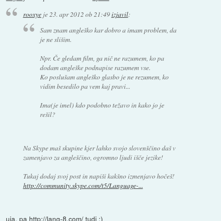
rooxye
je
23. apr 2012 ob 21:49
izjavil
:
Sam znam angleško kar dobro a imam problem, da
je ne slišim.
Npr. Če gledam film, ga nič ne razumem, ko pa
dodam angleške podnapise razumem vse.
Ko poslušam angleško glasbo je ne rezumem, ko
vidim besedilo pa vem kaj pravi...
Ima(je imel) kdo podobno težavo in kako jo je
rešil?
Na Skype maš skupine kjer lahko svojo slovenščino daš v
zamenjavo za angleščino, ogromno ljudi išče jezike!
Tukaj dodaj svoj post in napiši kakšno izmenjavo hočeš!
http://community.skype.com/t5/Language-...
uja, pa
http://lang-8.com/
tudi :)