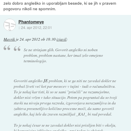
zelo dobro angleško in uporabljam besede, ki se jih v pravem
pogovoru nikoli ne spomnim.
Phantomeye
::
24. apr 2012, 22:01
Mavrik
je
24. apr 2012 ob 18:30
izjavil
:
Se ne strinjam glih. Govorit angleško ni noben
problem, problem nastane, ker imaš zelo omejeno
terminologijo.
Govoriti angleško
JE
problem, ki se ga niti ne zavedaš dokler ne
probaš živeti več kot par mesecev v tujini - tudi o računalništvu.
To je nekaj kar tisti, ki so se sami "priučili" ne razumejo/mo,
dokler nisi vržen v tako situacijo. Potem pa pogruntaš da so tvoji
stavki na nivoju prvega razreda, izgovorjava nerazumljiva in da
zahteva presenetljivo količino procesne moči, da samo govoriš
angleško, kaj šele da zraven razmišljaš _KAJ_ bi rad povedal.
To je nekaj česar se ne zavedaš dokler nisi prisiljen biti v okolju,
ki komunicira izključno angleško - prvi teden je občutek