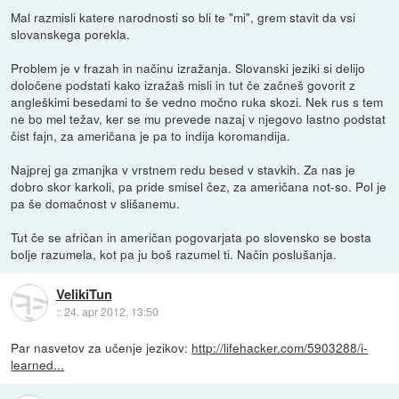
Mal razmisli katere narodnosti so bli te "mi", grem stavit da vsi
slovanskega porekla.
Problem je v frazah in načinu izražanja. Slovanski jeziki si delijo
določene podstati kako izražaš misli in tut če začneš govorit z
angleškimi besedami to še vedno močno ruka skozi. Nek rus s tem
ne bo mel težav, ker se mu prevede nazaj v njegovo lastno podstat
čist fajn, za američana je pa to indija koromandija.
Najprej ga zmanjka v vrstnem redu besed v stavkih. Za nas je
dobro skor karkoli, pa pride smisel čez, za američana not-so. Pol je
pa še domačnost v slišanemu.
Tut če se afričan in američan pogovarjata po slovensko se bosta
bolje razumela, kot pa ju boš razumel ti. Način poslušanja.
VelikiTun
::
24. apr 2012, 13:50
Par nasvetov za učenje jezikov:
http://lifehacker.com/5903288/i-
learned...