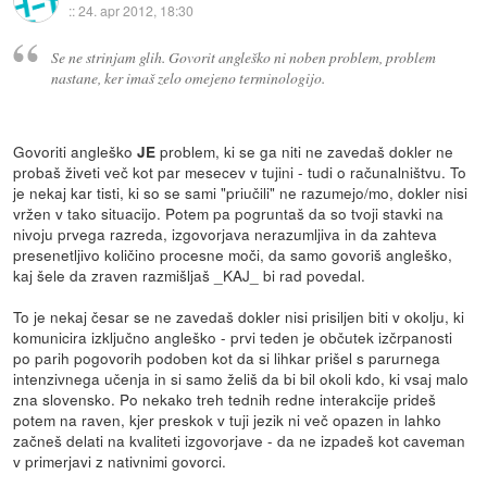
::
24. apr 2012, 18:30
Se ne strinjam glih. Govorit angleško ni noben problem, problem
nastane, ker imaš zelo omejeno terminologijo.
Govoriti angleško
problem, ki se ga niti ne zavedaš dokler ne
JE
probaš živeti več kot par mesecev v tujini - tudi o računalništvu. To
je nekaj kar tisti, ki so se sami "priučili" ne razumejo/mo, dokler nisi
vržen v tako situacijo. Potem pa pogruntaš da so tvoji stavki na
nivoju prvega razreda, izgovorjava nerazumljiva in da zahteva
presenetljivo količino procesne moči, da samo govoriš angleško,
kaj šele da zraven razmišljaš _KAJ_ bi rad povedal.
To je nekaj česar se ne zavedaš dokler nisi prisiljen biti v okolju, ki
komunicira izključno angleško - prvi teden je občutek izčrpanosti
po parih pogovorih podoben kot da si lihkar prišel s parurnega
intenzivnega učenja in si samo želiš da bi bil okoli kdo, ki vsaj malo
zna slovensko. Po nekako treh tednih redne interakcije prideš
potem na raven, kjer preskok v tuji jezik ni več opazen in lahko
začneš delati na kvaliteti izgovorjave - da ne izpadeš kot caveman
v primerjavi z nativnimi govorci.