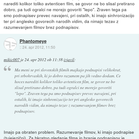
narediti kolikor toliko avtenticen film, se govor ne bo slisal pretirano
dobro, pa tudi ogralci ne morejo govoriti "lepo". Zraven tega pa
smo podnapisev prevec navajeni, pri ostalih, ki imajo sinhronizacijo
ter pri anglesko govorecih narodih vidim, da nimajo tezav z
razumevanjem filmov brez podnapisov.
Phantomeye
::
24. apr 2012, 11:50
mikic007
je
24. apr 2012 ob 11:38
izjavil
:
Ma meni se pri slovenskih filmih majkajo podnapisi velikokrat,
pri srbohrvaskih, ki jo dobro razumem pa jih vedno dodam. Ce
hoces narediti kolikor toliko avtenticen film, se govor ne bo
slisal pretirano dobro, pa tudi ogralci ne morejo govoriti
"lepo". Zraven tega pa smo podnapisev prevec navajeni, pri
ostalih, ki imajo sinhronizacijo ter pri anglesko govorecih
narodih vidim, da nimajo tezav z razumevanjem filmov brez
podnapisov.
Imajo pa obraten problem. Razumevanje filmov, ki imajo podnapise
(tujejezični). Za hkratno gledanje filma in branje podnapisov je