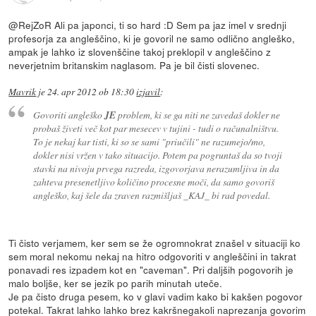
@RejZoR Ali pa japonci, ti so hard :D Sem pa jaz imel v srednji
profesorja za angleščino, ki je govoril ne samo odlično angleško,
ampak je lahko iz slovenščine takoj preklopil v angleščino z
neverjetnim britanskim naglasom. Pa je bil čisti slovenec.
Mavrik
je
24. apr 2012 ob 18:30
izjavil
:
Govoriti angleško
JE
problem, ki se ga niti ne zavedaš dokler ne
probaš živeti več kot par mesecev v tujini - tudi o računalništvu.
To je nekaj kar tisti, ki so se sami "priučili" ne razumejo/mo,
dokler nisi vržen v tako situacijo. Potem pa pogruntaš da so tvoji
stavki na nivoju prvega razreda, izgovorjava nerazumljiva in da
zahteva presenetljivo količino procesne moči, da samo govoriš
angleško, kaj šele da zraven razmišljaš _KAJ_ bi rad povedal.
Ti čisto verjamem, ker sem se že ogromnokrat znašel v situaciji ko
sem moral nekomu nekaj na hitro odgovoriti v angleščini in takrat
ponavadi res izpadem kot en "caveman". Pri daljših pogovorih je
malo boljše, ker se jezik po parih minutah uteče.
Je pa čisto druga pesem, ko v glavi vadim kako bi kakšen pogovor
potekal. Takrat lahko lahko brez kakršnegakoli naprezanja govorim