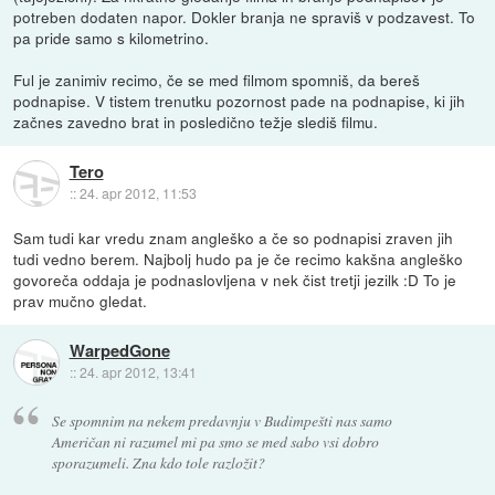
potreben dodaten napor. Dokler branja ne spraviš v podzavest. To
pa pride samo s kilometrino.
Ful je zanimiv recimo, če se med filmom spomniš, da bereš
podnapise. V tistem trenutku pozornost pade na podnapise, ki jih
začnes zavedno brat in posledično težje slediš filmu.
Tero
::
24. apr 2012, 11:53
Sam tudi kar vredu znam angleško a če so podnapisi zraven jih
tudi vedno berem. Najbolj hudo pa je če recimo kakšna angleško
govoreča oddaja je podnaslovljena v nek čist tretji jezilk :D To je
prav mučno gledat.
WarpedGone
::
24. apr 2012, 13:41
Se spomnim na nekem predavnju v Budimpešti nas samo
Američan ni razumel mi pa smo se med sabo vsi dobro
sporazumeli. Zna kdo tole razložit?