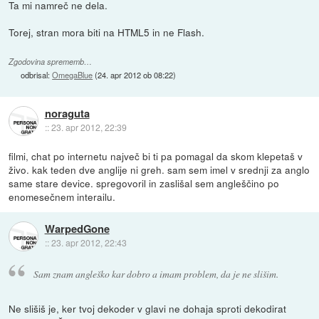
Ta mi namreč ne dela.
Torej, stran mora biti na HTML5 in ne Flash.
Zgodovina sprememb…
odbrisal:
OmegaBlue
(
24. apr 2012 ob 08:22
)
noraguta
::
23. apr 2012, 22:39
filmi, chat po internetu največ bi ti pa pomagal da skom klepetaš v
živo. kak teden dve anglije ni greh. sam sem imel v srednji za anglo
same stare device. spregovoril in zaslišal sem angleščino po
enomesečnem interailu.
WarpedGone
::
23. apr 2012, 22:43
Sam znam angleško kar dobro a imam problem, da je ne slišim.
Ne slišiš je, ker tvoj dekoder v glavi ne dohaja sproti dekodirat