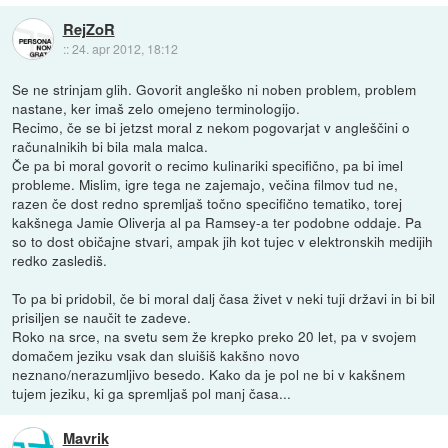
RejZoR
::
24. apr 2012, 18:12
Se ne strinjam glih. Govorit angleško ni noben problem, problem
nastane, ker imaš zelo omejeno terminologijo.
Recimo, če se bi jetzst moral z nekom pogovarjat v angleščini o
računalnikih bi bila mala malca.
Če pa bi moral govorit o recimo kulinariki specifično, pa bi imel
probleme. Mislim, igre tega ne zajemajo, večina filmov tud ne,
razen če dost redno spremljaš točno specifično tematiko, torej
kakšnega Jamie Oliverja al pa Ramsey-a ter podobne oddaje. Pa
so to dost običajne stvari, ampak jih kot tujec v elektronskih medijih
redko zaslediš.
To pa bi pridobil, če bi moral dalj časa živet v neki tuji državi in bi bil
prisiljen se naučit te zadeve.
Roko na srce, na svetu sem že krepko preko 20 let, pa v svojem
domačem jeziku vsak dan sluišiš kakšno novo
neznano/nerazumljivo besedo. Kako da je pol ne bi v kakšnem
tujem jeziku, ki ga spremljaš pol manj časa...
Mavrik