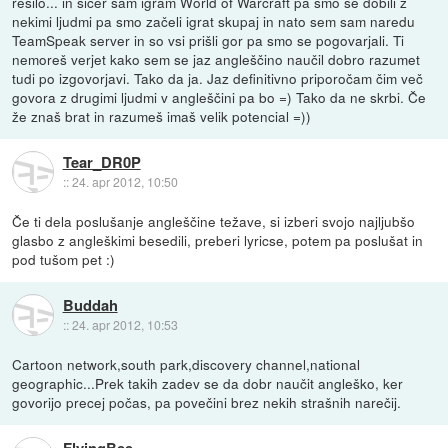
rešilo... in sicer sam igram World of Warcraft pa smo se dobili z
nekimi ljudmi pa smo začeli igrat skupaj in nato sem sam naredu
TeamSpeak server in so vsi prišli gor pa smo se pogovarjali. Ti
nemoreš verjet kako sem se jaz angleščino naučil dobro razumet
tudi po izgovorjavi. Tako da ja. Jaz definitivno priporočam čim več
govora z drugimi ljudmi v angleščini pa bo =) Tako da ne skrbi. Če
že znaš brat in razumeš imaš velik potencial =))
Tear_DR0P
::
24. apr 2012, 10:50
Če ti dela poslušanje angleščine težave, si izberi svojo najljubšo
glasbo z angleškimi besedili, preberi lyricse, potem pa poslušat in
pod tušom pet :)
Buddah
::
24. apr 2012, 10:53
Cartoon network,south park,discovery channel,national
geographic...Prek takih zadev se da dobr naučit angleško, ker
govorijo precej počas, pa povečini brez nekih strašnih narečij.
FlyingBee