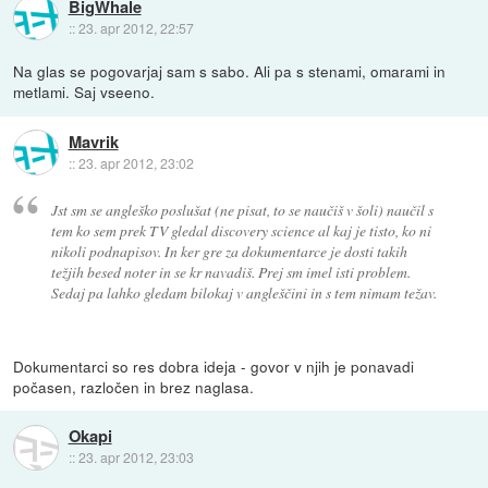
BigWhale
::
23. apr 2012, 22:57
Na glas se pogovarjaj sam s sabo. Ali pa s stenami, omarami in
metlami. Saj vseeno.
Mavrik
::
23. apr 2012, 23:02
Jst sm se angleško poslušat (ne pisat, to se naučiš v šoli) naučil s
tem ko sem prek TV gledal discovery science al kaj je tisto, ko ni
nikoli podnapisov. In ker gre za dokumentarce je dosti takih
težjih besed noter in se kr navadiš. Prej sm imel isti problem.
Sedaj pa lahko gledam bilokaj v angleščini in s tem nimam težav.
Dokumentarci so res dobra ideja - govor v njih je ponavadi
počasen, razločen in brez naglasa.
Okapi
::
23. apr 2012, 23:03