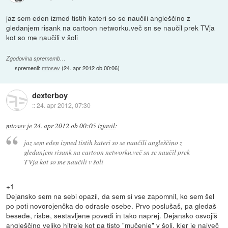
jaz sem eden izmed tistih kateri so se naučili angleščino z
gledanjem risank na cartoon networku.več sn se naučil prek TVja
kot so me naučili v šoli
Zgodovina sprememb…
spremenil:
mtosev
(
24. apr 2012 ob 00:06
)
dexterboy
::
24. apr 2012, 07:30
mtosev
je
24. apr 2012 ob 00:05
izjavil
:
jaz sem eden izmed tistih kateri so se naučili angleščino z
gledanjem risank na cartoon networku.več sn se naučil prek
TVja kot so me naučili v šoli
+1
Dejansko sem na sebi opazil, da sem si vse zapomnil, ko sem šel
po poti novorojenčka do odrasle osebe. Prvo poslušaš, pa gledaš
besede, risbe, sestavljene povedi in tako naprej. Dejansko osvojiš
angleščino veliko hitreje kot pa tisto "mučenje" v šoli, kjer je največ