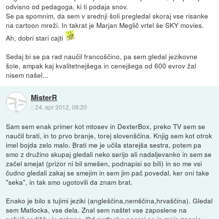
odvisno od pedagoga, ki ti podaja snov.
Se pa spomnim, da sem v srednji šoli pregledal skoraj vse risanke
na cartoon mreži. In takrat je Marjan Meglič vrtel še SKY movies.
Ah, dobri stari cajti
Sedaj bi se pa rad naučil francoščino, pa sem gledal jezikovne
šole, ampak kaj kvalitetnejšega in cenejšega od 600 evrov žal
nisem našel...
MisterR
::
24. apr 2012, 08:20
Sam sem enak primer kot mtosev in DexterBox, preko TV sem se
naučil brati, in to prvo branje, torej slovenščina. Knjig sem kot otrok
imel bojda zelo malo. Brati me je učila starejša sestra, potem pa
smo z družino skupaj gledali neko serijo ali nadaljevanko in sem se
začel smejat (prizor ni bil smešen, podnapisi so bili) in so me vsi
čudno gledali zakaj se smejim in sem jim pač povedal, ker oni take
"seka", in tak smo ugotovili da znam brat.
Enako je bilo s tujimi jeziki (angleščina,nemščina,hrvaščina). Gledal
sem Matlocka, vse dela. Znal sem naštet vse zaposlene na