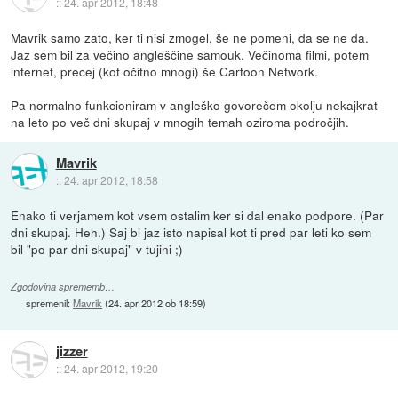
::
24. apr 2012, 18:48
Mavrik samo zato, ker ti nisi zmogel, še ne pomeni, da se ne da.
Jaz sem bil za večino angleščine samouk. Večinoma filmi, potem
internet, precej (kot očitno mnogi) še Cartoon Network.
Pa normalno funkcioniram v angleško govorečem okolju nekajkrat
na leto po več dni skupaj v mnogih temah oziroma področjih.
Mavrik
::
24. apr 2012, 18:58
Enako ti verjamem kot vsem ostalim ker si dal enako podpore. (Par
dni skupaj. Heh.) Saj bi jaz isto napisal kot ti pred par leti ko sem
bil "po par dni skupaj" v tujini ;)
Zgodovina sprememb…
spremenil:
Mavrik
(
24. apr 2012 ob 18:59
)
jizzer
::
24. apr 2012, 19:20