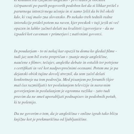
izčrpanosti po parih pogovorih podoben kot da si lihkar prišel s
parurnega intenzivnega učenja in si samo želiš da bi bil okoli
kdo, ki vsaj malo zna slovensko. Po nekako treh tednih redne
interakcije prideš potem na raven, kjer preskok v tuji jezik ni več
opazen in lahko začneš delati na kvaliteti izgovorjave - da ne
izpadeš kot caveman v primerjavi z nativnimi govorci.
In poudarjam - to ni nekaj kar opaziš tu doma ko gledaš filme -
tudi jaz sem bil sveto prepričan v znanje moje angleščine,
naučene s filmov, tečajev, angleške debate in ostalih ter potrjene
s certifikati in več kot nadpovprečnimi ocenami. Potem me je pa
dejanski obisk tujine dovolj streznil, da sem začel delati
konkretneje na tem področju. Med pisanjem po forumih (kjer
maš čas razmišljati) ter poslušanjem televizije in naravnim
govorjenjem in poslušanjem je ogromna razlika - zato tudi
pravim da ne smeš uporabljati podnapisov in podobnih potuh,
ki te polenijo.
Da ne govorim o tem, da je angleščina v online igrah tako blizu
knjižne kot je prekmurščina od ljubljanščine.