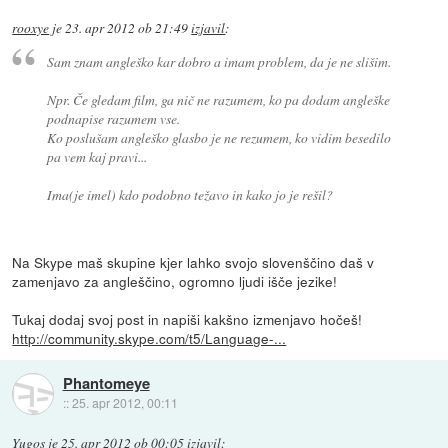
rooxye
je
23. apr 2012 ob 21:49
izjavil
:
Sam znam angleško kar dobro a imam problem, da je ne slišim.
Npr. Če gledam film, ga nič ne razumem, ko pa dodam angleške
podnapise razumem vse.
Ko poslušam angleško glasbo je ne rezumem, ko vidim besedilo
pa vem kaj pravi...
Ima(je imel) kdo podobno težavo in kako jo je rešil?
Na Skype maš skupine kjer lahko svojo slovenščino daš v
zamenjavo za angleščino, ogromno ljudi išče jezike!
Tukaj dodaj svoj post in napiši kakšno izmenjavo hočeš!
http://community.skype.com/t5/Language-...
Phantomeye
::
25. apr 2012, 00:11
Yugos
je
25. apr 2012 ob 00:05
izjavil
: