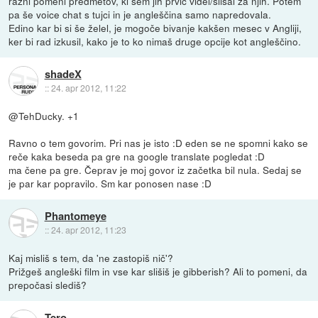
razni pomeni predmetov, ki sem jih prvič videl/slišal za njih. Potem
pa še voice chat s tujci in je angleščina samo napredovala.
Edino kar bi si še želel, je mogoče bivanje kakšen mesec v Angliji,
ker bi rad izkusil, kako je to ko nimaš druge opcije kot angleščino.
shadeX
::
24. apr 2012, 11:22
@TehDucky. +1
Ravno o tem govorim. Pri nas je isto :D eden se ne spomni kako se
reče kaka beseda pa gre na google translate pogledat :D
ma čene pa gre. Čeprav je moj govor iz začetka bil nula. Sedaj se
je par kar popravilo. Sm kar ponosen nase :D
Phantomeye
::
24. apr 2012, 11:23
Kaj misliš s tem, da 'ne zastopiš nič'?
Prižgeš angleški film in vse kar slišiš je gibberish? Ali to pomeni, da
prepočasi slediš?
Tero