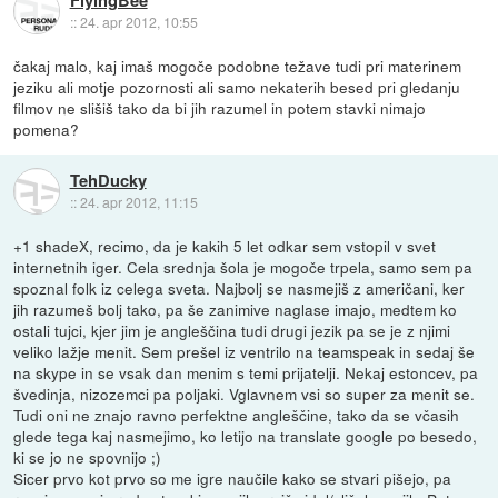
::
24. apr 2012, 10:55
čakaj malo, kaj imaš mogoče podobne težave tudi pri materinem
jeziku ali motje pozornosti ali samo nekaterih besed pri gledanju
filmov ne slišiš tako da bi jih razumel in potem stavki nimajo
pomena?
TehDucky
::
24. apr 2012, 11:15
+1 shadeX, recimo, da je kakih 5 let odkar sem vstopil v svet
internetnih iger. Cela srednja šola je mogoče trpela, samo sem pa
spoznal folk iz celega sveta. Najbolj se nasmejiš z američani, ker
jih razumeš bolj tako, pa še zanimive naglase imajo, medtem ko
ostali tujci, kjer jim je angleščina tudi drugi jezik pa se je z njimi
veliko lažje menit. Sem prešel iz ventrilo na teamspeak in sedaj še
na skype in se vsak dan menim s temi prijatelji. Nekaj estoncev, pa
švedinja, nizozemci pa poljaki. Vglavnem vsi so super za menit se.
Tudi oni ne znajo ravno perfektne angleščine, tako da se včasih
glede tega kaj nasmejimo, ko letijo na translate google po besedo,
ki se jo ne spovnijo ;)
Sicer prvo kot prvo so me igre naučile kako se stvari pišejo, pa