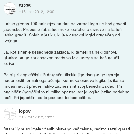
St235
::
15. mar 2012, 12:30
Lahko gledaš 100 animejev an dan pa zaradi tega ne boš govoril
japonsko. Preposto rabiš tudi neko teoretično osnovo na kateri
lahko gradiš. Sploh v jeziku, ki je v osnovni logiki drugačen od
tvojega.
Ja, kot širjenje besednega zaklada, ki temelji na neki osnovi,
nikakor pa ne kot osnovno sredstvo iz akterega se boš naučil
jezika.
Pa ni pri angleščini nič drugače, filmi/knjige risanke ne morejo
nadomestit formalnega učenja, ker neke osnove logike jezika se
mroaš naučit preden lahko začneš širit svoj besedni zaklad. Pri
angleščini/nemščini to ni toliko opazno ker je logika jezika podobna
naši. Pri japošćini pa to postane boleče očitno.
lopov
::
15. mar 2012, 13:27
"stare" igre so imele včasih bistveno več teksta, recimo razni questi