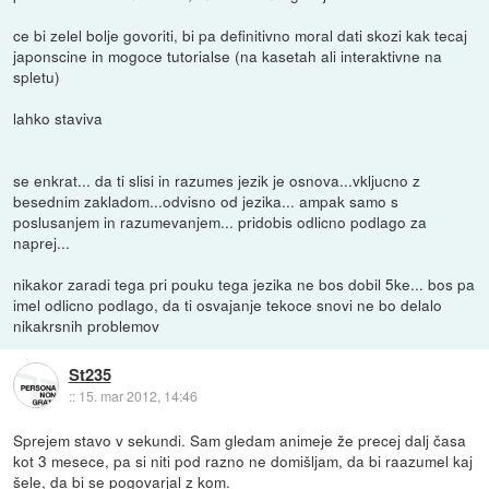
ce bi zelel bolje govoriti, bi pa definitivno moral dati skozi kak tecaj
japonscine in mogoce tutorialse (na kasetah ali interaktivne na
spletu)
lahko staviva
se enkrat... da ti slisi in razumes jezik je osnova...vkljucno z
besednim zakladom...odvisno od jezika... ampak samo s
poslusanjem in razumevanjem... pridobis odlicno podlago za
naprej...
nikakor zaradi tega pri pouku tega jezika ne bos dobil 5ke... bos pa
imel odlicno podlago, da ti osvajanje tekoce snovi ne bo delalo
nikakrsnih problemov
St235
::
15. mar 2012, 14:46
Sprejem stavo v sekundi. Sam gledam animeje že precej dalj časa
kot 3 mesece, pa si niti pod razno ne domišljam, da bi raazumel kaj
šele, da bi se pogovarjal z kom.