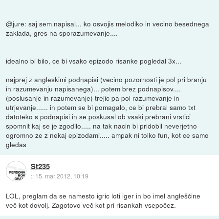
@jure: saj sem napisal... ko osvojis melodiko in vecino besednega
zaklada, gres na sporazumevanje....
idealno bi bilo, ce bi vsako epizodo risanke pogledal 3x...
najprej z angleskimi podnapisi (vecino pozornosti je pol pri branju
in razumevanju napisanega)... potem brez podnapisov....
(poslusanje in razumevanje) trejic pa pol razumevanje in
utrjevanje...... in potem se bi pomagalo, ce bi prebral samo txt
datoteko s podnapisi in se poskusal ob vsaki prebrani vrstici
spomnit kaj se je zgodilo..... na tak nacin bi pridobil neverjetno
ogromno ze z nekaj epizodami..... ampak ni tolko fun, kot ce samo
gledas
St235
::
15. mar 2012, 10:19
LOL, preglam da se namesto igric loti iger in bo imel angleščine
več kot dovolj. Zagotovo več kot pri risankah vsepočez.