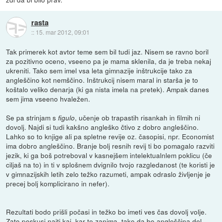
rasta
::
15. mar 2012, 09:01
Tak primerek kot avtor teme sem bil tudi jaz. Nisem se ravno boril
za pozitivno oceno, vseeno pa je mama sklenila, da je treba nekaj
ukreniti. Tako sem imel vsa leta gimnazije inštrukcije tako za
angleščino kot nemščino. Inštrukcij nisem maral in starša je to
koštalo veliko denarja (ki ga nista imela na pretek). Ampak danes
sem jima vseeno hvaležen.
Se pa strinjam s
, učenje ob trapastih risankah in filmih ni
figulo
dovolj. Najdi si tudi kakšno angleško čtivo z dobro angleščino.
Lahko so to knjige ali pa spletne revije oz. časopisi, npr. Economist
ima dobro angleščino. Branje bolj resnih revij ti bo pomagalo razviti
jezik, ki ga boš potreboval v kasnejšem intelektualnlem poklicu (če
ciljaš na to) in ti v splošnem dvignilo tvojo razgledanost (te koristi je
v gimnazijskih letih zelo težko razumeti, ampak odraslo življenje je
precej bolj komplicirano in nefer).
Rezultati bodo prišli počasi in težko bo imeti ves čas dovolj volje.
Zato poskusi najti kaj, kar te zanima, tako da bo angleščina del