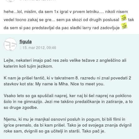
hehe...lol, mislim, da sem 1x igral v prvem letniku.... nikoli nisem
vedel tocno zakaj se gre... sem pa skozi od drugih poslusal
tak
da sem si pac predstavljal da pac sladki larry rad zadovljuje
figula
::
15. mar 2012, 09:46
Lejte, nekateri imajo pač res zelo velike težave z angleščino ali
katerim koli tujim jezikom.
K nam je prišel fantič, ki v takratnem 8. razredu ni znal povedati 2
stavkov kot sta: My name is Miha. Nice to meet you.
Vsako leto so ga spuščali naprej, ker naj bi šel naprej na poklicno
šolo in ne gimnazijo. Jezi me takšno predalčkanje in zatiranje, a to
so druge zgodbe.
Njemu, ki mu je manjkal osnovni posluh in pogum, bi bili filmi in
igrice premalo, da bi kam prišel. Tako je od svojega znanja dvignil
roke sam, dvignili so ga učitelji in starši. Tako pač je.