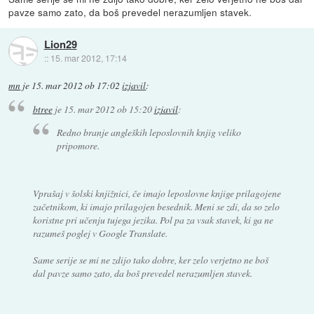
pavze samo zato, da boš prevedel nerazumljen stavek.
Lion29
::
15. mar 2012, 17:14
mn
je
15. mar 2012 ob 17:02
izjavil
:
btree
je
15. mar 2012 ob 15:20
izjavil
:
Redno branje angleških leposlovnih knjig veliko
pripomore.
Vprašaj v šolski knjižnici, če imajo leposlovne knjige prilagojene
začetnikom, ki imajo prilagojen besednik. Meni se zdi, da so zelo
koristne pri učenju tujega jezika. Pol pa za vsak stavek, ki ga ne
razumeš poglej v Google Translate.
Same serije se mi ne zdijo tako dobre, ker zelo verjetno ne boš
dal pavze samo zato, da boš prevedel nerazumljen stavek.