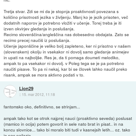
Tretja stvar. Zdi se mi da je stopnja proaktivnosti povezana s
količino prisotnosti jezika v življenju. Manj ko je jezik prisoten, več
dodatnih naporov je potrebno vložiti v učenje. Torej treba je iti
izven okvirjev gledanja in poslušanja.
Recimo slovenščina/angleščina nas dobesedno obdajata. Zato se
recimo precej naučiš iz poslušanja.
Učenje japonščine je veliko bolj zapleteno, ker ni prisotno v našem
(slovenskem) okolju in vsekakor ni dovolj samo gledanje animejev
in upati na najboljše. Res je, da ti pomaga doumeti melodiko,
ampak to pa vsekakor ni dovolj. v Poleg tega se je pa potrebno
naučiti pisave. To pa ni nekaj, kar bi se človek lahko naučil preko
risank, ampak se mora aktivno podati v to.
Lion29
::
15. mar 2012, 11:18
fantomsko oko, definitivno, se strinjam...
ampak tako kot se otrok najprej nauci (proaktivno seveda) poslusat
(mamico in ocija) potem govorit in sele nato brat in pisat.. in na
koncu slovnice... tako bi moralo biti tudi v kasnejsih letih... oz. tako
je pac najlazje