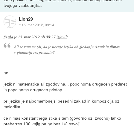
tvojega vsakdanjika.
Lion29
::
15. mar 2012, 09:14
figula
je
15. mar 2012 ob 08:27
izjavil
:
Ali se vam ne zdi, da je učenje jezika ob gledanju risank in filmov
v gimnaziji res premalo?.
ne.
jezik ni matematika ali zgodovina... popolnoma drugacen predmet
in popolnoma drugacen pristop...
pri jeziku je najpomembnejsi besedni zaklad in kompozicija oz.
melodika.
ce nimas konstantnega stika s tem (govorno oz. zvocno) lahko
preberres 100 knjig pa ne bos 1/2 osvojil.