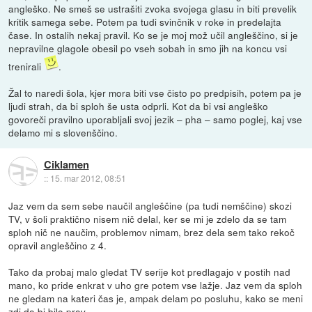
angleško. Ne smeš se ustrašiti zvoka svojega glasu in biti prevelik
kritik samega sebe. Potem pa tudi svinčnik v roke in predelajta
čase. In ostalih nekaj pravil. Ko se je moj mož učil angleščino, si je
nepravilne glagole obesil po vseh sobah in smo jih na koncu vsi
trenirali
.
Žal to naredi šola, kjer mora biti vse čisto po predpisih, potem pa je
ljudi strah, da bi sploh še usta odprli. Kot da bi vsi angleško
govoreči pravilno uporabljali svoj jezik – pha – samo poglej, kaj vse
delamo mi s slovenščino.
Ciklamen
::
15. mar 2012, 08:51
Jaz vem da sem sebe naučil angleščine (pa tudi nemščine) skozi
TV, v šoli praktično nisem nič delal, ker se mi je zdelo da se tam
sploh nič ne naučim, problemov nimam, brez dela sem tako rekoč
opravil angleščino z 4.
Tako da probaj malo gledat TV serije kot predlagajo v postih nad
mano, ko pride enkrat v uho gre potem vse lažje. Jaz vem da sploh
ne gledam na kateri čas je, ampak delam po posluhu, kako se meni
zdi da bi bilo prav.