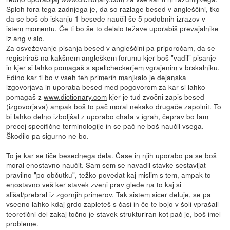
Sploh fora tega zadnjega je, da so razlage besed v angleščini, tko
da se boš ob iskanju 1 besede naučil še 5 podobnih izrazov v
istem momentu. Če ti bo še to delalo težave uporabiš prevajalnike
iz ang v slo.
Za osveževanje pisanja besed v angleščini pa priporočam, da se
registriraš na kakšnem angleškem forumu kjer boš "vadil" pisanje
in kjer si lahko pomagaš s spellcheckerjem vgrajenim v brskalniku.
Edino kar ti bo v vseh teh primerih manjkalo je dejanska
izgovorjava in uporaba besed med pogovorom za kar si lahko
pomagaš z
www.dictionary.com
kjer je tud zvočni zapis besed
(izgovorjava) ampak boš to pač moral nekako drugače zapolnit. To
bi lahko delno izboljšal z uporabo chata v igrah, čeprav bo tam
precej specifične terminologije in se pač ne boš naučil vsega.
Škodilo pa sigurno ne bo.
To je kar se tiče besednega dela. Čase in njih uporabo pa se boš
moral enostavno naučit. Sam sem se navadil stavke sestavljat
pravilno "po občutku", težko povedat kaj mislim s tem, ampak to
enostavno veš ker stavek zveni prav glede na to kaj si
slišal/prebral iz zgornjih primerov. Tak sistem sicer deluje, se pa
vseeno lahko kdaj grdo zapleteš s časi in če te bojo v šoli vprašali
teoretični del zakaj točno je stavek strukturiran kot pač je, boš imel
probleme.