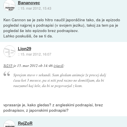
Bananovec
::
15. mar 2012, 15:43
Ken Cannon se je zelo hitro naučil japonščine tako, da je epizodo
pogledal najprej s podnapisi (v svojem jeziku), takoj za tem pa je
pogledal še isto epizodo brez podnapisov.
Lahko poskušiš, če se ti da.
Lion29
::
15. mar 2012, 16:07
St235
je
15. mar 2012 ob 14:46
izjavil
:
Sprejem stavo v sekundi. Sam gledam animeje že precej dalj
časa kot 3 mesece, pa si niti pod razno ne domišljam, da bi
raazumel kaj šele, da bi se pogovarjal z kom.
vprasanje je, kako gledas? z angleskimi podnapisi, brez
podnapisov, z japonskimi podnapisi?
RejZoR