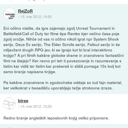
RejZoR
::
15. mar 2012, 14:55
Eni očitno mislite, da igre zajemajo zgolj Unreal Tournament in
Battlefield/Call of Duty ter filme tipa Rambo kjer večino časa poje
zgolj orožje. Nihče od vas ni očitno nikoli igral npr System Shock
serijo, Deus Ex serijo, The Elder Scrolls serijo, Fallout serijo in še
miljavžent drugih RPG-jev, ki se igrajo kot bi bral interaktivno
knjigo? A pri filmih kakšne globoke drame in znanstveno fantastični
filmi ne štejejo? Ker ravno pri teh ti povezovanje in razumevanje s
tistim kar vidiš ter tistim kar prebereš in slišiš pomaga 10x bolj kot
samo branje napisane knjige.
Pa kakšne znanstvene in zgodovinske oddaje so tud fajn material,
ker velikokrat v besedišču uporabljajo težje strokovne izraze.
btree
::
15. mar 2012, 15:20
Redno branje angleških leposlovnih knjig veliko pripomore.