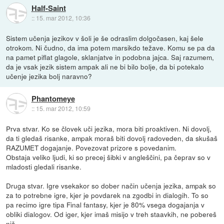
Half-Saint
::
15. mar 2012, 10:36
Sistem učenja jezikov v šoli je še odraslim dolgočasen, kaj šele
otrokom. Ni čudno, da ima potem marsikdo težave. Komu se pa da
na pamet piflat glagole, sklanjatve in podobna jajca. Saj razumem,
da je vsak jezik sistem ampak ali ne bi bilo bolje, da bi potekalo
učenje jezika bolj naravno?
Phantomeye
::
15. mar 2012, 10:59
Prva stvar. Ko se človek uči jezika, mora biti proaktiven. Ni dovolj,
da ti gledaš risanke, ampak moraš biti dovolj radoveden, da skušaš
RAZUMET dogajanje. Povezovat prizore s povedanim.
Obstaja veliko ljudi, ki so precej šibki v angleščini, pa čeprav so v
mladosti gledali risanke.
Druga stvar. Igre vsekakor so dober način učenja jezika, ampak so
za to potrebne igre, kjer je povdarek na zgodbi in dialogih. To so
pa recimo igre tipa Final fantasy, kjer je 80% vsega dogajanja v
obliki dialogov. Od iger, kjer imaš misijo v treh staavkih, ne pobereš
nič.