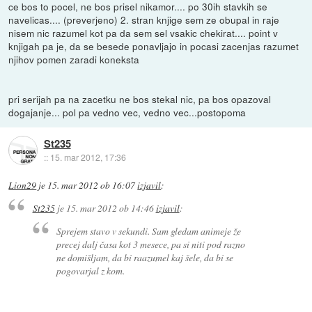
ce bos to pocel, ne bos prisel nikamor.... po 30ih stavkih se
navelicas.... (preverjeno) 2. stran knjige sem ze obupal in raje
nisem nic razumel kot pa da sem sel vsakic chekirat.... point v
knjigah pa je, da se besede ponavljajo in pocasi zacenjas razumet
njihov pomen zaradi koneksta
pri serijah pa na zacetku ne bos stekal nic, pa bos opazoval
dogajanje... pol pa vedno vec, vedno vec...postopoma
St235
::
15. mar 2012, 17:36
Lion29
je
15. mar 2012 ob 16:07
izjavil
:
St235
je
15. mar 2012 ob 14:46
izjavil
:
Sprejem stavo v sekundi. Sam gledam animeje že
precej dalj časa kot 3 mesece, pa si niti pod razno
ne domišljam, da bi raazumel kaj šele, da bi se
pogovarjal z kom.