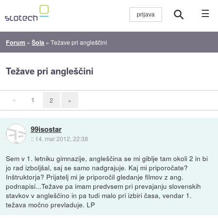
☰
Forum
»
Šola
»
Težave pri angleščini
Težave pri angleščini
«
1
2
»
99isostar
::
14. mar 2012, 22:38
Sem v 1. letniku gimnazije, angleščina se mi giblje tam okoli 2 in bi
jo rad izboljšal, saj se samo nadgrajuje. Kaj mi priporočate?
Inštruktorja? Prijatelj mi je priporočil gledanje filmov z ang.
podnapisi...Težave pa imam predvsem pri prevajanju slovenskih
stavkov v angleščino in pa tudi malo pri izbiri časa, vendar 1.
težava močno prevladuje. LP