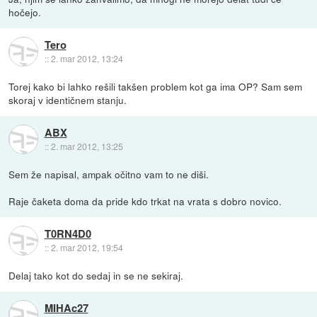
hočejo.
Tero
::
2. mar 2012, 13:24
Torej kako bi lahko rešili takšen problem kot ga ima OP? Sam sem
skoraj v identičnem stanju.
ABX
::
2. mar 2012, 13:25
Sem že napisal, ampak očitno vam to ne diši.
Raje čaketa doma da pride kdo trkat na vrata s dobro novico.
T0RN4D0
::
2. mar 2012, 19:54
Delaj tako kot do sedaj in se ne sekiraj.
MIHAc27