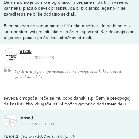
Dela na črno je po moje ogromno. In verjamem, da bi jih vseeno
kar nekaj plačalo davek prašičku, da bi bilo lahko legalno in se
zaradi tega ne bi še dodatno sekirali.
Bi pa seveda še vedno morale biti neke omejitve, da ne bi potem
kar naenkrat vsi postali takole na črno zaposleni. Ker delodajalcem
bi gotovo pasalo pa še manj stroškov bi imeli.
St235
::
2. mar 2012, 09:18
Sej država je po moje neumna, da ne omogoča še kake možnosti
za dodatno delo.
seveda omogoča, reče se mu popoldanski s.p. Sam je predpogoj,
da imaš službo, drugače niti ni možno govorit o dodatnem delu.
jernejl
::
2. mar 2012, 10:09
MIHAc27
je
2. mar 2012 ob 09:06
izjavil
: