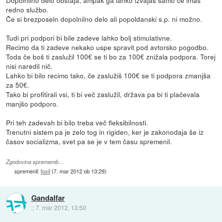
Dopolnilno delo obstaja, ampak ga lahko izvajaš samo če imaš
redno službo.
Če si brezposeln dopolnilno delo ali popoldanski s.p. ni možno.
Tudi pri podpori bi bile zadeve lahko bolj stimulativne.
Recimo da ti zadeve nekako uspe spravit pod avtorsko pogodbo.
Toda če boš ti zaslužil 100€ se ti bo za 100€ znižala podpora. Torej
nisi naredil nič.
Lahko bi bilo recimo tako, če zaslužiš 100€ se ti podpora zmanjša
za 50€.
Tako bi profitirali vsi, ti bi več zaslužil, država pa bi ti plačevala
manjšo podporo.
Pri teh zadevah bi bilo treba več fleksibilnosti.
Trenutni sistem pa je zelo tog in rigiden, ker je zakonodaja še iz
časov socializma, svet pa se je v tem času spremenil.
Zgodovina sprememb…
spremenil:
fosil
(
7. mar 2012 ob 13:29
)
Gandalfar
::
7. mar 2012, 13:50