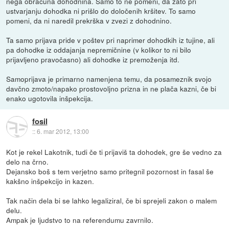
nega obračuna dohodnina. Samo to ne pomeni, da zato pri
ustvarjanju dohodka ni prišlo do določenih kršitev. To samo
pomeni, da ni naredil prekrška v zvezi z dohodnino.
Ta samo prijava pride v poštev pri naprimer dohodkih iz tujine, ali
pa dohodke iz oddajanja nepremičnine (v kolikor to ni bilo
prijavljeno pravočasno) ali dohodke iz premoženja itd.
Samoprijava je primarno namenjena temu, da posameznik svojo
davčno zmoto/napako prostovoljno prizna in ne plača kazni, če bi
enako ugotovila inšpekcija.
fosil
::
6. mar 2012, 13:00
Kot je rekel Lakotnik, tudi če ti prijaviš ta dohodek, gre še vedno za
delo na črno.
Dejansko boš s tem verjetno samo pritegnil pozornost in fasal še
kakšno inšpekcijo in kazen.
Tak način dela bi se lahko legaliziral, če bi sprejeli zakon o malem
delu.
Ampak je ljudstvo to na referendumu zavrnilo.