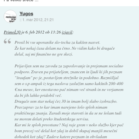
Yugos
::
1. mar 2012, 21:21
PrimoĹž0
je
6. feb 2012 ob 13:26
izjavil
:
Prosil bi vse uporanike slo-techa za kakšen nasvet.
Že kar nekaj časa delam na črno. Ne vidim kako bi drugače
delal, saj mi finančno ne gre skozi.
Prijavljen sem na zavodu za zaposlovanje in prejemam socialno
podporo. Zraven pa prijateljem, znancem in ljudi ki jih poznam
"šraufam" pc-je, postavljem strežnike in podobno. Razmišljal
sem o s.p ampak iz tega naslova zaslužim samo kakšnih 200-400
€ na mesec, ker enostavno pač nimam več strank in ne verjamem
da bi jih lahko pridobil več.
Drugače sem star nekaj čez 30 in imam bolj slabo izobrazbo.
Pravzaprav za to kar imam narejeno šolo sploh nimam
praktičnega znanja. Zaradi moje starosti in da se ne šolam tudi
ne morem delati preko študentskega servisa.
Kar mi še sploh preostane? Naj raje grem v neko službo kjer pač
bom precej več delal kot zdaj in dobil skupaj manjši mesečni
dohodek kot zdaj? Zadeve katere poznam in obvladam