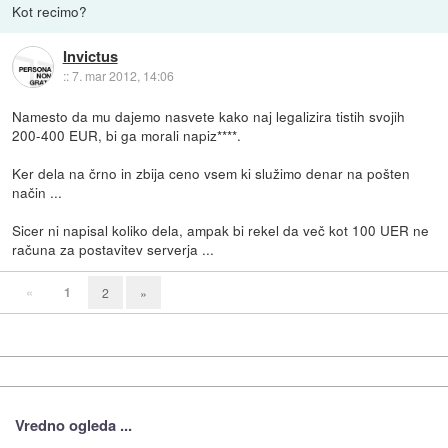
Kot recimo?
Invictus
::
7. mar 2012, 14:06
Namesto da mu dajemo nasvete kako naj legalizira tistih svojih
200-400 EUR, bi ga morali napiz****.
Ker dela na črno in zbija ceno vsem ki služimo denar na pošten
način ...
Sicer ni napisal koliko dela, ampak bi rekel da več kot 100 UER ne
računa za postavitev serverja ...
«
1
2
»
Vredno ogleda ...