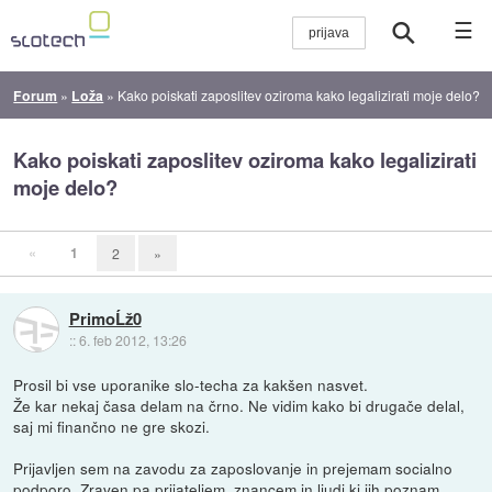
☰
Forum
»
Loža
»
Kako poiskati zaposlitev oziroma kako legalizirati moje delo?
Kako poiskati zaposlitev oziroma kako legalizirati
moje delo?
«
1
2
»
PrimoĹž0
::
6. feb 2012, 13:26
Prosil bi vse uporanike slo-techa za kakšen nasvet.
Že kar nekaj časa delam na črno. Ne vidim kako bi drugače delal,
saj mi finančno ne gre skozi.
Prijavljen sem na zavodu za zaposlovanje in prejemam socialno
podporo. Zraven pa prijateljem, znancem in ljudi ki jih poznam