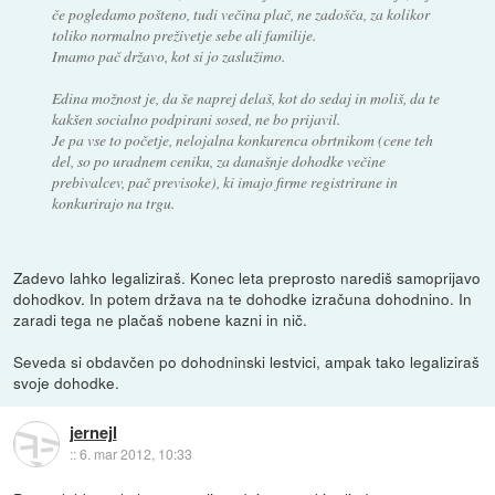
če pogledamo pošteno, tudi večina plač, ne zadošča, za kolikor
toliko normalno preživetje sebe ali familije.
Imamo pač državo, kot si jo zaslužimo.
Edina možnost je, da še naprej delaš, kot do sedaj in moliš, da te
kakšen socialno podpirani sosed, ne bo prijavil.
Je pa vse to početje, nelojalna konkurenca obrtnikom (cene teh
del, so po uradnem ceniku, za današnje dohodke večine
prebivalcev, pač previsoke), ki imajo firme registrirane in
konkurirajo na trgu.
Zadevo lahko legaliziraš. Konec leta preprosto narediš samoprijavo
dohodkov. In potem država na te dohodke izračuna dohodnino. In
zaradi tega ne plačaš nobene kazni in nič.
Seveda si obdavčen po dohodninski lestvici, ampak tako legaliziraš
svoje dohodke.
jernejl
::
6. mar 2012, 10:33