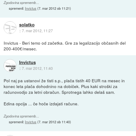
Zgodovina sprememb…
spremenil:
Invictus
(
7. mar 2012 ob 11:21
)
solatko
::
7. mar 2012, 11:27
Invictus - Beri temo od začetka. Gre za legalizacijo občasnih del
200-400€/mesec.
Invictus
::
7. mar 2012, 11:40
Pol naj pa ustanovi že tisti s.p., plača tistih 40 EUR na mesec in
konec leta plača dohodnino na dobiček. Plus kaki stroški za
računovodjo za letni obračun. Sprotnega lahko delaš sam.
Edina opcija ... če hoče izdajati račune.
Zgodovina sprememb…
spremenil:
Invictus
(
7. mar 2012 ob 11:40
)