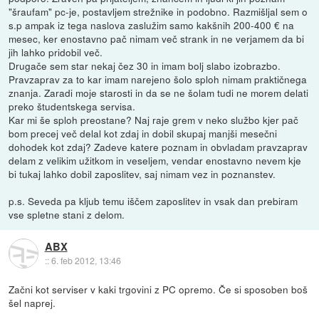
"šraufam" pc-je, postavljem strežnike in podobno. Razmišljal sem o
s.p ampak iz tega naslova zaslužim samo kakšnih 200-400 € na
mesec, ker enostavno pač nimam več strank in ne verjamem da bi
jih lahko pridobil več.
Drugače sem star nekaj čez 30 in imam bolj slabo izobrazbo.
Pravzaprav za to kar imam narejeno šolo sploh nimam praktičnega
znanja. Zaradi moje starosti in da se ne šolam tudi ne morem delati
preko študentskega servisa.
Kar mi še sploh preostane? Naj raje grem v neko službo kjer pač
bom precej več delal kot zdaj in dobil skupaj manjši mesečni
dohodek kot zdaj? Zadeve katere poznam in obvladam pravzaprav
delam z velikim užitkom in veseljem, vendar enostavno nevem kje
bi tukaj lahko dobil zaposlitev, saj nimam vez in poznanstev.
p.s. Seveda pa kljub temu iščem zaposlitev in vsak dan prebiram
vse spletne stani z delom.
ABX
::
6. feb 2012, 13:46
Začni kot serviser v kaki trgovini z PC opremo. Če si sposoben boš
šel naprej.