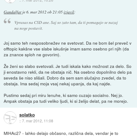
Gandalfar
je
6. mar 2012 ob 21:05
izjavil
:
Vprasas na CSD ane. Saj so zato tam, da ti pomagajo se nazaj
na noge postavit.
Joj samo teh nesposobnežev ne svetovat. Da ne bom šel preveč v
offtopic kakšne vse slabe iskušnje imam samo osebno pri njih (da
za znance sploh ne govorim).
Že ženi so slabo svetovali. Je tudi iskala kako možnost za delo. So
ji enostavno rekli, da ne obstaja nič. Na osebno dopolnilno delo pa
seveda še niso slišali. Dobro da sem sam slučajno zvedel, da to
obstaja. Ima sedaj moja vsaj nekaj upanja, da kaj najde.
Pustimo sedaj pri miru lenuhe, ki samo cuzajo socialno. Nej jo.
Ampak obstaja pa tudi veliko ljudi, ki si želijo delat, pa ne morejo.
solatko
::
7. mar 2012, 11:08
MIHAc27 - lahko delajo občasno, različna dela, vendar je to