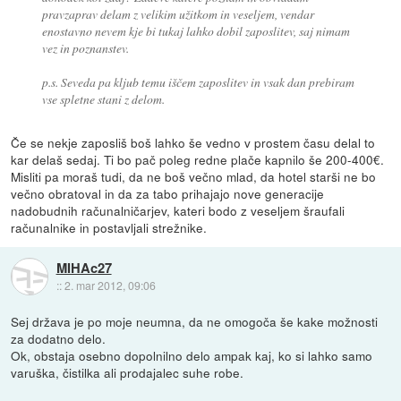
pravzaprav delam z velikim užitkom in veseljem, vendar
enostavno nevem kje bi tukaj lahko dobil zaposlitev, saj nimam
vez in poznanstev.
p.s. Seveda pa kljub temu iščem zaposlitev in vsak dan prebiram
vse spletne stani z delom.
Če se nekje zaposliš boš lahko še vedno v prostem času delal to
kar delaš sedaj. Ti bo pač poleg redne plače kapnilo še 200-400€.
Misliti pa moraš tudi, da ne boš večno mlad, da hotel starši ne bo
večno obratoval in da za tabo prihajajo nove generacije
nadobudnih računalničarjev, kateri bodo z veseljem šraufali
računalnike in postavljali strežnike.
MIHAc27
::
2. mar 2012, 09:06
Sej država je po moje neumna, da ne omogoča še kake možnosti
za dodatno delo.
Ok, obstaja osebno dopolnilno delo ampak kaj, ko si lahko samo
varuška, čistilka ali prodajalec suhe robe.