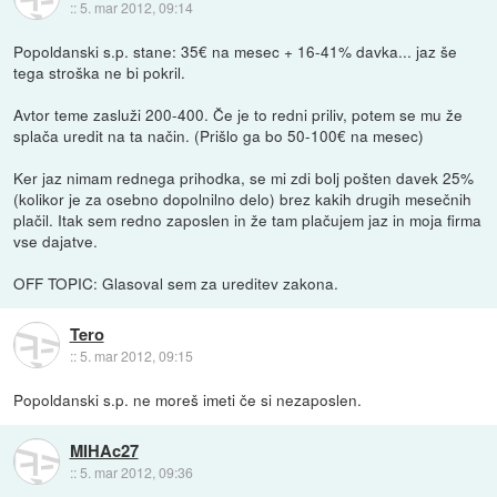
::
5. mar 2012, 09:14
Popoldanski s.p. stane: 35€ na mesec + 16-41% davka... jaz še
tega stroška ne bi pokril.
Avtor teme zasluži 200-400. Če je to redni priliv, potem se mu že
splača uredit na ta način. (Prišlo ga bo 50-100€ na mesec)
Ker jaz nimam rednega prihodka, se mi zdi bolj pošten davek 25%
(kolikor je za osebno dopolnilno delo) brez kakih drugih mesečnih
plačil. Itak sem redno zaposlen in že tam plačujem jaz in moja firma
vse dajatve.
OFF TOPIC: Glasoval sem za ureditev zakona.
Tero
::
5. mar 2012, 09:15
Popoldanski s.p. ne moreš imeti če si nezaposlen.
MIHAc27
::
5. mar 2012, 09:36