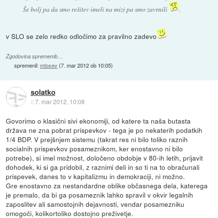
Še bolj pa da smo rešitev imeli na mizi pa smo zavrnili
.
v SLO se zelo redko odločimo za pravilno zadevo
Zgodovina sprememb…
spremenil:
mtosev
(
7. mar 2012 ob 10:05
)
solatko
::
7. mar 2012, 10:08
Govorimo o klasični sivi ekonomiji, od katere ta naša butasta
država ne zna pobrat prispevkov - tega je po nekaterih podatkih
1/4 BDP. V prejšnjem sistemu (takrat res ni bilo toliko raznih
socialnih prispevkov posameznikom, ker enostavno ni bilo
potrebe), si imel možnost, določeno obdobje v 80-ih letih, prijavit
dohodek, ki si ga pridobil, z raznimi deli in so ti na to obračunali
prispevek, danes to v kapitalizmu in demokraciji, ni možno.
Gre enostavno za nestandardne oblike občasnega dela, katerega
je premalo, da bi ga posameznik lahko spravil v okvir legalnih
zaposlitev ali samostojnih dejavnosti, vendar posamezniku
omogoči, kolikortoliko dostojno preživetje.