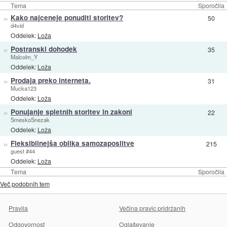
Tema
Sporočila
»
Kako najceneje ponuditi storitev?
50
d4vid
Oddelek:
Loža
»
Postranski dohodek
35
Malcolm_Y
Oddelek:
Loža
»
Prodaja preko interneta.
31
Mucka123
Oddelek:
Loža
»
Ponujanje spletnih storitev in zakoni
22
SmeskoSnezak
Oddelek:
Loža
»
Fleksibilnejša oblika samozaposlitve
215
guest #44
Oddelek:
Loža
Tema
Sporočila
Več podobnih tem
Pravila
Večina pravic pridržanih
Odgovornost
Oglaševanje