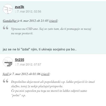
zuz3k
::
7. mar 2012, 02:56
Gandalfar
je
6. mar 2012 ob 21:05
izjavil
:
Vprasas na CSD ane. Saj so zato tam, da ti pomagajo se nazaj
na noge postavit.
jaz se ne bi "izdal" njim, ti ukinejo socjalno pa bo..
St235
::
7. mar 2012, 07:57
fosil
je
7. mar 2012 ob 01:06
izjavil
:
Dopolnilno dejavnost ali popoldanski s.p. lahko prijaviš če imaš
službo, torej že nekje plačuješ prispevke.
Če pa nisi zaposlen pa tega ne moreš in lahko odpreš samo
"polni" s.p.