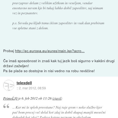
pravzaprav delam z velikim užitkom in veseljem, vendar
enostavno nevem kje bi tukaj lahko dobil zaposlitev, saj nimam
vez in poznanstev.
p.s. Seveda pa kljub temu iščem zaposlitev in vsak dan prebiram
vse spletne stani z delom.
Probaj
http://ec.europa.eu/eures/main.jsp?acro...
Če imaš sposobnost in znaš kak tuj jezik boš sigurno v kakšni drugi
državi zaželjen!
Pa še plače so dostojne in nisi vedno na robu revščine!
telexdell
::
2. mar 2012, 08:59
PrimoĹž0
je
6. feb 2012 ob 13:26
izjavil
:
... Kar mi še sploh preostane? Naj raje grem v neko službo kjer
pač bom precej več delal kot zdaj in dobil skupaj manjši mesečni
dohodek kot zdaj? Zadeve katere poznam in obvladam