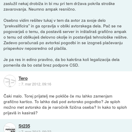
zaslužil nekaj drobiža in bi mu pri tem država pokrila stroške
zavarovanja. Neumno ampak resnično.
Osebno vidim rešitev tukaj v tem da avtor za svoje delo
"prekvalificira" in ga opravlja v obliki avtorskega dela. Pač se ne
pogovarjaš o temu, da postaviš server in inštaliraš grafično ampak
o temu od oblikuješ delovno okolje in postavljaš tehnološke rešitve.
Zadevo poračunaš po avtorksi pogodbi in se izogneš plačevanju
prispevkov neposredno od plačila.
Je pa res in edino pravilno, da bo kakršna koli legalizacija dela
pomenila da bo ostal brez podpore CSD.
Tero
::
7. mar 2012, 09:16
Čaki malo. Torej prijatelj me pokliče če mu lahko zamenjam
grafično kartico. To lahko daš pod avtorsko pogodbo? Je sploh
možno met avtorsko da je naročnik fizična oseba? In kako to sploh
prijaviš in kasiraš?
St235
::
7. mar 2012, 09:22