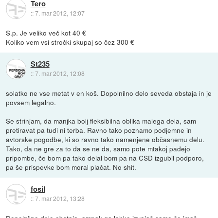
Tero
::
7. mar 2012, 12:07
S.p. Je veliko več kot 40 €
Koliko vem vsi stročki skupaj so čez 300 €
St235
::
7. mar 2012, 12:08
solatko ne vse metat v en koš. Dopolnilno delo seveda obstaja in je
povsem legalno.
Se strinjam, da manjka bolj fleksibilna oblika malega dela, sam
pretiravat pa tudi ni terba. Ravno tako poznamo podjemne in
avtorske pogodbe, ki so ravno tako namenjene občasnemu delu.
Tako, da ne gre za to da se ne da, samo pote mtakoj padejo
pripombe, če bom pa tako delal bom pa na CSD izgubil podporo,
pa še prispevke bom moral plačat. No shit.
fosil
::
7. mar 2012, 13:28