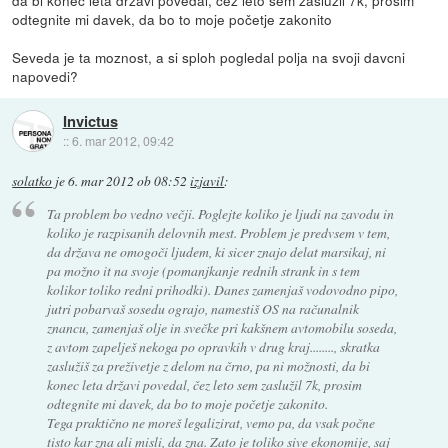
odtegnite mi davek, da bo to moje početje zakonito
Seveda je ta moznost, a si sploh pogledal polja na svoji davcni
napovedi?
Invictus
::
6. mar 2012, 09:42
solatko
je
6. mar 2012 ob 08:52
izjavil
:
Ta problem bo vedno večji. Poglejte koliko je ljudi na zavodu in
koliko je razpisanih delovnih mest. Problem je predvsem v tem,
da država ne omogoči ljudem, ki sicer znajo delat marsikaj, ni
pa možno it na svoje (pomanjkanje rednih strank in s tem
kolikor toliko redni prihodki). Danes zamenjaš vodovodno pipo,
jutri pobarvaš sosedu ograjo, namestiš OS na računalnik
znancu, zamenjaš olje in svečke pri kakšnem avtomobilu soseda,
z avtom zapelješ nekoga po opravkih v drug kraj........, skratka
zaslužiš za preživetje z delom na črno, pa ni možnosti, da bi
konec leta državi povedal, čez leto sem zaslužil 7k, prosim
odtegnite mi davek, da bo to moje početje zakonito.
Tega praktično ne moreš legalizirat, vemo pa, da vsak počne
tisto kar zna ali misli, da zna. Zato je toliko sive ekonomije, saj