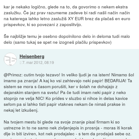
kar je nekako logično, glede na to, da govorimo o nekem ekstra
zaslužku. Če jaz prav razumeme zadeve bi radi našli način način
na katerega lahko letno zaslužiš XY EUR brez da plačaš en euro
prispevkov, ki so povezani z zaposlitvijo.
Še najbližje temu je osebno dopolnilono delo in deloma tudi malo
delo (samo tukaj se spet ne izogneš plačilu prispevkov)
Heisenberg
::
7. mar 2012, 08:19
@Primoz: cutim tvojo tezavo! In veliko ljudi je na istem! Nimamo šol
imamo pa znanja! A kaj ko vsi zahtevajo neki papir! BEDARIJA! Ta
sistem se mora s časom porušiti, ker v šolah ne dohajajo z
dejanskim stanjem na svetu! Pa če tudi imam neki papir z neko
stopnjo ne velja NIC! Ko prides v sluzbo si nihce in delas kavice
sefom pa si lahko tisti papir vtaknes nekam če nimaš prakse in
nekaj let izkušenj.
Na tvojem mestu bi glede na svoje znanje pisal firmam ki so
ustrezne in to ne samo nek zivljenjepis in prosnja - moras iti korak
dlje in biti izviren, kot nek prodajalec - s tem da prodajaš sebe oz.