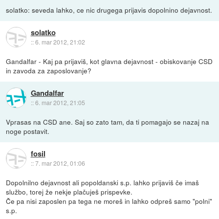
solatko: seveda lahko, ce nic drugega prijavis dopolnino dejavnost.
solatko
::
6. mar 2012, 21:02
Gandalfar - Kaj pa prijaviš, kot glavna dejavnost - obiskovanje CSD
in zavoda za zaposlovanje?
Gandalfar
::
6. mar 2012, 21:05
Vprasas na CSD ane. Saj so zato tam, da ti pomagajo se nazaj na
noge postavit.
fosil
::
7. mar 2012, 01:06
Dopolnilno dejavnost ali popoldanski s.p. lahko prijaviš če imaš
službo, torej že nekje plačuješ prispevke.
Če pa nisi zaposlen pa tega ne moreš in lahko odpreš samo "polni"
s.p.