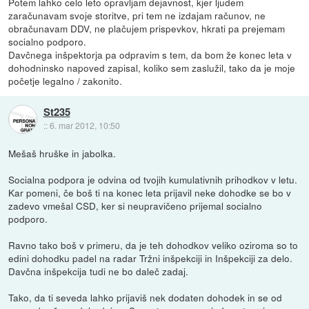
Potem lahko celo leto opravljam dejavnost, kjer ljudem
zaračunavam svoje storitve, pri tem ne izdajam računov, ne
obračunavam DDV, ne plačujem prispevkov, hkrati pa prejemam
socialno podporo.
Davčnega inšpektorja pa odpravim s tem, da bom že konec leta v
dohodninsko napoved zapisal, koliko sem zaslužil, tako da je moje
početje legalno / zakonito.
St235
::
6. mar 2012, 10:50
Mešaš hruške in jabolka.
Socialna podpora je odvina od tvojih kumulativnih prihodkov v letu.
Kar pomeni, če boš ti na konec leta prijavil neke dohodke se bo v
zadevo vmešal CSD, ker si neupravičeno prijemal socialno
podporo.
Ravno tako boš v primeru, da je teh dohodkov veliko oziroma so to
edini dohodku padel na radar Tržni inšpekciji in Inšpekciji za delo.
Davčna inšpekcija tudi ne bo daleč zadaj.
Tako, da ti seveda lahko prijaviš nek dodaten dohodek in se od