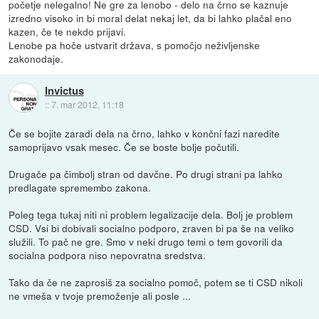
početje nelegalno! Ne gre za lenobo - delo na črno se kaznuje
izredno visoko in bi moral delat nekaj let, da bi lahko plačal eno
kazen, če te nekdo prijavi.
Lenobe pa hoče ustvarit država, s pomočjo neživljenske
zakonodaje.
Invictus
::
7. mar 2012, 11:18
Če se bojite zaradi dela na črno, lahko v končni fazi naredite
samoprijavo vsak mesec. Če se boste bolje počutili.
Drugače pa čimbolj stran od davčne. Po drugi strani pa lahko
predlagate spremembo zakona.
Poleg tega tukaj niti ni problem legalizacije dela. Bolj je problem
CSD. Vsi bi dobivali socialno podporo, zraven bi pa še na veliko
služili. To pač ne gre. Smo v neki drugo temi o tem govorili da
socialna podpora niso nepovratna sredstva.
Tako da če ne zaprosiš za socialno pomoč, potem se ti CSD nikoli
ne vmeša v tvoje premoženje ali posle ...