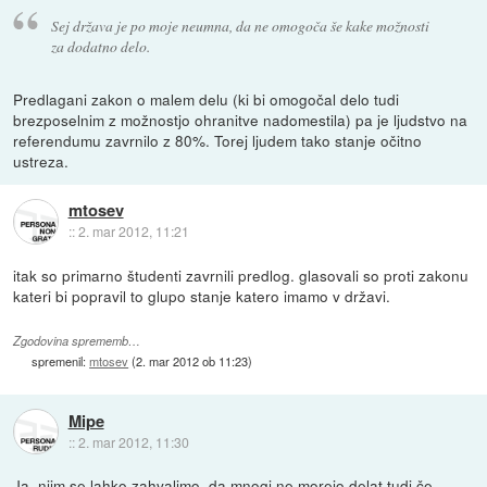
Sej država je po moje neumna, da ne omogoča še kake možnosti
za dodatno delo.
Predlagani zakon o malem delu (ki bi omogočal delo tudi
brezposelnim z možnostjo ohranitve nadomestila) pa je ljudstvo na
referendumu zavrnilo z 80%. Torej ljudem tako stanje očitno
ustreza.
mtosev
::
2. mar 2012, 11:21
itak so primarno študenti zavrnili predlog. glasovali so proti zakonu
kateri bi popravil to glupo stanje katero imamo v državi.
Zgodovina sprememb…
spremenil:
mtosev
(
2. mar 2012 ob 11:23
)
Mipe
::
2. mar 2012, 11:30
Ja, njim se lahko zahvalimo, da mnogi ne morejo delat tudi če