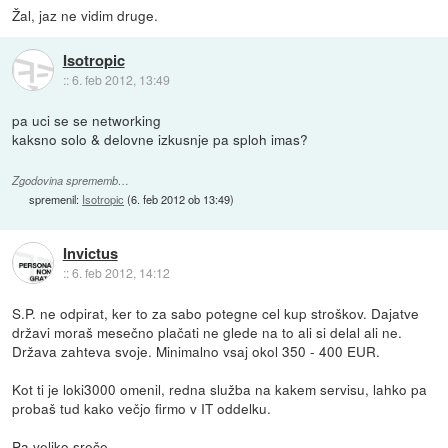
Žal, jaz ne vidim druge.
Isotropic
::
6. feb 2012, 13:49
pa uci se se networking
kaksno solo & delovne izkusnje pa sploh imas?
Zgodovina sprememb…
spremenil:
Isotropic
(
6. feb 2012 ob 13:49
)
Invictus
::
6. feb 2012, 14:12
S.P. ne odpirat, ker to za sabo potegne cel kup stroškov. Dajatve
državi moraš mesečno plačati ne glede na to ali si delal ali ne.
Država zahteva svoje. Minimalno vsaj okol 350 - 400 EUR.
Kot ti je loki3000 omenil, redna služba na kakem servisu, lahko pa
probaš tud kako večjo firmo v IT oddelku.
Pa veliko sreče ...