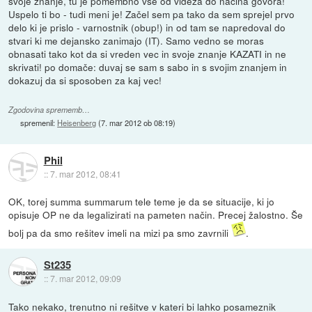
svoje znanje, tu je pomembno vse od videza do načina govora!
Uspelo ti bo - tudi meni je! Začel sem pa tako da sem sprejel prvo
delo ki je prislo - varnostnik (obup!) in od tam se napredoval do
stvari ki me dejansko zanimajo (IT). Samo vedno se moras
obnasati tako kot da si vreden vec in svoje znanje KAZATI in ne
skrivati! po domače: duvaj se sam s sabo in s svojim znanjem in
dokazuj da si sposoben za kaj vec!
Zgodovina sprememb…
spremenil:
Heisenberg
(
7. mar 2012 ob 08:19
)
Phil
::
7. mar 2012, 08:41
OK, torej summa summarum tele teme je da se situacije, ki jo
opisuje OP ne da legalizirati na pameten način. Precej žalostno. Še
bolj pa da smo rešitev imeli na mizi pa smo zavrnili
.
St235
::
7. mar 2012, 09:09
Tako nekako, trenutno ni rešitve v kateri bi lahko posameznik