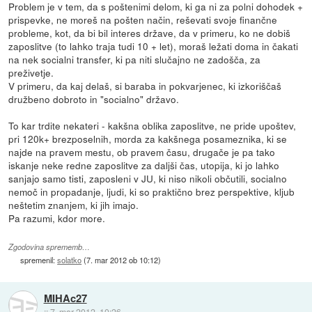
Problem je v tem, da s poštenimi delom, ki ga ni za polni dohodek +
prispevke, ne moreš na pošten način, reševati svoje finančne
probleme, kot, da bi bil interes države, da v primeru, ko ne dobiš
zaposlitve (to lahko traja tudi 10 + let), moraš ležati doma in čakati
na nek socialni transfer, ki pa niti slučajno ne zadošča, za
preživetje.
V primeru, da kaj delaš, si baraba in pokvarjenec, ki izkoriščaš
družbeno dobroto in "socialno" državo.
To kar trdite nekateri - kakšna oblika zaposlitve, ne pride upoštev,
pri 120k+ brezposelnih, morda za kakšnega posameznika, ki se
najde na pravem mestu, ob pravem času, drugače je pa tako
iskanje neke redne zaposlitve za daljši čas, utopija, ki jo lahko
sanjajo samo tisti, zaposleni v JU, ki niso nikoli občutili, socialno
nemoč in propadanje, ljudi, ki so praktično brez perspektive, kljub
neštetim znanjem, ki jih imajo.
Pa razumi, kdor more.
Zgodovina sprememb…
spremenil:
solatko
(
7. mar 2012 ob 10:12
)
MIHAc27
::
7. mar 2012, 10:26