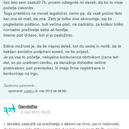
čez leto sem zaslužil 7k, prosim odtegnite mi davek, da bo to moje
početje zakonito.
Tega praktično ne moreš legalizirat, vemo pa, da vsak počne tisto
kar zna ali misli, da zna. Zato je toliko sive ekonomije, saj če
pogledamo pošteno, tudi večina plač, ne zadošča, za kolikor toliko
normalno preživetje sebe ali familije.
Imamo pač državo, kot si jo zaslužimo.
Edina možnost je, da še naprej delaš, kot do sedaj in moliš, da te
kakšen socialno podpirani sosed, ne bo prijavil.
Je pa vse to početje, nelojalna konkurenca obrtnikom (cene teh
del, so po uradnem ceniku, za današnje dohodke večine
prebivalcev, pač previsoke), ki imajo firme registrirane in
konkurirajo na trgu.
Zgodovina sprememb…
spremenil:
solatko
(
6. mar 2012 ob 08:56
)
Gandalfar
::
6. mar 2012, 09:05
> skratka zaslužiš za preživetje z delom na črno, pa ni možnosti,
da bi konec leta državi povedal, čez leto sem zaslužil 7k, prosim