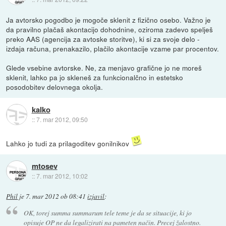
Ja avtorsko pogodbo je mogoče sklenit z fizično osebo. Važno je
da pravilno plačaš akontacijo dohodnine, oziroma zadevo spelješ
preko AAS (agencija za avtoske storitve), ki si za svoje delo -
izdaja računa, prenakazilo, plačilo akontacije vzame par procentov.
Glede vsebine avtorske. Ne, za menjavo grafične jo ne moreš
sklenit, lahko pa jo skleneš za funkcionalčno in estetsko
posodobitev delovnega okolja.
kalko
::
7. mar 2012, 09:50
Lahko jo tudi za prilagoditev gonilnikov
mtosev
::
7. mar 2012, 10:02
Phil
je
7. mar 2012 ob 08:41
izjavil
:
OK, torej summa summarum tele teme je da se situacije, ki jo
opisuje OP ne da legalizirati na pameten način. Precej žalostno.