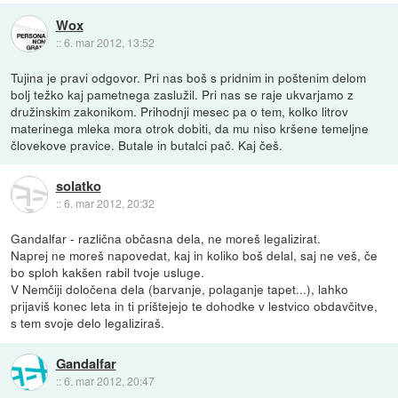
Wox
::
6. mar 2012, 13:52
Tujina je pravi odgovor. Pri nas boš s pridnim in poštenim delom
bolj težko kaj pametnega zaslužil. Pri nas se raje ukvarjamo z
družinskim zakonikom. Prihodnji mesec pa o tem, kolko litrov
materinega mleka mora otrok dobiti, da mu niso kršene temeljne
človekove pravice. Butale in butalci pač. Kaj češ.
solatko
::
6. mar 2012, 20:32
Gandalfar - različna občasna dela, ne moreš legalizirat.
Naprej ne moreš napovedat, kaj in koliko boš delal, saj ne veš, če
bo sploh kakšen rabil tvoje usluge.
V Nemčiji določena dela (barvanje, polaganje tapet...), lahko
prijaviš konec leta in ti prištejejo te dohodke v lestvico obdavčitve,
s tem svoje delo legaliziraš.
Gandalfar
::
6. mar 2012, 20:47