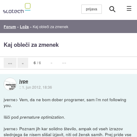
☰
Forum
»
Loža
»
Kaj obleči za zmenek
Kaj obleči za zmenek
6
/ 6
»
»»
««
«
jype
::
1. jun 2012, 18:36
jverne> Vem, da ne bom dober programer, sam i'm not following
you.
Išči pod
.
premature optimization
jverne> Poznam jih kar solidno število, ampak od vseh izrazov
slednjega še nisem slišal izjavit, niti od žensk samih. Prej pride vse