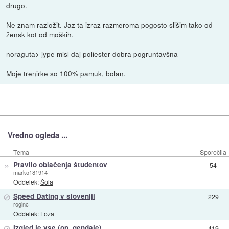
drugo.
Ne znam razložit. Jaz ta izraz razmeroma pogosto slišim tako od
žensk kot od moških.
noraguta> jype misl daj poliester dobra pogruntavšna
Moje trenirke so 100% pamuk, bolan.
Vredno ogleda ...
Tema
Sporočila
»
Pravilo oblačenja študentov
54
marko181914
Oddelek:
Šola
⊘
Speed Dating v sloveniji
229
roginc
Oddelek:
Loža
⊘
Izgled je vse (op. gendale)
419