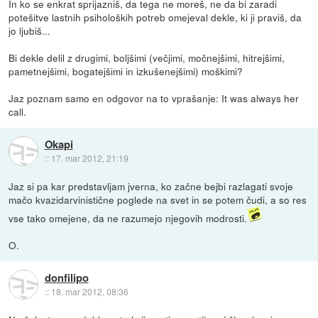
In ko se enkrat sprijazniš, da tega ne moreš, ne da bi zaradi
potešitve lastnih psiholoških potreb omejeval dekle, ki ji praviš, da
jo ljubiš...
Bi dekle delil z drugimi, boljšimi (večjimi, močnejšimi, hitrejšimi,
pametnejšimi, bogatejšimi in izkušenejšimi) moškimi?
Jaz poznam samo en odgovor na to vprašanje: It was always her
call.
Okapi
::
17. mar 2012, 21:19
Jaz si pa kar predstavljam jverna, ko začne bejbi razlagati svoje
mačo kvazidarvinistične poglede na svet in se potem čudi, a so res
vse tako omejene, da ne razumejo njegovih modrosti.
O.
donfilipo
::
18. mar 2012, 08:36