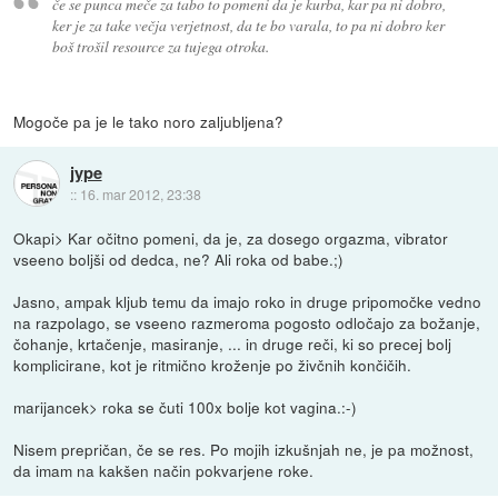
če se punca meče za tabo to pomeni da je kurba, kar pa ni dobro,
ker je za take večja verjetnost, da te bo varala, to pa ni dobro ker
boš trošil resource za tujega otroka.
Mogoče pa je le tako noro zaljubljena?
jype
::
16. mar 2012, 23:38
Okapi> Kar očitno pomeni, da je, za dosego orgazma, vibrator
vseeno boljši od dedca, ne? Ali roka od babe.;)
Jasno, ampak kljub temu da imajo roko in druge pripomočke vedno
na razpolago, se vseeno razmeroma pogosto odločajo za božanje,
čohanje, krtačenje, masiranje, ... in druge reči, ki so precej bolj
komplicirane, kot je ritmično kroženje po živčnih končičih.
marijancek> roka se čuti 100x bolje kot vagina.:-)
Nisem prepričan, če se res. Po mojih izkušnjah ne, je pa možnost,
da imam na kakšen način pokvarjene roke.