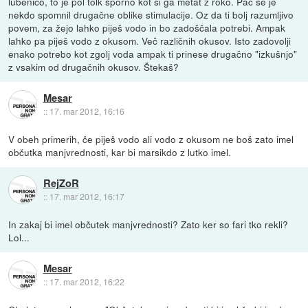
lubenico, to je pol tolk sporno kot si ga metat z roko. Pač se je
nekdo spomnil drugačne oblike stimulacije. Oz da ti bolj razumljivo
povem, za žejo lahko piješ vodo in bo zadoščala potrebi. Ampak
lahko pa piješ vodo z okusom. Več različnih okusov. Isto zadovolji
enako potrebo kot zgolj voda ampak ti prinese drugačno "izkušnjo"
z vsakim od drugačnih okusov. Štekaš?
Mesar
::
17. mar 2012, 16:16
V obeh primerih, če piješ vodo ali vodo z okusom ne boš zato imel
občutka manjvrednosti, kar bi marsikdo z lutko imel.
RejZoR
::
17. mar 2012, 16:17
In zakaj bi imel občutek manjvrednosti? Zato ker so fari tko rekli?
Lol...
Mesar
::
17. mar 2012, 16:22