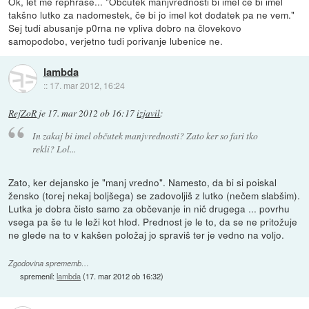
Ok, let me rephrase... "Občutek manjvrednosti bi imel če bi imel
takšno lutko za nadomestek, če bi jo imel kot dodatek pa ne vem."
Sej tudi abusanje p0rna ne vpliva dobro na človekovo
samopodobo, verjetno tudi porivanje lubenice ne.
lambda
::
17. mar 2012, 16:24
RejZoR
je
17. mar 2012 ob 16:17
izjavil
:
In zakaj bi imel občutek manjvrednosti? Zato ker so fari tko
rekli? Lol...
Zato, ker dejansko je "manj vredno". Namesto, da bi si poiskal
žensko (torej nekaj boljšega) se zadovoljiš z lutko (nečem slabšim).
Lutka je dobra čisto samo za občevanje in nič drugega ... povrhu
vsega pa še tu le leži kot hlod. Prednost je le to, da se ne pritožuje
ne glede na to v kakšen položaj jo spraviš ter je vedno na voljo.
Zgodovina sprememb…
spremenil:
lambda
(
17. mar 2012 ob 16:32
)