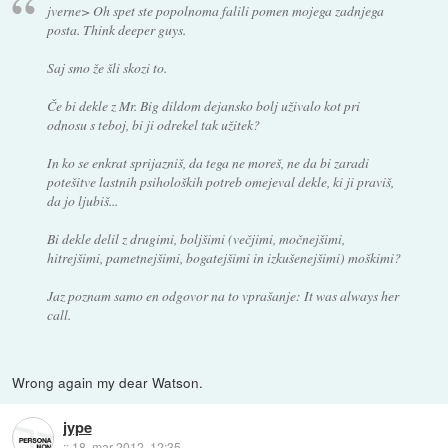
jverne> Oh spet ste popolnoma falili pomen mojega zadnjega
posta. Think deeper guys.
Saj smo že šli skozi to.
Če bi dekle z Mr. Big dildom dejansko bolj uživalo kot pri
odnosu s teboj, bi ji odrekel tak užitek?
In ko se enkrat sprijazniš, da tega ne moreš, ne da bi zaradi
potešitve lastnih psiholoških potreb omejeval dekle, ki ji praviš,
da jo ljubiš...
Bi dekle delil z drugimi, boljšimi (večjimi, močnejšimi,
hitrejšimi, pametnejšimi, bogatejšimi in izkušenejšimi) moškimi?
Jaz poznam samo en odgovor na to vprašanje: It was always her
call.
Wrong again my dear Watson.
jype
::
18. mar 2012, 12:35