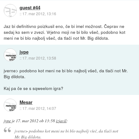
guest #44
::
17. mar 2012, 13:16
Jaz bi definitivno poizkusil eno, če bi imel možnost. Čeprav ne
sedaj ko sem v zvezi. Vrjetno moji ne bi bilo všeč, podobno kot
meni ne bi blo najbolj všeč, da tlači not Mr. Big dildota.
jype
::
17. mar 2012, 13:58
jverne> podobno kot meni ne bi blo najbolj všeč, da tlači not Mr.
Big dildota.
Kaj pa če se s sqweelom igra?
Mesar
::
17. mar 2012, 14:07
jype
je
17. mar 2012 ob 13:58
izjavil
:
jverne> podobno kot meni ne bi blo najbolj všeč, da tlači not
Mr. Big dildota.