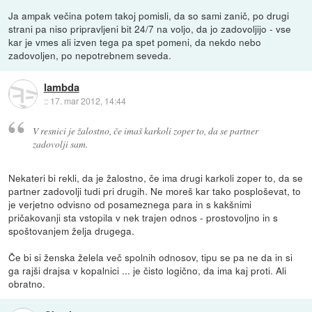
Ja ampak večina potem takoj pomisli, da so sami zanič, po drugi
strani pa niso pripravljeni bit 24/7 na voljo, da jo zadovoljijo - vse
kar je vmes ali izven tega pa spet pomeni, da nekdo nebo
zadovoljen, po nepotrebnem seveda.
lambda
::
17. mar 2012, 14:44
V resnici je žalostno, če imaš karkoli zoper to, da se partner
zadovolji sam.
Nekateri bi rekli, da je žalostno, če ima drugi karkoli zoper to, da se
partner zadovolji tudi pri drugih. Ne moreš kar tako posploševat, to
je verjetno odvisno od posameznega para in s kakšnimi
pričakovanji sta vstopila v nek trajen odnos - prostovoljno in s
spoštovanjem želja drugega.
Če bi si ženska želela več spolnih odnosov, tipu se pa ne da in si
ga rajši drajsa v kopalnici ... je čisto logično, da ima kaj proti. Ali
obratno.