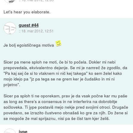
Let's hear you elaborate.
guest #44
::
18. mar 2012, 12:51
Je bolj egoističnega motiva
Sicer pa mene sploh ne moti, če bi to počela. Dokler mi nebi
prepovedala, ekvivalentno dejanje. Se mi je namreč že zgodilo, da
"Pa kaj sej če si to vtaknem ni nič kej takega" ko sem želel kako
mojo idejo pa "jz pa tega se ne grem ker je čudaško in mi ni
prijetno".
Sicer pa sploh ti ne oporekam, prav je da vsak počne kar mu paše
as long as there's a consensus in ne interferira na dobrobitje
sočloveka. Ti jype postaviš mejo nekje pred svojimi otroci. Drugače
povedano, se izrazito čustveno obnašaš ko gre za njih. Do žene si
se mogoče že mal sprijaznu, nisi pa še čist tam kjer želiš.
jype