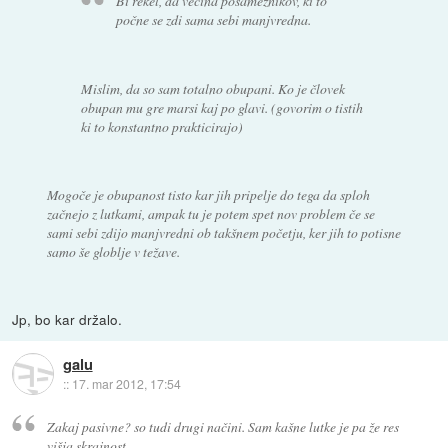
Bi rekel, da večina posameznikov, ki to
počne se zdi sama sebi manjvredna.
Mislim, da so sam totalno obupani. Ko je človek
obupan mu gre marsi kaj po glavi. (govorim o tistih
ki to konstantno prakticirajo)
Mogoče je obupanost tisto kar jih pripelje do tega da sploh
začnejo z lutkami, ampak tu je potem spet nov problem če se
sami sebi zdijo manjvredni ob takšnem početju, ker jih to potisne
samo še globlje v težave.
Jp, bo kar držalo.
galu
::
17. mar 2012, 17:54
Zakaj pasivne? so tudi drugi načini. Sam kašne lutke je pa že res
višja skrajnost.