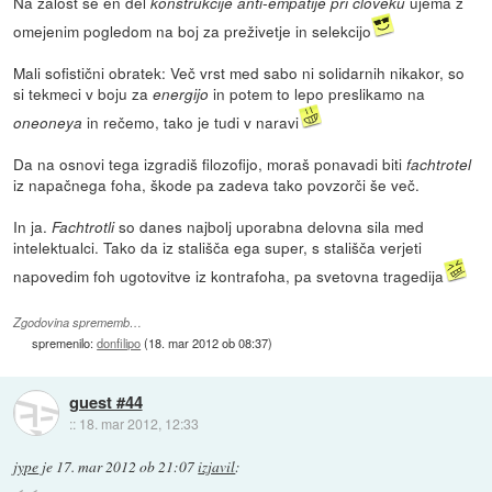
Na žalost se en del
ujema z
konstrukcije anti-empatije pri človeku
omejenim pogledom na boj za preživetje in selekcijo
Mali sofistični obratek: Več vrst med sabo ni solidarnih nikakor, so
si tekmeci v boju za
in potem to lepo preslikamo na
energijo
in rečemo, tako je tudi v naravi
oneoneya
Da na osnovi tega izgradiš filozofijo, moraš ponavadi biti
fachtrotel
iz napačnega foha, škode pa zadeva tako povzorči še več.
In ja.
so danes najbolj uporabna delovna sila med
Fachtrotli
intelektualci. Tako da iz stališča ega super, s stališča verjeti
napovedim foh ugotovitve iz kontrafoha, pa svetovna tragedija
Zgodovina sprememb…
spremenilo:
donfilipo
(
18. mar 2012 ob 08:37
)
guest #44
::
18. mar 2012, 12:33
jype
je
17. mar 2012 ob 21:07
izjavil
: