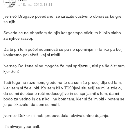
::
18. mar 2012, 13:11
jverne> Drugače povedano, se izrazito čustveno obnašaš ko gre
za njih.
Seveda se ne obnašam do njih kot gestapo oficir, to bi bilo slabo
za njihov razvoj.
Da bi pri tem počel neumnosti se pa ne spominjam - lahko pa bolj
konkretno pokažeš, kaj si mislil.
jverne> Do žene si se mogoče že mal sprijaznu, nisi pa še čist tam
kjer želiš.
Tudi tega ne razumem, glede na to da sem že precej dlje od tam,
kjer sem si želel biti. Ko sem bil v TC99jevi situaciji se mi je zdelo,
da so mi določene reči nedosegljive in se sprijaznil s tem, da mi
bodo za vedno in da nikoli ne bom tam, kjer si želim biti - potem se
je pa izkazalo, da sem se motil.
jverne> Dokler mi nebi prepovedala, ekvivalentno dejanje.
It's always your call.