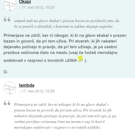
Okapi
::
17. mar 2012, 15:30
ampak tudi na glavo skakat v prazen bazen ne poizkusiš zato, da
bi se poučil o občutkih, s katerimi te takšno dejanje napolni.
Primerjava ne zdrži, ker ni nikogar, ki bi na glavo skakal v prazen
bazen in govoril, da pri tem uživa. Pri stvareh, ki jih nekateri
dejansko počnejo in pravijo, da pri tem uživajo, je pa osebni
preizkus večinoma čisto na mestu (vsaj če hočeš merodajno
sodelovati v razpravi o tovrstnih užitkih
).
O.
lambda
::
17. mar 2012, 15:59
Primerjava ne zdrži, ker ni nikogar, ki bi na glavo skakal v
prazen bazen in govoril, da pri tem uživa. Pri stvareh, ki jih
nekateri dejansko počnejo in pravijo, da pri tem uživajo, je pa
osebni preizkus večinoma čisto na mestu (vsaj če hočeš
merodajno sodelovati v razpravi o tovrstnih užitkih).