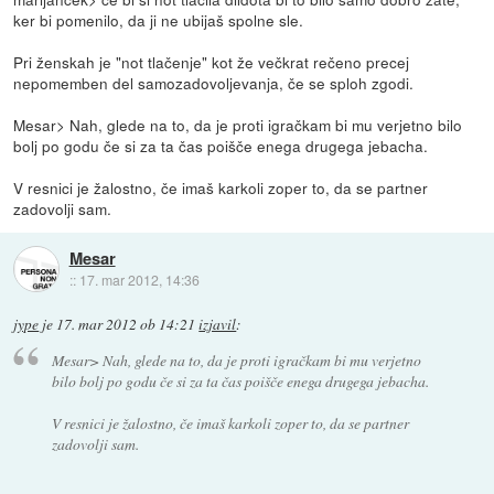
ker bi pomenilo, da ji ne ubijaš spolne sle.
Pri ženskah je "not tlačenje" kot že večkrat rečeno precej
nepomemben del samozadovoljevanja, če se sploh zgodi.
Mesar> Nah, glede na to, da je proti igračkam bi mu verjetno bilo
bolj po godu če si za ta čas poišče enega drugega jebacha.
V resnici je žalostno, če imaš karkoli zoper to, da se partner
zadovolji sam.
Mesar
::
17. mar 2012, 14:36
jype
je
17. mar 2012 ob 14:21
izjavil
:
Mesar> Nah, glede na to, da je proti igračkam bi mu verjetno
bilo bolj po godu če si za ta čas poišče enega drugega jebacha.
V resnici je žalostno, če imaš karkoli zoper to, da se partner
zadovolji sam.