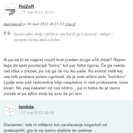
RejZoR
::
17. mar 2012, 00:10
marijancek
je
16. mar 2012 ob 23:33
izjavil
:
tlačiti eiflov stolp v pičko je isto kot bi ga ti porival v luknjo v
mesnem zrezku. malce bolno.
Al pa da bi se najprej naučil brat preden druge učiš drkat? Razen
tega da spet poudarjaš "bolno" kot par folka zgoraj. Če ga nekdo
rad vtika v zrezek, pa naj ga če mu tko paše. Ko enkrat vidiš kaj
vse folk probava potem ugotoviš, da je svet očitno poln "bolnikov".
Ljudje smo pač radovedna bitja nasplošno in radi probavamo nove
stvari. No vsaj nekateri od nas očitno... pa ni treba da je ravno
zrezek al pa ajflov stolp ko smo že pri tem.
lambda
::
17. mar 2012, 03:18
Disclaimer: tole ni mišljeno kot zaničevanje kogarkoli od
sodelujočih, gre le za lastno stališče do zadeve ...