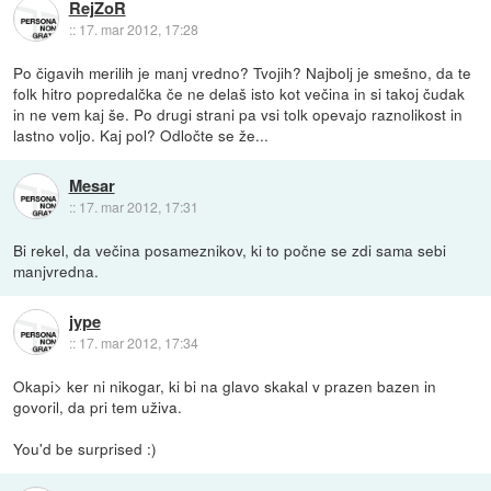
RejZoR
::
17. mar 2012, 17:28
Po čigavih merilih je manj vredno? Tvojih? Najbolj je smešno, da te
folk hitro popredalčka če ne delaš isto kot večina in si takoj čudak
in ne vem kaj še. Po drugi strani pa vsi tolk opevajo raznolikost in
lastno voljo. Kaj pol? Odločte se že...
Mesar
::
17. mar 2012, 17:31
Bi rekel, da večina posameznikov, ki to počne se zdi sama sebi
manjvredna.
jype
::
17. mar 2012, 17:34
Okapi> ker ni nikogar, ki bi na glavo skakal v prazen bazen in
govoril, da pri tem uživa.
You'd be surprised :)