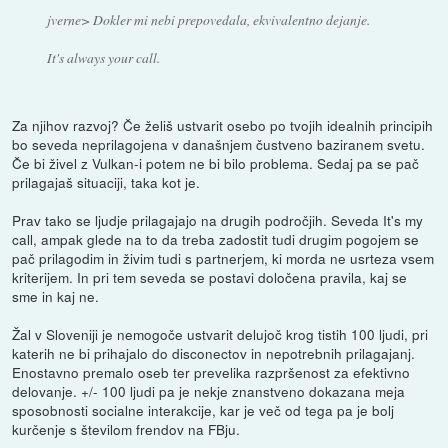
jverne> Dokler mi nebi prepovedala, ekvivalentno dejanje.
It's always your call.
Za njihov razvoj? Če želiš ustvarit osebo po tvojih idealnih principih
bo seveda neprilagojena v današnjem čustveno baziranem svetu.
Če bi živel z Vulkan-i potem ne bi bilo problema. Sedaj pa se pač
prilagajaš situaciji, taka kot je.
Prav tako se ljudje prilagajajo na drugih področjih. Seveda It's my
call, ampak glede na to da treba zadostit tudi drugim pogojem se
pač prilagodim in živim tudi s partnerjem, ki morda ne usrteza vsem
kriterijem. In pri tem seveda se postavi določena pravila, kaj se
sme in kaj ne.
Žal v Sloveniji je nemogoče ustvarit delujoč krog tistih 100 ljudi, pri
katerih ne bi prihajalo do disconectov in nepotrebnih prilagajanj.
Enostavno premalo oseb ter prevelika razpršenost za efektivno
delovanje. +/- 100 ljudi pa je nekje znanstveno dokazana meja
sposobnosti socialne interakcije, kar je več od tega pa je bolj
kurčenje s številom frendov na FBju.