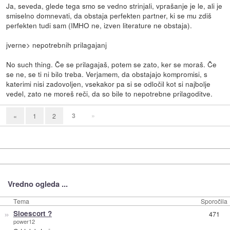
Ja, seveda, glede tega smo se vedno strinjali, vprašanje je le, ali je
smiselno domnevati, da obstaja perfekten partner, ki se mu zdiš
perfekten tudi sam (IMHO ne, izven literature ne obstaja).
jverne> nepotrebnih prilagajanj
No such thing. Če se prilagajaš, potem se zato, ker se moraš. Če
se ne, se ti ni bilo treba. Verjamem, da obstajajo kompromisi, s
katerimi nisi zadovoljen, vsekakor pa si se odločil kot si najbolje
vedel, zato ne moreš reči, da so bile to nepotrebne prilagoditve.
3
»
«
1
2
Vredno ogleda ...
Tema
Sporočila
»
Sloescort ?
471
power12