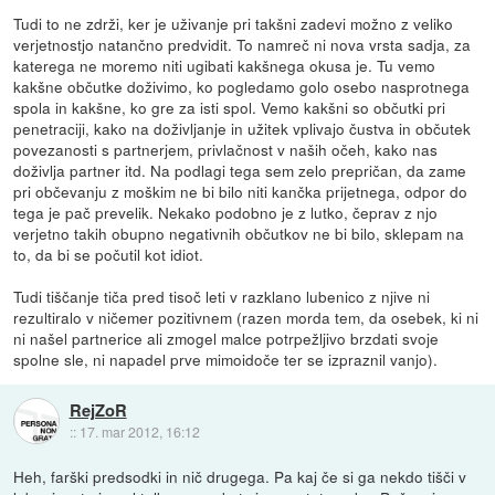
Tudi to ne zdrži, ker je uživanje pri takšni zadevi možno z veliko
verjetnostjo natančno predvidit. To namreč ni nova vrsta sadja, za
katerega ne moremo niti ugibati kakšnega okusa je. Tu vemo
kakšne občutke doživimo, ko pogledamo golo osebo nasprotnega
spola in kakšne, ko gre za isti spol. Vemo kakšni so občutki pri
penetraciji, kako na doživljanje in užitek vplivajo čustva in občutek
povezanosti s partnerjem, privlačnost v naših očeh, kako nas
doživlja partner itd. Na podlagi tega sem zelo prepričan, da zame
pri občevanju z moškim ne bi bilo niti kančka prijetnega, odpor do
tega je pač prevelik. Nekako podobno je z lutko, čeprav z njo
verjetno takih obupno negativnih občutkov ne bi bilo, sklepam na
to, da bi se počutil kot idiot.
Tudi tiščanje tiča pred tisoč leti v razklano lubenico z njive ni
rezultiralo v ničemer pozitivnem (razen morda tem, da osebek, ki ni
ni našel partnerice ali zmogel malce potrpežljivo brzdati svoje
spolne sle, ni napadel prve mimoidoče ter se izpraznil vanjo).
RejZoR
::
17. mar 2012, 16:12
Heh, farški predsodki in nič drugega. Pa kaj če si ga nekdo tišči v