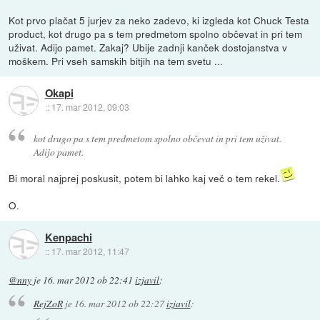
Kot prvo plačat 5 jurjev za neko zadevo, ki izgleda kot Chuck Testa
product, kot drugo pa s tem predmetom spolno občevat in pri tem
uživat. Adijo pamet. Zakaj? Ubije zadnji kanček dostojanstva v
moškem. Pri vseh samskih bitjih na tem svetu ...
Okapi
::
17. mar 2012, 09:03
kot drugo pa s tem predmetom spolno občevat in pri tem uživat.
Adijo pamet.
Bi moral najprej poskusit, potem bi lahko kaj več o tem rekel.
O.
Kenpachi
::
17. mar 2012, 11:47
@nny
je
16. mar 2012 ob 22:41
izjavil
:
RejZoR
je
16. mar 2012 ob 22:27
izjavil
: