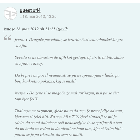
guest #44
::
18. mar 2012, 13:25
jype
je
18. mar 2012 ob 13:11
izjavil
:
jverne> Drugače povedano, se izrazito čustveno obnašaš ko gre
za njih.
Seveda se ne obnašam do njih kot gestapo oficir, to bi bilo slabo
za njihov razvoj.
Da bi pri tem počel neumnosti se pa ne spominjam - lahko pa
bolj konkretno pokažeš, kaj si mislil.
jverne> Do žene si se mogoče že mal sprijaznu, nisi pa še čist
tam kjer želiš.
Tudi tega ne razumem, glede na to da sem že precej dlje od tam,
kjer sem si želel biti. Ko sem bil v TC99jevi situaciji se mi je
zdelo, da so mi določene reči nedosegljive in se sprijaznil s tem,
da mi bodo za vedno in da nikoli ne bom tam, kjer si želim biti -
potem se je pa izkazalo, da sem se motil.