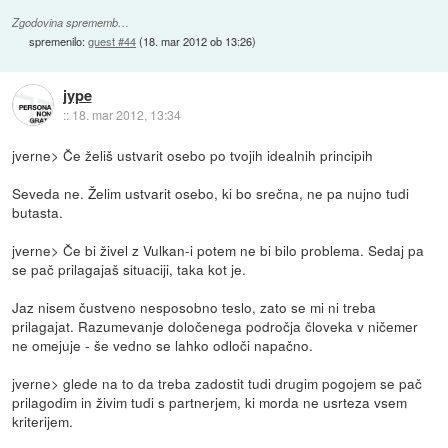
Zgodovina sprememb…
spremenilo:
guest #44
(
18. mar 2012 ob 13:26
)
jype
::
18. mar 2012, 13:34
jverne> Če želiš ustvarit osebo po tvojih idealnih principih
Seveda ne. Želim ustvarit osebo, ki bo srečna, ne pa nujno tudi
butasta.
jverne> Če bi živel z Vulkan-i potem ne bi bilo problema. Sedaj pa
se pač prilagajaš situaciji, taka kot je.
Jaz nisem čustveno nesposobno teslo, zato se mi ni treba
prilagajat. Razumevanje določenega področja človeka v ničemer
ne omejuje - še vedno se lahko odloči napačno.
jverne> glede na to da treba zadostit tudi drugim pogojem se pač
prilagodim in živim tudi s partnerjem, ki morda ne usrteza vsem
kriterijem.