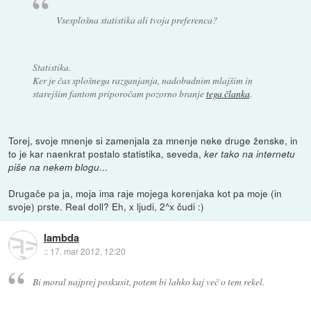
Vsesplošna statistika ali tvoja preferenca?
Statistika.
Ker je čas splošnega razganjanja, nadobudnim mlajšim in
starejšim fantom priporočam pozorno branje
tega članka
.
Torej, svoje mnenje si zamenjala za mnenje neke druge ženske, in
to je kar naenkrat postalo statistika, seveda,
ker tako na internetu
...
piše na nekem blogu
Drugače pa ja, moja ima raje mojega korenjaka kot pa moje (in
svoje) prste. Real doll? Eh, x ljudi, 2^x čudi :)
lambda
::
17. mar 2012, 12:20
Bi moral najprej poskusit, potem bi lahko kaj več o tem rekel.