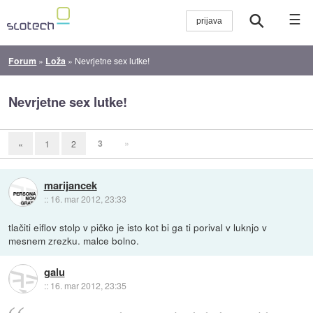
☰
Forum
»
Loža
»
Nevrjetne sex lutke!
Nevrjetne sex lutke!
3
»
«
1
2
marijancek
::
16. mar 2012, 23:33
tlačiti eiflov stolp v pičko je isto kot bi ga ti porival v luknjo v
mesnem zrezku. malce bolno.
galu
::
16. mar 2012, 23:35