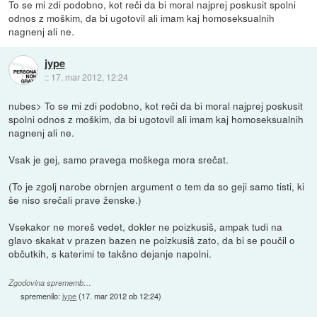
To se mi zdi podobno, kot reči da bi moral najprej poskusit spolni
odnos z moškim, da bi ugotovil ali imam kaj homoseksualnih
nagnenj ali ne.
jype
::
17. mar 2012, 12:24
nubes> To se mi zdi podobno, kot reči da bi moral najprej poskusit
spolni odnos z moškim, da bi ugotovil ali imam kaj homoseksualnih
nagnenj ali ne.
Vsak je gej, samo pravega moškega mora srečat.
(To je zgolj narobe obrnjen argument o tem da so geji samo tisti, ki
še niso srečali prave ženske.)
Vsekakor ne moreš vedet, dokler ne poizkusiš, ampak tudi na
glavo skakat v prazen bazen ne poizkusiš zato, da bi se poučil o
občutkih, s katerimi te takšno dejanje napolni.
Zgodovina sprememb…
spremenilo:
jype
(
17. mar 2012 ob 12:24
)