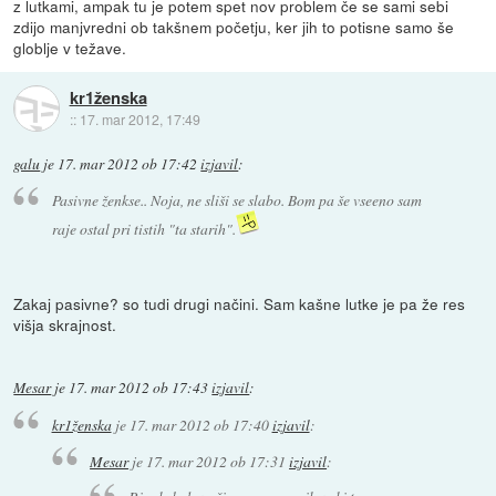
z lutkami, ampak tu je potem spet nov problem če se sami sebi
zdijo manjvredni ob takšnem početju, ker jih to potisne samo še
globlje v težave.
kr1ženska
::
17. mar 2012, 17:49
galu
je
17. mar 2012 ob 17:42
izjavil
:
Pasivne ženkse.. Noja, ne sliši se slabo. Bom pa še vseeno sam
raje ostal pri tistih "ta starih".
Zakaj pasivne? so tudi drugi načini. Sam kašne lutke je pa že res
višja skrajnost.
Mesar
je
17. mar 2012 ob 17:43
izjavil
:
kr1ženska
je
17. mar 2012 ob 17:40
izjavil
:
Mesar
je
17. mar 2012 ob 17:31
izjavil
: