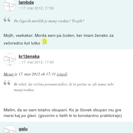
lambda
::
17. mar 2012, 17:39
Po čigavih merilih je manj vredno? Tvojih?
Mojih, vsekakor. Morda sem pa čuden, ker imam žensko za
večvredno kot lutko
kr1ženska
::
17. mar 2012, 17:40
Mesar
je
17. mar 2012 ob 17:31
izjavil
:
Bi rekel, da večina posameznikov, ki to počne se zdi sama sebi
manjvredna.
Mislim, da so sam totalno obupani. Ko je človek obupan mu gre
marsi kaj po glavi. (govorim o tistih ki to konstantno prakticirajo)
galu