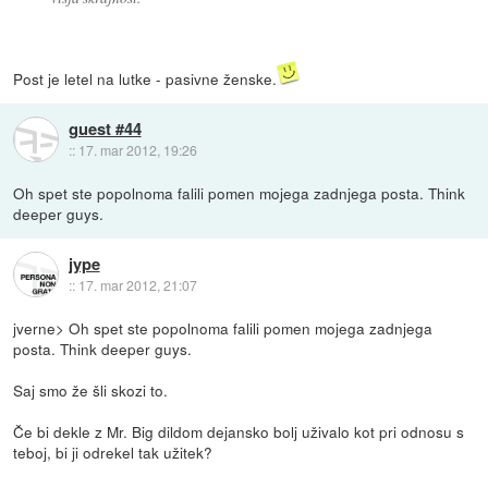
Post je letel na lutke - pasivne ženske.
guest #44
::
17. mar 2012, 19:26
Oh spet ste popolnoma falili pomen mojega zadnjega posta. Think
deeper guys.
jype
::
17. mar 2012, 21:07
jverne> Oh spet ste popolnoma falili pomen mojega zadnjega
posta. Think deeper guys.
Saj smo že šli skozi to.
Če bi dekle z Mr. Big dildom dejansko bolj uživalo kot pri odnosu s
teboj, bi ji odrekel tak užitek?