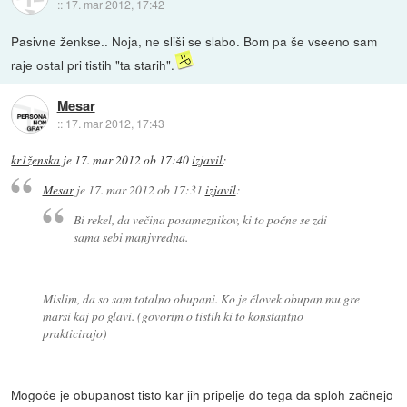
::
17. mar 2012, 17:42
Pasivne ženkse.. Noja, ne sliši se slabo. Bom pa še vseeno sam
raje ostal pri tistih "ta starih".
Mesar
::
17. mar 2012, 17:43
kr1ženska
je
17. mar 2012 ob 17:40
izjavil
:
Mesar
je
17. mar 2012 ob 17:31
izjavil
:
Bi rekel, da večina posameznikov, ki to počne se zdi
sama sebi manjvredna.
Mislim, da so sam totalno obupani. Ko je človek obupan mu gre
marsi kaj po glavi. (govorim o tistih ki to konstantno
prakticirajo)
Mogoče je obupanost tisto kar jih pripelje do tega da sploh začnejo