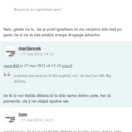
Kaj pa če se s sqweelom igra?
Nah, glede na to, da je proti igračkam bi mu verjetno bilo bolj po
godu če si za ta čas poišče enega drugega jebacha.
marijancek
::
17. mar 2012, 14:12
guest #44
je
17. mar 2012 ob 13:16
izjavil
:
podobno kot meni ne bi blo najbolj všeč, da tlači not Mr. Big
dildota.
če bi si not tlačila dildota bi to bilo samo dobro zate, ker bi
pomenilo, da ji ne ubijaš spolne sle.
jype
::
17. mar 2012, 14:21
marijancek> če bi si not tlačila dildota bi to bilo samo dobro zate,