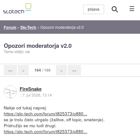
☰
Forum
»
Slo-Tech
»
Opozori moderatorja v2.0
Opozori moderatorja v2.0
Temo vidijo: vsi
164
/ 166
««
«
»
»»
FireSnake
::
7. jul 2026, 13:14
Nekje od tukaj naprej:
https://slo-tech.com/forum/t825373/p880...
se je trolu čisto utrgalo (žalitve, off topic, smetenje).
Pridružijo se mu tudi drugi:
https://slo-tech.com/forum/t825373/p880...