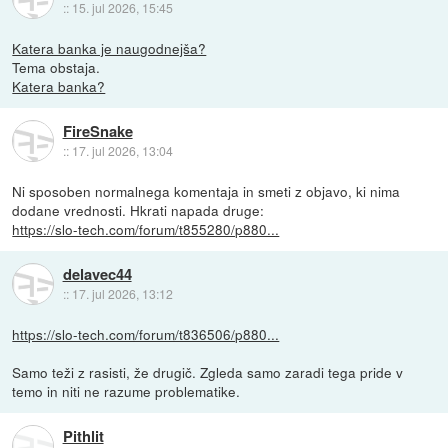
::
15. jul 2026, 15:45
Katera banka je naugodnejša?
Tema obstaja.
Katera banka?
FireSnake
::
17. jul 2026, 13:04
Ni sposoben normalnega komentaja in smeti z objavo, ki nima
dodane vrednosti. Hkrati napada druge:
https://slo-tech.com/forum/t855280/p880...
delavec44
::
17. jul 2026, 13:12
https://slo-tech.com/forum/t836506/p880...
Samo teži z rasisti, že drugič. Zgleda samo zaradi tega pride v
temo in niti ne razume problematike.
Pithlit