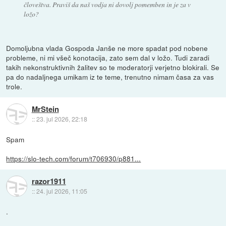
človeštva. Praviš da naš vodja ni dovolj pomemben in je za v
ložo?
Domoljubna vlada Gospoda Janše ne more spadat pod nobene
probleme, ni mi všeč konotacija, zato sem dal v ložo. Tudi zaradi
takih nekonstruktivnih žalitev so te moderatorji verjetno blokirali. Se
pa do nadaljnega umikam iz te teme, trenutno nimam časa za vas
trole.
MrStein
::
23. jul 2026, 22:18
Spam
https://slo-tech.com/forum/t706930/p881...
razor1911
::
24. jul 2026, 11:05
.