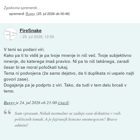
Zgodovina sprememb…
spremenil:
Buggy
(
25. jul 2026 ob 00:46
)
FireSnake
::
25. jul 2026, 12:56
V temi so podani viri.
Kako pa ti to vidiš je pa tvoje mnenje in nič več. Tvoje subjektivno
mnenje, do katerega imaš pravico. Ni pa to nič takšnega, zaradi
česar bi se moral pofočkati tukaj.
Tema ni podvojena (že samo dejstvo, da ti duplikata ni uspelo najti
govori zase).
Dogajanje pa je podprto z viri. Tako, da tudi v tem delu brcaš v
temo.
Buggy
je
24. jul 2026 ob 23:00
izjavil
:
Sam vprasam. Nekak normalno se zadnje case diskutira v vseh
politicnih temah. A je fajrsnejk koncno onemogocen? Bravo
admini!