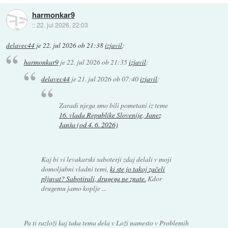
harmonkar9
::
22. jul 2026, 22:03
delavec44
je
22. jul 2026 ob 21:38
izjavil
:
harmonkar9
je
22. jul 2026 ob 21:35
izjavil
:
delavec44
je
21. jul 2026 ob 07:40
izjavil
:
Zaradi njega smo bili pometani iz teme
16. vlada Republike Slovenije, Janez
Janša (od 4. 6. 2026)
Kaj bi vi levakarski saboterji zdaj delali v moji
domoljubni vladni temi,
ki ste jo takoj začeli
pljuvat? Sabotirali, drugega ne znate.
Kdor
drugemu jamo koplje ...
Pa ti razloži kaj taka tema dela v Loži namesto v Problemih