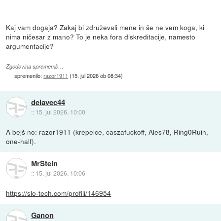
Kaj vam dogaja? Zakaj bi združevali mene in še ne vem koga, ki
nima ničesar z mano? To je neka fora diskreditacije, namesto
argumentacije?
Zgodovina sprememb…
spremenilo:
razor1911
(
15. jul 2026 ob 08:34
)
delavec44
::
15. jul 2026, 10:00
A bejš no: razor1911 (krepelce, caszafuckoff, Ales78, Ring0Ruin,
one-half).
MrStein
::
15. jul 2026, 10:06
https://slo-tech.com/profili/146954
Ganon