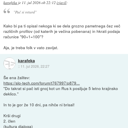
karafeka
je
11. jul 2026 ob 22:12
izjavil
:
"Pač si retard"
Kako bi pa ti opisal nekoga ki se dela grozno pametnega čez več
različnih profilov (od katerih je večina pobenana) in hkrati podaja
računice "90+1=100"?
Aja, je treba folk v vato zavijat.
karafeka
::
11. jul 2026, 22:27
Še ena žalitev:
https://slo-tech.com/forum/t767997/p879...
"Do takrat si pač isti gnoj kot un Rus k posiljuje 5 letno krajinsko
deklico."
In to je gor že 10 dni, pa nihče ni brisal!
Krši drugi
2. člen
(kultura dialoga)