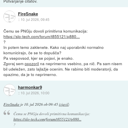
Potvarjanje citatov.
FireSnake
::
10. jul 2026, 09:45
Čemu se PNGju dovoli primitivna komunikacija:
https://slo-tech.com/forum/t855121/p880...
?
In potem temo zaklenete. Kako naj uporabniki normalno
komunicirajo, če se to dopušča?
Pa vsepovsod, kjer se pojavi, je enako.
Zgoraj sem
opozoril
na neprimerno vsebino, pa nič. Pa sam nisem
bil udeležen, zato lajlažje ocenim. Ne rabimo biti moderatorji, da
opazimo, da je to neprimerno.
harmonkar9
::
10. jul 2026, 10:00
FireSnake
je
10. jul 2026 ob 09:45
izjavil
:
Čemu se PNGju dovoli primitivna komunikacija:
https://slo-tech.com/forum/t855121/p880...
?