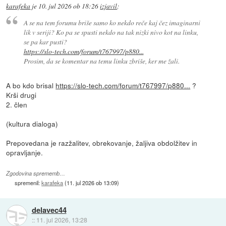
karafeka
je
10. jul 2026 ob 18:26
izjavil
:
A se na tem forumu briše samo ko nekdo reče kaj čez imaginarni
lik v seriji? Ko pa se spusti nekdo na tak nizki nivo kot na linku,
se pa kar pusti?
https://slo-tech.com/forum/t767997/p880...
Prosim, da se komentar na temu linku zbriše, ker me žali.
A bo kdo brisal
https://slo-tech.com/forum/t767997/p880...
?
Krši drugi
2. člen
(kultura dialoga)
Prepovedana je razžalitev, obrekovanje, žaljiva obdolžitev in
opravljanje.
Zgodovina sprememb…
spremenil:
karafeka
(
11. jul 2026 ob 13:09
)
delavec44
::
11. jul 2026, 13:28