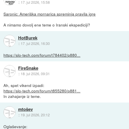
::
17. jul 2026, 15:58
Saronic: Ameriška mornarica spreminja pravila igre
A nimamo dovolj ene teme o Iranski ekspediciji?
HotBurek
::
17. jul 2026, 16:30
https://slo-tech.com/forum/t784402/p880...
FireSnake
::
18. jul 2026, 09:31
Ah, spet vikend izpadi:
https://slo-tech.com/forum/t855280/p881...
In zahajanje iz teme.
mtošev
::
19. jul 2026, 20:12
Oglaševanje: