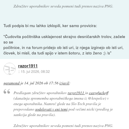
Združitev uporabnikov seveda pomeni tudi prenos naziva PNG.
Tudi podpis bi mu lahko izklopili, ker samo provicira:
"Čudovita počitniška usklajenost skrajno desničarskih trolov, začele
so se
počitnice, in na forum pridejo ob isti uri, iz njega izginejo ob isti uri,
človek, bi misli, da tudi spijo v istem šotoru, z isto ženo ;) /s"
razor1911
::
15. jul 2026, 08:32
garamond
je
14. jul 2026 ob 17:56
izjavil
:
Predlagam združitev uporabnikov
razor1911
in
caszafuckoff
(današnja sprememba uporabniškega imena iz @krepelce) v
enega uporabnika. Namreč glede na Slo-Tech pravila je
prepovedano
sodelovati v eni temi
pod večimi nicki (predlog je
sankcija glede na pravila).
Združitev uporabnikov seveda pomeni tudi prenos naziva PNG.