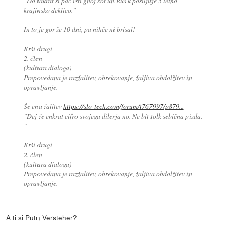
"Do takrat si pač isti gnoj kot un Rus k posiljuje 5 letno
krajinsko deklico."
In to je gor že 10 dni, pa nihče ni brisal!
Krši drugi
2. člen
(kultura dialoga)
Prepovedana je razžalitev, obrekovanje, žaljiva obdolžitev in
opravljanje.
Še ena žalitev
https://slo-tech.com/forum/t767997/p879...
"Dej že enkrat cifro svojega dilerja no. Ne bit tolk sebična pizda.
"
Krši drugi
2. člen
(kultura dialoga)
Prepovedana je razžalitev, obrekovanje, žaljiva obdolžitev in
opravljanje.
A ti si Putn Versteher?