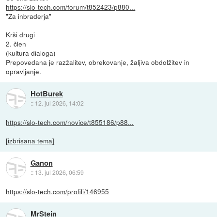
https://slo-tech.com/forum/t852423/p880...
"Za inbraderja"
Krši drugi
2. člen
(kultura dialoga)
Prepovedana je razžalitev, obrekovanje, žaljiva obdolžitev in
opravljanje.
HotBurek
::
12. jul 2026, 14:02
https://slo-tech.com/novice/t855186/p88...
[izbrisana tema]
Ganon
::
13. jul 2026, 06:59
https://slo-tech.com/profili/146955
MrStein