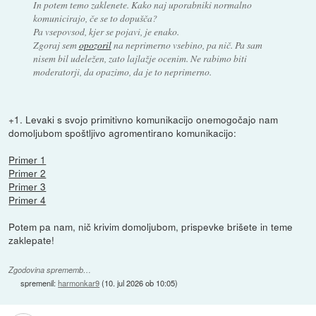
In potem temo zaklenete. Kako naj uporabniki normalno
komunicirajo, če se to dopušča?
Pa vsepovsod, kjer se pojavi, je enako.
Zgoraj sem
opozoril
na neprimerno vsebino, pa nič. Pa sam
nisem bil udeležen, zato lajlažje ocenim. Ne rabimo biti
moderatorji, da opazimo, da je to neprimerno.
+1. Levaki s svojo primitivno komunikacijo onemogočajo nam
domoljubom spoštljivo agromentirano komunikacijo:
Primer 1
Primer 2
Primer 3
Primer 4
Potem pa nam, nič krivim domoljubom, prispevke brišete in teme
zaklepate!
Zgodovina sprememb…
spremenil:
harmonkar9
(
10. jul 2026 ob 10:05
)