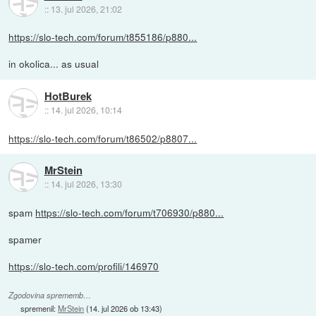
::
13. jul 2026, 21:02
https://slo-tech.com/forum/t855186/p880...
in okolica... as usual
HotBurek
::
14. jul 2026, 10:14
https://slo-tech.com/forum/t86502/p8807...
MrStein
::
14. jul 2026, 13:30
spam
https://slo-tech.com/forum/t706930/p880...
spamer
https://slo-tech.com/profili/146970
Zgodovina sprememb…
spremenil:
MrStein
(
14. jul 2026 ob 13:43
)