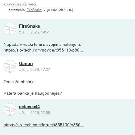
Zgodovina sprememb…
spremenilo:
FireSnake
(
7. jul 2026 ob 13:16
)
FireSnake
::
8. jul 2026, 19:51
Napada v vsaki temi s svojim smetenjem:
https://slo-tech.com/novice/t855113/p88...
Ganon
::
9. jul 2026, 17:27
Tema že obstaja.
Katera banka je naugodnejša?
delavec44
::
9. jul 2026, 22:55
https://slo-tech.com/forum/t855130/p880...