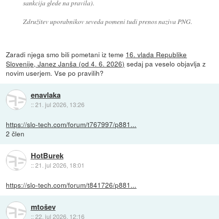
sankcija glede na pravila).
Združitev uporabnikov seveda pomeni tudi prenos naziva PNG.
Zaradi njega smo bili pometani iz teme
16. vlada Republike
Slovenije, Janez Janša (od 4. 6. 2026)
sedaj pa veselo objavlja z
novim userjem. Vse po pravilih?
enavlaka
::
21. jul 2026, 13:26
https://slo-tech.com/forum/t767997/p881...
2 člen
HotBurek
::
21. jul 2026, 18:01
https://slo-tech.com/forum/t841726/p881...
mtošev
::
22. jul 2026, 12:16