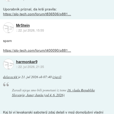
Uporabnik priznal, da krši pravila:
https://slo-tech.com/forum/t836506/p881...
MrStein
::
22. jul 2026, 15:55
spam
https://slo-tech.com/forum/t400090/p881...
harmonkar9
::
22. jul 2026, 21:35
delavec44
je
21. jul 2026 ob 07:40
izjavil
:
Zaradi njega smo bili pometani iz teme
16. vlada Republike
Slovenije, Janez Janša (od 4. 6. 2026)
Kaj bi vi levakarski saboterji zdaj delali v moji domoljubni vladni