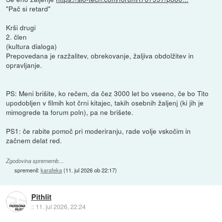
"Pač si retard"
Krši drugi
2. člen
(kultura dialoga)
Prepovedana je razžalitev, obrekovanje, žaljiva obdolžitev in
opravljanje.
PS: Meni brišite, ko rečem, da čez 3000 let bo vseeno, če bo Tito
upodobljen v filmih kot črni kitajec, takih osebnih žaljenj (ki jih je
mimogrede ta forum poln), pa ne brišete.
PS1: če rabite pomoč pri moderiranju, rade volje vskočim in
začnem delat red.
Zgodovina sprememb…
spremenil:
karafeka
(
11. jul 2026 ob 22:17
)
Pithlit
::
11. jul 2026, 22:24