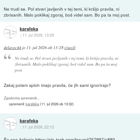
Ne trudi se. Pol stvari javljenih v tej temi, ki kršijo pravila, ni
zbrisanih. Malo poklikaj zgoraj, boš videl sam. Bo pa ta moj post.
karafeka
::
11. jul 2026, 13:29
delavec44
je
11. jul 2026 ob 13:28
izjavil
:
Ne trudi se. Pol stvari javljenih v tej temi, ki kršijo pravila, ni
zbrisanih. Malo poklikaj zgoraj, boš videl sam. Bo pa ta moj
post.
Zakaj potem sploh imajo pravila, če jih sami ignorirajo?
Zgodovina sprememb…
spremenil:
karafeka
(
11. jul 2026 ob 13:32
)
karafeka
::
11. jul 2026, 22:12
Še eno žaljenje
https://slo-tech.com/forum/t767997/p880...