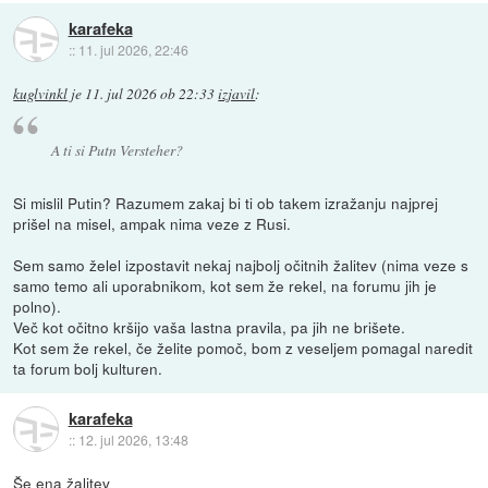
karafeka
::
11. jul 2026, 22:46
kuglvinkl
je
11. jul 2026 ob 22:33
izjavil
:
A ti si Putn Versteher?
Si mislil Putin? Razumem zakaj bi ti ob takem izražanju najprej
prišel na misel, ampak nima veze z Rusi.
Sem samo želel izpostavit nekaj najbolj očitnih žalitev (nima veze s
samo temo ali uporabnikom, kot sem že rekel, na forumu jih je
polno).
Več kot očitno kršijo vaša lastna pravila, pa jih ne brišete.
Kot sem že rekel, če želite pomoč, bom z veseljem pomagal naredit
ta forum bolj kulturen.
karafeka
::
12. jul 2026, 13:48
Še ena žalitev