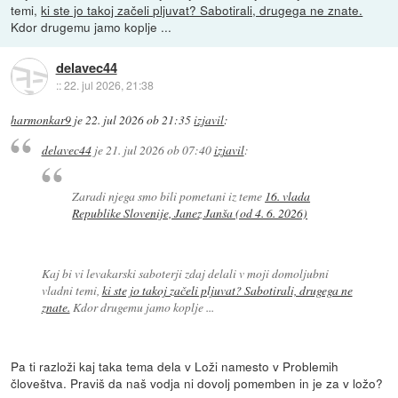
temi,
ki ste jo takoj začeli pljuvat? Sabotirali, drugega ne znate.
Kdor drugemu jamo koplje ...
delavec44
::
22. jul 2026, 21:38
harmonkar9
je
22. jul 2026 ob 21:35
izjavil
:
delavec44
je
21. jul 2026 ob 07:40
izjavil
:
Zaradi njega smo bili pometani iz teme
16. vlada
Republike Slovenije, Janez Janša (od 4. 6. 2026)
Kaj bi vi levakarski saboterji zdaj delali v moji domoljubni
vladni temi,
ki ste jo takoj začeli pljuvat? Sabotirali, drugega ne
znate.
Kdor drugemu jamo koplje ...
Pa ti razloži kaj taka tema dela v Loži namesto v Problemih
človeštva. Praviš da naš vodja ni dovolj pomemben in je za v ložo?