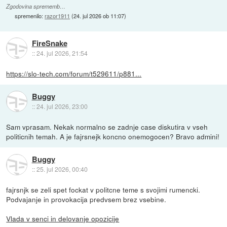
Zgodovina sprememb…
spremenilo:
razor1911
(
24. jul 2026 ob 11:07
)
FireSnake
::
24. jul 2026, 21:54
https://slo-tech.com/forum/t529611/p881...
Buggy
::
24. jul 2026, 23:00
Sam vprasam. Nekak normalno se zadnje case diskutira v vseh
politicnih temah. A je fajrsnejk koncno onemogocen? Bravo admini!
Buggy
::
25. jul 2026, 00:40
fajrsnjk se zeli spet fockat v politcne teme s svojimi rumencki.
Podvajanje in provokacija predvsem brez vsebine.
Vlada v senci in delovanje opozicije