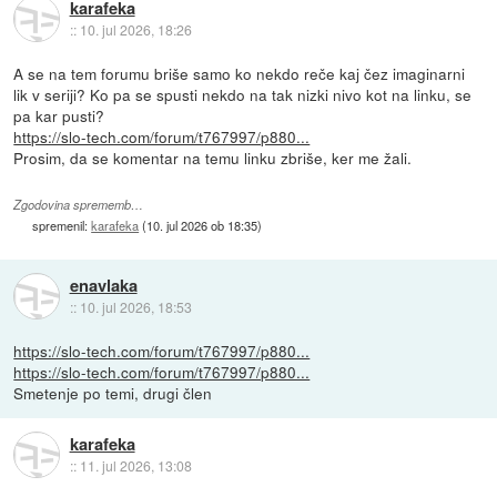
karafeka
::
10. jul 2026, 18:26
A se na tem forumu briše samo ko nekdo reče kaj čez imaginarni
lik v seriji? Ko pa se spusti nekdo na tak nizki nivo kot na linku, se
pa kar pusti?
https://slo-tech.com/forum/t767997/p880...
Prosim, da se komentar na temu linku zbriše, ker me žali.
Zgodovina sprememb…
spremenil:
karafeka
(
10. jul 2026 ob 18:35
)
enavlaka
::
10. jul 2026, 18:53
https://slo-tech.com/forum/t767997/p880...
https://slo-tech.com/forum/t767997/p880...
Smetenje po temi, drugi člen
karafeka
::
11. jul 2026, 13:08