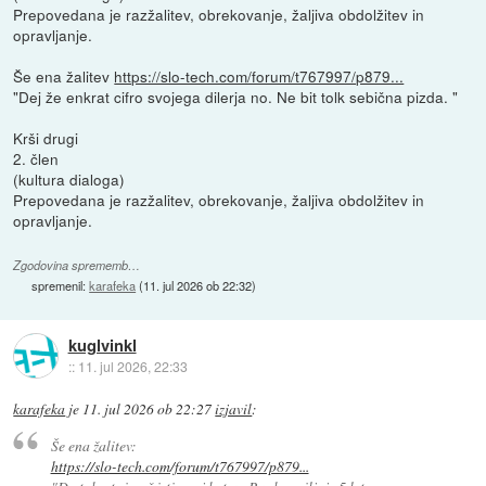
Prepovedana je razžalitev, obrekovanje, žaljiva obdolžitev in
opravljanje.
Še ena žalitev
https://slo-tech.com/forum/t767997/p879...
"Dej že enkrat cifro svojega dilerja no. Ne bit tolk sebična pizda. "
Krši drugi
2. člen
(kultura dialoga)
Prepovedana je razžalitev, obrekovanje, žaljiva obdolžitev in
opravljanje.
Zgodovina sprememb…
spremenil:
karafeka
(
11. jul 2026 ob 22:32
)
kuglvinkl
::
11. jul 2026, 22:33
karafeka
je
11. jul 2026 ob 22:27
izjavil
:
Še ena žalitev:
https://slo-tech.com/forum/t767997/p879...