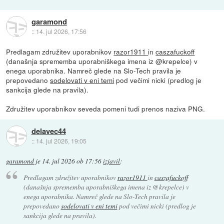
garamond
::
14. jul 2026, 17:56
Predlagam združitev uporabnikov
razor1911
in
caszafuckoff
(današnja sprememba uporabniškega imena iz @krepelce) v
enega uporabnika. Namreč glede na Slo-Tech pravila je
prepovedano
sodelovati v eni temi
pod večimi nicki (predlog je
sankcija glede na pravila).
Združitev uporabnikov seveda pomeni tudi prenos naziva PNG.
delavec44
::
14. jul 2026, 19:05
garamond
je
14. jul 2026 ob 17:56
izjavil
:
Predlagam združitev uporabnikov
razor1911
in
caszafuckoff
(današnja sprememba uporabniškega imena iz @krepelce) v
enega uporabnika. Namreč glede na Slo-Tech pravila je
prepovedano
sodelovati v eni temi
pod večimi nicki (predlog je
sankcija glede na pravila).