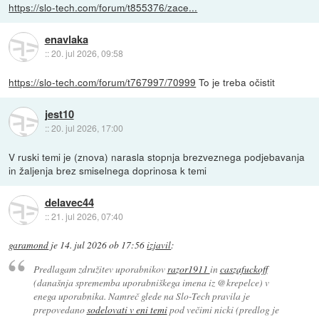
https://slo-tech.com/forum/t855376/zace...
enavlaka
::
20. jul 2026, 09:58
https://slo-tech.com/forum/t767997/70999
To je treba očistit
jest10
::
20. jul 2026, 17:00
V ruski temi je (znova) narasla stopnja brezveznega podjebavanja
in žaljenja brez smiselnega doprinosa k temi
delavec44
::
21. jul 2026, 07:40
garamond
je
14. jul 2026 ob 17:56
izjavil
:
Predlagam združitev uporabnikov
razor1911
in
caszafuckoff
(današnja sprememba uporabniškega imena iz @krepelce) v
enega uporabnika. Namreč glede na Slo-Tech pravila je
prepovedano
sodelovati v eni temi
pod večimi nicki (predlog je