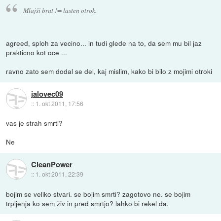
Mlajši brat != lasten otrok.
agreed, sploh za vecino... in tudi glede na to, da sem mu bil jaz
prakticno kot oce ...
ravno zato sem dodal se del, kaj mislim, kako bi bilo z mojimi otroki
jalovec09
::
1. okt 2011, 17:56
vas je strah smrti?
Ne
CleanPower
::
1. okt 2011, 22:39
bojim se veliko stvari. se bojim smrti? zagotovo ne. se bojim
trpljenja ko sem živ in pred smrtjo? lahko bi rekel da.