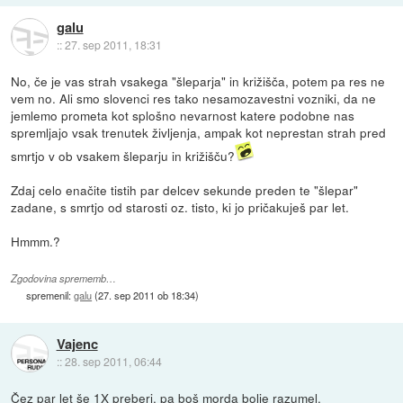
galu
::
27. sep 2011, 18:31
No, če je vas strah vsakega "šleparja" in križišča, potem pa res ne
vem no. Ali smo slovenci res tako nesamozavestni vozniki, da ne
jemlemo prometa kot splošno nevarnost katere podobne nas
spremljajo vsak trenutek življenja, ampak kot neprestan strah pred
smrtjo v ob vsakem šleparju in križišču?
Zdaj celo enačite tistih par delcev sekunde preden te "šlepar"
zadane, s smrtjo od starosti oz. tisto, ki jo pričakuješ par let.
Hmmm.?
Zgodovina sprememb…
spremenil:
galu
(
27. sep 2011 ob 18:34
)
Vajenc
::
28. sep 2011, 06:44
Čez par let še 1X preberi, pa boš morda bolje razumel.