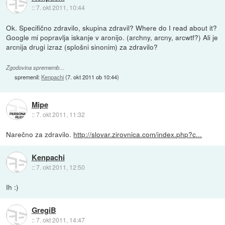
::
7. okt 2011, 10:44
Ok. Specifično zdravilo, skupina zdravil? Where do I read about it?
Google mi popravlja iskanje v aronijo. (archny, arcny, arcwtf?) Ali je
arcnija drugi izraz (splošni sinonim) za zdravilo?
Zgodovina sprememb…
spremenil:
Kenpachi
(
7. okt 2011 ob 10:44
)
Mipe
::
7. okt 2011, 11:32
Narečno za zdravilo.
http://slovar.zirovnica.com/index.php?c...
Kenpachi
::
7. okt 2011, 12:50
Ih :)
GregiB
::
7. okt 2011, 14:47