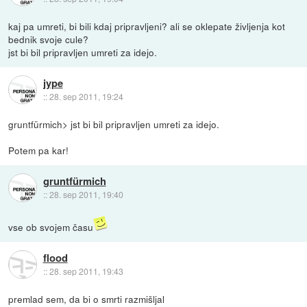
kaj pa umreti, bi bili kdaj pripravljeni? ali se oklepate življenja kot
bednik svoje cule?
jst bi bil pripravljen umreti za idejo.
jype
::
28. sep 2011, 19:24
gruntfürmich> jst bi bil pripravljen umreti za idejo.
Potem pa kar!
gruntfürmich
::
28. sep 2011, 19:40
vse ob svojem času
flood
::
28. sep 2011, 19:43
premlad sem, da bi o smrti razmišljal