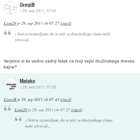
GregiB
::
29. sep 2011, 07:43
Lion29
je
29. sep 2011 ob 07:27
izjavil
:
v bistvu razmisljam, da se niti za druzinskega clana nebi
zrtvoval...
Verjetno si še vedno zadnji listek na tvoji vejici družinskega dreves,
kajne?
Matako
::
29. sep 2011, 07:55
GregiB
je
29. sep 2011 ob 07:43
izjavil
:
Lion29
je
29. sep 2011 ob 07:27
izjavil
:
v bistvu razmisljam, da se niti za druzinskega clana
nebi zrtvoval...