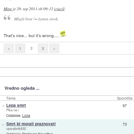
Mipe
je
29. sep 2011 ob 09:12
izjavil
:
Mlajši brat != lasten otrok.
That's nice... but it's wrong.....
2
«
1
3
»
Vredno ogleda ...
Tema
Sporočila
»
Lepa smrt
97
Pika na i
Oddelek:
Loža
»
Smrt bi morali praznovati
73
uporabnik832
Oddelek:
Problemi človeštva