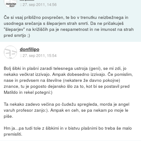
::
27. sep 2011, 14:56
Če si vsaj približno povprečen, te bo v trenutku neizbežnega in
usodnega srečanja s šleparjem strah smrti. Da ne pričakuješ
"šleparjev" na križiščih pa je nespametnost in ne imunost na strah
pred smrtjo ;)
donfilipo
::
27. sep 2011, 15:54
Bolj šibki in plašni zaradi telesnega ustroja (geni), se mi zdi, jo
nekako večkrat izzivajo. Ampak dobesedno izzivajo. Če pomislim,
nase in predvsem na številne (nekatere že davno pokojne)
znance, tu je pogosto dejansko šlo za to, kot bi se postavil pred
Matildo in rekel potegni:)
Ta nekako zadevo večina po čudežu spregleda, morda je angel
varuh profesor zanjo:). Ampak en ceh, se pa nekam po moje le
piše.
Hm ja...pa tudi tole z šibkimi in v bistvu plašnimi bo treba še malo
premisliti.