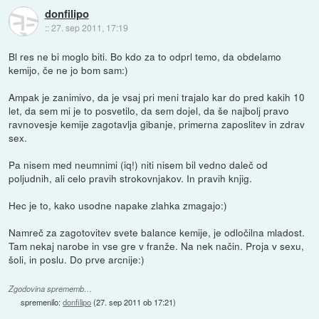
donfilipo
::
27. sep 2011, 17:19
Bl res ne bi moglo biti. Bo kdo za to odprl temo, da obdelamo
kemijo, če ne jo bom sam:)
Ampak je zanimivo, da je vsaj pri meni trajalo kar do pred kakih 10
let, da sem mi je to posvetilo, da sem dojel, da še najbolj pravo
ravnovesje kemije zagotavlja gibanje, primerna zaposlitev in zdrav
sex.
Pa nisem med neumnimi (iq!) niti nisem bil vedno daleč od
poljudnih, ali celo pravih strokovnjakov. In pravih knjig.
Hec je to, kako usodne napake zlahka zmagajo:)
Namreč za zagotovitev svete balance kemije, je odločilna mladost.
Tam nekaj narobe in vse gre v franže. Na nek način. Proja v sexu,
šoli, in poslu. Do prve arcnije:)
Zgodovina sprememb…
spremenilo:
donfilipo
(
27. sep 2011 ob 17:21
)