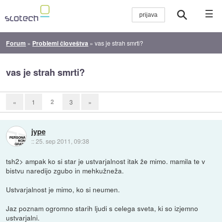
☰
Forum
»
Problemi človeštva
»
vas je strah smrti?
vas je strah smrti?
2
«
1
3
»
jype
::
25. sep 2011, 09:38
tsh2> ampak ko si star je ustvarjalnost itak že mimo. mamila te v
bistvu naredijo zgubo in mehkužneža.
Ustvarjalnost je mimo, ko si neumen.
Jaz poznam ogromno starih ljudi s celega sveta, ki so izjemno
ustvarjalni.