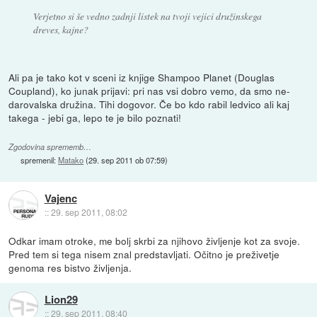
Verjetno si še vedno zadnji listek na tvoji vejici družinskega
dreves, kajne?
Ali pa je tako kot v sceni iz knjige Shampoo Planet (Douglas
Coupland), ko junak prijavi: pri nas vsi dobro vemo, da smo ne-
darovalska družina. Tihi dogovor. Če bo kdo rabil ledvico ali kaj
takega - jebi ga, lepo te je bilo poznati!
Zgodovina sprememb…
spremenil:
Matako
(
29. sep 2011 ob 07:59
)
Vajenc
::
29. sep 2011, 08:02
Odkar imam otroke, me bolj skrbi za njihovo življenje kot za svoje.
Pred tem si tega nisem znal predstavljati. Očitno je preživetje
genoma res bistvo življenja.
Lion29
::
29. sep 2011, 08:40