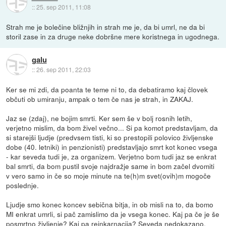
::
25. sep 2011, 11:08
Strah me je bolečine bližnjih in strah me je, da bi umrl, ne da bi
storil zase in za druge neke dobršne mere koristnega in ugodnega.
galu
::
26. sep 2011, 22:03
Ker se mi zdi, da poanta te teme ni to, da debatiramo kaj človek
občuti ob umiranju, ampak o tem če nas je strah, in ZAKAJ.
Jaz se (zdaj), ne bojim smrti. Ker sem še v bolj rosnih letih,
verjetno mislim, da bom živel večno... Si pa komot predstavljam, da
si starejši ljudje (predvsem tisti, ki so prestopili polovico življenske
dobe (40. letniki) in penzionisti) predstavljajo smrt kot konec vsega
- kar seveda tudi je, za organizem. Verjetno bom tudi jaz se enkrat
bal smrti, da bom pustil svoje najdražje same in bom začel dvomiti
v vero samo in če so moje minute na te(h)m svet(ovih)m mogoče
poslednje.
Ljudje smo konec koncev sebična bitja, in ob misli na to, da bomo
MI enkrat umrli, si pač zamislimo da je vsega konec. Kaj pa če je še
posmrtno življenje? Kaj pa reinkarnacija? Seveda nedokazano,