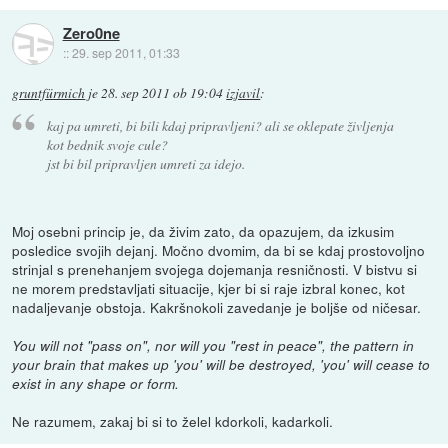
Zero0ne
::
29. sep 2011, 01:33
gruntfürmich
je
28. sep 2011 ob 19:04
izjavil
:
kaj pa umreti, bi bili kdaj pripravljeni? ali se oklepate življenja
kot bednik svoje cule?
jst bi bil pripravljen umreti za idejo.
Moj osebni princip je, da živim zato, da opazujem, da izkusim
posledice svojih dejanj. Močno dvomim, da bi se kdaj prostovoljno
strinjal s prenehanjem svojega dojemanja resničnosti. V bistvu si
ne morem predstavljati situacije, kjer bi si raje izbral konec, kot
nadaljevanje obstoja. Kakršnokoli zavedanje je boljše od ničesar.
You will not "pass on", nor will you "rest in peace", the pattern in
your brain that makes up 'you' will be destroyed, 'you' will cease to
exist in any shape or form.
Ne razumem, zakaj bi si to želel kdorkoli, kadarkoli.