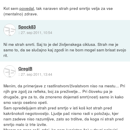
Kot sem
povedal
, tak naraven strah pred smrtjo velja za vse
(mentalno) zdrave.
Spock83
::
27. sep 2011, 10:54
Ni me strah smrti. Saj to je del življenskega ciklusa. Strah me je
samo to, da se slučajno kaj zgodi in ne bom mogel sam brisat svojo
rit.
GregiB
::
27. sep 2011, 13:44
Menim, da primerjave z rastlinstvom/živalstvom niso na mestu... Pri
njih gre zgolj za refleks, boj za preživetje... Pri človeku pa je
drugače, gre za to, da zmoremo dojemati smrt(nost) samo in kako
smo vanjo osebno vpeti.
Sam opredeljujem strah pred smrtjo v isti koš kot strah pred
kakršnokoli negotovostjo. Ljudje pač nismo radi v položaju, kjer
nam zadeve niso razumljive, zato so trditve, da koga ni strah pred
smrtjo malo iz trte izvite.
Moram pa zase reči, zdaj, ko sem (verjetno že) v drugi polovici