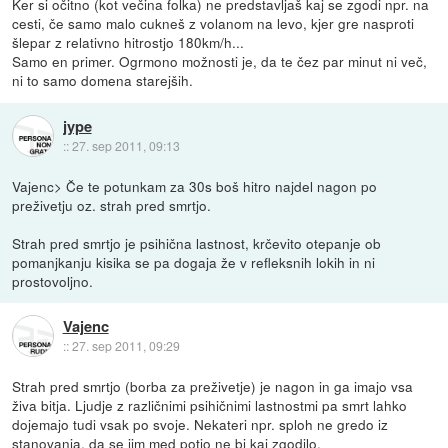
Ker si očitno (kot večina folka) ne predstavljaš kaj se zgodi npr. na
cesti, če samo malo cukneš z volanom na levo, kjer gre nasproti
šlepar z relativno hitrostjo 180km/h...
Samo en primer. Ogrmono možnosti je, da te čez par minut ni več,
ni to samo domena starejših.
jype
::
27. sep 2011, 09:13
Vajenc> Če te potunkam za 30s boš hitro najdel nagon po
preživetju oz. strah pred smrtjo.
Strah pred smrtjo je psihična lastnost, krčevito otepanje ob
pomanjkanju kisika se pa dogaja že v refleksnih lokih in ni
prostovoljno.
Vajenc
::
27. sep 2011, 09:29
Strah pred smrtjo (borba za preživetje) je nagon in ga imajo vsa
živa bitja. Ljudje z različnimi psihičnimi lastnostmi pa smrt lahko
dojemajo tudi vsak po svoje. Nekateri npr. sploh ne gredo iz
stanovanja, da se jim med potjo ne bi kaj zgodilo.