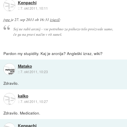
Kenpachi
::
7. okt 2011, 10:11
jype
je
27. sep 2011 ob 16:31
izjavil
:
Sej ne rabš arcnij - vse potrebno za psihozo telo proizvede samo,
če ga na pravi način v rit suneš.
Pardon my stupidity. Kaj je arcnija? Angleški izraz, wiki?
Matako
::
7. okt 2011, 10:23
Zdravilo.
kalko
::
7. okt 2011, 10:27
Zdravilo. Medication.
Kenpachi