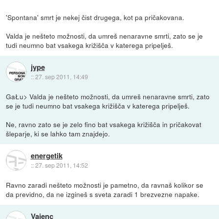
'Spontana' smrt je nekej čist drugega, kot pa pričakovana.
Valda je nešteto možnosti, da umreš nenaravne smrti, zato se je
tudi neumno bat vsakega križišča v katerega pripelješ.
jype
::
27. sep 2011, 14:49
GaŁu> Valda je nešteto možnosti, da umreš nenaravne smrti, zato
se je tudi neumno bat vsakega križišča v katerega pripelješ.
Ne, ravno zato se je zelo fino bat vsakega križišča in pričakovat
šleparje, ki se lahko tam znajdejo.
energetik
::
27. sep 2011, 14:52
Ravno zaradi nešteto možnosti je pametno, da ravnaš kolikor se
da previdno, da ne izgineš s sveta zaradi 1 brezvezne napake.
Vajenc