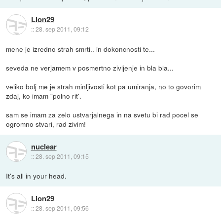
Lion29
::
28. sep 2011, 09:12
mene je izredno strah smrti.. in dokoncnosti te...
seveda ne verjamem v posmertno zivljenje in bla bla...
veliko bolj me je strah minljivosti kot pa umiranja, no to govorim
zdaj, ko imam "polno rit'.
sam se imam za zelo ustvarjalnega in na svetu bi rad pocel se
ogromno stvari, rad zivim!
nuclear
::
28. sep 2011, 09:15
It's all in your head.
Lion29
::
28. sep 2011, 09:56