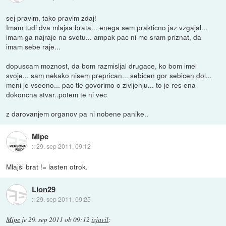
sej pravim, tako pravim zdaj!
Imam tudi dva mlajsa brata... enega sem prakticno jaz vzgajal...
imam ga najraje na svetu... ampak pac ni me sram priznat, da
imam sebe raje...
dopuscam moznost, da bom razmisljal drugace, ko bom imel
svoje... sam nekako nisem preprican... sebicen gor sebicen dol...
meni je vseeno... pac tle govorimo o zivljenju... to je res ena
dokoncna stvar..potem te ni vec
z darovanjem organov pa ni nobene panike..
Mipe
::
29. sep 2011, 09:12
Mlajši brat != lasten otrok.
Lion29
::
29. sep 2011, 09:25
Mipe
je
29. sep 2011 ob 09:12
izjavil
: