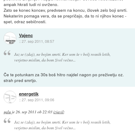
ampak hkrati tudi ni ovrženo.
Zato se konec koncev, predvsem na koncu, človek zelo boji smrti.
Nekaterim pomaga vera, da se prepričajo, da to ni njihov konec -
spet, odraz sebičnosti.
Vajenc
::
27. sep 2011, 08:57
Jaz se (zdaj), ne bojim smrti. Ker sem še v bolj rosnih letih,
verjetno mislim, da bom živel večno...
Če te potunkam za 30s boš hitro najdel nagon po preživetju oz.
strah pred smrtjo.
energetik
::
27. sep 2011, 09:06
galu
je
26. sep 2011 ob 22:03
izjavil
:
Jaz se (zdaj), ne bojim smrti. Ker sem še v bolj rosnih letih,
verjetno mislim, da bom živel večno...