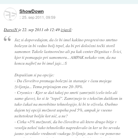
ShowDown
::
25. sep 2011, 09:59
DarwiN
je
22. sep 2011 ob 12:49
izjavil
:
Jaz si dopovedujem, da če bi imel kakšno progresivno smrtno
bolezen in bi vedno bolj trpel, da bi pri določeni točki storil
samomor. Takole lastnoročno ali pa kak center Dignitas v Švici,
kjer ti pomagajo pri samomoru... AMPAK nekako vem, da na
koncu najbrž ne bi imel jajc..:S
Dopuščam si pa opcije:
- Da človeštvo premaga bolezni in staranje v času mojega
življenja... Temu pripisujem ene 20-30%.
- Cryonics - Kjer se daš takoj po smrti zamrzniti (celo telo ali
samo glavo), ko si še "topel". Zamrznejo te s tekočim dušikom in
tako čakaš na morebitno tehnologijo, ki bi te oživela. Osebno
dajem tej opciji možnost uspeha pod 5%, ampak je vseeno
neštetokrat boljše kot nič, a ne?
- Cirka ~5% možnosti, da bo človeštvo ali ktero drugo bitje v
vesolju nekoč tako tehnološko napredovalo in ker se bo seveda
jasno zavedalo vrednosti vsakega življenje, nas bo vse ponovno