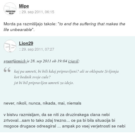
Mipe
::
29. sep 2011, 06:15
Morda pa razmišljajo takole: "
to end the suffering that makes the
".
life unbearable
Lion29
::
29. sep 2011, 07:27
gruntfürmich
je
28. sep 2011 ob 19:04
izjavil
:
kaj pa umreti, bi bili kdaj pripravljeni? ali se oklepate življenja
kot bednik svoje cule?
jst bi bil pripravljen umreti za idejo.
never, nikoli, nunca, nikada, mai, niemals
v bistvu razmisljam, da se niti za druzinskega clana nebi
zrtvoval...sam to tako zdaj trezno... ce pa bi bila situacija bi
mogoce drugace odreagiral ... ampak po vsej verjetnosti se nebi