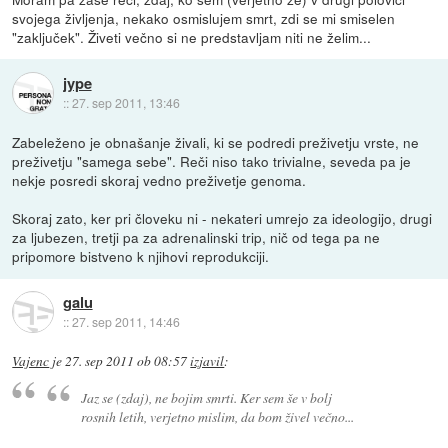
svojega življenja, nekako osmislujem smrt, zdi se mi smiselen
"zaključek". Živeti večno si ne predstavljam niti ne želim...
jype
::
27. sep 2011, 13:46
Zabeleženo je obnašanje živali, ki se podredi preživetju vrste, ne
preživetju "samega sebe". Reči niso tako trivialne, seveda pa je
nekje posredi skoraj vedno preživetje genoma.
Skoraj zato, ker pri človeku ni - nekateri umrejo za ideologijo, drugi
za ljubezen, tretji pa za adrenalinski trip, nič od tega pa ne
pripomore bistveno k njihovi reprodukciji.
galu
::
27. sep 2011, 14:46
Vajenc
je
27. sep 2011 ob 08:57
izjavil
:
Jaz se (zdaj), ne bojim smrti. Ker sem še v bolj
rosnih letih, verjetno mislim, da bom živel večno...