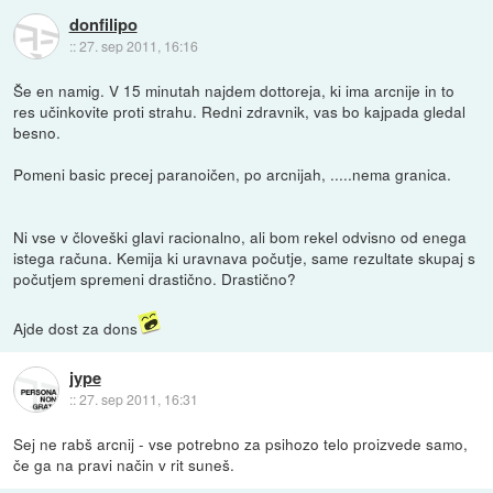
donfilipo
::
27. sep 2011, 16:16
Še en namig. V 15 minutah najdem dottoreja, ki ima arcnije in to
res učinkovite proti strahu. Redni zdravnik, vas bo kajpada gledal
besno.
Pomeni basic precej paranoičen, po arcnijah, .....nema granica.
Ni vse v človeški glavi racionalno, ali bom rekel odvisno od enega
istega računa. Kemija ki uravnava počutje, same rezultate skupaj s
počutjem spremeni drastično. Drastično?
Ajde dost za dons
jype
::
27. sep 2011, 16:31
Sej ne rabš arcnij - vse potrebno za psihozo telo proizvede samo,
če ga na pravi način v rit suneš.