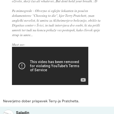
oživelo, skozi čas ali whatever...But dont hold your breath. :D
Pa mimogrede - Obvezno si oglejte šokanten in poučen
dokumenterec "Choosing to die", kjer Terry Pratchett, znan
angleški novelist, ki umira za Alzheimerjevo boleznijo, obišče ta
Dignitas center v Švici, in tudi intervjuva dve osebi, ki sta prišli
umreti ter tudi na koncu prikaže ves postopek, kako človek spije
strup in umre...
Must see:
Neverjetno dober prispevek Terry-ja Pratchetta.
Saladin