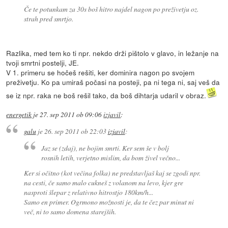
Če te potunkam za 30s boš hitro najdel nagon po preživetju oz.
strah pred smrtjo.
Razlika, med tem ko ti npr. nekdo drži pištolo v glavo, in ležanje na
tvoji smrtni postelji, JE.
V 1. primeru se hočeš rešiti, ker dominira nagon po svojem
preživetju. Ko pa umiraš počasi na posteji, pa ni tega ni, saj veš da
se iz npr. raka ne boš rešil tako, da boš dihtarja udaril v obraz.
energetik
je
27. sep 2011 ob 09:06
izjavil
:
galu
je
26. sep 2011 ob 22:03
izjavil
:
Jaz se (zdaj), ne bojim smrti. Ker sem še v bolj
rosnih letih, verjetno mislim, da bom živel večno...
Ker si očitno (kot večina folka) ne predstavljaš kaj se zgodi npr.
na cesti, če samo malo cukneš z volanom na levo, kjer gre
nasproti šlepar z relativno hitrostjo 180km/h...
Samo en primer. Ogrmono možnosti je, da te čez par minut ni
več, ni to samo domena starejših.