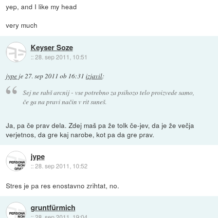
yep, and I like my head
very much
Keyser Soze
::
28. sep 2011, 10:51
jype
je
27. sep 2011 ob 16:31
izjavil
:
Sej ne rabš arcnij - vse potrebno za psihozo telo proizvede samo,
če ga na pravi način v rit suneš.
Ja, pa če prav dela. Zdej maš pa že tolk če-jev, da je že večja
verjetnos, da gre kaj narobe, kot pa da gre prav.
jype
::
28. sep 2011, 10:52
Stres je pa res enostavno zrihtat, no.
gruntfürmich
::
28. sep 2011, 19:04