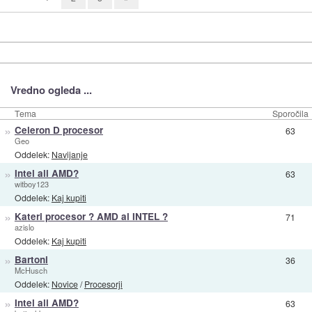
Vredno ogleda ...
Tema
Sporočila
»
Celeron D procesor
63
Geo
Oddelek:
Navijanje
»
Intel ali AMD?
63
witboy123
Oddelek:
Kaj kupiti
»
Kateri procesor ? AMD al INTEL ?
71
azislo
Oddelek:
Kaj kupiti
»
Bartoni
36
McHusch
Oddelek:
Novice
/
Procesorji
»
Intel ali AMD?
63