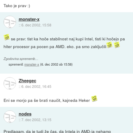
Tako je prav :)
monster-x
::
6. dec 2002, 15:58
se prav: tist ka hoče stabilnost naj kupi Intel, tisti ki hočejo pa
hiter procesor pa pocen pa AMD. eko. pa smo zaključili
Zgodovina sprememb…
spremenil:
monster-x
(
6. dec 2002 ob 15:58
)
Zheegec
::
6. dec 2002, 16:45
Eni se morjo pa še brati naučit, kajneda Heker
nodes
::
7. dec 2002, 13:15
Predlagam, da je tudi že čas, da Intela in AMD-ja nehamo