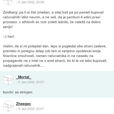
::
5. dec 2002, 20:38
Zoidberg: pa ti si čist zmešan, a zdej boš pa po pameti kupoval
računalnik! idiot neumn, a ne veš, da je pentium 4 edini pravi
procesor. v athlonih so notr zmleti lešniki, če naletiš na dobro
serijo!
:-) hec!
mislim, da si mi polepšal dan. lepo si pogledal obe strani zadeve,
premislu in potegnu sklep (ob tem si verjetno upošteval svoje
finančne zmožnosti, namen računalnika in ne nasedu na
propagando ne z intel ne z amd strani). ko bi le vsi tako kupovali,
nadgrajevali računalnik....
_Mortal_
::
5. dec 2002, 20:57
borchi: se strinjam
Zheegec
::
5. dec 2002, 22:07