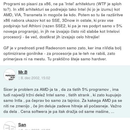
Programi so pisani za x86, ne pa 'Intel' arhitekturo (WTF je sploh
to?). In x86 arhitekturi se podrejajo tako Intel (ki jo je izumu) kot
AMD, VIA, Transmeta in mogoče še kdo. Potem so tu še razširitve
x86 nabora ukazov kot so SSE, 3Dnow in ostale, ki prav vse
podpirajo tud Athloni (razen SSE2, ki pa je res podprt samo v 5%
novega programja), in jih ne izvajajo čisto nič slabše kot Intelovi
procesorji - še več, dostikrat jih izvajajo celo hitrejše!
GF je v prednosti pred Radeonom samo zato, ker ima nVidia bolj
optimizirane gonilnike - za procesorje pa le-teh ne rabiš, zato
primerjava ni na mestu. Tu praktično šteje samo hardver.
Mr.B
::
8. dec 2002, 15:02
Sicer je problem za AMD-ja ta , da za tistih 5% programov , ima
tudi največji tržni delež Intel samo , tistih strank , ki zato kupujejo
samo Intla , pa čeprav bo samo za tajnico. Za kakega AMD pa se
niti ne zmenijo , če jim deluje zadeve hitreje ali počasneje. Važno
da dela . Cena softwera je pa itak dražja od same mašine, ...
San