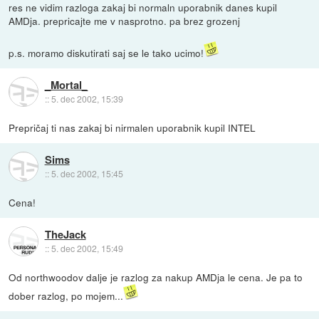
res ne vidim razloga zakaj bi normaln uporabnik danes kupil
AMDja. prepricajte me v nasprotno. pa brez grozenj
p.s. moramo diskutirati saj se le tako ucimo!
_Mortal_
::
5. dec 2002, 15:39
Prepričaj ti nas zakaj bi nirmalen uporabnik kupil INTEL
Sims
::
5. dec 2002, 15:45
Cena!
TheJack
::
5. dec 2002, 15:49
Od northwoodov dalje je razlog za nakup AMDja le cena. Je pa to
dober razlog, po mojem...