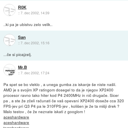
R0K
::
7. dec 2002, 14:39
..ki pa je ubistvu zelo velik..
San
::
7. dec 2002, 15:16
...če si picajzelj.
Mr.B
::
7. dec 2002, 17:24
Pa spet se bo vleklo , a unega gumba za iskanje še niste našli.
AMD je s svojim XP ratingom dosegel to da je njegov XP2400
procesor ravno tako hiter kod P4 2400MHz in nič drugače. Sicer
pa , a ste že zčeli računati če vaš opevani XP2400 doseže cca 320
FPS-jev pri Q3 P4 pa le 310FPS-jev , kolišen je že ta mišji drek ?
Malo testov , če že neznate iskati z googlom !
aceshardware
aceshardware
tomshardware