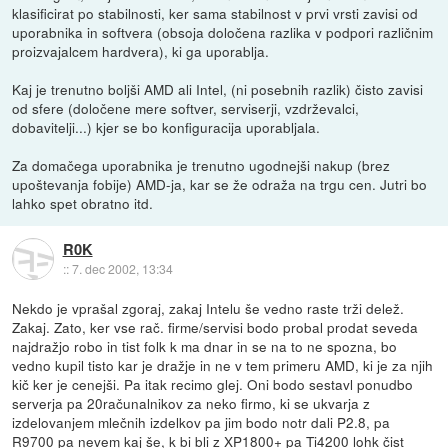
klasificirat po stabilnosti, ker sama stabilnost v prvi vrsti zavisi od
uporabnika in softvera (obsoja določena razlika v podpori različnim
proizvajalcem hardvera), ki ga uporablja.
Kaj je trenutno boljši AMD ali Intel, (ni posebnih razlik) čisto zavisi
od sfere (določene mere softver, serviserji, vzdrževalci,
dobavitelji...) kjer se bo konfiguracija uporabljala.
Za domačega uporabnika je trenutno ugodnejši nakup (brez
upoštevanja fobije) AMD-ja, kar se že odraža na trgu cen. Jutri bo
lahko spet obratno itd.
R0K
::
7. dec 2002, 13:34
Nekdo je vprašal zgoraj, zakaj Intelu še vedno raste trži delež.
Zakaj. Zato, ker vse rač. firme/servisi bodo probal prodat seveda
najdražjo robo in tist folk k ma dnar in se na to ne spozna, bo
vedno kupil tisto kar je dražje in ne v tem primeru AMD, ki je za njih
kič ker je cenejši. Pa itak recimo glej. Oni bodo sestavl ponudbo
serverja pa 20računalnikov za neko firmo, ki se ukvarja z
izdelovanjem mlečnih izdelkov pa jim bodo notr dali P2.8, pa
R9700 pa nevem kaj še, k bi bli z XP1800+ pa Ti4200 lohk čist