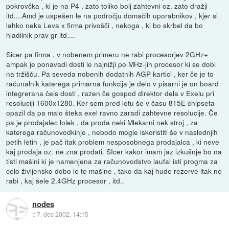
pokrovčka , ki je na P4 , zato toliko bolj zahtevni oz. zato dražji
itd....Amd je uspešen le na področju domačih uporabnikov , kjer si
lahko neka Leva x firma privošči , nekoga , ki bo skrbel da bo
hladilnik prav gr itd....
Sicer pa firma , v nobenem primeru ne rabi procesorjev 2GHz+
ampak je ponavadi dosti le najnižji po MHz-jih procesor ki se dobi
na tržišču. Pa seveda nobenih dodatnih AGP kartici , ker če je to
računalnik katerega primarna funkcija je delo v pisarni je on board
integrerana čeis dosti , razen če gospod direktor dela v Exelu pri
resoluciji 1600x1280. Ker sem pred letu še v času 815E chipseta
opazil da pa malo šteka exel ravno zaradi zahtevne resolucije. Če
pa je prodajalec lolek , da proda neki Mlekarni nek stroj , za
katerega računovodkinje , nebodo mogle iskoristiti še v naslednjih
petih letih , je pač itak problem nesposobnega prodajalca , ki neve
kaj prodaja oz. ne zna prodati. SIcer kakor imam jaz izkušnje bo na
tisti mašini ki je namenjena za računovodstvo laufal isti progma za
celo življensko dobo le te mašine , tako da kaj hude rezerve itak ne
rabi , kaj šele 2.4GHz procesor , itd..
nodes
::
7. dec 2002, 14:15