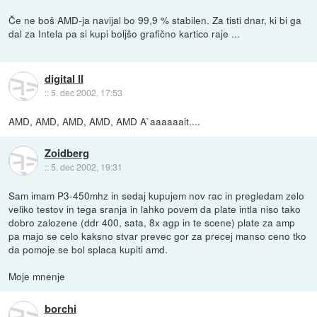
Če ne boš AMD-ja navijal bo 99,9 % stabilen. Za tisti dnar, ki bi ga
dal za Intela pa si kupi boljšo grafično kartico raje ...
digital II
::
5. dec 2002, 17:53
AMD, AMD, AMD, AMD, AMD A`aaaaaait....
Zoidberg
::
5. dec 2002, 19:31
Sam imam P3-450mhz in sedaj kupujem nov rac in pregledam zelo
veliko testov in tega sranja in lahko povem da plate intla niso tako
dobro zalozene (ddr 400, sata, 8x agp in te scene) plate za amp
pa majo se celo kaksno stvar prevec gor za precej manso ceno tko
da pomoje se bol splaca kupiti amd.
Moje mnenje
borchi