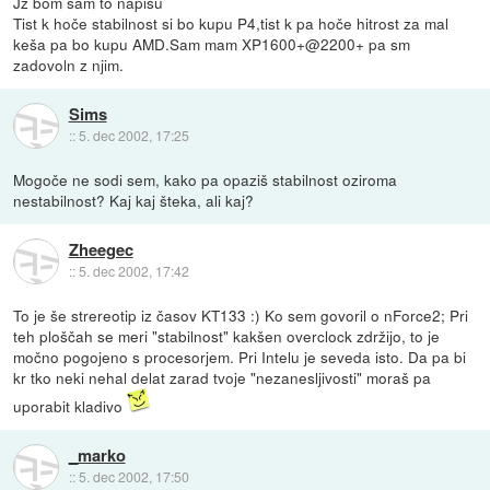
Jz bom sam to napisu
Tist k hoče stabilnost si bo kupu P4,tist k pa hoče hitrost za mal
keša pa bo kupu AMD.Sam mam XP1600+@2200+ pa sm
zadovoln z njim.
Sims
::
5. dec 2002, 17:25
Mogoče ne sodi sem, kako pa opaziš stabilnost oziroma
nestabilnost? Kaj kaj šteka, ali kaj?
Zheegec
::
5. dec 2002, 17:42
To je še strereotip iz časov KT133 :) Ko sem govoril o nForce2; Pri
teh ploščah se meri "stabilnost" kakšen overclock zdržijo, to je
močno pogojeno s procesorjem. Pri Intelu je seveda isto. Da pa bi
kr tko neki nehal delat zarad tvoje "nezanesljivosti" moraš pa
uporabit kladivo
_marko
::
5. dec 2002, 17:50