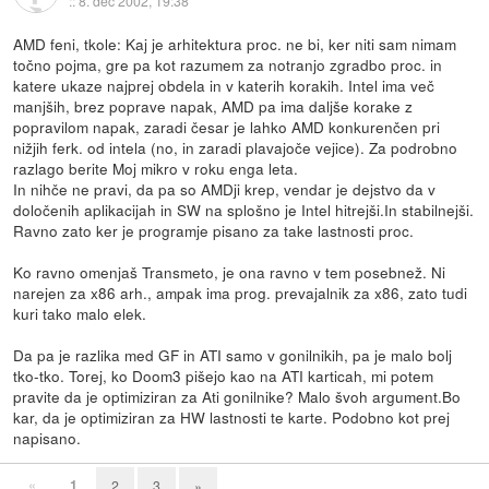
::
8. dec 2002, 19:38
AMD feni, tkole: Kaj je arhitektura proc. ne bi, ker niti sam nimam
točno pojma, gre pa kot razumem za notranjo zgradbo proc. in
katere ukaze najprej obdela in v katerih korakih. Intel ima več
manjših, brez poprave napak, AMD pa ima daljše korake z
popravilom napak, zaradi česar je lahko AMD konkurenčen pri
nižjih ferk. od intela (no, in zaradi plavajoče vejice). Za podrobno
razlago berite Moj mikro v roku enga leta.
In nihče ne pravi, da pa so AMDji krep, vendar je dejstvo da v
določenih aplikacijah in SW na splošno je Intel hitrejši.In stabilnejši.
Ravno zato ker je programje pisano za take lastnosti proc.
Ko ravno omenjaš Transmeto, je ona ravno v tem posebnež. Ni
narejen za x86 arh., ampak ima prog. prevajalnik za x86, zato tudi
kuri tako malo elek.
Da pa je razlika med GF in ATI samo v gonilnikih, pa je malo bolj
tko-tko. Torej, ko Doom3 pišejo kao na ATI karticah, mi potem
pravite da je optimiziran za Ati gonilnike? Malo švoh argument.Bo
kar, da je optimiziran za HW lastnosti te karte. Podobno kot prej
napisano.
«
1
2
3
»