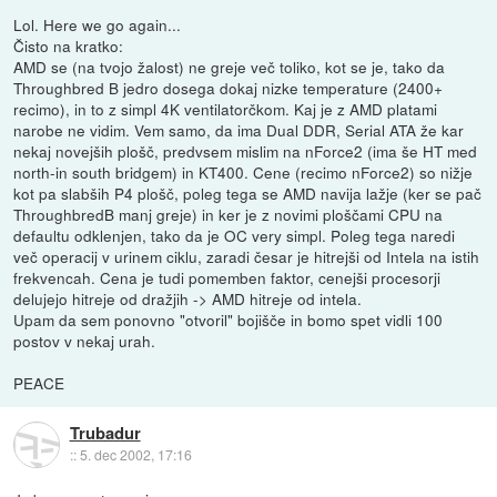
Lol. Here we go again...
Čisto na kratko:
AMD se (na tvojo žalost) ne greje več toliko, kot se je, tako da
Throughbred B jedro dosega dokaj nizke temperature (2400+
recimo), in to z simpl 4K ventilatorčkom. Kaj je z AMD platami
narobe ne vidim. Vem samo, da ima Dual DDR, Serial ATA že kar
nekaj novejših plošč, predvsem mislim na nForce2 (ima še HT med
north-in south bridgem) in KT400. Cene (recimo nForce2) so nižje
kot pa slabših P4 plošč, poleg tega se AMD navija lažje (ker se pač
ThroughbredB manj greje) in ker je z novimi ploščami CPU na
defaultu odklenjen, tako da je OC very simpl. Poleg tega naredi
več operacij v urinem ciklu, zaradi česar je hitrejši od Intela na istih
frekvencah. Cena je tudi pomemben faktor, cenejši procesorji
delujejo hitreje od dražjih -> AMD hitreje od intela.
Upam da sem ponovno "otvoril" bojišče in bomo spet vidli 100
postov v nekaj urah.
PEACE
Trubadur
::
5. dec 2002, 17:16