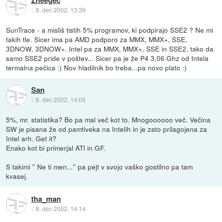
Zheegec
::
8. dec 2002, 13:39
SunTrace - a misliš tistih 5% programov, ki podpirajo SSE2 ? Ne mi
takih tle. Sicer ima pa AMD podporo za MMX, MMX+, SSE,
3DNOW, 3DNOW+. Intel pa za MMX, MMX+, SSE in SSE2, tako da
samo SSE2 pride v poštev... Sicer pa je že P4 3,06 Ghz od Intela
termalna pečica :) Nov hladilnik bo treba...pa novo plato :)
San
::
8. dec 2002, 14:05
5%, mr. statistika? Bo pa mal več kot to. Mnogoooooo več. Večina
SW je pisana že od pamtiveka na Intelih in je zato prilagojena za
Intel arh. Get it?
Enako kot bi primerjal ATI in GF.
S takimi '' Ne ti men...'' pa pejt v svojo vaško gostilno pa tam
kvasej.
tha_man
::
8. dec 2002, 14:14