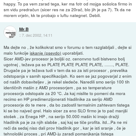
happy. To pa vem zarad tega, ker ma fotr od mojga sošolca firmo in
sm vidu predračun (sicer res ne za 20rač, blo jih je pa 7). Tk da ne
morem vrjetn, kk te probajo v luftu nategnet. Debili.
Mr.B
::
7. dec 2002, 14:11
Ma dejte no , že kolikokrat smo v forumu o tem razglabljali , dejte si
malo funkcije
iskanje (psevdo)
uporabljati.
Sicer AMD-jev procesor je boljši oz. cenonvno tudi bistveno bolj
ugotnej , težava pa so PLATE PLATE PLATE PLATE, ......., PLATE.
Drugače pa je težava tudi v tem da so za isti procesor , prevelika
odstopanja v samih specifikacijah. Ko sem se jaz pogovarjal z enim
od naših dobaviteljev , je rekel sledeče. Naredili smo serijo 100 tih
identičnih mašin z AMD procesorjem , pa so temperature
procesorja odstopale za 20 °C. Ja kaj mislite to pomeni da mora
recimo en HP predimenzijonerati hladilnike za serijo AMD
procesorje do te mere , da bo zadostil termalnim zahtevam tistega
ki se bo največ grel. Halo sicer za eno SLO firmo je to pač manjši
stošek , za Enega HP , na serijo 50.000 mašin ki imajo dražji
hladilnik pa je za njih slabše , saj kaj se tiče profita. itd...Pa ne mi
reči da sedaj niso dali prov hladilnik gor , kar je isti sranje , če je
tehnološki proces , pri AMD-ju zaradi pomanjkanja tistega