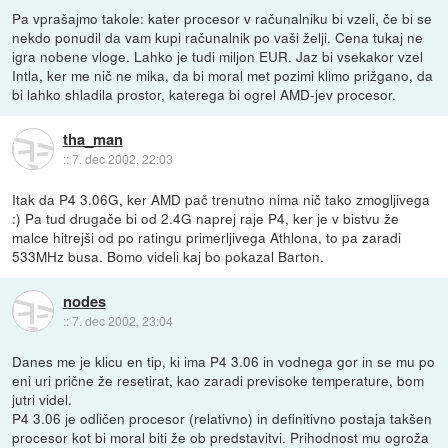
Pa vprašajmo takole: kater procesor v računalniku bi vzeli, če bi se
nekdo ponudil da vam kupi računalnik po vaši želji. Cena tukaj ne
igra nobene vloge. Lahko je tudi miljon EUR. Jaz bi vsekakor vzel
Intla, ker me nič ne mika, da bi moral met pozimi klimo prižgano, da
bi lahko shladila prostor, katerega bi ogrel AMD-jev procesor.
tha_man
::
7. dec 2002, 22:03
Itak da P4 3.06G, ker AMD pač trenutno nima nič tako zmogljivega
:) Pa tud drugače bi od 2.4G naprej raje P4, ker je v bistvu že
malce hitrejši od po ratingu primerljivega Athlona, to pa zaradi
533MHz busa. Bomo videli kaj bo pokazal Barton.
nodes
::
7. dec 2002, 23:04
Danes me je klicu en tip, ki ima P4 3.06 in vodnega gor in se mu po
eni uri prične že resetirat, kao zaradi previsoke temperature, bom
jutri videl.
P4 3.06 je odličen procesor (relativno) in definitivno postaja takšen
procesor kot bi moral biti že ob predstavitvi. Prihodnost mu ogroža