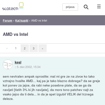
☰
Forum
»
Kaj kupiti
»
AMD vs Intel
AMD vs Intel
«
1
2
3
»
kesl
::
5. dec 2002, 15:34
sem nevtralen ampak oprostite: mal mi gre ze na zivce ko tako
vztrajno hvalite AMD... kaj pa je tako blazno dobrega? da se greje
kot ponev za jajce, da rabi neke posebne plate, da se ga da
navijati [tistih 3% ki jih navijate], da mors tono patchev najt za
vsako jajco da ti dela... in da je spet izgubil VELIK del trznega
deleza.