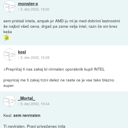
monster-x
::
5. dec 2002, 16:00
sem pristaš intela, ampak pr AMD-ju mi je med dobrimi lastnostmi
še najbol všeč cena. drgač pa zame velja intel, razn če sm brez
keša
kesl
::
5. dec 2002, 16:28
>Prepričaj ti nas zakaj bi nirmalen uporabnik kupil INTEL
prepricaj me ti zakaj trzni delez ne raste ce je vse tako blazno
super.
_Mortal_
::
5. dec 2002, 16:44
Kesl:
sem nevtralen
Ti nevtralen. Pravi priveženec intla