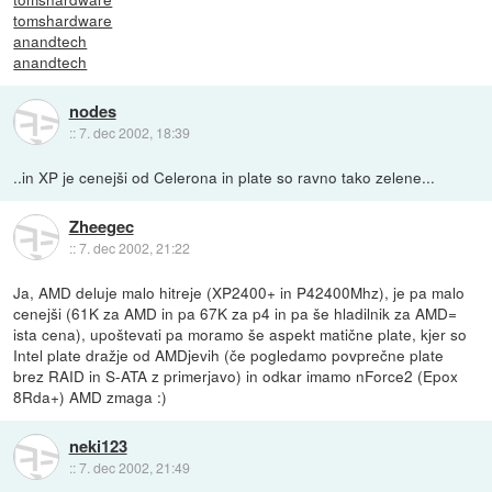
tomshardware
anandtech
anandtech
nodes
::
7. dec 2002, 18:39
..in XP je cenejši od Celerona in plate so ravno tako zelene...
Zheegec
::
7. dec 2002, 21:22
Ja, AMD deluje malo hitreje (XP2400+ in P42400Mhz), je pa malo
cenejši (61K za AMD in pa 67K za p4 in pa še hladilnik za AMD=
ista cena), upoštevati pa moramo še aspekt matične plate, kjer so
Intel plate dražje od AMDjevih (če pogledamo povprečne plate
brez RAID in S-ATA z primerjavo) in odkar imamo nForce2 (Epox
8Rda+) AMD zmaga :)
neki123
::
7. dec 2002, 21:49