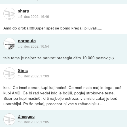
sharp
::
5. dec 2002, 16:46
Amd do groba!!!!!Super spet se bomo kregali,pljuvali.....
noraguta
::
5. dec 2002, 16:54
tale tema je najbrz ze parkrat presegla cifro 10.000 postov ;~>
Sims
::
5. dec 2002, 17:03
kesl: Če imaš denar, kupi kaj hočeš. Če maš malo maj le tega, pač
kupi AMD. Če bi rad vedel kdo je boljši, poglej strokovne teste.
Sicer pa kupi mašin0, ki ti najbolje ustreza, v smislu zakaj jo boš
uporabljal. Pa še nekaj, procesor ni vse v računalniku ...
Zheegec
::
5. dec 2002, 17:05