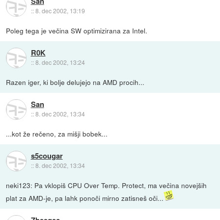
San
::
8. dec 2002, 13:19
Poleg tega je večina SW optimizirana za Intel.
R0K
::
8. dec 2002, 13:24
Razen iger, ki bolje delujejo na AMD procih...
San
::
8. dec 2002, 13:34
...kot že rečeno, za mišji bobek...
s5cougar
::
8. dec 2002, 13:34
neki123: Pa vklopiš CPU Over Temp. Protect, ma večina novejših
plat za AMD-je, pa lahk ponoči mirno zatisneš oči...