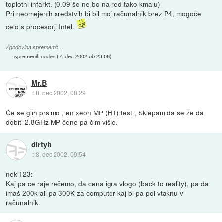
toplotni infarkt. (0.09 še ne bo na red tako kmalu)
Pri neomejenih sredstvih bi bil moj računalnik brez P4, mogoče
celo s procesorji Intel.
Zgodovina sprememb…
spremenil:
nodes
(
7. dec 2002 ob 23:08
)
Mr.B
::
8. dec 2002, 08:29
Če se glih prsimo , en xeon MP (HT)
test
, Sklepam da se že da
dobiti 2.8GHz MP čene pa čim višje.
dirtyh
::
8. dec 2002, 09:54
neki123:
Kaj pa ce raje rečemo, da cena igra vlogo (back to reality), pa da
imaš 200k ali pa 300K za computer kaj bi pa pol vtaknu v
računalnik.