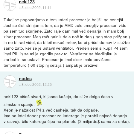
neki123
::
8. dec 2002, 11:11
Tukej se pogovarjamo o tem kateri procesor je boljši, ne cenejši.
Jest se čist strinjam s tem, da je AMD zelo zmogljiv procesor, vidu
pa sem tud skurjene. Zato raje dam mal več denarja in mam bolj
ziher procesor. Men računalnik dela noč in dan ( non stop prižgan )
in ne bi rad videl, da bi bil nekoč mrtev, ko bi prišel domov iz službe
samo zato, ker se je ustavil ventilator. Preden sem si kupil P4 sem
imel PIII in se mi je zgodilo prav to. Ventilator na hladilniku je
zaribal in se ustavil. Procesor je imel sicer malo povišano
temperaturo ( 60 stopinj celzija ) ampak je preživel.
nodes
::
8. dec 2002, 12:25
neki123 pišeš stvari, ki jasno kažejo, da si že dolgo časa v
zimskem spanju.
Xeon je nažalost P4 z več casheja, tak da odpade.
Ima pa Intel dober procesor za katerega je porabil največ denarja
v razvoju bilo katerega čipa na planetu (3 miljarde$ samo za enko).