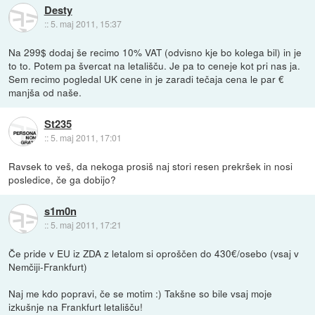
Desty
::
5. maj 2011, 15:37
Na 299$ dodaj še recimo 10% VAT (odvisno kje bo kolega bil) in je
to to. Potem pa švercat na letališču. Je pa to ceneje kot pri nas ja.
Sem recimo pogledal UK cene in je zaradi tečaja cena le par €
manjša od naše.
St235
::
5. maj 2011, 17:01
Ravsek to veš, da nekoga prosiš naj stori resen prekršek in nosi
posledice, če ga dobijo?
s1m0n
::
5. maj 2011, 17:21
Če pride v EU iz ZDA z letalom si oproščen do 430€/osebo (vsaj v
Nemčiji-Frankfurt)
Naj me kdo popravi, če se motim :) Takšne so bile vsaj moje
izkušnje na Frankfurt letališču!