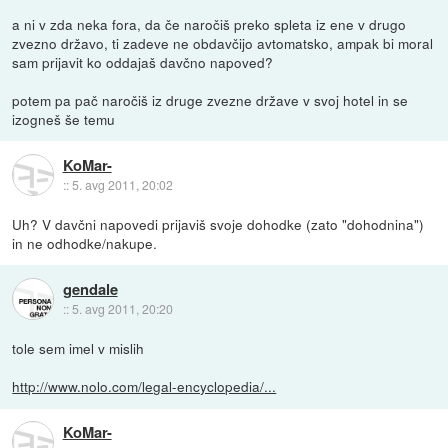
a ni v zda neka fora, da če naročiš preko spleta iz ene v drugo
zvezno državo, ti zadeve ne obdavčijo avtomatsko, ampak bi moral
sam prijavit ko oddajaš davčno napoved?
potem pa pač naročiš iz druge zvezne države v svoj hotel in se
izogneš še temu
KoMar-
::
5. avg 2011, 20:02
Uh? V davčni napovedi prijaviš svoje dohodke (zato "dohodnina")
in ne odhodke/nakupe.
gendale
::
5. avg 2011, 20:20
tole sem imel v mislih
http://www.nolo.com/legal-encyclopedia/...
KoMar-