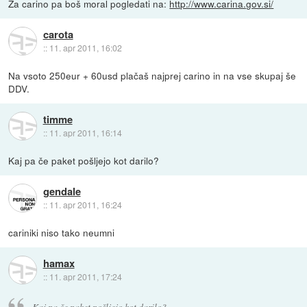
Za carino pa boš moral pogledati na:
http://www.carina.gov.si/
carota
::
11. apr 2011, 16:02
Na vsoto 250eur + 60usd plačaš najprej carino in na vse skupaj še
DDV.
timme
::
11. apr 2011, 16:14
Kaj pa če paket pošljejo kot darilo?
gendale
::
11. apr 2011, 16:24
cariniki niso tako neumni
hamax
::
11. apr 2011, 17:24
Kaj pa če paket pošljejo kot darilo?