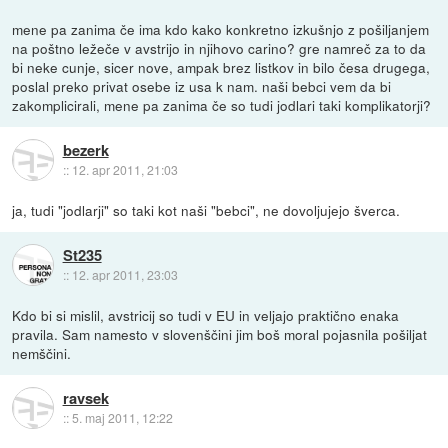
mene pa zanima če ima kdo kako konkretno izkušnjo z pošiljanjem
na poštno ležeče v avstrijo in njihovo carino? gre namreč za to da
bi neke cunje, sicer nove, ampak brez listkov in bilo česa drugega,
poslal preko privat osebe iz usa k nam. naši bebci vem da bi
zakomplicirali, mene pa zanima če so tudi jodlari taki komplikatorji?
bezerk
::
12. apr 2011, 21:03
ja, tudi "jodlarji" so taki kot naši "bebci", ne dovoljujejo šverca.
St235
::
12. apr 2011, 23:03
Kdo bi si mislil, avstricij so tudi v EU in veljajo praktično enaka
pravila. Sam namesto v slovenščini jim boš moral pojasnila pošiljat
nemščini.
ravsek
::
5. maj 2011, 12:22