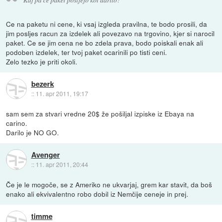
Ce na paketu ni cene, ki vsaj izgleda pravilna, te bodo prosili, da
jim posljes racun za izdelek ali povezavo na trgovino, kjer si narocil
paket. Ce se jim cena ne bo zdela prava, bodo poiskali enak ali
podoben izdelek, ter tvoj paket ocarinili po tisti ceni.
Zelo tezko je priti okoli.
bezerk
::
11. apr 2011, 19:17
sam sem za stvari vredne 20$ že pošiljal izpiske iz Ebaya na
carino.
Darilo je NO GO.
Avenger
::
11. apr 2011, 20:44
Če je le mogoče, se z Ameriko ne ukvarjaj, grem kar stavit, da boš
enako ali ekvivalentno robo dobil iz Nemčije ceneje in prej.
timme