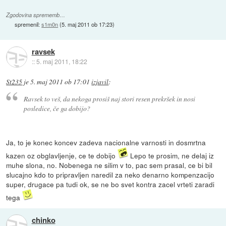
Zgodovina sprememb…
spremenil:
s1m0n
(
5. maj 2011 ob 17:23
)
ravsek
::
5. maj 2011, 18:22
St235
je
5. maj 2011 ob 17:01
izjavil
:
Ravsek to veš, da nekoga prosiš naj stori resen prekršek in nosi
posledice, če ga dobijo?
Ja, to je konec koncev zadeva nacionalne varnosti in dosmrtna
kazen oz obglavljenje, ce te dobijo
Lepo te prosim, ne delaj iz
muhe slona, no. Nobenega ne silim v to, pac sem prasal, ce bi bil
slucajno kdo to pripravljen naredil za neko denarno kompenzacijo
super, drugace pa tudi ok, se ne bo svet kontra zacel vrteti zaradi
tega
chinko