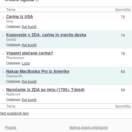
Tema
Sporočila
»
Carina iz USA
72
Grey
Oddelek:
Kaj kupiti
»
Kupovanje v ZDA, carina in vracilo davka
14
DavidJ
Oddelek:
Kaj kupiti
»
Vnaprej plačana carina?
18
Phantomeye
Oddelek:
Loža
»
Nakup MacBooka Pro iz Amerike
50
Gwanaroth
Oddelek:
Kaj kupiti
»
Naročanje iz ZDA po netu (1700+ T-bred)
29
AtaStrumf
Oddelek:
Kaj kupiti
Tema
Sporočila
Več podobnih tem
Pravila
Večina pravic pridržanih