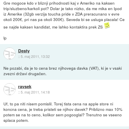
Gre mogoce kdo v bliznji prihodnosti kaj v Ameriko na kaksen
trip/sluzbeno/karkoli pot? Dolar je tako nizko, da me mika en Ipod
iz Amerike (32gb verzija toucha pride v ZDA preracunano v evre
okoli 200€, pri nas pa okoli 300€). Seveda bi se usluga placala! Ce
se najde kaksen kandidat, me lahko kontaktira prek ZS
lp
Desty
::
5. maj 2011, 13:32
Ne pozabi, da je to cena brez njihovega davka (VAT), ki je v vsaki
zvezni državi drugačen.
ravsek
::
5. maj 2011, 14:18
Uf, to pa niti nisem pomislil. Torej tista cena na apple store ni
koncna cena, je treba pristeti se njihov davek? Priblizno max 10%
potem se na to ceno, kolikor sem pogooglal? Trenutno se vseeno
splaca potem.