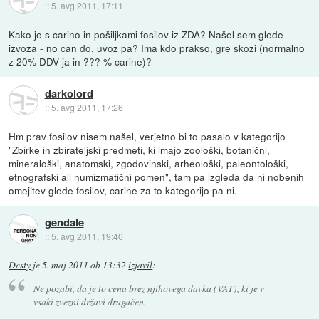
::
5. avg 2011, 17:11
Kako je s carino in pošiljkami fosilov iz ZDA? Našel sem glede
izvoza - no can do, uvoz pa? Ima kdo prakso, gre skozi (normalno
z 20% DDV-ja in ??? % carine)?
darkolord
::
5. avg 2011, 17:26
Hm prav fosilov nisem našel, verjetno bi to pasalo v kategorijo
"Zbirke in zbirateljski predmeti, ki imajo zoološki, botanični,
mineraloški, anatomski, zgodovinski, arheološki, paleontološki,
etnografski ali numizmatični pomen", tam pa izgleda da ni nobenih
omejitev glede fosilov, carine za to kategorijo pa ni.
gendale
::
5. avg 2011, 19:40
Desty
je
5. maj 2011 ob 13:32
izjavil
:
Ne pozabi, da je to cena brez njihovega davka (VAT), ki je v
vsaki zvezni državi drugačen.