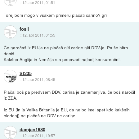
::
12. apr 2011, 01:51
Torej bom mogo v vsakem primeru plačati carino? grr
fosil
::
12. apr 2011, 01:55
Če naročaš iz EU-ja ne plačaš niti carine niti DDV-ja. Pa še hitro
dobiš.
Kakšna Anglija in Nemčija sta ponavadi najbolj konkurenčni.
St235
::
12. apr 2011, 08:45
Plačal boš pa predvsem DDV, carina je zanemarljiva, če boš naročil
iz ZDA.
Iz EU (in ja Velika Britanija je EU, da ne bo imel spet kdo kakšnih
blodenj) ne plačaš ne DDV ne carine.
damjan1980
::
12. apr 2011, 19:57