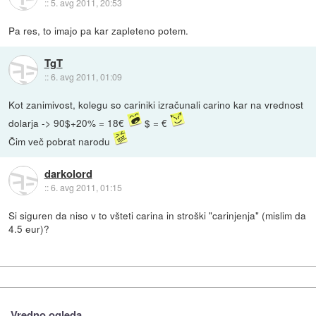
::
5. avg 2011, 20:53
Pa res, to imajo pa kar zapleteno potem.
TgT
::
6. avg 2011, 01:09
Kot zanimivost, kolegu so cariniki izračunali carino kar na vrednost
dolarja -> 90$+20% = 18€
$ = €
Čim več pobrat narodu
darkolord
::
6. avg 2011, 01:15
Si siguren da niso v to všteti carina in stroški "carinjenja" (mislim da
4.5 eur)?
Vredno ogleda ...