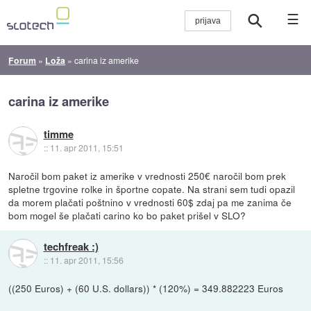
☰
Forum
»
Loža
»
carina iz amerike
carina iz amerike
timme
::
11. apr 2011, 15:51
Naročil bom paket iz amerike v vrednosti 250€ naročil bom prek
spletne trgovine rolke in športne copate. Na strani sem tudi opazil
da morem plačati poštnino v vrednosti 60$ zdaj pa me zanima če
bom mogel še plačati carino ko bo paket prišel v SLO?
techfreak :)
::
11. apr 2011, 15:56
((250 Euros) + (60 U.S. dollars)) * (120%) = 349.882223 Euros