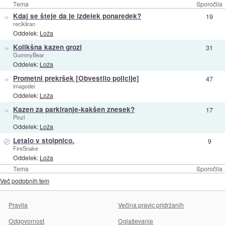
Tema
Sporočila
»
Kdaj se šteje da je izdelek ponaredek?
19
recikliran
Oddelek:
Loža
»
Kolikšna kazen grozi
31
GummyBear
Oddelek:
Loža
»
Prometni prekršek [Obvestilo policije]
47
imagodei
Oddelek:
Loža
»
Kazen za parkiranje-kakšen znesek?
17
Pinzl
Oddelek:
Loža
⊘
Letalo v stolpnico.
9
FireSnake
Oddelek:
Loža
Tema
Sporočila
Več podobnih tem
Pravila
Večina pravic pridržanih
Odgovornost
Oglaševanje