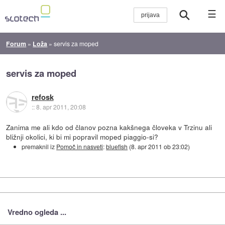
☰
Forum
»
Loža
»
servis za moped
servis za moped
refosk
::
8. apr 2011, 20:08
Zanima me ali kdo od članov pozna kakšnega človeka v Trzinu ali
bližnji okolici, ki bi mi popravil moped piaggio-si?
premaknil iz
Pomoč in nasveti
:
bluefish
(
8. apr 2011 ob 23:02
)
Vredno ogleda ...