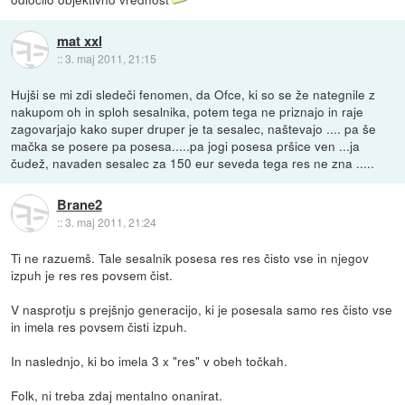
mat xxl
::
3. maj 2011, 21:15
Hujši se mi zdi sledeči fenomen, da Ofce, ki so se že nategnile z
nakupom oh in sploh sesalnika, potem tega ne priznajo in raje
zagovarjajo kako super druper je ta sesalec, naštevajo .... pa še
mačka se posere pa posesa.....pa jogi posesa pršice ven ...ja
čudež, navaden sesalec za 150 eur seveda tega res ne zna .....
Brane2
::
3. maj 2011, 21:24
Ti ne razuemš. Tale sesalnik posesa res res čisto vse in njegov
izpuh je res res povsem čist.
V nasprotju s prejšnjo generacijo, ki je posesala samo res čisto vse
in imela res povsem čisti izpuh.
In naslednjo, ki bo imela 3 x "res" v obeh točkah.
Folk, ni treba zdaj mentalno onanirat.