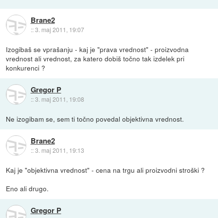
Brane2
::
3. maj 2011, 19:07
Izogibaš se vprašanju - kaj je "prava vrednost" - proizvodna
vrednost ali vrednost, za katero dobiš točno tak izdelek pri
konkurenci ?
Gregor P
::
3. maj 2011, 19:08
Ne izogibam se, sem ti točno povedal objektivna vrednost.
Brane2
::
3. maj 2011, 19:13
Kaj je "objektivna vrednost" - cena na trgu ali proizvodni stroški ?
Eno ali drugo.
Gregor P