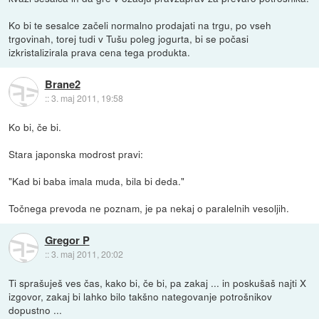
Ko bi te sesalce začeli normalno prodajati na trgu, po vseh
trgovinah, torej tudi v Tušu poleg jogurta, bi se počasi
izkristalizirala prava cena tega produkta.
Brane2
::
3. maj 2011, 19:58
Ko bi, če bi.
Stara japonska modrost pravi:
"Kad bi baba imala muda, bila bi deda."
Točnega prevoda ne poznam, je pa nekaj o paralelnih vesoljih.
Gregor P
::
3. maj 2011, 20:02
Ti sprašuješ ves čas, kako bi, če bi, pa zakaj ... in poskušaš najti X
izgovor, zakaj bi lahko bilo takšno nategovanje potrošnikov
dopustno ...