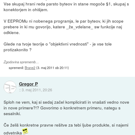
Vse skupaj hrani reda parsto byteov in stane mogoče $1, skupaj s
konektorjem in ohišjem.
V EEPROMu ni nobenega programja, le par byteov, ki jih scope
prebere in ki mu govorijo, katere _že_vdelane_ sw funkcije naj
odklene.
Glede na tvoje teorije o "objektivni vrednosti" - je vse tole
protizakonito ?
Zgodovina sprememb…
spremenil:
Brane2
(
3. maj 2011 ob 20:11
)
Gregor P
::
3. maj 2011, 20:26
Sploh ne vem, kaj si sedaj začel komplicirati in vnašati vedno nove
in nove primere?!? Govorimo o konkretnem primeru, nategu s
sesalniki.
Če želiš konkretne pravne rešitve za tebi ljube produkte, si najemi
odvetnika