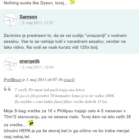
Nothing sucks like Dyson, torej...
Samson
::
3. maj 2011, 11:57
Zanimivo je predvsem to, da se vsi cudijo "umazaniji" v vodnem
sesalcu. Vse to se nahaja tudi v navadnem sesalcu, vendar ne
tako vidno. Na vodi se vsak kuratz vidi 120x bolj.
energetik
::
3. maj 2011, 12:40
Pyr0Beast
je
3. maj 2011 ob 07:36
izjavil
:
7 vrečk. Pri meni tak pack traja eno leto+
Ali pa če jih porabiš 70 komadov letno je to še vedno 100€.
Za razliko v ceni lahko furaš filter vrečke dobrih 15 let.
Moje S-bag vrečke za 1€ v Phillipsu trajajo celo 4-5 mesecev v
70m^2 stanovanju, pa ne sesava malo. Torej dam na leto celih 3€
za vrečke...
Izhodni HEPA je pa še skoraj bel in ga očitno ne bo treba menjat
vsaj nekaj let.