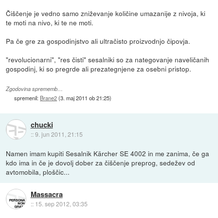
Čiščenje je vedno samo zniževanje količine umazanije z nivoja, ki
te moti na nivo, ki te ne moti.
Pa če gre za gospodinjstvo ali ultračisto proizvodnjo čipovja.
"revolucionarni", "res čisti" sesalniki so za nategovanje naveličanih
gospodinj, ki so pregrde ali prezategnjene za osebni pristop.
Zgodovina sprememb…
spremenil:
Brane2
(
3. maj 2011 ob 21:25
)
chucki
::
9. jun 2011, 21:15
Namen imam kupiti Sesalnik Kärcher SE 4002 in me zanima, če ga
kdo ima in če je dovolj dober za čiščenje preprog, sedežev od
avtomobila, ploščic...
Massacra
::
15. sep 2012, 03:35