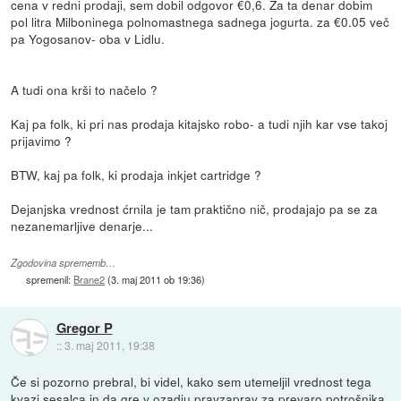
cena v redni prodaji, sem dobil odgovor €0,6. Za ta denar dobim
pol litra Milboninega polnomastnega sadnega jogurta. za €0.05 več
pa Yogosanov- oba v Lidlu.
A tudi ona krši to načelo ?
Kaj pa folk, ki pri nas prodaja kitajsko robo- a tudi njih kar vse takoj
prijavimo ?
BTW, kaj pa folk, ki prodaja inkjet cartridge ?
Dejanjska vrednost ćrnila je tam praktično nič, prodajajo pa se za
nezanemarljive denarje...
Zgodovina sprememb…
spremenil:
Brane2
(
3. maj 2011 ob 19:36
)
Gregor P
::
3. maj 2011, 19:38
Če si pozorno prebral, bi videl, kako sem utemeljil vrednost tega
kvazi sesalca in da gre v ozadju pravzaprav za prevaro potrošnika.