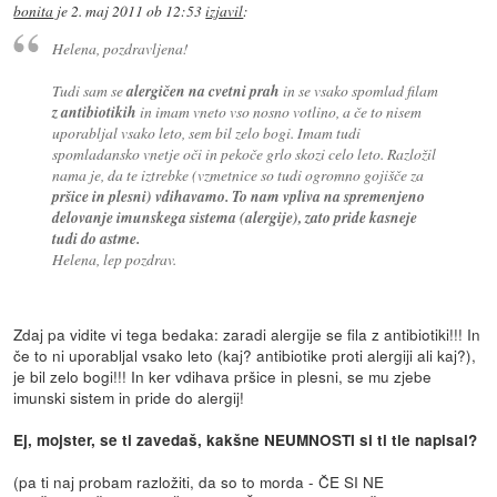
bonita
je
2. maj 2011 ob 12:53
izjavil
:
Helena, pozdravljena!
Tudi sam se
alergičen na cvetni prah
in se vsako spomlad filam
z antibiotikih
in imam vneto vso nosno votlino, a če to nisem
uporabljal vsako leto, sem bil zelo bogi. Imam tudi
spomladansko vnetje oči in pekoče grlo skozi celo leto. Razložil
nama je, da te iztrebke (vzmetnice so tudi ogromno gojišče za
pršice in plesni) vdihavamo. To nam vpliva na spremenjeno
delovanje imunskega sistema (alergije), zato pride kasneje
tudi do astme.
Helena, lep pozdrav.
Zdaj pa vidite vi tega bedaka: zaradi alergije se fila z antibiotiki!!! In
če to ni uporabljal vsako leto (kaj? antibiotike proti alergiji ali kaj?),
je bil zelo bogi!!! In ker vdihava pršice in plesni, se mu zjebe
imunski sistem in pride do alergij!
Ej, mojster, se ti zavedaš, kakšne NEUMNOSTI si ti tle napisal?
(pa ti naj probam razložiti, da so to morda - ČE SI NE