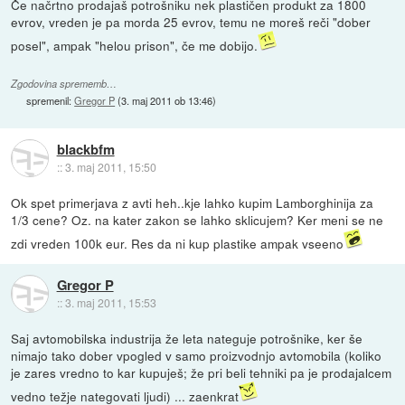
Če načrtno prodajaš potrošniku nek plastičen produkt za 1800
evrov, vreden je pa morda 25 evrov, temu ne moreš reči "dober
posel", ampak "helou prison", če me dobijo.
Zgodovina sprememb…
spremenil:
Gregor P
(
3. maj 2011 ob 13:46
)
blackbfm
::
3. maj 2011, 15:50
Ok spet primerjava z avti heh..kje lahko kupim Lamborghinija za
1/3 cene? Oz. na kater zakon se lahko sklicujem? Ker meni se ne
zdi vreden 100k eur. Res da ni kup plastike ampak vseeno
Gregor P
::
3. maj 2011, 15:53
Saj avtomobilska industrija že leta nateguje potrošnike, ker še
nimajo tako dober vpogled v samo proizvodnjo avtomobila (koliko
je zares vredno to kar kupuješ; že pri beli tehniki pa je prodajalcem
vedno težje nategovati ljudi) ... zaenkrat