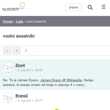
☰
Forum
»
Loža
»
vodni sesalniki
vodni sesalniki
2
»
«
1
Zico4
::
3. maj 2011, 08:58
Ne. To je James Dyson.
James Dyson @ Wikipedia
. Delajo
sesalce, ki sesajo enako ali bolje in stanejo 4 x manj...
Brane2
::
3. maj 2011, 09:07