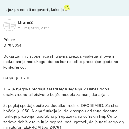
... jaz pa sem ti odgovoril, kako je
Brane2
::
3. maj 2011, 20:11
Primer:
DP0 3054
Dokaj zanimiv scope, včasih glavna zvezda vsakega showa in
mokre sanje marsikoga, danes kar nekoliko precenjen glede na
konkurenco.
Cena: $11.700.
1. A je njegova prodaja zaradi tega ilegalna ? Danes dobiš
enakovredne ali bistveno boljše modele za manj denarja...
2. poglej spodaj opcije za dodatke, recimo DPO3EMBD. Za stvar
hočejo $1.050. Njena funkcija je, da v scopeu odklene dodatne
funkcije proženja, uporabne pri opazovanju serijskih linij. Če to
zadevo dobiš v roke in jo odpreš, boš ugotovil, da je notri samo en
miniaturen EEPROM tipa 24C64.