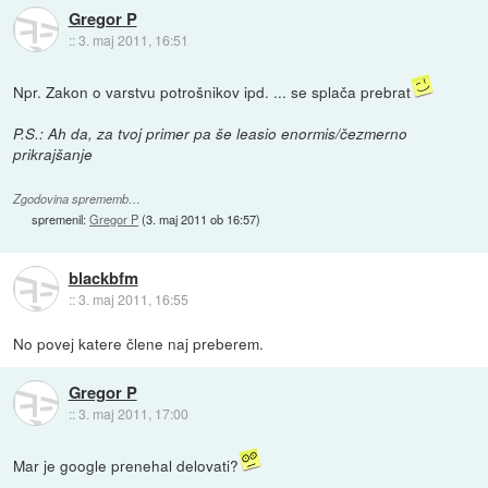
Gregor P
::
3. maj 2011, 16:51
Npr. Zakon o varstvu potrošnikov ipd. ... se splača prebrat
P.S.: Ah da, za tvoj primer pa še leasio enormis/čezmerno
prikrajšanje
Zgodovina sprememb…
spremenil:
Gregor P
(
3. maj 2011 ob 16:57
)
blackbfm
::
3. maj 2011, 16:55
No povej katere člene naj preberem.
Gregor P
::
3. maj 2011, 17:00
Mar je google prenehal delovati?