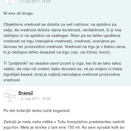
::
3. maj 2011, 19:23
Ni eno ali drugo.
Objektivno vrednost se določa na več načinov; na splošno pa
velja, da vrednost določa njena koristnost, rentabilnost, ki jo ima
običajno in na splošno za vsakogar. Sicer pa se lahko upošteva
vrednost na trgu (menjalna vrednost), vrednost, ocenjeno po
donosu ter proizvodno vrednost. Vrednost na trgu je v bistvu cena,
ki jo običajno lahko dosežeš na trgu (npr. na tržnici, borzi).
Ti "podjetniki" so sesalce sami izvzeli iz trga, ker bi se tako takoj
videlo, da niso nič vredni; kako donosni so, mi po mojem ni treba
izgubljati besed; torej je najbolj merodajna vrednost proizvodna
vrednost.
Brane2
::
3. maj 2011, 19:35
Po teh kriterijih lahko tožiš kogarkoli.
Zadnjič je mela neka miška v Tušu brezplačno predstavitev sadnih
jogurtov. Mela je lončke z tam ene 150 ml. Ko sem vprašal kolk bo