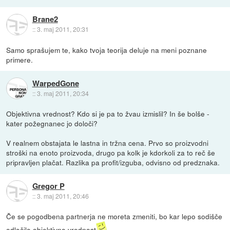
Brane2
::
3. maj 2011, 20:31
Samo sprašujem te, kako tvoja teorija deluje na meni poznane
primere.
WarpedGone
::
3. maj 2011, 20:34
Objektivna vrednost? Kdo si je pa to žvau izmislil? In še bolše -
kater požegnanec jo določi?
V realnem obstajata le lastna in tržna cena. Prvo so proizvodni
stroški na enoto proizvoda, drugo pa kolk je kdorkoli za to reč še
pripravljen plačat. Razlika pa profit/izguba, odvisno od predznaka.
Gregor P
::
3. maj 2011, 20:46
Če se pogodbena partnerja ne moreta zmeniti, bo kar lepo sodišče
odločilo objektivno vrednost