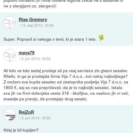
popolni nonsens (in nima nobene logične zveze ne s sesalniki in
ne z alergijami oz. alergeni)!
Rias Gremory
::
15. sep 2012, 19:06
Super. Popravil si nekoga v temi, ki je stara 1 leto.
maya79
::
3. jun 2014, 18:34
Ali kdo ve kdo sedaj prodaja ali pa vsaj servisira zlo glasni sesalec
Ritello, ki ga je prodajala firma Vija 7 d.o.o., kot nekaj najboljšega?
Z možem sva kupila sesalec od zastopnika podjetja Vija 7 d.o.o. za
1800 €, saj so nas prepričevali, da je to najboljši sesalec. Iskala
sva jih na firmi dolenjska cesta 318 - škofljica, na naslovu jih ni več,
sosedje pa pravijo, da prodajajo drug sesalc.
RejZoR
::
3. jun 2014, 18:39
Kdaj je bil kupljen?