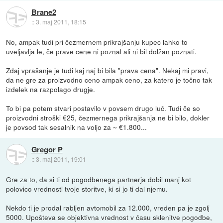
Brane2
::
3. maj 2011, 18:15
No, ampak tudi pri čezmernem prikrajšanju kupec lahko to
uveljavlja le, če prave cene ni poznal ali ni bil dolžan poznati.
Zdaj vprašanje je tudi kaj naj bi bila "prava cena". Nekaj mi pravi,
da ne gre za proizvodno ceno ampak ceno, za katero je točno tak
izdelek na razpolago drugje.
To bi pa potem stvari postavilo v povsem drugo luč. Tudi če so
proizvodni stroški €25, čezmernega prikrajšanja ne bi bilo, dokler
je povsod tak sesalnik na voljo za ~ €1.800...
Gregor P
::
3. maj 2011, 19:01
Gre za to, da si ti od pogodbenega partnerja dobil manj kot
polovico vrednosti tvoje storitve, ki si jo ti dal njemu.
Nekdo ti je prodal rabljen avtomobil za 12.000, vreden pa je zgolj
5000. Upošteva se objektivna vrednost v času sklenitve pogodbe,