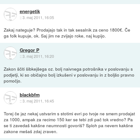
energetik
::
3. maj 2011, 16:05
Zakaj nateguje? Prodajajo tak in tak sesalnik za ceno 1800€. Če
ga folk kupuje, ok. Saj jim ne zvijajo roke, naj kupijo.
Gregor P
::
3. maj 2011, 16:20
Zakon ščiti šibkejšega oz. bolj naivnega potrošnika v poslovanju s
podjetji, ki so običajno bolj izkušeni v poslovanju in z boljšo pravno
pomočjo.
blackbfm
::
3. maj 2011, 16:45
Torej če jaz nekaj ustvarim s stotimi evri po tvoje ne smem prodajat
za 1000, ampak za recimo 150 ker se tebi zdi pač tok vredno? Pa
se ti zavedaš kakšne neumnosti govoriš? Sploh pa nevem kakšne
zakone mešaš zdaj zraven.