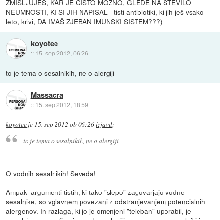
ZMIŠLJUJEŠ, KAR JE ČISTO MOŽNO, GLEDE NA ŠTEVILO
NEUMNOSTI, KI SI JIH NAPISAL - tisti antibiotiki, ki jih ješ vsako
leto, krivi, DA IMAŠ ZJEBAN IMUNSKI SISTEM???)
koyotee
::
15. sep 2012, 06:26
to je tema o sesalnikih, ne o alergiji
Massacra
::
15. sep 2012, 18:59
koyotee
je
15. sep 2012 ob 06:26
izjavil
:
to je tema o sesalnikih, ne o alergiji
O vodnih sesalnikih! Seveda!
Ampak, argumenti tistih, ki tako "slepo" zagovarjajo vodne
sesalnike, so vglavnem povezani z odstranjevanjem potencialnih
alergenov. In razlaga, ki jo je omenjeni "teleban" uporabil, je