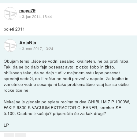
maya79
::
3. jun 2014, 18:44
poleti 2011
AnjaNja
::
3. mar 2017, 13:24
Obujam temo...Išče se vodni sesalec, kvaliteten, ne pa profi raba.
Tak, da se bo dalo fajn posesat avto, z ozko šobo in žiršo,
oblikovan tako, da se dajo tudi v majhnem avtu lepo posesat
sprednji sedeži, da ti ročka ne hodi preveč v napoto. Za tepihe in
vzmetnice vodno sesanje ni tako problematično-vsaj kar se obike
ročke tiče ne.
Nekaj se je gledalo po spletu recimo ta dva GHIBLI M 7 P 1300W,
FAKIR 9800 S VACUUM EXTRACTOR CLEANER, karcher SE
5.100. Osebne izkušnje? priporočila še za kak drugi?
LP