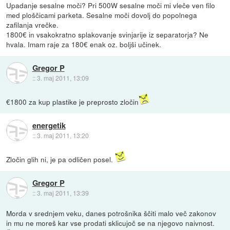
Upadanje sesalne moči? Pri 500W sesalne moči mi vleče ven filo
med ploščicami parketa. Sesalne moči dovolj do popolnega
zafilanja vrečke.
1800€ in vsakokratno splakovanje svinjarije iz separatorja? Ne
hvala. Imam raje za 180€ enak oz. boljši učinek.
Gregor P
::
3. maj 2011, 13:09
€1800 za kup plastike je preprosto zločin
energetik
::
3. maj 2011, 13:20
Zločin glih ni, je pa odličen posel.
Gregor P
::
3. maj 2011, 13:39
Morda v srednjem veku, danes potrošnika ščiti malo več zakonov
in mu ne moreš kar vse prodati sklicujoč se na njegovo naivnost.