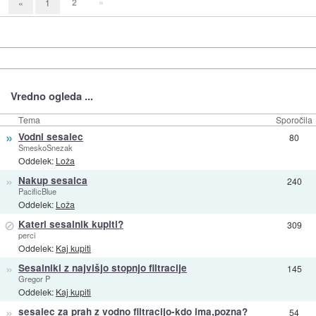
2
»
«
1
Vredno ogleda ...
Tema
Sporočila
»
Vodni sesalec
80
SmeskoSnezak
Oddelek:
Loža
»
Nakup sesalca
240
PacificBlue
Oddelek:
Loža
⊘
Kateri sesalnik kupiti?
309
perci
Oddelek:
Kaj kupiti
»
Sesalniki z najvišjo stopnjo filtracije
145
Gregor P
Oddelek:
Kaj kupiti
»
sesalec za prah z vodno filtracijo-kdo ima,pozna?
54