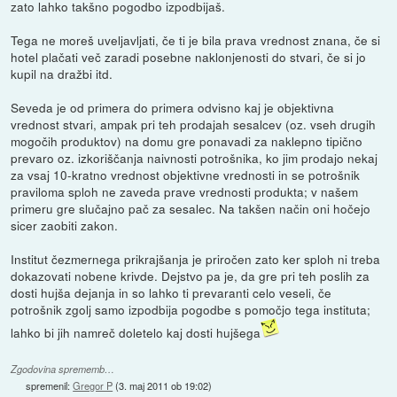
zato lahko takšno pogodbo izpodbijaš.
Tega ne moreš uveljavljati, če ti je bila prava vrednost znana, če si
hotel plačati več zaradi posebne naklonjenosti do stvari, če si jo
kupil na dražbi itd.
Seveda je od primera do primera odvisno kaj je objektivna
vrednost stvari, ampak pri teh prodajah sesalcev (oz. vseh drugih
mogočih produktov) na domu gre ponavadi za naklepno tipično
prevaro oz. izkoriščanja naivnosti potrošnika, ko jim prodajo nekaj
za vsaj 10-kratno vrednost objektivne vrednosti in se potrošnik
praviloma sploh ne zaveda prave vrednosti produkta; v našem
primeru gre slučajno pač za sesalec. Na takšen način oni hočejo
sicer zaobiti zakon.
Institut čezmernega prikrajšanja je priročen zato ker sploh ni treba
dokazovati nobene krivde. Dejstvo pa je, da gre pri teh poslih za
dosti hujša dejanja in so lahko ti prevaranti celo veseli, če
potrošnik zgolj samo izpodbija pogodbe s pomočjo tega instituta;
lahko bi jih namreč doletelo kaj dosti hujšega
Zgodovina sprememb…
spremenil:
Gregor P
(
3. maj 2011 ob 19:02
)