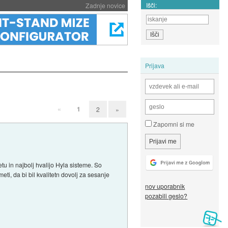
Išči:
Zadnje novice
Prijava
«
1
2
»
Zapomni si me
u in najbolj hvalijo Hyla sisteme. So
i, da bi bil kvalitetn dovolj za sesanje
nov uporabnik
pozabili geslo?