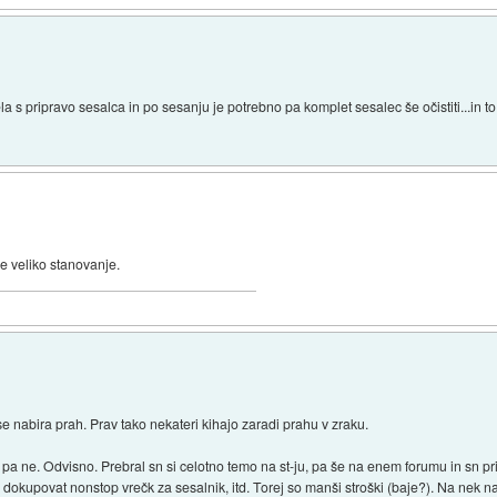
la s pripravo sesalca in po sesanju je potrebno pa komplet sesalec še očistiti...in t
e veliko stanovanje.
se nabira prah. Prav tako nekateri kihajo zaradi prahu v zraku.
ni pa ne. Odvisno. Prebral sn si celotno temo na st-ju, pa še na enem forumu in sn p
 dokupovat nonstop vrečk za sesalnik, itd. Torej so manši stroški (baje?). Na nek nači