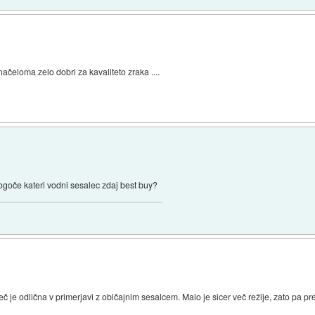
 načeloma zelo dobri za kavaliteto zraka ....
ogoče kateri vodni sesalec zdaj best buy?
eč je odlična v primerjavi z običajnim sesalcem. Malo je sicer več režije, zato pa pr