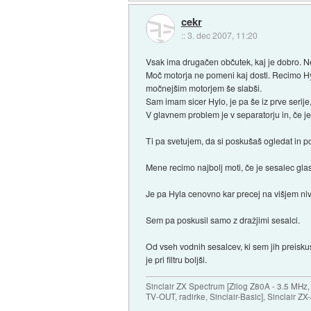
cekr
::
3. dec 2007, 11:20
Vsak ima drugačen občutek, kaj je dobro. Ne
Moč motorja ne pomeni kaj dosti. Recimo Hy
močnejšim motorjem še slabši.
Sam imam sicer Hylo, je pa še iz prve serije,
V glavnem problem je v separatorju in, če je
Ti pa svetujem, da si poskušaš ogledat in p
Mene recimo najbolj moti, če je sesalec gla
Je pa Hyla cenovno kar precej na višjem nivoj
Sem pa poskusil samo z dražjimi sesalci.
Od vseh vodnih sesalcev, ki sem jih preiskus
je pri filtru boljši.
Sinclair ZX Spectrum [Zilog Z80A - 3.5 MHz,
TV-OUT, radirke, Sinclair-Basic], Sinclair Z