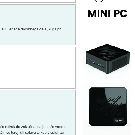
o je ful enega dodatnega dela, ki ga pri
rišo nekak do zaklučka, da je te že vredno
n se torej full splača to kupit, sploh za