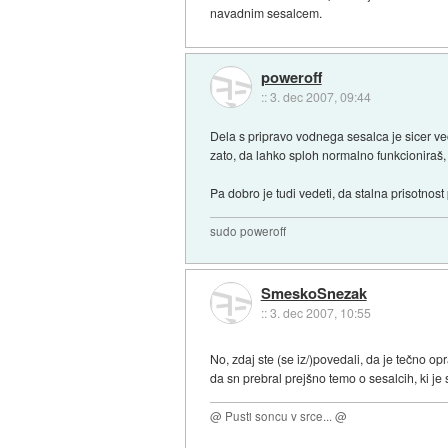
navadnim sesalcem.
poweroff
::
3. dec 2007, 09:44
Dela s pripravo vodnega sesalca je sicer ve
zato, da lahko sploh normalno funkcioniraš, je
Pa dobro je tudi vedeti, da stalna prisotno
sudo poweroff
SmeskoSnezak
::
3. dec 2007, 10:55
No, zdaj ste (se iz/)povedali, da je tečno op
da sn prebral prejšno temo o sesalcih, ki j
@ Pusti soncu v srce... @