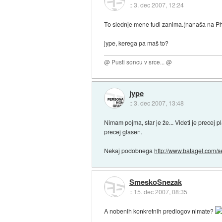
::
3. dec 2007, 12:24
To slednje mene tudi zanima.(nanaša na P
jype, kerega pa maš to?
@ Pusti soncu v srce... @
jype
::
3. dec 2007, 13:48
Nimam pojma, star je že... Videti je precej p
precej glasen.
Nekaj podobnega
http://www.batagel.com/s
SmeskoSnezak
::
15. dec 2007, 08:35
A nobenih konkretnih predlogov nimate?