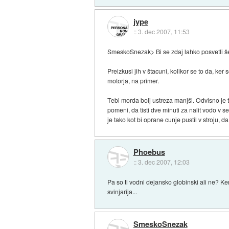
jype
::
3. dec 2007, 11:53
SmeskoSnezak> Bi se zdaj lahko posvetli še
Preizkusi jih v štacuni, kolikor se to da, ke
motorja, na primer.
Tebi morda bolj ustreza manjši. Odvisno je t
pomeni, da tisti dve minuti za nalit vodo v se
je tako kot bi oprane cunje pustil v stroju, d
Phoebus
::
3. dec 2007, 12:03
Pa so ti vodni dejansko globinski ali ne? K
svinjarija...
SmeskoSnezak