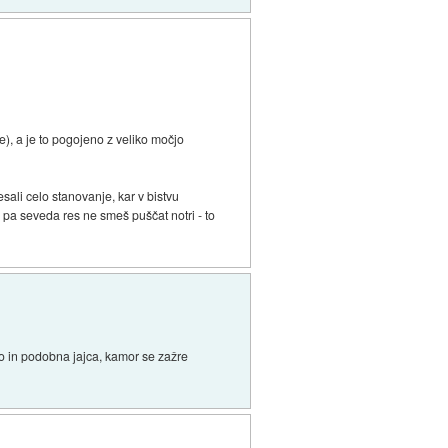
ke), a je to pogojeno z veliko močjo
sali celo stanovanje, kar v bistvu
de pa seveda res ne smeš puščat notri - to
to in podobna jajca, kamor se zažre