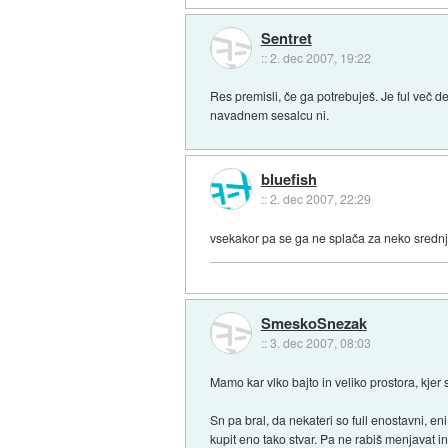
Sentret
::
2. dec 2007, 19:22
Res premisli, če ga potrebuješ. Je ful več de
navadnem sesalcu ni.
bluefish
::
2. dec 2007, 22:29
vsekakor pa se ga ne splača za neko srednj
SmeskoSnezak
::
3. dec 2007, 08:03
Mamo kar vlko bajto in veliko prostora, kjer 
Sn pa bral, da nekateri so full enostavni, e
kupit eno tako stvar. Pa ne rabiš menjavat in