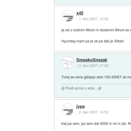
x45
::
1. dec 2007, 12:32
ja vsi z vodnim filtrom in dodanim filtrom so
Hyunday mam pa je ok pa stal je 30ksit.
SmeskoSnezak
::
2. dec 2007, 07:59
Torej se cene gibljejo okol 150-200€? Je m
@ Pusti soncu v srce... @
jype
::
2. dec 2007, 14:53
Kaj pa vem, jaz sem dal 400€ in mi ni žal. R