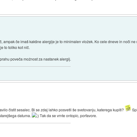
č, ampak če imaš kakšne alergije je to minimalen vložek. Ko cele dneve in noči ne 
 to toliko kot nič.
st prahu poveča možnost za nastanek alergij.
ravilo čistit sesalec. Bi se zdaj lahko posvetli še svetovanju, katerega kupiti?
Spl
e starejšega datuma.
Tak da se vrnte ontopic, porfavore.