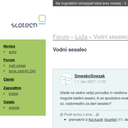
Na lingvistični olimpijadi letos brez medalj
::
4.
Forum
»
Loža
»
Vodni sesalec
Novice
Vodni sesalec
arhiv
Forum
mali oglasi
teme zadnjih 24h
SmeskoSnezak
Članki
::
1. dec 2007, 11:52
Zaposlitve
Glede na vedno večjo ponudbo in relativno n
brskaj
mogoče kakšni sesalci, ki so spodobno enaki 
Ostalo
oz. nadomestilo za stari sesalec?
pravila
@ Pusti soncu v srce... @
premaknil iz
Kaj kupiti
:
bluefish
(
11. d