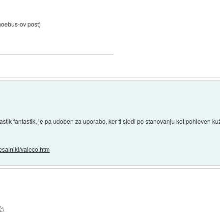
hoebus-ov post)
lastik fantastik, je pa udoben za uporabo, ker ti sledi po stanovanju kot pohleven ku
esalniki/valeco.htm