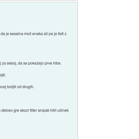
 je sesalna moč enaka ali pa je tisti z
j za seboj, da se pokažejo prve hibe.
jši.
ecej boljši od drugih.
delcev gre skozi filter ampak hitri učinek