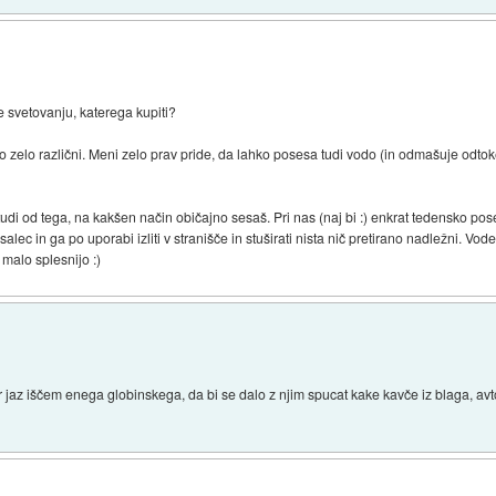
 svetovanju, katerega kupiti?
r so zelo različni. Meni zelo prav pride, da lahko posesa tudi vodo (in odmašuje odto
udi od tega, na kakšen način običajno sesaš. Pri nas (naj bi :) enkrat tedensko pose
salec in ga po uporabi izliti v stranišče in stuširati nista nič pretirano nadležni. Vo
a malo splesnijo :)
er jaz iščem enega globinskega, da bi se dalo z njim spucat kake kavče iz blaga, av