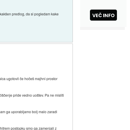
e kakšen predlog, da si pogledam kake
alca ugotovil če hočeš majhni prostor
ščenje pride vedno uoštev. Pa ne misliti
 sam ga uporabljamo bolj malo zaradi
Po hitrem postopku smo ga zamenjali z