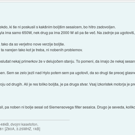
kdo, ki še ni poskusil s kakšnim boljšim sesalcem, bo hitro zadovoljen.
la ima samo 650W, nek drug pa ima 2000 W ali pa še več. Na zadnje pa ugotoviš, da
 tako da so verjetno nove verzije boljše.
 ta narejen tako kot je treba, ni nobenih problemov.
oslušat nekaj primerkov že v delujočem stanju. To pomeni, da imajo že nekaj sesan
sen. Sem se zelo jezil nad Hylo potem sem pa ugotovil, da so drugi še precej glasne
u od drugih. Ali je res toliko boljša, je pa druga stvar. Vsaj izkoristek motorja je pr
il, pa noben ni bolje sesal od Siemensovega filter sesalca. Drugo je seveda, koliko 
 48kB, dvojni kasetofon,
X-81 [Z80A, 3.25MHZ, 1kB]