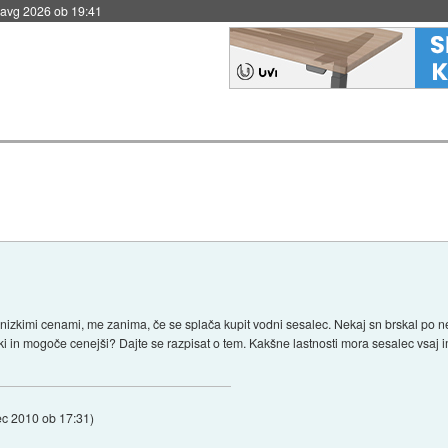
 avg 2026 ob 19:41
izkimi cenami, me zanima, če se splača kupit vodni sesalec. Nekaj sn brskal po net
in mogoče cenejši? Dajte se razpisat o tem. Kakšne lastnosti mora sesalec vsaj imet
ec 2010 ob 17:31
)