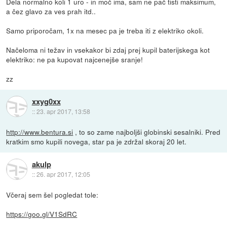
Dela normalno koli 1 uro - in moč ima, sam ne pač tisti maksimum,
a čez glavo za ves prah itd..
Samo priporočam, 1x na mesec pa je treba iti z elektriko okoli.
Načeloma ni težav in vsekakor bi zdaj prej kupil baterijskega kot
elektriko: ne pa kupovat najcenejše sranje!
zz
xxyg0xx
::
23. apr 2017, 13:58
http://www.bentura.si
, to so zame najboljši globinski sesalniki. Pred
kratkim smo kupili novega, star pa je zdržal skoraj 20 let.
akulp
::
26. apr 2017, 12:05
Včeraj sem šel pogledat tole:
https://goo.gl/V1SdRC