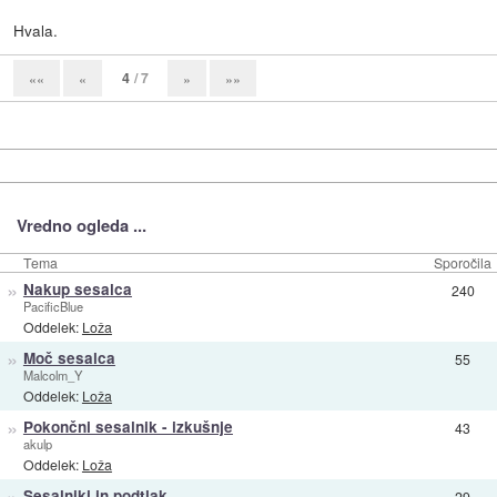
Hvala.
4
/ 7
««
«
»
»»
Vredno ogleda ...
Tema
Sporočila
»
Nakup sesalca
240
PacificBlue
Oddelek:
Loža
»
Moč sesalca
55
Malcolm_Y
Oddelek:
Loža
»
Pokončni sesalnik - izkušnje
43
akulp
Oddelek:
Loža
»
Sesalniki in podtlak
29