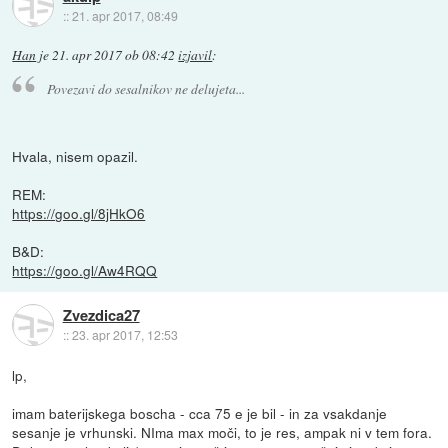
::
21. apr 2017, 08:49
Han
je
21. apr 2017 ob 08:42
izjavil
:
Povezavi do sesalnikov ne delujeta...
Hvala, nisem opazil.
REM:
https://goo.gl/8jHkO6
B&D:
https://goo.gl/Aw4RQQ
Zvezdica27
::
23. apr 2017, 12:53
lp,
imam baterijskega boscha - cca 75 e je bil - in za vsakdanje
sesanje je vrhunski. NIma max moči, to je res, ampak ni v tem fora.