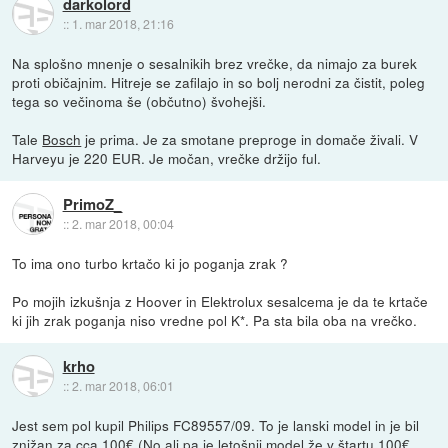
darkolord
::
1. mar 2018, 21:16
Na splošno mnenje o sesalnikih brez vrečke, da nimajo za burek
proti običajnim. Hitreje se zafilajo in so bolj nerodni za čistit, poleg
tega so večinoma še (občutno) švohejši.
Tale
Bosch
je prima. Je za smotane preproge in domače živali. V
Harveyu je 220 EUR. Je močan, vrečke držijo ful.
PrimoZ_
::
2. mar 2018, 00:04
To ima ono turbo krtačo ki jo poganja zrak ?
Po mojih izkušnja z Hoover in Elektrolux sesalcema je da te krtače
ki jih zrak poganja niso vredne pol K*. Pa sta bila oba na vrečko.
krho
::
2. mar 2018, 06:01
Jest sem pol kupil Philips FC89557/09. To je lanski model in je bil
znižan za cca 100€ (No ali pa je letošnji model že v štartu 100€