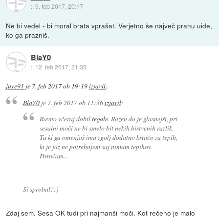
::
9. feb 2017, 20:17
Ne bi vedel - bi moral brata vprašat. Verjetno še največ prahu uide,
ko ga prazniš.
BlaY0
::
12. feb 2017, 21:35
juve91
je
7. feb 2017 ob 19:19
izjavil
:
BlaY0
je
7. feb 2017 ob 11:36
izjavil
:
Ravno včeraj dobil
tegale
. Razen da je glasnejši, pri
sesalni moči ne bi smelo bit nekih bistvenih razlik.
Ta ki ga omenjaš ima zgolj dodatno krtačo za tepih,
ki je jaz ne potrebujem saj nimam tepihov.
Poročam...
Si sprobal?:)
Zdaj sem. Sesa OK tudi pri najmanši moči. Kot rečeno je malo