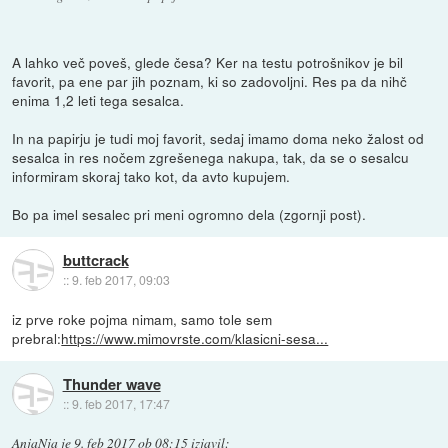
A lahko več poveš, glede česa? Ker na testu potrošnikov je bil
favorit, pa ene par jih poznam, ki so zadovoljni. Res pa da nihč
enima 1,2 leti tega sesalca.
In na papirju je tudi moj favorit, sedaj imamo doma neko žalost od
sesalca in res nočem zgrešenega nakupa, tak, da se o sesalcu
informiram skoraj tako kot, da avto kupujem.
Bo pa imel sesalec pri meni ogromno dela (zgornji post).
buttcrack
::
9. feb 2017, 09:03
iz prve roke pojma nimam, samo tole sem
prebral:
https://www.mimovrste.com/klasicni-sesa...
Thunder wave
::
9. feb 2017, 17:47
AnjaNja
je
9. feb 2017 ob 08:15
izjavil
: