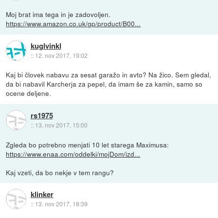
Moj brat ima tega in je zadovoljen.
https://www.amazon.co.uk/gp/product/B00...
kuglvinkl
::
12. nov 2017, 19:02
Kaj bi človek nabavu za sesat garažo in avto? Na žico. Sem gledal,
da bi nabavil Karcherja za pepel, da imam še za kamin, samo so
ocene deljene.
rs1975
::
13. nov 2017, 15:00
Zgleda bo potrebno menjati 10 let starega Maximusa:
https://www.enaa.com/oddelki/mojDom/izd...
Kaj vzeti, da bo nekje v tem rangu?
klinker
::
13. nov 2017, 18:39