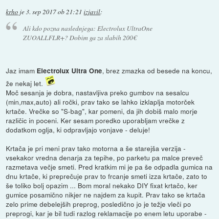
krho
je
3. sep 2017 ob 21:21
izjavil
:
Ali kdo pozna naslednjega: Electrolux UltraOne
ZUOALLFLR+? Dobim ga za slabih 200€
Jaz imam
, brez zmazka od besede na koncu,
Electrolux Ultra One
že nekaj let.
Moč sesanja je dobra, nastavljiva preko gumbov na sesalcu
(min,max,auto) ali ročki, prav tako se lahko izklaplja motorček
krtače. Vrečke so "S-bag", kar pomeni, da jih dobiš malo morje
različic in poceni. Ker sesam poredko uporabljam vrečke z
dodatkom oglja, ki odpravljajo vonjave - deluje!
Krtača je pri meni prav tako motorna a še starejša verzija -
vsekakor vredna denarja za tepihe, po parketu pa malce preveč
razmetava večje smeti. Pred kratkim mi je pa še odpadla gumica na
dnu krtače, ki preprečuje prav to frcanje smeti izza krtače, zato to
še toliko bolj opazim ... Bom moral nekako DIY fixat krtačo, ker
gumice posamično nikjer ne najdem za kupit. Prav tako se krtača
zelo prime debelejših preprog, posledično jo je težje vleči po
preprogi, kar je bil tudi razlog reklamacije po enem letu uporabe -