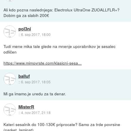
Ali kdo pozna naslednjega: Electrolux UltraOne ZUOALLFLR+?
Dobim ga za slabih 200€
pol3ni
::
6. sep 2017, 18:00
Tudi mene mika tale glede na mnenje uporabnikov je sesalec
odličen
https://www.mimovrste.com/klasicni-sesa...
balluf
::
6. sep 2017, 18:05
Mi ga imamo,je uredu za ta denar.
MisterR
::
4. nov 2017, 21:18
Kateri sesalnik do 100-130€ priprocate? Samo za trde povrsine
(parket, laminat).