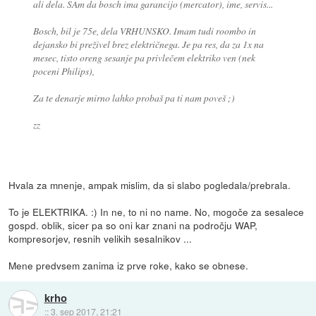
ali dela. SAm da bosch ima garancijo (mercator), ime, servis...
Bosch, bil je 75e, dela VRHUNSKO. Imam tudi roombo in
dejansko bi preživel brez električnega. Je pa res, da za 1x na
mesec, tisto oreng sesanje pa privlečem elektriko ven (nek
poceni Philips),
Za te denarje mirno lahko probaš pa ti nam poveš ;)
zz
Hvala za mnenje, ampak mislim, da si slabo pogledala/prebrala.
To je ELEKTRIKA. :) In ne, to ni no name. No, mogoče za sesalece
gospd. oblik, sicer pa so oni kar znani na področju WAP,
kompresorjev, resnih velikih sesalnikov ...
Mene predvsem zanima iz prve roke, kako se obnese.
krho
::
3. sep 2017, 21:21