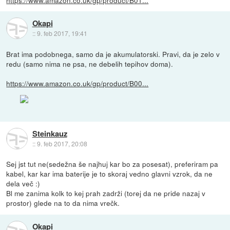
Okapi
::
9. feb 2017, 19:41
Brat ima podobnega, samo da je akumulatorski. Pravi, da je zelo v
redu (samo nima ne psa, ne debelih tepihov doma).
https://www.amazon.co.uk/gp/product/B00...
Steinkauz
::
9. feb 2017, 20:08
Sej jst tut ne(sedežna še najhuj kar bo za posesat), preferiram pa
kabel, kar kar ima baterije je to skoraj vedno glavni vzrok, da ne
dela več :)
Bl me zanima kolk to kej prah zadrži (torej da ne pride nazaj v
prostor) glede na to da nima vrečk.
Okapi