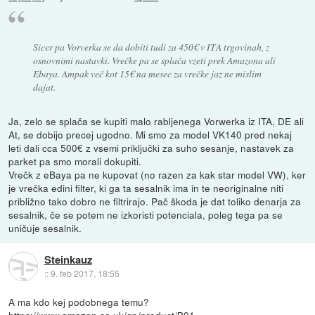
Sicer pa Vorverka se da dobiti tudi za 450€ v ITA trgovinah, z
osnovnimi nastavki. Vrečke pa se splača vzeti prek Amazona ali
Ebaya. Ampak več kot 15€ na mesec za vrečke jaz ne mislim
dajat.
Ja, zelo se splača se kupiti malo rabljenega Vorwerka iz ITA, DE ali
At, se dobijo precej ugodno. Mi smo za model VK140 pred nekaj
leti dali cca 500€ z vsemi priključki za suho sesanje, nastavek za
parket pa smo morali dokupiti.
Vrečk z eBaya pa ne kupovat (no razen za kak star model VW), ker
je vrečka edini filter, ki ga ta sesalnik ima in te neoriginalne niti
približno tako dobro ne filtrirajo. Pač škoda je dat toliko denarja za
sesalnik, če se potem ne izkoristi potenciala, poleg tega pa se
uničuje sesalnik.
Steinkauz
::
9. feb 2017, 18:55
A ma kdo kej podobnega temu?
https://www.amazon.co.uk/gp/product/B01...