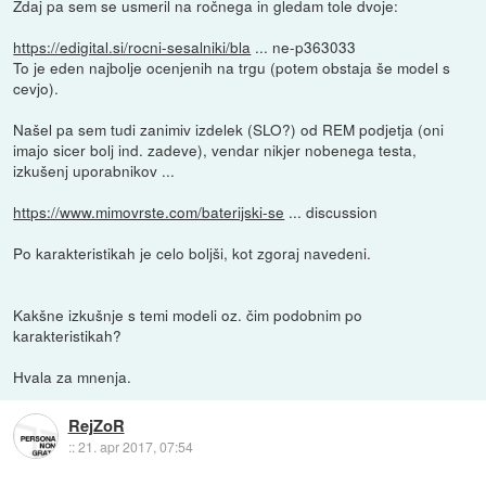
Zdaj pa sem se usmeril na ročnega in gledam tole dvoje:
https://edigital.si/rocni-sesalniki/bla
... ne-p363033
To je eden najbolje ocenjenih na trgu (potem obstaja še model s
cevjo).
Našel pa sem tudi zanimiv izdelek (SLO?) od REM podjetja (oni
imajo sicer bolj ind. zadeve), vendar nikjer nobenega testa,
izkušenj uporabnikov ...
https://www.mimovrste.com/baterijski-se
... discussion
Po karakteristikah je celo boljši, kot zgoraj navedeni.
Kakšne izkušnje s temi modeli oz. čim podobnim po
karakteristikah?
Hvala za mnenja.
RejZoR
::
21. apr 2017, 07:54