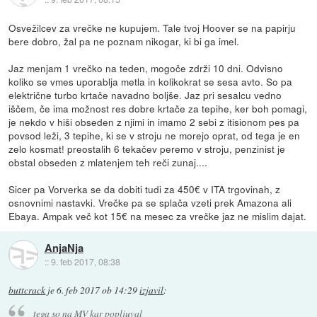
Osvežilcev za vrečke ne kupujem. Tale tvoj Hoover se na papirju
bere dobro, žal pa ne poznam nikogar, ki bi ga imel.
Jaz menjam 1 vrečko na teden, mogoče zdrži 10 dni. Odvisno
koliko se vmes uporablja metla in kolikokrat se sesa avto. So pa
električne turbo krtače navadno boljše. Jaz pri sesalcu vedno
iščem, če ima možnost res dobre krtače za tepihe, ker boh pomagi,
je nekdo v hiši obseden z njimi in imamo 2 sebi z itisionom pes pa
povsod leži, 3 tepihe, ki se v stroju ne morejo oprat, od tega je en
zelo kosmat! preostalih 6 tekačev peremo v stroju, penzinist je
obstal obseden z mlatenjem teh reči zunaj....
Sicer pa Vorverka se da dobiti tudi za 450€ v ITA trgovinah, z
osnovnimi nastavki. Vrečke pa se splača vzeti prek Amazona ali
Ebaya. Ampak več kot 15€ na mesec za vrečke jaz ne mislim dajat.
AnjaNja
::
9. feb 2017, 08:38
buttcrack
je
6. feb 2017 ob 14:29
izjavil
:
tega so na MV kar popljuval