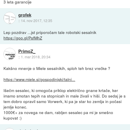
3 leta garancije
grofek
::
14. nov 2017, 12:35
Lep pozdrav ...jst priporočam tale robotski sesalnik
https://goo.gl/PsfMhZ
PrimoZ_
::
1. mar 2018, 20:34
Kakšno mnenje o Miele sesalnikih, sploh teh brez vrečke ?
https://www.miele.si/gospodinjski/talni...
Išečm sesalec, ki omogoča priklop električno gnane krtače, ker
imamo smotan tepih na stopnicah in male živali v hiši. Do sedaj je s
tem dobro opravil samo Vorwerk, ki pa je star ko zemlja in počasi
jemlje konec.
1000€+ za novega ne dam, rabljen sesalec pa mi je smešno
kupovat :)