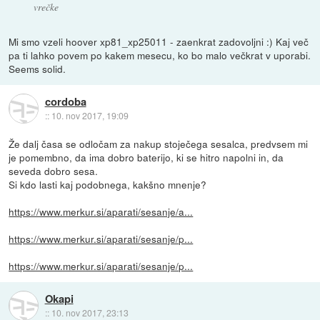
vrečke
Mi smo vzeli hoover xp81_xp25011 - zaenkrat zadovoljni :) Kaj več
pa ti lahko povem po kakem mesecu, ko bo malo večkrat v uporabi.
Seems solid.
cordoba
::
10. nov 2017, 19:09
Že dalj časa se odločam za nakup stoječega sesalca, predvsem mi
je pomembno, da ima dobro baterijo, ki se hitro napolni in, da
seveda dobro sesa.
Si kdo lasti kaj podobnega, kakšno mnenje?
https://www.merkur.si/aparati/sesanje/a...
https://www.merkur.si/aparati/sesanje/p...
https://www.merkur.si/aparati/sesanje/p...
Okapi
::
10. nov 2017, 23:13