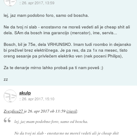
::
26. apr 2017, 13:59
lej, jaz mam podobno foro, samo od boscha.
Ne da tvoj ni slab - enostavno ne moreš vedeti ali je cheap shit ali
dela. SAm da bosch ima garancijo (mercator), ime, servis...
Bosch, bil je 75e, dela VRHUNSKO. Imam tudi roombo in dejansko
bi preživel brez električnega. Je pa res, da za 1x na mesec, tisto
oreng sesanje pa privlečem elektriko ven (nek poceni Philips),
Za te denarje mirno lahko probaš pa ti nam poveš ;)
zz
akulp
::
26. apr 2017, 15:10
Zvezdica27
je
26. apr 2017 ob 13:59
izjavil
:
lej, jaz mam podobno foro, samo od boscha.
Ne da tvoj ni slab - enostavno ne moreš vedeti ali je cheap shit