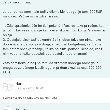
Ja ok, se strinjam.
Je pa res, da sem malo tudi v dilemi. Moj budget je tam, 200EUR,
malo čez. Več se mi ne zdi smiselno.
1. Zdaj vprašanje, čče bo tisti pokončni Vax res tako priročen, kot
je ročni, ker vseeno ga je kar precej skupaj, tudi ko ga "stakneš" iz
ohišja.
2. Obstajajo sicer tudi pokončni 2v1 (noben tak sicer nima neke
dobre ocene oz. so noro dragi, krpko nad budgetom), vendar je
tam potem spet vprašanje, koliko bo služil pokočni sesalec, ker z
njim vseeno težko dosežeš pod posteljo, pod omarami ...
Zato sem nekako bolj na tem, da vzamem dobrega ročnega in
enega povprečnega klasičnega in pridem skozi za cca. 200-250
EUR.
Han
::
21. apr 2017, 08:42
Povezavi do sesalnikov ne delujeta...
akulp