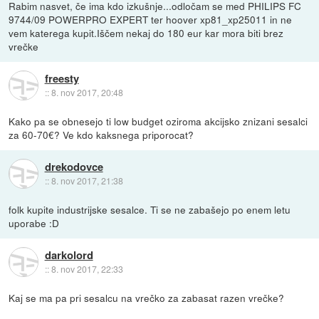
Rabim nasvet, če ima kdo izkušnje...odločam se med PHILIPS FC
9744/09 POWERPRO EXPERT ter hoover xp81_xp25011 in ne
vem katerega kupit.Iščem nekaj do 180 eur kar mora biti brez
vrečke
freesty
::
8. nov 2017, 20:48
Kako pa se obnesejo ti low budget oziroma akcijsko znizani sesalci
za 60-70€? Ve kdo kaksnega priporocat?
drekodovce
::
8. nov 2017, 21:38
folk kupite industrijske sesalce. Ti se ne zabašejo po enem letu
uporabe :D
darkolord
::
8. nov 2017, 22:33
Kaj se ma pa pri sesalcu na vrečko za zabasat razen vrečke?