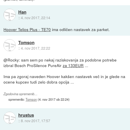
Han
::
4. nov 2017, 22:14
Hoover Telios Plus - TE70
ima odličen nastavek za parket.
Tomson
::
4. nov 2017, 22:22
@Rocky: sam sem po nekaj raziskovanja za podobne potrebe
izbral Bosch ProSilence PureAir
za 133EUR
...
Ima pa zgoraj naveden Hoover kakšen nastavek več in je glede na
ocene kupcev tudi zelo dobra opcija ...
Zgodovina sprememb…
spremenilo:
Tomson
(
4. nov 2017 ob 22:24
)
hrustus
::
8. nov 2017, 17:57