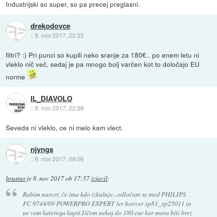
Industrijski so super, so pa precej preglasni.
drekodovce
::
8. nov 2017, 22:35
filtri? :) Pri punci so kupili neko sranje za 180€.. po enem letu ni
vleklo nič več, sedaj je pa mnogo bolj varčen kot to določajo EU
norme
IL_DIAVOLO
::
8. nov 2017, 22:38
Seveda ni vleklo, ce ni melo kam vlect.
njyngs
::
9. nov 2017, 09:06
hrustus
je
8. nov 2017 ob 17:57
izjavil
:
Rabim nasvet, če ima kdo izkušnje...odločam se med PHILIPS
FC 9744/09 POWERPRO EXPERT ter hoover xp81_xp25011 in
ne vem katerega kupit.Iščem nekaj do 180 eur kar mora biti brez