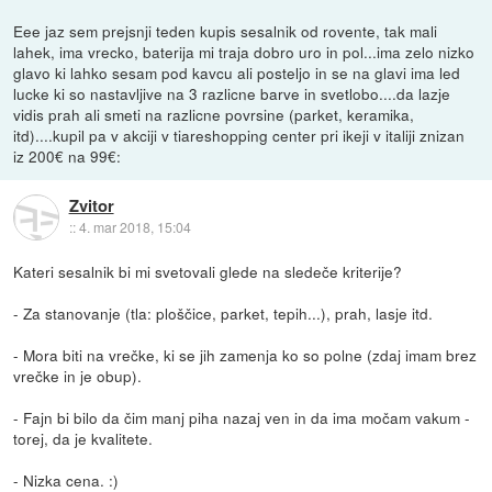
Eee jaz sem prejsnji teden kupis sesalnik od rovente, tak mali
lahek, ima vrecko, baterija mi traja dobro uro in pol...ima zelo nizko
glavo ki lahko sesam pod kavcu ali posteljo in se na glavi ima led
lucke ki so nastavljive na 3 razlicne barve in svetlobo....da lazje
vidis prah ali smeti na razlicne povrsine (parket, keramika,
itd)....kupil pa v akciji v tiareshopping center pri ikeji v italiji znizan
iz 200€ na 99€:
Zvitor
::
4. mar 2018, 15:04
Kateri sesalnik bi mi svetovali glede na sledeče kriterije?
- Za stanovanje (tla: ploščice, parket, tepih...), prah, lasje itd.
- Mora biti na vrečke, ki se jih zamenja ko so polne (zdaj imam brez
vrečke in je obup).
- Fajn bi bilo da čim manj piha nazaj ven in da ima močam vakum -
torej, da je kvalitete.
- Nizka cena. :)