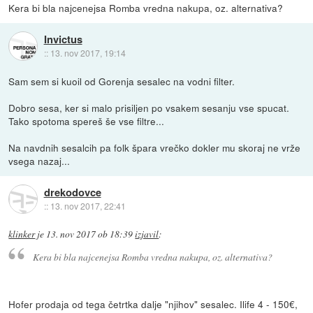
Kera bi bla najcenejsa Romba vredna nakupa, oz. alternativa?
Invictus
::
13. nov 2017, 19:14
Sam sem si kuoil od Gorenja sesalec na vodni filter.
Dobro sesa, ker si malo prisiljen po vsakem sesanju vse spucat.
Tako spotoma spereš še vse filtre...
Na navdnih sesalcih pa folk špara vrečko dokler mu skoraj ne vrže
vsega nazaj...
drekodovce
::
13. nov 2017, 22:41
klinker
je
13. nov 2017 ob 18:39
izjavil
:
Kera bi bla najcenejsa Romba vredna nakupa, oz. alternativa?
Hofer prodaja od tega četrtka dalje "njihov" sesalec. Ilife 4 - 150€,