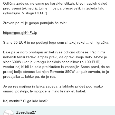
Odlična zadeva, ne samo po karakteristikah, ki so nasploh daleč
pred vsemi tekmeci iz tujine ... Je pa precej velik in izgleda tak,
industrijski. V slogu REM. :)
Zraven pa mi je gospa ponujala še tole:
https://goo.gl/KhFvJp
Stane 35 EUR in na podlagi tega sem si takoj rekel ... eh, igračka.
Baje pa je noro prodajan artikel in se odlično obnese. Pač nima
nobenih fensi zadev, ampak pravi, da opravi svoje delo. Motor je
sicer 600W (kar je v rangu klasičnih sesalnikov za 100 EUR),
vendar naj bi bil že zelo preizkušen in zanesljiv. Sama pravi, da se
precej bolje obnese kot njen Rowenta 850W, ampak seveda, to je
prodajalka ... lahko pa, da je res.
Je pa res majhna in lahka zadeva, z lahkoto prideš pod vsako
omaro, posteljo, le mogoče je malo kratek el. kabel.
Kaj menite? Si ga kdo lasti?
Zvezdica27