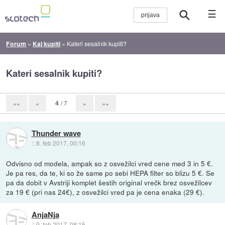
☰
Forum
»
Kaj kupiti
»
Kateri sesalnik kupiti?
Kateri sesalnik kupiti?
4
/ 7
««
«
»
»»
Thunder wave
::
8. feb 2017, 00:16
Odvisno od modela, ampak so z osvežilci vred cene med 3 in 5 €.
Je pa res, da te, ki so že same po sebi HEPA filter so blizu 5 €. Se
pa da dobit v Avstriji komplet šestih original vrečk brez osvežilcev
za 19 € (pri nas 24€), z osvežilci vred pa je cena enaka (29 €).
AnjaNja
::
9. feb 2017, 08:15