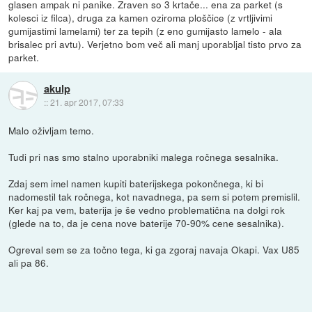
glasen ampak ni panike. Zraven so 3 krtače... ena za parket (s
kolesci iz filca), druga za kamen oziroma ploščice (z vrtljivimi
gumijastimi lamelami) ter za tepih (z eno gumijasto lamelo - ala
brisalec pri avtu). Verjetno bom več ali manj uporabljal tisto prvo za
parket.
akulp
::
21. apr 2017, 07:33
Malo oživljam temo.
Tudi pri nas smo stalno uporabniki malega ročnega sesalnika.
Zdaj sem imel namen kupiti baterijskega pokončnega, ki bi
nadomestil tak ročnega, kot navadnega, pa sem si potem premislil.
Ker kaj pa vem, baterija je še vedno problematična na dolgi rok
(glede na to, da je cena nove baterije 70-90% cene sesalnika).
Ogreval sem se za točno tega, ki ga zgoraj navaja Okapi. Vax U85
ali pa 86.