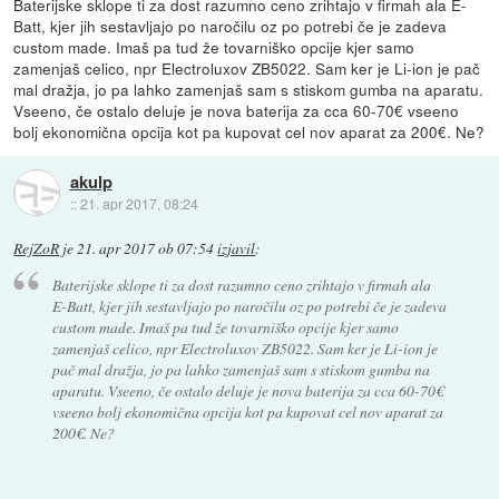
Baterijske sklope ti za dost razumno ceno zrihtajo v firmah ala E-
Batt, kjer jih sestavljajo po naročilu oz po potrebi če je zadeva
custom made. Imaš pa tud že tovarniško opcije kjer samo
zamenjaš celico, npr Electroluxov ZB5022. Sam ker je Li-ion je pač
mal dražja, jo pa lahko zamenjaš sam s stiskom gumba na aparatu.
Vseeno, če ostalo deluje je nova baterija za cca 60-70€ vseeno
bolj ekonomična opcija kot pa kupovat cel nov aparat za 200€. Ne?
akulp
::
21. apr 2017, 08:24
RejZoR
je
21. apr 2017 ob 07:54
izjavil
:
Baterijske sklope ti za dost razumno ceno zrihtajo v firmah ala
E-Batt, kjer jih sestavljajo po naročilu oz po potrebi če je zadeva
custom made. Imaš pa tud že tovarniško opcije kjer samo
zamenjaš celico, npr Electroluxov ZB5022. Sam ker je Li-ion je
pač mal dražja, jo pa lahko zamenjaš sam s stiskom gumba na
aparatu. Vseeno, če ostalo deluje je nova baterija za cca 60-70€
vseeno bolj ekonomična opcija kot pa kupovat cel nov aparat za
200€. Ne?