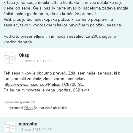
krtača je na spoju dobila luft na kontaktu in ni več delala ko si jo
vlekel od sebe. Če si pazljiv na te stvari bi načeloma zadeva mogla
špilat, sploh glede na to, da so krtačo že prenovili.
Velik plus je tudi teleskopska palica, ki se lično pospravi na
sesalec, tako v vodoravnem kakor navpičnem položaju sesalca.
Pod črto presenetljivo tih in močan sesalec, za 200€ sigurno
vreden denarja.
Okapi
::
2. mar 2018, 12:50
Teh sesalnikov je občutno preveč. Zdaj sem našel še tega, ki bi
tudi znal biti zanimiv, zlasti zaradi nastavkov.
https://www.amazon.de/Philips-FC8728-St...
Pa še na mimovrste je cena ugodna, 232 evra.
Zgodovina sprememb…
spremenil:
Okapi
(
2. mar 2018 ob 12:50
)
morosito
::
3. mar 2018, 09:23