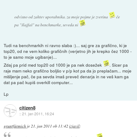
odvisno od zahtev uporabnika. za moje pojme je zverina
če
pa "šlajfaš" na benchmarke, seveda ni
Tudi na benchmarkih ni ravno slaba :)... saj gre za grafično, ki je
top20, od ne vem koliko grafičnih (verjetno jih je krepko čez 1000 -
to je samo moje ugibanje)...
Zdaj pa prid med top20 od 1000 je pa nek dosežek
. Sicer pa
raje mam neko grafično boljšo v p/p kot pa da jo preplačam... moje
mišljenje pač, če pa sevda imaš preveč denarja in ne veš kam ga
dat pa pač kupiš overkill computer...
Lp
citizen8
::
21. jan 2011, 16:24
gruntfürmich
je
21. jan 2011 ob 11:42
izjavil
: