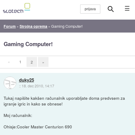
☰
Forum
»
Strojna oprema
»
Gaming Computer!
Gaming Computer!
«
1
2
»
duky25
::
18. dec 2010, 14:17
Tukaj napišite kakšen računalnik uporabljate doma predvsem za
igranje igric in kako se obnese!
Moj računalnik:
Ohisje:Cooler Master Centurion 690