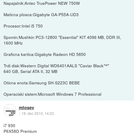
Napajalnik:Antec TruePower NEW 750W
Maticna plosca:Gigabyte GA-P55A-UD3
Procesor:Intel i5 750
Spomin:Mushkin PC3-12800 "Essential" KIT 4096 MB, DDR III,
1600 MHz
Graficna kartica:Gigabyte Radeon HD 5850
Trdi disk:Western Digital WD6401AALS "Caviar Black™"
640 GB, Serial ATA II, 32 MB
Oticna enota:Samsung SH-S223C BEBE
Operaciski sistem:Microsoft Windows 7 Professional
mtosev
::
18. dec 2010, 14:23
i7 930
P6X58D Premium