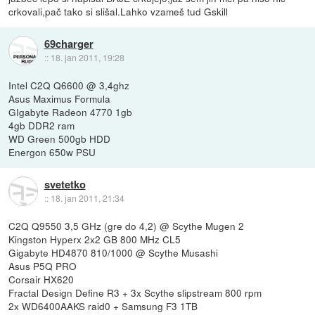
crkovali,pač tako si slišal.Lahko vzameš tud Gskill
69charger
::
18. jan 2011, 19:28
Intel C2Q Q6600 @ 3,4ghz
Asus Maximus Formula
GIgabyte Radeon 4770 1gb
4gb DDR2 ram
WD Green 500gb HDD
Energon 650w PSU
svetetko
::
18. jan 2011, 21:34
C2Q Q9550 3,5 GHz (gre do 4,2) @ Scythe Mugen 2
Kingston Hyperx 2x2 GB 800 MHz CL5
Gigabyte HD4870 810/1000 @ Scythe Musashi
Asus P5Q PRO
Corsair HX620
Fractal Design Define R3 + 3x Scythe slipstream 800 rpm
2x WD6400AAKS raid0 + Samsung F3 1TB