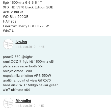
6gb 1600mhz 6-6-6-6 1T
XFX HD 5970 Black Edition 2GB
X25-M 80GB
WD Blue 500GB
HAF 932
Enermax liberty ECO II 720W
Win7 U
IvoJan
::
18. dec 2010, 14:46
proc:i7 860 @4ghz
rami:OCZ i7 4gb kit 1600mhz cl8
plata:asus sabertooth 55i
ohišje: Antec 1200
napajalnik: chieftec APS-550W
grafična: point of view GTX570
hard disk: WD 1500gb caviar green
win7 ultimate x64
Mentalist
::
18. dec 2010, 14:53