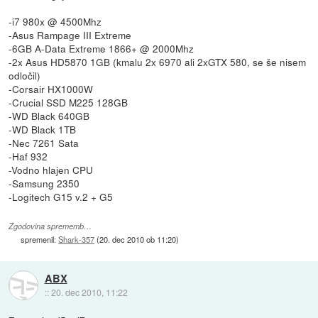
-i7 980x @ 4500Mhz
-Asus Rampage III Extreme
-6GB A-Data Extreme 1866+ @ 2000Mhz
-2x Asus HD5870 1GB (kmalu 2x 6970 ali 2xGTX 580, se še nisem
odločil)
-Corsair HX1000W
-Crucial SSD M225 128GB
-WD Black 640GB
-WD Black 1TB
-Nec 7261 Sata
-Haf 932
-Vodno hlajen CPU
-Samsung 2350
-Logitech G15 v.2 + G5
Zgodovina sprememb…
spremenil:
Shark-357
(
20. dec 2010 ob 11:20
)
ABX
::
20. dec 2010, 11:22