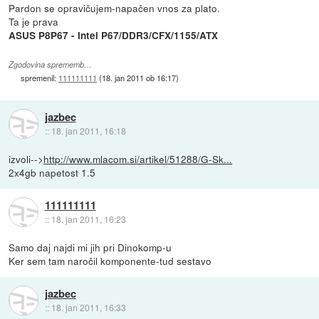
Pardon se opravičujem-napačen vnos za plato.
Ta je prava
ASUS P8P67 - Intel P67/DDR3/CFX/1155/ATX
Zgodovina sprememb…
spremenil:
111111111
(
18. jan 2011 ob 16:17
)
jazbec
::
18. jan 2011, 16:18
izvoli-->
http://www.mlacom.si/artikel/51288/G-Sk...
2x4gb napetost 1.5
111111111
::
18. jan 2011, 16:23
Samo daj najdi mi jih pri Dinokomp-u
Ker sem tam naročil komponente-tud sestavo
jazbec
::
18. jan 2011, 16:33