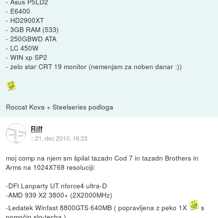
- Asus P5LD2
- E6400
- HD2900XT
- 3GB RAM (533)
- 250GBWD ATA
- LC 450W
- WIN xp SP2
- zelo star CRT 19 monitor (nemenjam za noben danar :))
Roccat Kova + Steelseries podloga
Riff
::
21. dec 2010, 16:23
moj comp na njem sm špilal tazadn Cod 7 in tazadn Brothers in
Arms na 1024X768 resoluciji:
-DFI Lanparty UT nforce4 ultra-D
-AMD 939 X2 3800+ (2X2000MHz)
-Ledatek Winfast 8800GTS 640MB ( popravljena z peko 1X
s
pomočjo slo-techa )