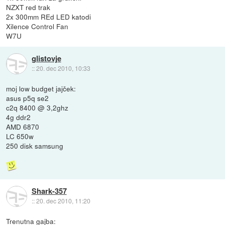
NZXT red trak
2x 300mm REd LED katodi
Xilence Control Fan
W7U
glistovje
::
20. dec 2010, 10:33
moj low budget jajček:
asus p5q se2
c2q 8400 @ 3,2ghz
4g ddr2
AMD 6870
LC 650w
250 disk samsung
Shark-357
::
20. dec 2010, 11:20
Trenutna gajba: