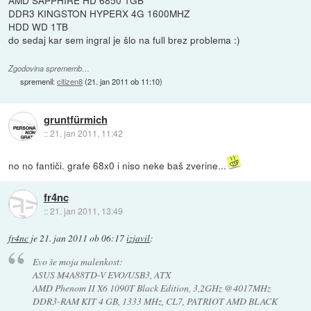
AMD SAPPHIRE HD 6850 1GB
DDR3 KINGSTON HYPERX 4G 1600MHZ
HDD WD 1TB
do sedaj kar sem ingral je šlo na full brez problema :)
Zgodovina sprememb…
spremenil:
citizen8
(
21. jan 2011 ob 11:10
)
gruntfürmich
::
21. jan 2011, 11:42
no no fantiči. grafe 68x0 i niso neke baš zverine...
fr4nc
::
21. jan 2011, 13:49
fr4nc
je
21. jan 2011 ob 06:17
izjavil
:
Evo še moja malenkost:
ASUS M4A88TD-V EVO/USB3, ATX
AMD Phenom II X6 1090T Black Edition, 3,2GHz @4017MHz
DDR3-RAM KIT 4 GB, 1333 MHz, CL7, PATRIOT AMD BLACK