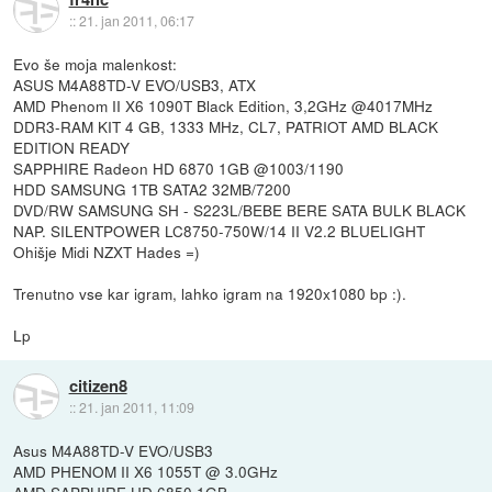
::
21. jan 2011, 06:17
Evo še moja malenkost:
ASUS M4A88TD-V EVO/USB3, ATX
AMD Phenom II X6 1090T Black Edition, 3,2GHz @4017MHz
DDR3-RAM KIT 4 GB, 1333 MHz, CL7, PATRIOT AMD BLACK
EDITION READY
SAPPHIRE Radeon HD 6870 1GB @1003/1190
HDD SAMSUNG 1TB SATA2 32MB/7200
DVD/RW SAMSUNG SH - S223L/BEBE BERE SATA BULK BLACK
NAP. SILENTPOWER LC8750-750W/14 II V2.2 BLUELIGHT
Ohišje Midi NZXT Hades =)
Trenutno vse kar igram, lahko igram na 1920x1080 bp :).
Lp
citizen8
::
21. jan 2011, 11:09
Asus M4A88TD-V EVO/USB3
AMD PHENOM II X6 1055T @ 3.0GHz