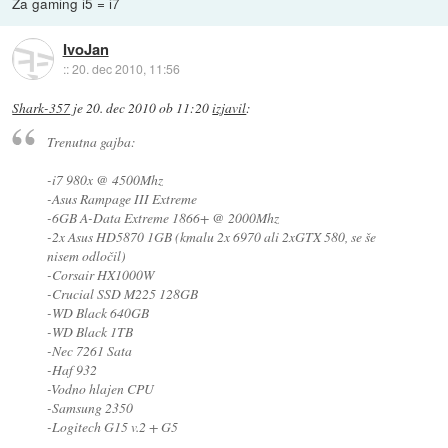
Za gaming i5 = i7
IvoJan
::
20. dec 2010, 11:56
Shark-357
je
20. dec 2010 ob 11:20
izjavil
:
Trenutna gajba:
-i7 980x @ 4500Mhz
-Asus Rampage III Extreme
-6GB A-Data Extreme 1866+ @ 2000Mhz
-2x Asus HD5870 1GB (kmalu 2x 6970 ali 2xGTX 580, se še
nisem odločil)
-Corsair HX1000W
-Crucial SSD M225 128GB
-WD Black 640GB
-WD Black 1TB
-Nec 7261 Sata
-Haf 932
-Vodno hlajen CPU
-Samsung 2350
-Logitech G15 v.2 + G5