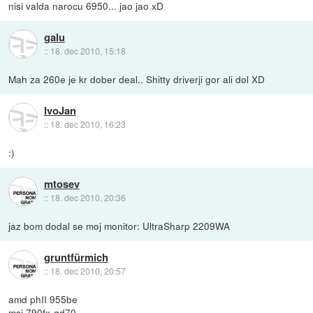
nisi valda narocu 6950... jao jao xD
galu
::
18. dec 2010, 15:18
Mah za 260e je kr dober deal.. Shitty driverji gor ali dol XD
IvoJan
::
18. dec 2010, 16:23
:)
mtosev
::
18. dec 2010, 20:36
jaz bom dodal se moj monitor: UltraSharp 2209WA
gruntfürmich
::
18. dec 2010, 20:57
amd phII 955be
msi 790fx-gd70