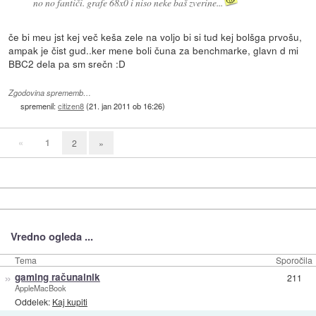
no no fantiči. grafe 68x0 i niso neke baš zverine...
če bi meu jst kej več keša zele na voljo bi si tud kej bolšga prvošu,
ampak je čist gud..ker mene boli čuna za benchmarke, glavn d mi
BBC2 dela pa sm srečn :D
Zgodovina sprememb…
spremenil:
citizen8
(
21. jan 2011 ob 16:26
)
«
1
2
»
Vredno ogleda ...
Tema
Sporočila
»
gaming računalnik
211
AppleMacBook
Oddelek:
Kaj kupiti