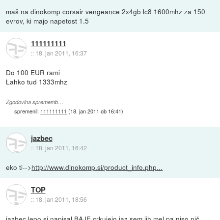
maš na dinokomp corsair vengeance 2x4gb lc8 1600mhz za 150
evrov, ki majo napetost 1.5
111111111
::
18. jan 2011, 16:37
Do 100 EUR rami
Lahko tud 1333mhz
Zgodovina sprememb…
spremenil:
111111111
(
18. jan 2011 ob 16:41
)
jazbec
::
18. jan 2011, 16:42
eko ti-->
http://www.dinokomp.si/product_info.php...
TOP
::
18. jan 2011, 18:56
jazbec lepo si napisal BAJE crkujejo,jaz sem jih mel pa niso nič