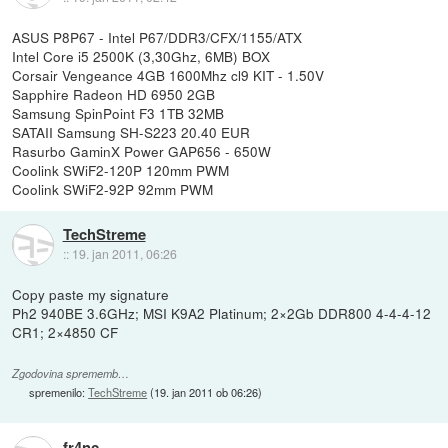
ASUS P8P67 - Intel P67/DDR3/CFX/1155/ATX
Intel Core i5 2500K (3,30Ghz, 6MB) BOX
Corsair Vengeance 4GB 1600Mhz cl9 KIT - 1.50V
Sapphire Radeon HD 6950 2GB
Samsung SpinPoint F3 1TB 32MB
SATAII Samsung SH-S223 20.40 EUR
Rasurbo GaminX Power GAP656 - 650W
Coolink SWiF2-120P 120mm PWM
Coolink SWiF2-92P 92mm PWM
TechStreme
::
19. jan 2011, 06:26
Copy paste my signature
Ph2 940BE 3.6GHz; MSI K9A2 Platinum; 2×2Gb DDR800 4-4-4-12
CR1; 2×4850 CF
Zgodovina sprememb…
spremenilo:
TechStreme
(
19. jan 2011 ob 06:26
)
fr4nc