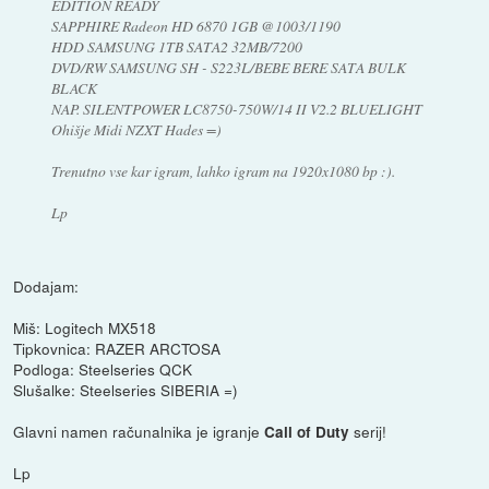
EDITION READY
SAPPHIRE Radeon HD 6870 1GB @1003/1190
HDD SAMSUNG 1TB SATA2 32MB/7200
DVD/RW SAMSUNG SH - S223L/BEBE BERE SATA BULK
BLACK
NAP. SILENTPOWER LC8750-750W/14 II V2.2 BLUELIGHT
Ohišje Midi NZXT Hades =)
Trenutno vse kar igram, lahko igram na 1920x1080 bp :).
Lp
Dodajam:
Miš: Logitech MX518
Tipkovnica: RAZER ARCTOSA
Podloga: Steelseries QCK
Slušalke: Steelseries SIBERIA =)
Glavni namen računalnika je igranje
serij!
Call of Duty
Lp