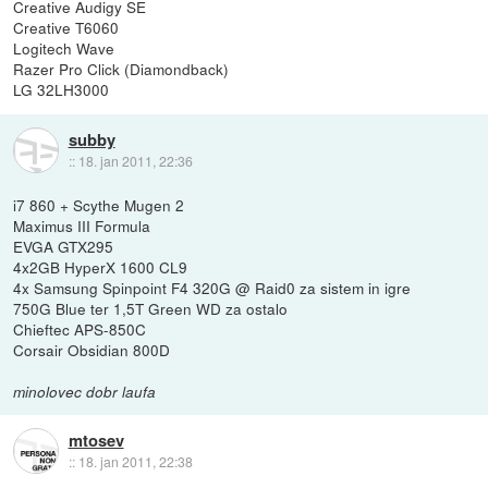
Creative Audigy SE
Creative T6060
Logitech Wave
Razer Pro Click (Diamondback)
LG 32LH3000
subby
::
18. jan 2011, 22:36
i7 860 + Scythe Mugen 2
Maximus III Formula
EVGA GTX295
4x2GB HyperX 1600 CL9
4x Samsung Spinpoint F4 320G @ Raid0 za sistem in igre
750G Blue ter 1,5T Green WD za ostalo
Chieftec APS-850C
Corsair Obsidian 800D
minolovec dobr laufa
mtosev
::
18. jan 2011, 22:38