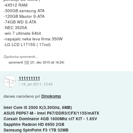
-4X512 RAM
-300GB samsung ATA
-120GB Maxtor S-ATA
-74GB WD S-ATA
-NEC 3520A
-win 7 ultimate 64bit
-napajalc neka leva firma 350W
-LG LCD L1715S ( 17col)
Zgodovina sprememb…
spremenil:
Riff
(
21. dec 2010 ob 16:24
)
111111111
::
18. jan 2011, 13:49
danes naročeno pri
Dinokomp
Intel Core i5 2500 K(3,30Ghz, 6MB)
ASUS P8P67-M - Intel P67/DDR3/CFX/1155/mATX
Corsair Dominator 4GB 1600Mhz cl7 KIT - 1.65V
Sapphire Radeon HD 6950 2GB
Samsung SpinPoint F3 1TB 32MB