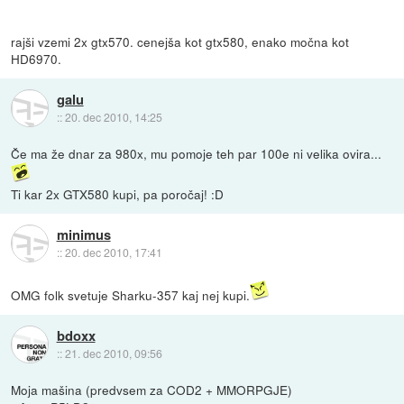
rajši vzemi 2x gtx570. cenejša kot gtx580, enako močna kot
HD6970.
galu
::
20. dec 2010, 14:25
Če ma že dnar za 980x, mu pomoje teh par 100e ni velika ovira...
Ti kar 2x GTX580 kupi, pa poročaj! :D
minimus
::
20. dec 2010, 17:41
OMG folk svetuje Sharku-357 kaj nej kupi.
bdoxx
::
21. dec 2010, 09:56
Moja mašina (predvsem za COD2 + MMORPGJE)