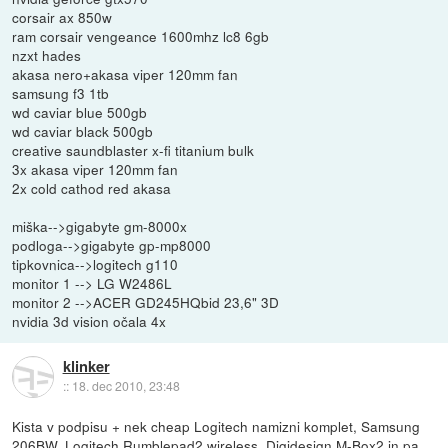
corsair ax 850w
ram corsair vengeance 1600mhz lc8 6gb
nzxt hades
akasa nero+akasa viper 120mm fan
samsung f3 1tb
wd caviar blue 500gb
wd caviar black 500gb
creative saundblaster x-fi titanium bulk
3x akasa viper 120mm fan
2x cold cathod red akasa
miška-->gigabyte gm-8000x
podloga-->gigabyte gp-mp8000
tipkovnica-->logitech g110
monitor 1 --> LG W2486L
monitor 2 -->ACER GD245HQbid 23,6" 3D
nvidia 3d vision očala 4x
klinker
::
18. dec 2010, 23:48
Kista v podpisu + nek cheap Logitech namizni komplet, Samsung
206BW, Logitech Rumblepad2 wireless, Digidesign M-Box2 in pa