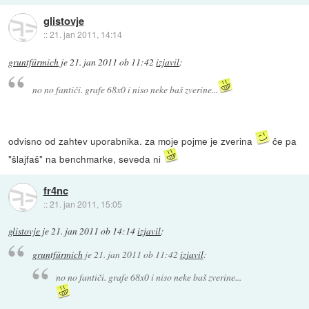
glistovje
::
21. jan 2011, 14:14
gruntfürmich
je
21. jan 2011 ob 11:42
izjavil
:
no no fantiči. grafe 68x0 i niso neke baš zverine...
odvisno od zahtev uporabnika. za moje pojme je zverina
če pa
"šlajfaš" na benchmarke, seveda ni
fr4nc
::
21. jan 2011, 15:05
glistovje
je
21. jan 2011 ob 14:14
izjavil
:
gruntfürmich
je
21. jan 2011 ob 11:42
izjavil
:
no no fantiči. grafe 68x0 i niso neke baš zverine...