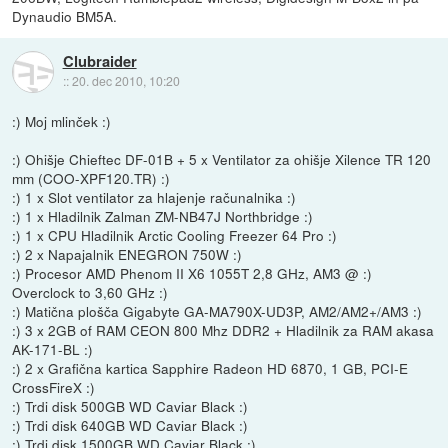
Dynaudio BM5A.
Clubraider
::
20. dec 2010, 10:20
:) Moj mlinček :)
:) Ohišje Chieftec DF-01B + 5 x Ventilator za ohišje Xilence TR 120
mm (COO-XPF120.TR) :)
:) 1 x Slot ventilator za hlajenje računalnika :)
:) 1 x Hladilnik Zalman ZM-NB47J Northbridge :)
:) 1 x CPU Hladilnik Arctic Cooling Freezer 64 Pro :)
:) 2 x Napajalnik ENEGRON 750W :)
:) Procesor AMD Phenom II X6 1055T 2,8 GHz, AM3 @ :)
Overclock to 3,60 GHz :)
:) Matična plošča Gigabyte GA-MA790X-UD3P, AM2/AM2+/AM3 :)
:) 3 x 2GB of RAM CEON 800 Mhz DDR2 + Hladilnik za RAM akasa
AK-171-BL :)
:) 2 x Grafična kartica Sapphire Radeon HD 6870, 1 GB, PCI-E
CrossFireX :)
:) Trdi disk 500GB WD Caviar Black :)
:) Trdi disk 640GB WD Caviar Black :)
:) Trdi disk 1500GB WD Caviar Black :)