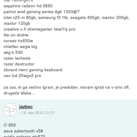
sapphire radeon hd 5850
patriot amd gaming series 4gb 1333@7
intel x25-m 80gb, samsung f3 1tb, seagate 400gb, maxtor 200gb,
maxtor 120gb
creative x-fi xtremegamer fatal1ty pro
lite-on dvdrw
corsair hx650w
chieftec aegis big
akg k 530
razer lachesis
razer destructor
zboard merc gaming keyboard
nec lcd 20wgx2 pro
za css, ki ga večino igram, je predober, moram igrati na v-sinc off,
drugače šteka...
jazbec
::
18. dec 2010, 21:21
i7-950
asus sabertooth x58
nvidia geforce gtx570