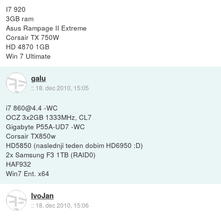
I7 920
3GB ram
Asus Rampage II Extreme
Corsair TX 750W
HD 4870 1GB
Win 7 Ultimate
galu
::
18. dec 2010, 15:05
i7 860@4.4 -WC
OCZ 3x2GB 1333MHz, CL7
Gigabyte P55A-UD7 -WC
Corsair TX850w
HD5850 (naslednji teden dobim HD6950 :D)
2x Samsung F3 1TB (RAID0)
HAF932
Win7 Ent. x64
IvoJan
::
18. dec 2010, 15:06