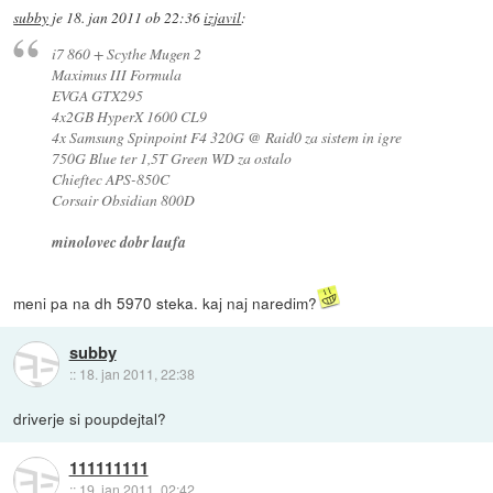
subby
je
18. jan 2011 ob 22:36
izjavil
:
i7 860 + Scythe Mugen 2
Maximus III Formula
EVGA GTX295
4x2GB HyperX 1600 CL9
4x Samsung Spinpoint F4 320G @ Raid0 za sistem in igre
750G Blue ter 1,5T Green WD za ostalo
Chieftec APS-850C
Corsair Obsidian 800D
minolovec dobr laufa
meni pa na dh 5970 steka. kaj naj naredim?
subby
::
18. jan 2011, 22:38
driverje si poupdejtal?
111111111
::
19. jan 2011, 02:42