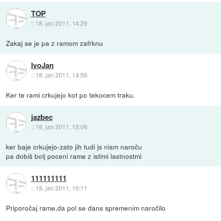
TOP
::
18. jan 2011, 14:29
Zakaj se je pa z ramom zafrknu
IvoJan
::
18. jan 2011, 14:56
Ker te rami crkujejo kot po tekocem traku.
jazbec
::
18. jan 2011, 15:06
ker baje crkujejo-zato jih tudi js nism naroču
pa dobiš bolj poceni rame z istimi lastnostmi
111111111
::
18. jan 2011, 16:11
Priporočaj rame,da pol se dans spremenim naročilo