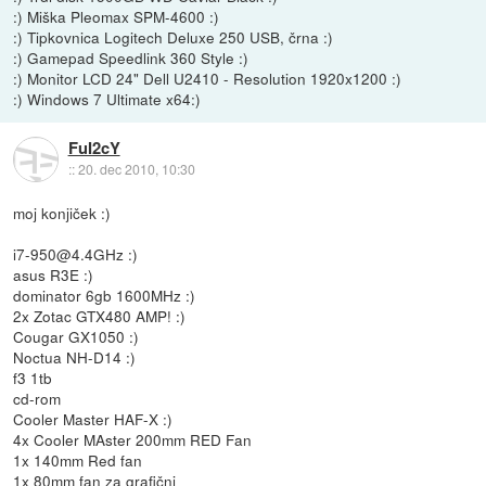
:) Miška Pleomax SPM-4600 :)
:) Tipkovnica Logitech Deluxe 250 USB, črna :)
:) Gamepad Speedlink 360 Style :)
:) Monitor LCD 24" Dell U2410 - Resolution 1920x1200 :)
:) Windows 7 Ultimate x64:)
FuI2cY
::
20. dec 2010, 10:30
moj konjiček :)
i7-950@4.4GHz :)
asus R3E :)
dominator 6gb 1600MHz :)
2x Zotac GTX480 AMP! :)
Cougar GX1050 :)
Noctua NH-D14 :)
f3 1tb
cd-rom
Cooler Master HAF-X :)
4x Cooler MAster 200mm RED Fan
1x 140mm Red fan
1x 80mm fan za grafični