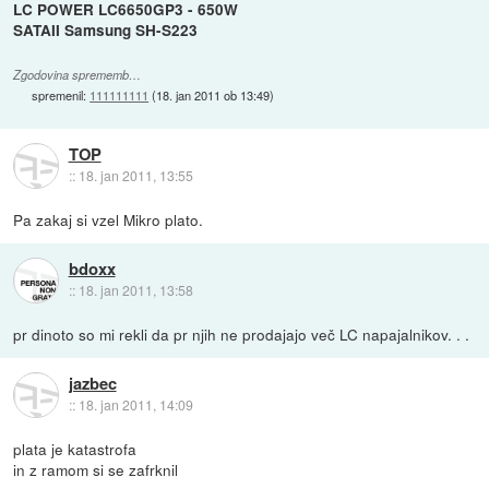
LC POWER LC6650GP3 - 650W
SATAII Samsung SH-S223
Zgodovina sprememb…
spremenil:
111111111
(
18. jan 2011 ob 13:49
)
TOP
::
18. jan 2011, 13:55
Pa zakaj si vzel Mikro plato.
bdoxx
::
18. jan 2011, 13:58
pr dinoto so mi rekli da pr njih ne prodajajo več LC napajalnikov. . .
jazbec
::
18. jan 2011, 14:09
plata je katastrofa
in z ramom si se zafrknil