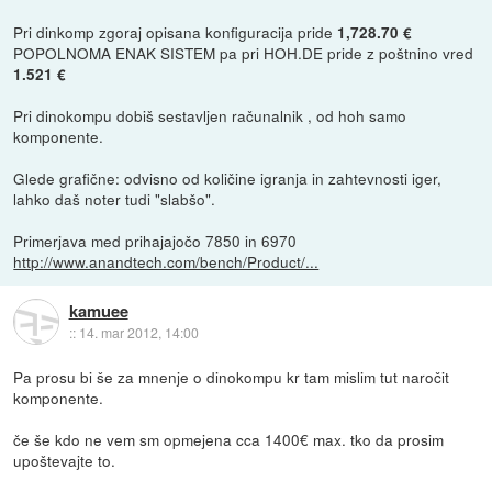
Pri dinkomp zgoraj opisana konfiguracija pride
1,728.70 €
POPOLNOMA ENAK SISTEM pa pri HOH.DE pride z poštnino vred
1.521 €
Pri dinokompu dobiš sestavljen računalnik , od hoh samo
komponente.
Glede grafične: odvisno od količine igranja in zahtevnosti iger,
lahko daš noter tudi "slabšo".
Primerjava med prihajajočo 7850 in 6970
http://www.anandtech.com/bench/Product/...
kamuee
::
14. mar 2012, 14:00
Pa prosu bi še za mnenje o dinokompu kr tam mislim tut naročit
komponente.
če še kdo ne vem sm opmejena cca 1400€ max. tko da prosim
upoštevajte to.