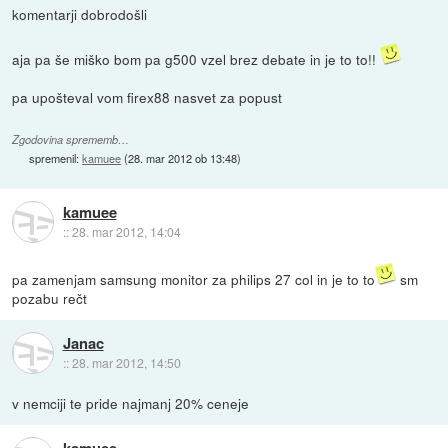
komentarji dobrodošli
aja pa še miško bom pa g500 vzel brez debate in je to to!!
pa upošteval vom firex88 nasvet za popust
Zgodovina sprememb…
spremenil:
kamuee
(
28. mar 2012 ob 13:48
)
kamuee
::
28. mar 2012, 14:04
pa zamenjam samsung monitor za philips 27 col in je to to
sm
pozabu rečt
Janac
::
28. mar 2012, 14:50
v nemciji te pride najmanj 20% ceneje
kamuee