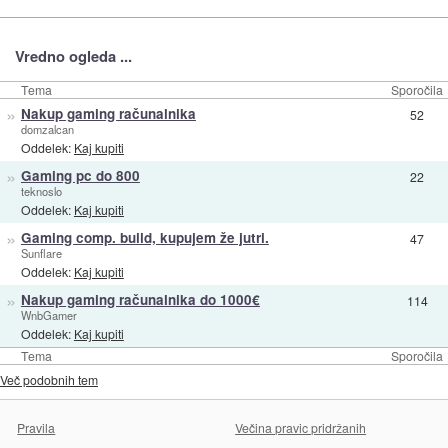
Vredno ogleda ...
Tema
Sporočila
»
Nakup gaming računalnika
52
domzalcan
Oddelek:
Kaj kupiti
»
Gaming pc do 800
22
teknoslo
Oddelek:
Kaj kupiti
»
Gaming comp. build, kupujem že jutri.
47
Sunflare
Oddelek:
Kaj kupiti
»
Nakup gaming računalnika do 1000€
114
WnbGamer
Oddelek:
Kaj kupiti
Tema
Sporočila
Več podobnih tem
Pravila
Večina pravic pridržanih