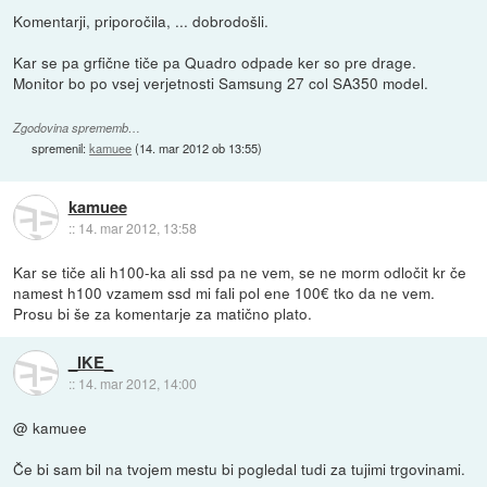
Komentarji, priporočila, ... dobrodošli.
Kar se pa grfične tiče pa Quadro odpade ker so pre drage.
Monitor bo po vsej verjetnosti Samsung 27 col SA350 model.
Zgodovina sprememb…
spremenil:
kamuee
(
14. mar 2012 ob 13:55
)
kamuee
::
14. mar 2012, 13:58
Kar se tiče ali h100-ka ali ssd pa ne vem, se ne morm odločit kr če
namest h100 vzamem ssd mi fali pol ene 100€ tko da ne vem.
Prosu bi še za komentarje za matično plato.
_IKE_
::
14. mar 2012, 14:00
@ kamuee
Če bi sam bil na tvojem mestu bi pogledal tudi za tujimi trgovinami.