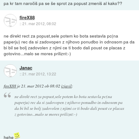
pa kr tam naročiš pa se še sprot za popust zmeniš al kako??
fireX88
::
21. mar 2012, 08:02
ne direkt rect za popust,sele potem ko bota sestavla pc(na
paperju) rec da si zadovopen z njihovo ponudbo in odnosom pa da
bi bil se bolj zadovolen z njimi ce ti bodo dali poust ce placas z
gotovino...malo se mores priliznt:-)
Janac
::
21. mar 2012, 13:22
fireX88
je
21. mar 2012 ob 08:02
izjavil
:
ne direkt rect za popust,sele potem ko bota sestavla pc(na
paperju) rec da si zadovopen z njihovo ponudbo in odnosom pa
da bi bil se bolj zadovolen z njimi ce ti bodo dali poust ce placas
z gotovino...malo se mores priliznt:-)
hehe