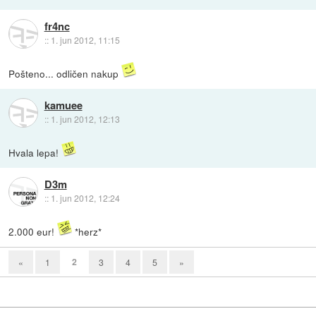
fr4nc
::
1. jun 2012, 11:15
Pošteno... odličen nakup
kamuee
::
1. jun 2012, 12:13
Hvala lepa!
D3m
::
1. jun 2012, 12:24
2.000 eur!
*herz*
2
«
1
3
4
5
»