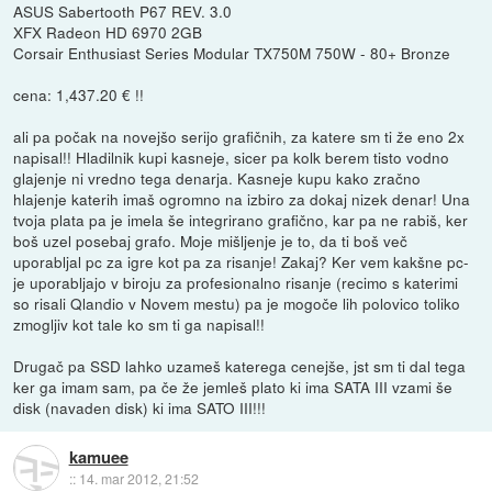
ASUS Sabertooth P67 REV. 3.0
XFX Radeon HD 6970 2GB
Corsair Enthusiast Series Modular TX750M 750W - 80+ Bronze
cena: 1,437.20 € !!
ali pa počak na novejšo serijo grafičnih, za katere sm ti že eno 2x
napisal!! Hladilnik kupi kasneje, sicer pa kolk berem tisto vodno
glajenje ni vredno tega denarja. Kasneje kupu kako zračno
hlajenje katerih imaš ogromno na izbiro za dokaj nizek denar! Una
tvoja plata pa je imela še integrirano grafično, kar pa ne rabiš, ker
boš uzel posebaj grafo. Moje mišljenje je to, da ti boš več
uporabljal pc za igre kot pa za risanje! Zakaj? Ker vem kakšne pc-
je uporabljajo v biroju za profesionalno risanje (recimo s katerimi
so risali Qlandio v Novem mestu) pa je mogoče lih polovico toliko
zmogljiv kot tale ko sm ti ga napisal!!
Drugač pa SSD lahko uzameš katerega cenejše, jst sm ti dal tega
ker ga imam sam, pa če že jemleš plato ki ima SATA III vzami še
disk (navaden disk) ki ima SATO III!!!
kamuee
::
14. mar 2012, 21:52