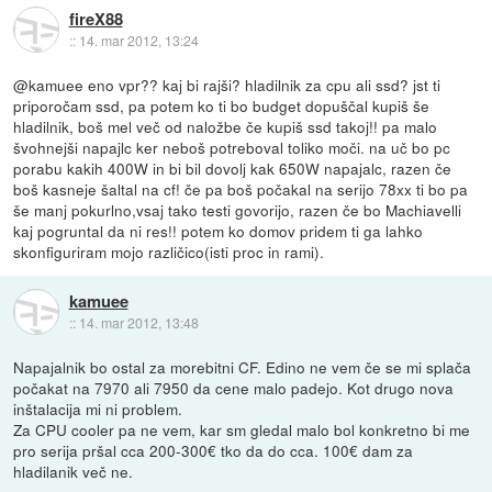
fireX88
::
14. mar 2012, 13:24
@kamuee eno vpr?? kaj bi rajši? hladilnik za cpu ali ssd? jst ti
priporočam ssd, pa potem ko ti bo budget dopuščal kupiš še
hladilnik, boš mel več od naložbe če kupiš ssd takoj!! pa malo
švohnejši napajlc ker neboš potreboval toliko moči. na uč bo pc
porabu kakih 400W in bi bil dovolj kak 650W napajalc, razen če
boš kasneje šaltal na cf! če pa boš počakal na serijo 78xx ti bo pa
še manj pokurlno,vsaj tako testi govorijo, razen če bo Machiavelli
kaj pogruntal da ni res!! potem ko domov pridem ti ga lahko
skonfiguriram mojo različico(isti proc in rami).
kamuee
::
14. mar 2012, 13:48
Napajalnik bo ostal za morebitni CF. Edino ne vem če se mi splača
počakat na 7970 ali 7950 da cene malo padejo. Kot drugo nova
inštalacija mi ni problem.
Za CPU cooler pa ne vem, kar sm gledal malo bol konkretno bi me
pro serija pršal cca 200-300€ tko da do cca. 100€ dam za
hladilanik več ne.