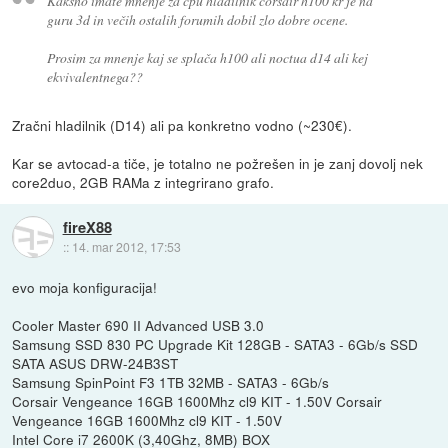
Kakšno imate mnenje za cpu hladilnik corsair h100 kr je na
guru 3d in večih ostalih forumih dobil zlo dobre ocene.
Prosim za mnenje kaj se splača h100 ali noctua d14 ali kej
ekvivalentnega??
Zračni hladilnik (D14) ali pa konkretno vodno (~230€).
Kar se avtocad-a tiče, je totalno ne požrešen in je zanj dovolj nek
core2duo, 2GB RAMa z integrirano grafo.
fireX88
::
14. mar 2012, 17:53
evo moja konfiguracija!
Cooler Master 690 II Advanced USB 3.0
Samsung SSD 830 PC Upgrade Kit 128GB - SATA3 - 6Gb/s SSD
SATA ASUS DRW-24B3ST
Samsung SpinPoint F3 1TB 32MB - SATA3 - 6Gb/s
Corsair Vengeance 16GB 1600Mhz cl9 KIT - 1.50V Corsair
Vengeance 16GB 1600Mhz cl9 KIT - 1.50V
Intel Core i7 2600K (3,40Ghz, 8MB) BOX