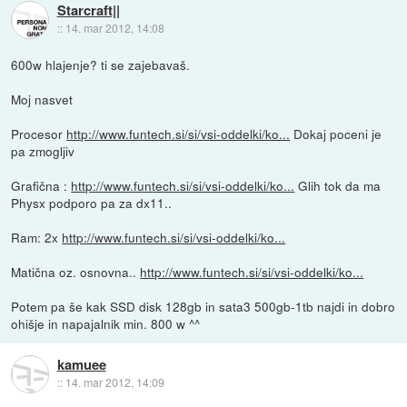
Starcraft||
::
14. mar 2012, 14:08
600w hlajenje? ti se zajebavaš.
Moj nasvet
Procesor
http://www.funtech.si/si/vsi-oddelki/ko...
Dokaj poceni je
pa zmogljiv
Grafična :
http://www.funtech.si/si/vsi-oddelki/ko...
Glih tok da ma
Physx podporo pa za dx11..
Ram: 2x
http://www.funtech.si/si/vsi-oddelki/ko...
Matična oz. osnovna..
http://www.funtech.si/si/vsi-oddelki/ko...
Potem pa še kak SSD disk 128gb in sata3 500gb-1tb najdi in dobro
ohišje in napajalnik min. 800 w ^^
kamuee
::
14. mar 2012, 14:09