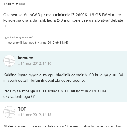
1400€ z ssd!
Osnova za AutoCAD pr men minimalc i7 2600K, 16 GB RAM-a, ter
konkretna grafa da lahk laufa 2-3 monitorje vse ostalo stvar debate
:)
Zgodovina sprememb…
spremenil:
kamuee
(
14. mar 2012 ob 14:16
)
kamuee
::
14. mar 2012, 14:40
Kakšno imate mnenje za cpu hladilnik corsair h100 kr je na guru 3d
in večih ostalih forumih dobil zlo dobre ocene.
Prosim za mnenje kaj se splača h100 ali noctua d14 ali kej
ekvivalentnega??
TOP
::
14. mar 2012, 14:48
Mislim da sem ti že povedali,da za 50e več dobiš konkretno vodno