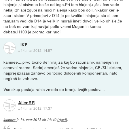
hlajenje,ki bistveno bolše od tega.Pri tem hlajenju ,čez čas vode
nekaj izhlapi zgubi na moči hlajenja,kako boš dolil,nikakor ker je
zaprt sistem.V primerjavi z D14 je po kvaliteti hlajenja sta si tam
tam,sam vedi da D14 je velik in moraš imeti dovolj veliko ohišje.če
ne boš ne vem kaj navijal potle vzemi Mugen in konec
debate.H100 je prdrag kar nudi.
_IKE_
::
14. mar 2012, 14:57
kamuee....prvo točno definiraj za kaj bo računalnik namenjen in
cenovni razred. Sedaj omenjaš že vodno hlajenje, CF /SLi sistem,
najprej izražaš zahtevo po točno določenih komponentah, nato
negiraš te zahteve.
Vse skup postaja rahla zmeda ob branju tvojih postov....
AlienRR
::
14. mar 2012, 17:37
kamuee
je
14. mar 2012 ob 14:40
izjavil
: