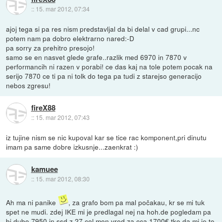
::
15. mar 2012, 07:34
ajoj tega si pa res nism predstavljal da bi delal v cad grupi...nc
potem nam pa dobro elektrarno nared:-D
pa sorry za prehitro presojo!
samo se en nasvet glede grafe..razlik med 6970 in 7870 v
performancih ni razen v porabi! ce das kaj na tole potem pocak na
serijo 7870 ce ti pa ni tolk do tega pa tudi z starejso generacijo
nebos zgresu!
fireX88
::
15. mar 2012, 07:43
iz tujine nism se nic kupoval kar se tice rac komponent,pri dinutu
imam pa same dobre izkusnje...zaenkrat :)
kamuee
::
15. mar 2012, 08:30
Ah ma ni panike
, za grafo bom pa mal počakau, kr se mi tuk
spet ne mudi. zdej IKE mi je predlagal nej na hoh.de pogledam pa
bi dubo 7950 in ssd z 27 col mon vred za cca 1700€ tko da mi je to