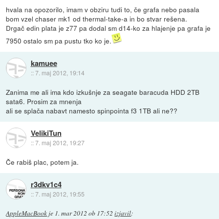
hvala na opozorilo, imam v obziru tudi to, če grafa nebo pasala
bom vzel chaser mk1 od thermal-take-a in bo stvar rešena.
Drgač edin plata je z77 pa dodal sm d14-ko za hlajenje pa grafa je
7950 ostalo sm pa pustu tko ko je.
kamuee
::
7. maj 2012, 19:14
Zanima me ali ima kdo izkušnje za seagate baracuda HDD 2TB
sata6. Prosim za mnenja
ali se splača nabavt namesto spinpointa f3 1TB ali ne??
VelikiTun
::
7. maj 2012, 19:27
Če rabiš plac, potem ja.
r3dkv1c4
::
7. maj 2012, 19:55
AppleMacBook
je
1. mar 2012 ob 17:52
izjavil
: