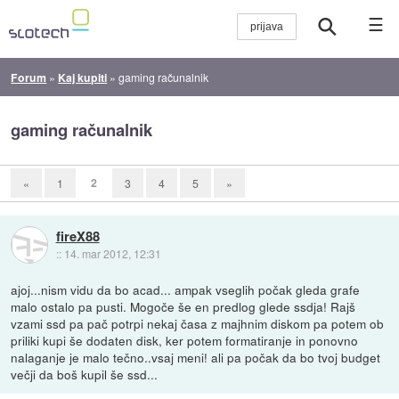
☰
Forum
»
Kaj kupiti
»
gaming računalnik
gaming računalnik
2
«
1
3
4
5
»
fireX88
::
14. mar 2012, 12:31
ajoj...nism vidu da bo acad... ampak vseglih počak gleda grafe
malo ostalo pa pusti. Mogoče še en predlog glede ssdja! Rajš
vzami ssd pa pač potrpi nekaj časa z majhnim diskom pa potem ob
priliki kupi še dodaten disk, ker potem formatiranje in ponovno
nalaganje je malo tečno..vsaj meni! ali pa počak da bo tvoj budget
večji da boš kupil še ssd...