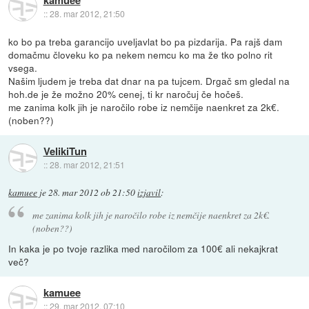
::
28. mar 2012, 21:50
ko bo pa treba garancijo uveljavlat bo pa pizdarija. Pa rajš dam
domačmu človeku ko pa nekem nemcu ko ma že tko polno rit
vsega.
Našim ljudem je treba dat dnar na pa tujcem. Drgač sm gledal na
hoh.de je že možno 20% cenej, ti kr naročuj če hočeš.
me zanima kolk jih je naročilo robe iz nemčije naenkret za 2k€.
(noben??)
VelikiTun
::
28. mar 2012, 21:51
kamuee
je
28. mar 2012 ob 21:50
izjavil
:
me zanima kolk jih je naročilo robe iz nemčije naenkret za 2k€.
(noben??)
In kaka je po tvoje razlika med naročilom za 100€ ali nekajkrat
več?
kamuee
::
29. mar 2012, 07:10