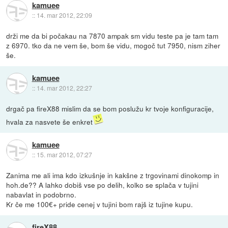
kamuee
::
14. mar 2012, 22:09
drži me da bi počakau na 7870 ampak sm vidu teste pa je tam tam
z 6970. tko da ne vem še, bom še vidu, mogoč tut 7950, nism ziher
še.
kamuee
::
14. mar 2012, 22:27
drgač pa fireX88 mislim da se bom poslužu kr tvoje konfiguracije,
hvala za nasvete še enkret
kamuee
::
15. mar 2012, 07:27
Zanima me ali ima kdo izkušnje in kakšne z trgovinami dinokomp in
hoh.de?? A lahko dobiš vse po delih, kolko se splača v tujini
nabavlat in podobrno.
Kr če me 100€+ pride cenej v tujini bom rajš iz tujine kupu.
fireX88