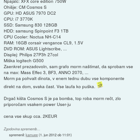
Npajalc: XFX core edition 750W
Ohišje: CM Cosmos S
GPU: HD ASUS 7970 DC2
CPU: i7 3770K
SSD: Samsung 830 128GB
HDD: samsung Spinpoint F3 1TB
CPU Cooler: Noctua NH-C14
RAM: 16GB corsair vengance CL9, 1.5V
DVD ROM: ASUS Lightscribe, ...
Displej: Philips 27P3h 27col
Miška logitech G500
Zaenkret prezadovoln, sam grafo morm naštimat, da sprobam vse
na max: Mass Effec 3, BF3, ANNO 2070, ...
Morm pa pohvalt dinota, v enem tednu dubu vse komponente
direkt na dom, svaka čast. Vse laufa ko puška.
Drgač kišta Cosmos S je pa bomba, top roba morm rečt, zlo
priporočam vsakem power User-ju
cena vse skup cca. 2KEUR
Zgodovina sprememb…
spremenil:
kamuee
(
1. jun 2012 ob 11:01
)