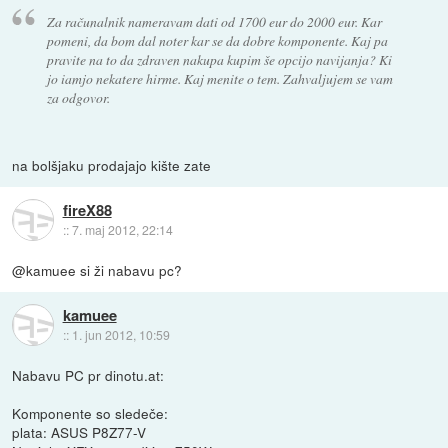
Za računalnik nameravam dati od 1700 eur do 2000 eur. Kar
pomeni, da bom dal noter kar se da dobre komponente. Kaj pa
pravite na to da zdraven nakupa kupim še opcijo navijanja? Ki
jo iamjo nekatere hirme. Kaj menite o tem. Zahvaljujem se vam
za odgovor.
na bolšjaku prodajajo kište zate
fireX88
::
7. maj 2012, 22:14
@kamuee si ži nabavu pc?
kamuee
::
1. jun 2012, 10:59
Nabavu PC pr dinotu.at:
Komponente so sledeče:
plata: ASUS P8Z77-V