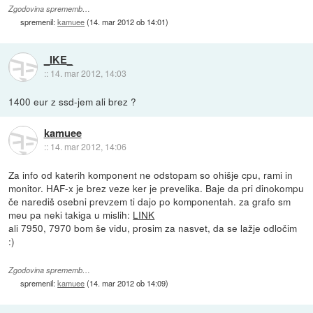
Zgodovina sprememb…
spremenil:
kamuee
(
14. mar 2012 ob 14:01
)
_IKE_
::
14. mar 2012, 14:03
1400 eur z ssd-jem ali brez ?
kamuee
::
14. mar 2012, 14:06
Za info od katerih komponent ne odstopam so ohišje cpu, rami in
monitor. HAF-x je brez veze ker je prevelika. Baje da pri dinokompu
če narediš osebni prevzem ti dajo po komponentah. za grafo sm
meu pa neki takiga u mislih:
LINK
ali 7950, 7970 bom še vidu, prosim za nasvet, da se lažje odločim
:)
Zgodovina sprememb…
spremenil:
kamuee
(
14. mar 2012 ob 14:09
)