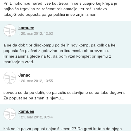
Pri Dinokompu naredi vse kot treba in če slučajno kej krepa je
najbolša trgovina za reševat reklamacije,ker reši zadevo
takoj.Glede popusta pa ga pokliči in se znjim zmeni.
kamuee
::
20. mar 2012, 13:52
a se da dobit pr dinokompu po delih nov komp, pa kolk da kej
popusta če plačaš z gotovino na licu mesta ob prevzemu.
Kr me zanima glede na to, da bom vzel komplet pr njemu z
monitorjem vred.
Janac
::
20. mar 2012, 13:55
seveda se da po delih, ce pa zelis sestavljeno se pa tako dogovris.
Za popust se pa zmeni z njemu...
kamuee
::
21. mar 2012, 07:44
kak se je pa za popust najbolš zment?? Da greš kr tam do njega