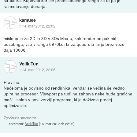
struktura. Kupovati kartice profesionalnega ranga za to pa je
razmetavanje denarja.
kamuee
::
14. mar 2012, 22:02
mišleno je za 2D in 3D v 3Ds Max-u, kak render ampak nič
posebnga, vse v rangu 6970ke, kr za quadrota mi je brez veze
daja 1000€.
VelikiTun
::
14. mar 2012, 22:06
Pravilno.
Načeloma je odvisno od rendirnika, vendar se večina še vedno
upira na procesor. Viewport pa tudi ne zahteva neke hude grafične
moči - sploh v novi verziji programa, ki je doživela precej
optimizacije.
Zgodovina sprememb…
spremenil:
VelikiTun
(
14. mar 2012 ob 22:06
)