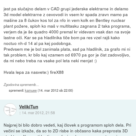
jest pa slučajno delam v CAD grupi jederske elektrarne in delamo
3d model elektrarne z cevovodi in vsem kr spada zravn mamo pa
mašine za 8 čukov kos tol za nfo in vem kolk en Bentley nuclear
plant požere, sploh ko maš v multitasku zagnana 2 taka programa,
verjem da je še quadro 4000 premal kr videvam vsak dan na svoje
lastne oči. Kar se pa hladilnika tiče bom pa res vzel rajš kako
noctuo nh-d 14 al pa kej podobnga.
Predvsem me je bol zanimala plata, ssd pa hladilnik, za grafo mi ni
tak problem, kr bilo kaj vzamem od 6970 pa gor je čist zadovoljivo,
da mi nebo treba na vsake pol leta neki menjat :)
Hvala lepa za nasvete:) fireX88
Zgodovina sprememb…
spremenil:
kamuee
(
14. mar 2012 ob 22:00
)
VelikiTun
::
14. mar 2012, 21:58
Najprej bi bilo dobro vedeti, kaj človek s programom sploh dela. Pri
večini se izkaže, da so to 2D risbe in občasno kaka preprosta 3D