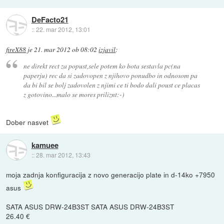
DeFacto21
::
22. mar 2012, 13:01
fireX88
je
21. mar 2012 ob 08:02
izjavil
:
ne direkt rect za popust,sele potem ko bota sestavla pc(na
paperju) rec da si zadovopen z njihovo ponudbo in odnosom pa
da bi bil se bolj zadovolen z njimi ce ti bodo dali poust ce placas
z gotovino...malo se mores priliznt:-)
Dober nasvet
kamuee
::
28. mar 2012, 13:43
moja zadnja konfiguracija z novo generacijo plate in d-14ko +7950
asus
SATA ASUS DRW-24B3ST SATA ASUS DRW-24B3ST
26.40 €