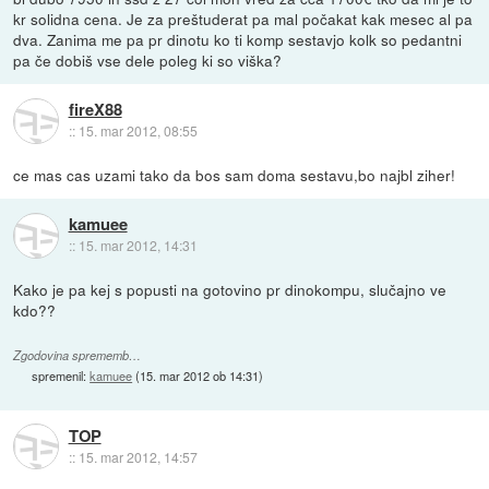
kr solidna cena. Je za preštuderat pa mal počakat kak mesec al pa
dva. Zanima me pa pr dinotu ko ti komp sestavjo kolk so pedantni
pa če dobiš vse dele poleg ki so viška?
fireX88
::
15. mar 2012, 08:55
ce mas cas uzami tako da bos sam doma sestavu,bo najbl ziher!
kamuee
::
15. mar 2012, 14:31
Kako je pa kej s popusti na gotovino pr dinokompu, slučajno ve
kdo??
Zgodovina sprememb…
spremenil:
kamuee
(
15. mar 2012 ob 14:31
)
TOP
::
15. mar 2012, 14:57