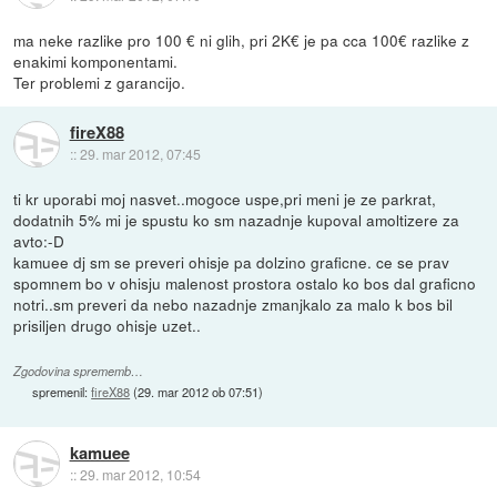
ma neke razlike pro 100 € ni glih, pri 2K€ je pa cca 100€ razlike z
enakimi komponentami.
Ter problemi z garancijo.
fireX88
::
29. mar 2012, 07:45
ti kr uporabi moj nasvet..mogoce uspe,pri meni je ze parkrat,
dodatnih 5% mi je spustu ko sm nazadnje kupoval amoltizere za
avto:-D
kamuee dj sm se preveri ohisje pa dolzino graficne. ce se prav
spomnem bo v ohisju malenost prostora ostalo ko bos dal graficno
notri..sm preveri da nebo nazadnje zmanjkalo za malo k bos bil
prisiljen drugo ohisje uzet..
Zgodovina sprememb…
spremenil:
fireX88
(
29. mar 2012 ob 07:51
)
kamuee
::
29. mar 2012, 10:54