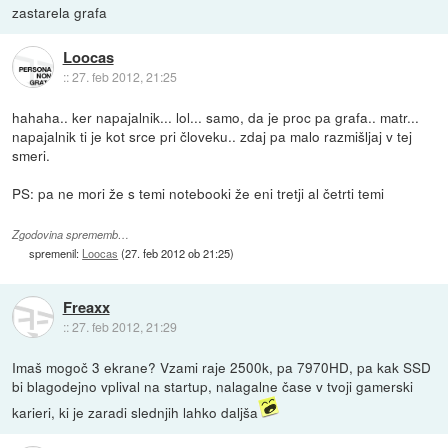
zastarela grafa
Loocas
::
27. feb 2012, 21:25
hahaha.. ker napajalnik... lol... samo, da je proc pa grafa.. matr...
napajalnik ti je kot srce pri človeku.. zdaj pa malo razmišljaj v tej
smeri.
PS: pa ne mori že s temi notebooki že eni tretji al četrti temi
Zgodovina sprememb…
spremenil:
Loocas
(
27. feb 2012 ob 21:25
)
Freaxx
::
27. feb 2012, 21:29
Imaš mogoč 3 ekrane? Vzami raje 2500k, pa 7970HD, pa kak SSD
bi blagodejno vplival na startup, nalagalne čase v tvoji gamerski
karieri, ki je zaradi slednjih lahko daljša