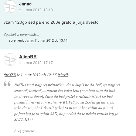
Janac
::
1. mar 2012, 13:13
vzam 120gb ssd pa eno 200e grafo a jurja dvesto
Zgodovina sprememb…
spremenil:
Janac
(
1. mar 2012 ob 13:14
)
AlienRR
::
1. mar 2012, 17:17
fireX88
je
1. mar 2012 ob 12:35
izjavil
:
NikTus jst ti najprej priporčam da si kupiš pc do 1k€, ga najprej
spoznaš, testiraš,.... potem čes kako leto (eno leto zato da boš
imel reeees dovolj časa da boš prišel v račnalništvo) ko boš
poznal hardware in software KUPIŠ pc za 2k€ in ga naviješ,
tako da ga neboš skuril! zakaj to pišem? ker vidim da nimaš
pojma kaj je to sploh SSD, bog nedaj da te nekdo vpraša kaj je
SATA III??
brez zamere!