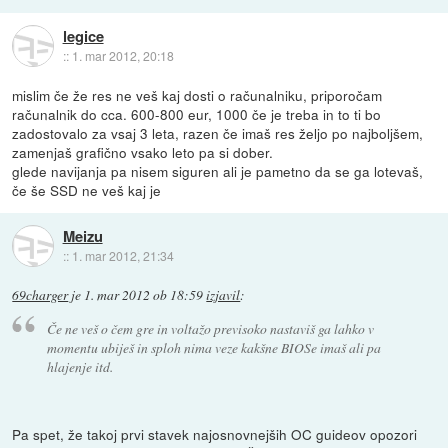
legice
::
1. mar 2012, 20:18
mislim če že res ne veš kaj dosti o računalniku, priporočam
računalnik do cca. 600-800 eur, 1000 če je treba in to ti bo
zadostovalo za vsaj 3 leta, razen če imaš res željo po najboljšem,
zamenjaš grafično vsako leto pa si dober.
glede navijanja pa nisem siguren ali je pametno da se ga lotevaš,
če še SSD ne veš kaj je
Meizu
::
1. mar 2012, 21:34
69charger
je
1. mar 2012 ob 18:59
izjavil
:
Če ne veš o čem gre in voltažo previsoko nastaviš ga lahko v
momentu ubiješ in sploh nima veze kakšne BIOSe imaš ali pa
hlajenje itd.
Pa spet, že takoj prvi stavek najosnovnejših OC guideov opozori