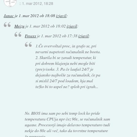
::
1. mar 2012, 18:28
Janac
je
1. mar 2012 ob 18:08
izjavil
:
Meizu
je
1. mar 2012 ob 18:02
izjavil
:
Freaxx
je
1. mar 2012 ob 17:38
izjavil
:
1.Če overvoltaš proc, in grafo se, pri
nevarni napetosti računalnik ne boota.
2. Skurila bi se zaradi temperatur, ki
pri dobrem hlajenju nebi mogle biti
(pre)visoke. 3. Pa če laufaš 24/7 je
dejansko najbolše za računalnik, če pa
si mislil 24/7 pod loadom, hja mal
težko bi to uspel ne? sploh pri igrah...
Ne. BIOS ima sam po sebi temp lock ko pride
temperatura CPUja npr čez 90c, se računalnik sam
ugasne. Procesorji imajo delavno temperaturo tudi
nekje do 80c ali več, tako da tovrstne temperature
še prenesejo.