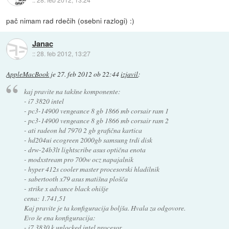
pač nimam rad rdečih (osebni razlogi) :)
Janac
::
28. feb 2012, 13:27
AppleMacBook
je
27. feb 2012 ob 22:44
izjavil
:
kaj pravite na takšne komponente:
- i7 3820 intel
- pc3-14900 vengeance 8 gb 1866 mb corsair ram 1
- pc3-14900 vengeance 8 gb 1866 mb corsair ram 2
- ati radeon hd 7970 2 gb grafična kartica
- hd204ui ecogreen 2000gb samsung trdi disk
- drw-24b3lt lightscribe asus optična enota
- modxstream pro 700w ocz napajalnik
- hyper 412s cooler master procesorski hladilnik
- sabertooth x79 asus matišna plošča
- strike x advance black ohišje
cena: 1.741,51
Kaj pravite je ta konfiguracija boljša. Hvala za odgovore.
Evo še ena konfiguracija:
- i7 3830 k unlocked intel procesor