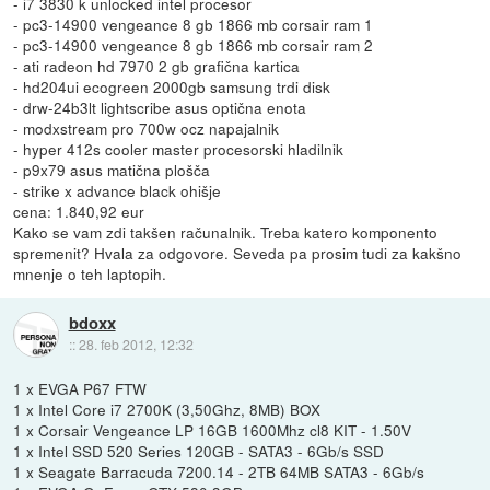
- i7 3830 k unlocked intel procesor
- pc3-14900 vengeance 8 gb 1866 mb corsair ram 1
- pc3-14900 vengeance 8 gb 1866 mb corsair ram 2
- ati radeon hd 7970 2 gb grafična kartica
- hd204ui ecogreen 2000gb samsung trdi disk
- drw-24b3lt lightscribe asus optična enota
- modxstream pro 700w ocz napajalnik
- hyper 412s cooler master procesorski hladilnik
- p9x79 asus matična plošča
- strike x advance black ohišje
cena: 1.840,92 eur
Kako se vam zdi takšen računalnik. Treba katero komponento
spremenit? Hvala za odgovore. Seveda pa prosim tudi za kakšno
mnenje o teh laptopih.
bdoxx
::
28. feb 2012, 12:32
1 x EVGA P67 FTW
1 x Intel Core i7 2700K (3,50Ghz, 8MB) BOX
1 x Corsair Vengeance LP 16GB 1600Mhz cl8 KIT - 1.50V
1 x Intel SSD 520 Series 120GB - SATA3 - 6Gb/s SSD
1 x Seagate Barracuda 7200.14 - 2TB 64MB SATA3 - 6Gb/s