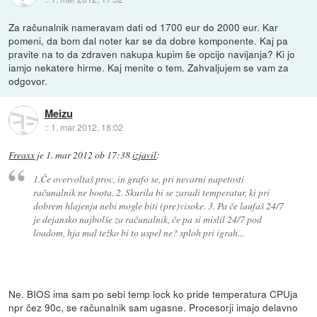
Za računalnik nameravam dati od 1700 eur do 2000 eur. Kar
pomeni, da bom dal noter kar se da dobre komponente. Kaj pa
pravite na to da zdraven nakupa kupim še opcijo navijanja? Ki jo
iamjo nekatere hirme. Kaj menite o tem. Zahvaljujem se vam za
odgovor.
Meizu
::
1. mar 2012, 18:02
Freaxx
je
1. mar 2012 ob 17:38
izjavil
:
1.Če overvoltaš proc, in grafo se, pri nevarni napetosti
računalnik ne boota. 2. Skurila bi se zaradi temperatur, ki pri
dobrem hlajenju nebi mogle biti (pre)visoke. 3. Pa če laufaš 24/7
je dejansko najbolše za računalnik, če pa si mislil 24/7 pod
loadom, hja mal težko bi to uspel ne? sploh pri igrah...
Ne. BIOS ima sam po sebi temp lock ko pride temperatura CPUja
npr čez 90c, se računalnik sam ugasne. Procesorji imajo delavno