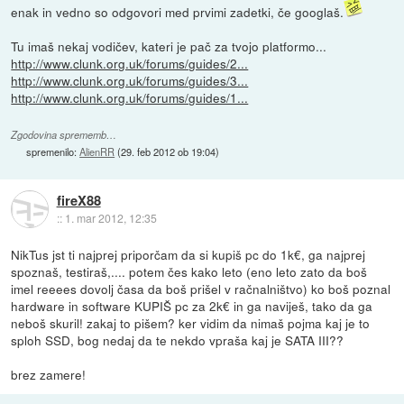
enak in vedno so odgovori med prvimi zadetki, če googlaš.
Tu imaš nekaj vodičev, kateri je pač za tvojo platformo...
http://www.clunk.org.uk/forums/guides/2...
http://www.clunk.org.uk/forums/guides/3...
http://www.clunk.org.uk/forums/guides/1...
Zgodovina sprememb…
spremenilo:
AlienRR
(
29. feb 2012 ob 19:04
)
fireX88
::
1. mar 2012, 12:35
NikTus jst ti najprej priporčam da si kupiš pc do 1k€, ga najprej
spoznaš, testiraš,.... potem čes kako leto (eno leto zato da boš
imel reeees dovolj časa da boš prišel v račnalništvo) ko boš poznal
hardware in software KUPIŠ pc za 2k€ in ga naviješ, tako da ga
neboš skuril! zakaj to pišem? ker vidim da nimaš pojma kaj je to
sploh SSD, bog nedaj da te nekdo vpraša kaj je SATA III??
brez zamere!