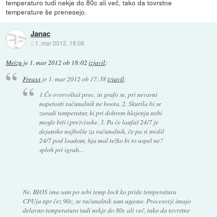
temperaturo tudi nekje do 80c ali več, tako da tovrstne
temperature še prenesejo.
Janac
::
1. mar 2012, 18:08
Meizu
je
1. mar 2012 ob 18:02
izjavil
:
Freaxx
je
1. mar 2012 ob 17:38
izjavil
:
1.Če overvoltaš proc, in grafo se, pri nevarni
napetosti računalnik ne boota. 2. Skurila bi se
zaradi temperatur, ki pri dobrem hlajenju nebi
mogle biti (pre)visoke. 3. Pa če laufaš 24/7 je
dejansko najbolše za računalnik, če pa si mislil
24/7 pod loadom, hja mal težko bi to uspel ne?
sploh pri igrah...
Ne. BIOS ima sam po sebi temp lock ko pride temperatura
CPUja npr čez 90c, se računalnik sam ugasne. Procesorji imajo
delavno temperaturo tudi nekje do 80c ali več, tako da tovrstne