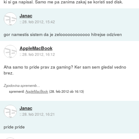
ki si ga napisal. Samo me pa zanima zakaj se koristi ssd disk.
Janac
::
28. feb 2012, 15:42
gor namestis sistem da je zeloooooooooooo hitrejse odziven
AppleMacBook
::
28. feb 2012, 16:12
Aha samo to pride prav za gaming? Ker sam sem gledal vedno
brez.
Zgodovina sprememb…
spremenil:
AppleMacBook
(
28. feb 2012 ob 16:13
)
Janac
::
28. feb 2012, 16:21
pride pride