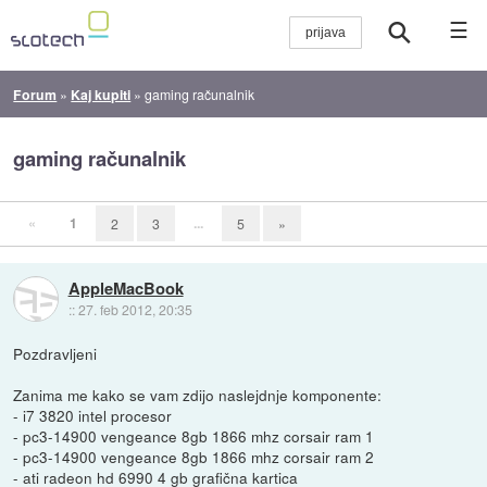
☰
Forum
»
Kaj kupiti
»
gaming računalnik
gaming računalnik
«
1
...
2
3
5
»
AppleMacBook
::
27. feb 2012, 20:35
Pozdravljeni
Zanima me kako se vam zdijo naslejdnje komponente:
- i7 3820 intel procesor
- pc3-14900 vengeance 8gb 1866 mhz corsair ram 1
- pc3-14900 vengeance 8gb 1866 mhz corsair ram 2
- ati radeon hd 6990 4 gb grafična kartica