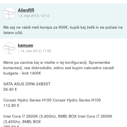
AlienRR
::
3. mar 2012, 12:12
Ma saj ne rabiš meti kompa za 600€, kupiš kaj želiš in se počasi na
tistem učiš.
kamuee
::
14. mar 2012, 11:00
Mene pa zanima kaj si mislite o tej konfiguraciji. Spremembe
komentarji, vse dobrodošlo, edino ssd kupim naknadno zaradi
budgeta - limit 1400€
SATA ASUS DRW-24B3ST
26.40 €
Corsair Hydro Series H100 Corsair Hydro Series H100
112.80 €
Intel Core i7 2600K (3,40Ghz, 8MB) BOX Intel Core i7 2600K
(3,40Ghz, 8MB) BOX
289.60 €