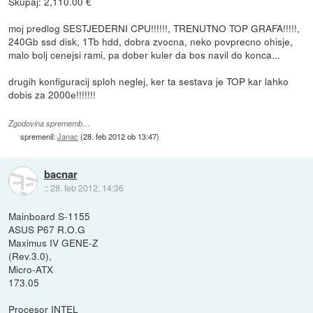
Skupaj: 2,110.00 €
moj predlog SESTJEDERNI CPU!!!!!!, TRENUTNO TOP GRAFA!!!!!,
240Gb ssd disk, 1Tb hdd, dobra zvocna, neko povprecno ohisje,
malo bolj cenejsi rami, pa dober kuler da bos navil do konca...
drugih konfiguracij sploh neglej, ker ta sestava je TOP kar lahko
dobis za 2000e!!!!!!!
Zgodovina sprememb…
spremenil:
Janac
(
28. feb 2012 ob 13:47
)
bacnar
::
28. feb 2012, 14:36
Mainboard S-1155
ASUS P67 R.O.G
Maximus IV GENE-Z
(Rev.3.0),
Micro-ATX
173.05
Procesor INTEL