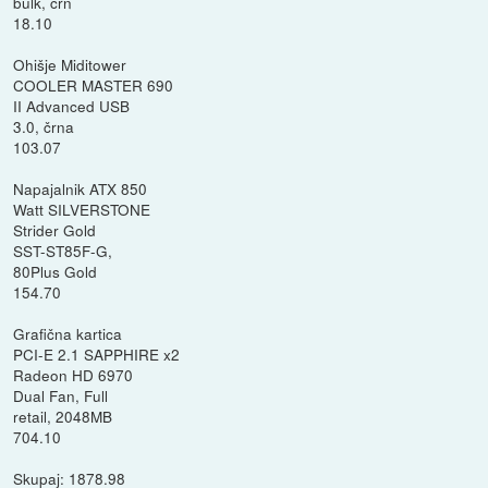
bulk, črn
18.10
Ohišje Miditower
COOLER MASTER 690
II Advanced USB
3.0, črna
103.07
Napajalnik ATX 850
Watt SILVERSTONE
Strider Gold
SST-ST85F-G,
80Plus Gold
154.70
Grafična kartica
PCI-E 2.1 SAPPHIRE x2
Radeon HD 6970
Dual Fan, Full
retail, 2048MB
704.10
Skupaj: 1878.98