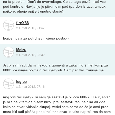
na ta problem. Don't do overvoltage. Če se tega paziš, maš vse
pod kontrolo. Navijanje je pičkin dim pač (pardon izrazu, ampak
najkonkretneje opiše trenutno stanje).
fireX88
::
1. mar 2012, 21:47
legice hvala za potrditev mojega posta:-)
Meizu
::
1. mar 2012, 23:32
Jst bi sam rad, da mi nekdo argumentira zakaj morš met komp za
600€, če nimaš pojma o računalnikih. Sam pač tko, zanima me.
legice
::
2. mar 2012, 07:16
moj prvi računalnik, ki sem ga sestavil je bil cca 600-700 eur, stvar
je bila pa v tem da nisem nikoli prej sestavlil računalnika ali videl
kako se stvari vklopijo skupaj. vedel sem samo da če je amd proc
mora biti tudi plošča podpirati tako stvar in tako naprej. res da sem