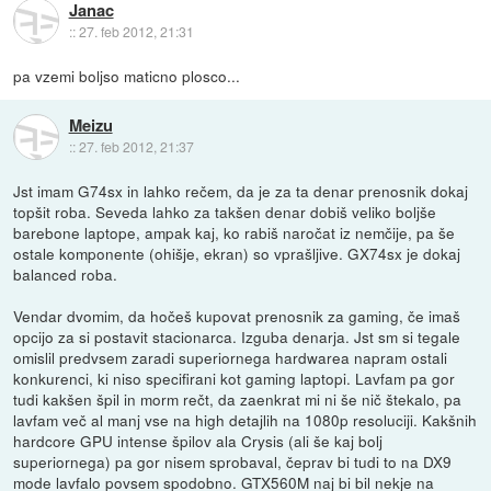
Janac
::
27. feb 2012, 21:31
pa vzemi boljso maticno plosco...
Meizu
::
27. feb 2012, 21:37
Jst imam G74sx in lahko rečem, da je za ta denar prenosnik dokaj
topšit roba. Seveda lahko za takšen denar dobiš veliko boljše
barebone laptope, ampak kaj, ko rabiš naročat iz nemčije, pa še
ostale komponente (ohišje, ekran) so vprašljive. GX74sx je dokaj
balanced roba.
Vendar dvomim, da hočeš kupovat prenosnik za gaming, če imaš
opcijo za si postavit stacionarca. Izguba denarja. Jst sm si tegale
omislil predvsem zaradi superiornega hardwarea napram ostali
konkurenci, ki niso specifirani kot gaming laptopi. Lavfam pa gor
tudi kakšen špil in morm rečt, da zaenkrat mi ni še nič štekalo, pa
lavfam več al manj vse na high detajlih na 1080p resoluciji. Kakšnih
hardcore GPU intense špilov ala Crysis (ali še kaj bolj
superiornega) pa gor nisem sprobaval, čeprav bi tudi to na DX9
mode lavfalo povsem spodobno. GTX560M naj bi bil nekje na