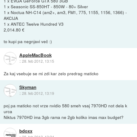
1 x EVGA GeForce GTX 580 3GB
1 x Seasonic SS-850HT - 850W - 80+ Silver
1 x Noctua NH-C14 (am2+, am3, FM1, 775, 1155, 1156, 1366) -
AKCIJA
1 x ANTEC Twelve Hundred V3
2,014.80 €
to kupi pa negnjavi več :)
AppleMacBook
::
28. feb 2012, 13:15
Za kaj vsebuje se mi zdi kar zelo predrag maticko
Skyman
::
28. feb 2012, 13:19
poj pa maticko not vrze nvidio 580 smeh vsaj 7970HD not dela k
urca
Niktus 7970HD ima 3gb rama ne 2gb koliko imas max budget?
bdoxx
::
28. feb 2012, 13:24