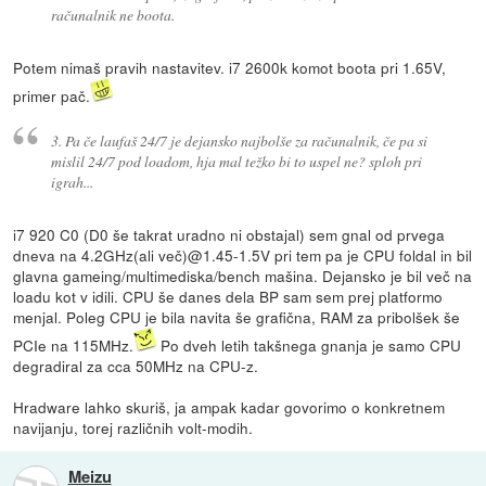
računalnik ne boota.
Potem nimaš pravih nastavitev. i7 2600k komot boota pri 1.65V,
primer pač.
3. Pa če laufaš 24/7 je dejansko najbolše za računalnik, če pa si
mislil 24/7 pod loadom, hja mal težko bi to uspel ne? sploh pri
igrah...
i7 920 C0 (D0 še takrat uradno ni obstajal) sem gnal od prvega
dneva na 4.2GHz(ali več)@1.45-1.5V pri tem pa je CPU foldal in bil
glavna gameing/multimediska/bench mašina. Dejansko je bil več na
loadu kot v idili. CPU še danes dela BP sam sem prej platformo
menjal. Poleg CPU je bila navita še grafična, RAM za pribolšek še
PCIe na 115MHz.
Po dveh letih takšnega gnanja je samo CPU
degradiral za cca 50MHz na CPU-z.
Hradware lahko skuriš, ja ampak kadar govorimo o konkretnem
navijanju, torej različnih volt-modih.
Meizu