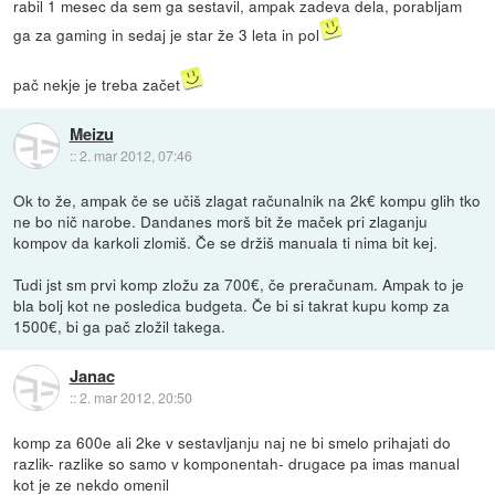
rabil 1 mesec da sem ga sestavil, ampak zadeva dela, porabljam
ga za gaming in sedaj je star že 3 leta in pol
pač nekje je treba začet
Meizu
::
2. mar 2012, 07:46
Ok to že, ampak če se učiš zlagat računalnik na 2k€ kompu glih tko
ne bo nič narobe. Dandanes morš bit že maček pri zlaganju
kompov da karkoli zlomiš. Če se držiš manuala ti nima bit kej.
Tudi jst sm prvi komp zložu za 700€, če preračunam. Ampak to je
bla bolj kot ne posledica budgeta. Če bi si takrat kupu komp za
1500€, bi ga pač zložil takega.
Janac
::
2. mar 2012, 20:50
komp za 600e ali 2ke v sestavljanju naj ne bi smelo prihajati do
razlik- razlike so samo v komponentah- drugace pa imas manual
kot je ze nekdo omenil