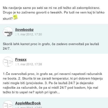
Ma navijanje samo po sebi se mi ne zdi težko ali zakomplicirano.
Drugo je ko začnemo govorti o tweakih. Pa tudi ne vem kaj bi lahko
skuril?
iloveboobz
::
1. mar 2012, 17:30
Skoriš lahk kamot proc in grafo, če zadevo overvoltaš pa laufaš
24/7.
Freaxx
::
1. mar 2012, 17:38
1.Če overvoltaš proc, in grafo se, pri nevarni napetosti računalnik
ne boota. 2. Skurila bi se zaradi temperatur, ki pri dobrem hlajenju
nebi mogle biti (pre)visoke. 3. Pa če laufaš 24/7 je dejansko
najbolše za računalnik, če pa si mislil 24/7 pod loadom, hja mal
težko bi to uspel ne? sploh pri igrah...
AppleMacBook
::
1. mar 2012, 17:52