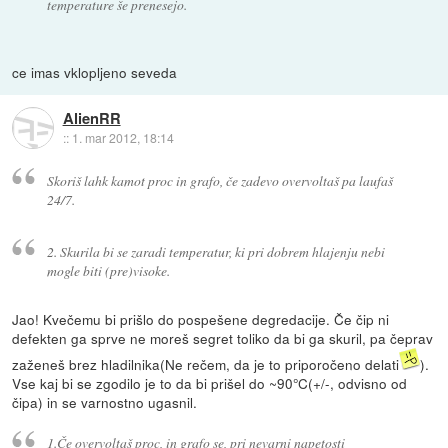
temperature še prenesejo.
ce imas vklopljeno seveda
AlienRR
::
1. mar 2012, 18:14
Skoriš lahk kamot proc in grafo, če zadevo overvoltaš pa laufaš
24/7.
2. Skurila bi se zaradi temperatur, ki pri dobrem hlajenju nebi
mogle biti (pre)visoke.
Jao! Kvečemu bi prišlo do pospešene degredacije. Če čip ni
defekten ga sprve ne moreš segret toliko da bi ga skuril, pa čeprav
zaženeš brez hladilnika(Ne rečem, da je to priporočeno delati
).
Vse kaj bi se zgodilo je to da bi prišel do ~90°C(+/-, odvisno od
čipa) in se varnostno ugasnil.
1.Če overvoltaš proc, in grafo se, pri nevarni napetosti