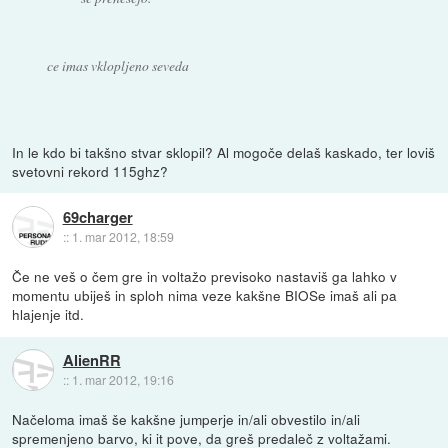
ce imas vklopljeno seveda
In le kdo bi takšno stvar sklopil? Al mogoče delaš kaskado, ter loviš
svetovni rekord 115ghz?
69charger
::
1. mar 2012, 18:59
Če ne veš o čem gre in voltažo previsoko nastaviš ga lahko v
momentu ubiješ in sploh nima veze kakšne BIOSe imaš ali pa
hlajenje itd.
AlienRR
::
1. mar 2012, 19:16
Načeloma imaš še kakšne jumperje in/ali obvestilo in/ali
spremenjeno barvo, ki it pove, da greš predaleč z voltažami.