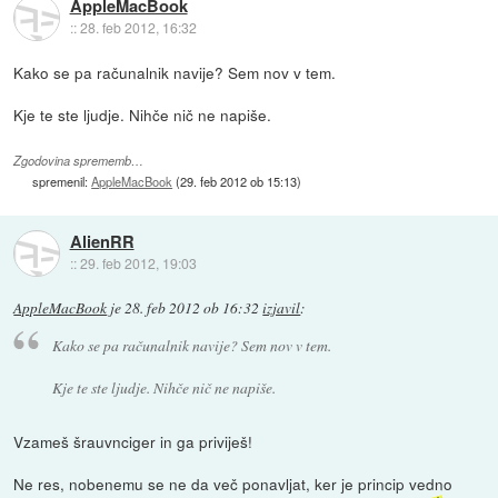
AppleMacBook
::
28. feb 2012, 16:32
Kako se pa računalnik navije? Sem nov v tem.
Kje te ste ljudje. Nihče nič ne napiše.
Zgodovina sprememb…
spremenil:
AppleMacBook
(
29. feb 2012 ob 15:13
)
AlienRR
::
29. feb 2012, 19:03
AppleMacBook
je
28. feb 2012 ob 16:32
izjavil
:
Kako se pa računalnik navije? Sem nov v tem.
Kje te ste ljudje. Nihče nič ne napiše.
Vzameš šrauvnciger in ga priviješ!
Ne res, nobenemu se ne da več ponavljat, ker je princip vedno