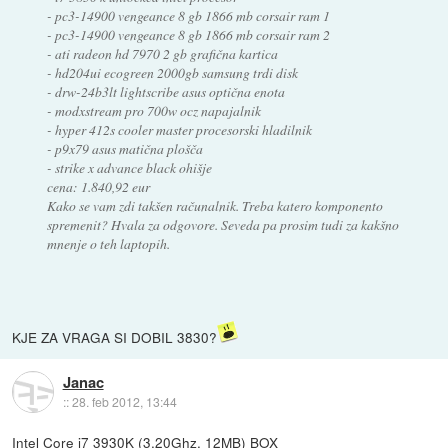
- pc3-14900 vengeance 8 gb 1866 mb corsair ram 1
- pc3-14900 vengeance 8 gb 1866 mb corsair ram 2
- ati radeon hd 7970 2 gb grafična kartica
- hd204ui ecogreen 2000gb samsung trdi disk
- drw-24b3lt lightscribe asus optična enota
- modxstream pro 700w ocz napajalnik
- hyper 412s cooler master procesorski hladilnik
- p9x79 asus matična plošča
- strike x advance black ohišje
cena: 1.840,92 eur
Kako se vam zdi takšen računalnik. Treba katero komponento
spremenit? Hvala za odgovore. Seveda pa prosim tudi za kakšno
mnenje o teh laptopih.
KJE ZA VRAGA SI DOBIL 3830?
Janac
::
28. feb 2012, 13:44
Intel Core i7 3930K (3,20Ghz, 12MB) BOX