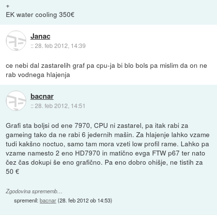
+
EK water cooling 350€
Janac
::
28. feb 2012, 14:39
ce nebi dal zastarelih graf pa cpu-ja bi blo bols pa mislim da on ne
rab vodnega hlajenja
bacnar
::
28. feb 2012, 14:51
Grafi sta boljsi od ene 7970, CPU ni zastarel, pa itak rabi za
gameing tako da ne rabi 6 jedernih mašin. Za hlajenje lahko vzame
tudi kakšno noctuo, samo tam mora vzeti low profil rame. Lahko pa
vzame namesto 2 eno HD7970 in matično evga FTW p67 ter nato
čez čas dokupi še eno grafično. Pa eno dobro ohišje, ne tistih za
50 €
Zgodovina sprememb…
spremenil:
bacnar
(
28. feb 2012 ob 14:53
)