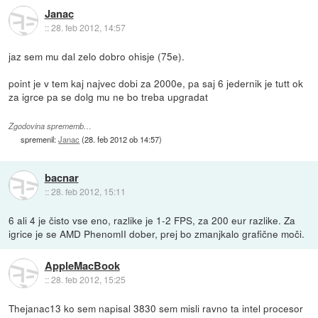
Janac
::
28. feb 2012, 14:57
jaz sem mu dal zelo dobro ohisje (75e).
point je v tem kaj najvec dobi za 2000e, pa saj 6 jedernik je tutt ok
za igrce pa se dolg mu ne bo treba upgradat
Zgodovina sprememb…
spremenil:
Janac
(
28. feb 2012 ob 14:57
)
bacnar
::
28. feb 2012, 15:11
6 ali 4 je čisto vse eno, razlike je 1-2 FPS, za 200 eur razlike. Za
igrice je se AMD PhenomII dober, prej bo zmanjkalo grafične moči.
AppleMacBook
::
28. feb 2012, 15:25
Thejanac13 ko sem napisal 3830 sem misli ravno ta intel procesor