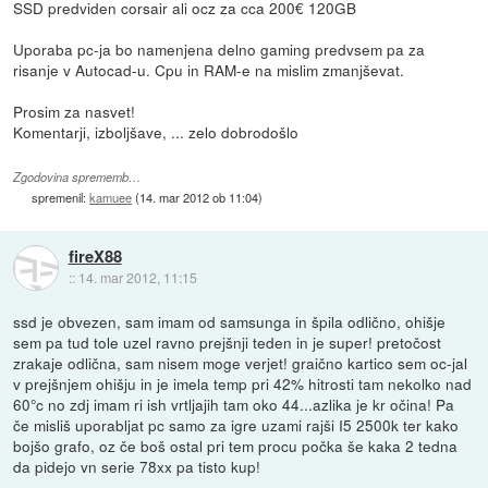
SSD predviden corsair ali ocz za cca 200€ 120GB
Uporaba pc-ja bo namenjena delno gaming predvsem pa za
risanje v Autocad-u. Cpu in RAM-e na mislim zmanjševat.
Prosim za nasvet!
Komentarji, izboljšave, ... zelo dobrodošlo
Zgodovina sprememb…
spremenil:
kamuee
(
14. mar 2012 ob 11:04
)
fireX88
::
14. mar 2012, 11:15
ssd je obvezen, sam imam od samsunga in špila odlično, ohišje
sem pa tud tole uzel ravno prejšnji teden in je super! pretočost
zrakaje odlična, sam nisem moge verjet! graično kartico sem oc-jal
v prejšnjem ohišju in je imela temp pri 42% hitrosti tam nekolko nad
60°c no zdj imam ri ish vrtljajih tam oko 44...azlika je kr očina! Pa
če misliš uporabljat pc samo za igre uzami rajši I5 2500k ter kako
bojšo grafo, oz če boš ostal pri tem procu počka še kaka 2 tedna
da pidejo vn serie 78xx pa tisto kup!