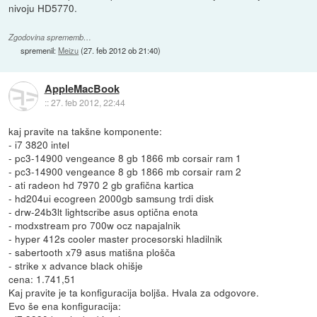
nivoju HD5770.
Zgodovina sprememb…
spremenil:
Meizu
(
27. feb 2012 ob 21:40
)
AppleMacBook
::
27. feb 2012, 22:44
kaj pravite na takšne komponente:
- i7 3820 intel
- pc3-14900 vengeance 8 gb 1866 mb corsair ram 1
- pc3-14900 vengeance 8 gb 1866 mb corsair ram 2
- ati radeon hd 7970 2 gb grafična kartica
- hd204ui ecogreen 2000gb samsung trdi disk
- drw-24b3lt lightscribe asus optična enota
- modxstream pro 700w ocz napajalnik
- hyper 412s cooler master procesorski hladilnik
- sabertooth x79 asus matišna plošča
- strike x advance black ohišje
cena: 1.741,51
Kaj pravite je ta konfiguracija boljša. Hvala za odgovore.
Evo še ena konfiguracija: