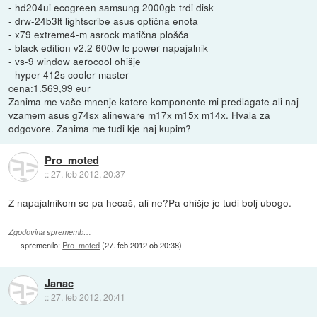
- hd204ui ecogreen samsung 2000gb trdi disk
- drw-24b3lt lightscribe asus optična enota
- x79 extreme4-m asrock matična plošča
- black edition v2.2 600w lc power napajalnik
- vs-9 window aerocool ohišje
- hyper 412s cooler master
cena:1.569,99 eur
Zanima me vaše mnenje katere komponente mi predlagate ali naj
vzamem asus g74sx alineware m17x m15x m14x. Hvala za
odgovore. Zanima me tudi kje naj kupim?
Pro_moted
::
27. feb 2012, 20:37
Z napajalnikom se pa hecaš, ali ne?Pa ohišje je tudi bolj ubogo.
Zgodovina sprememb…
spremenilo:
Pro_moted
(
27. feb 2012 ob 20:38
)
Janac
::
27. feb 2012, 20:41