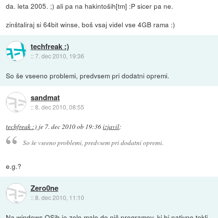
da. leta 2005. ;) ali pa na hakintoših[tm] :P sicer pa ne.
zinštaliraj si 64bit winse, boš vsaj videl vse 4GB rama :)
techfreak :)
::
7. dec 2010, 19:36
So še vseeno problemi, predvsem pri dodatni opremi.
sandmat
::
8. dec 2010, 08:55
techfreak :)
je
7. dec 2010 ob 19:36
izjavil
:
So še vseeno problemi, predvsem pri dodatni opremi.
e.g.?
Zero0ne
::
8. dec 2010, 11:10
Na windows OSih je zelo malo do nič programov, ki bi nativno tekli