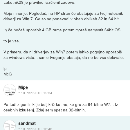
Lakotnik29 je pravilno razčlenil zadevo.
Moje mnenje: Pogledaš, na HP stran če obstajajo za tvoj notesnik
driverji za Win 7. Če so so ponavadi v obeh oblikah 32 in 64 bit.
In če hočeš uporabit 4 GB rama potem moraš namestit 64bit OS.
to je vse.
V primeru, da ni driverjev za Win7 potem lahko pogojno uporabiš
za windows visto... samo tveganje obstaja, da ne bo vse delovalo.
lp
McG
Mipe
::
10. dec 2010, 12:34
Pa tudi z gonilniki je bolj križ kot ne, ko gre za 64-bitne W7... Iz
osebnih izkušenj. Zdaj sem spet na 32-bitnih.
sandmat
::
10. dec 2010, 16:48