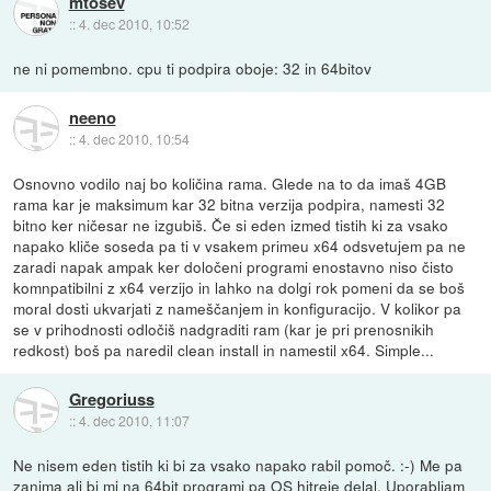
mtosev
::
4. dec 2010, 10:52
ne ni pomembno. cpu ti podpira oboje: 32 in 64bitov
neeno
::
4. dec 2010, 10:54
Osnovno vodilo naj bo količina rama. Glede na to da imaš 4GB
rama kar je maksimum kar 32 bitna verzija podpira, namesti 32
bitno ker ničesar ne izgubiš. Če si eden izmed tistih ki za vsako
napako kliče soseda pa ti v vsakem primeu x64 odsvetujem pa ne
zaradi napak ampak ker določeni programi enostavno niso čisto
komnpatibilni z x64 verzijo in lahko na dolgi rok pomeni da se boš
moral dosti ukvarjati z nameščanjem in konfiguracijo. V kolikor pa
se v prihodnosti odločiš nadgraditi ram (kar je pri prenosnikih
redkost) boš pa naredil clean install in namestil x64. Simple...
Gregoriuss
::
4. dec 2010, 11:07
Ne nisem eden tistih ki bi za vsako napako rabil pomoč. :-) Me pa
zanima ali bi mi na 64bit programi pa OS hitreje delal. Uporabljam