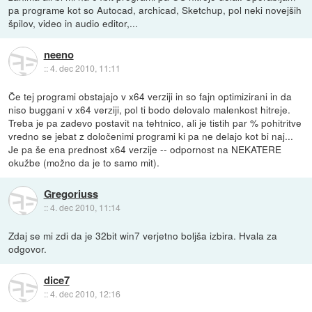
pa programe kot so Autocad, archicad, Sketchup, pol neki novejših
špilov, video in audio editor,...
neeno
::
4. dec 2010, 11:11
Če tej programi obstajajo v x64 verziji in so fajn optimizirani in da
niso buggani v x64 verziji, pol ti bodo delovalo malenkost hitreje.
Treba je pa zadevo postavit na tehtnico, ali je tistih par % pohitritve
vredno se jebat z določenimi programi ki pa ne delajo kot bi naj...
Je pa še ena prednost x64 verzije -- odpornost na NEKATERE
okužbe (možno da je to samo mit).
Gregoriuss
::
4. dec 2010, 11:14
Zdaj se mi zdi da je 32bit win7 verjetno boljša izbira. Hvala za
odgovor.
dice7
::
4. dec 2010, 12:16