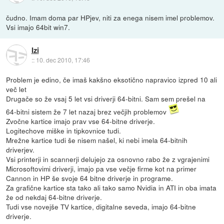
čudno. Imam doma par HPjev, niti za enega nisem imel problemov.
Vsi imajo 64bit win7.
Izi
::
10. dec 2010, 17:46
Problem je edino, če imaš kakšno eksotično napravico izpred 10 ali
več let
Drugače so že vsaj 5 let vsi driverji 64-bitni. Sam sem prešel na
64-bitni sistem že 7 let nazaj brez večjih problemov
Zvočne kartice imajo prav vse 64-bitne driverje.
Logitechove miške in tipkovnice tudi.
Mrežne kartice tudi še nisem našel, ki nebi imela 64-bitnih
driverjev.
Vsi printerji in scannerji delujejo za osnovno rabo že z vgrajenimi
Microsoftovimi driverji, imajo pa vse večje firme kot na primer
Cannon in HP še svoje 64 bitne driverje in programe.
Za grafične kartice sta tako ali tako samo Nvidia in ATI in oba imata
že od nekdaj 64-bitne driverje.
Tudi vse novejše TV kartice, digitalne seveda, imajo 64-bitne
driverje.