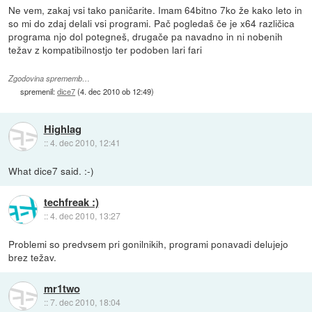
Ne vem, zakaj vsi tako paničarite. Imam 64bitno 7ko že kako leto in
so mi do zdaj delali vsi programi. Pač pogledaš če je x64 različica
programa njo dol potegneš, drugače pa navadno in ni nobenih
težav z kompatibilnostjo ter podoben lari fari
Zgodovina sprememb…
spremenil:
dice7
(
4. dec 2010 ob 12:49
)
Highlag
::
4. dec 2010, 12:41
What dice7 said. :-)
techfreak :)
::
4. dec 2010, 13:27
Problemi so predvsem pri gonilnikih, programi ponavadi delujejo
brez težav.
mr1two
::
7. dec 2010, 18:04