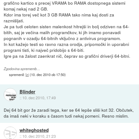
grafično kartico s precej VRAMA bo RAMA dostopnega sistemi
komaj nekaj nad 2 GB.
Kdor ima torej več kot 3 GB RAMA tako nima kaj dosti za
razmišljati.
Je pa tudi celoten sisten malenkost hitrejši in bolj odziven na 64-
bitih, saj je večina malih programčkov, ki jih imamo ponavadi
pognanih v ozadju 64-bitnih vključno z antivirus programom.
In kot kažejo testi so ravno razna orodja, pripomočki in uporabni
programi tisti, ki največ pridobijo s 64-biti.
Igre pa na žalost zaenkrat nič, čeprav so grafični driverji 64-bitni.
Zgodovina sprememb…
spremenil:
Izi
(
10. dec 2010 ob 17:50
)
Blinder
::
10. dec 2010, 17:49
Dej 64 bit gor že zaradi tega, ker se 64 lepše sliši kot 32. Občutek,
da imaš neki v koraku s časom tudi nekaj pomeni. Resno mislim.
whiteghosted
::
10. dec 2010, 21:23