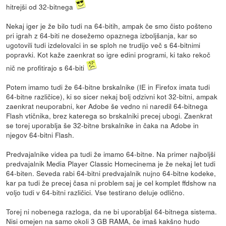
hitrejši od 32-bitnega
Nekaj iger je že bilo tudi na 64-bitih, ampak če smo čisto pošteno
pri igrah z 64-biti ne dosežemo opaznega izboljšanja, kar so
ugotovili tudi izdelovalci in se sploh ne trudijo več s 64-bitnimi
popravki. Kot kaže zaenkrat so igre edini programi, ki tako rekoč
nič ne profitirajo s 64-biti
Potem imamo tudi že 64-bitne brskalnike (IE in Firefox imata tudi
64-bitne različice), ki so sicer nekaj bolj odzivni kot 32-bitni, ampak
zaenkrat neuporabni, ker Adobe še vedno ni naredil 64-bitnega
Flash vtičnika, brez katerega so brskalniki precej ubogi. Zaenkrat
se torej uporablja še 32-bitne brskalnike in čaka na Adobe in
njegov 64-bitni Flash.
Predvajalnike videa pa tudi že imamo 64-bitne. Na primer najboljši
predvajalnik Media Player Classic Homecinema je že nekaj let tudi
64-biten. Seveda rabi 64-bitni predvajalnik nujno 64-bitne kodeke,
kar pa tudi že precej časa ni problem saj je cel komplet ffdshow na
voljo tudi v 64-bitni različici. Vse testirano deluje odlično.
Torej ni nobenega razloga, da ne bi uporabljal 64-bitnega sistema.
Nisi omejen na samo okoli 3 GB RAMA, če imaš kakšno hudo