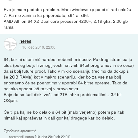
Evo js mam podobn problem. Mam windows xp pa bi si rad naložu
7. Pa me zanima ka priporočate, x64 al x86.
AMD Athlon 64 X2 Dual core procesor 4200+, 2.19 ghz, 2.00 gb
rama
neres
::
10. dec 2010, 22:00
64, ker ni s tem nič narobe, nobenih minusev. Po drugi strani pa je
plus (poleg boljših zmogljivosti nativnih 64bit programov in še česa)
da si bolj future proof. Tako v mikro scenariju (recimo da dokupiš
še 2GB RAMa) kot v makro scenariju, kjer bo za vse nas bolj
enostavno če se poenotimo v uporabi 64 bitne opreme. Tako da
nekako spodbujaš razvoj v pravo smer.
Baje da so tudi diski večji od 2TB lahko problematični z 32 bit
OSjem.
Če ti pa kaj ne bo delalo s 64 bit (malo verjetno) potem pa itak
nimaš kaj spraševat in daš gor kaj drugega kar bo delalo.
Zgodovina sprememb…
spremenil:
neres
(
10. dec 2010 ob 22:04
)