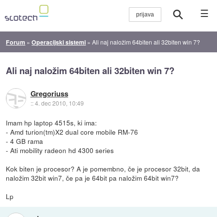
☰
Forum
»
Operacijski sistemi
»
Ali naj naložim 64biten ali 32biten win 7?
Ali naj naložim 64biten ali 32biten win 7?
Gregoriuss
::
4. dec 2010, 10:49
Imam hp laptop 4515s, ki ima:
- Amd turion(tm)X2 dual core mobile RM-76
- 4 GB rama
- Ati mobility radeon hd 4300 series
Kok biten je procesor? A je pomembno, če je procesor 32bit, da
naložim 32bit win7, če pa je 64bit pa naložim 64bit win7?
Lp