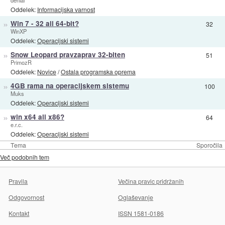
Oddelek:
Informacijska varnost
»
Win 7 - 32 ali 64-bit?
32
WinXP
Oddelek:
Operacijski sistemi
»
Snow Leopard pravzaprav 32-biten
51
PrimozR
Oddelek:
Novice
/
Ostala programska oprema
»
4GB rama na operacijskem sistemu
100
Muks
Oddelek:
Operacijski sistemi
»
win x64 ali x86?
64
e.r.c.
Oddelek:
Operacijski sistemi
Tema
Sporočila
Več podobnih tem
Pravila
Večina pravic pridržanih
Odgovornost
Oglaševanje
Kontakt
ISSN 1581-0186