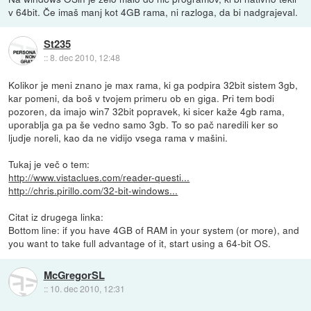
v 64bit. Če imaš manj kot 4GB rama, ni razloga, da bi nadgrajeval.
St235
::
8. dec 2010, 12:48
Kolikor je meni znano je max rama, ki ga podpira 32bit sistem 3gb,
kar pomeni, da boš v tvojem primeru ob en giga. Pri tem bodi
pozoren, da imajo win7 32bit popravek, ki sicer kaže 4gb rama,
uporablja ga pa še vedno samo 3gb. To so pač naredili ker so
ljudje noreli, kao da ne vidijo vsega rama v mašini.
Tukaj je več o tem:
http://www.vistaclues.com/reader-questi...
http://chris.pirillo.com/32-bit-windows...
Citat iz drugega linka:
Bottom line: if you have 4GB of RAM in your system (or more), and
you want to take full advantage of it, start using a 64-bit OS.
McGregorSL
::
10. dec 2010, 12:31