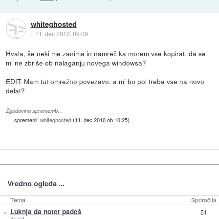
whiteghosted
::
11. dec 2010, 09:09
Hvala, še neki me zanima in namreč ka morem vse kopirat, da se
mi ne zbriše ob nalaganju novega windowsa?
EDIT: Mam tut omrežno povezavo, a mi bo pol treba vse na novo
delat?
Zgodovina sprememb…
spremenil:
whiteghosted
(
11. dec 2010 ob 10:25
)
Vredno ogleda ...
Tema
Sporočila
»
Luknja da noter padeš
51
denial