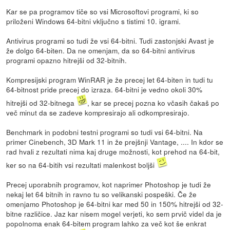
Kar se pa programov tiče so vsi Microsoftovi programi, ki so
priloženi Windows 64-bitni vključno s tistimi 10. igrami.
Antivirus programi so tudi že vsi 64-bitni. Tudi zastonjski Avast je
že dolgo 64-biten. Da ne omenjam, da so 64-bitni antivirus
programi opazno hitrejši od 32-bitnih.
Kompresijski program WinRAR je že precej let 64-biten in tudi tu
64-bitnost pride precej do izraza. 64-bitni je vedno okoli 30%
hitrejši od 32-bitnega
, kar se precej pozna ko včasih čakaš po
več minut da se zadeve kompresirajo ali odkompresirajo.
Benchmark in podobni testni programi so tudi vsi 64-bitni. Na
primer Cinebench, 3D Mark 11 in že prejšnji Vantage, .... In kdor se
rad hvali z rezultati nima kaj druge možnosti, kot prehod na 64-bit,
ker so na 64-bitih vsi rezultati malenkost boljši
Precej uporabnih programov, kot naprimer Photoshop je tudi že
nekaj let 64 bitnih in ravno tu so velikanski pospeški. Če že
omenjamo Photoshop je 64-bitni kar med 50 in 150% hitrejši od 32-
bitne različice. Jaz kar nisem mogel verjeti, ko sem prvič videl da je
popolnoma enak 64-bitem program lahko za več kot še enkrat