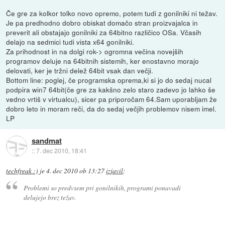
Če gre za kolkor tolko novo opremo, potem tudi z gonilniki ni težav.
Je pa predhodno dobro obiskat domačo stran proizvajalca in
preverit ali obstajajo gonilniki za 64bitno različico OSa. Včasih
delajo na sedmici tudi vista x64 gonilniki.
Za prihodnost in na dolgi rok-> ogromna večina novejših
programov deluje na 64bitnih sistemih, ker enostavno morajo
delovati, ker je tržni delež 64bit vsak dan večji.
Bottom line: poglej, če programska oprema,ki si jo do sedaj nucal
podpira win7 64bit(če gre za kakšno zelo staro zadevo jo lahko še
vedno vrtiš v virtualcu), sicer pa priporočam 64.Sam uporabljam že
dobro leto in moram reči, da do sedaj večjih problemov nisem imel.
LP
sandmat
::
7. dec 2010, 18:41
techfreak :)
je
4. dec 2010 ob 13:27
izjavil
:
Problemi so predvsem pri gonilnikih, programi ponavadi
delujejo brez težav.