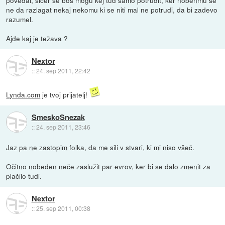
ne da razlagat nekaj nekomu ki se niti mal ne potrudi, da bi zadevo
razumel.
Ajde kaj je težava ?
Nextor
::
24. sep 2011, 22:42
Lynda.com
je tvoj prijatelj!
SmeskoSnezak
::
24. sep 2011, 23:46
Jaz pa ne zastopim folka, da me sili v stvari, ki mi niso všeč.
Očitno nobeden neče zaslužit par evrov, ker bi se dalo zmenit za
plačilo tudi.
Nextor
::
25. sep 2011, 00:38