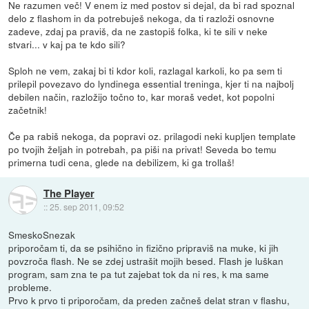
Ne razumen več! V enem iz med postov si dejal, da bi rad spoznal
delo z flashom in da potrebuješ nekoga, da ti razloži osnovne
zadeve, zdaj pa praviš, da ne zastopiš folka, ki te sili v neke
stvari... v kaj pa te kdo sili?
Sploh ne vem, zakaj bi ti kdor koli, razlagal karkoli, ko pa sem ti
prilepil povezavo do lyndinega essential treninga, kjer ti na najbolj
debilen način, razložijo točno to, kar moraš vedet, kot popolni
začetnik!
Če pa rabiš nekoga, da popravi oz. prilagodi neki kupljen template
po tvojih željah in potrebah, pa piši na privat! Seveda bo temu
primerna tudi cena, glede na debilizem, ki ga trollaš!
The Player
::
25. sep 2011, 09:52
SmeskoSnezak
priporočam ti, da se psihično in fizično pripraviš na muke, ki jih
povzroča flash. Ne se zdej ustrašit mojih besed. Flash je luškan
program, sam zna te pa tut zajebat tok da ni res, k ma same
probleme.
Prvo k prvo ti priporočam, da preden začneš delat stran v flashu,