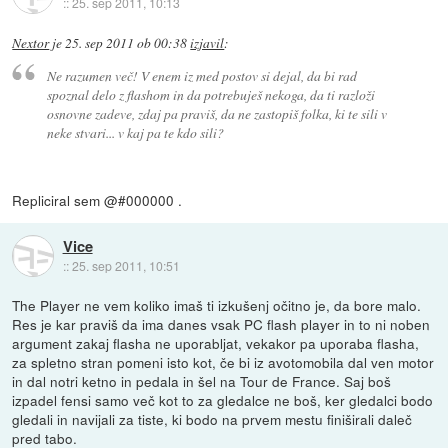
::
25. sep 2011, 10:13
Nextor
je
25. sep 2011 ob 00:38
izjavil
:
Ne razumen več! V enem iz med postov si dejal, da bi rad
spoznal delo z flashom in da potrebuješ nekoga, da ti razloži
osnovne zadeve, zdaj pa praviš, da ne zastopiš folka, ki te sili v
neke stvari... v kaj pa te kdo sili?
Repliciral sem @#000000 .
Vice
::
25. sep 2011, 10:51
The Player ne vem koliko imaš ti izkušenj očitno je, da bore malo.
Res je kar praviš da ima danes vsak PC flash player in to ni noben
argument zakaj flasha ne uporabljat, vekakor pa uporaba flasha,
za spletno stran pomeni isto kot, če bi iz avotomobila dal ven motor
in dal notri ketno in pedala in šel na Tour de France. Saj boš
izpadel fensi samo več kot to za gledalce ne boš, ker gledalci bodo
gledali in navijali za tiste, ki bodo na prvem mestu finiširali daleč
pred tabo.