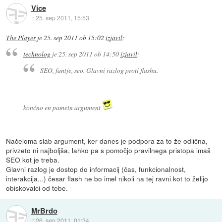
Vice
::
25. sep 2011, 15:53
The Player
je
25. sep 2011 ob 15:02
izjavil
:
technolog
je
25. sep 2011 ob 14:50
izjavil
:
SEO, fantje, seo. Glavni razlog proti flashu.
končno en pametn argument
Načeloma slab argument, ker danes je podpora za to že odlična,
privzeto ni najboljša, lahko pa s pomočjo pravilnega pristopa imaš
SEO kot je treba.
Glavni razlog je dostop do informacij (čas, funkcionalnost,
interakcija...) česar flash ne bo imel nikoli na tej ravni kot to želijo
obiskovalci od tebe.
MrBrdo
::
26. sep 2011, 01:34