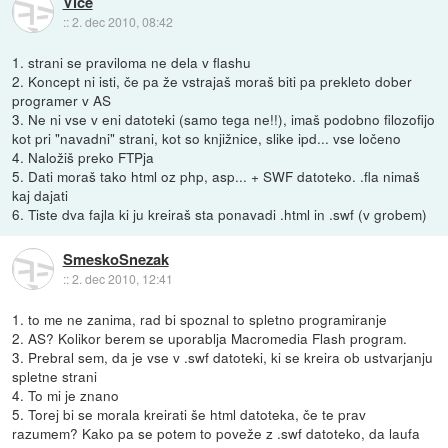
Vice
::
2. dec 2010, 08:42
1. strani se praviloma ne dela v flashu
2. Koncept ni isti, če pa že vstrajaš moraš biti pa prekleto dober
programer v AS
3. Ne ni vse v eni datoteki (samo tega ne!!), imaš podobno filozofijo
kot pri "navadni" strani, kot so knjižnice, slike ipd... vse ločeno
4. Naložiš preko FTPja
5. Dati moraš tako html oz php, asp... + SWF datoteko. .fla nimaš
kaj dajati
6. Tiste dva fajla ki ju kreiraš sta ponavadi .html in .swf (v grobem)
SmeskoSnezak
::
2. dec 2010, 12:41
1. to me ne zanima, rad bi spoznal to spletno programiranje
2. AS? Kolikor berem se uporablja Macromedia Flash program.
3. Prebral sem, da je vse v .swf datoteki, ki se kreira ob ustvarjanju
spletne strani
4. To mi je znano
5. Torej bi se morala kreirati še html datoteka, če te prav
razumem? Kako pa se potem to poveže z .swf datoteko, da laufa