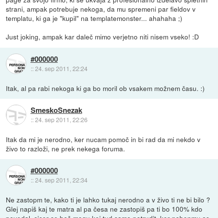
strani, ampak potrebuje nekoga, da mu spremeni par fieldov v
templatu, ki ga je "kupil" na templatemonster... ahahaha ;)
Just joking, ampak kar daleč mimo verjetno niti nisem vseko! :D
#000000
::
24. sep 2011, 22:24
Itak, al pa rabi nekoga ki ga bo moril ob vsakem možnem času. :)
SmeskoSnezak
::
24. sep 2011, 22:26
Itak da mi je nerodno, ker nucam pomoč in bi rad da mi nekdo v
živo to razloži, ne prek nekega foruma.
#000000
::
24. sep 2011, 22:34
Ne zastopm te, kako ti je lahko tukaj nerodno a v živo ti ne bi bilo ?
Glej napiš kaj te matra al pa česa ne zastopiš pa ti bo 100% kdo
povedal, sicer se boš mogu kej tud samo potrudit, ker nobenmu se