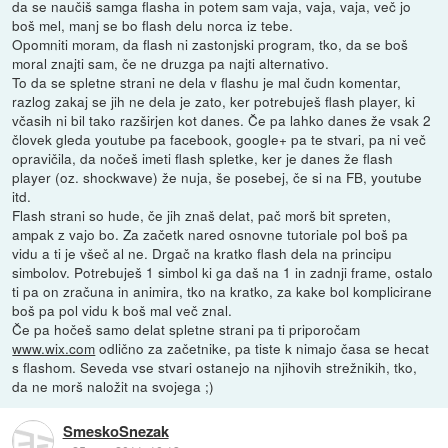
da se naučiš samga flasha in potem sam vaja, vaja, vaja, več jo
boš mel, manj se bo flash delu norca iz tebe.
Opomniti moram, da flash ni zastonjski program, tko, da se boš
moral znajti sam, če ne druzga pa najti alternativo.
To da se spletne strani ne dela v flashu je mal čudn komentar,
razlog zakaj se jih ne dela je zato, ker potrebuješ flash player, ki
včasih ni bil tako razširjen kot danes. Če pa lahko danes že vsak 2
človek gleda youtube pa facebook, google+ pa te stvari, pa ni več
opravičila, da nočeš imeti flash spletke, ker je danes že flash
player (oz. shockwave) že nuja, še posebej, če si na FB, youtube
itd.
Flash strani so hude, če jih znaš delat, pač morš bit spreten,
ampak z vajo bo. Za začetk nared osnovne tutoriale pol boš pa
vidu a ti je všeč al ne. Drgač na kratko flash dela na principu
simbolov. Potrebuješ 1 simbol ki ga daš na 1 in zadnji frame, ostalo
ti pa on zračuna in animira, tko na kratko, za kake bol komplicirane
boš pa pol vidu k boš mal več znal.
Če pa hočeš samo delat spletne strani pa ti priporočam
www.wix.com
odlično za začetnike, pa tiste k nimajo časa se hecat
s flashom. Seveda vse stvari ostanejo na njihovih strežnikih, tko,
da ne morš naložit na svojega ;)
SmeskoSnezak