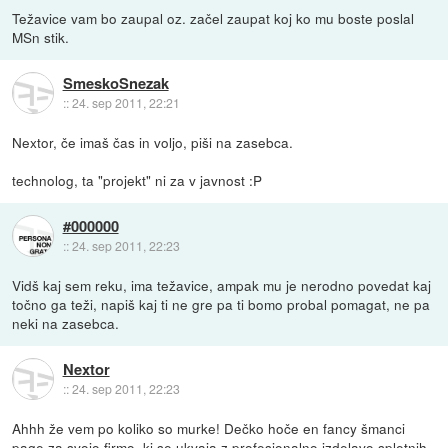
Težavice vam bo zaupal oz. začel zaupat koj ko mu boste poslal
MSn stik.
SmeskoSnezak
::
24. sep 2011, 22:21
Nextor, če imaš čas in voljo, piši na zasebca.
technolog, ta "projekt" ni za v javnost :P
#000000
::
24. sep 2011, 22:23
Vidš kaj sem reku, ima težavice, ampak mu je nerodno povedat kaj
točno ga teži, napiš kaj ti ne gre pa ti bomo probal pomagat, ne pa
neki na zasebca.
Nextor
::
24. sep 2011, 22:23
Ahhh že vem po koliko so murke! Dečko hoče en fancy šmanci
page za svojo firmo, ki se ukvaja z profesionalno izdelavo spletnih