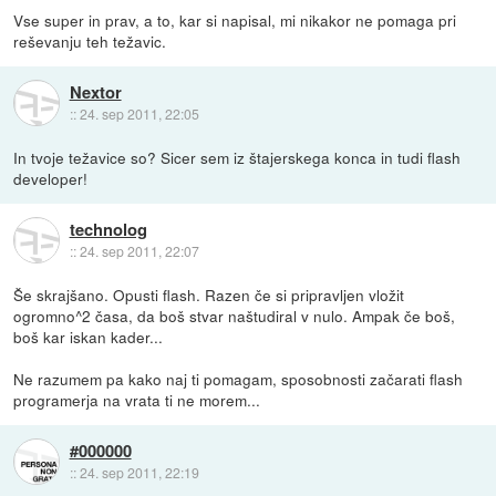
Vse super in prav, a to, kar si napisal, mi nikakor ne pomaga pri
reševanju teh težavic.
Nextor
::
24. sep 2011, 22:05
In tvoje težavice so? Sicer sem iz štajerskega konca in tudi flash
developer!
technolog
::
24. sep 2011, 22:07
Še skrajšano. Opusti flash. Razen če si pripravljen vložit
ogromno^2 časa, da boš stvar naštudiral v nulo. Ampak če boš,
boš kar iskan kader...
Ne razumem pa kako naj ti pomagam, sposobnosti začarati flash
programerja na vrata ti ne morem...
#000000
::
24. sep 2011, 22:19