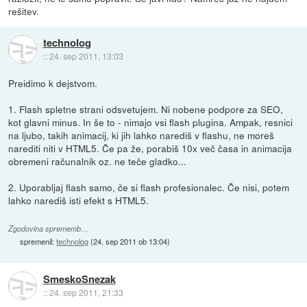
rešitev.
technolog
::
24. sep 2011, 13:03
Preidimo k dejstvom.
1. Flash spletne strani odsvetujem. Ni nobene podpore za SEO,
kot glavni minus. In še to - nimajo vsi flash plugina. Ampak, resnici
na ljubo, takih animacij, ki jih lahko narediš v flashu, ne moreš
narediti niti v HTML5. Če pa že, porabiš 10x več časa in animacija
obremeni računalnik oz. ne teče gladko...
2. Uporabljaj flash samo, če si flash profesionalec. Če nisi, potem
lahko narediš isti efekt s HTML5.
Zgodovina sprememb…
spremenil:
technolog
(
24. sep 2011 ob 13:04
)
SmeskoSnezak
::
24. sep 2011, 21:33