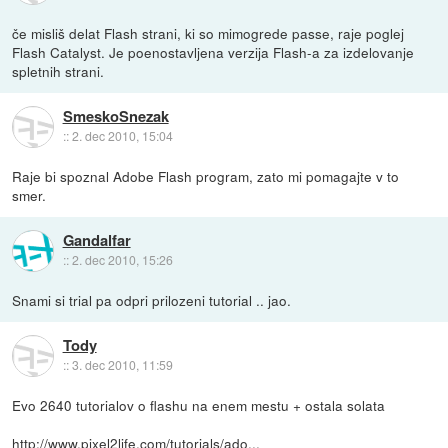
če misliš delat Flash strani, ki so mimogrede passe, raje poglej
Flash Catalyst. Je poenostavljena verzija Flash-a za izdelovanje
spletnih strani.
SmeskoSnezak
::
2. dec 2010, 15:04
Raje bi spoznal Adobe Flash program, zato mi pomagajte v to
smer.
Gandalfar
::
2. dec 2010, 15:26
Snami si trial pa odpri prilozeni tutorial .. jao.
Tody
::
3. dec 2010, 11:59
Evo 2640 tutorialov o flashu na enem mestu + ostala solata
http://www.pixel2life.com/tutorials/ado...