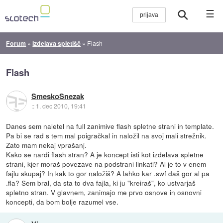
☰
Forum
»
Izdelava spletišč
»
Flash
Flash
SmeskoSnezak
::
1. dec 2010, 19:41
Danes sem naletel na full zanimive flash spletne strani in template.
Pa bi se rad s tem mal poigračkal in naložil na svoj mali strežnik.
Zato mam nekaj vprašanj.
Kako se nardi flash stran? A je koncept isti kot izdelava spletne
strani, kjer moraš povezave na podstrani linkati? Al je to v enem
fajlu skupaj? In kak to gor naložiš? A lahko kar .swf daš gor al pa
.fla? Sem bral, da sta to dva fajla, ki ju "kreiraš", ko ustvarjaš
spletno stran. V glavnem, zanimajo me prvo osnove in osnovni
koncepti, da bom bolje razumel vse.