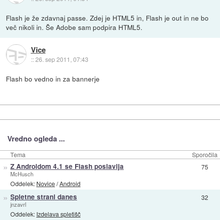
Flash je že zdavnaj passe. Zdej je HTML5 in, Flash je out in ne bo
več nikoli in. Še Adobe sam podpira HTML5.
Vice
::
26. sep 2011, 07:43
Flash bo vedno in za bannerje
Vredno ogleda ...
Tema
Sporočila
»
Z Androidom 4.1 se Flash poslavlja
75
McHusch
Oddelek:
Novice
/
Android
»
Spletne strani danes
32
jnzavrl
Oddelek:
Izdelava spletišč