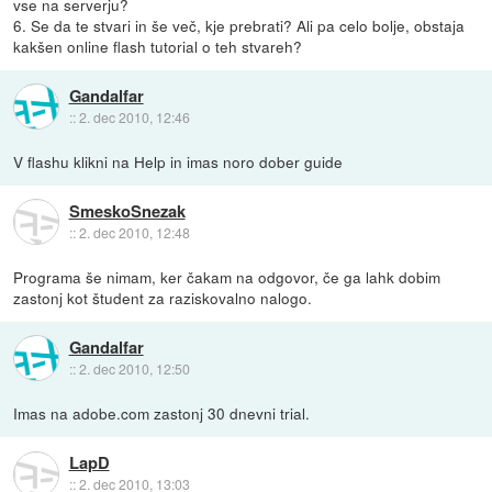
vse na serverju?
6. Se da te stvari in še več, kje prebrati? Ali pa celo bolje, obstaja
kakšen online flash tutorial o teh stvareh?
Gandalfar
::
2. dec 2010, 12:46
V flashu klikni na Help in imas noro dober guide
SmeskoSnezak
::
2. dec 2010, 12:48
Programa še nimam, ker čakam na odgovor, če ga lahk dobim
zastonj kot študent za raziskovalno nalogo.
Gandalfar
::
2. dec 2010, 12:50
Imas na adobe.com zastonj 30 dnevni trial.
LapD
::
2. dec 2010, 13:03