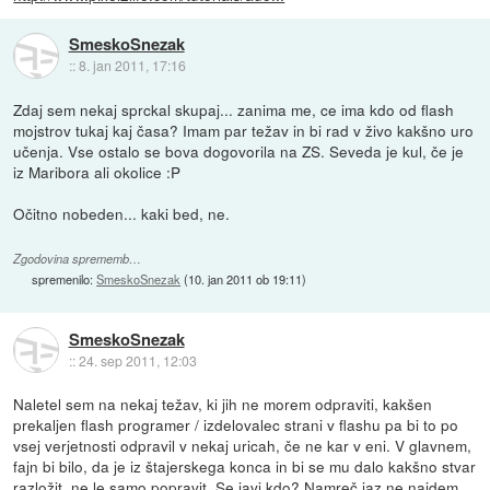
SmeskoSnezak
::
8. jan 2011, 17:16
Zdaj sem nekaj sprckal skupaj... zanima me, ce ima kdo od flash
mojstrov tukaj kaj časa? Imam par težav in bi rad v živo kakšno uro
učenja. Vse ostalo se bova dogovorila na ZS. Seveda je kul, če je
iz Maribora ali okolice :P
Očitno nobeden... kaki bed, ne.
Zgodovina sprememb…
spremenilo:
SmeskoSnezak
(
10. jan 2011 ob 19:11
)
SmeskoSnezak
::
24. sep 2011, 12:03
Naletel sem na nekaj težav, ki jih ne morem odpraviti, kakšen
prekaljen flash programer / izdelovalec strani v flashu pa bi to po
vsej verjetnosti odpravil v nekaj uricah, če ne kar v eni. V glavnem,
fajn bi bilo, da je iz štajerskega konca in bi se mu dalo kakšno stvar
razložit, ne le samo popravit. Se javi kdo? Namreč jaz ne najdem