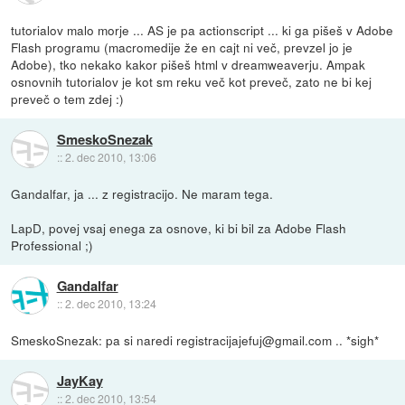
tutorialov malo morje ... AS je pa actionscript ... ki ga pišeš v Adobe
Flash programu (macromedije že en cajt ni več, prevzel jo je
Adobe), tko nekako kakor pišeš html v dreamweaverju. Ampak
osnovnih tutorialov je kot sm reku več kot preveč, zato ne bi kej
preveč o tem zdej :)
SmeskoSnezak
::
2. dec 2010, 13:06
Gandalfar, ja ... z registracijo. Ne maram tega.
LapD, povej vsaj enega za osnove, ki bi bil za Adobe Flash
Professional ;)
Gandalfar
::
2. dec 2010, 13:24
SmeskoSnezak: pa si naredi registracijajefuj@gmail.com .. *sigh*
JayKay
::
2. dec 2010, 13:54