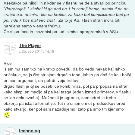
Vsekakor pa nikoli in nikdar se v flashu ne dela stvari po principu
"
Potrebuješ 1 simbol ki ga daš na 1 in zadnji frame, ostalo ti pa on
zračuna in animira, tko na kratko, za kake bol komplicirane boš pa
" Za to je AS. Flash stran mora biti
pol vidu k boš mal več znal.
narejena samo v enem frejmu.
Če si pa faca in mazohist pa tudi simbol sprogramiraš v ASju.
The Player
::
25. sep 2011, 14:18
Vice
js sm mu sam tko na kratko povedu, da bo vedu nekak kaj lahko
pričakuje, se js čist strinjam drgač s tabo, lahko pa daš še kak bolši
primer, argument, da potrdi tvojo trditev
drgač flash je ql še posebi če kombiniraš, pol pa prpopaš na stran
kako simpl animacijo al pa kej tazga (eden izmed primerov, v flashu
se lah dela svašta). Možnosti je ogromn, sam odret je treba
obzorja pa iskat alternative. Tut ne smemo met predsodkov pred
kako stvarjo, ker pol sam nazadujemo, zato pa smo tm kjer smo
technolog