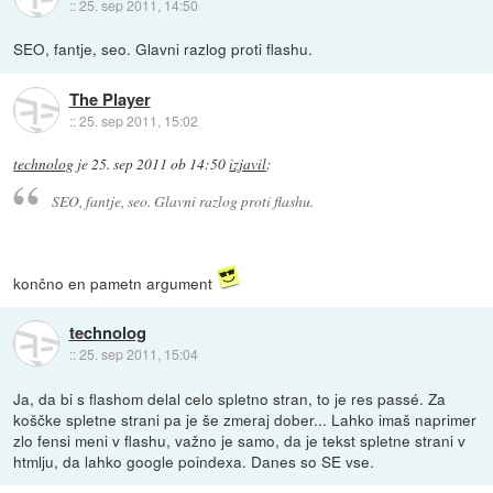
::
25. sep 2011, 14:50
SEO, fantje, seo. Glavni razlog proti flashu.
The Player
::
25. sep 2011, 15:02
technolog
je
25. sep 2011 ob 14:50
izjavil
:
SEO, fantje, seo. Glavni razlog proti flashu.
končno en pametn argument
technolog
::
25. sep 2011, 15:04
Ja, da bi s flashom delal celo spletno stran, to je res passé. Za
koščke spletne strani pa je še zmeraj dober... Lahko imaš naprimer
zlo fensi meni v flashu, važno je samo, da je tekst spletne strani v
htmlju, da lahko google poindexa. Danes so SE vse.