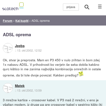
☰
Forum
»
Kaj kupiti
»
ADSL oprema
ADSL oprema
Jeebs
::
13. okt 2002, 12:52
Ok, stvar je preprosta. Mam en P3 450 v nulo zrihtan in bom zdej
1x nabavu ADSL. V prihodnosti bo verjetn še seka dobila kakšno
qurc kištico in me zanima najboljša kombinacija omrežnih in ostale
opreme, da bi tole dvoje povezal. Kakšen predlog?
Matek
::
13. okt 2002, 13:59
3 mrežne kartice + crossover kabel. V P3 maš 2 mrežni, v eno je
všaltan modem, iz druge pa gre crossover kabel v sestrino kišto (ki