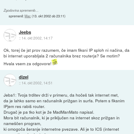
Zgodovina sprememb…
spremenil:
Mac
(
13. okt 2002 ob 23:11
)
Jeebs
::
14. okt 2002, 14:17
Ok, torej če jst prov razumem, če imam fiksni IP sploh ni načina, da
bi internet uporabljala 2 računalnika brez routerja? Se motim?
Hvala vsem za odgovore!
dizel
::
14. okt 2002, 14:51
Jeba1: Tvoja trditev drži v primeru, da hočeš tak internet met,
da je lahko samo en računalnik prižgan in surfa. Potem s fiksnim
IPjem res rabiš router.
Drugač je pa tko kot je že MadManMato napisal.
Mora bit računalnik, ki je priključen na internet skoz prižgan in
nameščen program,
ki omogoča šeranje internetne pvezave. Ali je to ICS (internet