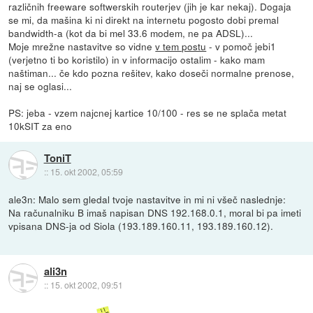
različnih freeware softwerskih routerjev (jih je kar nekaj). Dogaja
se mi, da mašina ki ni direkt na internetu pogosto dobi premal
bandwidth-a (kot da bi mel 33.6 modem, ne pa ADSL)...
Moje mrežne nastavitve so vidne
v tem postu
- v pomoč jebi1
(verjetno ti bo koristilo) in v informacijo ostalim - kako mam
naštiman... če kdo pozna rešitev, kako doseči normalne prenose,
naj se oglasi...
PS: jeba - vzem najcnej kartice 10/100 - res se ne splača metat
10kSIT za eno
ToniT
::
15. okt 2002, 05:59
ale3n: Malo sem gledal tvoje nastavitve in mi ni všeč naslednje:
Na računalniku B imaš napisan DNS 192.168.0.1, moral bi pa imeti
vpisana DNS-ja od Siola (193.189.160.11, 193.189.160.12).
ali3n
::
15. okt 2002, 09:51