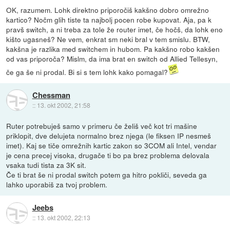
OK, razumem. Lohk direktno priporočiš kakšno dobro omrežno
kartico? Nočm glih tiste ta najbolj pocen robe kupovat. Aja, pa k
pravš switch, a ni treba za tole že router imet, če hočš, da lohk eno
kišto ugasneš? Ne vem, enkrat sm neki bral v tem smislu. BTW,
kakšna je razlika med switchem in hubom. Pa kakšno robo kakšen
od vas priporoča? Mislm, da ima brat en switch od Allied Tellesyn,
če ga še ni prodal. Bi si s tem lohk kako pomagal?
Chessman
::
13. okt 2002, 21:58
Ruter potrebuješ samo v primeru če želiš več kot tri mašine
priklopit, dve delujeta normalno brez njega (le fiksen IP nesmeš
imet). Kaj se tiče omrežnih kartic zakon so 3COM ali Intel, vendar
je cena precej visoka, drugače ti bo pa brez problema delovala
vsaka tudi tista za 3K sit.
Če ti brat še ni prodal switch potem ga hitro pokliči, seveda ga
lahko uporabiš za tvoj problem.
Jeebs
::
13. okt 2002, 22:13