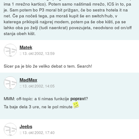
ima 1 mrežno kartico). Potem samo naštimaš mrežo, ICS in to, pa
je. Sam potem bo P3 moral bit prižgan, če bo sestra hotela it na
net. Če pa nočeš tega, pa moraš kupit še en switch/hub, v
katerega priklopiš najprej modem, potem pa še obe kišti, pa se
lahko oba po želji (tudi naenkrat) povezujeta, neodvisno od on/off
stanja obeh kišt.
Matek
::
13. okt 2002, 13:59
Sicer pa je blo že veliko debat o tem. Search!
MadMax
::
13. okt 2002, 14:05
MMM: off-topic: a ti nimas funkcije
?
popravi
Ta baje dela 3 ure, ne le pol minute
Jeebs
::
13. okt 2002, 17:40