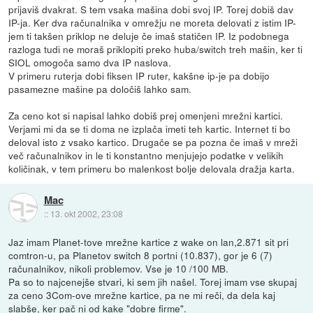
prijaviš dvakrat. S tem vsaka mašina dobi svoj IP. Torej dobiš dav
IP-ja. Ker dva računalnika v omrežju ne moreta delovati z istim IP-
jem ti takšen priklop ne deluje če imaš statičen IP. Iz podobnega
razloga tudi ne moraš priklopiti preko huba/switch treh mašin, ker ti
SIOL omogoča samo dva IP naslova.
V primeru ruterja dobi fiksen IP ruter, kakšne ip-je pa dobijo
pasamezne mašine pa določiš lahko sam.
Za ceno kot si napisal lahko dobiš prej omenjeni mrežni kartici.
Verjami mi da se ti doma ne izplača imeti teh kartic. Internet ti bo
deloval isto z vsako kartico. Drugače se pa pozna če imaš v mreži
več računalnikov in le ti konstantno menjujejo podatke v velikih
količinak, v tem primeru bo malenkost bolje delovala dražja karta.
Mac
::
13. okt 2002, 23:08
Jaz imam Planet-tove mrežne kartice z wake on lan,2.871 sit pri
comtron-u, pa Planetov switch 8 portni (10.837), gor je 6 (7)
računalnikov, nikoli problemov. Vse je 10 /100 MB.
Pa so to najcenejše stvari, ki sem jih našel. Torej imam vse skupaj
za ceno 3Com-ove mrežne kartice, pa ne mi reči, da dela kaj
slabše, ker pač ni od kake "dobre firme".