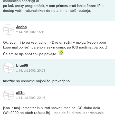
connection sharing) al
pa kak proxy programček, v tem primeru maš lahko fiksen IP in
dostop večih računalnikov do neta in ne rabiš routerja.
Jeebs
::
14. okt 2002, 15:12
Ok, zdej mi je pa vse jasno. :) Dve omrežni v mojga (vseen bom
kupu mal boljše), pa eno v sekin comp, pa ICS naštimat pa bo. :)
Če sm se kje spozabil pa povejte.
blue96
::
14. okt 2002, 20:03
mrežne so osnovne najboljše. preverjeno.
ali3n
::
14. okt 2002, 22:46
jeba1: moj komentar in hkrati nasvet: meni ta ICS slabo dela
(Win2000 na obeh računalih) - tako da študiram user manuale