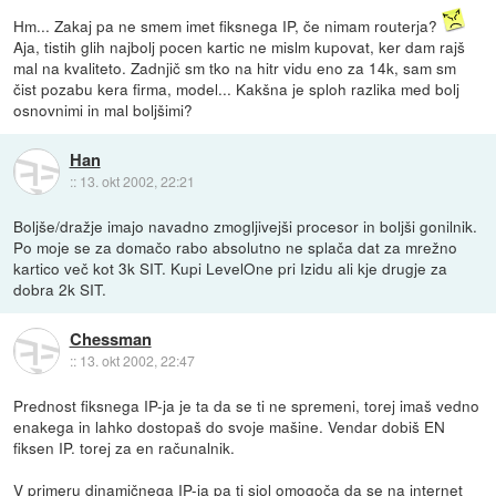
Hm... Zakaj pa ne smem imet fiksnega IP, če nimam routerja?
Aja, tistih glih najbolj pocen kartic ne mislm kupovat, ker dam rajš
mal na kvaliteto. Zadnjič sm tko na hitr vidu eno za 14k, sam sm
čist pozabu kera firma, model... Kakšna je sploh razlika med bolj
osnovnimi in mal boljšimi?
Han
::
13. okt 2002, 22:21
Boljše/dražje imajo navadno zmogljivejši procesor in boljši gonilnik.
Po moje se za domačo rabo absolutno ne splača dat za mrežno
kartico več kot 3k SIT. Kupi LevelOne pri Izidu ali kje drugje za
dobra 2k SIT.
Chessman
::
13. okt 2002, 22:47
Prednost fiksnega IP-ja je ta da se ti ne spremeni, torej imaš vedno
enakega in lahko dostopaš do svoje mašine. Vendar dobiš EN
fiksen IP. torej za en računalnik.
V primeru dinamičnega IP-ja pa ti siol omogoča da se na internet