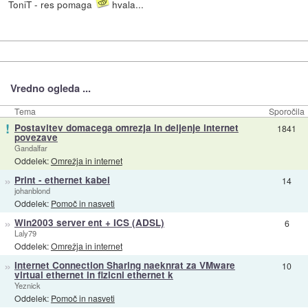
ToniT - res pomaga
hvala...
Vredno ogleda ...
Tema
Sporočila
!
Postavitev domacega omrezja in deljenje internet
1841
povezave
Gandalfar
Oddelek:
Omrežja in internet
»
Print - ethernet kabel
14
johanblond
Oddelek:
Pomoč in nasveti
»
Win2003 server ent + ICS (ADSL)
6
Laly79
Oddelek:
Omrežja in internet
»
Internet Connection Sharing naeknrat za VMware
10
virtual ethernet in fizicni ethernet k
Yeznick
Oddelek:
Pomoč in nasveti