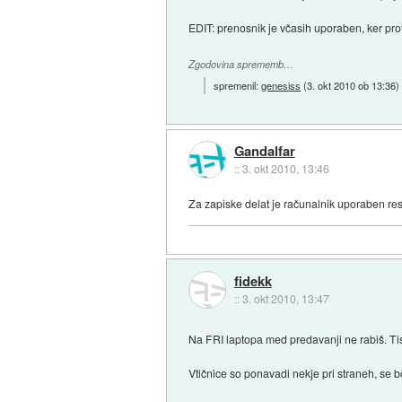
EDIT: prenosnik je včasih uporaben, ker prof
Zgodovina sprememb…
spremenil:
genesiss
(
3. okt 2010 ob 13:36
)
Gandalfar
::
3. okt 2010, 13:46
Za zapiske delat je računalnik uporaben res 
fidekk
::
3. okt 2010, 13:47
Na FRI laptopa med predavanji ne rabiš. Ti
Vtičnice so ponavadi nekje pri straneh, se b