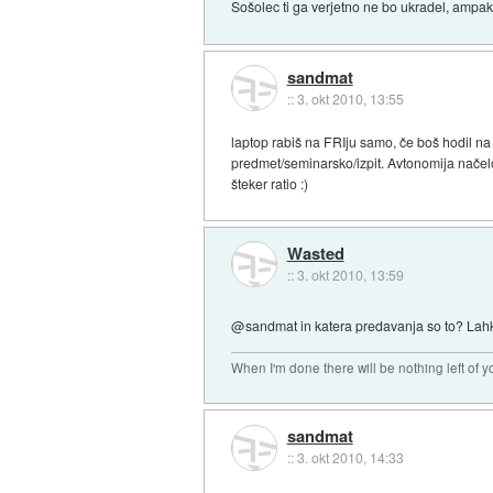
Sošolec ti ga verjetno ne bo ukradel, ampak
sandmat
::
3. okt 2010, 13:55
laptop rabiš na FRIju samo, če boš hodil na
predmet/seminarsko/izpit. Avtonomija načelom
šteker ratio :)
Wasted
::
3. okt 2010, 13:59
@sandmat in katera predavanja so to? Lahko
When I'm done there will be nothing left of yo
sandmat
::
3. okt 2010, 14:33