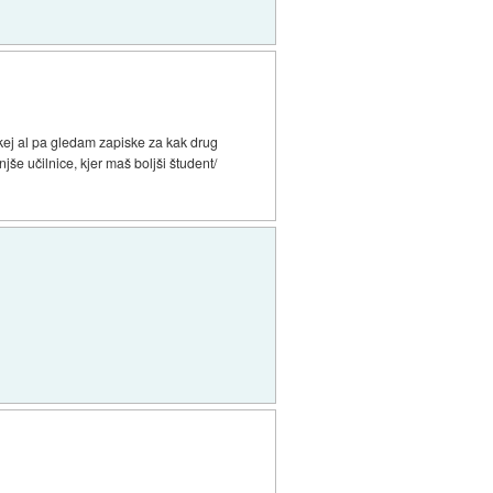
kej al pa gledam zapiske za kak drug
še učilnice, kjer maš boljši študent/