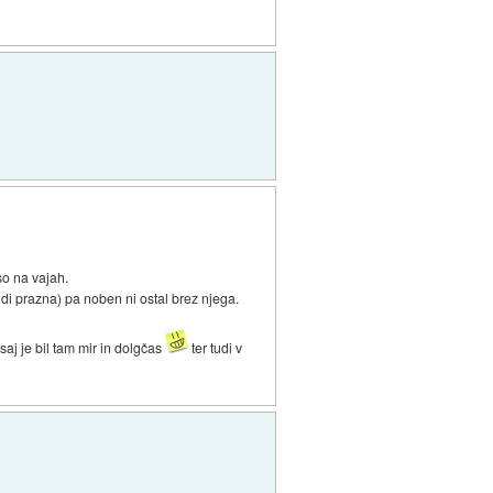
 so na vajah.
udi prazna) pa noben ni ostal brez njega.
aj je bil tam mir in dolgčas
ter tudi v