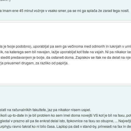
m, da imam ene 45 minut vožnje v vsako smer, pa se mi ga splača že zarad tega nosit.
 je tvoje podobno), uporabljal pa sem ga večinoma med odmorih in luknjah v urniku
lnik, na katerega sem bil navajen, lažje uporabljat kot tiste na vajah. Ni pa nikakor l
 slediš predavanjem je bolje, da ostaneš doma. Zapiskov se itak ne da delat na njem
rja preusmeri drugam, za razliko od papirja.
lati na računalnikih fakultete, jaz pa nikakor nisem uspel.
i nikoli up-to-date in je bil problem ko sem imel doma novejši VS kot je bil na faxu, 
ledal v prazno ali pa še enkrat delal isto, tipkovnice na faxu so obupne, ... Največji 
murphyju ravno takrat ko ni bilo časa. Laptop pa daš v stand-by, prineseš na fax in d