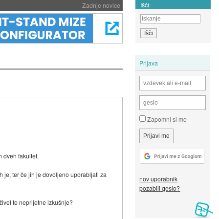
Išči:
Zadnje novice
Prijava
Zapomni si me
 dveh fakultet.
 je, ter če jih je dovoljeno uporabljati za
nov uporabnik
pozabili geslo?
ivel te neprijetne izkušnje?