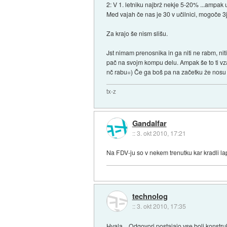
2: V 1. letniku najbrž nekje 5-20% ...ampa
Med vajah če nas je 30 v učilnici, mogoče 3
Za krajo še nism slišu.
Jst nimam prenosnika in ga niti ne rabm, ni
pač na svojm kompu delu. Ampak še to ti vz
nč rabu=) Če ga boš pa na začetku že nosu
tx-z
Gandalfar
::
3. okt 2010, 17:21
Na FDV-ju so v nekem trenutku kar kradli lapt
technolog
::
3. okt 2010, 17:35
Hvala... Odgovori postajajo vse bolj konstruk