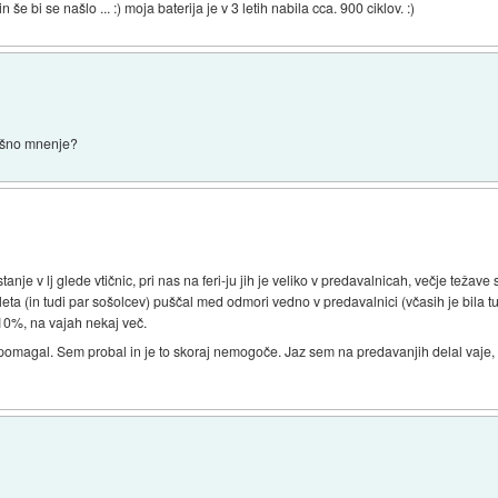
e bi se našlo ... :) moja baterija je v 3 letih nabila cca. 900 ciklov. :)
akšno mnenje?
anje v lj glede vtičnic, pri nas na feri-ju jih je veliko v predavalnicah, večje težave
eta (in tudi par sošolcev) puščal med odmori vedno v predavalnici (včasih je bila t
10%, na vajah nekaj več.
pomagal. Sem probal in je to skoraj nemogoče. Jaz sem na predavanjih delal vaje, s