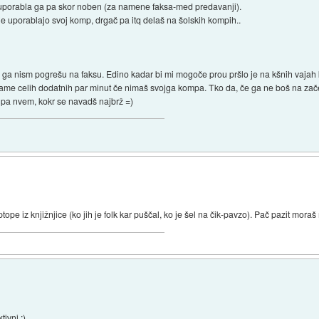
k uporabla ga pa skor noben (za namene faksa-med predavanji).
je uporablajo svoj komp, drgač pa itq delaš na šolskih kompih..
ti ga nism pogrešu na faksu. Edino kadar bi mi mogoče prou pršlo je na kšnih vajah 
ame celih dodatnih par minut če nimaš svojga kompa. Tko da, če ga ne boš na zač
 pa nvem, kokr se navadš najbrž =)
ope iz knjižnjice (ko jih je folk kar puščal, ko je šel na čik-pavzo). Pač pazit moraš
tivni :)