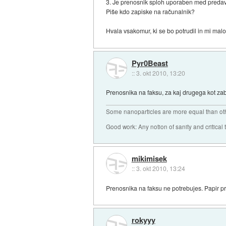
3. Je prenosnik sploh uporaben med predavanj
Piše kdo zapiske na računalnik?
Hvala vsakomur, ki se bo potrudil in mi malo 
Pyr0Beast
::
3. okt 2010, 13:20
Prenosnika na faksu, za kaj drugega kot zab
Some nanoparticles are more equal than ot
Good work: Any notion of sanity and critical t
mikimisek
::
3. okt 2010, 13:24
Prenosnika na faksu ne potrebujes. Papir p
rokyyy