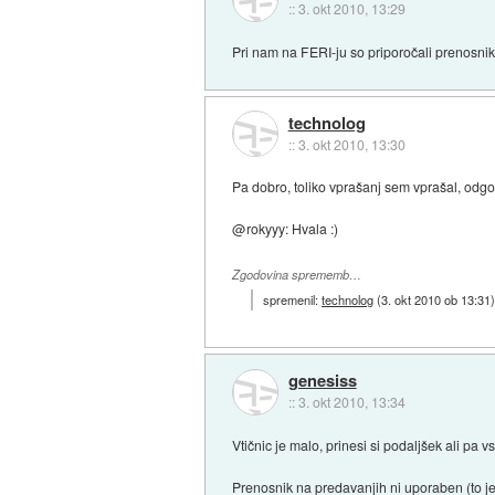
::
3. okt 2010, 13:29
Pri nam na FERI-ju so priporočali prenosn
technolog
::
3. okt 2010, 13:30
Pa dobro, toliko vprašanj sem vprašal, odgov
@rokyyy: Hvala :)
Zgodovina sprememb…
spremenil:
technolog
(
3. okt 2010 ob 13:31
genesiss
::
3. okt 2010, 13:34
Vtičnic je malo, prinesi si podaljšek ali pa vsa
Prenosnik na predavanjih ni uporaben (to je