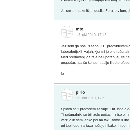
Jst sm tole razmišljal dosti... Fora je v te
mte
::
3. okt 2010, 17:48
Jaz sem ga nosil s sabo (FE, predvidevam da
laboratorijskih vajah, kjer mi je bilo računa
Med predavanji ga raje ne uporabljaj, če ne
prepočasi, pa še koncentracijo ti od profeso
lp
pirlo
::
3. okt 2010, 17:52
Splača se ti predvsem za vaje. Eni uspejo de
Ti računalniki so bili zelo počasni, niso bil
verzijo in sem lahko pol na faxu samo 3 ure g
pri tebi lepo, na faxu nočejo nikakor in po 