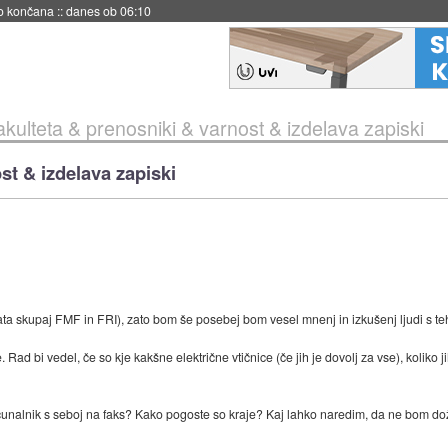
s ob 06:09
akulteta & prenosniki & varnost & izdelava zapiski
st & izdelava zapiski
a skupaj FMF in FRI), zato bom še posebej bom vesel mnenj in izkušenj ljudi s teh
ad bi vedel, če so kje kakšne električne vtičnice (če jih je dovolj za vse), koliko jih
ačunalnik s seboj na faks? Kako pogoste so kraje? Kaj lahko naredim, da ne bom dož