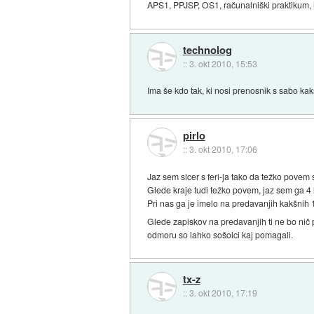
APS1, PPJSP, OS1, računalniški praktikum, in š
technolog
::
3. okt 2010, 15:53
Ima še kdo tak, ki nosi prenosnik s sabo k
pirlo
::
3. okt 2010, 17:06
Jaz sem sicer s feri-ja tako da težko povem st
Glede kraje tudi težko povem, jaz sem ga 4 l
Pri nas ga je imelo na predavanjih kakšnih 
Glede zapiskov na predavanjih ti ne bo nič 
odmoru so lahko sošolci kaj pomagali.
tx-z
::
3. okt 2010, 17:19