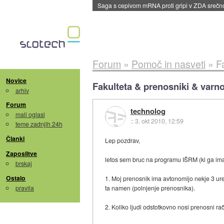
BMW v vozilih začel predvajati reklame
::
dane
Forum
»
Pomoč in nasveti
»
F
Novice
Fakulteta & prenosniki & varno
arhiv
Forum
technolog
mali oglasi
::
3. okt 2010, 12:59
teme zadnjih 24h
Članki
Lep pozdrav,
Zaposlitve
letos sem bruc na programu IŠRM (ki ga imat
brskaj
Ostalo
1. Moj prenosnik ima avtonomijo nekje 3 ure. R
pravila
ta namen (polnjenje prenosnika).
2. Koliko ljudi odstotkovno nosi prenosni r