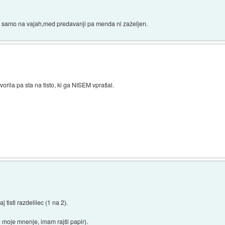
ik samo na vajah,med predavanji pa menda ni zaželjen.
orila pa sta na tisto, ki ga NISEM vprašal.
)
j tisti razdelilec (1 na 2).
 moje mnenje, imam rajši papir).