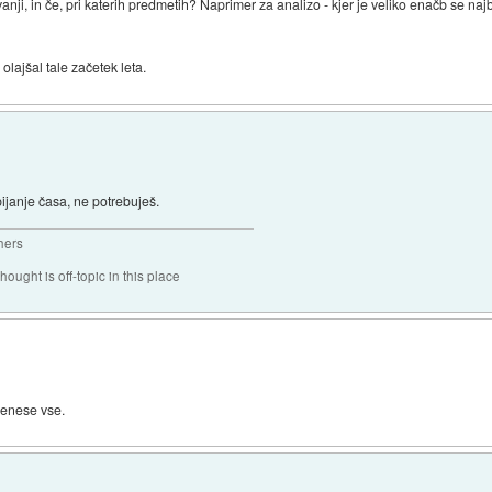
i, in če, pri katerih predmetih? Naprimer za analizo - kjer je veliko enačb se najb
olajšal tale začetek leta.
ijanje časa, ne potrebuješ.
hers
hought is off-topic in this place
renese vse.