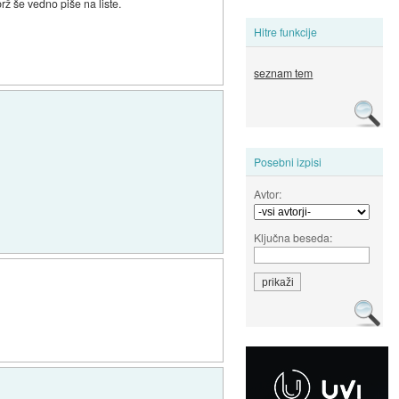
rž še vedno piše na liste.
Hitre funkcije
seznam tem
Posebni izpisi
Avtor:
Ključna beseda: