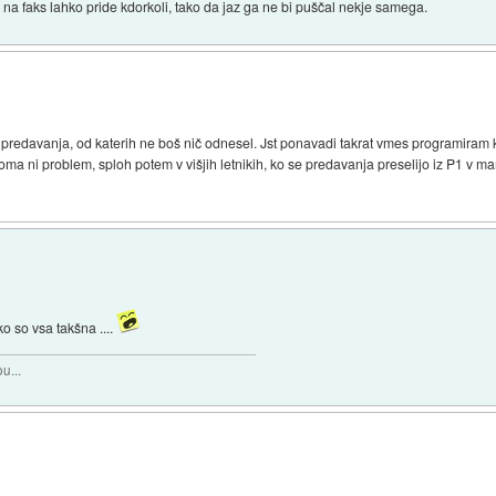
 na faks lahko pride kdorkoli, tako da jaz ga ne bi puščal nekje samega.
 predavanja, od katerih ne boš nič odnesel. Jst ponavadi takrat vmes programiram 
a ni problem, sploh potem v višjih letnikih, ko se predavanja preselijo iz P1 v manj
 so vsa takšna ....
u...