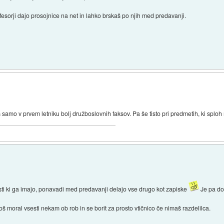
esorji dajo prosojnice na net in lahko brskaš po njih med predavanji.
samo v prvem letniku bolj družboslovnih faksov. Pa še tisto pri predmetih, ki sploh 
sti ki ga imajo, ponavadi med predavanji delajo vse drugo kot zapiske
Je pa dos
oš moral vsesti nekam ob rob in se borit za prosto vtičnico če nimaš razdelilca.