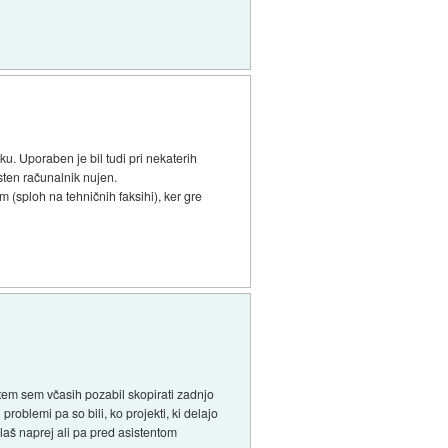
. Uporaben je bil tudi pri nekaterih
asten računalnik nujen.
 (sploh na tehničnih faksihi), ker gre
potem sem včasih pozabil skopirati zadnjo
problemi pa so bili, ko projekti, ki delajo
elaš naprej ali pa pred asistentom