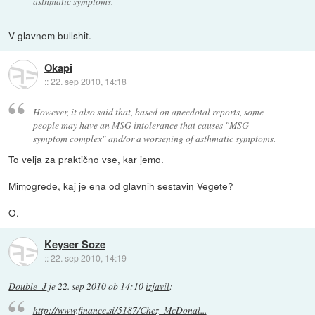
asthmatic symptoms.
V glavnem bullshit.
Okapi
::
22. sep 2010, 14:18
However, it also said that, based on anecdotal reports, some
people may have an MSG intolerance that causes "MSG
symptom complex" and/or a worsening of asthmatic symptoms.
To velja za praktično vse, kar jemo.
Mimogrede, kaj je ena od glavnih sestavin Vegete?
O.
Keyser Soze
::
22. sep 2010, 14:19
Double_J
je
22. sep 2010 ob 14:10
izjavil
:
http://www.finance.si/5187/Chez_McDonal...