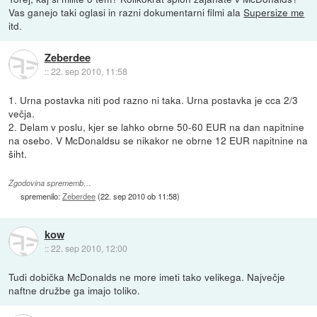
Vas ganejo taki oglasi in razni dokumentarni filmi ala
Supersize me
itd.
Zeberdee
::
22. sep 2010, 11:58
1. Urna postavka niti pod razno ni taka. Urna postavka je cca 2/3
večja.
2. Delam v poslu, kjer se lahko obrne 50-60 EUR na dan napitnine
na osebo. V McDonaldsu se nikakor ne obrne 12 EUR napitnine na
šiht.
Zgodovina sprememb…
spremenilo:
Zeberdee
(
22. sep 2010 ob 11:58
)
kow
::
22. sep 2010, 12:00
Tudi dobička McDonalds ne more imeti tako velikega. Največje
naftne družbe ga imajo toliko.