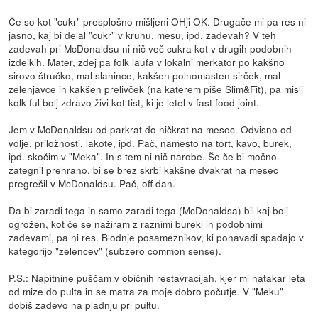
Če so kot "cukr" presplošno mišljeni OHji OK. Drugače mi pa res ni
jasno, kaj bi delal "cukr" v kruhu, mesu, ipd. zadevah? V teh
zadevah pri McDonaldsu ni nič več cukra kot v drugih podobnih
izdelkih. Mater, zdej pa folk laufa v lokalni merkator po kakšno
sirovo štručko, mal slanince, kakšen polnomasten sirček, mal
zelenjavce in kakšen prelivček (na katerem piše Slim&Fit), pa misli
kolk ful bolj zdravo živi kot tist, ki je letel v fast food joint.
Jem v McDonaldsu od parkrat do ničkrat na mesec. Odvisno od
volje, priložnosti, lakote, ipd. Pač, namesto na tort, kavo, burek,
ipd. skočim v "Meka". In s tem ni nič narobe. Še če bi močno
zategnil prehrano, bi se brez skrbi kakšne dvakrat na mesec
pregrešil v McDonaldsu. Pač, off dan.
Da bi zaradi tega in samo zaradi tega (McDonaldsa) bil kaj bolj
ogrožen, kot če se nažiram z raznimi bureki in podobnimi
zadevami, pa ni res. Blodnje posameznikov, ki ponavadi spadajo v
kategorijo "zelencev" (subzero common sense).
P.S.: Napitnine puščam v običnih restavracijah, kjer mi natakar leta
od mize do pulta in se matra za moje dobro počutje. V "Meku"
dobiš zadevo na pladnju pri pultu.