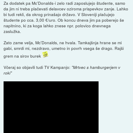
Za dodatek pa Mc'Donalds-i zelo radi zaposlujejo študente, samo
da jim ni treba plačevati delavcev oziroma prispevkov zanje. Lahko
bi tudi rekli, da okrog prinašajo državo. V Sloveniji plačujejo
študente po cca. 3,00 €/uro. Ob koncu dneva jim pa poberejo še
napitnino, ki za koga lahko znese npr. polovico dnevnega
zaslužka.
Zato zame velja, Mc'Donalds, ne hvala. Tamkajšnja hrane se mi
gabi, smrdi mi, nezdravo, umetno in povrh vsega še drago. Rajši
grem na sirov burek
Včeraj so objavili tudi TV Kampanjo:
"Mrtvec s hamburgerjem v
roki"