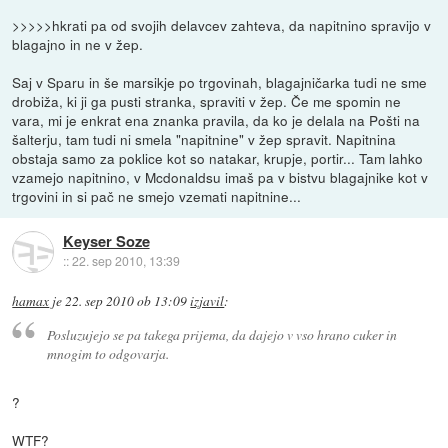
>>>>>hkrati pa od svojih delavcev zahteva, da napitnino spravijo v
blagajno in ne v žep.
Saj v Sparu in še marsikje po trgovinah, blagajničarka tudi ne sme
drobiža, ki ji ga pusti stranka, spraviti v žep. Če me spomin ne
vara, mi je enkrat ena znanka pravila, da ko je delala na Pošti na
šalterju, tam tudi ni smela "napitnine" v žep spravit. Napitnina
obstaja samo za poklice kot so natakar, krupje, portir... Tam lahko
vzamejo napitnino, v Mcdonaldsu imaš pa v bistvu blagajnike kot v
trgovini in si pač ne smejo vzemati napitnine...
Keyser Soze
::
22. sep 2010, 13:39
hamax
je
22. sep 2010 ob 13:09
izjavil
:
Posluzujejo se pa takega prijema, da dajejo v vso hrano cuker in
mnogim to odgovarja.
?
WTF?