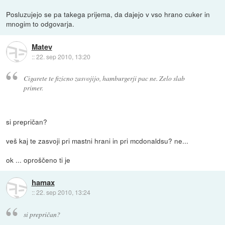
Posluzujejo se pa takega prijema, da dajejo v vso hrano cuker in
mnogim to odgovarja.
Matev
::
22. sep 2010, 13:20
Cigarete te fizicno zasvojijo, hamburgerji pac ne. Zelo slab
primer.
si prepričan?
veš kaj te zasvoji pri mastni hrani in pri mcdonaldsu? ne...
ok ... oproščeno ti je
hamax
::
22. sep 2010, 13:24
si prepričan?