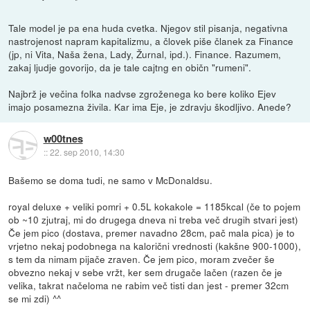
Tale model je pa ena huda cvetka. Njegov stil pisanja, negativna
nastrojenost napram kapitalizmu, a človek piše članek za Finance
(jp, ni Vita, Naša žena, Lady, Žurnal, ipd.). Finance. Razumem,
zakaj ljudje govorijo, da je tale cajtng en običn "rumeni".
Najbrž je večina folka nadvse zgroženega ko bere koliko Ejev
imajo posamezna živila. Kar ima Eje, je zdravju škodljivo. Anede?
w00tnes
::
22. sep 2010, 14:30
Bašemo se doma tudi, ne samo v McDonaldsu.
royal deluxe + veliki pomri + 0.5L kokakole = 1185kcal (če to pojem
ob ~10 zjutraj, mi do drugega dneva ni treba več drugih stvari jest)
Če jem pico (dostava, premer navadno 28cm, pač mala pica) je to
vrjetno nekaj podobnega na kalorični vrednosti (kakšne 900-1000),
s tem da nimam pijače zraven. Če jem pico, moram zvečer še
obvezno nekaj v sebe vržt, ker sem drugače lačen (razen če je
velika, takrat načeloma ne rabim več tisti dan jest - premer 32cm
se mi zdi) ^^