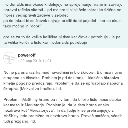
mc donalds ima okuse ki delujejo na sprejemanje hrane in zavirajo
naravni refleks sitorsti... pri mc hrani si sit šele takrat ko fizično ne
moreš več spraviti zadeve v želodec
pa še takrat bi se človek najraje prisilil da bi pojedel - ker so okusi
tako močno in "dobri"
gre se za to da velika kolilčina ni tisto kar človek potrebuje - je pa
ta velika količina tisto kar mcdonalds potrebuje
poweroff
::
22. sep 2010, 14:01
No, je pa ena razlika med navadnimi in bio škropivi. Bio niso nujno
strupena za človeka. Problem je pri doziranju - klasična škropiva
kmetje pogosto predozirajo. Problem je da se uproabljajo napačna
škropiva (Mekvol za hruške). Itd.
Problem mMcShitty hrane pa ni v tem, da bi bilo tisto meso slabše
kot meso iz Merkatorja. Problem je, da je tista hrana enako
nezdrava kot "Mercatorjeva". In da ljudje ki se prehranjujejo z
McShitty jedo pretežno to nezdravo hrano. Preveč maščob, včasih
tudi prežgano, itd.