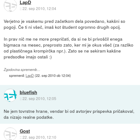
LapD
::
22. sep 2010, 12:04
Verjetno je vsakemu pred začetkom dela povedano, kakšni so
pogoji. Če ti ni všeč, imaš kot študent ogromno drugih opcij.
In prav nič me ne more prepričati, da si ne bi privoščil enega
bigmaca na mesec, preprosto zato, ker mi je okus všeč (za razliko
od plastičnega krompirčka npr.). Zato se ne sekiram kakšne
predsodke imajo ostali :)
Zgodovina sprememb…
spremenil:
LapD
(
22. sep 2010 ob 12:04
)
bluefish
::
22. sep 2010, 12:05
Ne jem tovrstne hrane, vendar bi od avtorjev prispevka pričakoval,
da nizajo realne podatke.
Gost
::
22. sep 2010, 12:10