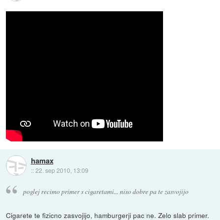
hamax
::
22. sep 2010, 13:09
poglej recimo primer s cigaretami... niso dobre pa te zasvojijo
Cigarete te fizicno zasvojijo, hamburgerji pac ne. Zelo slab primer.