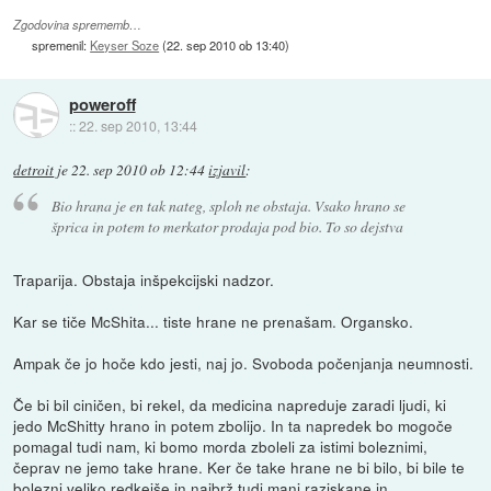
Zgodovina sprememb…
spremenil:
Keyser Soze
(
22. sep 2010 ob 13:40
)
poweroff
::
22. sep 2010, 13:44
detroit
je
22. sep 2010 ob 12:44
izjavil
:
Bio hrana je en tak nateg, sploh ne obstaja. Vsako hrano se
šprica in potem to merkator prodaja pod bio. To so dejstva
Traparija. Obstaja inšpekcijski nadzor.
Kar se tiče McShita... tiste hrane ne prenašam. Organsko.
Ampak če jo hoče kdo jesti, naj jo. Svoboda počenjanja neumnosti.
Če bi bil ciničen, bi rekel, da medicina napreduje zaradi ljudi, ki
jedo McShitty hrano in potem zbolijo. In ta napredek bo mogoče
pomagal tudi nam, ki bomo morda zboleli za istimi boleznimi,
čeprav ne jemo take hrane. Ker če take hrane ne bi bilo, bi bile te
bolezni veliko redkejše in najbrž tudi manj raziskane in