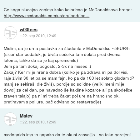
Ce koga slucajno zanima kako kaloricna je McDonaldsova hrana:
http://www.mcdonalds.com/us/en/food/foo...
w00tnes
::
22. sep 2010, 12:49
Mislim, da je urna postavka za študenta v McDonaldsu ~5EUR/h
(sicer star podatek, je bivša sošolka tam delala pred dvema
letoma, lahko da se je kaj spremenilo)
Jem pa tam dokaj pogosto, 2-3x na mesec :)
Zakaj? Ker mi je hrana dobra (koliko je pa zdrava mi pa dol visi,
raje živim 30 let pa se mam fajn, ko pa da 100 let solato glodam :P
manj se sekiraš, dle živiš), porcije so solidne (veliki meni mi je
dovolj za cel dan, pa navadno še kakšne kozarce ali pa skodelice
zraven talajo) pa ni mi treba čakat pol ure na hrano (no ok,
pretiravam s pol ure, pač odvisno od restavracije)
Matev
::
22. sep 2010, 12:49
mcdonalds ima to napako da te okusi zasvojijo - so tako narejeni