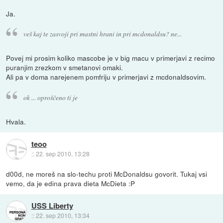
Ja.
veš kaj te zasvoji pri mastni hrani in pri mcdonaldsu? ne...
Povej mi prosim koliko mascobe je v big macu v primerjavi z recimo
puranjim zrezkom v smetanovi omaki.
Ali pa v doma narejenem pomfriju v primerjavi z mcdonaldsovim.
ok ... oproščeno ti je
Hvala.
teoo
::
22. sep 2010, 13:28
d00d, ne moreš na slo-techu proti McDonaldsu govorit. Tukaj vsi
vemo, da je edina prava dieta McDieta :P
USS Liberty
::
22. sep 2010, 13:34