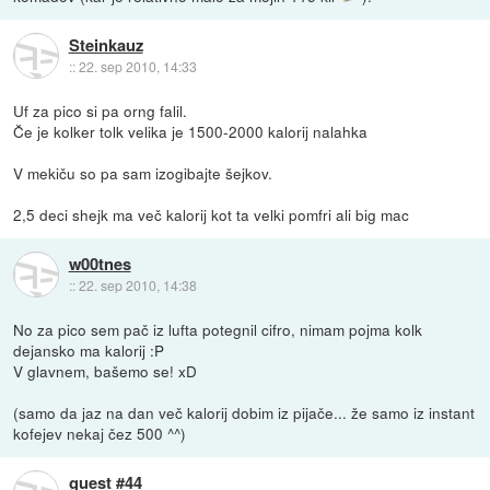
Steinkauz
::
22. sep 2010, 14:33
Uf za pico si pa orng falil.
Če je kolker tolk velika je 1500-2000 kalorij nalahka
V mekiču so pa sam izogibajte šejkov.
2,5 deci shejk ma več kalorij kot ta velki pomfri ali big mac
w00tnes
::
22. sep 2010, 14:38
No za pico sem pač iz lufta potegnil cifro, nimam pojma kolk
dejansko ma kalorij :P
V glavnem, bašemo se! xD
(samo da jaz na dan več kalorij dobim iz pijače... že samo iz instant
kofejev nekaj čez 500 ^^)
guest #44