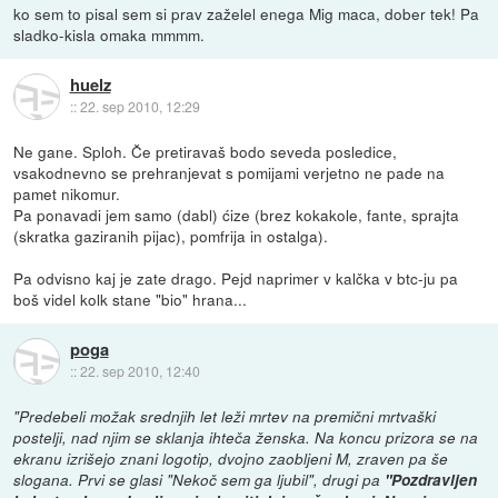
ko sem to pisal sem si prav zaželel enega Mig maca, dober tek! Pa
sladko-kisla omaka mmmm.
huelz
::
22. sep 2010, 12:29
Ne gane. Sploh. Če pretiravaš bodo seveda posledice,
vsakodnevno se prehranjevat s pomijami verjetno ne pade na
pamet nikomur.
Pa ponavadi jem samo (dabl) ćize (brez kokakole, fante, sprajta
(skratka gaziranih pijac), pomfrija in ostalga).
Pa odvisno kaj je zate drago. Pejd naprimer v kalčka v btc-ju pa
boš videl kolk stane "bio" hrana...
poga
::
22. sep 2010, 12:40
"Predebeli možak srednjih let leži mrtev na premični mrtvaški
postelji, nad njim se sklanja ihteča ženska. Na koncu prizora se na
ekranu izrišejo znani logotip, dvojno zaobljeni M, zraven pa še
slogana. Prvi se glasi "Nekoč sem ga ljubil", drugi pa
"Pozdravljen