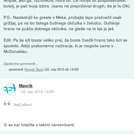
Ampak, jebi ga, raznolikost mora bit. Če hočeš bit posploševalski
butelj, je pač tvoja izbira. (samo ne prepričevat drugih, da je to OK)
P.S.: Naslednjič ko greste v Meka, probajte lepo prežvečit vsak
grižljaj, pa ne bo tistega čudnega občutka v želodcu. Goltanje
hrane ne pušča dobrega občutka, ne glede na to kje jo ješ.
Edit: Pa še siti boste veliko prej, če boste žvečili hrano tako kot se
spodobi. Adijo prekomerno nažiranje, ki je mogoče samo v
McDonaldsu.
Zgodovina sprememb…
spremenil:
Keyser Soze
(
22. sep 2010 ob 14:53
)
Mavrik
::
22. sep 2010, 14:50
bolj zdravi.
Vi se kar tolažite s takimi neresnicami.