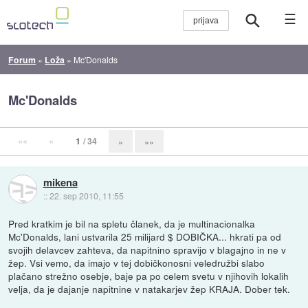
☰
Forum
»
Loža
»
Mc'Donalds
Mc'Donalds
««
«
1
/ 34
»
»»
mikena
::
22. sep 2010, 11:55
Pred kratkim je bil na spletu članek, da je multinacionalka
Mc'Donalds, lani ustvarila 25 milijard $ DOBIČKA... hkrati pa od
svojih delavcev zahteva, da napitnino spravijo v blagajno in ne v
žep. Vsi vemo, da imajo v tej dobičkonosni veledružbi slabo
plačano strežno osebje, baje pa po celem svetu v njihovih lokalih
velja, da je dajanje napitnine v natakarjev žep KRAJA. Dober tek.