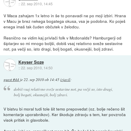
::
22. sep 2010, 14:45
V Maca zahajam 1x letno in še to ponavadi ne po moji izbiri. Hrana
v Macu je brez nekega bogatega okusa, vsa je podobna. Ko poješ
enega imaš tak čuden občutek v želodcu.
Resnično ne vidim kaj privlači folk v Mcdonalds? Hamburgerji od
šiptarjev so mi mnogo boljši, dobiš vsaj relativno sveže sestavine
not, pa večji so, isto dragi, bolj bogati, okusnejši, bolj zdravi.
Keyser Soze
::
22. sep 2010, 14:50
guest #44
je
22. sep 2010 ob 14:45
izjavil
:
dobiš vsaj relativno sveže sestavine not, pa večji so, isto dragi,
bolj bogati, okusnejši, bolj zdravi.
V bistvu bi moral tudi tole šit temo prepovedat (oz. bolje rečeno šit
komentarje uporabnikov). Ker škoduje zdravju s tem, ker povzroča
visok pritisk in glavobole.