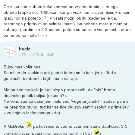
Če si pa sam kuham kake zadeve pa vrjetno dobim iz enega
obroka krepko čez 1000kcal, ker pri vsaki jedi zraven tišim krompir
(pač, nor na potejto :P ) v vsaki možni obliki (kadar se le da,
restanega pripravim na svinjski masti), pa nobene mere nimam pri
kuhanju (nardim za 2-3 osebe, potem se pa silim vse pojest... stran
pa ne bomo metal! -.- )
huelz
::
22. sep 2010, 14:32
E-jev
mas kolkr ces...
Se mi ne da vsakic sprot gledat kateri so in kolk jih je. Tud v
gumjastih bonbonih, ki jih imam najraje.
Me pa zanima kolk je tudi slepo prepricanih, da "bio" hrana
dejansko je tolk boljsa (okusna?).
Ne vem, zadnje case jem malo vec "vegetarijanskih" zadev, pa me
ne preprica ravno, tud kar se tice okusov samih (sploh v primerjavi
z zelenjavo iz domacega vrta).
V McDreku
pa kot receno vedno vzamem samo dabl/cize, 3-5
komadov (kar je relativno malo za mojih 115 kil
).