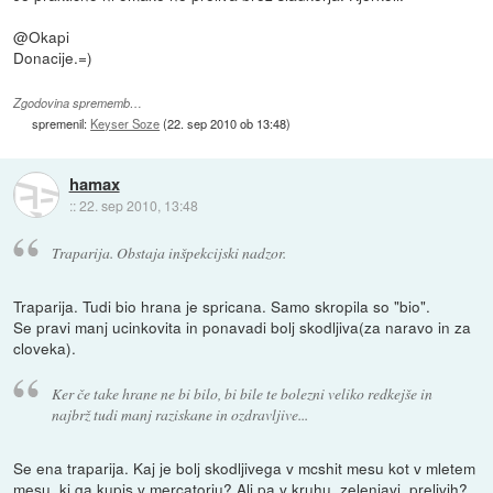
@Okapi
Donacije.=)
Zgodovina sprememb…
spremenil:
Keyser Soze
(
22. sep 2010 ob 13:48
)
hamax
::
22. sep 2010, 13:48
Traparija. Obstaja inšpekcijski nadzor.
Traparija. Tudi bio hrana je spricana. Samo skropila so "bio".
Se pravi manj ucinkovita in ponavadi bolj skodljiva(za naravo in za
cloveka).
Ker če take hrane ne bi bilo, bi bile te bolezni veliko redkejše in
najbrž tudi manj raziskane in ozdravljive...
Se ena traparija. Kaj je bolj skodljivega v mcshit mesu kot v mletem
mesu, ki ga kupis v mercatorju? Ali pa v kruhu, zelenjavi, prelivih?