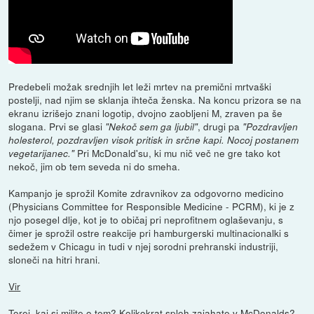
Predebeli možak srednjih let leži mrtev na premični mrtvaški
postelji, nad njim se sklanja ihteča ženska. Na koncu prizora se na
ekranu izrišejo znani logotip, dvojno zaobljeni M, zraven pa še
slogana. Prvi se glasi
, drugi pa
"Nekoč sem ga ljubil"
"Pozdravljen
holesterol, pozdravljen visok pritisk in srčne kapi. Nocoj postanem
Pri McDonald'su, ki mu nič več ne gre tako kot
vegetarijanec."
nekoč, jim ob tem seveda ni do smeha.
Kampanjo je sprožil Komite zdravnikov za odgovorno medicino
(Physicians Committee for Responsible Medicine - PCRM), ki je z
njo posegel dlje, kot je to običaj pri neprofitnem oglaševanju, s
čimer je sprožil ostre reakcije pri hamburgerski multinacionalki s
sedežem v Chicagu in tudi v njej sorodni prehranski industriji,
sloneči na hitri hrani.
Vir
Torej, kaj si milite o tem? Kolikokrat sploh zajahate v McDonalds?