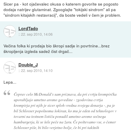
Sicer pa - kot ojačevalec okusa o katerem govorite se pogosto
dodaja natrijev glutaminat. Zgooglajte "tokijski sindrom" ali pa
"sindrom kitajskih restavracij", da boste vedeli v čem je problem.
LordTado
::
22. sep 2010, 14:06
Večina folka ki prodaja bio škropi sadje in povrtnine...brez
škropljenja izgleda sadež čist drgač...
Double_J
::
22. sep 2010, 14:10
Lepa...
Čeprav celo McDonald's sam priznava, da pri cvrtju krompirčka
uporabljajo umetno aromo govedine - zgodovina cvrtja
krompirja pri njih je sicer sploh vredna svojega denarja -, pa je
bil Schlosser popolnoma šokiran, ko mu je eden od tehnologov v
tovarni na testnem lističu ponudil umetno aromo sočnega
hamburgerja, ki se šele peče na žaru. Če poštevamo vse, o čemer
Schlosser piše, bi bilo verjetno bolje, če bi pri takšnih