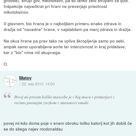
gnilobe), strupi gliv, mikotoksini, pa so lahko zelo strupeni za ljudi.
Inšpekcije največkrat pri hrani ne preverjajo prisotnost
mikotoksinov.
V glavnem, bio hrana je v najboljšem primeru enako zdrava in
dražja od "navadne" hrane, v najslabšem pa manj zdrava in dražja.
Na okus hrane pa prav tako ne vpliva škropljenje samo po sebi,
ampak samo uporabljene sorte ter intenzivnost in kraj pridelave,
kar z "bio" nima nič skupnega.
O.
Matev
::
22. sep 2010, 14:00
Povej mi prosim koliko mascobe je v big macu v primerjavi z
recimo puranjim zrezkom v smetanovi omaki.
povej mi kdo doma poje v enem obroku toliko kalorij kot jih dobiš če
se do sitega najev mcdonaldsu