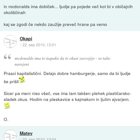
in mcdonalds ima dobiček... ljudje pa pojede več kot bi v običajnih
okoliščinah
kaj se zgodi če nekdo zaužije preveč hrane pa vemo
Okapi
::
22. sep 2010, 13:01
mcdonalds ima to napako da te okusi zasvojijo - so tako
narejeni
Prasci kapitalistični. Delajo dobre hamburgerje, samo da bi ljudje
še prišli
Sicer pa meni niso všeč, vse ima tam takšen plehek plastičarsko-
sladek okus. Hodim na pleskavice s kajmakom in ljutim ajvarjem.
O.
Matev
::
22. sep 2010, 13:04