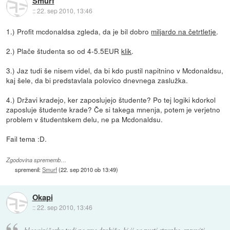
Smurf
::
22. sep 2010, 13:46
1.) Profit mcdonaldsa zgleda, da je bil dobro
miljardo na četrtletje
.
2.) Plače študenta so od 4-5.5EUR
klik
.
3.) Jaz tudi še nisem videl, da bi kdo pustil napitnino v Mcdonaldsu,
kaj šele, da bi predstavlala polovico dnevnega zaslužka.
4.) Državi kradejo, ker zaposlujejo študente? Po tej logiki kdorkol
zaposluje študente krade? Če si takega mnenja, potem je verjetno
problem v študentskem delu, ne pa Mcdonaldsu.
Fail tema :D.
Zgodovina sprememb…
spremenil:
Smurf
(
22. sep 2010 ob 13:49
)
Okapi
::
22. sep 2010, 13:46
blagajničarka tudi ne sme drobiža, ki ji ga pusti stranka, spraviti