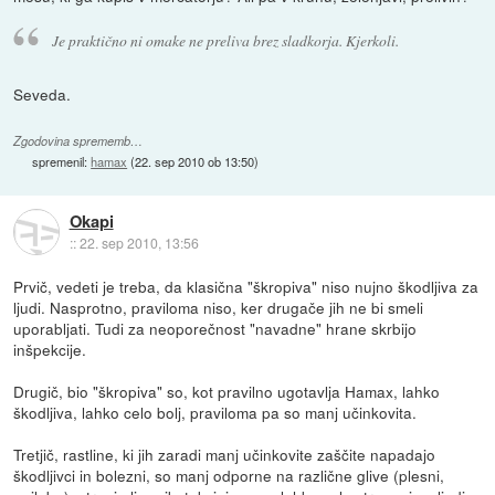
Je praktično ni omake ne preliva brez sladkorja. Kjerkoli.
Seveda.
Zgodovina sprememb…
spremenil:
hamax
(
22. sep 2010 ob 13:50
)
Okapi
::
22. sep 2010, 13:56
Prvič, vedeti je treba, da klasična "škropiva" niso nujno škodljiva za
ljudi. Nasprotno, praviloma niso, ker drugače jih ne bi smeli
uporabljati. Tudi za neoporečnost "navadne" hrane skrbijo
inšpekcije.
Drugič, bio "škropiva" so, kot pravilno ugotavlja Hamax, lahko
škodljiva, lahko celo bolj, praviloma pa so manj učinkovita.
Tretjič, rastline, ki jih zaradi manj učinkovite zaščite napadajo
škodljivci in bolezni, so manj odporne na različne glive (plesni,