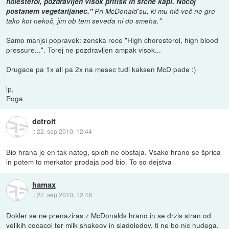
holesterol, pozdravljen visok pritisk in srčne kapi. Nocoj
postanem vegetarijanec."
Pri McDonald'su, ki mu nič več ne gre
tako kot nekoč, jim ob tem seveda ni do smeha."
Samo manjsi popravek: zenska rece "High choresterol, high blood
pressure...". Torej ne pozdravljen ampak visok...
Drugace pa 1x ali pa 2x na mesec tudi kaksen McD pade :)
lp,
Poga
detroit
::
22. sep 2010, 12:44
Bio hrana je en tak nateg, sploh ne obstaja. Vsako hrano se šprica
in potem to merkator prodaja pod bio. To so dejstva
hamax
::
22. sep 2010, 12:48
Dokler se ne prenaziras z McDonalds hrano in se drzis stran od
velikih cocacol ter milk shakeov in sladoledov, ti ne bo nic hudega.