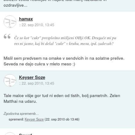
ozdravljive...
hamax
::
22. sep 2010, 13:45
Če so kot "cukr" presplošno mišljeni OHji OK. Drugače mi pa
res ni jasno, kaj bi delal "cukr" v kruhu, mesu, ipd. zadevah?
Mislil sem predvsem na omake v sendvicih in na solatne prelive.
Seveda ne dajo cukra v mleto meso :)
Keyser Soze
::
22. sep 2010, 13:45
Tale malce višje gor tud ni eden od tistih, bolj pametnih. Zelen
Matthai na udaru.
Zgodovina sprememb…
spremenil:
Keyser Soze
(
22. sep 2010 ob 13:46
)