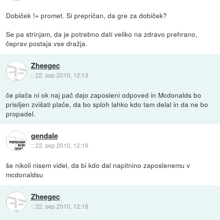
Dobiček != promet. Si prepričan, da gre za dobiček?
Se pa strinjam, da je potrebno dati veliko na zdravo prehrano,
čeprav postaja vse dražja.
Zheegec
::
22. sep 2010, 12:13
če plača ni ok naj pač dajo zaposleni odpoved in Mcdonalds bo
prisiljen zvišati plače, da bo sploh lahko kdo tam delal in da ne bo
propadel.
gendale
::
22. sep 2010, 12:16
še nikoli nisem videl, da bi kdo dal napitnino zaposlenemu v
mcdonaldsu
Zheegec
::
22. sep 2010, 12:18