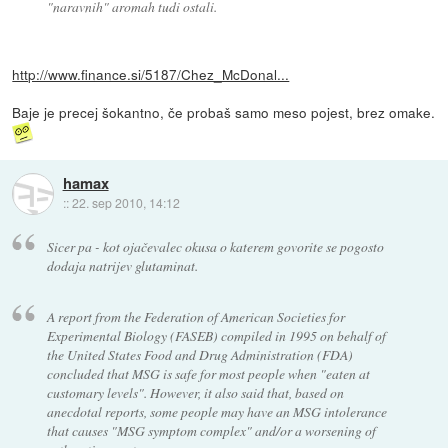
"naravnih" aromah tudi ostali.
http://www.finance.si/5187/Chez_McDonal...
Baje je precej šokantno, če probaš samo meso pojest, brez omake.
hamax
::
22. sep 2010, 14:12
Sicer pa - kot ojačevalec okusa o katerem govorite se pogosto
dodaja natrijev glutaminat.
A report from the Federation of American Societies for
Experimental Biology (FASEB) compiled in 1995 on behalf of
the United States Food and Drug Administration (FDA)
concluded that MSG is safe for most people when "eaten at
customary levels". However, it also said that, based on
anecdotal reports, some people may have an MSG intolerance
that causes "MSG symptom complex" and/or a worsening of