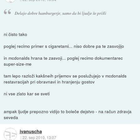
Delajo dobre hamburgerje, samo da bi ljudje še prišli
ni čisto tako
poglej recimo primer s cigaretami... niso dobre pa te zasvojijo
in mcdonalds hrana te zasvoji... poglej recimo dokumentarec
super-size-me
tam lepo razloži kakšneih prijemov se poslužujejo v mcdonalds
restavracijah pri obravnavi in hranjenju gostov
ni vse zlato kar se sveti
ampak ljudje prepozno vidijo to boleče dejstvo - na račun zdravja
seveda
ivanuscha
::
22. sep 2010, 13:07