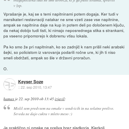
v žep.
Vprašanje je, kaj se s temi napitninami potem dogaja. Ker tudi v
marsikateri restavraciji natakar ne sme vzeti zase vse napitnine,
ampak se napitnina daje na kup in potem deli po določenem ključu,
da nekaj dobijo tudi tisti, ki nimajo neposrednega stika s strankami,
pa vseeno pripomorejo k dobremu vtisu lokala.
Pa ko smo že pri napitninah, ko so zadnjič k nam prišli neki arabski
šejki, so policistom iz varovanja podarili ročne ure, ki jih ti niso
smeli obdržati, ampak so šle v državni proračun.
O.
Keyser Soze
::
22. sep 2010, 13:47
hamax
je
22. sep 2010 ob 13:45
izjavil
:
Mislil sem predvsem na omake v sendvicih in na solatne prelive.
Seveda ne dajo cukra v mleto meso :)
Je praktično ni omake ne preliva brez sladkorja. Kjerkoli.