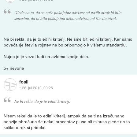
Glede na to, da so naše pokojnine odvisne od naših otrok bi bilo
smiselno, da bi bila pokojnina delno odvisna od števila otrok.
Ne bi rekla, da je to edini kriterij. Ne sme biti edini kriterij. Ker samo
povečanje števila rojstev ne bo pripomoglo k višjemu standardu.
Nujno jo je vezat tudi na avtomatizacijo dela.
o+ nevone
fosil
::
28. jul 2010, 00:26
Ne bi rekla, da je to edini kriterij.
Nisem rekel da je to edini kriterij, ampak da se ti na izračunano
penzijo obračuna še nekaj procentov plusa ali minusa glede na to
koliko otrok si pridelal.