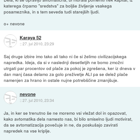
katerega črpamo "sredstva" za boljše življenje vsakega
posameznika, in s tem seveda tudi starejših ljudi.
o+ nevone
Karaya 52
::
27. jul 2010, 23:29
Saj druge izbire imo tako ali tako ni če si želimo civilizacijskega
napredka. Ideja, da si v naslednji desetletjih ne bomo zmožni
utrgati par procentov od plače za pokoj je zgrešena, ker iz dneva v
dan manj časa delamo za golo preživetje ALI pa se delež plače
namenjen za hrano in ostale nujne potrebščine zmanjšuje.
nevone
::
27. jul 2010, 23:34
Ja, in ker se trenutno še ne moremo vsi vležat dol in opazovat,
kako avtomatika dela namesto nas, bi bilo smiselno ljudi motivirat,
da se avtomatizacija povečuje in ne, da poskušajo zavirati
napredek na vse kriplje.