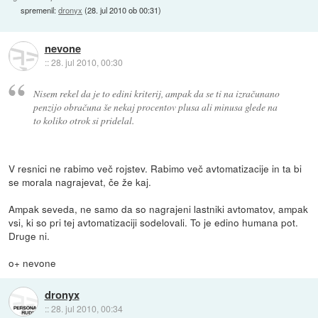
spremenil:
dronyx
(
28. jul 2010 ob 00:31
)
nevone
::
28. jul 2010, 00:30
Nisem rekel da je to edini kriterij, ampak da se ti na izračunano
penzijo obračuna še nekaj procentov plusa ali minusa glede na
to koliko otrok si pridelal.
V resnici ne rabimo več rojstev. Rabimo več avtomatizacije in ta bi
se morala nagrajevat, če že kaj.
Ampak seveda, ne samo da so nagrajeni lastniki avtomatov, ampak
vsi, ki so pri tej avtomatizaciji sodelovali. To je edino humana pot.
Druge ni.
o+ nevone
dronyx
::
28. jul 2010, 00:34