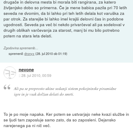
drugače in delovna mesta bi morala biti rangirana, za katero
življenjsko dobo so primerna. Če je mene babica pazila pri 70 letih
seveda ne dvomim, da bi lahko pri teh letih delala kot varuška za
par otrok. Za starejše bi lahko imel krajši delovni čas in podobne
ugodnosti. Seveda pa več bi nekdo privarčeval ali pa sodeloval v
drugih oblikah varčevanja za starost, manj bi mu bilo potrebno
potem na stara leta delati.
Zgodovina sprememb…
spremenil:
dronyx
(
28. jul 2010 ob 01:19
)
nevone
::
28. jul 2010, 00:59
Ali pa se preprosto ukine sedanji sistem pokojninske piramidne
igre in je vsak dolžan delati do smrti.
To je po moje napaka. Ker potem se ustvarjajo neke kvazi službe in
se ljudi tam zaposluje samo zato, da so zaposleni. Dejansko
narejenega pa ni nič več.