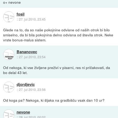
o+ nevone
fosil
::
27. jul 2010, 23:45
Glede na to, da so naše pokojnine odvisne od naših otrok bi bilo
smiselno, da bi bila pokojnina delno odvisna od števila otrok. Neke
vrste bonus-malus sistem.
Bananovec
::
27. jul 2010, 23:54
Od nekoga, ki vse življene preživi v pisarni, res ni pričakovati, da
bo delal 43 let.
djordjevic
::
27. jul 2010, 23:56
Od koga pa? Nekoga, ki šljaka na gradbišču vsak dan 10 ur?
nevone
::
28. jul 2010, 00:02