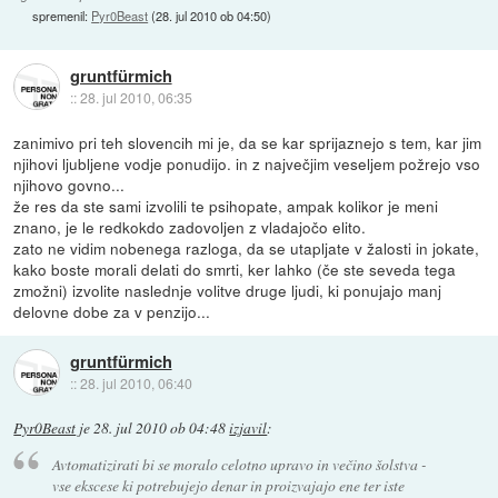
spremenil:
Pyr0Beast
(
28. jul 2010 ob 04:50
)
gruntfürmich
::
28. jul 2010, 06:35
zanimivo pri teh slovencih mi je, da se kar sprijaznejo s tem, kar jim
njihovi ljubljene vodje ponudijo. in z največjim veseljem požrejo vso
njihovo govno...
že res da ste sami izvolili te psihopate, ampak kolikor je meni
znano, je le redkokdo zadovoljen z vladajočo elito.
zato ne vidim nobenega razloga, da se utapljate v žalosti in jokate,
kako boste morali delati do smrti, ker lahko (če ste seveda tega
zmožni) izvolite naslednje volitve druge ljudi, ki ponujajo manj
delovne dobe za v penzijo...
gruntfürmich
::
28. jul 2010, 06:40
Pyr0Beast
je
28. jul 2010 ob 04:48
izjavil
:
Avtomatizirati bi se moralo celotno upravo in večino šolstva -
vse ekscese ki potrebujejo denar in proizvajajo ene ter iste