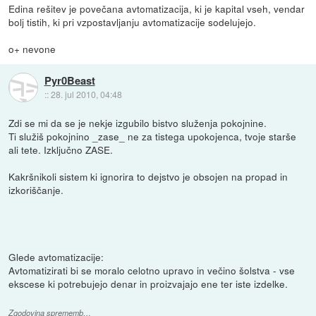
Edina rešitev je povečana avtomatizacija, ki je kapital vseh, vendar
bolj tistih, ki pri vzpostavljanju avtomatizacije sodelujejo.
o+ nevone
Pyr0Beast
::
28. jul 2010, 04:48
Zdi se mi da se je nekje izgubilo bistvo služenja pokojnine.
Ti služiš pokojnino _zase_ ne za tistega upokojenca, tvoje starše
ali tete. Izključno ZASE.
Kakršnikoli sistem ki ignorira to dejstvo je obsojen na propad in
izkoriščanje.
Glede avtomatizacije:
Avtomatizirati bi se moralo celotno upravo in večino šolstva - vse
ekscese ki potrebujejo denar in proizvajajo ene ter iste izdelke.
Zgodovina sprememb…