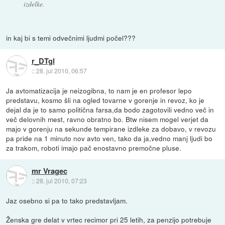
izdelke.
in kaj bi s temi odvečnimi ljudmi počel???
r_DTgl
::
28. jul 2010, 06:57
Ja avtomatizacija je neizogibna, to nam je en profesor lepo
predstavu, kosmo šli na ogled tovarne v gorenje in revoz, ko je
dejal da je to samo politična farsa,da bodo zagotovili vedno več in
več delovnih mest, ravno obratno bo. Btw nisem mogel verjet da
majo v gorenju na sekunde tempirane izdleke za dobavo, v revozu
pa pride na 1 minuto nov avto ven, tako da ja,vedno manj ljudi bo
za trakom, roboti imajo pač enostavno premočne pluse.
mr Vragec
::
28. jul 2010, 07:23
Jaz osebno si pa to tako predstavljam.
Ženska gre delat v vrtec recimor pri 25 letih, za penzijo potrebuje