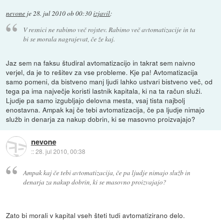
nevone
je
28. jul 2010 ob 00:30
izjavil
:
V resnici ne rabimo več rojstev. Rabimo več avtomatizacije in ta
bi se morala nagrajevat, če že kaj.
Jaz sem na faksu študiral avtomatizacijo in takrat sem naivno
verjel, da je to rešitev za vse probleme. Kje pa! Avtomatizacija
samo pomeni, da bistveno manj ljudi lahko ustvari bistveno več, od
tega pa ima največje koristi lastnik kapitala, ki na ta račun služi.
Ljudje pa samo izgubljajo delovna mesta, vsaj tista najbolj
enostavna. Ampak kaj če tebi avtomatizacija, če pa ljudje nimajo
služb in denarja za nakup dobrin, ki se masovno proizvajajo?
nevone
::
28. jul 2010, 00:38
Ampak kaj če tebi avtomatizacija, če pa ljudje nimajo služb in
denarja za nakup dobrin, ki se masovno proizvajajo?
Zato bi morali v kapital vseh šteti tudi avtomatizirano delo.