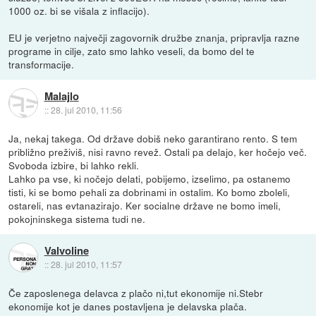
1000 oz. bi se višala z inflacijo).
EU je verjetno največji zagovornik družbe znanja, pripravlja razne
programe in cilje, zato smo lahko veseli, da bomo del te
transformacije.
Malajlo
::
28. jul 2010, 11:56
Ja, nekaj takega. Od države dobiš neko garantirano rento. S tem
približno preživiš, nisi ravno revež. Ostali pa delajo, ker hočejo več.
Svoboda izbire, bi lahko rekli.
Lahko pa vse, ki nočejo delati, pobijemo, izselimo, pa ostanemo
tisti, ki se bomo pehali za dobrinami in ostalim. Ko bomo zboleli,
ostareli, nas evtanazirajo. Ker socialne države ne bomo imeli,
pokojninskega sistema tudi ne.
Valvoline
::
28. jul 2010, 11:57
Če zaposlenega delavca z plačo ni,tut ekonomije ni.Stebr
ekonomije kot je danes postavljena je delavska plača.