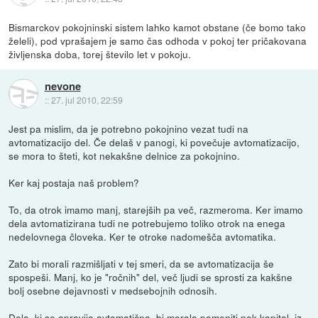
Bismarckov pokojninski sistem lahko kamot obstane (če bomo tako
želeli), pod vprašajem je samo čas odhoda v pokoj ter pričakovana
življenska doba, torej število let v pokoju.
nevone
::
27. jul 2010, 22:59
Jest pa mislim, da je potrebno pokojnino vezat tudi na
avtomatizacijo del. Če delaš v panogi, ki povečuje avtomatizacijo,
se mora to šteti, kot nekakšne delnice za pokojnino.
Ker kaj postaja naš problem?
To, da otrok imamo manj, starejših pa več, razmeroma. Ker imamo
dela avtomatizirana tudi ne potrebujemo toliko otrok na enega
nedelovnega človeka. Ker te otroke nadomešča avtomatika.
Zato bi morali razmišljati v tej smeri, da se avtomatizacija še
spospeši. Manj, ko je "ročnih" del, več ljudi se sprosti za kakšne
bolj osebne dejavnosti v medsebojnih odnosih.
Dela, ki se opravijo avtomatična, bi morala pomeniti nek kapital, iz