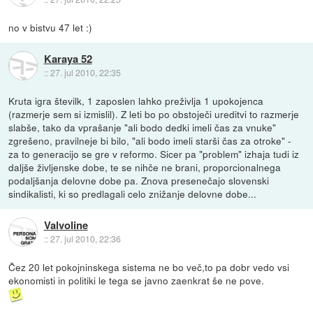
no v bistvu 47 let :)
Karaya 52
::
27. jul 2010, 22:35
Kruta igra številk, 1 zaposlen lahko preživlja 1 upokojenca
(razmerje sem si izmislil). Z leti bo po obstoječi ureditvi to razmerje
slabše, tako da vprašanje "ali bodo dedki imeli čas za vnuke"
zgrešeno, pravilneje bi bilo, "ali bodo imeli starši čas za otroke" -
za to generacijo se gre v reformo. Sicer pa "problem" izhaja tudi iz
daljše življenske dobe, te se nihče ne brani, proporcionalnega
podaljšanja delovne dobe pa. Znova presenečajo slovenski
sindikalisti, ki so predlagali celo znižanje delovne dobe...
Valvoline
::
27. jul 2010, 22:36
Čez 20 let pokojninskega sistema ne bo več,to pa dobr vedo vsi
ekonomisti in politiki le tega se javno zaenkrat še ne pove.