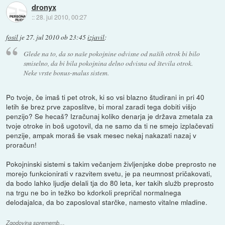
dronyx
::
28. jul 2010, 00:27
fosil
je
27. jul 2010 ob 23:45
izjavil
:
Glede na to, da so naše pokojnine odvisne od naših otrok bi bilo
smiselno, da bi bila pokojnina delno odvisna od števila otrok.
Neke vrste bonus-malus sistem.
Po tvoje, če imaš ti pet otrok, ki so vsi blazno študirani in pri 40
letih še brez prve zaposlitve, bi moral zaradi tega dobiti višjo
penzijo? Se hecaš? Izračunaj koliko denarja je država zmetala za
tvoje otroke in boš ugotovil, da ne samo da ti ne smejo izplačevati
penzije, ampak moraš še vsak mesec nekaj nakazati nazaj v
proračun!
Pokojninski sistemi s takim večanjem življenjske dobe preprosto ne
morejo funkcionirati v razvitem svetu, je pa neumnost pričakovati,
da bodo lahko ljudje delali tja do 80 leta, ker takih služb preprosto
na trgu ne bo in težko bo kdorkoli prepričal normalnega
delodajalca, da bo zaposloval starčke, namesto vitalne mladine.
Zgodovina sprememb…