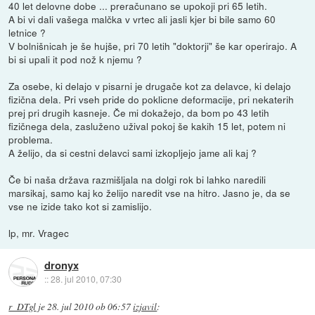
40 let delovne dobe ... preračunano se upokoji pri 65 letih.
A bi vi dali vašega malčka v vrtec ali jasli kjer bi bile samo 60
letnice ?
V bolnišnicah je še hujše, pri 70 letih "doktorji" še kar operirajo. A
bi si upali it pod nož k njemu ?
Za osebe, ki delajo v pisarni je drugače kot za delavce, ki delajo
fizična dela. Pri vseh pride do poklicne deformacije, pri nekaterih
prej pri drugih kasneje. Če mi dokažejo, da bom po 43 letih
fizičnega dela, zasluženo užival pokoj še kakih 15 let, potem ni
problema.
A želijo, da si cestni delavci sami izkopljejo jame ali kaj ?
Če bi naša država razmišljala na dolgi rok bi lahko naredili
marsikaj, samo kaj ko želijo naredit vse na hitro. Jasno je, da se
vse ne izide tako kot si zamislijo.
lp, mr. Vragec
dronyx
::
28. jul 2010, 07:30
r_DTgl
je
28. jul 2010 ob 06:57
izjavil
: