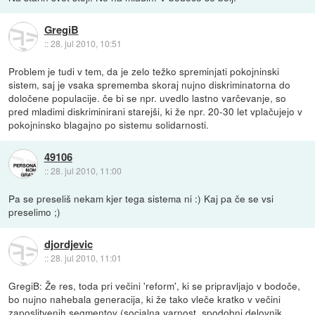
GregiB
::
28. jul 2010, 10:51
Problem je tudi v tem, da je zelo težko spreminjati pokojninski
sistem, saj je vsaka sprememba skoraj nujno diskriminatorna do
določene populacije. če bi se npr. uvedlo lastno varčevanje, so
pred mladimi diskriminirani starejši, ki že npr. 20-30 let vplačujejo v
pokojninsko blagajno po sistemu solidarnosti.
49106
::
28. jul 2010, 11:00
Pa se preseliš nekam kjer tega sistema ni :) Kaj pa če se vsi
preselimo ;)
djordjevic
::
28. jul 2010, 11:01
GregiB: Že res, toda pri večini 'reform', ki se pripravljajo v bodoče,
bo nujno nahebala generacija, ki že tako vleče kratko v večini
zaposlitvenih segmentov (socialna varnost, spodobni delovnik