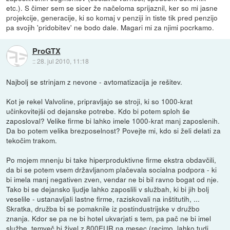
etc.). S čimer sem se sicer že načeloma sprijaznil, ker so mi jasne
projekcije, generacije, ki so komaj v penziji in tiste tik pred penzijo
pa svojih 'pridobitev' ne bodo dale. Magari mi za njimi pocrkamo.
ProGTX
::
28. jul 2010, 11:18
Najbolj se strinjam z nevone - avtomatizacija je rešitev.
Kot je rekel Valvoline, pripravljajo se stroji, ki so 1000-krat
učinkovitejši od dejanske potrebe. Kdo bi potem sploh še
zaposloval? Velike firme bi lahko imele 1000-krat manj zaposlenih.
Da bo potem velika brezposelnost? Povejte mi, kdo si želi delati za
tekočim trakom.
Po mojem mnenju bi take hiperproduktivne firme ekstra obdavčili,
da bi se potem vsem državljanom plačevala socialna podpora - ki
bi imela manj negativen zven, vendar ne bi bil ravno bogat od nje.
Tako bi se dejansko ljudje lahko zaposlili v službah, ki bi jih bolj
veselile - ustanavljali lastne firme, raziskovali na inštitutih, ...
Skratka, družba bi se pomaknile iz postindustrijske v družbo
znanja. Kdor se pa ne bi hotel ukvarjati s tem, pa pač ne bi imel
službe, temveč bi živel z 800EUR na mesec (recimo, lahko tudi