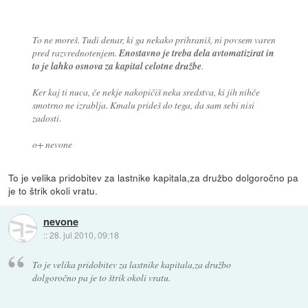
To ne moreš. Tudi denar, ki ga nekako prihraniš, ni povsem varen
pred razvrednotenjem.
Enostavno je treba dela avtomatizirat in
to je lahko osnova za kapital celotne družbe
.
Ker kaj ti nuca, če nekje nakopičiš neka sredstva, ki jih nihče
smotrno ne izrablja. Kmalu prideš do tega, da sam sebi nisi
zadosti.
o+ nevone
To je velika pridobitev za lastnike kapitala,za družbo dolgoročno pa
je to štrik okoli vratu.
nevone
::
28. jul 2010, 09:18
To je velika pridobitev za lastnike kapitala,za družbo
dolgoročno pa je to štrik okoli vratu.