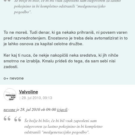
Še bolje bi bilo, če bi bil vsak zaposleni sam odgovoren za lastno
pokojnino in bi kompletno odstranili "medgeneracijsko
pogodbo".
To ne moreš. Tudi denar, ki ga nekako prihraniš, ni povsem varen
pred razvrednotenjem. Enostavno je treba dela avtomatizirat in to
je lahko osnova za kapital celotne družbe.
Ker kaj ti nuca, če nekje nakopičiš neka sredstva, ki jih nihče
smotrno ne izrablja. Kmalu prideš do tega, da sam sebi nisi
zadosti.
o+ nevone
Valvoline
::
28. jul 2010, 09:13
nevone
je
28. jul 2010 ob 09:00
izjavil
:
Še bolje bi bilo, če bi bil vsak zaposleni sam
odgovoren za lastno pokojnino in bi kompletno
odstranili "medgeneracijsko pogodbo".