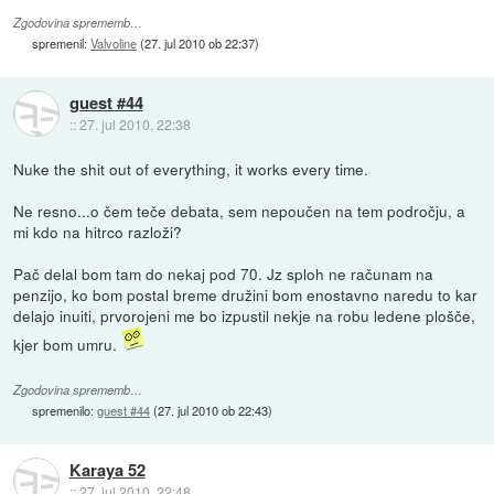
Zgodovina sprememb…
spremenil:
Valvoline
(
27. jul 2010 ob 22:37
)
guest #44
::
27. jul 2010, 22:38
Nuke the shit out of everything, it works every time.
Ne resno...o čem teče debata, sem nepoučen na tem področju, a
mi kdo na hitrco razloži?
Pač delal bom tam do nekaj pod 70. Jz sploh ne računam na
penzijo, ko bom postal breme družini bom enostavno naredu to kar
delajo inuiti, prvorojeni me bo izpustil nekje na robu ledene plošče,
kjer bom umru.
Zgodovina sprememb…
spremenilo:
guest #44
(
27. jul 2010 ob 22:43
)
Karaya 52
::
27. jul 2010, 22:48