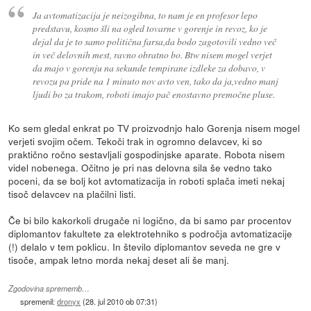
Ja avtomatizacija je neizogibna, to nam je en profesor lepo
predstavu, kosmo šli na ogled tovarne v gorenje in revoz, ko je
dejal da je to samo politična farsa,da bodo zagotovili vedno več
in več delovnih mest, ravno obratno bo. Btw nisem mogel verjet
da majo v gorenju na sekunde tempirane izdleke za dobavo, v
revozu pa pride na 1 minuto nov avto ven, tako da ja,vedno manj
ljudi bo za trakom, roboti imajo pač enostavno premočne pluse.
Ko sem gledal enkrat po TV proizvodnjo halo Gorenja nisem mogel
verjeti svojim očem. Tekoči trak in ogromno delavcev, ki so
praktično ročno sestavljali gospodinjske aparate. Robota nisem
videl nobenega. Očitno je pri nas delovna sila še vedno tako
poceni, da se bolj kot avtomatizacija in roboti splača imeti nekaj
tisoč delavcev na plačilni listi.
Če bi bilo kakorkoli drugače ni logično, da bi samo par procentov
diplomantov fakultete za elektrotehniko s področja avtomatizacije
(!) delalo v tem poklicu. In število diplomantov seveda ne gre v
tisoče, ampak letno morda nekaj deset ali še manj.
Zgodovina sprememb…
spremenil:
dronyx
(
28. jul 2010 ob 07:31
)