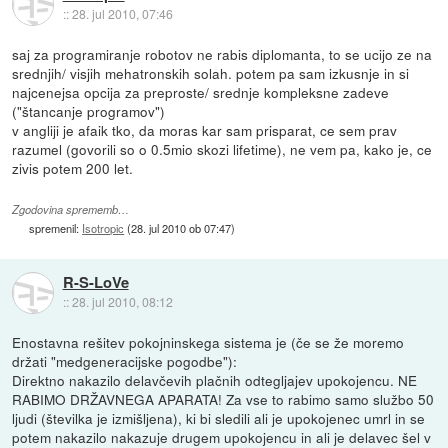
::
28. jul 2010, 07:46
saj za programiranje robotov ne rabis diplomanta, to se ucijo ze na
srednjih/ visjih mehatronskih solah. potem pa sam izkusnje in si
najcenejsa opcija za preproste/ srednje kompleksne zadeve
("štancanje programov")
v angliji je afaik tko, da moras kar sam prisparat, ce sem prav
razumel (govorili so o 0.5mio skozi lifetime), ne vem pa, kako je, ce
zivis potem 200 let.
Zgodovina sprememb…
spremenil:
Isotropic
(
28. jul 2010 ob 07:47
)
R-S-LoVe
::
28. jul 2010, 08:12
Enostavna rešitev pokojninskega sistema je (če se že moremo
držati "medgeneracijske pogodbe"):
Direktno nakazilo delavčevih plačnih odtegljajev upokojencu. NE
RABIMO DRŽAVNEGA APARATA! Za vse to rabimo samo službo 50
ljudi (številka je izmišljena), ki bi sledili ali je upokojenec umrl in se
potem nakazilo nakazuje drugem upokojencu in ali je delavec šel v