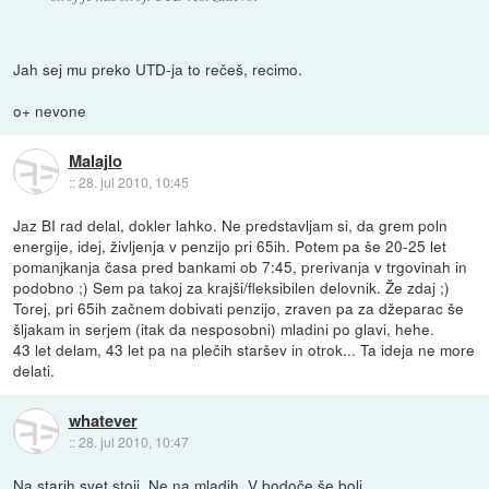
Jah sej mu preko UTD-ja to rečeš, recimo.
o+ nevone
Malajlo
::
28. jul 2010, 10:45
Jaz BI rad delal, dokler lahko. Ne predstavljam si, da grem poln
energije, idej, življenja v penzijo pri 65ih. Potem pa še 20-25 let
pomanjkanja časa pred bankami ob 7:45, prerivanja v trgovinah in
podobno ;) Sem pa takoj za krajši/fleksibilen delovnik. Že zdaj ;)
Torej, pri 65ih začnem dobivati penzijo, zraven pa za džeparac še
šljakam in serjem (itak da nesposobni) mladini po glavi, hehe.
43 let delam, 43 let pa na plečih staršev in otrok... Ta ideja ne more
delati.
whatever
::
28. jul 2010, 10:47
Na starih svet stoji. Ne na mladih. V bodoče še bolj.