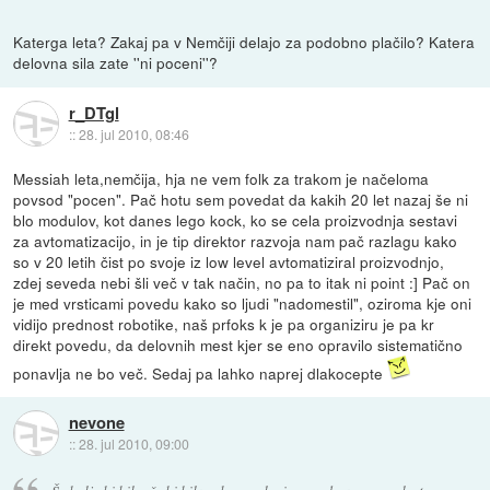
Katerga leta? Zakaj pa v Nemčiji delajo za podobno plačilo? Katera
delovna sila zate ''ni poceni''?
r_DTgl
::
28. jul 2010, 08:46
Messiah leta,nemčija, hja ne vem folk za trakom je načeloma
povsod "pocen". Pač hotu sem povedat da kakih 20 let nazaj še ni
blo modulov, kot danes lego kock, ko se cela proizvodnja sestavi
za avtomatizacijo, in je tip direktor razvoja nam pač razlagu kako
so v 20 letih čist po svoje iz low level avtomatiziral proizvodnjo,
zdej seveda nebi šli več v tak način, no pa to itak ni point :] Pač on
je med vrsticami povedu kako so ljudi "nadomestil", oziroma kje oni
vidijo prednost robotike, naš prfoks k je pa organiziru je pa kr
direkt povedu, da delovnih mest kjer se eno opravilo sistematično
ponavlja ne bo več. Sedaj pa lahko naprej dlakocepte
nevone
::
28. jul 2010, 09:00