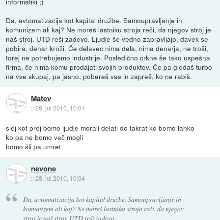
informatiki ;)
Da, avtomatizacija kot kapital družbe. Samoupravljanje in
komunizem ali kaj? Ne moreš lastniku stroja reči, da njegov stroj je
naš stroj. UTD reši zadevo. Ljudje še vedno zapravljajo, davek se
pobira, denar kroži. Če delavec nima dela, nima denarja, ne troši,
torej ne potrebujemo industrije. Posledično crkne še tako uspešna
firma, če nima komu prodajati svojih produktov. Če pa gledaš turbo
na vse skupaj, pa jasno, pobereš vse in zapreš, ko ne rabiš.
Matev
::
28. jul 2010, 10:01
slej kot prej bomo ljudje morali delati do takrat ko bomo lahko
ko pa ne bomo več mogli
bomo šli pa umret
nevone
::
28. jul 2010, 10:34
Da, avtomatizacija kot kapital družbe. Samoupravljanje in
komunizem ali kaj? Ne moreš lastniku stroja reči, da njegov
stroj je naš stroj. UTD reši zadevo.