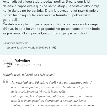
Avtomatizacija tega stebra počasi podira. Brez tovarn ki bi
dejansko zaposlovale ljudi(ne samo strojev) enostavo ekonomija
kot je danes ne bo zdržala. Z tem je povezano tut razmišljanje o
morebitni pokojnini ter vzdrževanje trenutnih upokojenskih
generacij.
Če delavca z plačo ni,ostanejo le pufi in enormno zadolževanje
države. In zato bo zahod propadel kot ga poznamo ter nas bodo
azijski rumenčkarji povozil,ker proizvodnja gre na vzhod.
Zgodovina sprememb…
spremenil:
Valvoline
(
28. jul 2010 ob 11:58
)
Valvoline
::
28. jul 2010, 12:04
Malajlo
je
28. jul 2010 ob 11:56
izjavil
:
Ja, nekaj takega. Od države dobiš neko garantirano rento
. S
tem približno preživiš, nisi ravno revež. Ostali pa delajo, ker
hočejo več. Svoboda izbire, bi lahko rekli.
Lahko pa vse, ki nočejo delati, pobijemo, izselimo, pa ostanemo
tisti, ki se bomo pehali za dobrinami in ostalim. Ko bomo
zboleli, ostareli, nas evtanazirajo. Ker socialne države ne bomo