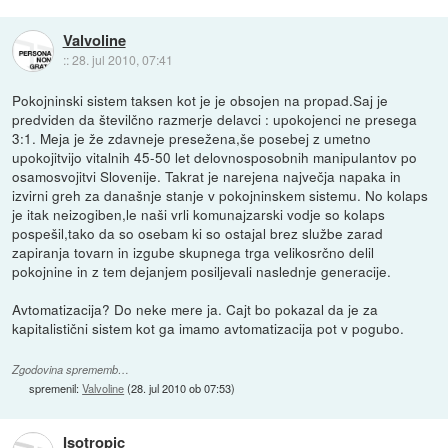
Valvoline
::
28. jul 2010, 07:41
Pokojninski sistem taksen kot je je obsojen na propad.Saj je
predviden da številčno razmerje delavci : upokojenci ne presega
3:1. Meja je že zdavneje presežena,še posebej z umetno
upokojitvijo vitalnih 45-50 let delovnosposobnih manipulantov po
osamosvojitvi Slovenije. Takrat je narejena največja napaka in
izvirni greh za današnje stanje v pokojninskem sistemu. No kolaps
je itak neizogiben,le naši vrli komunajzarski vodje so kolaps
pospešil,tako da so osebam ki so ostajal brez službe zarad
zapiranja tovarn in izgube skupnega trga velikosrčno delil
pokojnine in z tem dejanjem posiljevali naslednje generacije.
Avtomatizacija? Do neke mere ja. Cajt bo pokazal da je za
kapitalistični sistem kot ga imamo avtomatizacija pot v pogubo.
Zgodovina sprememb…
spremenil:
Valvoline
(
28. jul 2010 ob 07:53
)
Isotropic