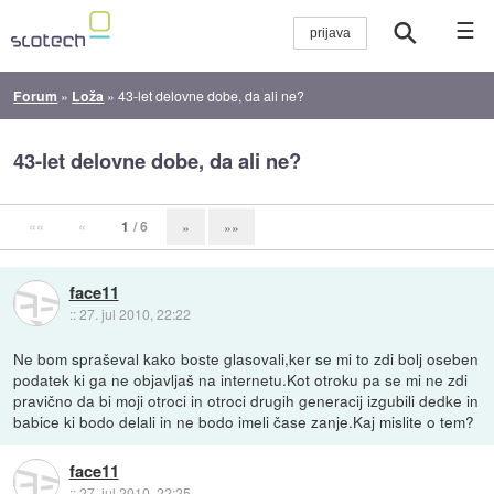
☰
Forum
»
Loža
»
43-let delovne dobe, da ali ne?
43-let delovne dobe, da ali ne?
««
«
1
/ 6
»
»»
face11
::
27. jul 2010, 22:22
Ne bom spraševal kako boste glasovali,ker se mi to zdi bolj oseben
podatek ki ga ne objavljaš na internetu.Kot otroku pa se mi ne zdi
pravično da bi moji otroci in otroci drugih generacij izgubili dedke in
babice ki bodo delali in ne bodo imeli čase zanje.Kaj mislite o tem?
face11
::
27. jul 2010, 22:25