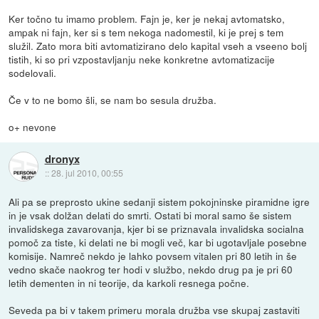
Ker točno tu imamo problem. Fajn je, ker je nekaj avtomatsko,
ampak ni fajn, ker si s tem nekoga nadomestil, ki je prej s tem
služil. Zato mora biti avtomatizirano delo kapital vseh a vseeno bolj
tistih, ki so pri vzpostavljanju neke konkretne avtomatizacije
sodelovali.
Če v to ne bomo šli, se nam bo sesula družba.
o+ nevone
dronyx
::
28. jul 2010, 00:55
Ali pa se preprosto ukine sedanji sistem pokojninske piramidne igre
in je vsak dolžan delati do smrti. Ostati bi moral samo še sistem
invalidskega zavarovanja, kjer bi se priznavala invalidska socialna
pomoč za tiste, ki delati ne bi mogli več, kar bi ugotavljale posebne
komisije. Namreč nekdo je lahko povsem vitalen pri 80 letih in še
vedno skače naokrog ter hodi v službo, nekdo drug pa je pri 60
letih dementen in ni teorije, da karkoli resnega počne.
Seveda pa bi v takem primeru morala družba vse skupaj zastaviti