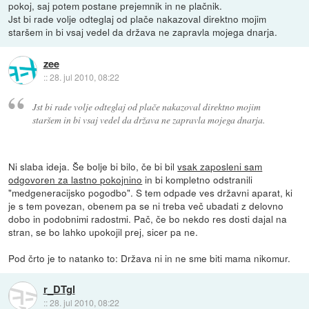
pokoj, saj potem postane prejemnik in ne plačnik.
Jst bi rade volje odteglaj od plače nakazoval direktno mojim
staršem in bi vsaj vedel da država ne zapravla mojega dnarja.
zee
::
28. jul 2010, 08:22
Jst bi rade volje odteglaj od plače nakazoval direktno mojim
staršem in bi vsaj vedel da država ne zapravla mojega dnarja.
Ni slaba ideja. Še bolje bi bilo, če bi bil
vsak zaposleni sam
odgovoren za lastno pokojnino
in bi kompletno odstranili
"medgeneracijsko pogodbo". S tem odpade ves državni aparat, ki
je s tem povezan, obenem pa se ni treba več ubadati z delovno
dobo in podobnimi radostmi. Pač, če bo nekdo res dosti dajal na
stran, se bo lahko upokojil prej, sicer pa ne.
Pod črto je to natanko to: Država ni in ne sme biti mama nikomur.
r_DTgl
::
28. jul 2010, 08:22