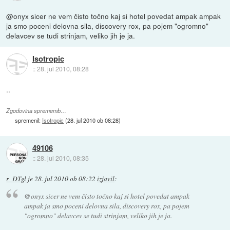
@onyx sicer ne vem čisto točno kaj si hotel povedat ampak ampak
ja smo poceni delovna sila, discovery rox, pa pojem "ogromno"
delavcev se tudi strinjam, veliko jih je ja.
Isotropic
::
28. jul 2010, 08:28
..
Zgodovina sprememb…
spremenil:
Isotropic
(
28. jul 2010 ob 08:28
)
49106
::
28. jul 2010, 08:35
r_DTgl
je
28. jul 2010 ob 08:22
izjavil
:
@onyx sicer ne vem čisto točno kaj si hotel povedat ampak
ampak ja smo poceni delovna sila, discovery rox, pa pojem
"ogromno" delavcev se tudi strinjam, veliko jih je ja.