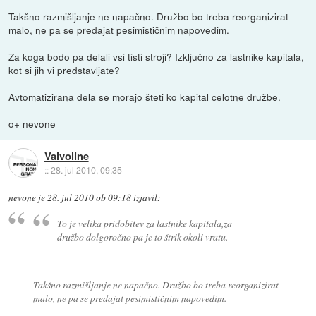
Takšno razmišljanje ne napačno. Družbo bo treba reorganizirat
malo, ne pa se predajat pesimističnim napovedim.
Za koga bodo pa delali vsi tisti stroji? Izključno za lastnike kapitala,
kot si jih vi predstavljate?
Avtomatizirana dela se morajo šteti ko kapital celotne družbe.
o+ nevone
Valvoline
::
28. jul 2010, 09:35
nevone
je
28. jul 2010 ob 09:18
izjavil
:
To je velika pridobitev za lastnike kapitala,za
družbo dolgoročno pa je to štrik okoli vratu.
Takšno razmišljanje ne napačno. Družbo bo treba reorganizirat
malo, ne pa se predajat pesimističnim napovedim.