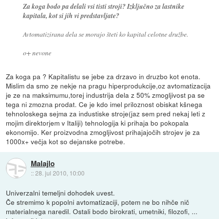
Za koga bodo pa delali vsi tisti stroji? Izključno za lastnike
kapitala, kot si jih vi predstavljate?
Avtomatizirana dela se morajo šteti ko kapital celotne družbe.
o+ nevone
Za koga pa ? Kapitalistu se jebe za drzavo in druzbo kot enota.
Mislim da smo ze nekje na pragu hiperprodukcije,oz avtomatizacija
je ze na maksimumu,torej industrija dela z 50% zmogljivost pa se
tega ni zmozna prodat. Ce je kdo imel priloznost obiskat kšnega
tehnoloskega sejma za industiske stroje(jaz sem pred nekaj leti z
mojim direktorjem v Italiji) tehnologija ki prihaja bo pokopala
ekonomijo. Ker proizvodna zmogljivost prihajajočih strojev je za
1000x+ večja kot so dejanske potrebe.
Malajlo
::
28. jul 2010, 10:00
Univerzalni temeljni dohodek uvest.
Če stremimo k popolni avtomatizaciji, potem ne bo nihče nič
materialnega naredil. Ostali bodo birokrati, umetniki, filozofi, ...