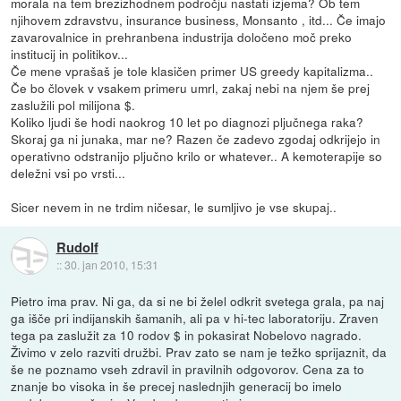
morala na tem brezizhodnem področju nastati izjema? Ob tem
njihovem zdravstvu, insurance business, Monsanto , itd... Če imajo
zavarovalnice in prehranbena industrija določeno moč preko
institucij in politikov...
Če mene vprašaš je tole klasičen primer US greedy kapitalizma..
Če bo človek v vsakem primeru umrl, zakaj nebi na njem še prej
zaslužili pol milijona $.
Koliko ljudi še hodi naokrog 10 let po diagnozi pljučnega raka?
Skoraj ga ni junaka, mar ne? Razen če zadevo zgodaj odkrijejo in
operativno odstranijo pljučno krilo or whatever.. A kemoterapije so
deležni vsi po vrsti...
Sicer nevem in ne trdim ničesar, le sumljivo je vse skupaj..
Rudolf
::
30. jan 2010, 15:31
Pietro ima prav. Ni ga, da si ne bi želel odkrit svetega grala, pa naj
ga išče pri indijanskih šamanih, ali pa v hi-tec laboratoriju. Zraven
tega pa zaslužit za 10 rodov $ in pokasirat Nobelovo nagrado.
Živimo v zelo razviti družbi. Prav zato se nam je težko sprijaznit, da
še ne poznamo vseh zdravil in pravilnih odgovorov. Cena za to
znanje bo visoka in še precej naslednjih generacij bo imelo