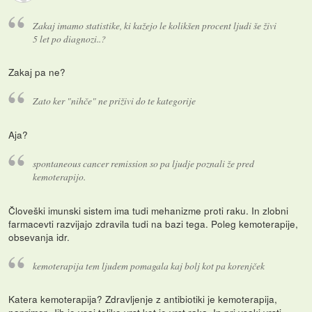
Zakaj imamo statistike, ki kažejo le kolikšen procent ljudi še živi
5 let po diagnozi..?
Zakaj pa ne?
Zato ker "nihče" ne priživi do te kategorije
Aja?
spontaneous cancer remission so pa ljudje poznali že pred
kemoterapijo.
Človeški imunski sistem ima tudi mehanizme proti raku. In zlobni
farmacevti razvijajo zdravila tudi na bazi tega. Poleg kemoterapije,
obsevanja idr.
kemoterapija tem ljudem pomagala kaj bolj kot pa korenjček
Katera kemoterapija? Zdravljenje z antibiotiki je kemoterapija,