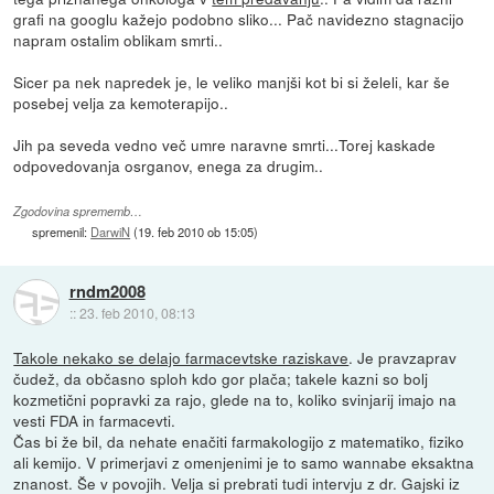
grafi na googlu kažejo podobno sliko... Pač navidezno stagnacijo
napram ostalim oblikam smrti..
Sicer pa nek napredek je, le veliko manjši kot bi si želeli, kar še
posebej velja za kemoterapijo..
Jih pa seveda vedno več umre naravne smrti...Torej kaskade
odpovedovanja osrganov, enega za drugim..
Zgodovina sprememb…
spremenil:
DarwiN
(
19. feb 2010 ob 15:05
)
rndm2008
::
23. feb 2010, 08:13
Takole nekako se delajo farmacevtske raziskave
. Je pravzaprav
čudež, da občasno sploh kdo gor plača; takele kazni so bolj
kozmetični popravki za rajo, glede na to, koliko svinjarij imajo na
vesti FDA in farmacevti.
Čas bi že bil, da nehate enačiti farmakologijo z matematiko, fiziko
ali kemijo. V primerjavi z omenjenimi je to samo wannabe eksaktna
znanost. Še v povojih. Velja si prebrati tudi intervju z dr. Gajski iz