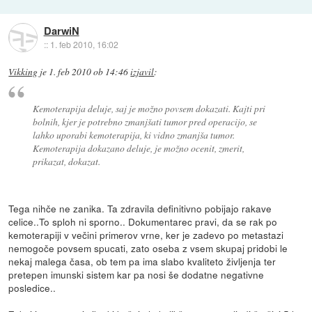
DarwiN
::
1. feb 2010, 16:02
Vikking
je
1. feb 2010 ob 14:46
izjavil
:
Kemoterapija deluje, saj je možno povsem dokazati. Kajti pri
bolnih, kjer je potrebno zmanjšati tumor pred operacijo, se
lahko uporabi kemoterapija, ki vidno zmanjša tumor.
Kemoterapija dokazano deluje, je možno ocenit, zmerit,
prikazat, dokazat.
Tega nihče ne zanika. Ta zdravila definitivno pobijajo rakave
celice..To sploh ni sporno.. Dokumentarec pravi, da se rak po
kemoterapiji v večini primerov vrne, ker je zadevo po metastazi
nemogoče povsem spucati, zato oseba z vsem skupaj pridobi le
nekaj malega časa, ob tem pa ima slabo kvaliteto življenja ter
pretepen imunski sistem kar pa nosi še dodatne negativne
posledice..