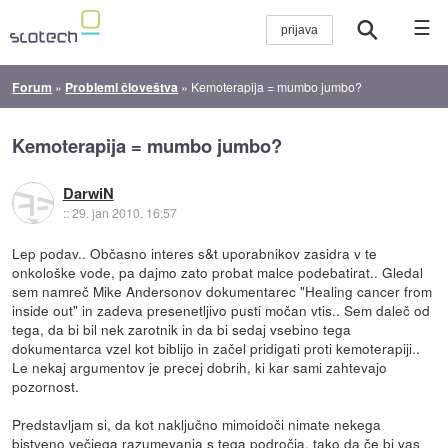
☰
Forum
»
Problemi človeštva
»
Kemoterapija = mumbo jumbo?
Kemoterapija = mumbo jumbo?
DarwiN
::
29. jan 2010, 16:57
Lep podav.. Občasno interes s&t uporabnikov zasidra v te
onkološke vode, pa dajmo zato probat malce podebatirat.. Gledal
sem namreč Mike Andersonov dokumentarec "Healing cancer from
inside out" in zadeva presenetljivo pusti močan vtis.. Sem daleč od
tega, da bi bil nek zarotnik in da bi sedaj vsebino tega
dokumentarca vzel kot biblijo in začel pridigati proti kemoterapiji..
Le nekaj argumentov je precej dobrih, ki kar sami zahtevajo
pozornost.
Predstavljam si, da kot naključno mimoidoči nimate nekega
bistveno večjega razumevanja s tega področja, tako da če bi vas