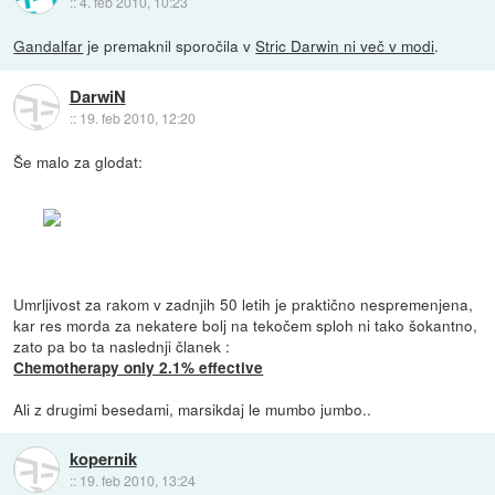
::
4. feb 2010, 10:23
Gandalfar
je premaknil sporočila v
Stric Darwin ni več v modi
.
DarwiN
::
19. feb 2010, 12:20
Še malo za glodat:
Umrljivost za rakom v zadnjih 50 letih je praktično nespremenjena,
kar res morda za nekatere bolj na tekočem sploh ni tako šokantno,
zato pa bo ta naslednji članek :
Chemotherapy only 2.1% effective
Ali z drugimi besedami, marsikdaj le mumbo jumbo..
kopernik
::
19. feb 2010, 13:24