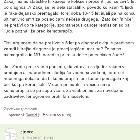
Zakaj imamo statistike ki kažejo le kolikšen procent ljudi še živi 5 let
po diagnozi..? Zakaj se ne dela statistik ki povedo kolikšen % ljudi
je raka dejansko premagalo, torej doba 10-15 let in/ali pa na koncu
ultimativno smrt za posledicami nečesa drugega.. Zato ker "nihče"
ne preživi do te kategorije, spontaneous cancer remission so pa
ljudje poznali že pred kemoterapijo.
Tisti argument da se preživetje 5 let po diagnozi dviguje predvsem
zaradi hitrejše diagnoze je precej logičen, mar ne? Že samo
mamografija in MRI naredita pri raku dojke potencialen čudež.
Ja.. Zarota pa le v tem pomenu, da zdravila za ljudi z rakom v
srednjem ali naprednem stadiju še vedno seveda ni, ter da ni
nobenega dokaza, da bi kemoterapija tem ljudem pomagala kaj
bolj kot pa korenjček.. V obeh primerih jih večina umre,
kemoterapija se pa šopa vsem, za vsak primer, za navidezno
ozdravitev, ter ogromen profit farmacevtom..
Zgodovina sprememb…
spremenil:
DarwiN
(
1. feb 2010 ob 16:19
)
.:joco:.
::
1. feb 2010, 16:39