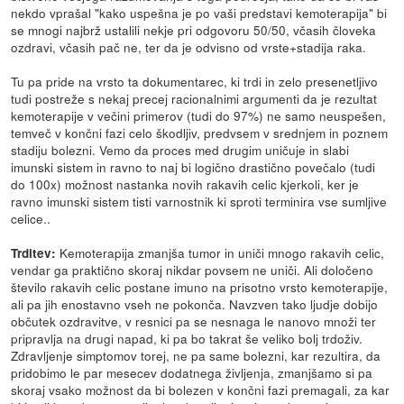
nekdo vprašal "kako uspešna je po vaši predstavi kemoterapija" bi
se mnogi najbrž ustalili nekje pri odgovoru 50/50, včasih človeka
ozdravi, včasih pač ne, ter da je odvisno od vrste+stadija raka.
Tu pa pride na vrsto ta dokumentarec, ki trdi in zelo presenetljivo
tudi postreže s nekaj precej racionalnimi argumenti da je rezultat
kemoterapije v večini primerov (tudi do 97%) ne samo neuspešen,
temveč v končni fazi celo škodljiv, predvsem v srednjem in poznem
stadiju bolezni. Vemo da proces med drugim uničuje in slabi
imunski sistem in ravno to naj bi logično drastično povečalo (tudi
do 100x) možnost nastanka novih rakavih celic kjerkoli, ker je
ravno imunski sistem tisti varnostnik ki sproti terminira vse sumljive
celice..
Kemoterapija zmanjša tumor in uniči mnogo rakavih celic,
Trditev:
vendar ga praktično skoraj nikdar povsem ne uniči. Ali določeno
število rakavih celic postane imuno na prisotno vrsto kemoterapije,
ali pa jih enostavno vseh ne pokonča. Navzven tako ljudje dobijo
občutek ozdravitve, v resnici pa se nesnaga le nanovo množi ter
pripravlja na drugi napad, ki pa bo takrat še veliko bolj trdoživ.
Zdravljenje simptomov torej, ne pa same bolezni, kar rezultira, da
pridobimo le par mesecev dodatnega življenja, zmanjšamo si pa
skoraj vsako možnost da bi bolezen v končni fazi premagali, za kar