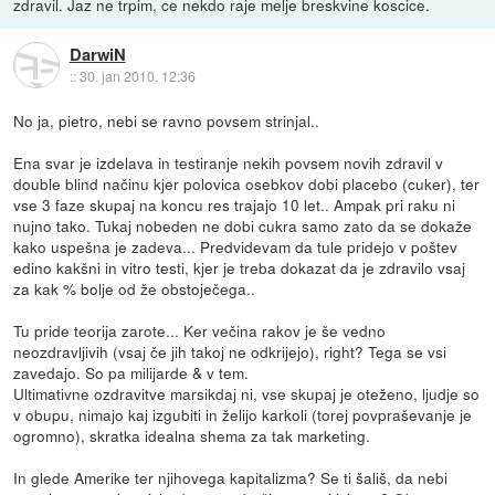
zdravil. Jaz ne trpim, ce nekdo raje melje breskvine koscice.
DarwiN
::
30. jan 2010, 12:36
No ja, pietro, nebi se ravno povsem strinjal..
Ena svar je izdelava in testiranje nekih povsem novih zdravil v
double blind načinu kjer polovica osebkov dobi placebo (cuker), ter
vse 3 faze skupaj na koncu res trajajo 10 let.. Ampak pri raku ni
nujno tako. Tukaj nobeden ne dobi cukra samo zato da se dokaže
kako uspešna je zadeva... Predvidevam da tule pridejo v poštev
edino kakšni in vitro testi, kjer je treba dokazat da je zdravilo vsaj
za kak % bolje od že obstoječega..
Tu pride teorija zarote... Ker večina rakov je še vedno
neozdravljivih (vsaj če jih takoj ne odkrijejo), right? Tega se vsi
zavedajo. So pa milijarde & v tem.
Ultimativne ozdravitve marsikdaj ni, vse skupaj je oteženo, ljudje so
v obupu, nimajo kaj izgubiti in želijo karkoli (torej povpraševanje je
ogromno), skratka idealna shema za tak marketing.
In glede Amerike ter njihovega kapitalizma? Se ti šališ, da nebi