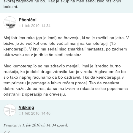
skoraj zagotovo ne bo. Rak je skupina med seboj zelo različnih
bolezni.
Pšenični
::
1. feb 2010, 14:34
Moj fotr ima raka (ga je imel) na črevesju, ki se je razširil na jetra. V
bistvu je že več kot eno leto več ali manj na kemoterapiji (15
kemoterapij). V krvi mu sedaj niso zmarkirali metastaz, po zadnem
uktrazvoku so v jetrih le še sledi metastaz.
Med kemoterapijo so mu zdravilo menjali, imel je izredno burno
reakcijo, ko je dobil drugo zdravilo-kar je v redu. V glavnem če bo
šlo tako naprej računamo da bo ozdravel. Tko da kemoterapija v
tem primeru je pomagala lahko rečem precej. Tko da zaenkrat
dobro kaže. Je pa res, da so mu izvorne rakaste celice popolnoma
odstranili z operacijo na črevesju.
Vikking
::
1. feb 2010, 14:46
Pšenični
je
1. feb 2010 ob 14:34
izjavil
: