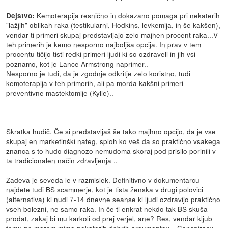
Kemoterapija resnično in dokazano pomaga pri nekaterih
Dejstvo:
"lažjih" oblikah raka (testikularni, Hodkins, levkemija, in še kakšen),
vendar ti primeri skupaj predstavljajo zelo majhen procent raka...V
teh primerih je kemo nesporno najboljša opcija. In prav v tem
procentu tičijo tisti redki primeri ljudi ki so ozdraveli in jih vsi
poznamo, kot je Lance Armstrong naprimer..
Nesporno je tudi, da je zgodnje odkritje zelo koristno, tudi
kemoterapija v teh primerih, ali pa morda kakšni primeri
preventivne mastektomije (Kylie)..
------------------------------------
Skratka hudič. Če si predstavljaš še tako majhno opcijo, da je vse
skupaj en marketinški nateg, sploh ko veš da so praktično vsakega
znanca s to hudo diagnozo nemudoma skoraj pod prisilo porinili v
ta tradicionalen način zdravljenja ..
Zadeva je seveda le v razmislek. Definitivno v dokumentarcu
najdete tudi BS scammerje, kot je tista ženska v drugi polovici
(alternativa) ki nudi 7-14 dnevne seanse ki ljudi ozdravijo praktično
vseh bolezni, ne samo raka. In če ti enkrat nekdo tak BS skuša
prodat, zakaj bi mu karkoli od prej verjel, ane? Res, vendar kljub
temu ne morem mimo nekaterih dobrih argumentov... Conspiracy