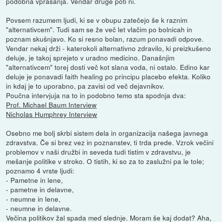
podobna vprašanja. Vendar druge poti ni.
Povsem razumem ljudi, ki se v obupu zatečejo še k raznim
"alternativcem". Tudi sam se že več let vlačim po bolnicah in
poznam skušnjavo. Ko si resno bolan, razum ponavadi odpove.
Vendar nekaj drži - katerokoli alternativno zdravilo, ki preizkušeno
deluje, je takoj sprejeto v uradno medicino. Današnjim
"alternativcem" torej dosti več kot slana voda, ni ostalo. Edino kar
deluje je ponavadi faith healing po principu placebo efekta. Koliko
in kdaj je to uporabno, pa zavisi od več dejavnikov.
Poučna intervjuja na to in podobno temo sta spodnja dva:
Prof. Michael Baum Interview
Nicholas Humphrey Interview
Osebno me bolj skrbi sistem dela in organizacija našega javnega
zdravstva. Če si brez vez in poznanstev, ti trda prede. Vzrok večini
problemov v naši družbi in seveda tudi tistim v zdravstvu, je
mešanje politike v stroko. O tistih, ki so za to zaslužni pa le tole;
poznamo 4 vrste ljudi:
- Pametne in lene,
- pametne in delavne,
- neumne in lene,
- neumne in delavne.
Večina politikov žal spada med slednje. Moram še kaj dodat? Aha,