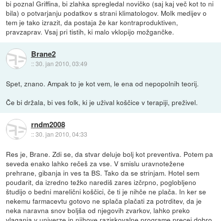
bi poznal Griffina, bi zlahka spregledal novičko (saj kaj več kot to ni
bila) o potvarjanju podatkov s strani klimatologov. Molk medijev o
tem je tako izrazit, da postaja že kar kontraproduktiven,
pravzaprav. Vsaj pri tistih, ki malo vklopijo možgančke.
Brane2
::
30. jan 2010, 03:49
Spet, znano. Ampak to je kot vem, le ena od nepopolnih teorij.
Če bi držala, bi ves folk, ki je užival koščice v terapiji, preživel.
rndm2008
::
30. jan 2010, 04:33
Res je, Brane. Zdi se, da stvar deluje bolj kot preventiva. Potem pa
seveda enako lahko rečeš za vse. V smislu uravnotežene
prehrane, gibanja in ves ta BS. Tako da se strinjam. Hotel sem
poudarit, da izredno težko narediš zares izčrpno, poglobljeno
študijo o bedni marelični koščici, če ti je nihče ne plača. In ker se
nekemu farmacevtu gotovo ne splača plačati za potrditev, da je
neka naravna snov boljša od njegovih zvarkov, lahko preko
vlaganja v univerze in njihove raziskovalne programe precej dobro