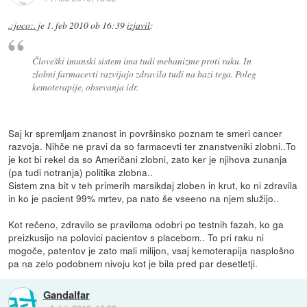
.:joco:.
je
1. feb 2010 ob 16:39
izjavil
:
Človeški imunski sistem ima tudi mehanizme proti raku. In
zlobni farmacevti razvijajo zdravila tudi na bazi tega. Poleg
kemoterapije, obsevanja idr.
Saj kr spremljam znanost in površinsko poznam te smeri cancer
razvoja. Nihče ne pravi da so farmacevti ter znanstveniki zlobni..To
je kot bi rekel da so Američani zlobni, zato ker je njihova zunanja
(pa tudi notranja) politika zlobna..
Sistem zna bit v teh primerih marsikdaj zloben in krut, ko ni zdravila
in ko je pacient 99% mrtev, pa nato še vseeno na njem služijo..
Kot rečeno, zdravilo se praviloma odobri po testnih fazah, ko ga
preizkusijo na polovici pacientov s placebom.. To pri raku ni
mogoče, patentov je zato mali milijon, vsaj kemoterapija nasplošno
pa na zelo podobnem nivoju kot je bila pred par desetletji.
Gandalfar