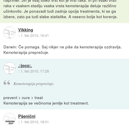
naprimer. Jih je vsaj toliko vrst kot je vrst raka. In pri vsaki vrsti
raka v vsakem stadiju vsaka vrsta kemoterapije deluje različno
učinkovito. Je ponavadi tudi zadnja opcija treatmenta, ki se ga
izbere, zato pa tudi slabe statistike. A vseeno bolje kot korenje.
Vikking
::
1. feb 2010, 16:41
Darwin: Če pomaga. Saj nikjer ne piše da kemoterapija ozdravlja.
Kemoterapija preprečuje.
.:joco:.
::
1. feb 2010, 17:28
Kemoterapija preprečuje.
prevent > cure > treat
Kemoterapija se večinoma jemlje kot treatment.
Pšenični
::
1. feb 2010, 18:01