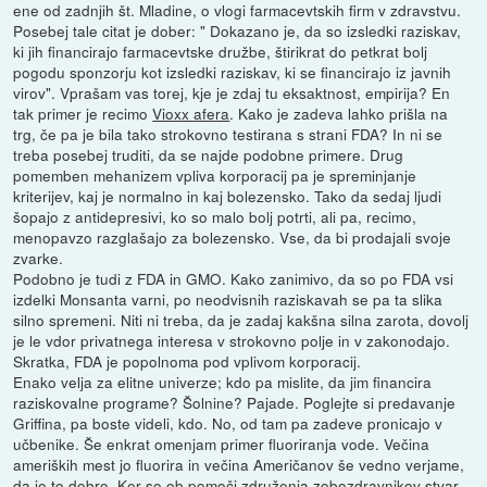
ene od zadnjih št. Mladine, o vlogi farmacevtskih firm v zdravstvu.
Posebej tale citat je dober: " Dokazano je, da so izsledki raziskav,
ki jih financirajo farmacevtske družbe, štirikrat do petkrat bolj
pogodu sponzorju kot izsledki raziskav, ki se financirajo iz javnih
virov". Vprašam vas torej, kje je zdaj tu eksaktnost, empirija? En
tak primer je recimo
Vioxx afera
. Kako je zadeva lahko prišla na
trg, če pa je bila tako strokovno testirana s strani FDA? In ni se
treba posebej truditi, da se najde podobne primere. Drug
pomemben mehanizem vpliva korporacij pa je spreminjanje
kriterijev, kaj je normalno in kaj bolezensko. Tako da sedaj ljudi
šopajo z antidepresivi, ko so malo bolj potrti, ali pa, recimo,
menopavzo razglašajo za bolezensko. Vse, da bi prodajali svoje
zvarke.
Podobno je tudi z FDA in GMO. Kako zanimivo, da so po FDA vsi
izdelki Monsanta varni, po neodvisnih raziskavah se pa ta slika
silno spremeni. Niti ni treba, da je zadaj kakšna silna zarota, dovolj
je le vdor privatnega interesa v strokovno polje in v zakonodajo.
Skratka, FDA je popolnoma pod vplivom korporacij.
Enako velja za elitne univerze; kdo pa mislite, da jim financira
raziskovalne programe? Šolnine? Pajade. Poglejte si predavanje
Griffina, pa boste videli, kdo. No, od tam pa zadeve pronicajo v
učbenike. Še enkrat omenjam primer fluoriranja vode. Večina
ameriških mest jo fluorira in večina Američanov še vedno verjame,
da je to dobro. Ker so ob pomoči združenja zobozdravnikov stvar