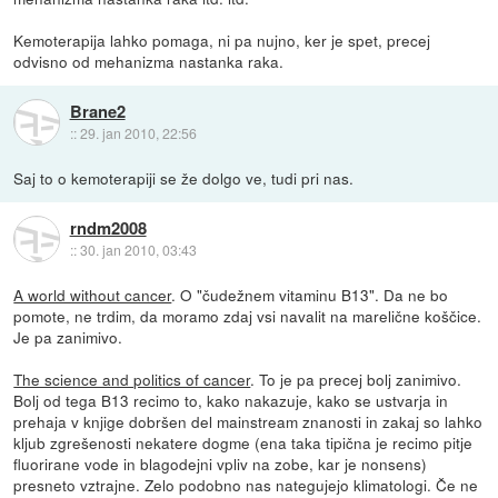
Kemoterapija lahko pomaga, ni pa nujno, ker je spet, precej
odvisno od mehanizma nastanka raka.
Brane2
::
29. jan 2010, 22:56
Saj to o kemoterapiji se že dolgo ve, tudi pri nas.
rndm2008
::
30. jan 2010, 03:43
A world without cancer
. O "čudežnem vitaminu B13". Da ne bo
pomote, ne trdim, da moramo zdaj vsi navalit na marelične koščice.
Je pa zanimivo.
The science and politics of cancer
. To je pa precej bolj zanimivo.
Bolj od tega B13 recimo to, kako nakazuje, kako se ustvarja in
prehaja v knjige dobršen del mainstream znanosti in zakaj so lahko
kljub zgrešenosti nekatere dogme (ena taka tipična je recimo pitje
fluorirane vode in blagodejni vpliv na zobe, kar je nonsens)
presneto vztrajne. Zelo podobno nas nategujejo klimatologi. Če ne