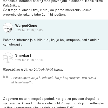
monoksid, betonski škornji med plavanjem in določeni izdelki firme
Kalašnikov.
Če ti tega ni omenil tisti, ki trdi, da jedrca mareličnih koščic
preprečujejo raka, s tabo že ni bil pošten.
WarpedGone
::
23. feb 2010, 10:05
Poštena informacija bi bila tudi, kaj je bolj strupeno, tisti cianid al
kemoterapija.
Smrekar1
::
23. feb 2010, 10:19
WarpedGone
je
23. feb 2010 ob 10:05
izjavil
:
Poštena informacija bi bila tudi, kaj je bolj strupeno, tisti cianid
al kemoterapija.
Odgovora na to ni mogoče podati, ker gre za povsem drugačne
mehanizme. Cianid inhibira sintezo ATP v mitohondrijih, medtem ko
večina kemoterapevtikov deluje na jedrno DNK.