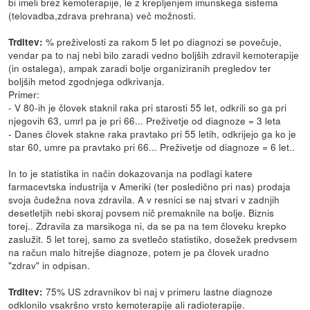
bi imeli brez kemoterapije, le z krepljenjem imunskega sistema
(telovadba,zdrava prehrana) več možnosti.
% preživelosti za rakom 5 let po diagnozi se povečuje,
Trditev:
vendar pa to naj nebi bilo zaradi vedno boljših zdravil kemoterapije
(in ostalega), ampak zaradi bolje organiziranih pregledov ter
boljših metod zgodnjega odkrivanja.
Primer:
- V 80-ih je človek staknil raka pri starosti 55 let, odkrili so ga pri
njegovih 63, umrl pa je pri 66... Preživetje od diagnoze = 3 leta
- Danes človek stakne raka pravtako pri 55 letih, odkrijejo ga ko je
star 60, umre pa pravtako pri 66... Preživetje od diagnoze = 6 let..
In to je statistika in način dokazovanja na podlagi katere
farmacevtska industrija v Ameriki (ter posledično pri nas) prodaja
svoja čudežna nova zdravila. A v resnici se naj stvari v zadnjih
desetletjih nebi skoraj povsem nič premaknile na bolje. Biznis
torej.. Zdravila za marsikoga ni, da se pa na tem človeku krepko
zaslužit. 5 let torej, samo za svetlečo statistiko, dosežek predvsem
na račun malo hitrejše diagnoze, potem je pa človek uradno
"zdrav" in odpisan.
75% US zdravnikov bi naj v primeru lastne diagnoze
Trditev:
odklonilo vsakršno vrsto kemoterapije ali radioterapije.