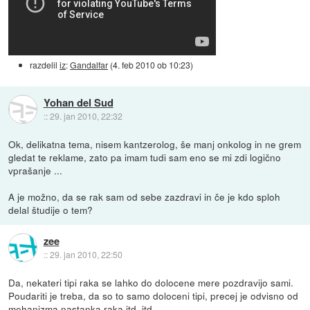
razdelil
iz
:
Gandalfar
(
4. feb 2010 ob 10:23
)
Yohan del Sud
::
29. jan 2010, 22:32
Ok, delikatna tema, nisem kantzerolog, še manj onkolog in ne grem
gledat te reklame, zato pa imam tudi sam eno se mi zdi logično
vprašanje ...
A je možno, da se rak sam od sebe zazdravi in če je kdo sploh
delal študije o tem?
zee
::
29. jan 2010, 22:50
Da, nekateri tipi raka se lahko do dolocene mere pozdravijo sami.
Poudariti je treba, da so to samo doloceni tipi, precej je odvisno od
mehanizma nastanka raka itd. itd.