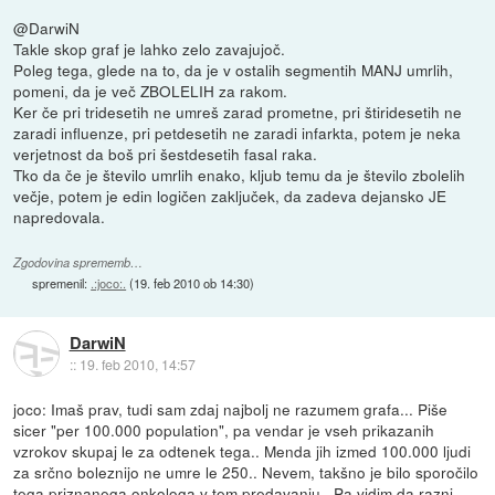
@DarwiN
Takle skop graf je lahko zelo zavajujoč.
Poleg tega, glede na to, da je v ostalih segmentih MANJ umrlih,
pomeni, da je več ZBOLELIH za rakom.
Ker če pri tridesetih ne umreš zarad prometne, pri štiridesetih ne
zaradi influenze, pri petdesetih ne zaradi infarkta, potem je neka
verjetnost da boš pri šestdesetih fasal raka.
Tko da če je število umrlih enako, kljub temu da je število zbolelih
večje, potem je edin logičen zaključek, da zadeva dejansko JE
napredovala.
Zgodovina sprememb…
spremenil:
.:joco:.
(
19. feb 2010 ob 14:30
)
DarwiN
::
19. feb 2010, 14:57
joco: Imaš prav, tudi sam zdaj najbolj ne razumem grafa... Piše
sicer "per 100.000 population", pa vendar je vseh prikazanih
vzrokov skupaj le za odtenek tega.. Menda jih izmed 100.000 ljudi
za srčno boleznijo ne umre le 250.. Nevem, takšno je bilo sporočilo
tega priznanega onkologa v
tem predavanju
.. Pa vidim da razni