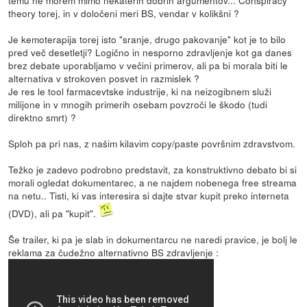
theory torej, in v določeni meri BS, vendar v kolikšni ?
Je kemoterapija torej isto "sranje, drugo pakovanje" kot je to bilo
pred več desetletji? Logično in nesporno zdravljenje kot ga danes
brez debate uporabljamo v večini primerov, ali pa bi morala biti le
alternativa v strokoven posvet in razmislek ?
Je res le tool farmacevtske industrije, ki na neizogibnem služi
milijone in v mnogih primerih osebam povzroči le škodo (tudi
direktno smrt) ?
Sploh pa pri nas, z našim kilavim copy/paste površnim zdravstvom.
Težko je zadevo podrobno predstavit, za konstruktivno debato bi si
morali ogledat dokumentarec, a ne najdem nobenega free streama
na netu.. Tisti, ki vas interesira si dajte stvar kupit preko interneta
(DVD), ali pa "kupit".
Še trailer, ki pa je slab in dokumentarcu ne naredi pravice, je bolj le
reklama za čudežno alternativno BS zdravljenje :