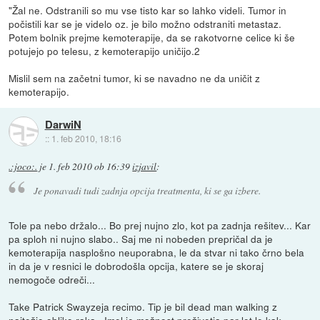
"Žal ne. Odstranili so mu vse tisto kar so lahko videli. Tumor in
počistili kar se je videlo oz. je bilo možno odstraniti metastaz.
Potem bolnik prejme kemoterapije, da se rakotvorne celice ki še
potujejo po telesu, z kemoterapijo uničijo.2
Mislil sem na začetni tumor, ki se navadno ne da uničit z
kemoterapijo.
DarwiN
::
1. feb 2010, 18:16
.:joco:.
je
1. feb 2010 ob 16:39
izjavil
:
Je ponavadi tudi zadnja opcija treatmenta, ki se ga izbere.
Tole pa nebo držalo... Bo prej nujno zlo, kot pa zadnja rešitev... Kar
pa sploh ni nujno slabo.. Saj me ni nobeden prepričal da je
kemoterapija nasplošno neuporabna, le da stvar ni tako črno bela
in da je v resnici le dobrodošla opcija, katere se je skoraj
nemogoče odreči...
Take Patrick Swayzeja recimo. Tip je bil dead man walking z
najtežjo obliko raka . Imel je možnost preživetja par let le kak