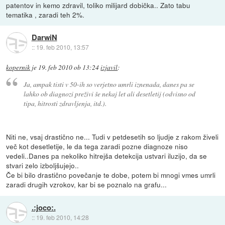
patentov in kemo zdravil, toliko milijard dobička.. Zato tabu
tematika , zaradi teh 2%.
DarwiN
::
19. feb 2010, 13:57
kopernik
je
19. feb 2010 ob 13:24
izjavil
:
Ja, ampak tisti v 50-ih so verjetno umrli iznenada, danes pa se
lahko ob diagnozi preživi še nekaj let ali desetletij (odvisno od
tipa, hitrosti zdravljenja, itd.).
Niti ne, vsaj drastično ne... Tudi v petdesetih so ljudje z rakom živeli
več kot desetletije, le da tega zaradi pozne diagnoze niso
vedeli..Danes pa nekoliko hitrejša detekcija ustvari iluzijo, da se
stvari zelo izboljšujejo..
Če bi bilo drastično povečanje te dobe, potem bi mnogi vmes umrli
zaradi drugih vzrokov, kar bi se poznalo na grafu...
.:joco:.
::
19. feb 2010, 14:28