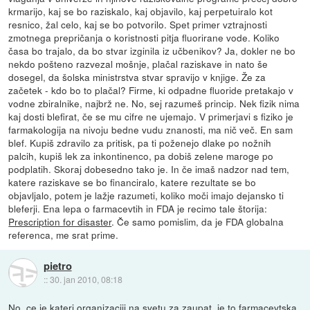
krmarijo, kaj se bo raziskalo, kaj objavilo, kaj perpetuiralo kot
resnico, žal celo, kaj se bo potvorilo. Spet primer vztrajnosti
zmotnega prepričanja o koristnosti pitja fluorirane vode. Koliko
časa bo trajalo, da bo stvar izginila iz učbenikov? Ja, dokler ne bo
nekdo pošteno razvezal mošnje, plačal raziskave in nato še
dosegel, da šolska ministrstva stvar spravijo v knjige. Že za
začetek - kdo bo to plačal? Firme, ki odpadne fluoride pretakajo v
vodne zbiralnike, najbrž ne. No, sej razumeš princip. Nek fizik nima
kaj dosti blefirat, če se mu cifre ne ujemajo. V primerjavi s fiziko je
farmakologija na nivoju bedne vudu znanosti, ma nič več. En sam
blef. Kupiš zdravilo za pritisk, pa ti poženejo dlake po nožnih
palcih, kupiš lek za inkontinenco, pa dobiš zelene maroge po
podplatih. Skoraj dobesedno tako je. In če imaš nadzor nad tem,
katere raziskave se bo financiralo, katere rezultate se bo
objavljalo, potem je lažje razumeti, koliko moči imajo dejansko ti
bleferji. Ena lepa o farmacevtih in FDA je recimo tale štorija:
Prescription for disaster
. Če samo pomislim, da je FDA globalna
referenca, me srat prime.
pietro
::
30. jan 2010, 08:18
No, ce je kateri organizaciji na svetu za zaupat, je to farmacevtska