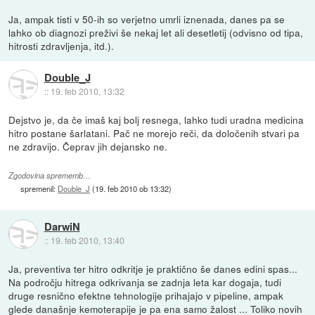
Ja, ampak tisti v 50-ih so verjetno umrli iznenada, danes pa se
lahko ob diagnozi preživi še nekaj let ali desetletij (odvisno od tipa,
hitrosti zdravljenja, itd.).
Double_J
::
19. feb 2010, 13:32
Dejstvo je, da če imaš kaj bolj resnega, lahko tudi uradna medicina
hitro postane šarlatani. Pač ne morejo reči, da določenih stvari pa
ne zdravijo. Čeprav jih dejansko ne.
Zgodovina sprememb…
spremenil:
Double_J
(
19. feb 2010 ob 13:32
)
DarwiN
::
19. feb 2010, 13:40
Ja, preventiva ter hitro odkritje je praktično še danes edini spas...
Na področju hitrega odkrivanja se zadnja leta kar dogaja, tudi
druge resnično efektne tehnologije prihajajo v pipeline, ampak
glede današnje kemoterapije je pa ena samo žalost ... Toliko novih