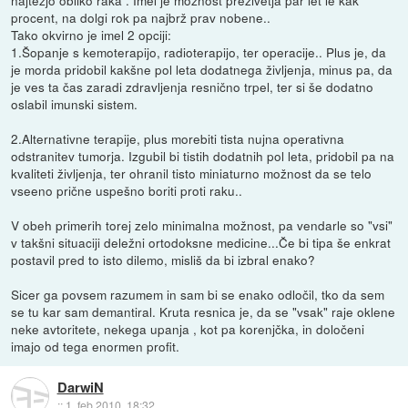
procent, na dolgi rok pa najbrž prav nobene..
Tako okvirno je imel 2 opciji:
1.Šopanje s kemoterapijo, radioterapijo, ter operacije.. Plus je, da
je morda pridobil kakšne pol leta dodatnega življenja, minus pa, da
je ves ta čas zaradi zdravljenja resnično trpel, ter si še dodatno
oslabil imunski sistem.
2.Alternativne terapije, plus morebiti tista nujna operativna
odstranitev tumorja. Izgubil bi tistih dodatnih pol leta, pridobil pa na
kvaliteti življenja, ter ohranil tisto miniaturno možnost da se telo
vseeno prične uspešno boriti proti raku..
V obeh primerih torej zelo minimalna možnost, pa vendarle so "vsi"
v takšni situaciji deležni ortodoksne medicine...Če bi tipa še enkrat
postavil pred to isto dilemo, misliš da bi izbral enako?
Sicer ga povsem razumem in sam bi se enako odločil, tko da sem
se tu kar sam demantiral. Kruta resnica je, da se "vsak" raje oklene
neke avtoritete, nekega upanja , kot pa korenjčka, in določeni
imajo od tega enormen profit.
DarwiN
::
1. feb 2010, 18:32