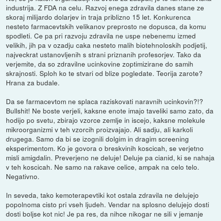
industrija. Z FDA na celu. Razvoj enega zdravila danes stane ze
skoraj milijardo dolarjev in traja priblizno 15 let. Konkurenca
nesteto farmacevtskih velikanov preprosto ne dopusca, da komu
spodleti. Ce pa pri razvoju zdravila ne uspe nebenemu izmed
velikih, jih pa v ozadju caka nesteto malih biotehnoloskih podjetij,
najveckrat ustanovljenih s strani priznanih profesorjev. Tako da
verjemite, da so zdravilne ucinkovine zoptimizirane do samih
skrajnosti. Sploh ko te stvari od blize pogledate. Teorija zarote?
Hrana za budale.
Da se farmacevtom ne splaca raziskovati naravnih ucinkovin?!?
Bullshit! Ne boste verjeli, kaksne enote imajo taveliki samo zato, da
hodijo po svetu, zbirajo vzorce zemlje in iscejo, kaksne molekule
mikroorganizmi v teh vzorcih proizvajajo. Ali sadju, ali karkoli
drugega. Samo da bi se izognili dolgim in dragim screening
eksperimentom. Ko je govora o breskvinih koscicah, se verjetno
misli amigdalin. Preverjeno ne deluje! Deluje pa cianid, ki se nahaja
v teh koscicah. Ne samo na rakave celice, ampak na celo telo.
Negativno.
In seveda, tako kemoterapevtiki kot ostala zdravila ne delujejo
popolnoma cisto pri vseh ljudeh. Vendar na splosno delujejo dosti
dosti boljse kot nic! Je pa res, da nihce nikogar ne sili v jemanje