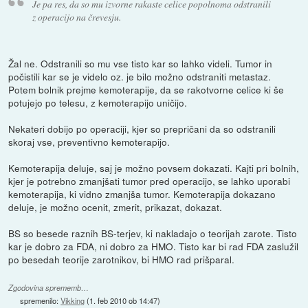
Je pa res, da so mu izvorne rakaste celice popolnoma odstranili
z operacijo na črevesju.
Žal ne. Odstranili so mu vse tisto kar so lahko videli. Tumor in
počistili kar se je videlo oz. je bilo možno odstraniti metastaz.
Potem bolnik prejme kemoterapije, da se rakotvorne celice ki še
potujejo po telesu, z kemoterapijo uničijo.
Nekateri dobijo po operaciji, kjer so prepričani da so odstranili
skoraj vse, preventivno kemoterapijo.
Kemoterapija deluje, saj je možno povsem dokazati. Kajti pri bolnih,
kjer je potrebno zmanjšati tumor pred operacijo, se lahko uporabi
kemoterapija, ki vidno zmanjša tumor. Kemoterapija dokazano
deluje, je možno ocenit, zmerit, prikazat, dokazat.
BS so besede raznih BS-terjev, ki nakladajo o teorijah zarote. Tisto
kar je dobro za FDA, ni dobro za HMO. Tisto kar bi rad FDA zaslužil
po besedah teorije zarotnikov, bi HMO rad prišparal.
Zgodovina sprememb…
spremenilo:
Vikking
(
1. feb 2010 ob 14:47
)