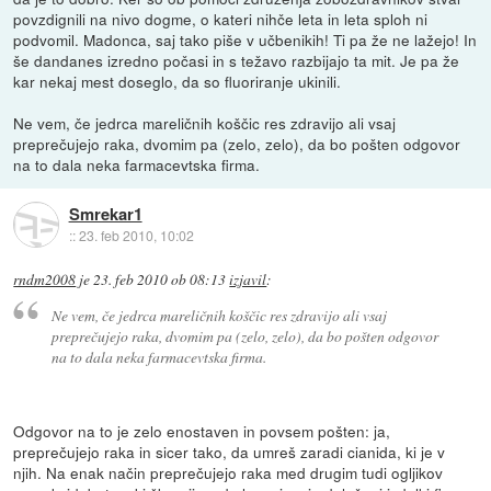
povzdignili na nivo dogme, o kateri nihče leta in leta sploh ni
podvomil. Madonca, saj tako piše v učbenikih! Ti pa že ne lažejo! In
še dandanes izredno počasi in s težavo razbijajo ta mit. Je pa že
kar nekaj mest doseglo, da so fluoriranje ukinili.
Ne vem, če jedrca mareličnih koščic res zdravijo ali vsaj
preprečujejo raka, dvomim pa (zelo, zelo), da bo pošten odgovor
na to dala neka farmacevtska firma.
Smrekar1
::
23. feb 2010, 10:02
rndm2008
je
23. feb 2010 ob 08:13
izjavil
:
Ne vem, če jedrca mareličnih koščic res zdravijo ali vsaj
preprečujejo raka, dvomim pa (zelo, zelo), da bo pošten odgovor
na to dala neka farmacevtska firma.
Odgovor na to je zelo enostaven in povsem pošten: ja,
preprečujejo raka in sicer tako, da umreš zaradi cianida, ki je v
njih. Na enak način preprečujejo raka med drugim tudi ogljikov