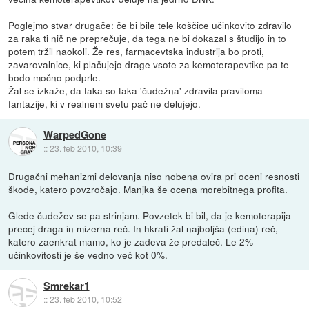
Poglejmo stvar drugače: če bi bile tele koščice učinkovito zdravilo
za raka ti nič ne preprečuje, da tega ne bi dokazal s študijo in to
potem tržil naokoli. Že res, farmacevtska industrija bo proti,
zavarovalnice, ki plačujejo drage vsote za kemoterapevtike pa te
bodo močno podprle.
Žal se izkaže, da taka so taka 'čudežna' zdravila praviloma
fantazije, ki v realnem svetu pač ne delujejo.
WarpedGone
::
23. feb 2010, 10:39
Drugačni mehanizmi delovanja niso nobena ovira pri oceni resnosti
škode, katero povzročajo. Manjka še ocena morebitnega profita.
Glede čudežev se pa strinjam. Povzetek bi bil, da je kemoterapija
precej draga in mizerna reč. In hkrati žal najboljša (edina) reč,
katero zaenkrat mamo, ko je zadeva že predaleč. Le 2%
učinkovitosti je še vedno več kot 0%.
Smrekar1
::
23. feb 2010, 10:52