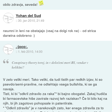
obilo zdravja, seveda!
Yohan del Sud
::
30. jan 2010, 21:49
neumni in leni ne obstajajo (vsaj na dolgi rok ne) - od strica
darwina odobreno :)
.:joco:.
::
1. feb 2010, 14:00
Conspiracy theory torej, in v določeni meri BS, vendar v
kolikšni?
V zelo veliki meri. Tako veliki, da tudi tistih par redkih izjav, ki so
psevdo/semi-pravilne, ne odtehtajo vsega bullshita, ki se ga
navaja.
Tisti, ki bi "odkril zdravilo za raka"* bi bajno obogatel. Zakaj hudiča
bi farmacevtske hiše zavirale razvoj teh raziskav? Če bi bilo kaj na
njih, bi jih zagotovo pohopsale in patentirale.
* "Odkril zdravilo" je v narekovajih zato, ker enega zdravila za to