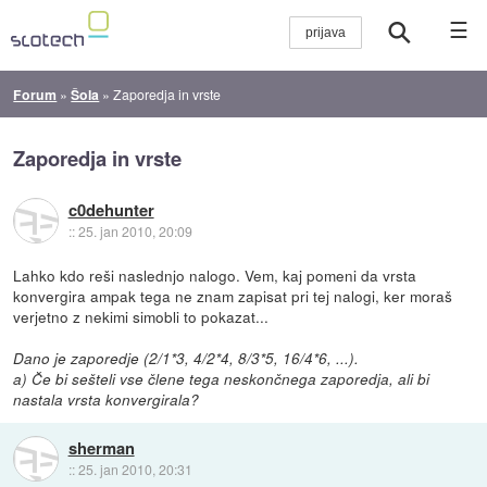
☰
Forum
»
Šola
»
Zaporedja in vrste
Zaporedja in vrste
c0dehunter
::
25. jan 2010, 20:09
Lahko kdo reši naslednjo nalogo. Vem, kaj pomeni da vrsta
konvergira ampak tega ne znam zapisat pri tej nalogi, ker moraš
verjetno z nekimi simobli to pokazat...
Dano je zaporedje (2/1*3, 4/2*4, 8/3*5, 16/4*6, ...).
a) Če bi sešteli vse člene tega neskončnega zaporedja, ali bi
nastala vrsta konvergirala?
sherman
::
25. jan 2010, 20:31