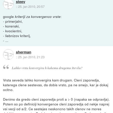
steev
::
25. jan 2010, 20:57
google
:
kriteriji za konvergenco vrste
- primerjalni,
- korenski,
- kvocientni,
- liebnizov kriterij,
- ...
sherman
::
25. jan 2010, 21:23
Lahko vrsta konvergira h kakemu drugemu številu?
Vrsta seveda lahko konvergira kam drugam. Cleni zaporedja,
katerega clene sestevas, da dobis vrsto, pa ne smejo, kar je dokaj
ocitno.
Denimo da gredo cleni zaporedja proti
a > 0 (napaka se odpravlja)
.
Potem so po definiciji konvergence cleni zaporedja od nekje naprej
vsi vecji od a/2. Ce sestejes neskoncno takih clenov ne mores