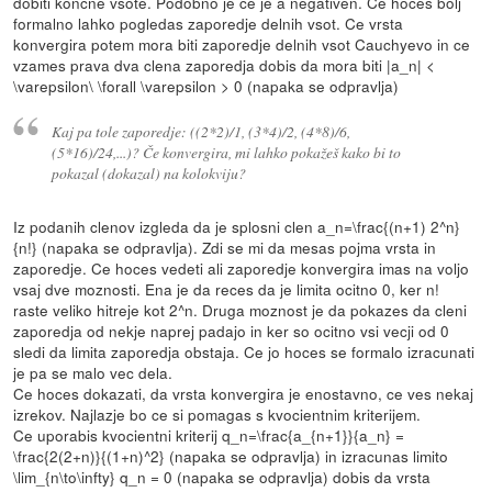
dobiti koncne vsote. Podobno je ce je a negativen. Ce hoces bolj
formalno lahko pogledas zaporedje delnih vsot. Ce vrsta
konvergira potem mora biti zaporedje delnih vsot Cauchyevo in ce
vzames prava dva clena zaporedja dobis da mora biti
|a_n| <
\varepsilon\ \forall \varepsilon > 0 (napaka se odpravlja)
Kaj pa tole zaporedje: ((2*2)/1, (3*4)/2, (4*8)/6,
(5*16)/24,...)? Če konvergira, mi lahko pokažeš kako bi to
pokazal (dokazal) na kolokviju?
Iz podanih clenov izgleda da je splosni clen
a_n=\frac{(n+1) 2^n}
{n!} (napaka se odpravlja)
. Zdi se mi da mesas pojma vrsta in
zaporedje. Ce hoces vedeti ali zaporedje konvergira imas na voljo
vsaj dve moznosti. Ena je da reces da je limita ocitno 0, ker n!
raste veliko hitreje kot 2^n. Druga moznost je da pokazes da cleni
zaporedja od nekje naprej padajo in ker so ocitno vsi vecji od 0
sledi da limita zaporedja obstaja. Ce jo hoces se formalo izracunati
je pa se malo vec dela.
Ce hoces dokazati, da vrsta konvergira je enostavno, ce ves nekaj
izrekov. Najlazje bo ce si pomagas s kvocientnim kriterijem.
Ce uporabis kvocientni kriterij
q_n=\frac{a_{n+1}}{a_n} =
\frac{2(2+n)}{(1+n)^2} (napaka se odpravlja)
in izracunas limito
\lim_{n\to\infty} q_n = 0 (napaka se odpravlja)
dobis da vrsta