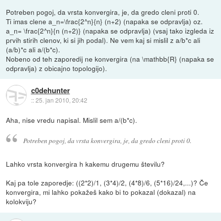
Potreben pogoj, da vrsta konvergira, je, da gredo cleni proti 0.
Ti imas clene
a_n=\frac{2^n}{n} (n+2) (napaka se odpravlja)
oz.
a_n= \frac{2^n}{n (n+2)} (napaka se odpravlja)
(vsaj tako izgleda iz
prvih stirih clenov, ki si jih podal). Ne vem kaj si mislil z a/b*c ali
(a/b)*c ali a/(b*c).
Nobeno od teh zaporedij ne konvergira (na
\mathbb{R} (napaka se
odpravlja)
z obicajno topologijo).
c0dehunter
::
25. jan 2010, 20:42
Aha, nise vredu napisal. Mislil sem a/(b*c).
Potreben pogoj, da vrsta konvergira, je, da gredo cleni proti 0.
Lahko vrsta konvergira h kakemu drugemu številu?
Kaj pa tole zaporedje: ((2*2)/1, (3*4)/2, (4*8)/6, (5*16)/24,...)? Če
konvergira, mi lahko pokažeš kako bi to pokazal (dokazal) na
kolokviju?