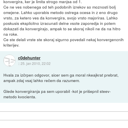
konvergira, ker je limita strogo manjsa od 1.
Ce ne ves nobenega od teh podobnih izrekov so moznosti bolj
omejene. Lahko uporabis metodo ostrega ocesa in z eno drugo
vrsto, za ketero ves da konvergira, svojo vrsto majoriras. Lahko
poskusis eksplicitno izracunati delne vsote zaporedja in potem
dokazati da konvergirajo, ampak to se skoraj nikoli ne da na hitro
na roke.
Ce ste delali vrste ste skoraj sigurno povedali nekaj konvergencnih
kriterijev.
c0dehunter
::
25. jan 2010, 22:02
Hvala za izčrpen odgovor, sicer sem ga moral nkeajkrat prebrat,
ampak zdaj vsaj lahko rečem da
.
razumem
Glede konvergiranja pa sem uporabil -kot je prišepnil steev-
metodo kvocienta.