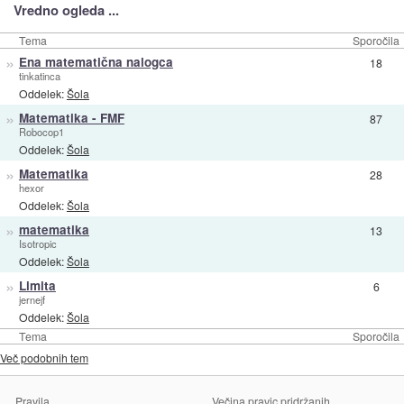
Vredno ogleda ...
Tema
Sporočila
»
Ena matematična nalogca
18
tinkatinca
Oddelek:
Šola
»
Matematika - FMF
87
Robocop1
Oddelek:
Šola
»
Matematika
28
hexor
Oddelek:
Šola
»
matematika
13
Isotropic
Oddelek:
Šola
»
Limita
6
jernejf
Oddelek:
Šola
Tema
Sporočila
Več podobnih tem
Pravila
Večina pravic pridržanih